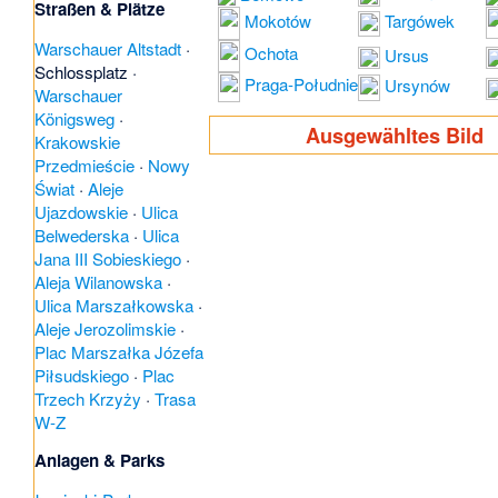
Straßen & Plätze
Mokotów
Targówek
Warschauer Altstadt
·
Ochota
Ursus
Schlossplatz
·
Praga-Południe
Ursynów
Warschauer
Königsweg
·
Ausgewähltes Bild
Krakowskie
Przedmieście
·
Nowy
Świat
·
Aleje
Ujazdowskie
·
Ulica
Belwederska
·
Ulica
Jana III Sobieskiego
·
Aleja Wilanowska
·
Ulica Marszałkowska
·
Aleje Jerozolimskie
·
Plac Marszałka Józefa
Piłsudskiego
·
Plac
Trzech Krzyży
·
Trasa
W-Z
Anlagen & Parks