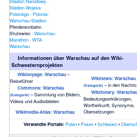
Stadion Narodowy
·
Stadion Wojska
Polskiego
·
Polonia-
Warschau-Stadion
·
Pferderennbahn
Służewiec
·
Warschau-
Marathon
·
WTA
Warschau
Informationen über Warschau auf den Wiki-
Schwesternprojekten
Wikivoyage: Warschau
–
Wikinews: Warschau
Reiseführer
– in den Nachric
(Kategorie)
Commons
: Warschau
Wiktionary: Warscha
– Sammlung von Bildern,
(Kategorie)
Bedeutungserklärungen,
Videos und Audiodateien
Wortherkunft, Synonyme,
Übersetzungen
Wikimedia-Atlas: Warschau
Verwandte Portale:
Polen
•
Posen
•
Schlesien
•
Obersch