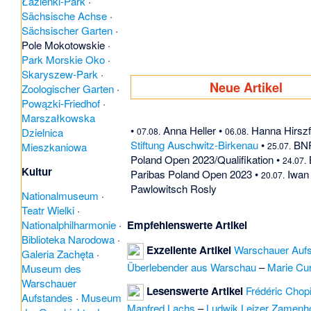
Łazienki-Park
·
Sächsische Achse
·
Sächsischer Garten
·
Pole Mokotowskie
·
Park Morskie Oko
·
Skaryszew-Park
·
Neue Artikel
Zoologischer Garten
·
Powązki-Friedhof
·
Marszałkowska
•
Anna Heller
•
Hanna Hirszf
Dzielnica
07.08.
06.08.
Stiftung Auschwitz-Birkenau
•
BNP
Mieszkaniowa
25.07.
Poland Open 2023/Qualifikation
•
24.07.
Kultur
Paribas Poland Open 2023
•
Iwan
20.07.
Pawlowitsch Rosly
Nationalmuseum
·
Teatr Wielki
·
Empfehlenswerte Artikel
Nationalphilharmonie
·
Biblioteka Narodowa
·
Exzellente Artikel
Warschauer Auf
Galeria Zachęta
·
Überlebender aus Warschau
–
Marie Cur
Museum des
Warschauer
Lesenswerte Artikel
Frédéric Chop
Aufstandes
·
Museum
Manfred Lachs
–
Ludwik Lejzer Zamenh