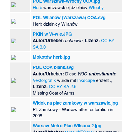
POL Warszawa-Włochy COA.jpg
Herb
warszawskiej dzielnicy
Włochy
.
POL Wilanów (Warszawa) COA.svg
Herb dzielnicy Wilanów
PKiN w W-wie.JPG
Autor/Urheber:
unknown
,
Lizenz:
CC BY-
SA 3.0
Mokotów herb.jpg
POL COA blank.svg
Autor/Urheber:
Diese
W3C-
unbestimmte
Vektorgrafik
wurde mit
Inkscape
erstellt .,
Lizenz:
CC BY-SA 2.5
Missing Coat of Arms
Widok na plac zamkowy w warszawie.jpg
Pl. Zamkowy - Warsaw after restoration in
2008
Warsaw Metro Plac Wilsona 2.jpg
Autor/Urheber:
tomo (foTOmo)
aus warsaw