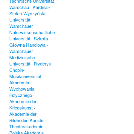
Technische Universität
Warschau
·
Kardinal-
Stefan-Wyszyński-
Universität
·
Warschauer
Naturwissenschaftliche
Universität
·
Szkoła
Główna Handlowa
·
Warschauer
Medizinische
Universität
·
Fryderyk-
Chopin-
Musikuniversität
·
Akademia
Wychowania
Fizycznego
·
Akademie der
Kriegskunst
·
Akademie der
Bildenden Künste
·
Theaterakademie
·
Polska Akademia