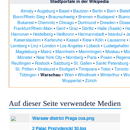
Stadtportale
in der Wikipedia
Almaty
•
Augsburg
•
Basel
•
Bautzen
•
Berlin
•
Bern
•
Biele
Bonn/Rhein-Sieg
•
Braunschweig
•
Bremen
•
Budapest
•
Bueno
Bukarest
•
Chemnitz
•
Chicago
•
Dortmund
•
Dresden
•
Düsse
Frankfurt/Rhein-Main
•
Genf
•
Graz
•
Görlitz
•
Halle (Saale)
•
H
Hannover
•
Heidelberg
•
Heilbronn
•
Hermannstadt
•
Istanbul
•
J
Kaiserslautern
•
Karlsruhe
•
Kassel
•
Kiew
•
Köln
•
Lausanne
•
Lemberg
•
Linz
•
London
•
Los Angeles
•
Lübeck
•
Ludwigshafen
Magdeburg
•
Mainz
•
Mannheim
•
Memmingen
•
Moskau
•
Mü
Münster
•
New York City
•
Nürnberg
•
Paris
•
Posen
•
Regens
Reutlingen
•
Rostock
•
Salzburg
•
St. Gallen
•
Sankt Petersburg
St. Pölten
•
Stralsund
•
Stuttgart
•
Timișoara
•
Tokio
•
Toronto
Tübingen
•
•
Wien
•
Windhoek
•
Winterthur
•
Wo
Warschau
Wuppertal
•
Zürich
Auf dieser Seite verwendete Medien
Warsaw district Praga coa.png
2 Palac Prezydencki 30.jpg