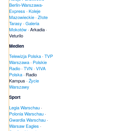
Berlin-Warszawa-
Express
·
Koleje
Mazowieckie
·
Złote
Tarasy
·
Galeria
Mokotów
·
Arkadia
·
Veturilo
Medien
Telewizja Polska
·
TVP
Warszawa
·
Polskie
Radio
·
TVN
·
VIVA
Polska
·
Radio
Kampus
·
Życie
Warszawy
Sport
Legia Warschau
·
Polonia Warschau
·
Gwardia Warschau
·
Warsaw Eagles
·