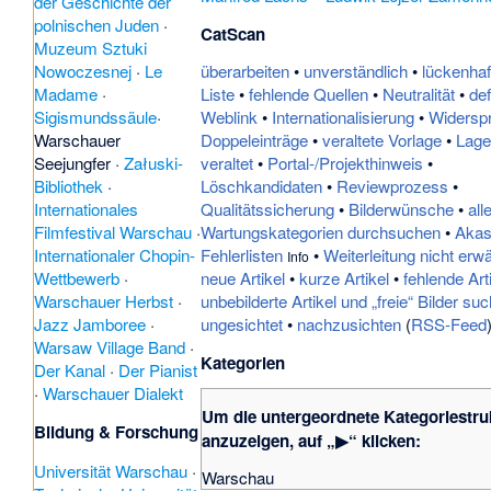
der Geschichte der
polnischen Juden
·
CatScan
Muzeum Sztuki
überarbeiten
•
unverständlich
•
lückenhaf
Nowoczesnej
·
Le
Liste
•
fehlende Quellen
•
Neutralität
•
de
Madame
·
Weblink
•
Internationalisierung
•
Widersp
Sigismundssäule
·
Doppeleinträge
•
veraltete Vorlage
•
Lag
Warschauer
veraltet
•
Portal-/Projekthinweis
•
Seejungfer
·
Załuski-
Löschkandidaten
•
Reviewprozess
•
Bibliothek
·
Qualitätssicherung
•
Bilderwünsche
•
all
Internationales
Wartungskategorien durchsuchen
•
Aka
Filmfestival Warschau
·
Fehlerlisten
•
Weiterleitung nicht erw
Internationaler Chopin-
Info
neue Artikel
•
kurze Artikel
•
fehlende Art
Wettbewerb
·
unbebilderte Artikel und „freie“ Bilder su
Warschauer Herbst
·
ungesichtet
•
nachzusichten
(
RSS-Feed
Jazz Jamboree
·
Warsaw Village Band
·
Kategorien
Der Kanal
·
Der Pianist
·
Warschauer Dialekt
Um die untergeordnete Kategoriestru
Bildung & Forschung
anzuzeigen, auf „▶“ klicken:
Universität Warschau
·
Warschau