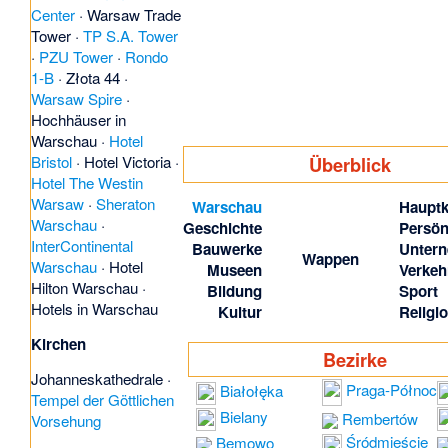
Center
·
Warsaw Trade
Tower
·
TP S.A. Tower
·
PZU Tower
·
Rondo
1-B
·
Złota 44
·
Warsaw Spire
·
Hochhäuser in
Warschau
·
Hotel
Bristol
·
Hotel Victoria
·
Überblick
Hotel The Westin
Warsaw
·
Sheraton
Warschau
Hauptk
Warschau
·
Geschichte
Persön
InterContinental
Bauwerke
Unter
Wappen
Warschau
·
Hotel
Museen
Verkeh
Hilton Warschau
·
Bildung
Sport
Hotels in Warschau
Kultur
Religi
Kirchen
Bezirke
Johanneskathedrale
·
Praga-Północ
Białołęka
Tempel der Göttlichen
Bielany
Rembertów
Vorsehung
Śródmieście
Bemowo