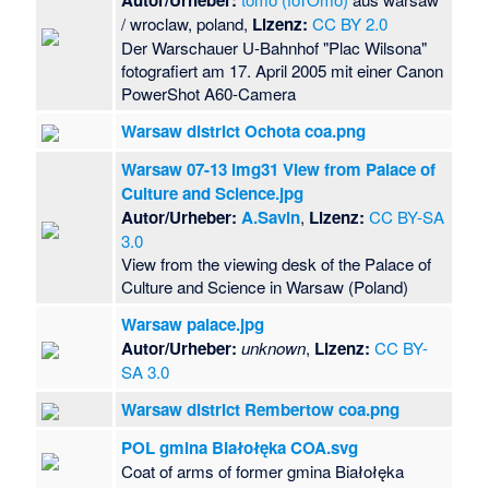
/ wroclaw, poland,
Lizenz:
CC BY 2.0
Der Warschauer U-Bahnhof "Plac Wilsona"
fotografiert am 17. April 2005 mit einer Canon
PowerShot A60-Camera
Warsaw district Ochota coa.png
Warsaw 07-13 img31 View from Palace of
Culture and Science.jpg
Autor/Urheber:
A.Savin
,
Lizenz:
CC BY-SA
3.0
View from the viewing desk of the Palace of
Culture and Science in Warsaw (Poland)
Warsaw palace.jpg
Autor/Urheber:
unknown
,
Lizenz:
CC BY-
SA 3.0
Warsaw district Rembertow coa.png
POL gmina Białołęka COA.svg
Coat of arms of former gmina Białołęka