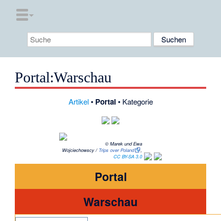
Portal
:
Warschau
Artikel
•
Portal
•
Kategorie
© Marek und Ewa
Wojciechowscy /
Trips over Poland
,
CC BY-SA 3.0
Portal
Warschau