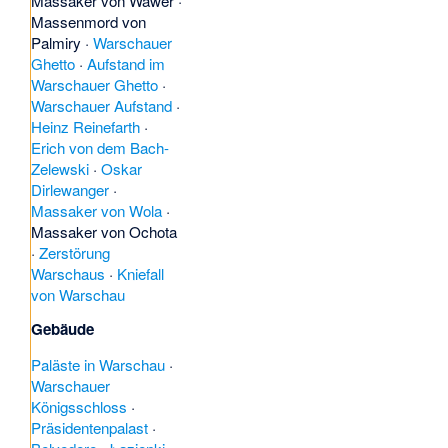
Massaker von Wawer
·
Massenmord von
Palmiry
·
Warschauer
Ghetto
·
Aufstand im
Warschauer Ghetto
·
Warschauer Aufstand
·
Heinz Reinefarth
·
Erich von dem Bach-
Zelewski
·
Oskar
Dirlewanger
·
Massaker von Wola
·
Massaker von Ochota
·
Zerstörung
Warschaus
·
Kniefall
von Warschau
Gebäude
Paläste in Warschau
·
Warschauer
Königsschloss
·
Präsidentenpalast
·