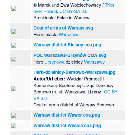
© Marek und Ewa Wojciechowscy /
Trips
over Poland
,
CC BY-SA 3.0
Presidental Palac in Warsaw
Coat of arms of Warsaw.svg
Herb miasta
Warszawa
Warsaw district Bielany coa.png
POL Warszawa-Ursynów COA.svg
Herb
Ursynowa
dzielnicy
Warszawy
Herb-dzielnicy-Bemowo-Warszawa.jpg
Autor/Urheber:
Wydział Promocji i
Komunikacji Społecznej Urząd Dzielnicy
Bemowo m. st. Warszawy,
Lizenz:
CC BY-
SA 3.0
Coat of arms district of Warsaw Bemowo
Warsaw district Wawer coa.png
Warsaw district Wesola coa.png