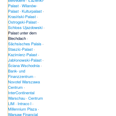
Belvedere
·
Łazienki-
Palast
·
Wilanów-
Palast
·
Kulturpalast
·
Krasiński-Palast
·
Ostrogski-Palast
·
Schloss Ujazdowski
·
Palast unter dem
Blechdach
·
Sächsisches Palais
·
Staszic-Palast
·
Kazimierz-Palast
·
Jabłonowski-Palast
·
Ściana Wschodnia
·
Bank- und
Finanzzentrum
·
Novotel Warszawa
Centrum
·
InterContinental
Warschau
·
Centrum
LIM
·
Intraco I
·
Millennium Plaza
·
Warsaw Financial