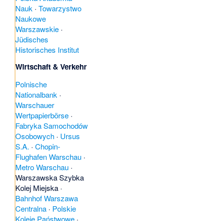
Nauk
·
Towarzystwo
Naukowe
Warszawskie
·
Jüdisches
Historisches Institut
Wirtschaft & Verkehr
Polnische
Nationalbank
·
Warschauer
Wertpapierbörse
·
Fabryka Samochodów
Osobowych
·
Ursus
S.A.
·
Chopin-
Flughafen Warschau
·
Metro Warschau
·
Warszawska Szybka
Kolej Miejska
·
Bahnhof Warszawa
Centralna
·
Polskie
Koleje Państwowe
·