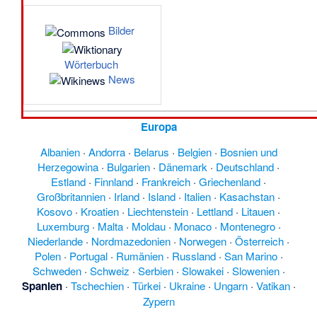
Bilder
Wörterbuch
News
Europa
Albanien
·
Andorra
·
Belarus
·
Belgien
·
Bosnien und
Herzegowina
·
Bulgarien
·
Dänemark
·
Deutschland
·
Estland
·
Finnland
·
Frankreich
·
Griechenland
·
Großbritannien
·
Irland
·
Island
·
Italien
·
Kasachstan
·
Kosovo
·
Kroatien
·
Liechtenstein
·
Lettland
·
Litauen
·
Luxemburg
·
Malta
·
Moldau
·
Monaco
·
Montenegro
·
Niederlande
·
Nordmazedonien
·
Norwegen
·
Österreich
·
Polen
·
Portugal
·
Rumänien
·
Russland
·
San Marino
·
Schweden
·
Schweiz
·
Serbien
·
Slowakei
·
Slowenien
·
Spanien
·
Tschechien
·
Türkei
·
Ukraine
·
Ungarn
·
Vatikan
·
Zypern