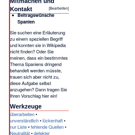
Mitmachen und
[
Bearbeiten
]
Kontakt
Beitragswünsche
Spanien
Sie suchen eine Erläuterung
zu einem speziellen Begriff
und konnten sie in Wikipedia
nicht finden? Oder Sie
meinen, dass ein bestimmtes
Thema Spaniens dringend
behandelt werden müsste,
trauen sich aber nicht zu,
diese Aufgabe selbst
anzugehen? Dann tragen Sie
Ihren Vorschlag hier ein!
Werkzeuge
überarbeiten
•
unverständlich
•
lückenhaft
•
nur Liste
•
fehlende Quellen
•
Neutralität
•
defekter