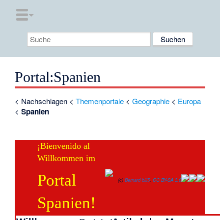
Portal
:
Spanien
<
Nachschlagen
<
Themenportale
<
Geographie
<
Europa
<
Spanien
¡Bienvenido al
Willkommen im
Portal
(c)
Bernard bill5
,
CC BY-SA 3.0
Spanien!