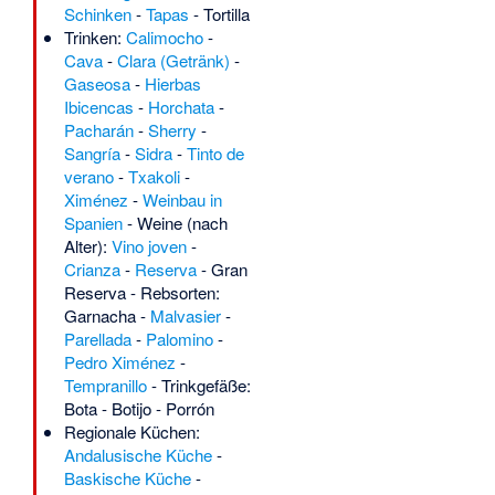
Schinken
-
Tapas
-
Tortilla
Trinken:
Calimocho
-
Cava
-
Clara (Getränk)
-
Gaseosa
-
Hierbas
Ibicencas
-
Horchata
-
Pacharán
-
Sherry
-
Sangría
-
Sidra
-
Tinto de
verano
-
Txakoli
-
Ximénez
-
Weinbau in
Spanien
- Weine (nach
Alter):
Vino joven
-
Crianza
-
Reserva
-
Gran
Reserva
- Rebsorten:
Garnacha
-
Malvasier
-
Parellada
-
Palomino
-
Pedro Ximénez
-
Tempranillo
- Trinkgefäße:
Bota
-
Botijo
-
Porrón
Regionale Küchen:
Andalusische Küche
-
Baskische Küche
-