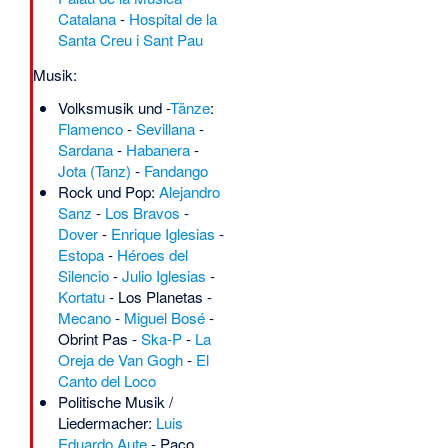
Catalana
-
Hospital de la
Santa Creu i Sant Pau
Musik:
Volksmusik und -
Tänze
:
Flamenco
-
Sevillana
-
Sardana
-
Habanera
-
Jota (Tanz)
-
Fandango
Rock und Pop:
Alejandro
Sanz
-
Los Bravos
-
Dover
-
Enrique Iglesias
-
Estopa
-
Héroes del
Silencio
-
Julio Iglesias
-
Kortatu
-
Los Planetas
-
Mecano
-
Miguel Bosé
-
Obrint Pas
-
Ska-P
-
La
Oreja de Van Gogh
-
El
Canto del Loco
Politische Musik /
Liedermacher:
Luis
Eduardo Aute
-
Paco