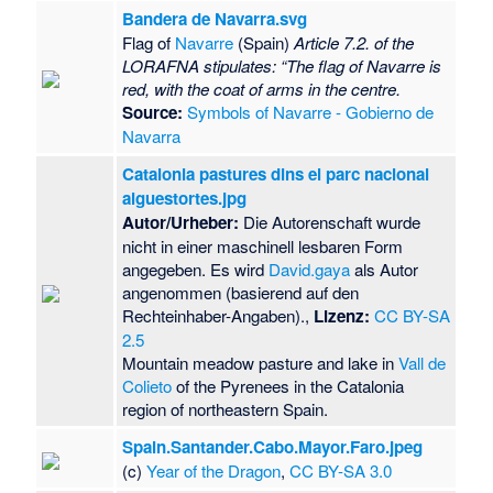
Bandera de Navarra.svg
Flag of
Navarre
(Spain)
Article 7.2. of the
LORAFNA stipulates: “The flag of Navarre is
red, with the coat of arms in the centre.
Source:
Symbols of Navarre - Gobierno de
Navarra
Catalonia pastures dins el parc nacional
aiguestortes.jpg
Autor/Urheber:
Die Autorenschaft wurde
nicht in einer maschinell lesbaren Form
angegeben. Es wird
David.gaya
als Autor
angenommen (basierend auf den
Rechteinhaber-Angaben).,
Lizenz:
CC BY-SA
2.5
Mountain meadow pasture and lake in
Vall de
Colieto
of the Pyrenees in the Catalonia
region of northeastern Spain.
Spain.Santander.Cabo.Mayor.Faro.jpeg
(c)
Year of the Dragon
,
CC BY-SA 3.0