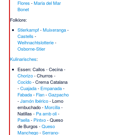
Flores
-
Maria del Mar
Bonet
Folklore:
Stierkampf
-
Muixeranga
-
Castells
-
Weihnachtslotterie
-
Osborne-Stier
Kulinarisches
:
Essen:
Callos
-
Cecina
-
Chorizo
-
Churros
-
Cocido
-
Crema Catalana
-
Cuajada
-
Empanada
-
Fabada
-
Flan
-
Gazpacho
-
Jamón Ibérico
-
Lomo
embuchado
-
Morcilla
-
Natillas
-
Pa amb oli
-
Paella
-
Pintxo
-
Queso
de Burgos
-
Queso
Manchego
-
Serrano-