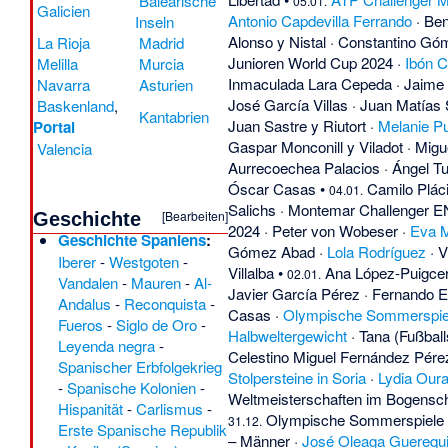
Balearische
05.01.
Galicien
Antonio Capdevilla Ferrando
·
Ben
Inseln
Alonso y Nistal
·
Constantino Góm
La Rioja
Madrid
Junioren World Cup 2024
·
Ibón 
Melilla
Murcia
Inmaculada Lara Cepeda
·
Jaime
Navarra
Asturien
José García Villas
·
Juan Matías S
Baskenland
,
Kantabrien
Juan Sastre y Riutort
·
Melanie P
Portal
Gaspar Monconill y Viladot
·
Migu
Valencia
Aurrecoechea Palacios
·
Ángel T
Óscar Casas
•
Camilo Plác
04.01.
Salichs
·
Montemar Challenger E
[
Bearbeiten
]
Geschichte
2024
·
Peter von Wobeser
·
Eva 
Geschichte Spaniens
:
Gómez Abad
·
Lola Rodríguez
·
V
Iberer
-
Westgoten
-
Villalba
•
Ana López-Puigce
02.01.
Vandalen
-
Mauren
-
Al-
Javier García Pérez
·
Fernando 
Andalus
-
Reconquista
-
Casas
·
Olympische Sommerspie
Fueros
-
Siglo de Oro
-
Halbweltergewicht
·
Tana (Fußball
Leyenda negra
-
Celestino Miguel Fernández Pére
Spanischer Erbfolgekrieg
Stolpersteine in Soria
·
Lydia Our
-
Spanische Kolonien
-
Weltmeisterschaften im Bogensc
Hispanität
-
Carlismus
-
Olympische Sommerspiele 
31.12.
Erste Spanische Republik
– Männer
·
José Oleaga Guerequ