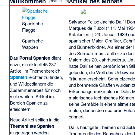
[
Bearbeiten
]
Willkommen
Artikel des Monats
Salvador Felipe Jacinto Dalí i D
Spanische
Marqués de Púbol (* 11. Mai 1904
Flagge
Katalonien; † 23. Januar 1989 ebe
Spanische
spanischer Maler, Grafiker, Schrift
Wappen
und Bühnenbildner. Als einer der 
des Surrealismus zählt er zu den
Das
Portal
Spanien
dient
Malern des 20. Jahrhunderts. Um
dazu, die aktuell 45.237
hatte Dalí seinen persönlichen St
Artikel im Themenbereich
gefunden, die Welt des Unbewusst
Spanien
leichter zu finden,
Träumen erscheint. Schmelzende
und
Wikipedianern
die
und brennende Giraffen wurden z
Zusammenarbeit für noch
Erkennungsmerkmalen in Dalís Ma
viele weitere Artikel im
malerisches technisches Können 
Bereich Spanien zu
seine Gemälde in einem altmeister
erleichtern.
malen, der an den späteren Foto
erinnert.
Neue Artikel sollten in die
Themenliste Spanien
Dalís häufigste Themen sind auße
eingetragen werden.
Traumes die des Rausches, des F