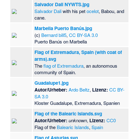
Salvador Dali NYWTS.jpg
Salvador Dali
with his pet
ocelot
, Babou, and
cane.
Marbella Puerto Banús.jpg
(c)
Bernard bill5
,
CC BY-SA 3.0
Puerto Banús on Marbella
Flag of Extremadura, Spain (with coat of
arms).svg
The
flag of Extremadura
, an autonomous
community of Spain.
Guadalupe1.jpg
Autor/Urheber:
Ardo Beltz
,
Lizenz:
CC BY-
SA 3.0
Kloster Guadalupe, Extremadura, Spanien
Flag of the Balearic Islands.svg
Autor/Urheber:
unknown
,
Lizenz:
CC0
Flag of the
Balearic Islands
,
Spain
Flag of Asturias.svg