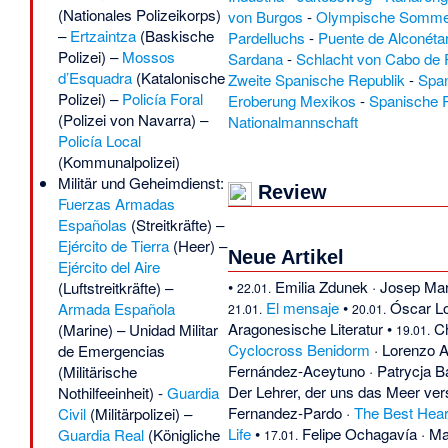
(Nationales Polizeikorps)
von Burgos
-
Olympische Sommer
–
Ertzaintza
(Baskische
Pardelluchs
-
Puente de Alconéta
Polizei) –
Mossos
Sardana
-
Schlacht von Cabo de 
d’Esquadra
(Katalonische
Zweite Spanische Republik
-
Spa
Polizei) –
Policía Foral
Eroberung Mexikos
-
Spanische 
(Polizei von Navarra) –
Nationalmannschaft
Policía Local
(Kommunalpolizei)
Militär und Geheimdienst:
Review
Fuerzas Armadas
Españolas
(Streitkräfte) –
Ejército de Tierra
(Heer) –
Neue Artikel
Ejército del Aire
•
Emilia Zdunek
·
Josep Ma
(Luftstreitkräfte) –
22.01.
El mensaje
•
Óscar L
Armada Española
21.01.
20.01.
Aragonesische Literatur
•
C
(Marine) –
Unidad Militar
19.01.
Cyclocross Benidorm
·
Lorenzo 
de Emergencias
Fernández-Aceytuno
·
Patrycja B
(Militärische
Der Lehrer, der uns das Meer ve
Nothilfeeinheit) -
Guardia
Fernandez-Pardo
·
The Best Hear
Civil
(Militärpolizei) –
Life
•
Felipe Ochagavía
·
Ma
Guardia Real
(Königliche
17.01.