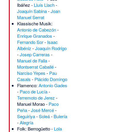
Ibáñez
-
Lluís Llach
-
Joaquín Sabina
-
Joan
Manuel Serrat
Klassische Musik:
Antonio de Cabezón
-
Enrique Granados
-
Fernando Sor
-
Isaac
Albéniz
-
Joaquín Rodrigo
-
Josep Carreras
-
Manuel de Falla
-
Montserrat Caballé
-
Narciso Yepes
-
Pau
Casals
-
Plácido Domingo
Flamenco:
Antonio Gades
-
Paco de Lucía
-
Terremoto de Jerez
-
Manuel Morao
-
Paco
Peña
-
José Mercé
-
Seguiriya
-
Soleá
-
Bulería
-
Alegría
Folk:
Berrogüetto
-
Lola