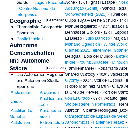
Ache
•
Ignasi Estapé
·
Noss
Garde) –
Legión Española
16.01.
Assunção (Schiff)
·
Sandra Tapia
-
Centro Nacional de
Schwesterherz (2025)
·
Túnel del
Inteligencia
Culpa Tuya – Deine Schuld
•
[
Bearbeiten
]
Geographie
14.01
Manuel Izquierdo
•
Isaak F
Themenliste Geographie
13.01.
Bennàssar Bibiloni
•
Espos
Spaniens
12.01.
El Bierzo
·
Julio Barroso
·
Majida
Postleitzahlen
Mariano Uglessich
·
Winter World
Autonome
Games 2025/Teilnehmer (Spanie
Gemeinschaften
Belagua
·
Bola del Mundo
·
Liste 
und Autonome
in der Provinz Albacete
·
Minouch
(Familienname)
·
Rosamaria Alber
[
Bearbeiten
]
Städte
Shared Custody
•
Valdezca
Die Autonomen Regionen
10.01.
Győrffy
•
Coll de l’Espina
·
I
und Autonomen Städte
09.01.
Isidoro Martínez Martín
·
Olaya A
Spaniens
la Creu de Perves
·
Port del Cant
Andalusien
Aragonien
von El Grado
•
Adauto Igles
Kastilien und
08.01.
Ceuta
Stolpersteine in Ponferrada
·
René
León
Alarcón
·
Vicente Rodríguez (Box
Kastilien-La
Kanarische
Campeonato de España de Selec
Mancha
Inseln
Autonómicas
·
Fabienne Feraez
Katalonien
Extremadura
Libertad
•
ATP Challenger 