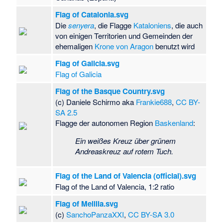
Flag of Catalonia.svg
Die
senyera
, die Flagge
Kataloniens
, die auch
von einigen Territorien und Gemeinden der
ehemaligen
Krone von Aragon
benutzt wird
Flag of Galicia.svg
Flag of Galicia
Flag of the Basque Country.svg
(c) Daniele Schirmo aka
Frankie688
,
CC BY-
SA 2.5
Flagge der autonomen Region
Baskenland
:
Ein weißes Kreuz über grünem
Andreaskreuz auf rotem Tuch.
Flag of the Land of Valencia (official).svg
Flag of the Land of Valencia, 1:2 ratio
Flag of Melilla.svg
(c)
SanchoPanzaXXI
,
CC BY-SA 3.0