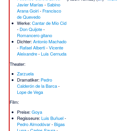
Javier Marías
-
Sabino
Arana Goiri
-
Francisco
de Quevedo
Werke:
Cantar de Mio Cid
-
Don Quijote
-
Romancero gitano
Dichter:
Antonio Machado
-
Rafael Alberti
-
Vicente
Aleixandre
-
Luis Cernuda
Theater:
Zarzuela
Dramatiker:
Pedro
Calderón de la Barca
-
Lope de Vega
Film:
Preise:
Goya
Regisseure:
Luis Buñuel
-
Pedro Almodóvar
-
Bigas
Luna
-
Carlos Saura
-