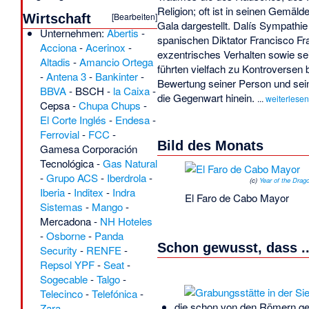
Religion; oft ist in seinen Gemäld
[
Bearbeiten
]
Wirtschaft
Gala dargestellt. Dalís Sympathie
Unternehmen:
Abertis
-
spanischen Diktator Francisco Fr
Acciona
-
Acerinox
-
exzentrisches Verhalten sowie s
Altadis
-
Amancio Ortega
führten vielfach zu Kontroversen 
-
Antena 3
-
Bankinter
-
Bewertung seiner Person und sein
BBVA
-
BSCH
-
la Caixa
-
die Gegenwart hinein.
...
weiterlese
Cepsa
-
Chupa Chups
-
El Corte Inglés
-
Endesa
-
Ferrovial
-
FCC
-
Bild des Monats
Gamesa Corporación
Tecnológica
-
Gas Natural
-
Grupo ACS
-
Iberdrola
-
(c)
Year of the Drag
Iberia
-
Inditex
-
Indra
El Faro de Cabo Mayor
Sistemas
-
Mango
-
Mercadona
-
NH Hoteles
-
Osborne
-
Panda
Schon gewusst, dass ..
Security
-
RENFE
-
Repsol YPF
-
Seat
-
Sogecable
-
Talgo
-
Telecinco
-
Telefónica
-
die schon von den Römern ge
Zara