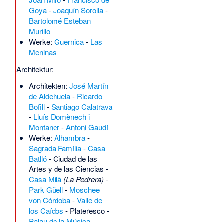
Goya
-
Joaquín Sorolla
-
Bartolomé Esteban
Murillo
Werke:
Guernica
-
Las
Meninas
Architektur:
Architekten:
José Martín
de Aldehuela
-
Ricardo
Bofill
-
Santiago Calatrava
-
Lluís Domènech i
Montaner
-
Antoni Gaudí
Werke:
Alhambra
-
Sagrada Família
-
Casa
Batlló
-
Ciudad de las
Artes y de las Ciencias
-
Casa Milà
(La Pedrera)
-
Park Güell
-
Moschee
von Córdoba
-
Valle de
los Caídos
-
Plateresco
-
Palau de la Música