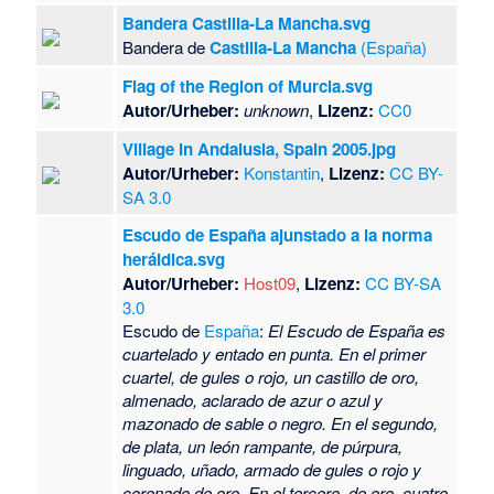
Bandera Castilla-La Mancha.svg
Bandera de
Castilla-La Mancha
(España)
Flag of the Region of Murcia.svg
Autor/Urheber:
unknown
,
Lizenz:
CC0
Village in Andalusia, Spain 2005.jpg
Autor/Urheber:
Konstantin
,
Lizenz:
CC BY-
SA 3.0
Escudo de España ajunstado a la norma
heráldica.svg
Autor/Urheber:
Host09
,
Lizenz:
CC BY-SA
3.0
Escudo de
España
:
El Escudo de España es
cuartelado y entado en punta. En el primer
cuartel, de gules o rojo, un castillo de oro,
almenado, aclarado de azur o azul y
mazonado de sable o negro. En el segundo,
de plata, un león rampante, de púrpura,
linguado, uñado, armado de gules o rojo y
coronado de oro. En el tercero, de oro, cuatro