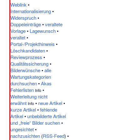
Weblink
•
Internationalisierung
•
Widerspruch
•
Doppeleinträge
•
veraltete
Vorlage
•
Lagewunsch
•
veraltet
•
Portal-/Projekthinweis
•
Löschkandidaten
•
Reviewprozess
•
Qualitätssicherung
•
Bilderwünsche
•
alle
Wartungskategorien
durchsuchen
•
Akas
Fehlerlisten
•
Info
Weiterleitung nicht
erwähnt
•
neue Artikel
•
Info
kurze Artikel
•
fehlende
Artikel
•
unbebilderte Artikel
und „freie“ Bilder suchen
•
ungesichtet
•
nachzusichten
(
RSS-Feed
) •