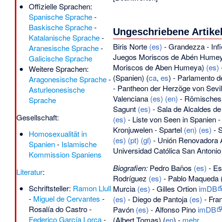
Offizielle Sprachen:
Spanische Sprache
-
Baskische Sprache
-
Ungeschriebene Artike
Katalanische Sprache
-
Biris Norte
(es)
-
Grandezza
-
Inf
Aranesische Sprache
-
Juegos Moriscos de Abén Hume
Galicische Sprache
Moriscos de Aben Humeya
)
(es)
Weitere Sprachen:
(Spanien)
(
ca
,
es
) -
Parlamento d
Aragonesische Sprache
-
-
Pantheon der Herzöge von Sevil
Asturleonesische
Valenciana
(es)
(en)
-
Römisches 
Sprache
Sagunt
(es)
-
Sala de Alcaldes d
Gesellschaft:
(es)
-
Liste von Seen in Spanien
Kronjuwelen
-
Spartel
(en)
(es)
-
S
Homosexualität in
(es)
(pt)
(gl)
-
Unión Renovadora 
Spanien
-
Islamische
Universidad Católica San Antonio
Kommission Spaniens
Biografien:
Pedro Baños
(es)
-
Es
Literatur
:
Rodríguez
(es)
-
Pablo Maqueda
Schriftsteller:
Ramon Llull
Murcia
(es)
-
Gilles Ortion
imDB
-
Miguel de Cervantes
-
(es)
-
Diego de Pantoja
(es)
-
Fra
Rosalía do Castro
-
Pavón
(es)
-
Alfonso Pino
imDB
Federico García Lorca
-
(
Albert Tomas
) (
en
) -
mehr