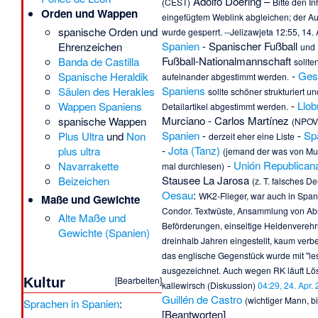
Adolfo Doering
–
(CEST)
Bitte den In
Orden und Wappen
eingefügtem Weblink abgleichen; der Aut
spanische Orden und
wurde gesperrt. --
Jelizawjeta
12:55, 14.
Spanien
-
Spanischer Fußball
Ehrenzeichen
und
Fußball-Nationalmannschaft
Banda de Castilla
sollte
-
Ges
Spanische Heraldik
aufeinander abgestimmt werden.
Spaniens
Säulen des Herakles
sollte schöner strukturiert u
-
Llob
Wappen Spaniens
Detailartikel abgestimmt werden.
Murciano
-
Carlos Martínez
spanische Wappen
(NPOV
Spanien
-
-
Sp
Plus Ultra
und
Non
derzeit eher eine Liste
-
Jota (Tanz)
plus ultra
(jemand der was von Musi
-
Unión Republican
Navarrakette
mal durchlesen)
Stausee La Jarosa
Beizeichen
(z. T. falsches D
Oesau
:
WK2-Flieger, war auch in Span
Maße und Gewichte
Condor. Textwüste, Ansammlung von A
Alte Maße und
Beförderungen, einseitige Heldenverehrun
Gewichte (Spanien)
dreinhalb Jahren eingestellt, kaum verbes
das englische Gegenstück wurde mit "le
ausgezeichnet. Auch wegen RK läuft Lös
[
Bearbeiten
]
Kultur
kallewirsch
(
Diskussion
)
04:29, 24. Apr.
Guillén de Castro
(wichtiger Mann, b
Sprachen in Spanien
:
[
Beantworten
]