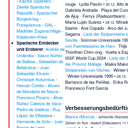
-
Kazike (Spanien)
-
rouge
·
Lydia Pavón
•
Alto d
30.12.
Zweite Spanische
Gabriela Andrada
·
Playa del Cur
Republik
-
Spanischer
de Ajuy
·
Ferrys (Radsportteam)
Bürgerkrieg
-
María Luján Suárez
•
Mirad
28.12.
Franquismus
-
GAL
-
Sastre
·
Ana Copado
·
Arco del J
Madrider Zuganschläge
-
Segarra
·
Liste der Stolpersteine 
Katalonien-Krise
Sevilla
·
Sommer-Universiade 19
Spanische Entdecker
von Fuentelespino de Haro
·
Thij
und Eroberer
:
Andrés de
Thonthan Chim-ong
·
Vuelta a Es
Urdaneta
-
Vasco Núñez
ISSF World Cup 2024
·
Liste der 
de Balboa
-
Sebastián de
der Provinz Málaga
·
Maika Mako
Belalcázar
-
Juan
Stolperstein von Vilches
·
Winter-
Sebastián Elcano
-
·
Winter-Universiade 1995
•
26.12.
Christoph Kolumbus
-
Barranco de las Peñitas
·
Erika R
Hernán Cortés
-
Alvaro
Francesco Font Garcia
de Mendaña de Neyra
-
Francisco Pizarro
-
Álvar
Núñez Cabeza de Vaca
-
Verbesserungsbedürftig
Pedro de Valdivia
-
Ruy
López de Villalobos
-
Blanca (Murcia)
-
schlechte Übersetz
Hernando de Soto
-
Juan
Zahlen im Text --
Asdert
(
Diskussion
) 11:
Ponce de León