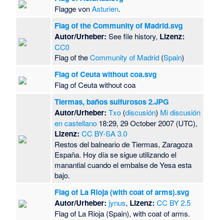
Flagge von
Asturien
.
Flag of the Community of Madrid.svg
Autor/Urheber:
See file history,
Lizenz:
CC0
Flag of the
Community of Madrid
(
Spain
)
Flag of Ceuta without coa.svg
Flag of Ceuta without coa
Tiermas, baños sulfurosos 2.JPG
Autor/Urheber:
Txo
(
discusión
)
Mi discusión
en castellano
18:29, 29 October 2007 (UTC),
Lizenz:
CC BY-SA 3.0
Restos del balneario de Tiermas, Zaragoza
España. Hoy día se sigue utilizando el
manantial cuando el embalse de Yesa esta
bajo.
Flag of La Rioja (with coat of arms).svg
Autor/Urheber:
jynus
,
Lizenz:
CC BY 2.5
Flag of La Rioja (Spain), with coat of arms.