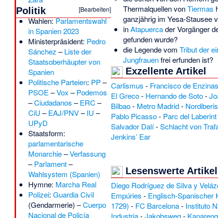
Thermalquellen von
Tiermas
h
[
Bearbeiten
]
Politik
ganzjährig im Yesa-Stausee 
Wahlen:
Parlamentswahl
in
Atapuerca
der Vorgänger d
in Spanien 2023
gefunden wurde?
Ministerpräsident:
Pedro
die Legende vom
Tribut der e
Sánchez
–
Liste der
Jungfrauen
frei erfunden ist?
Staatsoberhäupter von
Exzellente Artikel
Spanien
Politische Parteien
:
PP
–
Carlismus
-
Francisco de Enzina
PSOE
–
Vox
–
Podemos
El Greco
-
Hernando de Soto
-
Jo
–
Ciudadanos
–
ERC
–
Bilbao
-
Metro Madrid
-
Nordiberi
CiU
–
EAJ/PNV
–
IU
–
Pablo Picasso
-
Parc del Laberint
UPyD
Salvador Dalí
-
Schlacht von Traf
Staatsform:
Jenkins’ Ear
parlamentarische
Monarchie
–
Verfassung
–
Parlament
–
Lesenswerte Artikel
Wahlsystem (Spanien)
Hymne:
Marcha Real
Diego Rodríguez de Silva y Velá
Polizei
:
Guardia Civil
Empúries
-
Englisch-Spanischer 
(Gendarmerie) –
Cuerpo
1729)
-
FC Barcelona
-
Instituto 
Nacional de Policía
Industria
-
Jakobsweg
-
Kanarengi