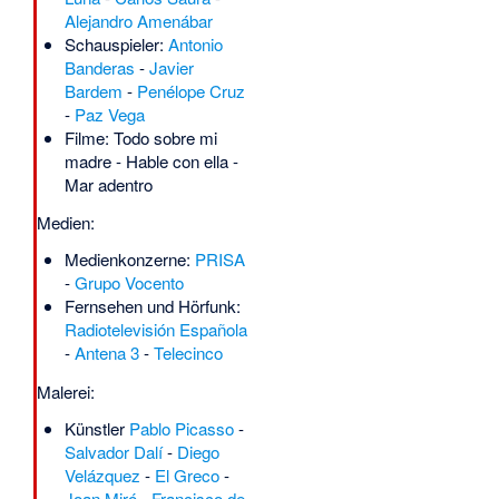
Alejandro Amenábar
Schauspieler:
Antonio
Banderas
-
Javier
Bardem
-
Penélope Cruz
-
Paz Vega
Filme:
Todo sobre mi
madre
-
Hable con ella
-
Mar adentro
Medien:
Medienkonzerne:
PRISA
-
Grupo Vocento
Fernsehen und Hörfunk:
Radiotelevisión Española
-
Antena 3
-
Telecinco
Malerei:
Künstler
Pablo Picasso
-
Salvador Dalí
-
Diego
Velázquez
-
El Greco
-
Joan Miró
-
Francisco de