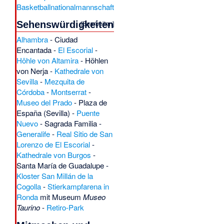
Basketballnationalmannschaft
[
Bearbeiten
]
Sehenswürdigkeiten
Alhambra
-
Ciudad
Encantada
-
El Escorial
-
Höhle von Altamira
-
Höhlen
von Nerja
-
Kathedrale von
Sevilla
-
Mezquita de
Córdoba
-
Montserrat
-
Museo del Prado
-
Plaza de
España (Sevilla)
-
Puente
Nuevo
-
Sagrada Familia
-
Generalife
-
Real Sitio de San
Lorenzo de El Escorial
-
Kathedrale von Burgos
-
Santa María de Guadalupe
-
Kloster San Millán de la
Cogolla
-
Stierkampfarena in
Ronda
mit Museum
Museo
Taurino
-
Retiro-Park