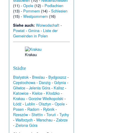
Masowien
(10) -
Niederschlesien
(11) -
Opole
(12) -
Podlachien
(13) -
Pommern
(14) -
Schlesien
(15) -
Westpommern
(16)
Siehe auch:
Woiwodschaft
-
Powiat
-
Gmina
-
Liste der
Gemeinden in Polen
Krakau
Städte
Białystok
-
Breslau
-
Bydgoszcz
-
Częstochowa
-
Danzig
-
Gdynia
-
Gliwice
-
Jelenia Góra
-
Kalisz
-
Katowice
-
Kielce
-
Kłodzko
-
Krakau
-
Gorzów Wielkopolski
-
Łódź
-
Lublin
-
Olsztyn
-
Opole
-
Posen
-
Radom
-
Rybnik
-
Rzeszów
-
Stettin
-
Toruń
-
Tychy
-
Wałbrzych
-
Warschau
-
Zabrze
-
Zielona Góra