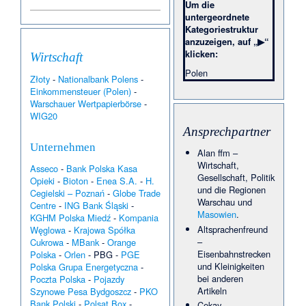
·
Dobropole Pyrzyckie
·
Um die
Elżbieta Barszczewska
·
untergeordnete
József Debreczeni
·
Lisa
Kategoriestruktur
Barbelin
·
Magdalena
anzuzeigen, auf „▶“
Samozwaniec
·
Robert
klicken:
Fedek
·
Ryszard Bartosz
·
Wirtschaft
Zehnkampf-Länderkampf
Polen
der Männer 1972 Polen –
Złoty
-
Nationalbank Polens
-
BR Deutschland – Rumänien
Einkommensteuer (Polen)
-
•
Alida Dóra Gazsó
·
02.01.
Warschauer Wertpapierbörse
-
Bregje de Brouwer
·
WIG20
Leichtathletik-Länderkämpfe
mit bundesdeutscher
Ansprechpartner
Beteiligung 1972
·
Stępień
Unternehmen
(Braniewo)
•
Irina
01.01.
Alan ffm
–
Anatoljewna Flige
·
Georges
Wirtschaft
,
Haupt
·
Cielętnik
·
Eszter
Asseco
-
Bank Polska Kasa
Gesellschaft
,
Politik
Muhari
·
Jakub Powarzyński
·
Opieki
-
Bioton
-
Enea S.A.
-
H.
Polnische EU-
und die Regionen
Cegielski – Poznań
-
Globe Trade
Ratspräsidentschaft 2025
·
Warschau
und
Centre
-
ING Bank Śląski
-
Simone Genga
•
31.12.
Masowien
.
KGHM Polska Miedź
-
Kompania
Angèle Sydow
·
Evelina
Valabrega
·
KZ Janinagrube
Altsprachenfreund
Węglowa
-
Krajowa Spółka
·
Krzysztof Ibisz
·
Różaniec
–
Cukrowa
-
MBank
-
Orange
(Braniewo)
·
Sigismund
Eisenbahnstrecken
Polska
-
Orlen
-
PBG
-
PGE
Rudolph von Berge und
und Kleinigkeiten
Polska Grupa Energetyczna
-
Herrendorf
·
Turze (Pyrzyce)
bei anderen
Poczta Polska
-
Pojazdy
•
Johann Heinrich
30.12.
Ammelung
·
Ułowo
·
Artikeln
Szynowe Pesa Bydgoszcz
-
PKO
Parkanlage Tiergarten
Bank Polski
-
Polsat Box
-
Cekay
–