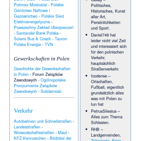
(Złotów)
·
Zielonka Pasłęcka
Polimex Mostostal
-
Polskie
Politisches,
•
Uladsislau Kufko
·
29.12.
Górnictwo Naftowe i
Historisches, Kunst
Jennifer Claffey
·
Klejnówko
·
Gazownictwo
-
Polskie Sieci
Anton von Haimberger
·
aller Art,
Czarna Grobla (Braniewo)
·
Elektroenergetyczne
-
Persönlichkeiten
Mariusz Marasek
•
28.12.
Powszechny Zakład Ubezpieczeń
und Sport.
Schloss Arnsdorf (Schlesien)
-
Santander Bank Polska
-
Daniel749
hat
·
Brzezin
·
Hellhole
·
Solaris Bus & Coach
-
Tauron
Klejnowo
·
Agnieszka
leider nicht viel Zeit
Polska Energia
-
TVN
Chacińska
·
Eugeniusz
und interessiert sich
Horbaczewski
·
Jarosław
für den polnischen
Maria Jan Opala
·
Verkehr,
Gewerkschaften in Polen
Przemyśler Stern
·
Ryszewo
hauptsächlich
(Pyrzyce)
•
Alexis
27.12.
Kreps
·
Danuta Manowiecka
Geschichte der Gewerkschaften
Straßenverkehr.
·
Elkan Markus Hahn
·
in Polen
-
Forum Związków
Icodense
–
Heinrich Wilhelm von Zedlitz
Zawodowych
-
Ogólnopolskie
Ortschaften,
und Leipe
·
Irena Laskowska
Porozumienie Związków
Fußball, eigentlich
·
Marta Skrzypińska
·
Schloss
Zawodowych
-
Solidarność
Groß Neukirch
·
Stróżewo
grundsätzlich alles
(Pyrzyce)
·
Winter-
was mit Polen zu
Universiade 1993
·
Winter-
tun hat
Universiade 2001
•
26.12.
Verkehr
Rzepnowo
·
Stabunity
·
PetrusSilesius
–
Annetje Fels-Kupferschmidt
·
Alles zum Thema
Kłusity Wielkie
•
Autobahnen und Schnellstraßen
-
25.12.
Schlesien.
Moskorzew
·
Babiak
Landesstraßen
-
RHB
–
(Lidzbark Warmiński)
·
Woiwodschaftsstraßen
-
Maut
-
Brzesko (Pyrzyce)
·
Carl
Landgemeinden,
KFZ-Kennzeichen
-
Bildtafel der
Siegmund von Zedlitz und
Trójmiasto
,
Freie