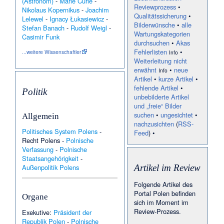
(Astronom)
-
Marie Curie
-
2010
Reviewprozess
•
Kalina (Braniewo)
·
St.
Nikolaus Kopernikus
-
Joachim
10. April:
Johannis (Malbork)
•
Qualitätssicherung
•
14.01.
Lelewel
-
Ignacy Łukasiewicz
-
Flugzeugabsturz
Piotraszewo
·
Dawit
Bilderwünsche
•
alle
bei Smolensk
Stefan Banach
-
Rudolf Weigl
-
Tschalojan
·
Elżbiecin
Wartungskategorien
Weitere News befinden
Casimir Funk
(Braniewo)
·
Katharina
sich im Archiv: Aktuelles
durchsuchen
•
Akas
Bauer (Bogenschützin)
·
St.
Bearbeiten
Fehlerlisten
•
Wenzeslaus (Leinach)
·
...weitere Wissenschaftler
Info
Wielewo (Braniewo)
•
Weiterleitung nicht
13.01.
Habichtsgebirge
·
Adolf
erwähnt
•
neue
Info
Ballmann
·
Glinka
Artikel
•
kurze Artikel
•
(Braniewo)
·
John Lindsay,
fehlende Artikel
•
20. Earl of Crawford
·
Lyda
Politik
unbebilderte Artikel
Roberti
•
Mingajny
·
12.01.
Prątnik
·
Klaartje de Zwarte-
und „freie“ Bilder
Walvisch
•
Zawierz
·
11.01.
suchen
•
ungesichtet
•
Allgemein
Dreifaltigkeitskirche
nachzusichten
(
RSS-
(Neumarkt in Schlesien)
·
Politisches System Polens
-
Feed
) •
Friedrich Beyerlein
·
Recht Polens
-
Polnische
Herrenhaus Hebrondamnitz
Verfassung
-
Polnische
·
Kirche Unserer Lieben
Frau von Tschenstochau
Staatsangehörigkeit
-
(Lubin)
·
Klaudia Olejniczak
·
Artikel im Review
Außenpolitik Polens
Klaudia Zwolińska
·
Moskorzyn (Dolice)
·
Winter
Folgende Artikel des
World University Games
Portal Polen befinden
2025/Teilnehmer (Polen)
•
Organe
Hans Karl von
sich im Moment im
10.01.
Reinhard
·
Steffi Häberlin
·
Review
-Prozess.
Exekutive:
Präsident der
Bemowizna
·
Sądówko
·
Republik Polen
-
Polnische
Bobrowiec (Braniewo)
·