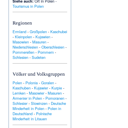
Siehe auch:
Ort in Polen
-
Tourismus in Polen
Regionen
Ermland
-
Großpolen
-
Kaschubei
-
Kleinpolen
-
Kujawien
-
Masowien
-
Masuren
-
Niederschlesien
-
Oberschlesien
-
Pommerellen
-
Pommern
-
Schlesien
-
Sudeten
Völker und Volksgruppen
Polen
-
Polonia
-
Goralen
-
Kaschuben
-
Kujawier
-
Kurpie
-
Lemken
-
Masowier
-
Masuren
-
Armenier in Polen
-
Pomoranen
-
Schlesier
-
Slowinzen
-
Deutsche
Minderheit in Polen
-
Polen in
Deutschland
-
Polnische
Minderheit in Litauen