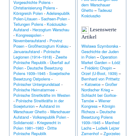
Vorgeschichte Polens
-
dem Warschauer
Christianisierung Polens
-
Ghetto
–
Tadeusz
Königreich Polen
-
Adelsrepublik
Kościuszko
Polen-Litauen
-
Sachsen-Polen
-
Teilungen Polens
-
Kościuszko-
Lesenswerte
Aufstand
-
Herzogtum Warschau
-
Kongresspolen
-
Artikel
Novemberaufstand
-
Provinz
Wisława Szymborska
-
Posen
-
Großherzogtum Krakau
-
Geschichte der Juden
Januaraufstand
-
Polnische
in Polen
–
Operation
Legionen (1914–1918)
-
Zweite
Market Garden
–
Łódź
Polnische Republik
-
Überfall auf
–
Frédéric Chopin
–
Polen
-
Deutsche Besetzung
Orzeł (U-Boot, 1939)
–
Polens 1939–1945
-
Sowjetische
Bernhard von Prittwitz
Besetzung Ostpolens
-
–
Katowice
–
Großer
Polnischer Untergrundstaat
-
Nordischer Krieg
–
Polnische Heimatarmee
-
Schlacht bei Gorlice-
Polnische Streitkräfte im Westen
Tarnów
–
Wiener
-
Polnische Streitkräfte in der
Kongress
–
Königin
Sowjetunion
–
Aufstand im
Richeza
–
Deutsche
Warschauer Ghetto
-
Warschauer
Besetzung Polens
Aufstand
-
Volksrepublik Polen
-
1939–1945
–
Manfred
Solidarność
-
Kriegsrecht in
Lachs
–
Ludwik Lejzer
Polen 1981–1983
-
Dritte
Zamenhof
–
Zgorzelec
Polnische Republik