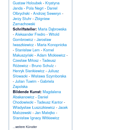
Gustaw Holoubek
-
Krystyna
Janda
-
Pola Negri
-
Daniel
Olbrychski
-
Andrzej Seweryn
-
Jerzy Stuhr
-
Zbigniew
Zamachowski
Schriftsteller:
Maria Dąbrowska
-
Aleksander Fredro
-
Witold
Gombrowicz
-
Jarosław
Iwaszkiewicz
-
Maria Konopnicka
-
Stanisław Lem
-
Kornel
Makuszyński
-
Adam Mickiewicz
-
Czesław Miłosz
-
Tadeusz
Różewicz
-
Bruno Schulz
-
Henryk Sienkiewicz
-
Juliusz
Słowacki
-
Wisława Szymborska
-
Julian Tuwim
-
Gabriela
Zapolska
Bildende Kunst:
Magdalena
Abakanowicz
-
Daniel
Chodowiecki
-
Tadeusz Kantor
-
Władysław Łuszczkiewicz
-
Jacek
Malczewski
-
Jan Matejko
-
Stanisław Ignacy Witkiewicz
...weitere Künstler