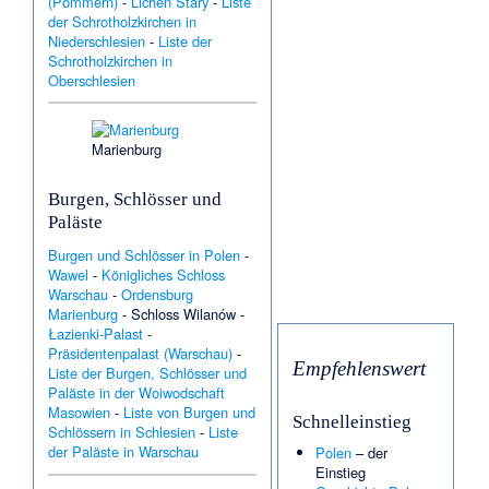
(Pommern)
-
Licheń Stary
-
Liste
der Schrotholzkirchen in
Niederschlesien
-
Liste der
Schrotholzkirchen in
Oberschlesien
Marienburg
Burgen, Schlösser und
Paläste
Burgen und Schlösser in Polen
-
Wawel
-
Königliches Schloss
Warschau
-
Ordensburg
Marienburg
-
Schloss Wilanów
-
Łazienki-Palast
-
Präsidentenpalast (Warschau)
-
Empfehlenswert
Liste der Burgen, Schlösser und
Paläste in der Woiwodschaft
Masowien
-
Liste von Burgen und
Schnelleinstieg
Schlössern in Schlesien
-
Liste
der Paläste in Warschau
Polen
– der
Einstieg