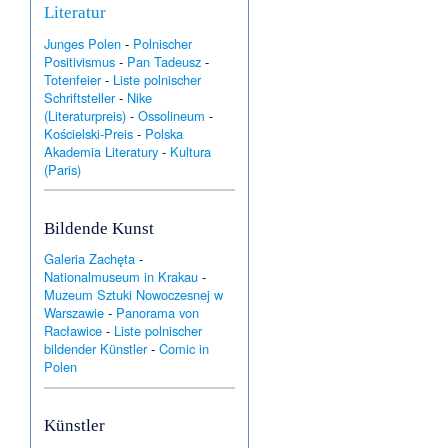
Literatur
Junges Polen
-
Polnischer
Positivismus
-
Pan Tadeusz
-
Totenfeier
-
Liste polnischer
Schriftsteller
-
Nike
(Literaturpreis)
-
Ossolineum
-
Kościelski-Preis
-
Polska
Akademia Literatury
-
Kultura
(Paris)
Bildende Kunst
Galeria Zachęta
-
Nationalmuseum in Krakau
-
Muzeum Sztuki Nowoczesnej w
Warszawie
-
Panorama von
Racławice
-
Liste polnischer
bildender Künstler
-
Comic in
Polen
Künstler