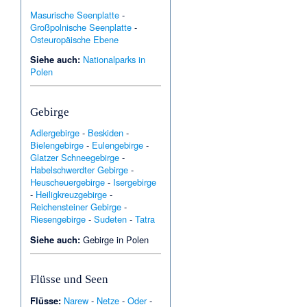
Masurische Seenplatte
-
Großpolnische Seenplatte
-
Osteuropäische Ebene
Siehe auch:
Nationalparks in
Polen
Gebirge
Adlergebirge
-
Beskiden
-
Bielengebirge
-
Eulengebirge
-
Glatzer Schneegebirge
-
Habelschwerdter Gebirge
-
Heuscheuergebirge
-
Isergebirge
-
Heiligkreuzgebirge
-
Reichensteiner Gebirge
-
Riesengebirge
-
Sudeten
-
Tatra
Siehe auch:
Gebirge in Polen
Flüsse und Seen
Flüsse:
Narew
-
Netze
-
Oder
-