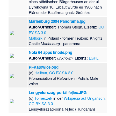
eines städtischen Bürgerhauses an der ul.
Dyrekcyjna 10. Erbaut wurde es 1906 nach
Plänen der Baufirma Ignatz Grünfeld.
Marienburg 2004 Panorama.jpg
Autor/Urheber:
Thomas Stegh,
Lizenz:
CC
BY-SA 3.0
Malbork
in Poland - former Teutonic Knights
Castle
Marienburg
- panorama
Noia 64 apps knode.png
Autor/Urheber:
unknown
,
Lizenz:
LGPL
Pl-Katowice.ogg
(c)
Halibutt
,
CC BY-SA 3.0
Pronunciation of
Katowice
in Polish. Male
voice.
Lengyelország-portál fejléc.JPG
(c)
Tomeczek
in der
Wikipedia auf Ungarisch
,
CC BY-SA 3.0
Lengyelország-portál fejléc (Hungarian)