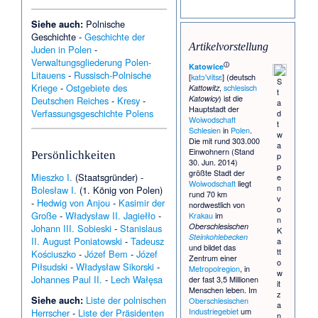
Siehe auch:
Polnische
Geschichte
-
Geschichte der
Artikelvorstellung
Juden in Polen
-
Verwaltungsgliederung Polen-
ⓘ
Katowice
Litauens
-
Russisch-Polnische
[
katɔ'vʲitsɛ
] (deutsch
S
Kriege
-
Ostgebiete des
,
schlesisch
Kattowitz
t
) ist die
Katowicy
Deutschen Reiches
-
Kresy
-
a
Hauptstadt der
Verfassungsgeschichte Polens
d
Woiwodschaft
t
Schlesien
in
Polen
.
w
Die mit rund 303.000
a
Einwohnern (Stand
Persönlichkeiten
p
30. Jun. 2014)
p
größte Stadt der
Mieszko I.
(Staatsgründer) -
e
Woiwodschaft
liegt
n
Bolesław I.
(1. König von Polen)
rund 70 km
v
-
Hedwig von Anjou
-
Kasimir der
nordwestlich von
o
Große
-
Władysław II. Jagiełło
-
Krakau
im
n
Oberschlesischen
Johann III. Sobieski
-
Stanislaus
K
Steinkohlebecken
II. August Poniatowski
-
Tadeusz
a
und bildet das
tt
Kościuszko
-
Józef Bem
-
Józef
Zentrum einer
o
Piłsudski
-
Władysław Sikorski
-
Metropolregion
, in
w
Johannes Paul II.
-
Lech Wałęsa
der fast 3,5 Millionen
it
Menschen leben. Im
z
Siehe auch:
Liste der polnischen
Oberschlesischen
a
Industriegebiet
um
Herrscher
-
Liste der Präsidenten
n