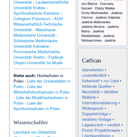
in Polen 2011
Universität
-
Landwirtschaftliche
von Blacha
·
Dziurawy
24.–25.
Universität Krakau
-
Kamień
·
Ełdyty Wielkie
·
September:
10
Groty Mechowskie
·
Jaskinia
Sporthochschule Katowice
-
Jahre der
Ciemna
·
Jaskinia Głęboka
·
Collegium Polonicum
-
AGH
polnischsprachige
Jaskinia Malinowska
·
n Wikipedia
Wissenschaftlich-Technische
Jaskinia Mroźna
·
Jaskinia
12. Januar:
Universität
-
Warschauer
Mylna
·
Jaskinia
Wikinews:
Medizinische Universität
-
Niedźwiedzia
·
Jaskinia
Abschlussbericht
Nietoperzowa
·
Jaskinia
Schlesische Medizinische
zum
Obłazkowa
·
Jaskinia
Universität Katowice
-
Flugzeugabsturz
Odkrywców
·
Jaskinia
der Maschine des
Pommersche Medizinische
Radochowska
·
Jaskinia
polnischen
Universität Stettin
-
Fryderyk-
Raptawicka
·
Jaskinia Wielka
CatScan
Präsidenten
Chopin-Universität für Musik
Śnieżna
·
Jaskinia
Wierzchowska Górna
·
2010
überarbeiten
•
Jaskinia Łokietka
·
Mariusz
21. November:
unverständlich
•
Siehe auch:
Hochschulen in
Podkościelny
·
Raj (Höhle)
·
Selbstverwaltung
lückenhaft
•
nur Liste
•
Polen
-
Liste der Universitäten in
Smocza Jama (Tatra)
·
swahlen in Polen
fehlende Quellen
•
Trąby (Płoskinia)
•
Polen
-
Liste der
17.01.
2010
Bayerische Kapelle
Neutralität
•
defekter
Wirtschaftshochschulen in Polen
2.–23. Oktober:
(Reinschdorf)
·
Ernst
Weblink
•
-
Liste der Musikhochschulen in
Internationaler
Gottlieb von Taubadel
·
Chopin-
Internationalisierung
•
Polen
-
Liste der
Klaudia Fabová
·
Panzerzug
Wettbewerb
und
Widerspruch
•
Sporthochschulen in Polen
Śmiały-szeroki
·
Podbórz
Chopin-Jahr
Doppeleinträge
•
(Braniewo)
•
Chłopki
·
16.01.
2010
Jolanta Bartczak
·
Panzerzug
veraltete Vorlage
•
20. Juni und 4.
Wissenschaftler
Ochotnik
·
Polnische
Lagewunsch
•
veraltet
•
Juli:
Badminton-
Präsidentschafts
Portal-/Projekthinweis
•
Leonhard von Dobschütz
Mannschaftsmeisterschaft
wahl in Polen
Löschkandidaten
•
2024
•
Brzeszczyny
·
15.01.