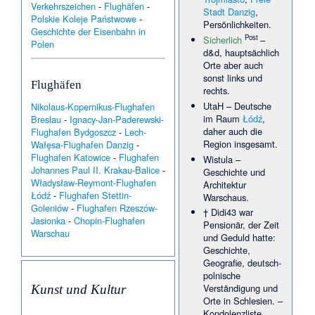
Verkehrszeichen
-
Flughäfen
-
Leipe
·
Christian Friedrich
Stadt Danzig
,
Paritius
·
Drwęca (Lidzbark
Polskie Koleje Państwowe
-
Persönlichkeiten.
Warmiński)
·
Ernst Bauer
Geschichte der Eisenbahn in
(Mediziner)
·
Isaac Celnikier
·
Post
Sicherlich
–
Polen
Marcin Romanowski
d&d, hauptsächlich
Orte aber auch
→
weitere Zugänge
sonst links und
Flughäfen
rechts.
UtaH
– Deutsche
Nikolaus-Kopernikus-Flughafen
im Raum
Łódź
,
Breslau
-
Ignacy-Jan-Paderewski-
daher auch die
Flughafen Bydgoszcz
-
Lech-
Region insgesamt.
Wałęsa-Flughafen Danzig
-
Flughafen Katowice
-
Flughafen
Wistula
–
Johannes Paul II. Krakau-Balice
-
Geschichte und
Władysław-Reymont-Flughafen
Architektur
Łódź
-
Flughafen Stettin-
Warschaus.
Goleniów
-
Flughafen Rzeszów-
†
Didi43
war
Jasionka
-
Chopin-Flughafen
Pensionär, der Zeit
Warschau
und Geduld hatte:
Geschichte,
Geografie, deutsch-
polnische
Verständigung und
Kunst und Kultur
Orte in Schlesien. –
Kondolenzliste
.