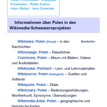
Kozakiewicz
-
Robert Kubica
-
Adam Małysz
-
Irena Szewińska
Informationen über Polen in den
Wikimedia-Schwesternprojekten
Wikinews: Polen
– in den
Bearbeiten
(Portal)
Nachrichten
Wikivoyage: Polen
– Reiseführer
Commons
: Polen
– Album mit Bildern, Videos
und Audiodateien
Wikibooks: Polnisch
– Lern- und Lehrmaterialien
Wikisource: Polen
– Quellen und
(Kategorie)
Volltexte
Wikiquote: Polen
– Zitate
Wiktionary: Polen
– Bedeutungserklärungen,
Wortherkunft, Synonyme, Übersetzungen
Wikimedia-Atlas: Polen
– geographische und
historische Karten