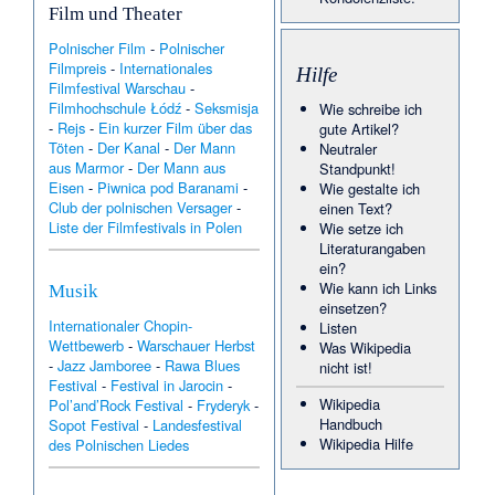
Film und Theater
Polnischer Film
-
Polnischer
Filmpreis
-
Internationales
Hilfe
Filmfestival Warschau
-
Filmhochschule Łódź
-
Seksmisja
Wie schreibe ich
-
Rejs
-
Ein kurzer Film über das
gute Artikel?
Töten
-
Der Kanal
-
Der Mann
Neutraler
aus Marmor
-
Der Mann aus
Standpunkt!
Eisen
-
Piwnica pod Baranami
-
Wie gestalte ich
Club der polnischen Versager
-
einen Text?
Liste der Filmfestivals in Polen
Wie setze ich
Literaturangaben
ein?
Wie kann ich Links
Musik
einsetzen?
Internationaler Chopin-
Listen
Wettbewerb
-
Warschauer Herbst
Was Wikipedia
-
Jazz Jamboree
-
Rawa Blues
nicht ist!
Festival
-
Festival in Jarocin
-
Wikipedia
Pol’and’Rock Festival
-
Fryderyk
-
Handbuch
Sopot Festival
-
Landesfestival
Wikipedia Hilfe
des Polnischen Liedes