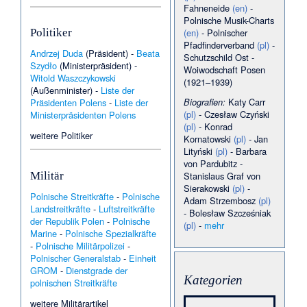
Ziethenschloss
·
Gustav
Fahneneide
(en)
-
Roeßler
·
Heinrich Ernst Carl
Polnische Musik-Charts
von Tschammer und Quaritz
Politiker
(en)
-
Polnischer
·
Jacek Karnowski
(Journalist)
·
Jakub Szyszko
·
Pfadfinderverband
(pl)
-
Andrzej Duda
(Präsident) -
Beata
Kaltes Krematorium
·
Michal
Schutzschild Ost
-
Dymek
·
Michał Karnowski
·
Szydło
(Ministerpräsident) -
Woiwodschaft Posen
Palais Schaffgotsch in
Witold Waszczykowski
(1921–1939)
Jannowitz
·
Paulinenhof
(Außenminister) -
Liste der
(Jelenia Góra)
·
Prętki
Biografien:
Katy Carr
Präsidenten Polens
-
Liste der
(Braniewo)
·
Schloss
(pl)
-
Czesław Czyński
Ministerpräsidenten Polens
Eichberg (Niederschlesien)
·
Simona Szarková
·
Stanisław
(pl)
-
Konrad
weitere Politiker
Mieszkowski
·
Telewizja
Kornatowski
(pl)
-
Jan
Republika
·
Tomasz
Lityński
(pl)
-
Barbara
Sakiewicz
·
Uważam Rze
·
von Pardubitz
-
Wikielec (Braniewo)
•
04.01.
Militär
Stanislaus Graf von
Kossakówka
·
Kwiecewo
·
Anna Guzowska
·
Anna
Sierakowski
(pl)
-
Polnische Streitkräfte
-
Polnische
Rostkowska
·
Działy
Adam Strzembosz
(pl)
(Braniewo)
·
Ewa
Landstreitkräfte
-
Luftstreitkräfte
-
Bolesław Szcześniak
Juszkiewicz
·
Garbina
der Republik Polen
-
Polnische
(pl)
-
mehr
(Braniewo)
·
George Oswald
Marine
-
Polnische Spezialkräfte
von Czettritz und Neuhaus
·
-
Polnische Militärpolizei
-
Hans Hausladen
·
Jacek
Polnischer Generalstab
-
Einheit
Bartosiak
·
Marta Chrust-
Rożej
·
Piotr Zychowicz
·
GROM
-
Dienstgrade der
Kategorien
Siegfried Rudolph von
polnischen Streitkräfte
Wagner und Wagenhoff
•
Biała Góra (Braniewo)
03.01.
weitere Militärartikel