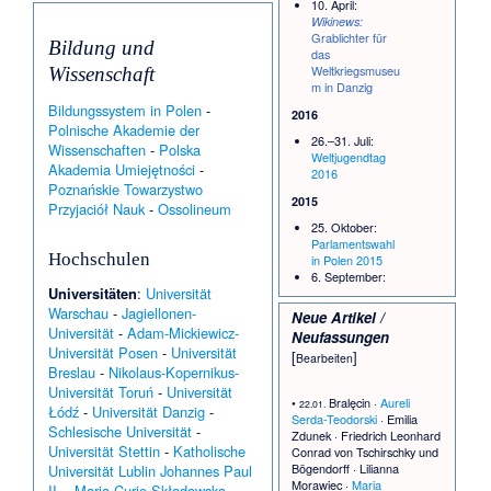
10. April:
Wikinews:
Grablichter für
Bildung und
das
Weltkriegsmuseu
Wissenschaft
m in Danzig
Bildungssystem in Polen
-
2016
Polnische Akademie der
26.–31. Juli:
Wissenschaften
-
Polska
Weltjugendtag
Akademia Umiejętności
-
2016
Poznańskie Towarzystwo
2015
Przyjaciół Nauk
-
Ossolineum
25. Oktober:
Parlamentswahl
Hochschulen
in Polen 2015
6. September:
Universitäten
:
Universität
Referendum in
Polen 2015
Warschau
-
Jagiellonen-
Neue Artikel /
10. und 24. Mai:
Universität
-
Adam-Mickiewicz-
Neufassungen
Präsidentschafts
Universität Posen
-
Universität
[
]
wahl in Polen
Bearbeiten
Breslau
-
Nikolaus-Kopernikus-
2015
Universität Toruń
-
Universität
•
Bralęcin
·
Aureli
2014
22.01.
Łódź
-
Universität Danzig
-
Serda-Teodorski
·
Emilia
16. und 30.
Schlesische Universität
-
Zdunek
·
Friedrich Leonhard
November:
Universität Stettin
-
Katholische
Conrad von Tschirschky und
Selbstverwaltung
Bögendorff
·
Lilianna
Universität Lublin Johannes Paul
swahlen in Polen
Morawiec
·
Maria
II.
-
Maria-Curie-Skłodowska-