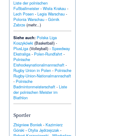
Liste der polnischen
Fußballmeister
-
Wisła Krakau
-
Lech Posen
-
Legia Warschau
-
Polonia Warschau
-
Górnik
Zabrze
(
mehr...
)
Siehe auch:
Polska Liga
Koszykówki
(Basketball) -
PlusLiga
(Volleyball) -
Speedway
Ekstraliga
-
Polen-Rundfahrt
-
Polnische
Eishockeynationalmannschaft
-
Rugby Union in Polen
-
Polnische
Rugby-Union-Nationalmannschaft
-
Polnische
Badmintonmeisterschaft
-
Liste
der polnischen Meister im
Biathlon
Sportler
Zbigniew Boniek
-
Kazimierz
Górski
-
Otylia Jędrzejczak
-
Robert Korzeniowski
-
Władysław