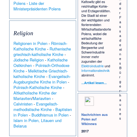
Kattowitz gibt es
Polens
-
Liste der
d
reichhaltige Kohle-
e
Ministerpräsidenten Polens
und Erzlagerstätten.
r
Die Stadt ist einer
F
der wichtigsten und
a
florierendsten
s
Wirtschaftsstandorte
s
Religion
Polens, wobei die
a
wirtschaftliche
d
Religionen in Polen
-
Römisch-
Bedeutung der
e
Bergwerke und
Katholische Kirche
-
Ruthenische
ei
Schwerindustrie
n
griechisch-katholische Kirche
-
immer mehr
e
Jüdische Religion
-
Katholische
zugunsten der
s
Ostkirchen
-
Polnisch-Orthodoxe
Elektroindustrie
und
B
Kirche
-
Melkitische Griechisch-
Informationstechnik
ü
abnimmt.
katholische Kirche
-
Evangelisch-
r
g
Augsburgische Kirche in Polen
-
...Artikel lesen...
e
Polnisch-Katholische Kirche
-
r­
Altkatholische Kirche der
h
Mariaviten
/
Mariaviten
-
a
Calvinisten
-
Evangelisch-
u
s
methodistische Kirche
-
Baptisten
e
in Polen
-
Buddhismus in Polen
-
Nachrichten aus
s
Polen auf
Islam in Polen, Litauen und
Wikinews
Belarus
2017