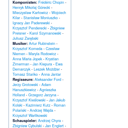
Komponisten:
Frédéric Chopin
-
Henryk Mikołaj Górecki
-
Mieczysław Karłowicz
-
Wojciech
Kilar
-
Stanisław Moniuszko
-
Ignacy Jan Paderewski
-
Krzysztof Penderecki
-
Zbigniew
Preisner
-
Karol Szymanowski
-
Juliusz Zarębski
Musiker:
Artur Rubinstein
-
Krzysztof Komeda
-
Czesław
Niemen
-
Maryla Rodowicz
-
Anna Maria Jopek
-
Krystian
Zimerman
-
Jan Kiepura
-
Ewa
Demarczyk
-
Leszek Możdżer
-
Tomasz Stańko
-
Anna Jantar
Regisseure:
Aleksander Ford
-
Jerzy Grotowski
-
Adam
Hanuszkiewicz
-
Agnieszka
Holland
-
Grzegorz Jarzyna
-
Krzysztof Kieślowski
-
Jan Jakub
Kolski
-
Kazimierz Kutz
-
Roman
Polański
-
Andrzej Wajda
-
Krzysztof Warlikowski
Schauspieler:
Andrzej Chyra
-
Zbigniew Cybulski
-
Jan Englert
-