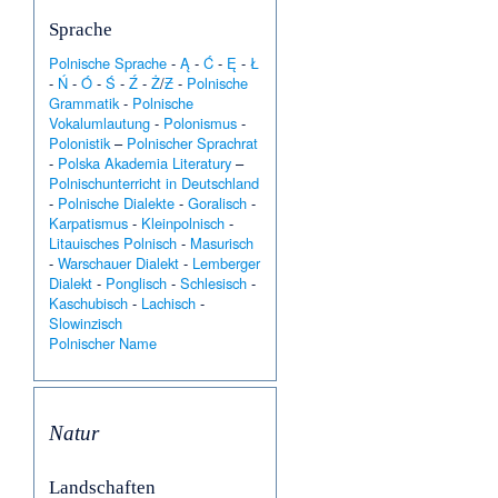
Sprache
Polnische Sprache
-
Ą
-
Ć
-
Ę
-
Ł
-
Ń
-
Ó
-
Ś
-
Ź
-
Ż
/
Ƶ
-
Polnische
Grammatik
-
Polnische
Vokalumlautung
-
Polonismus
-
Polonistik
–
Polnischer Sprachrat
-
Polska Akademia Literatury
–
Polnischunterricht in Deutschland
-
Polnische Dialekte
-
Goralisch
-
Karpatismus
-
Kleinpolnisch
-
Litauisches Polnisch
-
Masurisch
-
Warschauer Dialekt
-
Lemberger
Dialekt
-
Ponglisch
-
Schlesisch
-
Kaschubisch
-
Lachisch
-
Slowinzisch
Polnischer Name
Natur
Landschaften