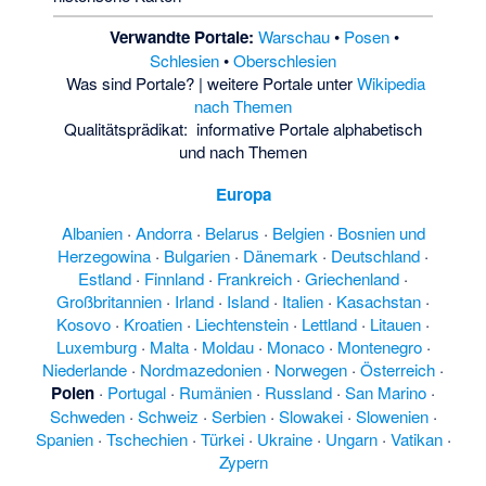
Verwandte Portale:
Warschau
•
Posen
•
Schlesien
•
Oberschlesien
Was sind Portale?
| weitere Portale unter
Wikipedia
nach Themen
Qualitätsprädikat:
informative Portale
alphabetisch
und
nach Themen
Europa
Albanien
·
Andorra
·
Belarus
·
Belgien
·
Bosnien und
Herzegowina
·
Bulgarien
·
Dänemark
·
Deutschland
·
Estland
·
Finnland
·
Frankreich
·
Griechenland
·
Großbritannien
·
Irland
·
Island
·
Italien
·
Kasachstan
·
Kosovo
·
Kroatien
·
Liechtenstein
·
Lettland
·
Litauen
·
Luxemburg
·
Malta
·
Moldau
·
Monaco
·
Montenegro
·
Niederlande
·
Nordmazedonien
·
Norwegen
·
Österreich
·
Polen
·
Portugal
·
Rumänien
·
Russland
·
San Marino
·
Schweden
·
Schweiz
·
Serbien
·
Slowakei
·
Slowenien
·
Spanien
·
Tschechien
·
Türkei
·
Ukraine
·
Ungarn
·
Vatikan
·
Zypern