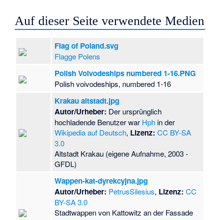
Auf dieser Seite verwendete Medien
Flag of Poland.svg
Flagge Polens
Polish Voivodeships numbered 1-16.PNG
Polish voivodeships, numbered 1-16
Krakau altstadt.jpg
Autor/Urheber:
Der ursprünglich
hochladende Benutzer war
Hph
in der
Wikipedia auf Deutsch
,
Lizenz:
CC BY-SA
3.0
Altstadt Krakau (eigene Aufnahme, 2003 -
GFDL)
Wappen-kat-dyrekcyjna.jpg
Autor/Urheber:
PetrusSilesius
,
Lizenz:
CC
BY-SA 3.0
Stadtwappen von Kattowitz an der Fassade