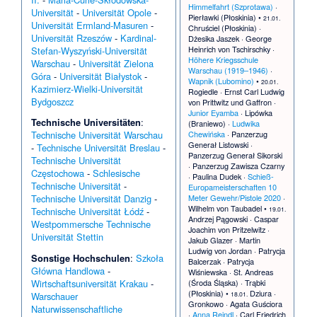
2014
Himmelfahrt (Szprotawa)
·
Universität
-
Universität Opole
-
22. Oktober:
Pierławki (Płoskinia)
•
21.01.
Enthüllung des
Universität Ermland-Masuren
-
Chruściel (Płoskinia)
·
weltweit ersten
Universität Rzeszów
-
Kardinal-
Dżesika Jaszek
·
George
Wikipedia-
Heinrich von Tschirschky
·
Stefan-Wyszyński-Universität
Denkmals
in
Höhere Kriegsschule
Warschau
-
Universität Zielona
Słubice
Warschau (1919–1946)
·
Góra
-
Universität Białystok
-
25. Mai:
Wapnik (Lubomino)
•
20.01.
Europawahl in
Kazimierz-Wielki-Universität
Rogiedle
·
Ernst Carl Ludwig
Polen 2014
Bydgoszcz
von Prittwitz und Gaffron
·
Junior Eyamba
·
Lipówka
2013
Technische Universitäten
:
(Braniewo)
·
Ludwika
11.–22.
Chewińska
·
Panzerzug
Technische Universität Warschau
November:
UN-
Generał Listowski
·
-
Technische Universität Breslau
-
Klimakonferenz in
Panzerzug Generał Sikorski
Technische Universität
Warschau 2013
·
Panzerzug Zawisza Czarny
Częstochowa
-
Schlesische
·
Paulina Dudek
·
Schieß-
2012
Technische Universität
-
Europameisterschaften 10
Meter Gewehr/Pistole 2020
·
Technische Universität Danzig
-
8. Juni – 1. Juli:
Wilhelm von Taubadel
•
Fußball-
19.01.
Technische Universität Łódź
-
Andrzej Pągowski
·
Caspar
Europameistersc
Westpommersche Technische
Joachim von Pritzelwitz
·
haft 2012
Universität Stettin
Jakub Glazer
·
Martin
3. März:
Ludwig von Jordan
·
Patrycja
Eisenbahnunfall
Sonstige Hochschulen
:
Szkoła
Balcerzak
·
Patrycja
bei Szczekociny
Główna Handlowa
-
Wiśniewska
·
St. Andreas
2011
(Środa Śląska)
·
Trąbki
Wirtschaftsuniversität Krakau
-
(Płoskinia)
•
Dziura
·
18.01.
Warschauer
9. Oktober:
Gronkowo
·
Agata Guściora
Parlamentswahl
Naturwissenschaftliche
·
Anna Reindl
·
Carl Friedrich