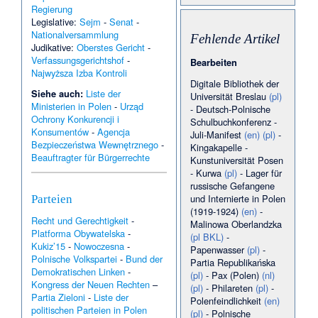
Regierung
Jekaterina Jurjewna
Legislative:
Sejm
-
Senat
-
Genijewa
·
Natalia Chudzik
•
Potulicki
·
Angèle Hug
·
Nationalversammlung
09.01.
Fehlende Artikel
Brzeziniak (Braniewo)
·
Jerzy
Judikative:
Oberstes Gericht
-
Jankowski
·
Lien Kuijper
·
Verfassungsgerichtshof
-
Bearbeiten
Lipka (Dolice)
·
Panzerzug
Najwyższa Izba Kontroli
Mściciel
·
Panzerzug
Digitale Bibliothek der
Zagonczyk
·
Rydzówka
Siehe auch:
Liste der
Universität Breslau
(pl)
(Braniewo)
•
Szyleny
·
08.01.
Ministerien in Polen
-
Urząd
Orlęta-Gedenkabzeichen
·
-
Deutsch-Polnische
Danuta Bułkowska
·
Ochrony Konkurencji i
Schulbuchkonferenz
-
Płoszkowo (Dolice)
•
07.01.
Konsumentów
-
Agencja
Juli-Manifest
(en)
(pl)
-
Pjotr Wassiljewitsch Nikolski
·
Bezpieczeństwa Wewnętrznego
-
Kingakapelle
-
Szalmia
·
Adolf Sylvius von
Beauftragter für Bürgerrechte
Kunstuniversität Posen
Ohlen und Adlerscron
·
Brzezina (Dolice)
·
Ernst
-
Kurwa
(pl)
-
Lager für
Moering
·
Gustawa Jarecka
·
russische Gefangene
Henry Rosovsky
·
Józefowo
und Internierte in Polen
Parteien
(Braniewo)
·
Kimberley
(1919-1924)
(en)
-
Woods
·
Palais Aichinger
·
Recht und Gerechtigkeit
-
Malinowa Oberlandzka
Synagoge (Janów Sokólski)
•
Platforma Obywatelska
-
Eugeniusz Kozlowski
·
(pl BKL)
-
06.01.
Johann Tscherning
·
KZ
Kukiz’15
-
Nowoczesna
-
Papenwasser
(pl)
-
Günthergrube
·
Karl Heinrich
Polnische Volkspartei
-
Bund der
Partia Republikańska
von Eckartsberg
·
Podgórze
Demokratischen Linken
-
(pl)
-
Pax (Polen)
(nl)
(Braniewo)
·
Sylvius Adolph
Kongress der Neuen Rechten
–
(pl)
-
Philareten
(pl)
-
von Kittlitz und Ottendorf
•
Partia Zieloni
-
Liste der
Polenfeindlichkeit
(en)
05.01.
Unabhängigkeitsmarsch
·
politischen Parteien in Polen
(pl)
-
Polnische