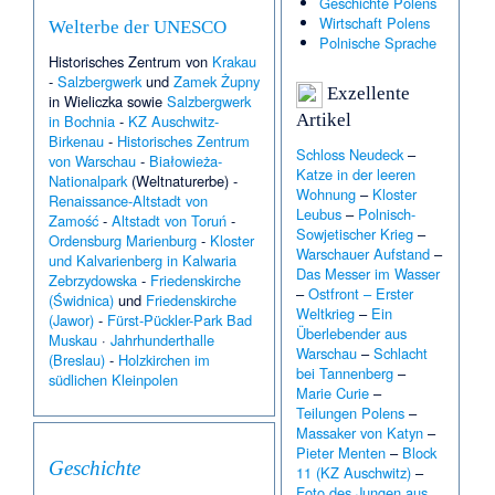
Geschichte Polens
Wirtschaft Polens
Welterbe der UNESCO
Polnische Sprache
Historisches Zentrum von
Krakau
-
Salzbergwerk
und
Zamek Żupny
Exzellente
in Wieliczka sowie
Salzbergwerk
Artikel
in Bochnia
-
KZ Auschwitz-
Birkenau
-
Historisches Zentrum
Schloss Neudeck
–
von Warschau
-
Białowieża-
Katze in der leeren
Nationalpark
(Weltnaturerbe) -
Wohnung
–
Kloster
Renaissance-Altstadt von
Leubus
–
Polnisch-
Zamość
-
Altstadt von Toruń
-
Sowjetischer Krieg
–
Ordensburg Marienburg
-
Kloster
Warschauer Aufstand
–
und Kalvarienberg in Kalwaria
Das Messer im Wasser
Zebrzydowska
-
Friedenskirche
–
Ostfront – Erster
(Świdnica)
und
Friedenskirche
Weltkrieg
–
Ein
(Jawor)
-
Fürst-Pückler-Park Bad
Überlebender aus
Muskau
·
Jahrhunderthalle
Warschau
–
Schlacht
(Breslau)
-
Holzkirchen im
bei Tannenberg
–
südlichen Kleinpolen
Marie Curie
–
Teilungen Polens
–
Massaker von Katyn
–
Pieter Menten
–
Block
Geschichte
11 (KZ Auschwitz)
–
Foto des Jungen aus