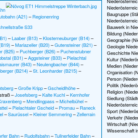
Niederösterrei
Niederösterreic
ahn
Baugruppe (Stä
utobahn (A21)
–
Regionenring
Niederösterreic
Bauwerk in Nie
hnellstraße S33
Bildung (Nieder
(B1)
–
Laaber (B13)
–
Klosterneuburger (B14)
–
Geographie (Ni
 (B19)
–
Mariazeller (B20)
–
Gutensteiner (B21)
–
Geologie Niede
er (B25)
–
Puchberger (B26)
–
Puchenstubner
Geschichte Nie
bstal (B31)
–
Aggsteiner (B33)
–
Pielachtal
Kultur (Niederö
aismaurer (B43)
–
Neulengbacher (B44)
–
Medien (Nieder
berger (B214)
–
St. Leonharder (B215)
–
Organisation (N
Person (Niederö
Politik (Niederö
htsberg
–
Große Kripp
–
Gscheidlhöhe
–
Religion (Niede
straß
–
Josefsberg
–
Kalte Kuchl
–
Kernhofer
Siedlung (Städt
Kraxenberg
–
Mendlingpass
–
Michelbühel
–
Niederösterreic
ttel
–
Pielachtaler Gscheid
–
Promau
–
Raneck
Sport (Niederös
el
–
Saurüssel
–
Kleiner Semmering
–
Zellerrain
Verkehr (Nieder
Wirtschaft (Nie
Wissenschaft in
rfer Bahn
–
Rudolfsbahn
–
Tullnerfelder Bahn
–