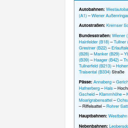
Autobahnen:
Westautob
(A1)
–
Wiener Außenringa
Autostraßen:
Kremser Sc
Bundesstraßen:
Wiener 
Hainfelder (B18)
–
Tullner
Grestner (B22)
–
Erlauftal
(B28)
–
Manker (B29)
–
Yb
(B39)
–
Haager (B42)
–
Tr
Tullnerfeld (B213)
–
Hohen
Traisental (B334)
Straße
Pässe:
Annaberg
–
Geric
Hafnerberg
–
Hals
–
Hoch
Gscheid
–
Klammhöhe
–
Moarigrabensattel
–
Ochsa
–
Riffelsattel
–
Rohrer Satt
Hauptbahnen:
Westbahn
Nebenbahnen:
Leobersdo