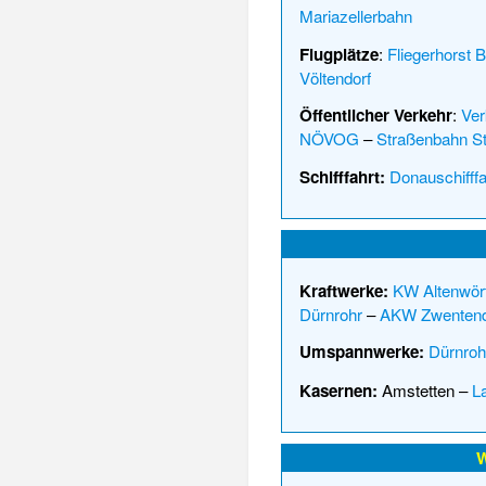
Mariazellerbahn
Flugplätze
:
Fliegerhorst
Völtendorf
Öffentlicher Verkehr
:
Ver
NÖVOG
–
Straßenbahn St
Schifffahrt:
Donauschifffa
Kraftwerke:
KW Altenwör
Dürnrohr
–
AKW Zwentend
Umspannwerke:
Dürnroh
Kasernen:
Amstetten
–
L
W