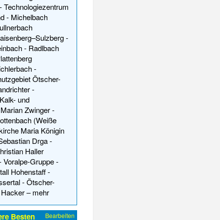
-
Technologiezentrum
nd
-
Michelbach
ullnerbach
raisenberg–Sulzberg
-
einbach
-
Radlbach
lattenberg
ichlerbach
-
utzgebiet Ötscher-
andrichter
-
Kalk- und
-
Marian Zwinger
-
ottenbach (Weiße
kirche Maria Königin
Sebastian Drga
-
hristian Haller
-
Voralpe-Gruppe
-
tall Hohenstaff
-
sertal
-
Ötscher-
n Hacker
–
mehr
ere Besten
Bearbeiten