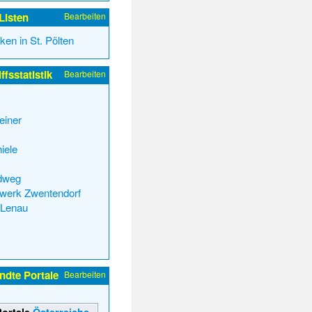
Listen
Bearbeiten
ken in St. Pölten
ffsstatistik
Bearbeiten
einer
iele
dweg
twerk Zwentendorf
 Lenau
ndte Portale
Bearbeiten