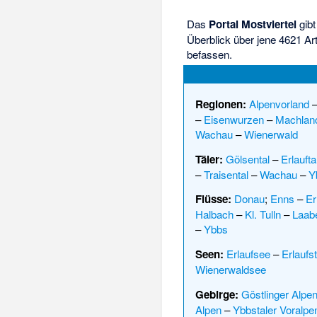
Das
Portal Mostviertel
gib
Überblick über jene 4621 Ar
befassen.
Regionen:
Alpenvorland
–
Eisenwurzen
–
Machlan
Wachau
–
Wienerwald
Täler:
Gölsental
–
Erlaufta
–
Traisental
–
Wachau
–
Y
Flüsse:
Donau
;
Enns
–
Er
Halbach
–
Kl. Tulln
–
Laab
–
Ybbs
Seen:
Erlaufsee
–
Erlaufs
Wienerwaldsee
Gebirge:
Göstlinger Alpe
Alpen
–
Ybbstaler Voralpe