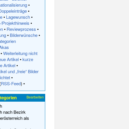
nationalisierung
•
Doppeleinträge
•
ge
•
Lagewunsch
•
-/Projekthinweis
•
en
•
Reviewprozess
•
rung
•
Bilderwünsche
•
ategorien
Akas
•
Weiterleitung nicht
eue Artikel
•
kurze
e Artikel
•
ikel und „freie“ Bilder
ichtet
•
(
RSS-Feed
) •
tegorien
Bearbeiten
h
ch nach Bezirk
erösterreich als