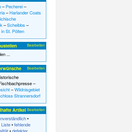
n
–
Pecherei
–
ria
–
Harlander Coats
ichische
ek
–
Scheibbs
–
in St. Pölten
ustellen
Bearbeiten
en ...
erwünsche
Bearbeiten
istorische
Fischbachpresse
–
esicht
–
Wildnisgebiet
chloss Strannersdorf
hafte Artikel
Bearbeiten
nverständlich
•
 Liste
•
fehlende
lität
•
defekter