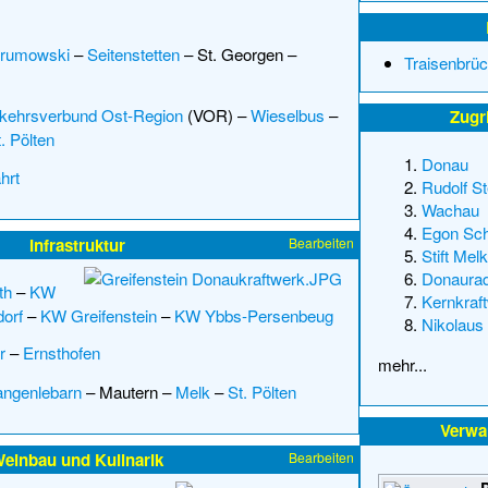
 Brumowski
–
Seitenstetten
–
St. Georgen
–
Traisenbrüc
kehrsverbund Ost-Region
(VOR) –
Wieselbus
–
Zugri
. Pölten
Donau
hrt
Rudolf St
Wachau
Egon Sch
Infrastruktur
Bearbeiten
Stift Melk
Donaura
th
–
KW
Kernkraf
orf
–
KW Greifenstein
–
KW Ybbs-Persenbeug
Nikolaus
r
–
Ernsthofen
mehr...
angenlebarn
–
Mautern
–
Melk
–
St. Pölten
Verwa
einbau und Kulinarik
Bearbeiten