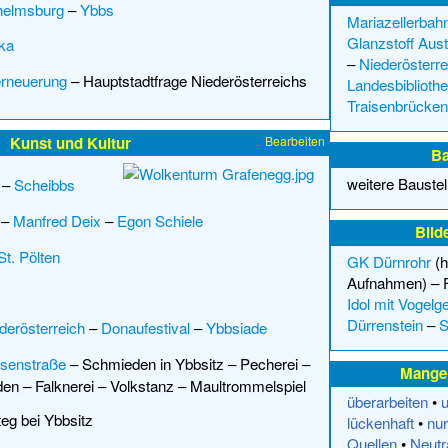
helmsburg
–
Ybbs
Mariazellerbah
Glanzstoff Aust
ka
–
Niederösterre
erneuerung
–
Hauptstadtfrage Niederösterreichs
Landesbiblioth
Traisenbrücken 
Kunst und Kultur
Bearbeiten
Ba
weitere Baustell
–
Scheibbs
–
Manfred Deix
–
Egon Schiele
Bild
St. Pölten
GK Dürnrohr
(h
Aufnahmen) –
Idol mit Vogelg
Dürrenstein
–
S
derösterreich
–
Donaufestival
–
Ybbsiade
isenstraße
–
Schmieden in Ybbsitz
–
Pecherei
–
Mangel
den
–
Falknerei
–
Volkstanz
–
Maultrommelspiel
überarbeiten
•
u
eg bei Ybbsitz
lückenhaft
•
nur
Quellen
•
Neutra