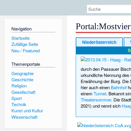
Portal:Mostvier
Navigation
Startseite
Niederösterreich
Zufällige Seite
S
Neu / Featured
Themenportale
durch den Passauer Bischof
Geographie
urkundliche Nennung des O
Geschichte
Erwähnung der Burg. Die St
Religion
hier auch einen
Bahnhof
ha
Gesellschaft
einem
Tunnel
. Bekannt si
Sport
Theatersommer
. Die Stad
Technik
2021) und nennt sich
Haa
Kunst und Kultur
Wissenschaft