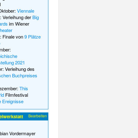
1
 Oktober:
Viennale
: Verleihung der
Big
ards
im Wiener
heater
: Finale von
9 Plätze
e
mber:
ichische
tellung 2021
: Verleihung des
ischen Buchpreises
Dezember:
This
ld
Filmfestival
e Ereignisse
elwerkstatt
Bearbeiten
bian Vordermayer