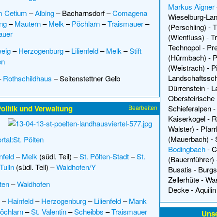
Markus Aigner
m Cetium
–
Albing
–
Bacharnsdorf
–
Comagena
Wieselburg-La
ng
–
Mautern
–
Melk
–
Pöchlarn
–
Traismauer
–
(Perschling)
-
T
auer
(Wienfluss)
-
T
Technopol
-
Pr
eig
–
Herzogenburg
–
Lilienfeld
–
Melk
–
Stift
(Hürmbach)
-
P
en
(Weistrach)
-
P
Landschaftssch
–
Rothschildhaus
–
Seitenstettner Gelb
Dürrenstein
-
L
Obersteirische 
olitik und Verwaltung
Bearbeiten
Schieferalpen
Kaiserkogel
-
R
Walster)
-
Pfarr
(Mauerbach)
-
rtal:St. Pölten
Bodingbach
-
C
enfeld
–
Melk
(südl. Teil) –
St. Pölten-Stadt
–
St.
(Bauernführer)
Tulln
(südl. Teil) –
Waidhofen/Y
Busatis
-
Burgs
Zellerhüte
-
Was
ten
–
Waidhofen
Decke
-
Aquili
–
Hainfeld
–
Herzogenburg
–
Lilienfeld
–
Mank
öchlarn
–
St. Valentin
–
Scheibbs
–
Traismauer
Uns