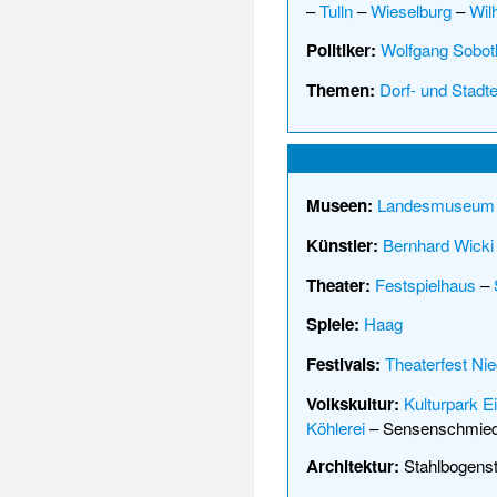
–
Tulln
–
Wieselburg
–
Wil
Politiker:
Wolfgang Sobot
Themen:
Dorf- und Stadt
Museen:
Landesmuseum
Künstler:
Bernhard Wicki
Theater:
Festspielhaus
–
Spiele:
Haag
Festivals:
Theaterfest Nie
Volkskultur:
Kulturpark E
Köhlerei
–
Sensenschmie
Architektur:
Stahlbogenst