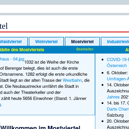
tel
Waldviertel
Weinviertel
Mostviertel
Industrievi
tädte des Mostviertels
A
Bearbeiten
COVID-19-P
1032 ist die Weihe der Kirche
Österreich
 Berengar belegt, dies ist auch die erste
6. Oktober
rtsnamens. 1282 erfolgt die erste urkundliche
Umfragen-A
adt liegt an der alten Trasse der
Westbahn
, die
14. Oktober
t. Die Neubaustrecke umfährt die Stadt in
Auszeichn
nd auch der
Theaterkeller
und der
Jahres
202
t zählt heute 5656 Einwohner (Stand: 1. Jänner
14. bis 17.
g
.
Darts Cham
Salzburg
20. Oktober
Willkommen im Mostviertel
Auszeichn