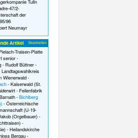
gerkompanie Tulln
dre-47/2-
erschaft der
95/96
bert Neumayr
nde Artikel
Bearbeiten
Pielach-Traisen-Platte
l senior
-
g
-
Rudolf Büttner
-
-
Landtagswahlkreis
em Wienerwald
-
ach
-
Kaiserwald (St.
derwirt
-
Feilenfabrik
Barnath
-
Bichlberg
n)
-
Österreichische
lmannschaft (U-19-
akob (Orgelbauer)
-
httraisen)
-
ie)
-
Heilandskirche
hloss Bergau
-