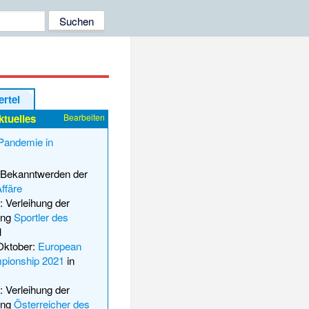
ertel
ktuelles
Bearbeiten
andemie in
: Bekanntwerden der
ffäre
: Verleihung der
ung
Sportler des
1
 Oktober:
European
pionship 2021
in
: Verleihung der
ung
Österreicher des