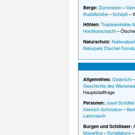
Berge:
Dürrenstein
–
Gem
Rudolfshöhe
–
Schöpfl
–
W
Höhlen:
Tropfsteinhöhle A
Hochkarschacht
–
Ötscher
Naturschutz:
Nationalpa
Naturpark Ötscher-Tormä
Allgemeines:
Ostarrichi
Geschichte des Wienerwa
Hauptstadtfrage
Personen:
Josef Schöffel
Heinrich Schmelzer
–
Ber
Lammasch
Burgen und Schlösser:
Mayerling
–
Schallaburg