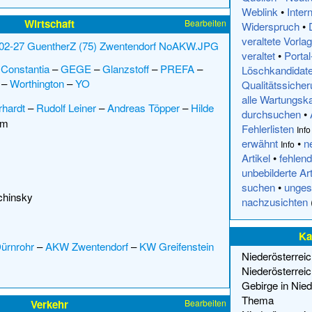
Weblink
•
Inter
Wirtschaft
Bearbeiten
Widerspruch
•
veraltete Vorla
veraltet
•
Portal
–
Constantia
–
GEGE
–
Glanzstoff
–
PREFA
–
Löschkandidat
–
Worthington
–
YO
Qualitätssiche
alle Wartungsk
rhardt
–
Rudolf Leiner
–
Andreas Töpper
–
Hilde
durchsuchen
•
im
Fehlerlisten
Info
erwähnt
•
n
Info
Artikel
•
fehlend
unbebilderte Art
suchen
•
unges
chinsky
nachzusichten
Ka
ürnrohr
–
AKW Zwentendorf
–
KW Greifenstein
Niederösterreic
Niederösterrei
Gebirge in Nied
Thema
Verkehr
Bearbeiten