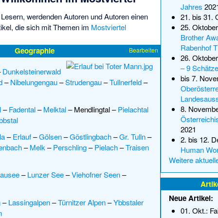
Jahres
202
t
Lesern
,
werdenden Autoren
und
Autoren
einen
21. bis 31.
tikel, die sich mit Themen im
Mostviertel
25. Oktober
Brother Aw
Rabenhof T
Geographie
Bearbeiten
26. Oktober
– 9 Schätz
–
Dunkelsteinerwald
bis 7. Nove
d
–
Nibelungengau
–
Strudengau
–
Tullnerfeld
–
Oberösterre
Landesauss
8. November
l
–
Fadental
–
Melktal
–
Mendlingtal
–
Pielachtal
Österreich
bbstal
2021
la
–
Erlauf
–
Gölsen
–
Göstlingbach
–
Gr. Tulln
–
2. bis 12. 
enbach
–
Melk
–
Perschling
–
Pielach
–
Traisen
Human Wor
Weitere aktuell
tausee
–
Lunzer See
–
Viehofner Seen
–
Artik
Neue Artikel:
n
–
Lassingalpen
–
Türnitzer Alpen
–
Ybbstaler
01. Okt.:
Fa
n