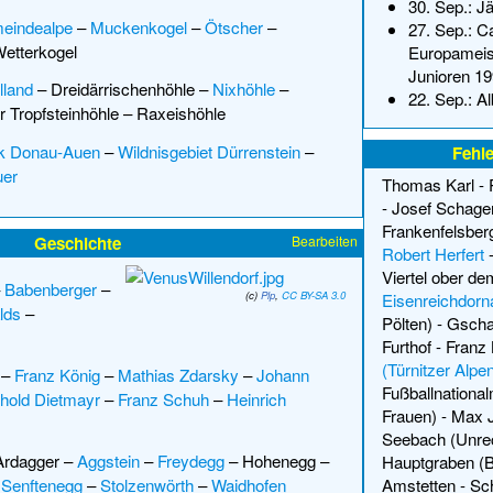
30. Sep.:
Jä
eindealpe
–
Muckenkogel
–
Ötscher
–
27. Sep.:
Ca
etterkogel
Europameist
Junioren 19
lland
–
Dreidärrischenhöhle
–
Nixhöhle
–
22. Sep.:
Al
 Tropfsteinhöhle
–
Raxeishöhle
rk Donau-Auen
–
Wildnisgebiet Dürrenstein
–
Fehle
uer
Thomas Karl
-
-
Josef Schager
Frankenfelsber
Geschichte
Bearbeiten
Robert Herfert
Viertel ober d
–
Babenberger
–
(c)
Plp
,
CC BY-SA 3.0
Eisenreichdorn
lds
–
Pölten)
-
Gschai
Furthof
-
Franz 
(Türnitzer Alpe
–
Franz König
–
Mathias Zdarsky
–
Johann
Fußballnationa
thold Dietmayr
–
Franz Schuh
–
Heinrich
Frauen)
-
Max J
Seebach (Unrec
Ardagger
–
Aggstein
–
Freydegg
–
Hohenegg
–
Hauptgraben (B
–
Senftenegg
–
Stolzenwörth
–
Waidhofen
Amstetten
-
Sc