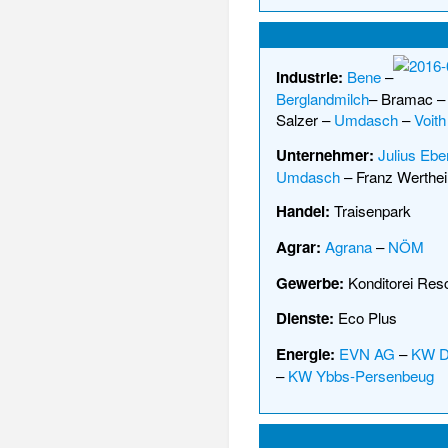
Industrie:
Bene
–
Berglandmilch
–
Bramac
Salzer
–
Umdasch
–
Voith
Unternehmer:
Julius Ebe
Umdasch
–
Franz Werthe
Handel:
Traisenpark
Agrar:
Agrana
–
NÖM
Gewerbe:
Konditorei Res
Dienste:
Eco Plus
Energie:
EVN AG
–
KW D
–
KW Ybbs-Persenbeug