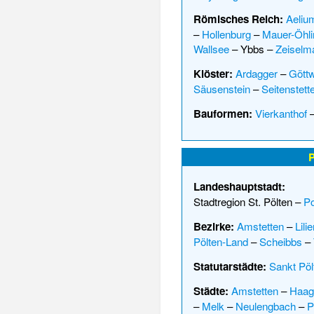
Römisches Reich:
Aeliu
–
Hollenburg
–
Mauer-Öhli
Wallsee
–
Ybbs
–
Zeiselm
Klöster:
Ardagger
–
Göttw
Säusenstein
–
Seitenstett
Bauformen:
Vierkanthof
P
Landeshauptstadt:
Stadtregion St. Pölten
–
Po
Bezirke:
Amstetten
–
Lili
Pölten-Land
–
Scheibbs
–
Statutarstädte:
Sankt Pöl
Städte:
Amstetten
–
Haag
–
Melk
–
Neulengbach
–
P