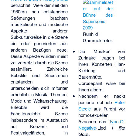
betrachtet. Viele der seit den
1980ern neu entstandene
Strömungen brachten
musikalische und modische
Aspekte anderer
Runhild
Subkulturkreise in die Szene
Gammelsæter.
ein oder generierten aus
anderen Bezügen neue.
Die Musiker von
Diese Aspekte wurden meist
Zuriaake
tragen bei
zeitversetzt durch die Szene
ihren Konzerten Han-
assimiliert. Zahlreiche
Kleidung und
Substile und Subszenen
Bauernhüte.
entstanden und
Corpsepaint wäre bei
unterscheiden sich mitunter
ihnen albern.
erheblich in Musik, Themen,
Nachdem er nackt
Mode und Weltanschauung.
posierte schrieb
Peter
Erlebbar wird die
Steele
aus Furcht vor
Facettenreiche Szene
homosexuellen
insbesondere im Austausch
Avancen das
Type-O-
auf Konzert- und
Negative
-Lied
I like
Festivalgeländen, in
Goils
.