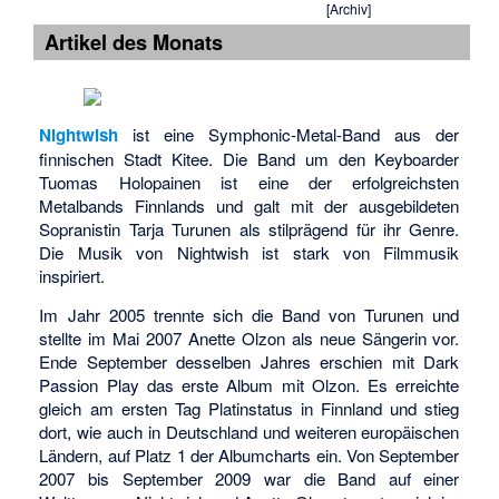
17. Aug.:
[Archiv]
Popular
Artikel des Monats
Monster
15. Aug.:
Endtime
Signals
·
Nightwish
ist eine Symphonic-Metal-Band aus der
Saxon
finnischen Stadt Kitee. Die Band um den Keyboarder
(Album)
·
The
Tuomas Holopainen ist eine der erfolgreichsten
Metal Mass –
Metalbands Finnlands und galt mit der ausgebildeten
Live
·
Wake
Sopranistin Tarja Turunen als stilprägend für ihr Genre.
Up the
Die Musik von Nightwish ist stark von Filmmusik
Wicked
inspiriert.
12. Aug.:
Mister Misery
Im Jahr 2005 trennte sich die Band von Turunen und
stellte im Mai 2007 Anette Olzon als neue Sängerin vor.
Ende September desselben Jahres erschien mit Dark
Passion Play das erste Album mit Olzon. Es erreichte
gleich am ersten Tag Platinstatus in Finnland und stieg
dort, wie auch in Deutschland und weiteren europäischen
Ländern, auf Platz 1 der Albumcharts ein. Von September
2007 bis September 2009 war die Band auf einer