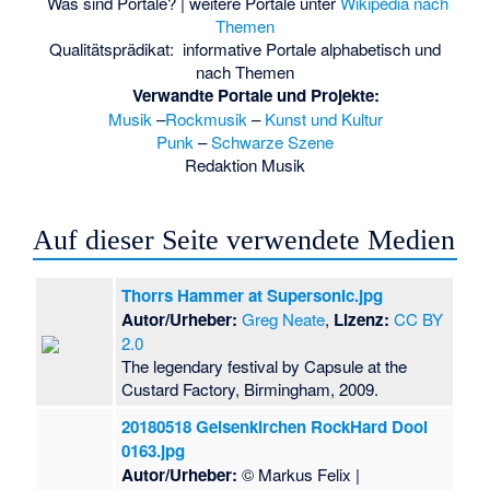
Was sind Portale?
| weitere Portale unter
Wikipedia nach
Themen
Qualitätsprädikat:
informative Portale
alphabetisch
und
nach Themen
Verwandte Portale und Projekte:
Musik
–
Rockmusik
–
Kunst und Kultur
Punk
–
Schwarze Szene
Redaktion Musik
Auf dieser Seite verwendete Medien
Thorrs Hammer at Supersonic.jpg
Autor/Urheber:
Greg Neate
,
Lizenz:
CC BY
2.0
The legendary festival by Capsule at the
Custard Factory, Birmingham, 2009.
20180518 Gelsenkirchen RockHard Dool
0163.jpg
Autor/Urheber:
© Markus Felix |