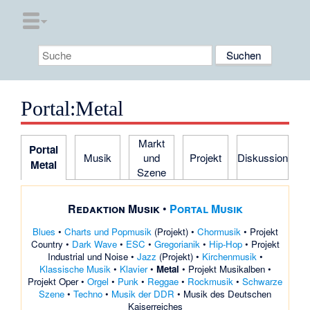
Portal
:
Metal
Markt
Portal
Musik
und
Projekt
Diskussion
Metal
Szene
Redaktion Musik
•
Portal Musik
Blues
•
Charts und Popmusik
(
Projekt
) •
Chormusik
•
Projekt
Country
•
Dark Wave
•
ESC
•
Gregorianik
•
Hip-Hop
•
Projekt
Industrial und Noise
•
Jazz
(
Projekt
) •
Kirchenmusik
•
Klassische Musik
•
Klavier
•
Metal
•
Projekt Musikalben
•
Projekt Oper
•
Orgel
•
Punk
•
Reggae
•
Rockmusik
•
Schwarze
Szene
•
Techno
•
Musik der DDR
•
Musik des Deutschen
Kaiserreiches