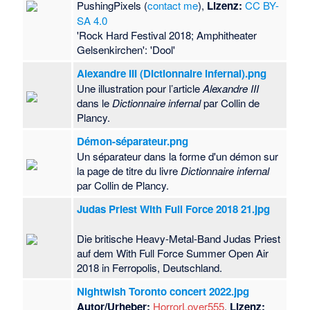
PushingPixels (
contact me
),
Lizenz:
CC BY-
SA 4.0
'Rock Hard Festival 2018; Amphitheater
Gelsenkirchen': 'Dool'
Alexandre III (Dictionnaire infernal).png
Une illustration pour l’article
Alexandre III
dans le
Dictionnaire infernal
par Collin de
Plancy.
Démon-séparateur.png
Un séparateur dans la forme d'un démon sur
la page de titre du livre
Dictionnaire infernal
par Collin de Plancy.
Judas Priest With Full Force 2018 21.jpg
Die britische Heavy-Metal-Band Judas Priest
auf dem With Full Force Summer Open Air
2018 in Ferropolis, Deutschland.
Nightwish Toronto concert 2022.jpg
Autor/Urheber:
HorrorLover555
,
Lizenz: