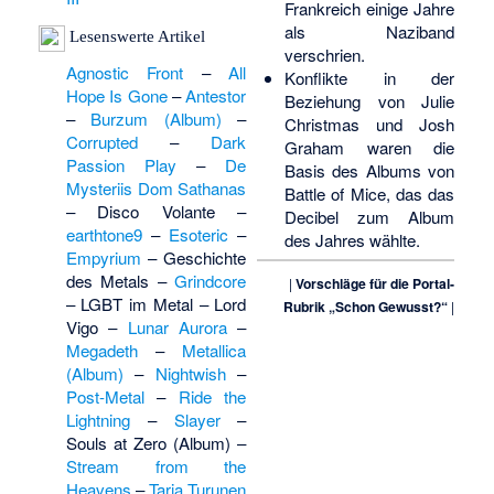
Frankreich einige Jahre
als Naziband
Lesenswerte Artikel
verschrien.
Agnostic Front
–
All
Konflikte in der
Hope Is Gone
–
Antestor
Beziehung von
Julie
–
Burzum (Album)
–
Christmas
und Josh
Corrupted
–
Dark
Graham waren die
Passion Play
–
De
Basis des Albums von
Mysteriis Dom Sathanas
Battle of Mice
, das das
–
Disco Volante
–
Decibel zum Album
earthtone9
–
Esoteric
–
des Jahres wählte.
Empyrium
–
Geschichte
des Metals
–
Grindcore
|
Vorschläge für die Portal-
–
LGBT im Metal
–
Lord
Rubrik „Schon Gewusst?“
|
Vigo
–
Lunar Aurora
–
Megadeth
–
Metallica
(Album)
–
Nightwish
–
Post-Metal
–
Ride the
Lightning
–
Slayer
–
Souls at Zero (Album)
–
Stream from the
Heavens
–
Tarja Turunen