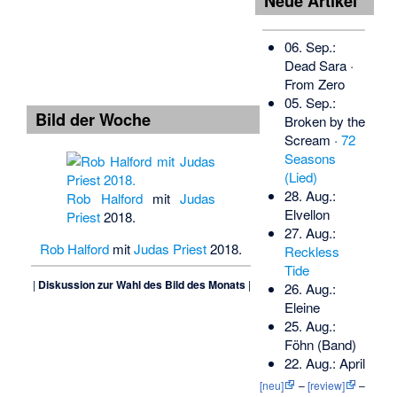
Neue Artikel
06. Sep.:
Dead Sara
·
From Zero
05. Sep.:
Bild der Woche
Broken by the
Scream
·
72
Seasons
(Lied)
28. Aug.:
Rob Halford
mit
Judas
Elvellon
Priest
2018.
27. Aug.:
Rob Halford
mit
Judas Priest
2018.
Reckless
Tide
|
Diskussion zur Wahl des Bild des Monats
|
26. Aug.:
Eleine
25. Aug.:
Föhn (Band)
22. Aug.:
April
Art
[neu]
–
[review]
–