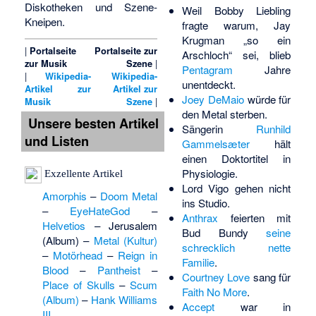
Diskotheken und Szene-
Weil Bobby Liebling
Kneipen.
fragte warum, Jay
Krugman „so ein
|
Portalseite
Portalseite zur
Arschloch“ sei, blieb
zur Musik
Szene
|
Pentagram
Jahre
|
Wikipedia-
Wikipedia-
unentdeckt.
Artikel zur
Artikel zur
Joey DeMaio
würde für
Musik
Szene
|
den Metal sterben.
Unsere besten Artikel
Sängerin
Runhild
und Listen
Gammelsæter
hält
einen Doktortitel in
Physiologie.
Exzellente Artikel
Lord Vigo
gehen nicht
Amorphis
–
Doom Metal
ins Studio.
–
EyeHateGod
–
Anthrax
feierten mit
Helvetios
–
Jerusalem
Bud Bundy
seine
(Album)
–
Metal (Kultur)
schrecklich nette
–
Motörhead
–
Reign in
Familie
.
Blood
–
Pantheist
–
Courtney Love
sang für
Place of Skulls
–
Scum
Faith No More
.
(Album)
–
Hank Williams
Accept
war in
III