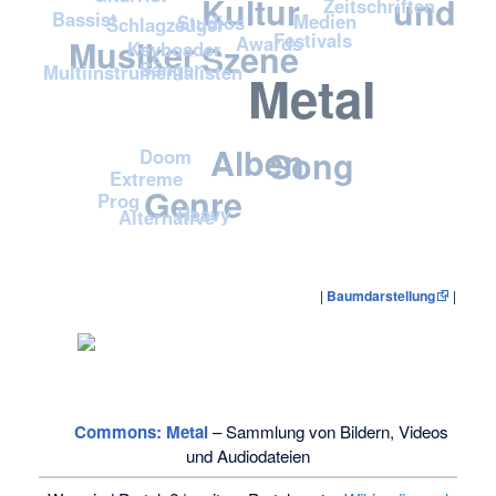
Kultur und
Zeitschriften
Bassist
Medien
Studios
Schlagzeuger
Festivals
Awards
Musiker
Szene
Keyboader
Sänger
Multiinstrumentalisten
Metal
Alben
Song
Doom
Extreme
Genre
Prog
Heavy
Alternative
|
Baumdarstellung
|
Label36%
Commons
: Metal
– Sammlung von Bildern, Videos
und Audiodateien