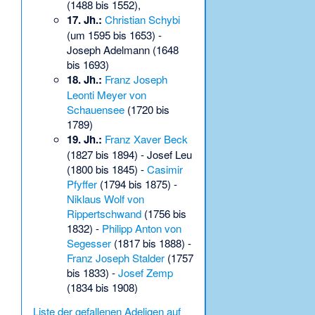
(1488 bis 1552),
17. Jh.:
Christian Schybi
(um 1595 bis 1653) -
Joseph Adelmann
(1648
bis 1693)
18. Jh.:
Franz Joseph
Leonti Meyer von
Schauensee
(1720 bis
1789)
19. Jh.:
Franz Xaver Beck
(1827 bis 1894) -
Josef Leu
(1800 bis 1845) -
Casimir
Pfyffer
(1794 bis 1875) -
Niklaus Wolf von
Rippertschwand
(1756 bis
1832) -
Philipp Anton von
Segesser
(1817 bis 1888) -
Franz Joseph Stalder
(1757
bis 1833) -
Josef Zemp
(1834 bis 1908)
Liste der gefallenen Adeligen auf