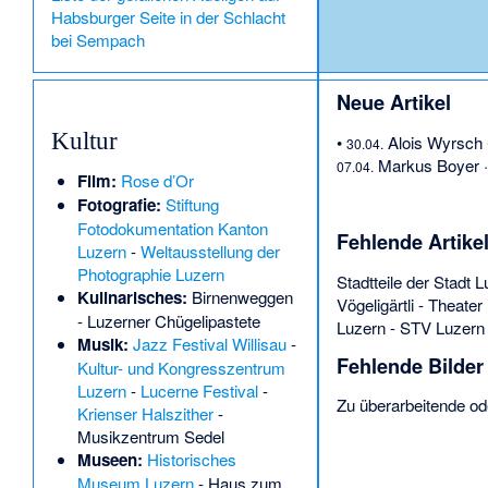
Habsburger Seite in der Schlacht
bei Sempach
Neue Artikel
Kultur
•
Alois Wyrsch
30.04.
Markus Boyer
07.04.
Film:
Rose d’Or
Fotografie:
Stiftung
Fotodokumentation Kanton
Fehlende Artike
Luzern
-
Weltausstellung der
Photographie Luzern
Stadtteile der Stadt 
Kulinarisches:
Birnenweggen
Vögeligärtli
-
Theater
-
Luzerner Chügelipastete
Luzern
-
STV Luzern
Musik:
Jazz Festival Willisau
-
Fehlende Bilder
Kultur- und Kongresszentrum
Luzern
-
Lucerne Festival
-
Zu überarbeitende ode
Krienser Halszither
-
Musikzentrum Sedel
Museen:
Historisches
Museum Luzern
-
Haus zum