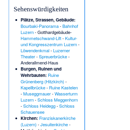
Sehenswürdigkeiten
Plätze, Strassen, Gebäude:
Bourbaki-Panorama
-
Bahnhof
Luzern
-
Gotthardgebäude
-
Hammetschwand-Lift
-
Kultur-
und Kongresszentrum Luzern
-
Löwendenkmal
-
Luzerner
Theater
-
Spreuerbrücke
-
Anderallmend-Haus
Burgen, Ruinen und
Wehrbauten:
Ruine
Grünenberg (Hitzkirch)
-
Kapellbrücke
-
Ruine Kastelen
-
Museggmauer
-
Wasserturm
Luzern
-
Schloss Meggenhorn
-
Schloss Heidegg
-
Schloss
Schauensee
Kirchen:
Franziskanerkirche
(Luzern)
-
Jesuitenkirche
-