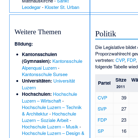
Matthäuskirche
-
Sankt
Leodegar
-
Kloster St. Urban
Weitere Themen
Politik
Bildung:
Die Legislative bilde
Proporzwahlrecht gew
Kantonsschulen
vertreten:
CVP
,
FDP
,
(Gymnasien):
Kantonsschule
folgende Tabelle wied
Alpenquai Luzern
-
Kantonsschule Sursee
Sitze
Wäh
Universitäten:
Universität
Partei
2011
Luzern
Hochschulen:
Hochschule
CVP
39
Luzern – Wirtschaft
-
Hochschule Luzern – Technik
SVP
27
& Architektur
-
Hochschule
FDP
23
Luzern – Soziale Arbeit
-
Hochschule Luzern – Musik
-
SP
16
Hochschule Luzern – Design &