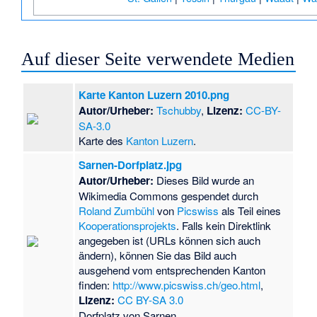
Auf dieser Seite verwendete Medien
Karte Kanton Luzern 2010.png
Autor/Urheber:
Tschubby
,
Lizenz:
CC-BY-
SA-3.0
Karte des
Kanton Luzern
.
Sarnen-Dorfplatz.jpg
Autor/Urheber:
Dieses Bild wurde an
Wikimedia Commons gespendet durch
Roland Zumbühl
von
Picswiss
als Teil eines
Kooperationsprojekts
. Falls kein Direktlink
angegeben ist (URLs können sich auch
ändern), können Sie das Bild auch
ausgehend vom entsprechenden Kanton
finden:
http://www.picswiss.ch/geo.html
,
Lizenz:
CC BY-SA 3.0
Dorfplatz von Sarnen