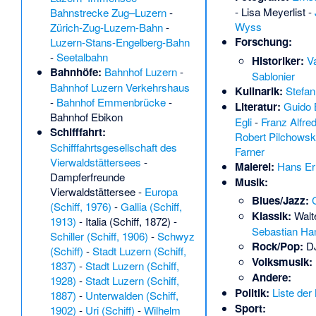
-
Lisa Meyerlist
-
Bahnstrecke Zug–Luzern
-
Wyss
Zürich-Zug-Luzern-Bahn
-
Forschung:
Luzern-Stans-Engelberg-Bahn
-
Seetalbahn
Historiker:
V
Bahnhöfe:
Bahnhof Luzern
-
Sablonier
Bahnhof Luzern Verkehrshaus
Kulinarik:
Stefan
-
Bahnhof Emmenbrücke
-
Literatur:
Guido
Bahnhof Ebikon
Egli
-
Franz Alfre
Schifffahrt:
Robert Pilchowsk
Schifffahrtsgesellschaft des
Farner
Vierwaldstättersees
-
Malerei:
Hans Er
Dampferfreunde
Musik:
Vierwaldstättersee
-
Europa
Blues/Jazz:
(Schiff, 1976)
-
Gallia (Schiff,
Klassik:
Walt
1913)
-
Italia (Schiff, 1872)
-
Sebastian H
Schiller (Schiff, 1906)
-
Schwyz
Rock/Pop:
D
(Schiff)
-
Stadt Luzern (Schiff,
Volksmusik:
1837)
-
Stadt Luzern (Schiff,
Andere:
1928)
-
Stadt Luzern (Schiff,
Politik:
Liste der
1887)
-
Unterwalden (Schiff,
Sport:
1902)
-
Uri (Schiff)
-
Wilhelm