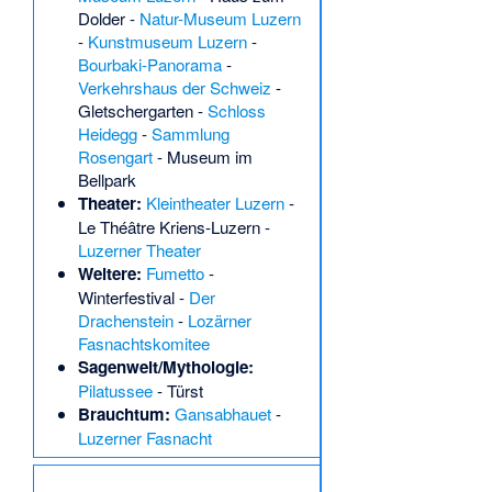
Dolder
-
Natur-Museum Luzern
-
Kunstmuseum Luzern
-
Bourbaki-Panorama
-
Verkehrshaus der Schweiz
-
Gletschergarten
-
Schloss
Heidegg
-
Sammlung
Rosengart
-
Museum im
Bellpark
Theater:
Kleintheater Luzern
-
Le Théâtre Kriens-Luzern
-
Luzerner Theater
Weitere:
Fumetto
-
Winterfestival
-
Der
Drachenstein
-
Lozärner
Fasnachtskomitee
Sagenwelt/Mythologie:
Pilatussee
-
Türst
Brauchtum:
Gansabhauet
-
Luzerner Fasnacht