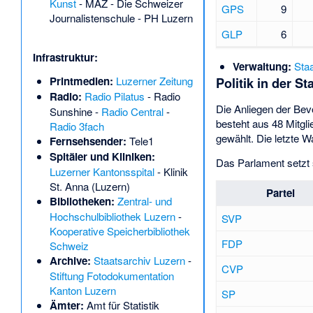
Kunst
-
MAZ - Die Schweizer
GPS
9
Journalistenschule
-
PH Luzern
GLP
6
Infrastruktur:
Verwaltung:
Sta
Politik in der S
Printmedien:
Luzerner Zeitung
Radio:
Radio Pilatus
-
Radio
Die Anliegen der Bev
Sunshine
-
Radio Central
-
besteht aus 48 Mitgli
Radio 3fach
gewählt. Die letzte 
Fernsehsender:
Tele1
Spitäler und Kliniken:
Das Parlament setzt 
Luzerner Kantonsspital
-
Klinik
St. Anna (Luzern)
Partei
Bibliotheken:
Zentral- und
Hochschulbibliothek Luzern
-
SVP
Kooperative Speicherbibliothek
FDP
Schweiz
Archive:
Staatsarchiv Luzern
-
CVP
Stiftung Fotodokumentation
Kanton Luzern
SP
Ämter:
Amt für Statistik