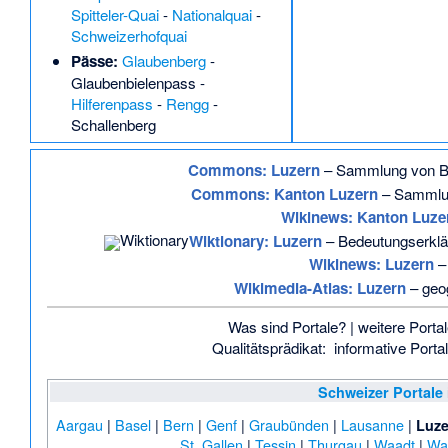
Spitteler-Quai
-
Nationalquai
-
Schweizerhofquai
Pässe:
Glaubenberg
-
Glaubenbielenpass
-
Hilferenpass
-
Rengg
-
Schallenberg
Commons
: Luzern
– Sammlung von Bil
Commons
: Kanton Luzern
– Sammlun
Wikinews: Kanton Luze
Wiktionary: Luzern
– Bedeutungserklä
Wikinews: Luzern
– 
Wikimedia-Atlas: Luzern
– geog
Was sind Portale?
| weitere Porta
Qualitätsprädikat:
informative Porta
Schweizer Portale
Aargau
|
Basel
|
Bern
|
Genf
|
Graubünden
|
Lausanne
|
Luze
St. Gallen
|
Tessin
|
Thurgau
|
Waadt
|
Wal