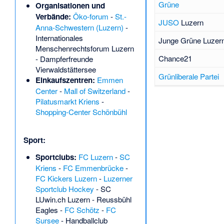
Grüne
Organisationen und
Verbände:
Öko-forum
-
St.-
JUSO
Luzern
Anna-Schwestern (Luzern)
-
Internationales
Junge Grüne
Luzern
Menschenrechtsforum Luzern
Chance21
-
Dampferfreunde
Vierwaldstättersee
Grünliberale Partei
Einkaufszentren:
Emmen
Center
-
Mall of Switzerland
-
Pilatusmarkt Kriens
-
Shopping-Center Schönbühl
Sport:
Sportclubs:
FC Luzern
-
SC
Kriens
-
FC Emmenbrücke
-
FC Kickers Luzern
-
Luzerner
Sportclub Hockey
-
SC
LUwin.ch Luzern
-
Reussbühl
Eagles
-
FC Schötz
-
FC
Sursee
-
Handballclub