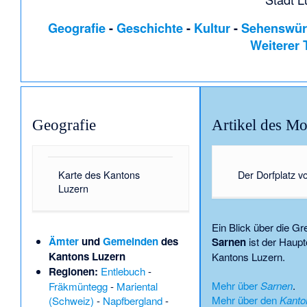
Geografie
-
Geschichte
-
Kultur
-
Sehenswür
Weiterer
Geografie
Artikel des Mo
Karte des Kantons
Der Dorfplatz 
Luzern
Ein Blick über die Gr
Ämter
und
Gemeinden
des
Sarnen
ist der Haup
Kantons Luzern
Kantons Luzern.
Regionen:
Entlebuch
-
Mehr über
Sarnen
.
Fräkmüntegg
-
Mariental
Mehr über den
Kanto
(Schweiz)
-
Napfbergland
-