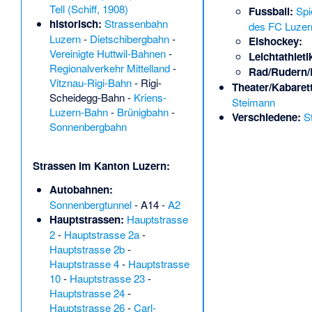
Tell (Schiff, 1908)
Fussball:
Spi
historisch:
Strassenbahn
des FC Luzer
Luzern
-
Dietschibergbahn
-
Eishockey:
Vereinigte Huttwil-Bahnen
-
Leichtathleti
Regionalverkehr Mittelland
-
Rad/Rudern/
Vitznau-Rigi-Bahn
-
Rigi-
Theater/Kabarett
Scheidegg-Bahn
-
Kriens-
Steimann
Luzern-Bahn
-
Brünigbahn
-
Verschiedene:
S
Sonnenbergbahn
Strassen im Kanton Luzern:
Autobahnen:
Sonnenbergtunnel
-
A14
-
A2
Hauptstrassen:
Hauptstrasse
2
-
Hauptstrasse 2a
-
Hauptstrasse 2b
-
Hauptstrasse 4
-
Hauptstrasse
10
-
Hauptstrasse 23
-
Hauptstrasse 24
-
Hauptstrasse 26
-
Carl-