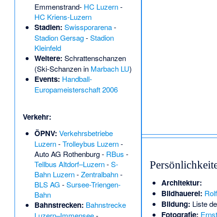
Emmenstrand
-
HC Luzern
-
HC Kriens-Luzern
Stadien:
Swissporarena
-
Stadion Gersag
-
Stadion
Kleinfeld
Weitere:
Schrattenschanzen
(Ski-Schanzen in
Marbach LU
)
Events:
Handball-
Europameisterschaft 2006
Verkehr:
ÖPNV:
Verkehrsbetriebe
Luzern
-
Trolleybus Luzern
-
Auto AG Rothenburg
-
RBus
-
Persönlichkeit
Tellbus Altdorf–Luzern
-
S-
Bahn Luzern
-
Zentralbahn
-
Architektur:
BLS AG
-
Sursee-Triengen-
Bildhauerei:
Rol
Bahn
Bildung:
Liste d
Bahnstrecken:
Bahnstrecke
Fotografie:
Ernst
Luzern–Immensee
-