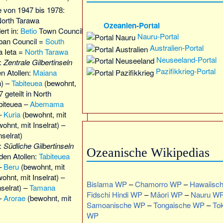
e von 1947 bis 1978:
North Tarawa
Ozeanien-Portal
ert in:
Betio
Town Council
Nauru-Portal
ban Council =
South
Australien-Portal
 Ieta =
North Tarawa
Neuseeland-Portal
):
Zentrale Gilbertinseln
Pazifikkrieg-Portal
en Atollen:
Maiana
n) –
Tabiteuea
(bewohnt,
7 geteilt in North
biteuea –
Abemama
 –
Kuria
(bewohnt, mit
ohnt, mit Inselrat) –
selrat)
):
Südliche Gilbertinseln
Ozeanische Wikipedias
 den Atollen:
Tabiteuea
 –
Beru
(bewohnt, mit
ohnt, mit Inselrat) –
Bislama WP
–
Chamorro WP
–
Hawaiisc
selrat) –
Tamana
Fidschi Hindi WP
–
Māori WP
–
Nauru W
 –
Arorae
(bewohnt, mit
Samoanische WP
–
Tongaische WP
–
To
WP