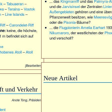
... das
Kingmanriff
und das
Palmyra-At
ck
–
Tabuaeran
–
und die
Jarvisinsel
der Zentralen
Linie
wa
–
Teraina
–
Vostok
Außengebieten
gehören und eine übera
n
–
Line Islands
–
Pflanzenwelt besitzen, wie
Meeresvög
oder die
Pisonia
-Bäume?
Riff
–
Carondelet-Riff
... die
Flugpionierin
Amelia Earhart
193
ane:
keine, die höchste,
Nikumaroro
, der westlichsten der
Phoe
 m befindet sich auf
und verscholl?
ke
hobenes Atoll
–
Atoll
[
Bearbeiten
]
Neue Artikel
aft und Verkehr
Anote Tong, Präsident