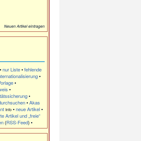
Neuen Artikel eintragen
•
nur Liste
•
fehlende
nternationalisierung
•
Vorlage
•
weis
•
tätssicherung
•
 durchsuchen
•
Akas
hnt
•
neue Artikel
•
Info
te Artikel und „freie“
en
(
RSS-Feed
) •