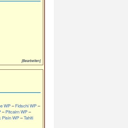
[
Bearbeiten
]
he WP
–
Fidschi WP
–
P
–
Pitcairn WP
–
k Pisin WP
–
Tahiti