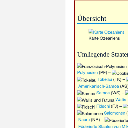
Übersicht
Karte Ozeaniens
Umliegende Staate
Polynesien
(PF) –
Tokelau
(TK) –
Amerikanisch-Samoa
(AS
Samoa
(WS) –
Wallis
Fidschi
(FJ) –
Salomonen
(
Nauru
(NR) –
Föderierte Staaten von Mi