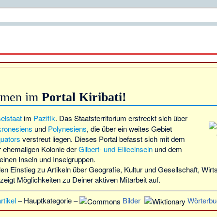
mmen im
Portal Kiribati!
selstaat
im
Pazifik
. Das Staatsterritorium erstreckt sich über
kronesiens
und
Polynesiens
, die über ein weites Gebiet
uators
verstreut liegen. Dieses Portal befasst sich mit dem
r ehemaligen Kolonie der
Gilbert- und Elliceinseln
und dem
einen Inseln und Inselgruppen.
en Einstieg zu Artikeln über Geografie, Kultur und Gesellschaft, Wirt
zeigt Möglichkeiten zu Deiner aktiven Mitarbeit auf.
rtikel
–
Hauptkategorie
–
Bilder
Wörterbu