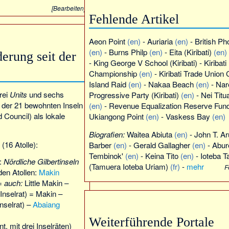
[
Bearbeiten
]
Fehlende Artikel
Aeon Point
(en)
-
Auriaria
(en)
-
British P
(en)
-
Burns Philp
(en)
-
Eita (Kiribati)
(en)
erung seit der
-
King George V School (Kiribati)
-
Kiribati
Championship
(en)
-
Kiribati Trade Union
Island Raid
(en)
-
Nakaa Beach
(en)
-
Nar
drei
Units
und sechs
Progressive Party (Kiribati)
(en)
-
Nei Titu
de der 21 bewohnten Inseln
(en)
-
Revenue Equalization Reserve Fun
d Council) als lokale
Ukiangong Point
(en)
-
Vaskess Bay
(en)
Biografien:
Waitea Abiuta
(en)
-
John T. Ar
(16 Atolle):
Barber
(en)
-
Gerald Gallagher
(en)
-
Abure
Tembinok'
(en)
-
Keina Tito
(en)
-
Ioteba 
):
Nördliche Gilbertinseln
(
Tamuera Ioteba Uriam
)
(fr)
-
mehr
F
den Atollen:
Makin
 =
auch:
Little Makin –
Inselrat) = Makin –
nselrat) –
Abaiang
Weiterführende Portale
, mit drei Inselräten)