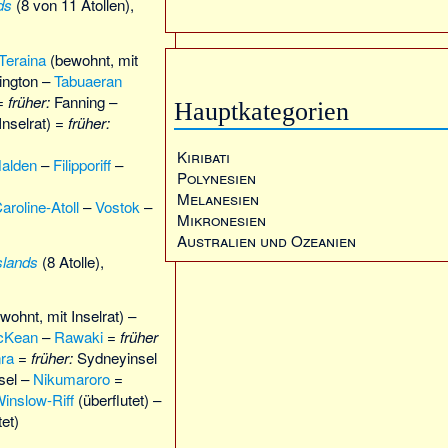
ds
(8 von 11 Atollen),
Teraina
(bewohnt, mit
ngton –
Tabuaeran
 =
früher:
Fanning –
Hauptkategorien
Inselrat) =
früher:
Kiribati
alden
–
Filipporiff
–
Polynesien
Melanesien
aroline-Atoll
–
Vostok
–
Mikronesien
Australien und Ozeanien
slands
(8 Atolle),
wohnt, mit Inselrat) –
cKean
–
Rawaki
=
früher
ra
=
früher:
Sydneyinsel
sel –
Nikumaroro
=
inslow-Riff
(überflutet) –
tet)