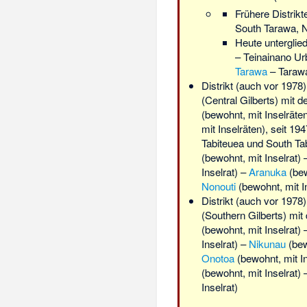
Frühere Distrikt
South Tarawa, 
Heute unterglied
– Teinainano Ur
Tarawa
– Tarawa
Distrikt (auch vor 1978
(Central Gilberts) mit d
(bewohnt, mit Inselräte
mit Inselräten), seit 194
Tabiteuea und South Ta
(bewohnt, mit Inselrat)
Inselrat) –
Aranuka
(bew
Nonouti
(bewohnt, mit In
Distrikt (auch vor 1978
(Southern Gilberts) mit
(bewohnt, mit Inselrat)
Inselrat) –
Nikunau
(bew
Onotoa
(bewohnt, mit In
(bewohnt, mit Inselrat)
Inselrat)