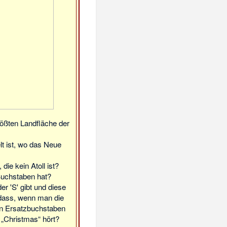
rößten Landfläche der
lt ist, wo das Neue
, die kein Atoll ist?
Buchstaben hat?
der 'S' gibt und diese
o dass, wenn man die
den Ersatzbuchstaben
 „Christmas“ hört?