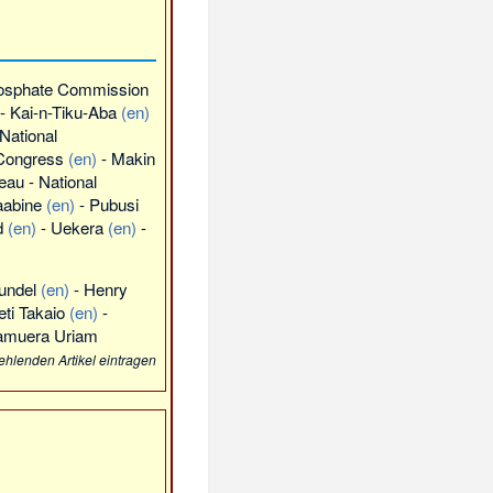
hosphate Commission
-
Kai-n-Tiku-Aba
(en)
 National
 Congress
(en)
-
Makin
eau
-
National
aabine
(en)
-
Pubusi
d
(en)
-
Uekera
(en)
-
undel
(en)
-
Henry
ti Takaio
(en)
-
Tamuera Uriam
ehlenden Artikel eintragen