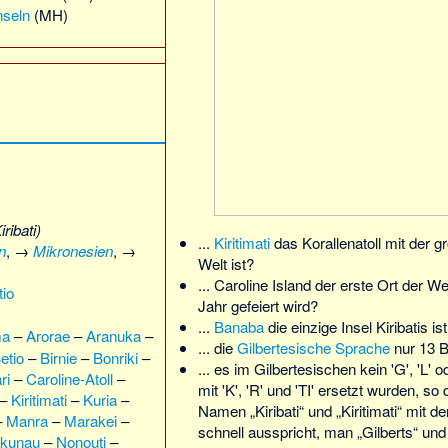
nseln
(MH)
ribati)
...
Kiritimati
das Korallenatoll mit der g
n
, →
Mikronesien
, →
Welt ist?
...
Caroline Island
der erste Ort der We
tio
Jahr gefeiert wird?
...
Banaba
die einzige Insel Kiribatis ist
ma
–
Arorae
–
Aranuka
–
... die
Gilbertesische Sprache
nur 13 
etio
–
Birnie
–
Bonriki
–
... es im Gilbertesischen kein 'G', 'L' o
ri
–
Caroline-Atoll
–
mit 'K', 'R' und 'TI' ersetzt wurden, s
–
Kiritimati
–
Kuria
–
Namen „Kiribati“ und „Kiritimati“ mit 
–
Manra
–
Marakei
–
schnell ausspricht, man „Gilberts“ und
ikunau
–
Nonouti
–