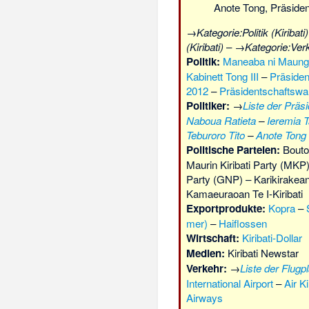
Anote Tong, Präsiden
→
Kategorie:Politik (Kiribati)
(Kiribati)
– →
Kategorie:Verk
Politik:
Maneaba ni Maung
Kabinett Tong III
–
Präsiden
2012
–
Präsidentschaftswahl
Politiker:
→
Liste der Präsi
Naboua Ratieta
–
Ieremia T
Teburoro Tito
–
Anote Tong
Politische Parteien:
Bouto
Maurin Kiribati Party (MKP)
Party (GNP) – Karikirakean 
Kamaeuraoan Te I-Kiribati
Exportprodukte:
Kopra
–
mer)
–
Haiflossen
Wirtschaft:
Kiribati-Dollar
Medien:
Kiribati Newstar
Verkehr:
→
Liste der Flugpl
International Airport
–
Air Ki
Airways