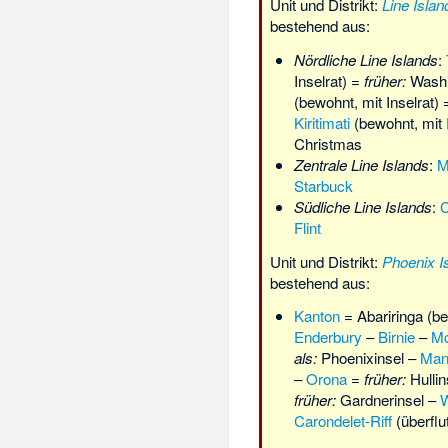
Unit und Distrikt:
Line Islan
bestehend aus:
Nördliche Line Islands
:
Inselrat) =
früher:
Washi
(bewohnt, mit Inselrat)
Kiritimati
(bewohnt, mit 
Christmas
Zentrale Line Islands
:
M
Starbuck
Südliche Line Islands
:
C
Flint
Unit und Distrikt:
Phoenix I
bestehend aus:
Kanton
= Abariringa (be
Enderbury
–
Birnie
–
M
als:
Phoenixinsel –
Man
–
Orona
=
früher:
Hullin
früher:
Gardnerinsel –
W
Carondelet-Riff
(überflu