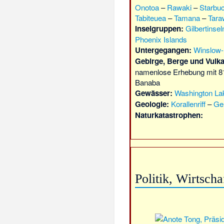
Onotoa
–
Rawaki
–
Starbu
Tabiteuea
–
Tamana
–
Tara
Inselgruppen:
Gilbertinsel
Phoenix Islands
Untergegangen:
Winslow-
Gebirge, Berge und Vulk
namenlose Erhebung mit 81
Banaba
Gewässer:
Washington La
Geologie:
Korallenriff
–
Ge
Naturkatastrophen:
Politik, Wirtsch