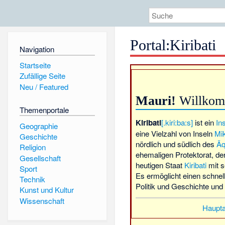
Portal
:
Kiribati
Navigation
Startseite
Zufällige Seite
Neu / Featured
Mauri!
Willko
Themenportale
Kiribati
[.kiri:ba:s]
ist ein
In
Geographie
eine Vielzahl von Inseln
Mi
Geschichte
nördlich und südlich des
Äq
Religion
ehemaligen Protektorat, de
Gesellschaft
heutigen Staat
Kiribati
mit s
Sport
Es ermöglicht einen schnell
Technik
Politik und Geschichte und 
Kunst und Kultur
Wissenschaft
Haupta