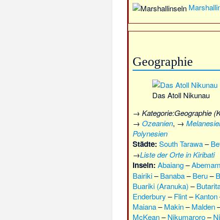
Marshalli
Geographie
Das Atoll Nikunau
→
Kategorie:Geographie (Ki
→
Ozeanien
, →
Melanesie
Polynesien
Städte:
South Tarawa
–
Be
→
Liste der Orte in Kiribati
Inseln:
Abaiang
–
Abema
Bairiki
–
Banaba
–
Beru
–
B
Buariki (Aranuka)
–
Butarita
Enderbury
–
Flint
–
Kanton
Maiana
–
Makin
–
Malden
McKean
–
Nikumaroro
–
N