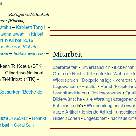
t
– →
Kategorie:Wirtschaft
ehr (Kiribati)
atabu
–
Kabinett Tong II
–
tschaftswahl in Kiribati
 in Kiribati 2016
denten von Kiribati
–
Mitarbeit
abai
–
Teatao Teannaki
–
kaan Te Koaua (BTK) –
überarbeiten
•
unverständlich
•
lückenhaft
 – Gilbertese National
Quellen
•
Neutralität
•
defekter Weblink
•
I
Tei-Kiribati (KTK) –
Widerspruch
•
Doppeleinträge
•
veraltete 
Lagewunsch
•
veraltet
•
Portal-/Projekthin
Seegurken (Bêche-de-
Löschkandidaten
•
Reviewprozess
•
Quali
Bilderwünsche
•
alle Wartungskategorien
Fehlerlisten
•
Weiterleitung nicht erwä
Info
kurze Artikel
•
fehlende Artikel
•
unbebilder
Bilder suchen
•
ungesichtet
•
nachzusicht
ätze in Kiribati
–
Bonriki
ribati
–
Coral Sun