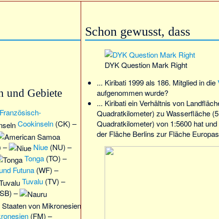
Schon gewusst, dass
DYK Question Mark Right
... Kiribati 1999 als 186. Mitglied in die
n und Gebiete
aufgenommen wurde?
... Kiribati ein Verhältnis von Landfläc
Französisch-
Quadratkilometer) zu Wasserfläche (5 
Quadratkilometer) von 1:5600 hat und
Cookinseln
(CK) –
der Fläche Berlins zur Fläche Europas
) –
Niue
(NU) –
Tonga
(TO) –
 und Futuna
(WF) –
Tuvalu
(TV) –
SB) –
kronesien
(FM) –