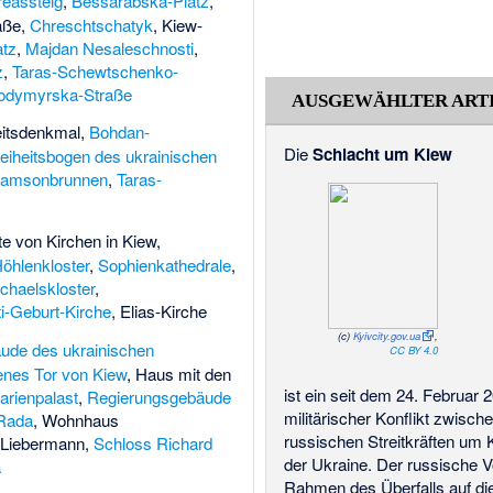
eassteig
,
Bessarabska-Platz
,
aße
,
Chreschtschatyk
,
Kiew-
atz
,
Majdan Nesaleschnosti
,
z
,
Taras-Schewtschenko-
odymyrska-Straße
AUSGEWÄHLTER ART
itsdenkmal
,
Bohdan-
Die
Schlacht um Kiew
reiheitsbogen des ukrainischen
amsonbrunnen
,
Taras-
te von Kirchen in Kiew
,
öhlenkloster
,
Sophienkathedrale
,
ichaelskloster
,
ti-Geburt-Kirche
,
Elias-Kirche
(c)
Kyivcity.gov.ua
,
ude des ukrainischen
CC BY 4.0
nes Tor von Kiew
,
Haus mit den
ist ein seit dem 24. Februar 
arienpalast
,
Regierungsgebäude
militärischer Konflikt zwisch
Rada
,
Wohnhaus
russischen Streitkräften um 
a Liebermann
,
Schloss Richard
der Ukraine. Der russische 
a
Rahmen des Überfalls auf di