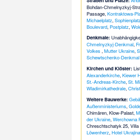
Straßen und Plätze:
Andr
Bohdan-Chmelnyzkyj-Str
Passage
,
Kontraktowa-Pl
Michaelplatz
,
Sophienplat
Boulevard
,
Postplatz
,
Wol
Denkmale:
Unabhängigke
Chmelnyzkyj-Denkmal
,
F
Volkes
,
Mutter Ukraine
,
S
Schewtschenko-Denkmal
Kirchen und Klöster:
Lis
Alexanderkirche
,
Kiewer H
St.-Andreas-Kirche
,
St. M
Wladimirkathedrale
,
Chris
Weitere Bauwerke:
Gebä
Außenministeriums
,
Golde
Chimären
,
Klow-Palast
,
M
der Ukraine
,
Werchowna 
Chreschtschatyk 25
,
Vill
Löwenherz
,
Hotel Ukrajin