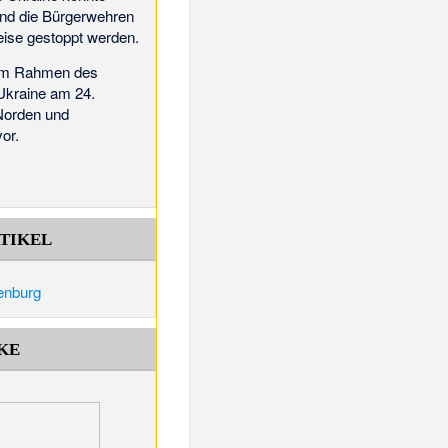
und die Bürgerwehren
weise gestoppt werden.
 im Rahmen des
 Ukraine am 24.
Norden und
or.
TIKEL
renburg
KE