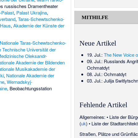
es russisches Dramentheater
-Palast
,
Palast Ukrajina
,
MITHILFE
rverband
,
Taras-Schewtschenko-
 Haus
,
Akademie der Künste der
Nationale Taras-Schewtschenko-
Neue Artikel
e Technische Universität der
19. Jul.:
The New Voice o
Medizinische Oleksandr-
09. Jul.:
Russlands Angriff
tionale Akademie der Bildenden
Ochmatdyt
tionale Musikakademie der
08. Jul.:
Ochmatdyt
ki
,
Nationale Akademie der
03. Jul.:
Julija Switlytsch
ne
,
Wernadskyj-
aine
,
Beobachtungsstation
Fehlende Artikel
Allgemeines: •
Liste der Bür
(
uk
) •
Liste der Stadtarchitek
Straßen, Plätze und Grünfläc