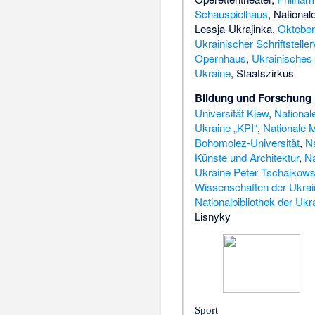
Schauspielhaus
,
National
Lessja-Ukrajinka
,
Oktober
Ukrainischer Schriftstelle
Opernhaus
,
Ukrainisches
Ukraine
,
Staatszirkus
Bildung und Forschung
Universität Kiew
,
National
Ukraine „KPI“
,
Nationale 
Bohomolez-Universität
,
Na
Künste und Architektur
,
Na
Ukraine Peter Tschaikows
Wissenschaften der Ukrai
Nationalbibliothek der Ukr
Lisnyky
Sport