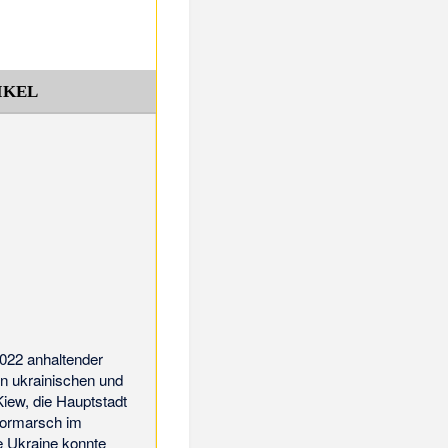
IKEL
2022 anhaltender
en ukrainischen und
Kiew, die Hauptstadt
Vormarsch im
e Ukraine konnte