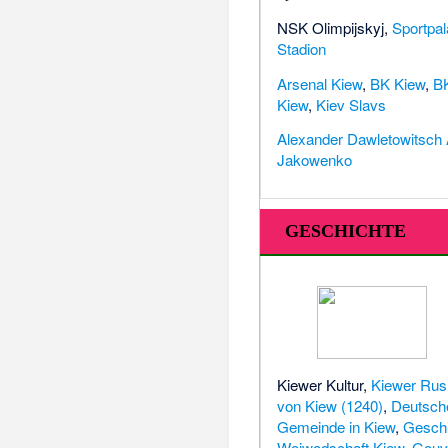
NSK Olimpijskyj
,
Sportpal
Stadion
Arsenal Kiew
,
BK Kiew
,
BK
Kiew
,
Kiev Slavs
Alexander Dawletowitsch
Jakowenko
GESCHICHTE
Kiewer Kultur
,
Kiewer Rus
von Kiew (1240)
,
Deutsche
Gemeinde in Kiew
,
Geschi
Woiwodschaft Kiew
,
Gouv