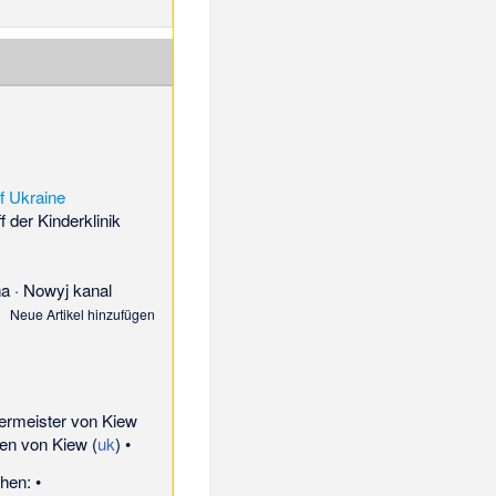
f Ukraine
 der Kinderklinik
na
·
Nowyj kanal
Neue Artikel hinzufügen
germeister von Kiew
ten von Kiew
(
uk
) •
hen: •