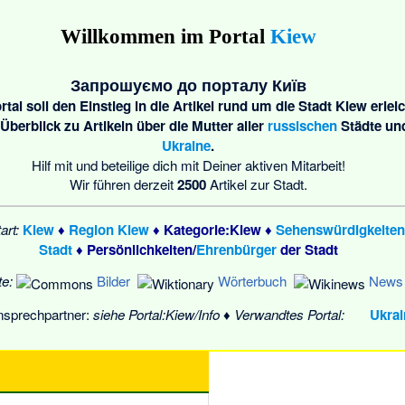
Willkommen im Portal
Kiew
Запрошуємо до порталу Київ
rtal
soll den Einstieg in die Artikel rund um die Stadt Kiew erlei
 Überblick zu Artikeln über die Mutter aller
russischen
Städte un
Ukraine
.
Hilf mit und beteilige dich mit Deiner aktiven Mitarbeit!
Wir führen derzeit
2500
Artikel zur Stadt.
art:
Kiew
♦
Region Kiew
♦
Kategorie:Kiew
♦
Sehenswürdigkeiten
Stadt
♦
Persönlichkeiten
/
Ehrenbürger
der Stadt
e:
Bilder
Wörterbuch
News
Ansprechpartner:
siehe
Portal:Kiew/Info
♦
Verwandtes Portal:
Ukrai