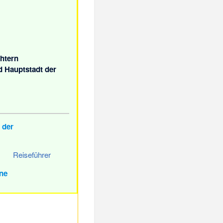
chtern
d Hauptstadt der
 der
Reiseführer
ne