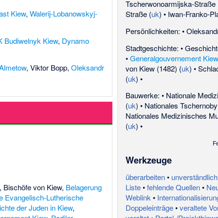
Tscherwonoarmijska-Straße
ast Kiew
,
Walerij-Lobanowskyj-
Straße
(
uk
) •
Iwan-Franko-Pl
Persönlichkeiten: •
Oleksandr
 Budiwelnyk Kiew
,
Dynamo
Stadtgeschichte: •
Geschicht
•
Generalgouvernement Kie
 Almetow
,
Viktor Bopp
,
Oleksandr
von Kiew (1482)
(
uk
) •
Schla
(
uk
) •
Bauwerke: •
Nationale Medizi
(
uk
) •
Nationales Tschernob
Nationales Medizinisches M
(
uk
) •
F
Werkzeuge
überarbeiten
•
unverständlich
,
Bischöfe von Kiew
,
Belagerung
Liste
•
fehlende Quellen
•
Neut
 Evangelisch-Lutherische
Weblink
•
Internationalisierun
chte der Juden in Kiew
,
Doppeleinträge
•
veraltete Vo
ernement Kiew
,
Podiler
veraltet
•
Portal-/Projekthinwe