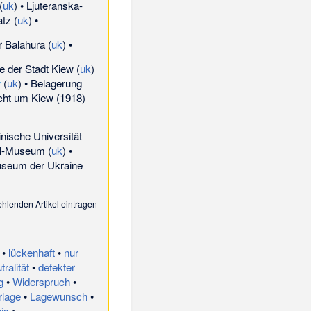
(
uk
) •
Ljuteranska-
atz
(
uk
) •
 Balahura
(
uk
) •
e der Stadt Kiew
(
uk
)
w
(
uk
) •
Belagerung
cht um Kiew (1918)
nische Universität
yl-Museum
(
uk
) •
useum der Ukraine
ehlenden Artikel eintragen
•
lückenhaft
•
nur
ralität
•
defekter
g
•
Widerspruch
•
rlage
•
Lagewunsch
•
is
•