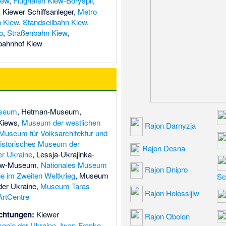
iew
,
Flughafen Kiew-Boryspil
,
,
Kiewer Schiffsanleger
,
Metro
 Kiew
,
Standseilbahn Kiew
,
o
,
Straßenbahn Kiew
,
bahnhof Kiew
useum
,
Hetman-Museum
,
Kiews
,
Museum der westlichen
Rajon Darnyzja
Museum für Volksarchitektur und
istorisches Museum der
Rajon Desna
r Ukraine
,
Lessja-Ukrajinka-
kow-Museum
,
Nationales Museum
Rajon Dnipro
e im Zweiten Weltkrieg
,
Museum
Sc
der Ukraine
,
Museum Taras
Rajon Holossijiw
rtCentre
ichtungen:
Kiewer
Rajon Obolon
monie der Ukraine
,
Iwan-Franko-