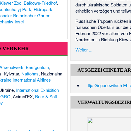
Kiewer Zoo
,
Baikowe-Friedhof
,
durch ukrainische Soldaten 
chtschatyj-Park
,
Hidropark
,
erheblich verzögert und teil
ionaler Botanischer Garten
,
Russische Truppen rückten
chaniw-Insel
russischen Überfalls auf die
Februar 2022 vor allem von 
Nordosten in Richtung Kiew v
D VERKEHR
Weiter ...
Arsenalwerk
,
Energoatom
,
AUSGEZEICHNETE AR
s
,
Kyivstar
,
Naftohas
,
Nazionalna
raine International Airlines
Ilja Grigorjewitsch Eh
Ukraine
,
International Exhibition
AGRO
,
Animal’EX
,
Beer & Soft
hy
VERWALTUNGSBEZIR