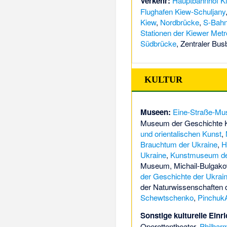
Verkehr:
Hauptbahnhof K
Flughafen Kiew-Schuljany
Kiew
,
Nordbrücke
,
S-Bahn
Stationen der Kiewer Metr
Südbrücke
,
Zentraler Bus
KULTUR
Museen:
Eine-Straße-M
Museum der Geschichte 
und orientalischen Kunst
,
Brauchtum der Ukraine
,
H
Ukraine
,
Kunstmuseum de
Museum
,
Michail-Bulga
der Geschichte der Ukrain
der Naturwissenschaften 
Schewtschenko
,
PinchukA
Sonstige kulturelle Einr
Operettentheater
,
Philhar