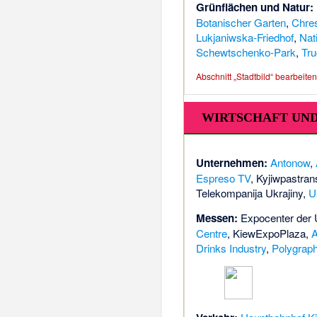
Grünflächen und Natur:
Botanischer Garten
,
Chres
Lukjaniwska-Friedhof
,
Nat
Schewtschenko-Park
,
Tru
Abschnitt „Stadtbild“ bearbeiten
WIRTSCHAFT UN
Unternehmen:
Antonow
,
Espreso TV
,
Kyjiwpastran
Telekompanija Ukrajiny
,
Uk
Messen:
Expocenter der 
Centre
,
KiewExpoPlaza
,
Drinks Industry
,
Polygrap