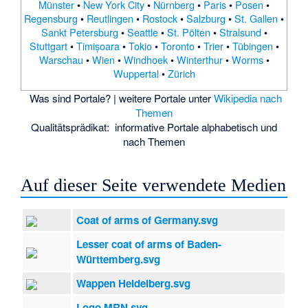
Münster
•
New York City
•
Nürnberg
•
Paris
•
Posen
•
Regensburg
•
Reutlingen
•
Rostock
•
Salzburg
•
St. Gallen
•
Sankt Petersburg
•
Seattle
•
St. Pölten
•
Stralsund
•
Stuttgart
•
Timișoara
•
Tokio
•
Toronto
•
Trier
•
Tübingen
•
Warschau
•
Wien
•
Windhoek
•
Winterthur
•
Worms
•
Wuppertal
•
Zürich
Was sind Portale?
| weitere Portale unter
Wikipedia nach
Themen
Qualitätsprädikat:
informative Portale
alphabetisch
und
nach Themen
Auf dieser Seite verwendete Medien
Coat of arms of Germany.svg
Lesser coat of arms of Baden-
Württemberg.svg
Wappen Heidelberg.svg
Logo MRN.svg