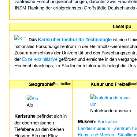
zahlreiche Forschungseinrichtungen, darunter zwei Fraunhofer-
INSM-Ranking der erfolgreichsten Großstädte Deutschlands 
Lesetipp
Das
Karlsruher Institut für Technologie
ist eine Un
nationales Forschungszentrum in der Helmholtz-Gemeinschaf
Zusammenschluss der Universität und des Forschungszentru
der
Exzellenzinitiative
gefördert und erreichte in den vergang
Hochschulrankings, im Studienfach Informatik belegt die Unive
Geographie
Kultur und Freizeit
Bearbeiten
Bear
Alb
Naturkundemuseum
Karlsruhe
befindet sich in
Museen:
Badisches
der oberrheinischen
Landesmuseum
·
Zentrum fü
Tiefebene an den kleinen
Kunst und Medien
·
Staatlich
Flüssen Alb und Pfinz