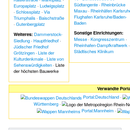
Südtangente
·
Rheinbrücke
Europaplatz
·
Ludwigsplatz
Maxau
·
Rheinhäfen Karlsruh
·
Schlossplatz
·
Via
Flughafen Karlsruhe/Baden-
Triumphalis
·
Baischstraße
Baden
·
Gutenbergplatz
Sonstige Einrichtungen:
Weiteres:
Dammerstock-
Messe
·
Kongresszentrum
·
Siedlung
·
Hauptfriedhof
·
Rheinhafen-Dampfkraftwerk
·
Jüdischer Friedhof
Städtisches Klinikum
Grötzingen
·
Liste der
Kulturdenkmale
·
Liste von
Sehenswürdigkeiten
·
Liste
der höchsten Bauwerke
Verwandte Port
Portal:Deutschland
·
Württemberg
·
Portal:Mannheim
·