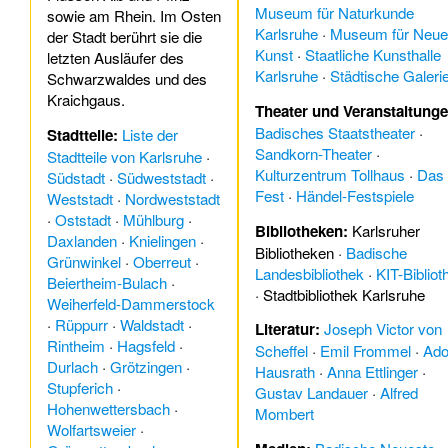
Museum für Naturkunde
sowie am Rhein. Im Osten
Karlsruhe
·
Museum für Neue
der Stadt berührt sie die
Kunst
·
Staatliche Kunsthalle
letzten Ausläufer des
Karlsruhe
·
Städtische Galeri
Schwarzwaldes und des
Kraichgaus.
Theater und Veranstaltunge
Badisches Staatstheater
·
Stadtteile:
Liste der
Sandkorn-Theater
·
Stadtteile von Karlsruhe
·
Kulturzentrum Tollhaus
·
Das
Südstadt
·
Südweststadt
·
Fest
·
Händel-Festspiele
Weststadt
·
Nordweststadt
·
Oststadt
·
Mühlburg
·
Bibliotheken:
Karlsruher
Daxlanden
·
Knielingen
·
Bibliotheken
·
Badische
Grünwinkel
·
Oberreut
·
Landesbibliothek
·
KIT-Bibliot
Beiertheim-Bulach
·
·
Stadtbibliothek Karlsruhe
Weiherfeld-Dammerstock
·
Rüppurr
·
Waldstadt
·
Literatur:
Joseph Victor von
Rintheim
·
Hagsfeld
·
Scheffel
·
Emil Frommel
·
Ado
Durlach
·
Grötzingen
·
Hausrath
·
Anna Ettlinger
·
Stupferich
·
Gustav Landauer
·
Alfred
Hohenwettersbach
·
Mombert
Wolfartsweier
·