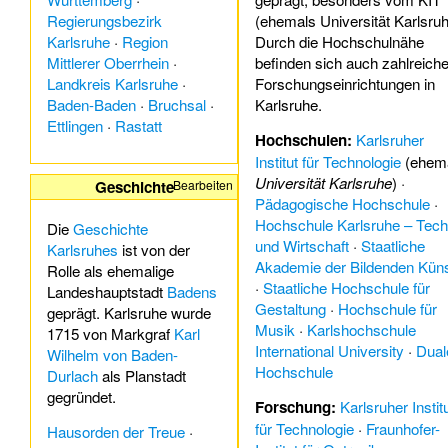
Regierungsbezirk
(ehemals Universität Karlsruh
Karlsruhe
·
Region
Durch die Hochschulnähe
Mittlerer Oberrhein
·
befinden sich auch zahlreich
Landkreis Karlsruhe
·
Forschungseinrichtungen in
Baden-Baden
·
Bruchsal
·
Karlsruhe.
Ettlingen
·
Rastatt
Hochschulen:
Karlsruher
Institut für Technologie
(ehem
Universität Karlsruhe
) ·
Geschichte
Bearbeiten
Pädagogische Hochschule
·
Hochschule Karlsruhe – Tech
Die
Geschichte
und Wirtschaft
·
Staatliche
Karlsruhes
ist von der
Akademie der Bildenden Kün
Rolle als ehemalige
·
Staatliche Hochschule für
Landeshauptstadt
Badens
Gestaltung
·
Hochschule für
geprägt. Karlsruhe wurde
Musik
·
Karlshochschule
1715 von Markgraf
Karl
International University
·
Dual
Wilhelm von Baden-
Hochschule
Durlach
als Planstadt
gegründet.
Forschung:
Karlsruher Instit
für Technologie
·
Fraunhofer-
Hausorden der Treue
·