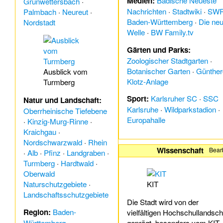
Medien:
Badische Neueste
Grünwettersbach
·
Nachrichten
·
Stadtwiki
·
SW
Palmbach
·
Neureut
·
Baden-Württemberg
·
Die ne
Nordstadt
Welle
·
BW Family.tv
Gärten und Parks:
Zoologischer Stadtgarten
·
Botanischer Garten
·
Günther
Ausblick vom
Klotz-Anlage
Turmberg
Sport:
Karlsruher SC
·
SSC
Natur und Landschaft:
Karlsruhe
·
Wildparkstadion
·
Oberrheinische Tiefebene
Europahalle
·
Kinzig-Murg-Rinne
·
Kraichgau
·
Nordschwarzwald
·
Rhein
Wissenschaft
Bear
·
Alb
·
Pfinz
·
Landgraben
·
Turmberg
·
Hardtwald
·
Oberwald
Naturschutzgebiete
·
KIT
Landschaftsschutzgebiete
Die Stadt wird von der
Region:
Baden-
vielfältigen Hochschullandsch
Württemberg
·
geprägt, besonders vom KIT