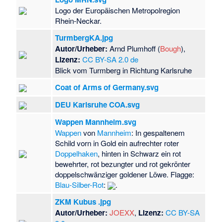
Logo der Europäischen Metropolregion
Rhein-Neckar.
TurmbergKA.jpg
Autor/Urheber:
Arnd Plumhoff (
Bough
),
Lizenz:
CC BY-SA 2.0 de
Blick vom Turmberg in Richtung Karlsruhe
Coat of Arms of Germany.svg
DEU Karlsruhe COA.svg
Wappen Mannheim.svg
Wappen
von
Mannheim
: In gespaltenem
Schild vorn in Gold ein aufrechter roter
Doppelhaken
, hinten in Schwarz ein rot
bewehrter, rot bezungter und rot gekrönter
doppelschwänziger goldener Löwe. Flagge:
Blau-Silber-Rot
:
.
ZKM Kubus .jpg
Autor/Urheber:
JOEXX
,
Lizenz:
CC BY-SA