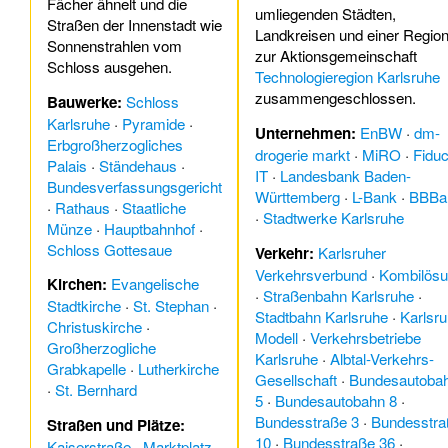
Fächer ähnelt und die
umliegenden Städten,
Straßen der Innenstadt wie
Landkreisen und einer Regio
Sonnenstrahlen vom
zur Aktionsgemeinschaft
Schloss ausgehen.
Technologieregion Karlsruhe
zusammengeschlossen.
Bauwerke:
Schloss
Karlsruhe
·
Pyramide
·
Unternehmen:
EnBW
·
dm-
Erbgroßherzogliches
drogerie markt
·
MiRO
·
Fiduc
Palais
·
Ständehaus
·
IT
·
Landesbank Baden-
Bundesverfassungsgericht
Württemberg
·
L-Bank
·
BBBa
·
Rathaus
·
Staatliche
·
Stadtwerke Karlsruhe
Münze
·
Hauptbahnhof
·
Schloss Gottesaue
Verkehr:
Karlsruher
Verkehrsverbund
·
Kombilös
Kirchen:
Evangelische
·
Straßenbahn Karlsruhe
·
Stadtkirche
·
St. Stephan
·
Stadtbahn Karlsruhe
·
Karlsru
Christuskirche
·
Modell
·
Verkehrsbetriebe
Großherzogliche
Karlsruhe
·
Albtal-Verkehrs-
Grabkapelle
·
Lutherkirche
Gesellschaft
·
Bundesautoba
·
St. Bernhard
5
·
Bundesautobahn 8
·
Bundesstraße 3
·
Bundesstra
Straßen und Plätze:
10
·
Bundesstraße 36
·
Kaiserstraße
·
Marktplatz
·