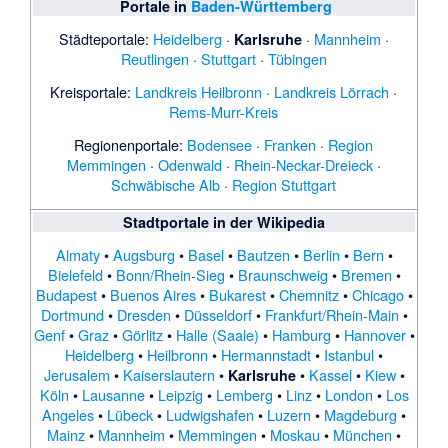
Portale in
Baden-Württemberg
Städteportale:
Heidelberg
·
·
Mannheim
·
Karlsruhe
Reutlingen
·
Stuttgart
·
Tübingen
Kreisportale:
Landkreis Heilbronn
·
Landkreis Lörrach
·
Rems-Murr-Kreis
Regionenportale:
Bodensee
·
Franken
·
Region
Memmingen
·
Odenwald
·
Rhein-Neckar-Dreieck
·
Schwäbische Alb
·
Region Stuttgart
Stadtportale
in der Wikipedia
Almaty
•
Augsburg
•
Basel
•
Bautzen
•
Berlin
•
Bern
•
Bielefeld
•
Bonn/Rhein-Sieg
•
Braunschweig
•
Bremen
•
Budapest
•
Buenos Aires
•
Bukarest
•
Chemnitz
•
Chicago
•
Dortmund
•
Dresden
•
Düsseldorf
•
Frankfurt/Rhein-Main
•
Genf
•
Graz
•
Görlitz
•
Halle (Saale)
•
Hamburg
•
Hannover
•
Heidelberg
•
Heilbronn
•
Hermannstadt
•
Istanbul
•
Jerusalem
•
Kaiserslautern
•
•
Kassel
•
Kiew
•
Karlsruhe
Köln
•
Lausanne
•
Leipzig
•
Lemberg
•
Linz
•
London
•
Los
Angeles
•
Lübeck
•
Ludwigshafen
•
Luzern
•
Magdeburg
•
Mainz
•
Mannheim
•
Memmingen
•
Moskau
•
München
•