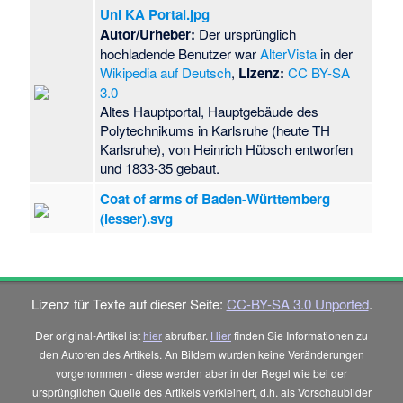
Uni KA Portal.jpg
Autor/Urheber:
Der ursprünglich
hochladende Benutzer war
AlterVista
in der
Wikipedia auf Deutsch
,
Lizenz:
CC BY-SA
3.0
Altes Hauptportal, Hauptgebäude des
Polytechnikums in Karlsruhe (heute TH
Karlsruhe), von Heinrich Hübsch entworfen
und 1833-35 gebaut.
Coat of arms of Baden-Württemberg
(lesser).svg
Lizenz für Texte auf dieser Seite:
CC-BY-SA 3.0 Unported
.
Der original-Artikel ist
hier
abrufbar.
Hier
finden Sie Informationen zu
den Autoren des Artikels. An Bildern wurden keine Veränderungen
vorgenommen - diese werden aber in der Regel wie bei der
ursprünglichen Quelle des Artikels verkleinert, d.h. als Vorschaubilder