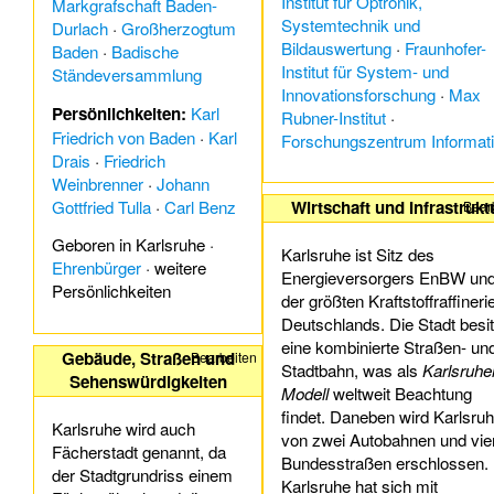
Institut für Optronik,
Markgrafschaft Baden-
Systemtechnik und
Durlach
·
Großherzogtum
Bildauswertung
·
Fraunhofer-
Baden
·
Badische
Institut für System- und
Ständeversammlung
Innovationsforschung
·
Max
Persönlichkeiten:
Karl
Rubner-Institut
·
Friedrich von Baden
·
Karl
Forschungszentrum Informat
Drais
·
Friedrich
Weinbrenner
·
Johann
Gottfried Tulla
·
Carl Benz
Wirtschaft und Infrastrukt
Bear
Geboren in Karlsruhe
·
Karlsruhe ist Sitz des
Ehrenbürger
·
weitere
Energieversorgers EnBW un
Persönlichkeiten
der größten Kraftstoffraffineri
Deutschlands. Die Stadt besit
eine kombinierte Straßen- un
Gebäude, Straßen und
Bearbeiten
Stadtbahn, was als
Karlsruhe
Sehenswürdigkeiten
Modell
weltweit Beachtung
findet. Daneben wird Karlsru
Karlsruhe wird auch
von zwei Autobahnen und vie
Fächerstadt genannt, da
Bundesstraßen erschlossen.
der Stadtgrundriss einem
Karlsruhe hat sich mit