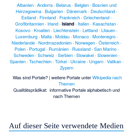
Albanien
·
Andorra
·
Belarus
·
Belgien
·
Bosnien und
Herzegowina
·
Bulgarien
·
Dänemark
·
Deutschland
·
Estland
·
Finnland
·
Frankreich
·
Griechenland
·
Großbritannien
·
Irland
·
Island
·
Italien
·
Kasachstan
·
Kosovo
·
Kroatien
·
Liechtenstein
·
Lettland
·
Litauen
·
Luxemburg
·
Malta
·
Moldau
·
Monaco
·
Montenegro
·
Niederlande
·
Nordmazedonien
·
Norwegen
·
Österreich
·
Polen
·
Portugal
·
Rumänien
·
Russland
·
San Marino
·
Schweden
·
Schweiz
·
Serbien
·
Slowakei
·
Slowenien
·
Spanien
·
Tschechien
·
Türkei
·
Ukraine
·
Ungarn
·
Vatikan
·
Zypern
Was sind Portale?
| weitere Portale unter
Wikipedia nach
Themen
Qualitätsprädikat:
informative Portale
alphabetisch
und
nach Themen
Auf dieser Seite verwendete Medien