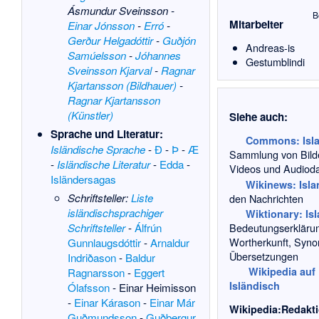
Ásmundur Sveinsson
-
B
Mitarbeiter
Einar Jónsson
-
Erró
-
Gerður Helgadóttir
-
Guðjón
Andreas-is
Samúelsson
-
Jóhannes
Gestumblindi
Sveinsson Kjarval
-
Ragnar
Kjartansson (Bildhauer)
-
Ragnar Kjartansson
(Künstler)
Siehe auch:
Sprache und Literatur:
Commons
: Isl
Isländische Sprache
-
Ð
-
Þ
-
Æ
Sammlung von Bild
-
Isländische Literatur
-
Edda
-
Videos und Audioda
Isländersagas
Wikinews: Isla
Schriftsteller:
Liste
den Nachrichten
isländischsprachiger
Wiktionary: Is
Schriftsteller
-
Álfrún
Bedeutungserkläru
Wortherkunft, Syn
Gunnlaugsdóttir
-
Arnaldur
Übersetzungen
Indriðason
-
Baldur
Wikipedia auf
Ragnarsson
-
Eggert
Isländisch
Ólafsson
-
Einar Heimisson
-
Einar Kárason
-
Einar Már
Wikipedia:Redakt
Guðmundsson
-
Guðbergur