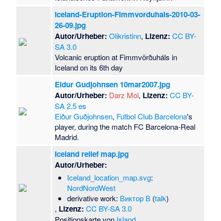
Iceland-Eruption-Fimmvorduhals-2010-03-
26-09.jpg
Autor/Urheber:
Olikristinn
,
Lizenz:
CC BY-
SA 3.0
Volcanic eruption at Fimmvörðuháls in
Iceland on its 6th day
Eidur Gudjohnsen 10mar2007.jpg
Autor/Urheber:
Darz Mol
,
Lizenz:
CC BY-
SA 2.5 es
Eiður Guðjohnsen
,
Futbol Club Barcelona
's
player, during the match FC Barcelona-Real
Madrid.
Iceland relief map.jpg
Autor/Urheber:
Iceland_location_map.svg
:
NordNordWest
derivative work:
Виктор В
(
talk
)
,
Lizenz:
CC BY-SA 3.0
Positionskarte von
Island