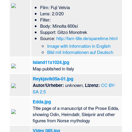
Film: Fuji Velvia
Lens: 2.0/20
Filter:
Body: Minolta 600si
Support: Gitzo Monotrek
Source:
http://fam-tille.de/sparetime.html
Image with Information in English
Bild mit Informationen auf Deutsch
Island11x1024.jpg
Map published in Italy
Reykjavik05a-01.jpg
Autor/Urheber:
unknown
,
Lizenz:
CC BY-
SA 2.5
Edda.jpg
Title page of a manuscript of the Prose Edda,
showing Odin, Heimdallr, Sleipnir and other
figures from Norse mythology
Videy 085.jpg