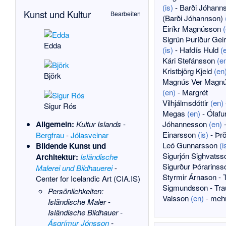
(is)
-
Barði Jóhann
Kunst und Kultur
Bearbeiten
(
Barði Jóhannson
)
Eiríkr Magnússon
Sigrún Þuríður Geir
Edda
(is)
-
Hafdís Huld
(
Kári Stefánsson
(e
Kristbjörg Kjeld
(en
Björk
Magnús Ver Magn
(en)
-
Margrét
Vilhjálmsdóttir
(en)
Sigur Rós
Megas
(en)
-
Ólafu
Jóhannesson
(en)
Allgemein:
Kultur Islands
-
Einarsson
(is)
-
Þrö
Bergfrau
-
Jólasveinar
Leó Gunnarsson
(i
Bildende Kunst und
Sigurjón Sighvatss
Architektur:
Isländische
Sigurður Þórarinss
Malerei und Bildhauerei
-
Styrmir Árnason
-
Center for Icelandic Art
(CIA.IS)
Sigmundsson
-
Tra
Persönlichkeiten:
Valsson
(en)
-
meh
Isländische Maler
-
Isländische Bildhauer
-
Ásgrímur Jónsson
-