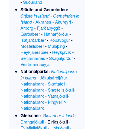
-
Suðurland
Städte und Gemeinden:
Städte in Island
-
Gemeinden in
Island
-
Akranes
-
Akureyri
-
Árborg
-
Fjarðabyggð
-
Garðabær
-
Hafnarfjörður
-
Ísafjarðarbær
-
Kópavogur
-
Mosfellsbær
-
Múlaþing
-
Reykjanesbær
-
Reykjavík
-
Seltjarnarnes
-
Skagafjörður
-
Vestmannaeyjar
Nationalparks:
Nationalparks
in Island
-
Jökulsárgljúfur-
Nationalpark
-
Skaftafell-
Nationalpark
-
Snæfellsjökull-
Nationalpark
-
Vatnajökull-
Nationalpark
-
Þingvellir-
Nationalpark
Gletscher:
Gletscher Islands
-
Drangajökull
-
Eiríksjökull
-
Eyjafjallajökull
-
Hofsjökull
-