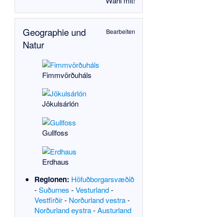
Wähl mit!
Geographie und
Bearbeiten
Natur
Fimmvörðuháls
Jökulsárlón
Gullfoss
Erdhaus
Regionen:
Höfuðborgarsvæðið
-
Suðurnes
-
Vesturland
-
Vestfirðir
-
Norðurland vestra
-
Norðurland eystra
-
Austurland