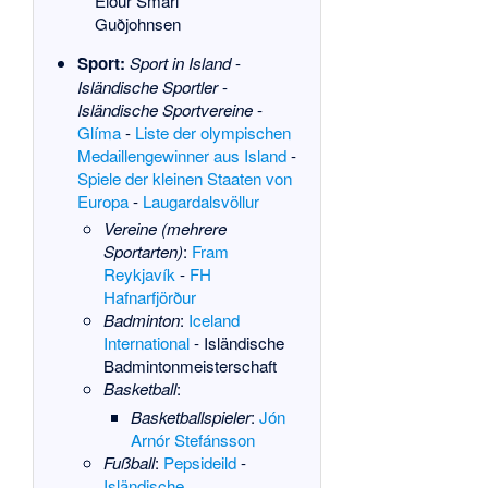
Eiður Smári
Guðjohnsen
Sport:
Sport in Island
-
Isländische Sportler
-
Isländische Sportvereine
-
Glíma
-
Liste der olympischen
Medaillengewinner aus Island
-
Spiele der kleinen Staaten von
Europa
-
Laugardalsvöllur
Vereine (mehrere
Sportarten)
:
Fram
Reykjavík
-
FH
Hafnarfjörður
Badminton
:
Iceland
International
-
Isländische
Badmintonmeisterschaft
Basketball
:
Basketballspieler
:
Jón
Arnór Stefánsson
Fußball
:
Pepsideild
-
Isländische