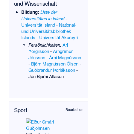
und Wissenschaft
Bildung:
Liste der
Universitäten in Island
-
Universität Island
-
National-
und Universitätsbibliothek
Islands
-
Universität Akureyri
Persönlichkeiten:
Ari
Þorgilsson
-
Arngrímur
Jónsson
-
Árni Magnússon
-
Björn Magnússon Ólsen
-
Guðbrandur Þorláksson
-
Jón Bjarni Atlason
Sport
Bearbeiten