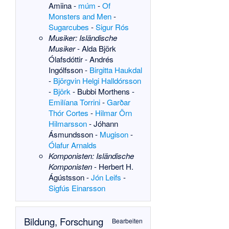
Amiina
-
múm
-
Of
Monsters and Men
-
Sugarcubes
-
Sigur Rós
Musiker:
Isländische
Musiker
-
Alda Björk
Ólafsdóttir
-
Andrés
Ingólfsson
-
Birgitta Haukdal
-
Björgvin Helgi Halldórsson
-
Björk
-
Bubbi Morthens
-
Emilíana Torrini
-
Garðar
Thór Cortes
-
Hilmar Örn
Hilmarsson
-
Jóhann
Ásmundsson
-
Mugison
-
Ólafur Arnalds
Komponisten:
Isländische
Komponisten
-
Herbert H.
Ágústsson
-
Jón Leifs
-
Sigfús Einarsson
Bildung, Forschung
Bearbeiten