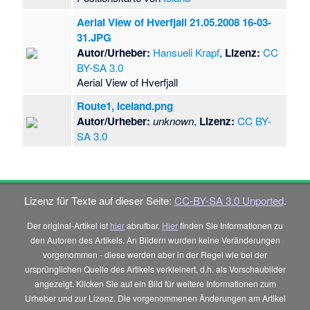
Aerial View of Hverfjall 21.05.2008 16-03-
31.JPG
Autor/Urheber:
Hansueli Krapf
,
Lizenz:
CC
BY-SA 3.0
Aerial View of Hverfjall
Route1, Iceland.png
Autor/Urheber:
unknown
,
Lizenz:
CC BY-
SA 3.0
Lizenz für Texte auf dieser Seite:
CC-BY-SA 3.0 Unported
.
Der original-Artikel ist
hier
abrufbar.
Hier
finden Sie Informationen zu
den Autoren des Artikels. An Bildern wurden keine Veränderungen
vorgenommen - diese werden aber in der Regel wie bei der
ursprünglichen Quelle des Artikels verkleinert, d.h. als Vorschaubilder
angezeigt. Klicken Sie auf ein Bild für weitere Informationen zum
Urheber und zur Lizenz. Die vorgenommenen Änderungen am Artikel