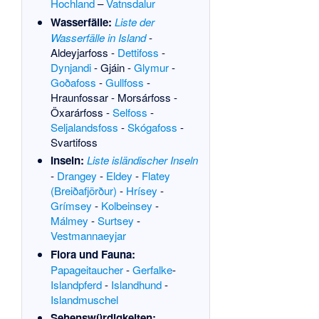
Hochland
–
Vatnsdalur
Wasserfälle:
Liste der
Wasserfälle in Island
-
Aldeyjarfoss
-
Dettifoss
-
Dynjandi
-
Gjáin
-
Glymur
-
Goðafoss
-
Gullfoss
-
Hraunfossar
-
Morsárfoss
-
Öxarárfoss
-
Selfoss
-
Seljalandsfoss
-
Skógafoss
-
Svartifoss
Inseln:
Liste isländischer Inseln
-
Drangey
-
Eldey
-
Flatey
(Breiðafjörður)
-
Hrísey
-
Grímsey
-
Kolbeinsey
-
Málmey
-
Surtsey
-
Vestmannaeyjar
Flora und Fauna:
Papageitaucher
-
Gerfalke
-
Islandpferd
-
Islandhund
-
Islandmuschel
Sehenswürdigkeiten: