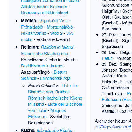
häufigsten Vornamen in Island
-
Guðmundsdóttir
Altisländischer Kalender
-
Hallgrímur Svei
Homosexualität in Island
Ólafur Skúlason
Medien:
Dagblaðið Vísir
-
(Bischof)
·
Þórha
Fréttablaðið
-
Morgunblaðið
-
Bjarnason
Ríkisútvarpið
-
Stöð 2
-
365
27. Dez.:
Jón H
miðlar
-
Vodafone Iceland
(Bischof)
·
Sigur
Sigurðsson
Religion:
Religion in Island
-
26. Dez.:
Helgud
Isländische Staatskirche
-
Pétur
·
Þórsdótti
Katholische Kirche in Island
-
25. Dez.:
Steing
Buddhismus in Island
-
Jónsson (Bischo
Ásatrúarfélagið
-
Bistum
Guðrún Karls
Skálholt
-
Landakotskirkja
Helgudóttir
·
Hel
Persönlichkeiten
:
Liste der
Guðmundsson
Bischöfe von Skálholt
-
Thordersen
·
Pé
Römisch-katholische Kirche
Pétursson (Bisc
in Island
-
Liste der Bischöfe
Steingrímur Jó
von Hólar
-
Magnús
Ásthildur Lóa Þó
Eiríksson
-
Sveinbjörn
Archiv der Neuen Ar
Beinteinsson
30-Tage-Catscan
Küche:
Isländische Küche
-