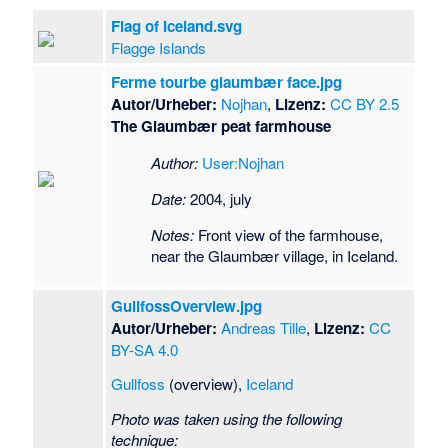
Flag of Iceland.svg
Flagge Islands
Ferme tourbe glaumbær face.jpg
Autor/Urheber:
Nojhan
,
Lizenz:
CC BY 2.5
The Glaumbær peat farmhouse
Author:
User:Nojhan
Date:
2004, july
Notes:
Front view of the farmhouse,
near the Glaumbær village, in Iceland.
GullfossOverview.jpg
Autor/Urheber:
Andreas Tille
,
Lizenz:
CC
BY-SA 4.0
Gullfoss
(overview),
Iceland
Photo was taken using the following
technique: