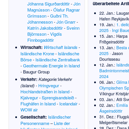
überarbeitete Arti
Jóhanna Sigurðardóttir
-
Jón
Magnússon
-
Ólafur Ragnar
22. Jan.:
Laugar
Grímsson
-
Guðni Th.
Hafen Reykjavík
Jóhannesson
-
Jón Gnarr
-
19. Jan.:
1. deil
Katrín Jakobsdóttir
-
Sveinn
2025
·
Ingi Bau
Björnsson
-
Vigdís
15. Jan.:
Harpa 
Finnbogadóttir
Friðgeirsdóttir
Wirtschaft:
Wirtschaft Islands
-
13. Jan.:
Besta 
2025
·
Jason
Isländische Krone
-
Isländische
Dourisseau
Börse
-
Isländische Zentralbank
12. Jan.:
Isländ
-
Geothermale Energie in Island
Badmintonmeist
-
Baugur Group
2024
Verkehr:
Kategorie:Verkehr
06. Jan.:
Glíma 
(Island)
-
Hringvegur
-
Olympischen Sp
Hochlandstraßen in Island
-
Víkingur Kristjá
Kjalvegur
-
Sprengisandsleið
-
03. Jan.:
Atli S
Flughäfen in Island
-
Icelandair
-
02. Jan.:
Emilía
WOW air
Ásgeirsdóttir
31. Dez.:
Flugpl
Gesellschaft:
Isländischer
Melgerðismelar
Personenname
–
Liste der
28. Dez.:
Dana 