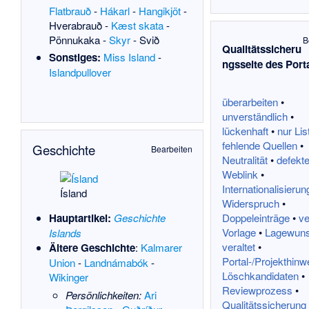
Flatbrauð
-
Hákarl
-
Hangikjöt
-
Hverabrauð
-
Kæst skata
-
Pönnukaka
-
Skyr
-
Svið
B
Qualitätssicheru
Sonstiges:
Miss Island
-
ngsseite des Port
Islandpullover
überarbeiten
•
unverständlich
•
lückenhaft
•
nur Lis
fehlende Quellen
•
Geschichte
Bearbeiten
Neutralität
•
defekte
Weblink
•
Internationalisierun
Ísland
Widerspruch
•
Doppeleinträge
•
ve
Hauptartikel:
Geschichte
Vorlage
•
Lagewun
Islands
veraltet
•
Ältere Geschichte
:
Kalmarer
Portal-/Projekthinw
Union
-
Landnámabók
-
Löschkandidaten
•
Wikinger
Reviewprozess
•
Persönlichkeiten:
Ari
Qualitätssicherung