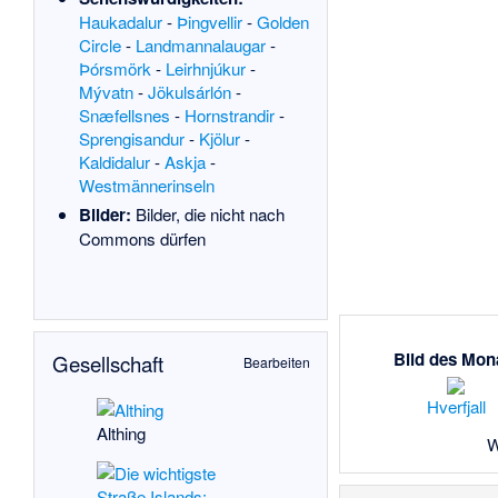
Haukadalur
-
Þingvellir
-
Golden
Circle
-
Landmannalaugar
-
Þórsmörk
-
Leirhnjúkur
-
Mývatn
-
Jökulsárlón
-
Snæfellsnes
-
Hornstrandir
-
Sprengisandur
-
Kjölur
-
Kaldidalur
-
Askja
-
Westmännerinseln
Bilder:
Bilder, die nicht nach
Commons dürfen
Bild des Mon
Gesellschaft
Bearbeiten
Hverfjall
Althing
W