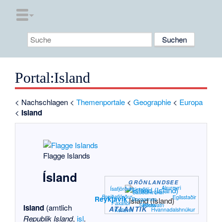
Portal
:
Island
<
Nachschlagen
<
Themenportale
<
Geographie
<
Europa
<
Island
Flagge Islands
Ísland
GRÖNLANDSEE
Akureyri
Ísafjörður
Húnaflói
Sauðárkrókur
Breiðafjörður
Egilsstaðir
Reykjavík
Borgarnes
Island (Island)
Faxaflói
Selfoss
Þórisvatn
Island
(amtlich
ATLANTIK
Hvannadalshnúkur
Keflavík
Republik Island
,
isl
.