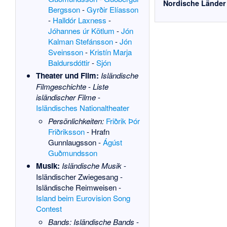
Nordische Länder
Bergsson
-
Gyrðir Elíasson
-
Halldór Laxness
-
Jóhannes úr Kötlum
-
Jón
Kalman Stefánsson
-
Jón
Sveinsson
-
Kristín Marja
Baldursdóttir
-
Sjón
Theater und Film:
Isländische
Filmgeschichte
-
Liste
isländischer Filme
-
Isländisches Nationaltheater
Persönlichkeiten:
Friðrik Þór
Friðriksson
-
Hrafn
Gunnlaugsson
-
Ágúst
Guðmundsson
Musik:
Isländische Musik
-
Isländischer Zwiegesang
-
Isländische Reimweisen
-
Island beim Eurovision Song
Contest
Bands:
Isländische Bands
-