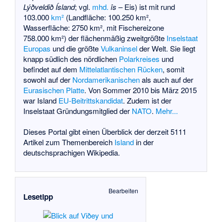
Lýðveldið Ísland
; vgl.
mhd.
îs
– Eis) ist mit rund
103.000
km²
(Landfläche: 100.250 km²,
Wasserfläche: 2750 km², mit Fischereizone
758.000 km²) der flächenmäßig zweitgrößte
Inselstaat
Europas
und die größte
Vulkaninsel
der Welt. Sie liegt
knapp südlich des nördlichen
Polarkreises
und
befindet auf dem
Mittelatlantischen Rücken
, somit
sowohl auf der
Nordamerikanischen
als auch auf der
Eurasischen Platte
. Von Sommer 2010 bis März 2015
war Island
EU-Beitrittskandidat
. Zudem ist der
Inselstaat Gründungsmitglied der
NATO
.
Mehr...
Dieses
Portal
gibt einen Überblick der derzeit 5111
Artikel zum Themenbereich
Island
in der
deutschsprachigen Wikipedia.
Bearbeiten
Lesetipp