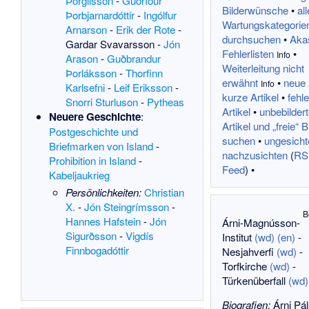
Þorgilsson
-
Guðríður
Bilderwünsche
•
all
Þorbjarnardóttir
-
Ingólfur
Wartungskategorie
Arnarson
-
Erik der Rote
-
durchsuchen
•
Aka
Gardar Svavarsson
-
Jón
Fehlerlisten
•
Info
Arason
-
Guðbrandur
Weiterleitung nicht
Þorláksson
-
Thorfinn
erwähnt
•
neue 
Info
Karlsefni
-
Leif Eriksson
-
kurze Artikel
•
fehl
Snorri Sturluson
-
Pytheas
Artikel
•
unbebildert
Neuere Geschichte
:
Artikel und „freie“ B
Postgeschichte und
suchen
•
ungesicht
Briefmarken von Island
-
nachzusichten
(
RS
Prohibition in Island
-
Feed
) •
Kabeljaukrieg
Persönlichkeiten:
Christian
X.
-
Jón Steingrímsson
-
B
Hannes Hafstein
-
Jón
Árni-Magnússon-
Sigurðsson
-
Vigdís
Institut
(wd)
(en)
-
Finnbogadóttir
Nesjahverfi
(wd)
-
Torfkirche
(wd)
-
Türkenüberfall
(wd)
Biografien:
Árni Pá