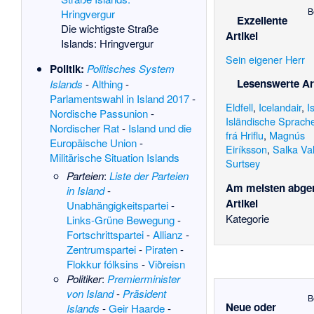
B
Exzellente
Die wichtigste Straße
Artikel
Islands: Hringvergur
Sein eigener Herr
Politik:
Politisches System
Lesenswerte Art
Islands
-
Althing
-
Parlamentswahl in Island 2017
-
Eldfell
,
Icelandair
,
I
Nordische Passunion
-
Isländische Sprach
Nordischer Rat
-
Island und die
frá Hriflu
,
Magnús
Europäische Union
-
Eiríksson
,
Salka Va
Militärische Situation Islands
Surtsey
Parteien
:
Liste der Parteien
Am meisten abge
in Island
-
Artikel
Unabhängigkeitspartei
-
Kategorie
Links-Grüne Bewegung
-
Fortschrittspartei
-
Allianz
-
Zentrumspartei
-
Piraten
-
Flokkur fólksins
-
Viðreisn
Politiker
:
Premierminister
von Island
-
Präsident
B
Neue oder
Islands
-
Geir Haarde
-