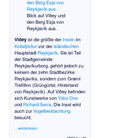
Blick auf Viðey und
den Berg Esja von
Reykjavík aus.
Viðey
ist die größte der
Inseln
im
Kollafjörður
vor der
isländischen
Hauptstadt
Reykjavík
. Sie ist Teil
der Stadtgemeinde
Reykjavíkurborg
, gehört jedoch zu
keinem der zehn Stadtbezirke
Reykjavíks, sondern zum Græni
Trefillinn (Grüngürtel, Hinterland
von Reykjavík). Auf Viðey befinden
sich Kunstwerke von
Yoko Ono
und
Richard Serra
. Die Insel wird
auch zur
Vogelbeobachtung
besucht.
... weiterlesen