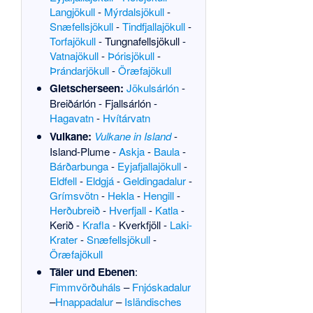
Langjökull
-
Mýrdalsjökull
-
Snæfellsjökull
-
Tindfjallajökull
-
Torfajökull
-
Tungnafellsjökull
-
Vatnajökull
-
Þórisjökull
-
Þrándarjökull
-
Öræfajökull
Gletscherseen:
Jökulsárlón
-
Breiðárlón
-
Fjallsárlón
-
Hagavatn
-
Hvítárvatn
Vulkane:
Vulkane in Island
-
Island-Plume
-
Askja
-
Baula
-
Bárðarbunga
-
Eyjafjallajökull
-
Eldfell
-
Eldgjá
-
Geldingadalur
-
Grímsvötn
-
Hekla
-
Hengill
-
Herðubreið
-
Hverfjall
-
Katla
-
Kerið
-
Krafla
-
Kverkfjöll
-
Laki-
Krater
-
Snæfellsjökull
-
Öræfajökull
Täler und Ebenen
:
Fimmvörðuháls
–
Fnjóskadalur
–
Hnappadalur
–
Isländisches