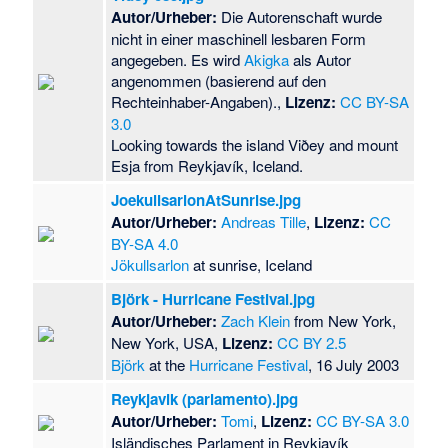
Autor/Urheber:
Die Autorenschaft wurde
nicht in einer maschinell lesbaren Form
angegeben. Es wird
Akigka
als Autor
angenommen (basierend auf den
Rechteinhaber-Angaben).,
Lizenz:
CC BY-SA
3.0
Looking towards the island Viðey and mount
Esja from Reykjavík, Iceland.
JoekullsarlonAtSunrise.jpg
Autor/Urheber:
Andreas Tille
,
Lizenz:
CC
BY-SA 4.0
Jökullsarlon
at sunrise, Iceland
Björk - Hurricane Festival.jpg
Autor/Urheber:
Zach Klein
from New York,
New York, USA,
Lizenz:
CC BY 2.5
Björk
at the
Hurricane Festival
, 16 July 2003
Reykjavik (parlamento).jpg
Autor/Urheber:
Tomi
,
Lizenz:
CC BY-SA 3.0
Isländisches Parlament in Reykjavík