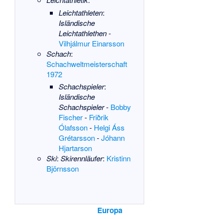
Leichtathleten
:
Isländische
Leichtathlethen
-
Vilhjálmur Einarsson
Schach
:
Schachweltmeisterschaft
1972
Schachspieler
:
Isländische
Schachspieler
-
Bobby
Fischer
-
Friðrik
Ólafsson
-
Helgi Áss
Grétarsson
-
Jóhann
Hjartarson
Ski
:
Skirennläufer
:
Kristinn
Björnsson
Europa