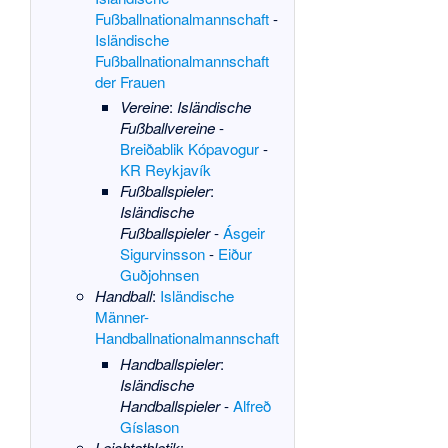
Fußballnationalmannschaft
-
Isländische
Fußballnationalmannschaft
der Frauen
Vereine
:
Isländische
Fußballvereine
-
Breiðablik Kópavogur
-
KR Reykjavík
Fußballspieler
:
Isländische
Fußballspieler
-
Ásgeir
Sigurvinsson
-
Eiður
Guðjohnsen
Handball
:
Isländische
Männer-
Handballnationalmannschaft
Handballspieler
:
Isländische
Handballspieler
-
Alfreð
Gíslason
Leichtathletik
: