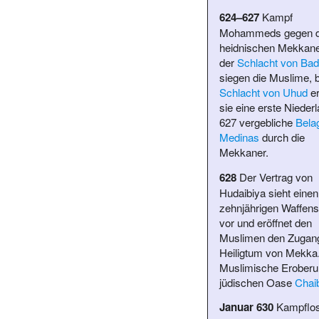
624–627
Kampf
Mohammeds gegen d
heidnischen Mekkane
der
Schlacht von Bad
siegen die Muslime, b
Schlacht von Uhud
er
sie eine erste Niederl
627 vergebliche
Bela
Medinas
durch die
Mekkaner.
628
Der Vertrag von
Hudaibiya sieht einen
zehnjährigen Waffenst
vor und eröffnet den
Muslimen den Zugan
Heiligtum von Mekka
Muslimische Eroberu
jüdischen Oase
Chai
Januar 630
Kampflo