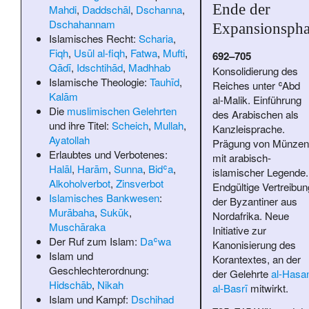
Ende der
Mahdi
,
Daddschāl
,
Dschanna
,
Dschahannam
Expansionspha
Islamisches Recht:
Scharia
,
Fiqh
,
Usūl al-fiqh
,
Fatwa
,
Mufti
,
692–705
Qādī
,
Idschtihād
,
Madhhab
Konsolidierung des
Islamische Theologie:
Tauhīd
,
Reiches unter ʿAbd
Kalām
al-Malik. Einführung
Die
muslimischen Gelehrten
des Arabischen als
und ihre Titel:
Scheich
,
Mullah
,
Kanzleisprache.
Ayatollah
Prägung von Münzen
Erlaubtes und Verbotenes:
mit arabisch-
Halāl
,
Harām
,
Sunna
,
Bidʿa
,
islamischer Legende.
Alkoholverbot
,
Zinsverbot
Endgültige Vertreibun
Islamisches Bankwesen
:
der Byzantiner aus
Murābaha
,
Sukūk
,
Nordafrika. Neue
Muschāraka
Initiative zur
Der Ruf zum Islam:
Daʿwa
Kanonisierung des
Islam und
Korantextes, an der
Geschlechterordnung:
der Gelehrte
al-Hasa
Hidschāb
,
Nikah
al-Basrī
mitwirkt.
Islam und Kampf:
Dschihad