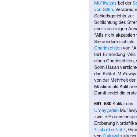
Muʿāwiyas
bei der
Sc
von Siffin
. Verabredu
Schiedsgerichts zur
Schlichtung des Strei
aber von einigen Anh
ʿAlīs nicht akzeptiert 
Sie sondern sich als
Charidschiten
von ʿAl
661 Ermordung ʿAlīs
einen Charidschiten, 
Sohn
Hasan
verzichte
das Kalifat. Muʿāwiya
von der Mehrheit der
Muslime als Kalif ane
Damit endet die erste
661–680
Kalifat des
Umayyaden
Muʿāwiy
zweite Expansionsper
Eroberung Nordafrika
ʿUqba ibn Nāfiʿ
, Grü
von
Qairawān
als ne