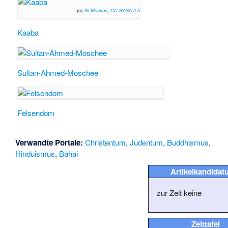
(c)
Ali Mansuri
,
CC BY-SA 2.5
Kaaba
Sultan-Ahmed-Moschee
Felsendom
Verwandte Portale:
Christentum
,
Judentum
,
Buddhismus
,
Hinduismus
,
Bahai
Artikelkandidat
zur Zeit keine
Zeittafel