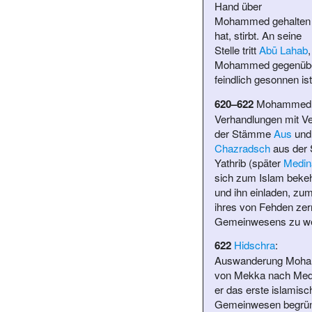
Hand über
Mohammed gehalten
hat, stirbt. An seine
Stelle tritt
Abū Lahab
,
Mohammed gegenüb
feindlich gesonnen ist
620–622
Mohammed f
Verhandlungen mit Ve
der Stämme
Aus
und
Chazradsch
aus der 
Yathrib (später
Medin
sich zum Islam beke
und ihn einladen, zu
ihres von Fehden zerr
Gemeinwesens zu we
622
Hidschra
:
Auswanderung Moh
von Mekka nach Med
er das erste islamisc
Gemeinwesen begrün