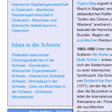
Tughrul Beg
ergreift d
Islamische Glaubensgemeinschaft
Macht in Bagdad, wi
in Österreich
-
Alevitische
abbasidischen Kalifen
Glaubensgemeinschaft in
"Sultan des Ostens u
Österreich
-
Moscheen und
Westens" anerkannt 
islamische Gebetsräume in
beendet die Herrschaf
Österreich
Buyiden. Beginn der
sunnitischen
Restaura
Islam in der Schweiz
1063–1092
Unter den
Sultanen
Alp Arslan
u
Föderation Islamischer
Malik Schah I.
entwic
Dachorganisationen in der
sich der Seldschuken
Schweiz
-
Koordination
zu einer islamischen
Islamischer Organisationen
Großmacht. Die Schl
Schweiz
-
Islamischer Zentralrat
von
Schlacht bei Man
Schweiz
-
Ahmadiyya in der
(1071), bei der Alp Ar
Schweiz
-
Liste von Moscheen in
über die Byzantiner si
der Schweiz
-
Schweizer
leitet die Islamisierun
Minarettstreit
Kleinasiens ein. Förd
der sunnitischen
Neue Artikel
Rechtsgelehrsamkeit
Bearbeiten