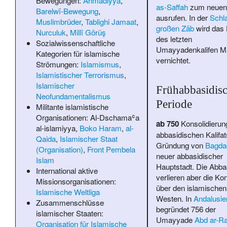
Bewegungen:
Ahmadiyya
,
as-Saffah
zum neuen 
Barelwī-Bewegung
,
ausrufen. In der
Schl
Muslimbrüder
,
Tablighi Jamaat
,
großen Zāb
wird das
Nurculuk
,
Millî Görüş
des letzten
Sozialwissenschaftliche
Umayyadenkalifen M
Kategorien für islamische
vernichtet.
Strömungen:
Islamismus
,
Islamistischer Terrorismus
,
Islamischer
Frühabbasidis
Neofundamentalismus
Periode
Militante islamistische
Organisationen:
Al-Dschamaʿa
ab 750
Konsolidierun
al-islamiyya
,
Boko Haram
,
al-
abbasidischen Kalifat
Qaida
,
Islamischer Staat
Gründung von
Bagda
(Organisation)
,
Front Pembela
neuer abbasidischer
Islam
Hauptstadt. Die Abba
International aktive
verlieren aber die Kon
Missionsorganisationen:
über den islamischen
Islamische Weltliga
Westen. In
Andalusie
Zusammenschlüsse
begründet 756 der
islamischer Staaten:
Umayyade
Abd ar-R
Organisation für Islamische