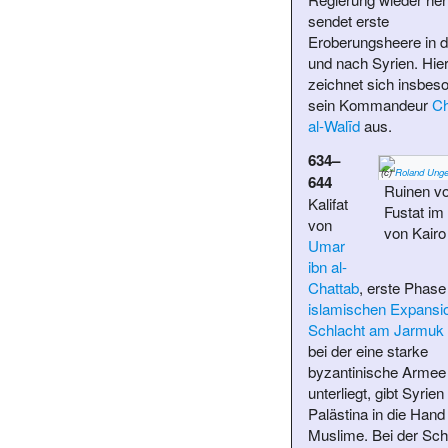
sendet erste
Eroberungsheere in d
und nach Syrien. Hier
zeichnet sich insbes
sein Kommandeur
Ch
al-Walīd
aus.
634–
(c)
Roland Unge
644
Ruinen v
Kalifat
Fustat im
von
von Kairo
Umar
ibn al-
Chattab
, erste Phase
islamischen Expansi
Schlacht am Jarmuk
bei der eine starke
byzantinische Armee
unterliegt, gibt Syrien
Palästina in die Hand
Muslime. Bei der
Sch