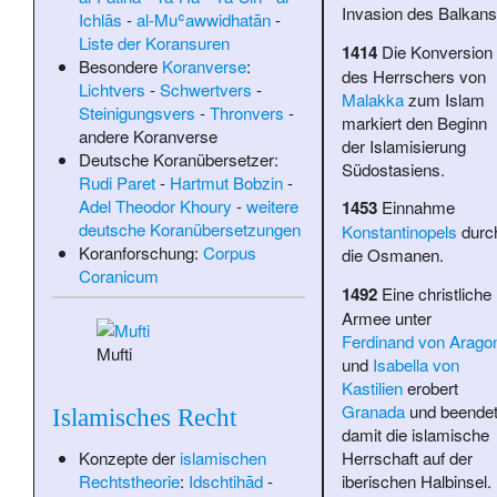
Invasion des Balkans
Ichlās
-
al-Muʿawwidhatān
-
Liste der Koransuren
1414
Die Konversion
Besondere
Koranverse
:
des Herrschers von
Lichtvers
-
Schwertvers
-
Malakka
zum Islam
Steinigungsvers
-
Thronvers
-
markiert den Beginn
andere Koranverse
der Islamisierung
Deutsche Koranübersetzer:
Südostasiens.
Rudi Paret
-
Hartmut Bobzin
-
Adel Theodor Khoury
-
weitere
1453
Einnahme
deutsche Koranübersetzungen
Konstantinopels
durc
Koranforschung:
Corpus
die Osmanen.
Coranicum
1492
Eine christliche
Armee unter
Ferdinand von Arago
Mufti
und
Isabella von
Kastilien
erobert
Granada
und beende
Islamisches Recht
damit die islamische
Herrschaft auf der
Konzepte der
islamischen
iberischen Halbinsel.
Rechtstheorie
:
Idschtihād
-