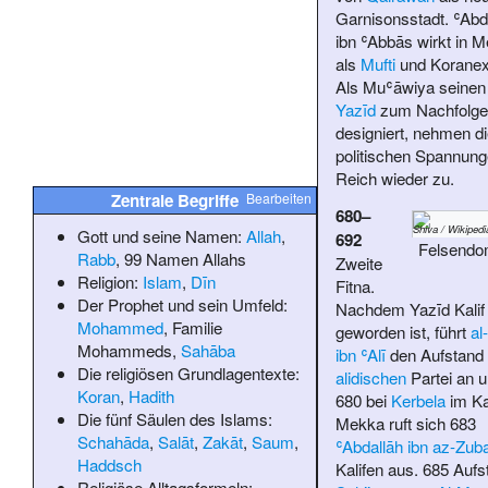
Garnisonsstadt.
ʿAbd
ibn ʿAbbās
wirkt in 
als
Mufti
und Koranex
Als Muʿāwiya seinen
Yazīd
zum Nachfolge
designiert, nehmen di
politischen Spannung
Reich wieder zu.
Zentrale Begriffe
Bearbeiten
680–
(c) Andrew Shiva / Wikipe
Gott und seine Namen:
Allah
,
692
Felsend
Rabb
,
99 Namen Allahs
Zweite
Religion:
Islam
,
Dīn
Fitna.
Der Prophet und sein Umfeld:
Nachdem Yazīd Kalif
Mohammed
,
Familie
geworden ist, führt
al
Mohammeds
,
Sahāba
ibn ʿAlī
den Aufstand
Die religiösen Grundlagentexte:
alidischen
Partei an un
Koran
,
Hadith
680 bei
Kerbela
im Ka
Die fünf Säulen des Islams:
Mekka ruft sich 683
Schahāda
,
Salāt
,
Zakāt
,
Saum
,
ʿAbdallāh ibn az-Zuba
Haddsch
Kalifen aus. 685 Aufs
Religiöse Alltagsformeln: