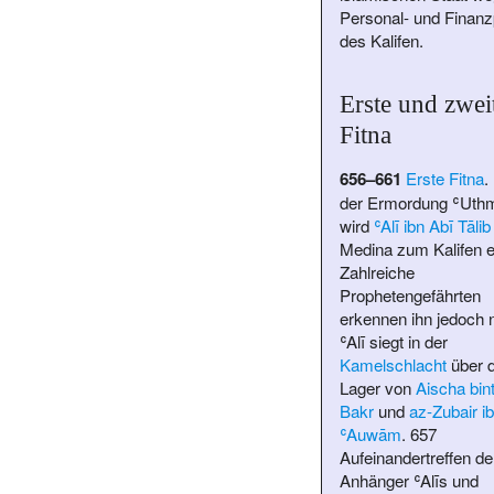
Personal- und Finanzp
des Kalifen.
Erste und zwei
Fitna
656–661
Erste Fitna
.
der Ermordung ʿUth
wird
ʿAlī ibn Abī Tālib
Medina zum Kalifen 
Zahlreiche
Prophetengefährten
erkennen ihn jedoch n
ʿAlī siegt in der
Kamelschlacht
über 
Lager von
Aischa bint
Bakr
und
az-Zubair ib
ʿAuwām
. 657
Aufeinandertreffen de
Anhänger ʿAlīs und