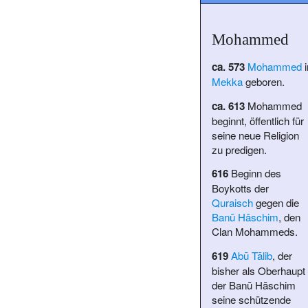
Mohammed
ca. 573
Mohammed
i
Mekka
geboren.
ca. 613
Mohammed
beginnt, öffentlich für
seine neue Religion
zu predigen.
616
Beginn des
Boykotts der
Quraisch
gegen die
Banū Hāschim
, den
Clan Mohammeds.
619
Abū Tālib
, der
bisher als Oberhaupt
der Banū Hāschim
seine schützende