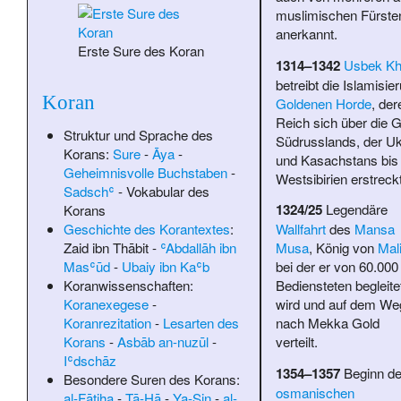
muslimischen Fürste
anerkannt.
Erste Sure des Koran
1314–1342
Usbek K
betreibt die Islamisie
Koran
Goldenen Horde
, der
Reich sich über die G
Struktur und Sprache des
Südrusslands, der Uk
Korans:
Sure
-
Āya
-
und Kasachstans bis
Geheimnisvolle Buchstaben
-
Westsibirien erstreckt
Sadschʿ
-
Vokabular des
1324/25
Legendäre
Korans
Geschichte des Korantextes
:
Wallfahrt
des
Mansa
Zaid ibn Thābit
-
ʿAbdallāh ibn
Musa
, König von
Mal
Masʿūd
-
Ubaiy ibn Kaʿb
bei der er von 60.000
Koranwissenschaften:
Bediensteten begleite
Koranexegese
-
wird und auf dem We
Koranrezitation
-
Lesarten des
nach Mekka Gold
Korans
-
Asbāb an-nuzūl
-
verteilt.
Iʿdschāz
1354–1357
Beginn de
Besondere Suren des Korans:
osmanischen
al-Fātiha
-
Tā-Hā
-
Ya-Sin
-
al-