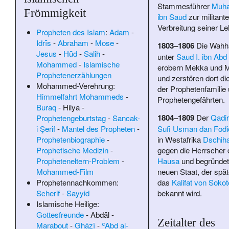
Stammesführer
Muh
Frömmigkeit
ibn Saud
zur militant
Verbreitung seiner Le
Propheten des Islam
:
Adam
-
Idrīs
-
Abraham
-
Mose
-
1803–1806
Die Wahha
Jesus
-
Hūd
-
Salih
-
unter
Saud I. ibn Abd 
Mohammed
-
Islamische
erobern Mekka und 
Prophetenerzählungen
und zerstören dort di
Mohammed-Verehrung:
der Prophetenfamilie 
Himmelfahrt Mohammeds
-
Prophetengefährten.
Buraq
-
Hilya
-
1804–1809
Der
Qadir
Prophetengeburtstag
-
Sancak-
Sufi
Usman dan Fodi
i Şerif
-
Mantel des Propheten
-
in Westafrika
Dschih
Prophetenbiographie
-
gegen die Herrscher 
Prophetische Medizin
-
Hausa
und begründet
Propheteneltern-Problem
-
neuen Staat, der spät
Mohammed-Film
das
Kalifat von Sokot
Prophetennachkommen:
bekannt wird.
Scherif
-
Sayyid
Islamische Heilige:
Gottesfreunde
-
Abdāl
-
Zeitalter des
Marabout
-
Ghāzī
-
ʿAbd al-