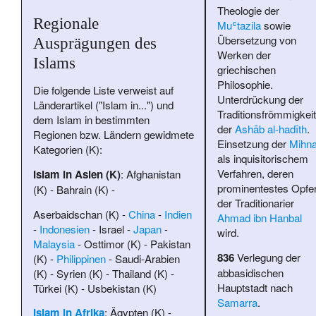
Theologie der
Regionale
Muʿtazila
sowie
Übersetzung von
Ausprägungen des
Werken der
Islams
griechischen
Philosophie.
Die folgende Liste verweist auf
Unterdrückung der
Länderartikel ("Islam in...") und
Traditionsfrömmigkeit
dem Islam in bestimmten
der
Ashāb al-hadīth
.
Regionen bzw. Ländern gewidmete
Einsetzung der
Mihn
Kategorien (K):
als inquisitorischem
Verfahren, deren
Islam in Asien (K)
:
Afghanistan
prominentestes Opfe
(K)
-
Bahrain (K)
-
der Traditionarier
Aserbaidschan (K)
-
China
-
Indien
Ahmad ibn Hanbal
-
Indonesien
-
Israel
-
Japan
-
wird.
Malaysia
-
Osttimor (K)
-
Pakistan
836
Verlegung der
(K)
-
Philippinen
-
Saudi-Arabien
abbasidischen
(K)
-
Syrien (K)
-
Thailand (K)
-
Hauptstadt nach
Türkei (K)
-
Usbekistan (K)
Samarra
.
Islam in Afrika
:
Ägypten (K)
-