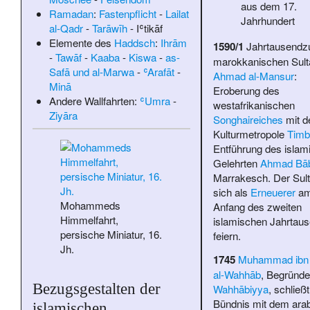
aus dem 17.
Ramadan
:
Fastenpflicht
-
Lailat
Jahrhundert
al-Qadr
-
Tarāwīh
-
Iʿtikāf
Elemente des
Haddsch
:
Ihrām
1590/1
Jahrtausendz
-
Tawāf
-
Kaaba
-
Kiswa
-
as-
marokkanischen Sult
Safā und al-Marwa
-
ʿArafāt
-
Ahmad al-Mansur
:
Minā
Eroberung des
Andere Wallfahrten:
ʿUmra
-
westafrikanischen
Ziyāra
Songhaireiches
mit d
Kulturmetropole
Timb
Entführung des islam
Gelehrten
Ahmad Bā
Marrakesch. Der Sult
sich als
Erneuerer
a
Mohammeds
Anfang des zweiten
Himmelfahrt,
islamischen Jahrtau
persische Miniatur, 16.
feiern.
Jh.
1745
Muhammad ibn
al-Wahhāb
, Begründe
Bezugsgestalten der
Wahhābiyya
, schließt
Bündnis mit dem ara
islamischen