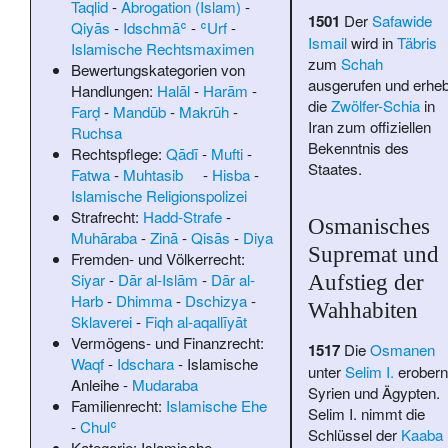
Taqlid
-
Abrogation (Islam)
-
1501
Der
Safawide
Qiyās
-
Idschmāʿ
-
ʿUrf
-
Ismail
wird in
Täbris
Islamische Rechtsmaximen
zum
Schah
Bewertungskategorien von
ausgerufen und erheb
Handlungen:
Halāl
-
Harām
-
die
Zwölfer-Schia
in
Farḍ
-
Mandūb
-
Makrūh
-
Iran zum offiziellen
Ruchsa
Bekenntnis des
Rechtspflege:
Qādī
-
Mufti
-
Staates.
Fatwa
-
Muhtasib
-
Hisba
-
Islamische Religionspolizei
Strafrecht:
Hadd-Strafe
-
Osmanisches
Muhāraba
-
Zinā
-
Qisās
-
Diya
Supremat und
Fremden- und Völkerrecht:
Siyar
-
Dār al-Islām
-
Dār al-
Aufstieg der
Harb
-
Dhimma
-
Dschizya
-
Wahhabiten
Sklaverei
-
Fiqh al-aqallīyāt
Vermögens- und Finanzrecht:
1517
Die
Osmanen
Waqf
-
Idschara
-
Islamische
unter
Selim I.
erobern
Anleihe
-
Mudaraba
Syrien und Ägypten.
Familienrecht:
Islamische Ehe
Selim I. nimmt die
-
Chulʿ
Schlüssel der
Kaaba
Kategorie: Islamische