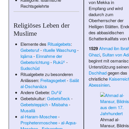
von Mekka in
Rechtsgelehrte
Empfang und wird
dadurch zum
Oberherrscher der
Religiöses Leben der
Heiligen Stätten. End
des abbasidischen
Muslime
Schattenkalifats von 
Elemente des
Ritualgebets
:
1529
Ahmad ibn Ibrah
Gebetsruf
-
rituelle Waschung
-
Ghazi
,
Sultan von Ad
Iqāma
-
Einnahme der
beginnt mit osmanisc
Gebetsrichtung
-
Rukūʿ
-
Unterstützung seinen
Sudschūd
Dschihad
gegen das
Ritualgebete zu besonderen
christliche
Kaiserreic
Anlässen:
Freitagsgebet
-
Salāt
Abessinien
.
al-Dschanāza
Andere Gebete:
Duʿā'
Gebetskultur:
Gebetsfleck
-
Gebetsteppich
-
Misbaha
-
Musallā
al-Haram-Moschee
-
Ahmad al-
Prophetenmoschee
-
al-Aqsa-
Mansur, Bildnis
Moschee
-
Felsendom