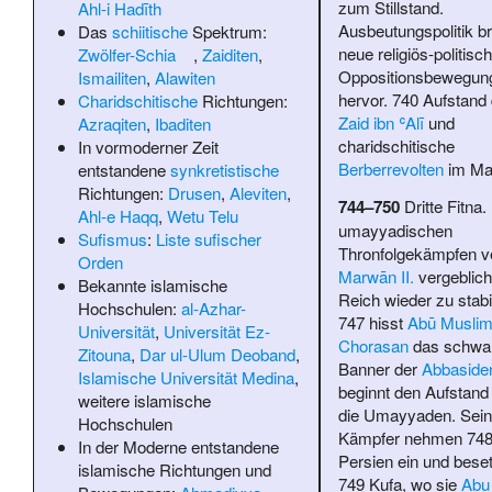
zum Stillstand.
Ahl-i Hadīth
Ausbeutungspolitik br
Das
schiitische
Spektrum:
neue religiös-politisc
Zwölfer-Schia
,
Zaiditen
,
Oppositionsbewegun
Ismailiten
,
Alawiten
hervor. 740 Aufstand
Charidschitische
Richtungen:
Zaid ibn ʿAlī
und
Azraqiten
,
Ibaditen
charidschitische
In vormoderner Zeit
Berberrevolten
im Ma
entstandene
synkretistische
Richtungen:
Drusen
,
Aleviten
,
744–750
Dritte Fitna
Ahl-e Haqq
,
Wetu Telu
umayyadischen
Sufismus
:
Liste sufischer
Thronfolgekämpfen v
Orden
Marwān II.
vergeblich
Bekannte islamische
Reich wieder zu stabil
Hochschulen:
al-Azhar-
747 hisst
Abū Musli
Universität
,
Universität Ez-
Chorasan
das schwa
Zitouna
,
Dar ul-Ulum Deoband
,
Banner der
Abbaside
Islamische Universität Medina
,
beginnt den Aufstand
weitere islamische
die Umayyaden. Sei
Hochschulen
Kämpfer nehmen 748
In der Moderne entstandene
Persien ein und bese
islamische Richtungen und
749 Kufa, wo sie
Abu