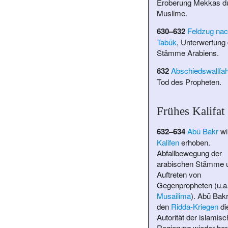
Eroberung Mekkas du
Muslime.
630–632
Feldzug na
Tabūk
, Unterwerfung 
Stämme Arabiens.
632
Abschiedswallfah
Tod des Propheten.
Frühes Kalifat
632–634
Abū Bakr
wi
Kalifen
erhoben.
Abfallbewegung der
arabischen Stämme 
Auftreten von
Gegenpropheten (u.a
Musailima
). Abū Bakr 
den
Ridda-Kriegen
di
Autorität der islamis
Regierung wieder her