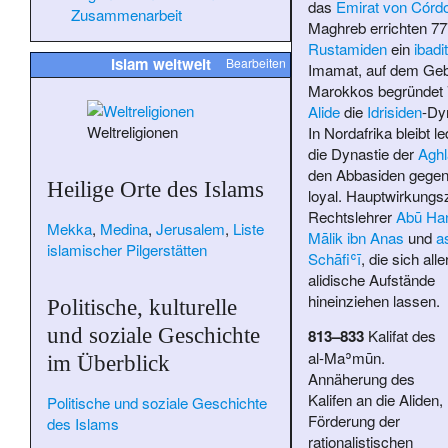
das
Emirat von Córd
Zusammenarbeit
Maghreb errichten 77
Rustamiden
ein
ibadi
Islam weltweit
Bearbeiten
Imamat, auf dem Geb
Marokkos begründet 
Alide
die
Idrisiden
-Dy
Weltreligionen
In Nordafrika bleibt le
die Dynastie der
Aghl
den Abbasiden gege
Heilige Orte des Islams
loyal. Hauptwirkungsz
Rechtslehrer
Abū Han
Mekka
,
Medina
,
Jerusalem
,
Liste
Mālik ibn Anas
und
a
islamischer Pilgerstätten
Schāfiʿī
, die sich alle
alidische Aufstände
hineinziehen lassen.
Politische, kulturelle
und soziale Geschichte
813–833
Kalifat des
al-Maʾmūn
.
im Überblick
Annäherung des
Kalifen an die Aliden,
Politische und soziale Geschichte
Förderung der
des Islams
rationalistischen