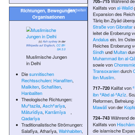
705–715
Während de
Kalifats von
al-Walīd
g
Richtungen, Bewegungen,
Bearbeiten
Expansion des Reich
Organisationen
Tāriq ibn Ziyād
überqu
Straße von Gibraltar
leitet die Eroberung 
Andalus
ein. Im Oste
(c)
Ash sydney
in der
Reiches Eroberung v
Wikipedia auf Englisch
,
CC BY-
SA 3.0
Sindh
und
Multan
dur
Muslimische Jungen
Muhammad ibn al-Q
in Delhi
sowie von
Choresmi
Transoxanien
durch
Q
Die
sunnitischen
ibn Muslim
.
Rechtsschulen
:
Hanafiten
,
Malikiten
,
Schafiiten
,
717–720
Kalifat von
Hanbaliten
ibn ʿAbd al-ʿAzīz
. So
Theologische Richtungen:
Reformen, Befreiung 
Muʿtazila
,
Aschʿarīya
,
Mawālī
von der
Kopfs
Māturīdīya
,
Karrāmīya
,
724–743
Während de
Qadarīya
Kalifats von
Hischām
Traditionalistische Strömungen:
die islamische Expan
Salafīya
,
Atharīya
,
Wahhabiten
,