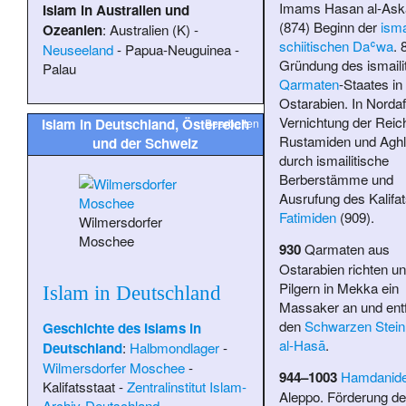
Imams
Hasan al-Ask
Islam in Australien und
(874) Beginn der
isma
Ozeanien
:
Australien (K)
-
schiitischen
Daʿwa
. 
Neuseeland
-
Papua-Neuguinea
-
Gründung des ismaili
Palau
Qarmaten
-Staates in
Ostarabien. In Nordaf
Vernichtung der Reic
Islam in Deutschland, Österreich
Bearbeiten
Rustamiden und Aghl
und der Schweiz
durch ismailitische
Berberstämme und
Ausrufung des Kalifat
Fatimiden
(909).
Wilmersdorfer
Moschee
930
Qarmaten aus
Ostarabien richten un
Pilgern in Mekka ein
Islam in Deutschland
Massaker an und ent
den
Schwarzen Stein
Geschichte des Islams in
al-Hasā
.
Deutschland
:
Halbmondlager
-
Wilmersdorfer Moschee
-
944–1003
Hamdanid
Kalifatsstaat
-
Zentralinstitut Islam-
Aleppo. Förderung de
Archiv-Deutschland