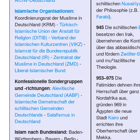
schiitischen
Nusairīy
der Philosophie (z.B.
Islamische Organisationen
:
Farabi
).
Koordinierungsrat der Muslime in
Deutschland (KRM)
-
Türkisch-
945
Die schiitischen
Islamische Union der Anstalt für
besetzen den Irak,
Religion (DITIB)
-
Verband der
übernehmen die Kontr
Islamischen Kulturzentren (VIKZ)
-
über das abbasidische
Islamrat für die Bundesrepublik
und fördern
Zwölfer-S
Deutschland (IR)
-
Zentralrat der
und muʿtazilitische
Muslime in Deutschland (ZMD)
-
Theologie.
Liberal-Islamischer Bund
953–975
Die
Konfessionelle Sondergruppen
Fatimiden dehnen ihr
und -richtungen
:
Alevitische
Herrschaft über ganz
Gemeinde Deutschland (AABF)
-
Nordafrika aus,
Islamische Gemeinschaft der
gründen 969 in
schiitischen Gemeinden
Ägypten die neue
Deutschlands
-
Salafismus in
Stadt
Kairo
und
Deutschland
errichten ihre
Oberherrschaft über
Islam nach Bundesland:
Baden-
Mekka.
Württemberg
-
Bayern
-
Berlin
-