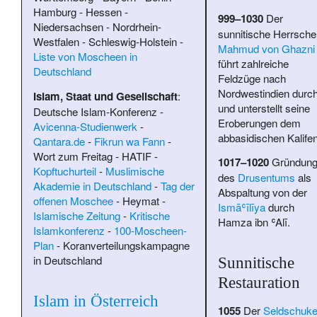
Hamburg
-
Hessen
-
999–1030
Der
Niedersachsen
-
Nordrhein-
sunnitische Herrsche
Westfalen
-
Schleswig-Holstein
-
Mahmud von Ghazni
Liste von Moscheen in
führt zahlreiche
Deutschland
Feldzüge nach
Nordwestindien durc
Islam, Staat und Gesellschaft
:
und unterstellt seine
Deutsche Islam-Konferenz
-
Eroberungen dem
Avicenna-Studienwerk
-
abbasidischen Kalifen
Qantara.de
-
Fikrun wa Fann
-
Wort zum Freitag
-
HATIF
-
1017–1020
Gründun
Kopftuchurteil
-
Muslimische
des
Drusentums
als
Akademie in Deutschland
-
Tag der
Abspaltung von der
offenen Moschee
-
Heymat
-
Ismāʿīlīya
durch
Islamische Zeitung
-
Kritische
Hamza ibn ʿAlī
.
Islamkonferenz
-
100-Moscheen-
Plan
-
Koranverteilungskampagne
in Deutschland
Sunnitische
Restauration
Islam in Österreich
1055
Der
Seldschuk