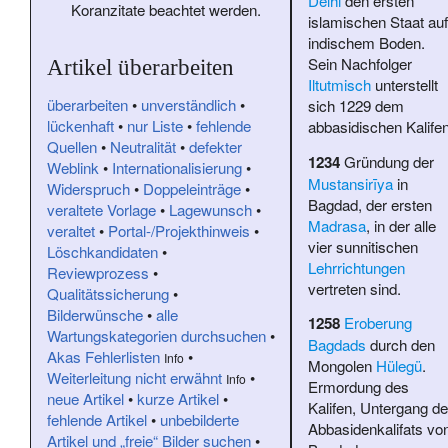
Delhi
den ersten
Koranzitate
beachtet werden.
islamischen Staat auf
indischem Boden.
Sein Nachfolger
Artikel überarbeiten
Iltutmisch
unterstellt
überarbeiten
•
unverständlich
•
sich 1229 dem
lückenhaft
•
nur Liste
•
fehlende
abbasidischen Kalifen
Quellen
•
Neutralität
•
defekter
1234
Gründung der
Weblink
•
Internationalisierung
•
Mustansirīya
in
Widerspruch
•
Doppeleinträge
•
Bagdad, der ersten
veraltete Vorlage
•
Lagewunsch
•
Madrasa
, in der alle
veraltet
•
Portal-/Projekthinweis
•
vier sunnitischen
Löschkandidaten
•
Lehrrichtungen
Reviewprozess
•
vertreten sind.
Qualitätssicherung
•
Bilderwünsche
•
alle
1258
Eroberung
Wartungskategorien durchsuchen
•
Bagdads
durch den
Akas Fehlerlisten
•
Info
Mongolen
Hülegü
.
Weiterleitung nicht erwähnt
•
Info
Ermordung des
neue Artikel
•
kurze Artikel
•
Kalifen, Untergang d
fehlende Artikel
•
unbebilderte
Abbasidenkalifats vo
Artikel und „freie“ Bilder suchen
•