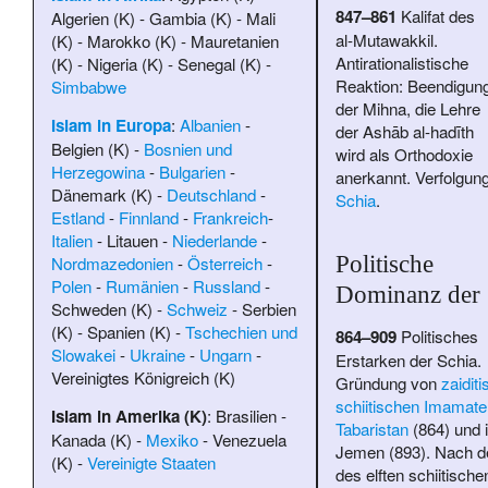
847–861
Kalifat des
Algerien (K)
-
Gambia (K)
-
Mali
al-Mutawakkil
.
(K)
-
Marokko (K)
-
Mauretanien
Antirationalistische
(K)
-
Nigeria (K)
-
Senegal (K)
-
Reaktion: Beendigun
Simbabwe
der Mihna, die Lehre
Islam in Europa
:
Albanien
-
der Ashāb al-hadīth
Belgien (K)
-
Bosnien und
wird als Orthodoxie
Herzegowina
-
Bulgarien
-
anerkannt. Verfolgung
Dänemark (K)
-
Deutschland
-
Schia
.
Estland
-
Finnland
-
Frankreich
-
Italien
-
Litauen
-
Niederlande
-
Politische
Nordmazedonien
-
Österreich
-
Polen
-
Rumänien
-
Russland
-
Dominanz der 
Schweden (K)
-
Schweiz
-
Serbien
(K)
-
Spanien (K)
-
Tschechien und
864–909
Politisches
Slowakei
-
Ukraine
-
Ungarn
-
Erstarken der Schia.
Vereinigtes Königreich (K)
Gründung von
zaiditi
schiitischen
Imamate
Islam in Amerika (K)
:
Brasilien
-
Tabaristan
(864) und 
Kanada (K)
-
Mexiko
-
Venezuela
Jemen (893). Nach 
(K)
-
Vereinigte Staaten
des elften schiitische