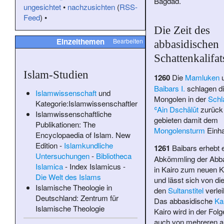
Bagdad.
ungesichtet
•
nachzusichten
(
RSS-
Feed
) •
Die Zeit des
Einzelthemen
Bearbeiten
abbasidischen
Schattenkalifat
Islam-Studien
1260
Die
Mamluken
u
Baibars I.
schlagen d
Islamwissenschaft
und
Mongolen in der
Schl
Kategorie:Islamwissenschaftler
ʿAin Dschālūt
zurück
Islamwissenschaftliche
gebieten damit dem
Publikationen:
The
Mongolensturm
Einha
Encyclopaedia of Islam. New
Edition
-
Islamkundliche
1261
Baibars erhebt 
Untersuchungen
-
Bibliotheca
Abkömmling der Abb
Islamica
-
Index Islamicus
-
in Kairo zum neuen K
Die Welt des Islams
und lässt sich von d
Islamische Theologie in
den
Sultanstitel
verlei
Deutschland:
Zentrum für
Das abbasidische
Kal
Islamische Theologie
Kairo wird in der Folg
auch von mehreren a