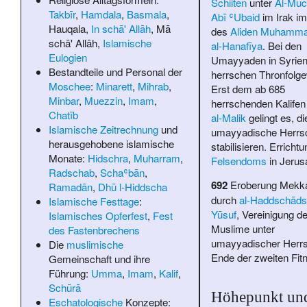
Schiiten
unter
Al-Muc
Takbīr
,
Hamdala
,
Basmala
,
Abī ʿUbaid
im Irak i
Hauqala
,
In schā' Allāh
,
Mā
des
Aliden
Muhammad
schā' Allāh
,
Islamische
al-Hanafīya
. Bei den
Eulogien
Umayyaden in Syrie
Bestandteile und Personal der
herrschen Thronfolge
Moschee
:
Minarett
,
Mihrab
,
Erst dem ab 685
Minbar
,
Muezzin
,
Imam
,
herrschenden Kalife
Chatīb
al-Malik
gelingt es, di
Islamische Zeitrechnung
und
umayyadische Herrsc
herausgehobene islamische
stabilisieren. Erricht
Monate:
Hidschra
,
Muharram
,
Felsendoms
in Jerus
Radschab
,
Schaʿbān
,
692
Eroberung Mekk
Ramadān
,
Dhū l-Hiddscha
durch
al-Haddschāds
Islamische Festtage
:
Yūsuf
, Vereinigung de
Islamisches Opferfest
,
Fest
Muslime unter
des Fastenbrechens
umayyadischer Herrs
Die
muslimische
Ende der zweiten Fitn
Gemeinschaft und ihre
Führung:
Umma
,
Imam
,
Kalif
,
Schūrā
Höhepunkt un
Eschatologische
Konzepte: