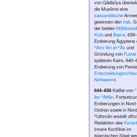
von Qādisīya
überwäl
die Muslime eine
sassanidische
Armee
gewinnen den
Irak
. 
der beiden
Militärsie
Kufa
und
Basra
. 639
Eroberung Ägyptens 
ʿAmr ibn al-ʿĀs
und
Gründung von
Fustat
späteren Kairo. 640–
Eroberung von Persie
Entscheidungsschlac
Nehawend
.
644–656
Kalifat von
ibn ʿAffān
. Fortsetzu
Eroberungen in Nord-
Ostiran sowie in Nord
ʿUthmān erstellt offizi
Redaktion des
Koran
Innere Konflikte im
islamischen Staat w