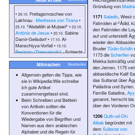
Gründung von
Madra
•
Freitagsmoschee von
29.10.
1171
Saladin
, Wesir 
Lakhnau
·
Medresse von Tirana
•
Fatimiden
al-ʿĀdid
, k
ʿAbdallāh al-Muṭawiʿ
•
25.10.
23.10.
den Fatimiden die Loya
António de Jesus
•
Sabine
20.10.
auf und unterstellt Ä
Damir-Geilsdorf
•
Al-
17.10.
wieder den Abbasiden
Manschiyya-Vorfall
•
15.10.
Bruder
Tūrān-Schāh
Besistan (Thessaloniki)
·
Schlacht
1173 die
Scherifen
vo
bei Konotop
•
Abdul Karim
13.10.
Mekka botmäßig und 
Gahutu
·
Bara Imambara
·
Ibrahim
Mitmachen
Bearbeiten
den Jemen. 1175 verl
Kayitare
·
Saleh Habimana
•
11.10.
abbasidische Kalif Sa
Allgemein gelten die Tipps, wie
Selimiye-Moschee (Deggendorf)
•
das Sultanat über Äg
sie in
Wikipedia:Wie schreibe
Mustafa Mashhur
•
10.10.
09.10.
Palästina und Syrien.
ich gute Artikel
Israelische Bodenoffensive im
Familie Saladins,
Ayy
zusammengefasst sind.
Südlibanon 2024
•
07.10.
genannt, herrscht bis
Beim Schreiben und Betiteln
Souveräner Staat des Bektaschi-
über den Vorderen Or
von Artikeln sollten die
Ordens
Konventionen für die
1206
Qutb-ud-Din
Wiedergabe von Begriffen und
(
ältere
)
Aibak
begründet mit
Namen aus dem arabischen
dem
Sultanat von
Alphabet
und die
Regeln für