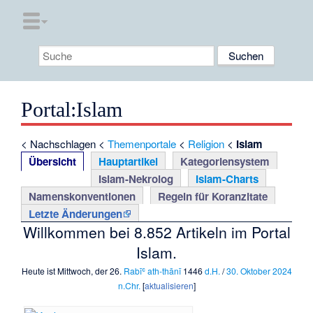
Portal
:
Islam
<
Nachschlagen
<
Themenportale
<
Religion
<
Islam
Übersicht
Hauptartikel
Kategoriensystem
Islam-Nekrolog
Islam-Charts
Namenskonventionen
Regeln für Koranzitate
Letzte Änderungen
Willkommen bei 8.852 Artikeln im Portal
Islam.
Heute ist Mittwoch, der 26.
Rabīʿ ath-thānī
1446
d.H.
/
30.
Oktober
2024
n.Chr.
[
aktualisieren
]