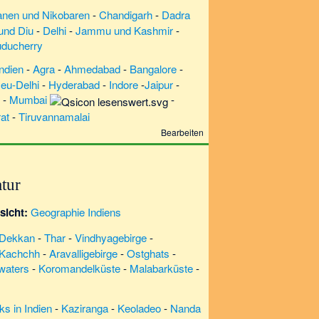
nen und Nikobaren
-
Chandigarh
-
Dadra
nd Diu
-
Delhi
-
Jammu und Kashmir
-
ducherry
Indien
-
Agra
-
Ahmedabad
-
Bangalore
-
eu-Delhi
-
Hyderabad
-
Indore
-
Jaipur
-
-
Mumbai
-
at
-
Tiruvannamalai
Bearbeiten
tur
sicht:
Geographie Indiens
Dekkan
-
Thar
-
Vindhyagebirge
-
 Kachchh
-
Aravalligebirge
-
Ostghats
-
waters
-
Koromandelküste
-
Malabarküste
-
ks in Indien
-
Kaziranga
-
Keoladeo
-
Nanda