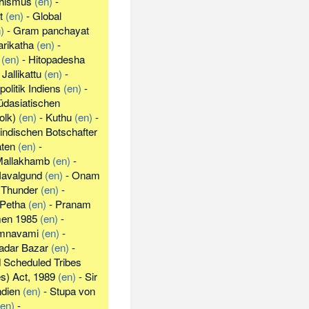
hismus
(en)
-
t
(en)
-
Global
)
-
Gram panchayat
rikatha
(en)
-
(en)
-
Hitopadesha
-
Jallikattu
(en)
-
olitik Indiens
(en)
-
üdasiatischen
olk)
(en)
-
Kuthu
(en)
-
 indischen Botschafter
aten
(en)
-
allakhamb
(en)
-
avalgund
(en)
-
Onam
 Thunder
(en)
-
Petha
(en)
-
Pranam
en 1985
(en)
-
mnavami
(en)
-
adar Bazar
(en)
-
 Scheduled Tribes
es) Act, 1989
(en)
-
Sir
ndien
(en)
-
Stupa von
(en)
-