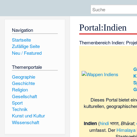
Portal:Indien
Navigation
Startseite
Themenbereich Indien:
Proje
Zufällige Seite
Neu / Featured
Themenportale
G
K
Geographie
S
Geschichte
G
Religion
Gesellschaft
Dieses Portal bietet ei
Sport
kulturellen, geographische
Technik
Kunst und Kultur
Wissenschaft
Indien
(
hindi
भारत,
Bhārat
;
umfasst. Der
Himalaya
Staatsgebi