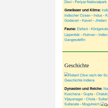
Devi
-
Periyar-Nationalpark
Gewässer und Klima:
Ind
Indischer Ozean
-
Indus
-
K
Godavari
-
Kaveri
-
Jhelam
Fauna:
Elefant
-
Königskob
Lippenbär
-
Hulman
-
Indis
Gangesdelfin
Geschichte
Geschichte Indiens
Dynastien und Reiche:
Na
Kuschana
-
Gupta
-
Chaluk
Vijayanagar
-
Chola
-
Sultan
Sultanate
-
Mogulreich