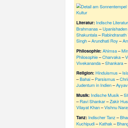
Kultur
Literatur:
Indische Literatu
Brahmanas
–
Upanishaden
Shakuntala
–
Rabindranath
Singh
–
Arundhati Roy
–
Am
Philosophie:
Ahimsa
–
Mir
Philosophie
–
Charvaka
–
V
Vivekananda
–
Shankara
–
Religion:
Hinduismus
–
Is
–
Bahai
–
Parsismus
–
Chri
Judentum in Indien
–
Ayyava
Musik:
Indische Musik
–
Si
–
Ravi Shankar
–
Zakir Hus
Vilayat Khan
–
Vishnu Nara
Tanz:
Indischer Tanz
–
Bha
Kuchipudi
–
Kathak
–
Bhan