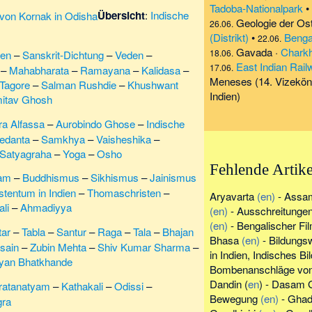
Tadoba-Nationalpark
•
Übersicht
:
Indische
Geologie der Os
26.06.
(Distrikt)
•
Benga
22.06.
Gavada
·
Charkhi
18.06.
ren
–
Sanskrit-Dichtung
–
Veden
–
East Indian Rail
17.06.
–
Mahabharata
–
Ramayana
–
Kalidasa
–
Meneses (14. Vizeköni
 Tagore
–
Salman Rushdie
–
Khushwant
Indien)
itav Ghosh
ra Alfassa
–
Aurobindo Ghose
–
Indische
edanta
–
Samkhya
–
Vaisheshika
–
Satyagraha
–
Yoga
–
Osho
Fehlende Artike
lam
–
Buddhismus
–
Sikhismus
–
Jainismus
stentum in Indien
–
Thomaschristen
–
Aryavarta
(en)
-
Assa
li
–
Ahmadiyya
(en)
-
Ausschreitunge
(en)
-
Bengalischer Fi
tar
–
Tabla
–
Santur
–
Raga
–
Tala
–
Bhajan
Bhasa
(en)
-
Bildungs
sain
–
Zubin Mehta
–
Shiv Kumar Sharma
–
in Indien
,
Indisches B
yan Bhatkhande
Bombenanschläge von
Dandin
(
en
) -
Dasam G
ratanatyam
–
Kathakali
–
Odissi
–
Bewegung
(en)
-
Ghad
gra