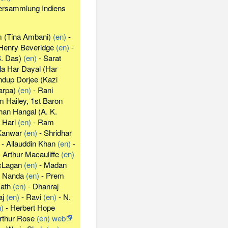
ersammlung Indiens
m
(
Tina Ambani
)
(en)
-
Henry Beveridge
(en)
-
S. Das
)
(en)
-
Sarat
la Har Dayal
(
Har
ndup Dorjee
(
Kazi
arpa
)
(en)
-
Rani
 Hailey, 1st Baron
shan Hangal
(
A. K.
 Hari
(en)
-
Ram
Kanwar
(en)
-
Shridhar
-
Allauddin Khan
(en)
-
Arthur Macauliffe
(en)
cLagan
(en)
-
Madan
-
Nanda
(en)
-
Prem
ath
(en)
-
Dhanraj
aj
(en)
-
Ravi
(en)
-
N.
n)
-
Herbert Hope
rthur Rose
(en)
web