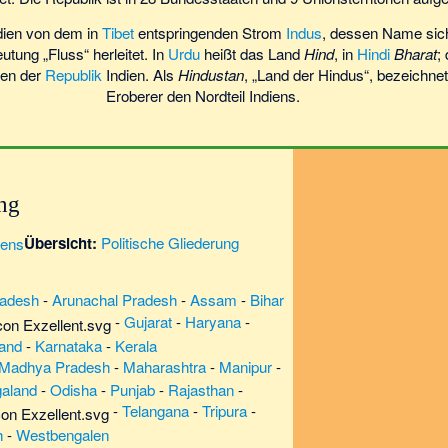
dien von dem in
Tibet
entspringenden Strom
Indus
, dessen Name si
utung „Fluss“ herleitet. In
Urdu
heißt das Land
Hind
, in
Hindi
Bharat
;
en der
Republik
Indien. Als
Hindustan
, „Land der Hindus“, bezeichne
Eroberer den Nordteil Indiens.
ung
Übersicht:
Politische Gliederung
radesh
-
Arunachal Pradesh
-
Assam
-
Bihar
-
Gujarat
-
Haryana
-
and
-
Karnataka
-
Kerala
Madhya Pradesh
-
Maharashtra
-
Manipur
-
aland
-
Odisha
-
Punjab
-
Rajasthan
-
-
Telangana
-
Tripura
-
h
-
Westbengalen