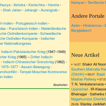
Narayan
-
Tamilische S
Maurya
-
Ashoka
-
Kanischka
-
Harsha
-
-
Shah Jahan
-
Jahangir
-
Aurangzeb
-
Andere Portale
ch-Indien
-
Portugiesisch-Indien
-
Asien
-
Hinduismus
-
adas
-
Französisch-Indien
-
Niederländische
Bangladesch
sche Ostindienkompanie
-
Schwedische
sche Ostindien-Kompanie
-
Indischer
her Nationalkongress
r Indisch-Pakistanischer Krieg
(1947–1949)
Neue Artikel
scher Krieg
(1965) –
Dritter Indisch-
 -
Indisch-Chinesischer Grenzkrieg
(1962) -
•
Shakir Ali Noor
14.07.
n 1975–1977
-
Assam-Bewegung
-
Southern Mahratta Ra
mirkonflikt
-
Tempel-Moschee-Kontroverse
(Distrikt)
•
Bajali
09.07.
in Indien
Madras Railway
•
07.0
T. N. Venkataramana
Bearbeiten
Upanishad
·
IR-Klass
Bhatnagar
·
Sathwika
Nagarkurnool (Distrikt
Stanley Jedidia
29.06.