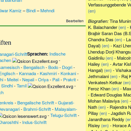
Verfassunggebende V
lwar Kamiz
–
Bindi
–
Mehndi
(en)
Biografien:
Tina Muni
Bearbeiten
K. Balachander
(en)
-
Brajbir Saran Das
(
B.
Chandra Das
(en)
-
La
ften
Dayal
)
(en)
-
Kazi Lhe
Lhendup Dorji Khangs
Sprachen:
Indische
Gaidinliu
(en)
-
Malcolm
rachen
-
Hailey
(en)
-
Avtar Ki
samesisch
-
Bengalisch
-
Bodo
-
Dogri
-
Hangal
)
(en)
-
Vishaka
Englisch
-
Kannada
-
Kashmiri
-
Konkani
-
Jethmalani
(en)
-
Raj 
hi
-
Meitei
-
Nepali
-
Oriya
-
Pali
-
Prakrit
-
Venkatesh Ketkar
(en)
-
Sindhi
-
Tamil
-
Feroz Khan
(en)
-
Max 
ch
-
Edward Douglas Ma
Mohan Malaviya
(en)
tenkreis
-
Bengalische Schrift
-
Gujarati-
Nath
(en)
-
Rajendra N
evanagari
-
Brahmi-Schrift
-
Malayalam-
Pillay
(en)
-
Jagdish R
-
Telugu-Schrift
-
Janardhana Reddy
(e
haroshthi
-
Indus-Schrift
Risley
(en)
-
Horace A