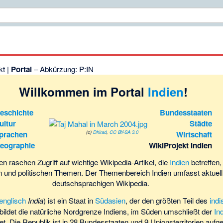
kt
|
Portal
–
Abkürzung
: P:IN
Willkommen im Portal
Indien
!
eschichte
Bundesstaaten
ultur
Städte
(c)
Dhirad
,
CC BY-SA 3.0
prachen
Wirtschaft
eographie
WikiProjekt Indien
nen raschen Zugriff auf wichtige Wikipedia-Artikel, die
Indien
betreffen
n und politischen Themen. Der Themenbereich Indien umfasst aktuell 1
deutschsprachigen Wikipedia.
englisch
India
) ist ein Staat in
Südasien
, der den größten Teil des
ind
bildet die natürliche Nordgrenze Indiens, im Süden umschließt der
In
et. Die Republik ist in 28 Bundesstaaten und 9 Unionsterritorien aufget