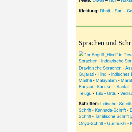
Feste:
Kleidung:
Dhoti
–
Sari
–
Sa
Sprachen und Schri
Sprachen
-
Indoarische Sp
Dravidische Sprachen
-
As
Gujarati
-
Hindi
-
Indisches 
Maithili
-
Malayalam
-
Marat
Panjabi
-
Sanskrit
-
Santali
Telugu
-
Tulu
-
Urdu
-
Vedis
Schriften:
Indischer Schrif
Schrift
-
Kannada-Schrift
-
D
Schrift
-
Tamilische Schrift
Oriya-Schrift
-
Gurmukhi
-
K