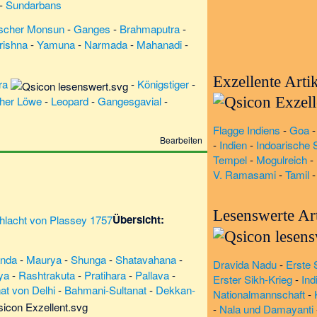
-
Sundarbans
ischer Monsun
-
Ganges
-
Brahmaputra
-
rishna
-
Yamuna
-
Narmada
-
Mahanadi
-
Exzellente Arti
ra
-
Königstiger
-
cher Löwe
-
Leopard
-
Gangesgavial
-
Flagge Indiens
-
Goa
Bearbeiten
-
Indien
-
Indoarische 
Tempel
-
Mogulreich
-
V. Ramasami
-
Tamil
Lesenswerte Art
Übersicht:
nda
-
Maurya
-
Shunga
-
Shatavahana
-
Dravida Nadu
-
Erste 
ya
-
Rashtrakuta
-
Pratihara
-
Pallava
-
Erster Sikh-Krieg
-
Ind
at von Delhi
-
Bahmani-Sultanat
-
Dekkan-
Nationalmannschaft
-
-
Nala und Damayanti