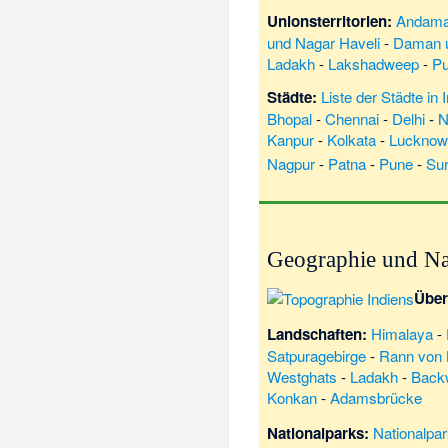
Unionsterritorien:
Andama
und Nagar Haveli
-
Daman u
Ladakh
-
Lakshadweep
-
Pu
Städte:
Liste der Städte in 
Bhopal
-
Chennai
-
Delhi
-
N
Kanpur
-
Kolkata
-
Lucknow
Nagpur
-
Patna
-
Pune
-
Sur
Geographie und Na
Über
Landschaften:
Himalaya
-
Satpuragebirge
-
Rann von
Westghats
-
Ladakh
-
Back
Konkan
-
Adamsbrücke
Nationalparks:
Nationalpar