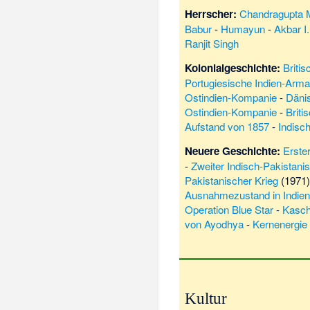
Herrscher:
Chandragupta 
Babur
-
Humayun
-
Akbar I.
Ranjit Singh
Kolonialgeschichte:
Britis
Portugiesische Indien-Arm
Ostindien-Kompanie
-
Däni
Ostindien-Kompanie
-
Briti
Aufstand von 1857
-
Indisc
Neuere Geschichte:
Erste
-
Zweiter Indisch-Pakistani
Pakistanischer Krieg
(1971)
Ausnahmezustand in Indie
Operation Blue Star
-
Kasch
von Ayodhya
-
Kernenergie 
Kultur