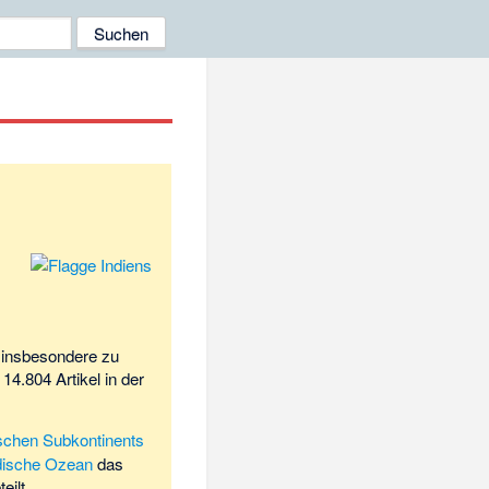
, insbesondere zu
4.804 Artikel in der
ischen Subkontinents
dische Ozean
das
eilt.