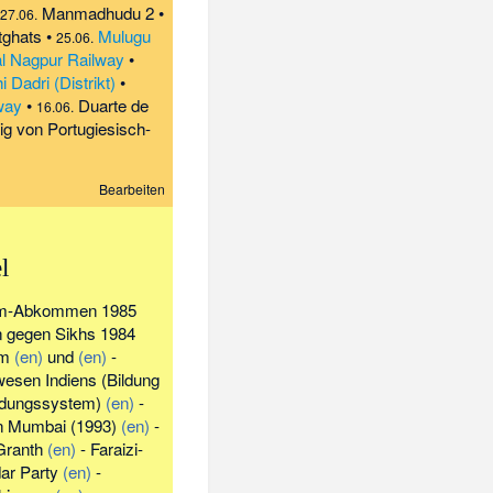
Manmadhudu 2
•
27.06.
tghats
•
Mulugu
25.06.
l Nagpur Railway
•
 Dadri (Distrikt)
•
way
•
Duarte de
16.06.
g von Portugiesisch-
Bearbeiten
l
m-Abkommen 1985
n gegen Sikhs 1984
lm
(en)
und
(en)
-
wesen Indiens
(
Bildung
ildungssystem
)
(en)
-
 Mumbai (1993)
(en)
-
ranth
(en)
-
Faraizi-
ar Party
(en)
-