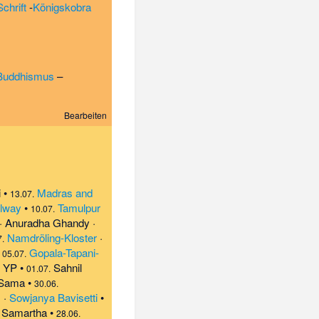
chrift
-
Königskobra
Buddhismus
–
Bearbeiten
i
•
Madras and
13.07.
ilway
•
Tamulpur
10.07.
·
Anuradha Ghandy
·
Namdröling-Kloster
·
7.
•
Gopala-Tapani-
05.07.
e YP
•
Sahnil
01.07.
 Sama
•
30.06.
)
·
Sowjanya Bavisetti
•
h Samartha
•
28.06.