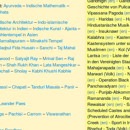
Gandhigiri
(en)
-
Gand
t:
Ayurveda
–
Indische Mathematik
–
Geschichte von Pulica
hata
Vipassana Pagoda
(en
(en)
-
Haridas
(en)
-
Ha
dische Architektur
–
Indo-islamische
Hindustanische Musik
ektur in Indien
–
Indische Kunst
-
Ajanta
–
(en)
-
Insuknawr
(en)
hlentempel in Asien
Kalabhra
(en)
-
Kastenp
amallapuram
–
Minakshi-Tempel
Kastensystem unter s
aqbul Fida Husain
–
Sanchi
–
Taj Mahal
Muslimen
(en)
-
Kol (V
Lantsa
(en)
-
Liste der
ywood
--
Satyajit Ray
–
Mrinal Sen
–
Raj
in den Vereinigten Sta
n
–
Shah Rukh Khan
–
Lata Mangeshkar
–
Mahajanapada
(en)
-
M
chali
–
Sholay
–
Kabhi Khushi Kabhie
Marwari (Volk)
(en)
-
N
(en)
-
Operation Black
Panchavadyam
(en)
-
assi
–
Chapati
–
Tanduri Masala
–
Panir
–
(en)
-
Punjab-Abkomm
Ramananda
(en)
-
Ra
Leander Paes
Rewalsar
(en)
(en)
-
S
Scheduled Castes and
ga
–
Pachisi
–
Carrom
–
Viswanathan
(Prevention of Atrociti
Creek
(en)
-
Sport in I
Bharhut
-
Toda (Volk)
ha Bandhan