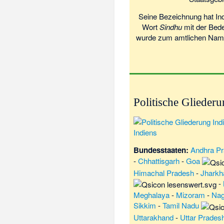
Seine Bezeichnung hat In
Wort
Sindhu
mit der Bede
wurde zum amtlichen Nam
Politische Glieder
Indiens
Bundesstaaten:
Andhra P
-
Chhattisgarh
-
Goa
Himachal Pradesh
-
Jharkh
-
Meghalaya
-
Mizoram
-
Nag
Sikkim
-
Tamil Nadu
Uttarakhand
-
Uttar Prades