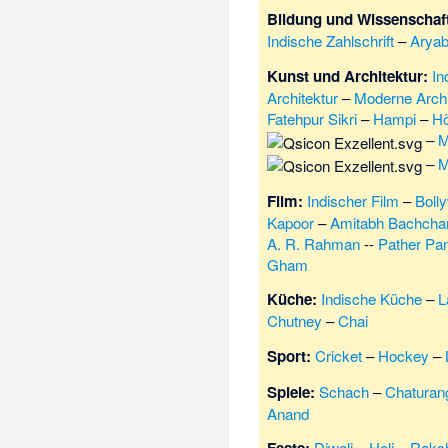
Bildung und Wissenschaf
Indische Zahlschrift
–
Aryab
Kunst und Architektur:
In
Architektur
–
Moderne Archit
Fatehpur Sikri
–
Hampi
–
Hö
–
M
–
M
Film:
Indischer Film
–
Boll
Kapoor
–
Amitabh Bachcha
A. R. Rahman
--
Pather Pan
Gham
Küche:
Indische Küche
–
L
Chutney
–
Chai
Sport:
Cricket
–
Hockey
–
Spiele:
Schach
–
Chaturan
Anand
Diwali
–
Holi
–
Raks