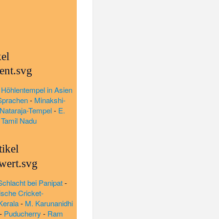
kel
-
Höhlentempel in Asien
Sprachen
-
Minakshi-
Nataraja-Tempel
-
E.
-
Tamil Nadu
ikel
Schlacht bei Panipat
-
ische Cricket-
Kerala
-
M. Karunanidhi
-
Puducherry
-
Ram