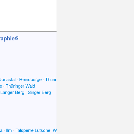
aphie
Jonastal
·
Reinsberge
·
Thüringer
e
·
Thüringer Wald
·
Langer Berg
·
Singer Berg
da
·
Ilm
·
Talsperre Lütsche
·
Wipfra