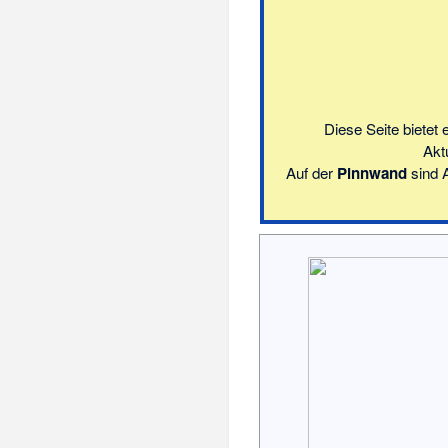
Diese Seite biete
Akt
Auf der
Pinnwand
sind A