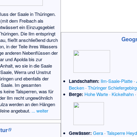
fluss der Saale in Thüringen.
g (mit dem Freibach als
twässert ein Einzugsgebiet
hüringen. Die Ilm entspringt
Geogr
au, fließt anschließend durch
on, in der Teile ihres Wassers
nge anderen Nebenflüssen der
ar und Apolda bis zur
halt, wo sie in die Saale
 Saale, Werra und Unstrut
üringen und ebenfalls der
Landschaften:
Ilm-Saale-Platte
·
r Saale. Im gesamten
Becken
·
Thüringer Schiefergebirg
es keine Talsperren, was für
Berge:
Hohe Warte
·
Kickelhahn
 der Ilm recht ungewöhnlich
Sulza werden an den Hängen
Weine angebaut.
... weiter
tur
Gewässer:
Gera
·
Talsperre Hey