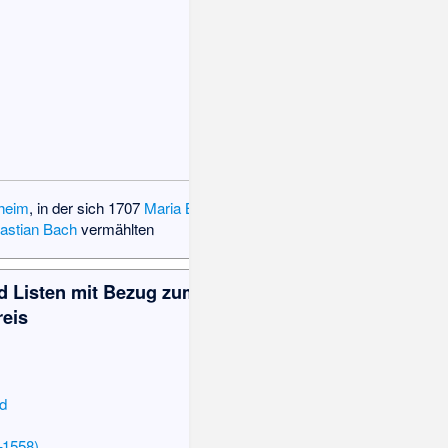
heim
, in der sich 1707
Maria Barbara
astian Bach
vermählten
d Listen mit Bezug zum Ilm-
reis
d
–1558)