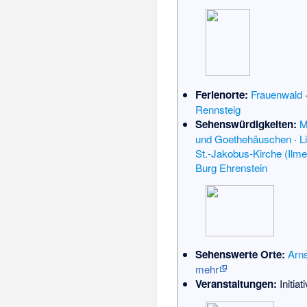
Ferienorte:
Frauenwald
Rennsteig
Sehenswürdigkeiten:
M
und Goethehäuschen
·
L
St.-Jakobus-Kirche (Ilm
Burg Ehrenstein
Sehenswerte Orte:
Arns
mehr
Veranstaltungen:
Initia