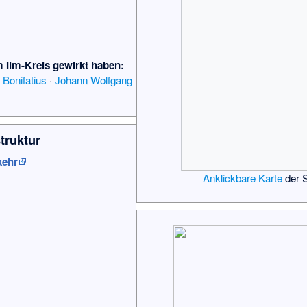
m Ilm-Kreis gewirkt haben
:
·
Bonifatius
·
Johann Wolfgang
struktur
kehr
Anklickbare Karte
der S