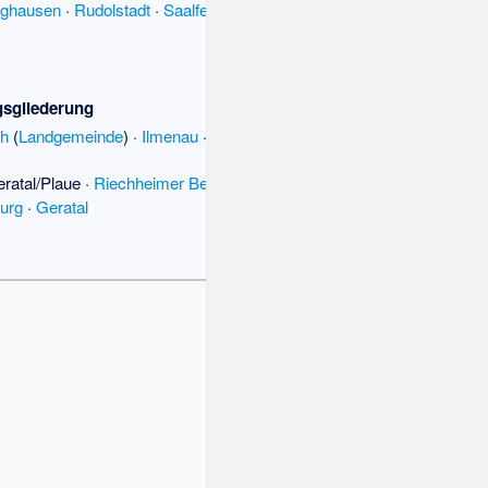
rghausen
·
Rudolstadt
·
Saalfeld
·
gsgliederung
ch
(
Landgemeinde
) ·
Ilmenau
·
Plaue
·
ratal/Plaue
·
Riechheimer Berg
urg
·
Geratal