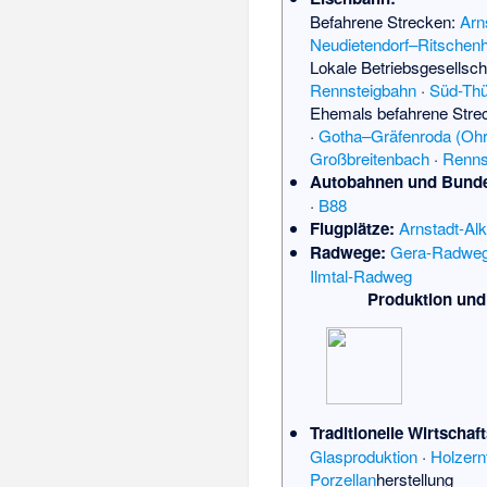
Befahrene Strecken:
Arn
Neudietendorf–Ritschen
Lokale Betriebsgesellsch
Rennsteigbahn
·
Süd-Thü
Ehemals befahrene Stre
·
Gotha–Gräfenroda (Ohr
Großbreitenbach
·
Renns
Autobahnen und Bunde
·
B88
Flugplätze:
Arnstadt-Al
Radwege:
Gera-Radwe
Ilmtal-Radweg
Produktion und
Traditionelle Wirtschaf
Glasproduktion
·
Holzern
Porzellan
herstellung