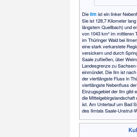
Die
Ilm
ist ein linker Neben
Sie ist 128,7 Kilometer lan
längstem Quellbach) und en
von 1043 km² im mittleren T
im Thüringer Wald bei Ilmen
eine stark verkarstete Regi
versickern und durch Spri
Saale zufließen, über Weim
Landesgrenze zu Sachsen-An
einmündet. Die Ilm ist nach
der viertlängste Fluss in Th
viertlängste Nebenfluss de
Einzugsgebiet der Ilm gibt 
die Mittelgebirgslandschaft
ist. Am Unterlauf um Bad 
des Ilmtals Saale-Unstrut-
Kul