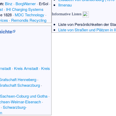
n:
Binz
·
BorgWarner
·
ErSol
·
Ilmenau
st
·
IHI Charging Systems
Informative Listen
e 1828
·
MDC Technology
·
vices
·
Remondis Recycling
Liste von Persönlichkeiten der St
Liste von Straßen und Plätzen in 
ichte
rnstadt
·
Kreis Arnstadt
·
Kreis
Grafschaft Henneberg
·
Grafschaft Schwarzburg
·
Sachsen-Coburg und Gotha
·
chsen-Weimar-Eisenach
·
·
Schwarzburg-
n