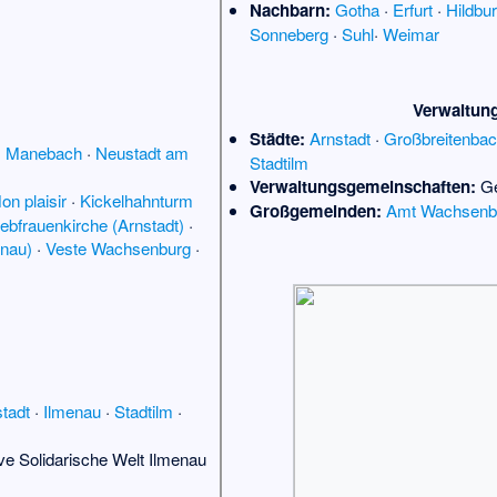
Nachbarn:
Gotha
·
Erfurt
·
Hildbu
Sonneberg
·
Suhl
·
Weimar
Verwaltun
Städte:
Arnstadt
·
Großbreitenba
·
Manebach
·
Neustadt am
Stadtilm
Verwaltungsgemeinschaften:
Ge
on plaisir
·
Kickelhahnturm
Großgemeinden:
Amt Wachsenb
iebfrauenkirche (Arnstadt)
·
enau)
·
Veste Wachsenburg
·
tadt
·
Ilmenau
·
Stadtilm
·
tive Solidarische Welt Ilmenau