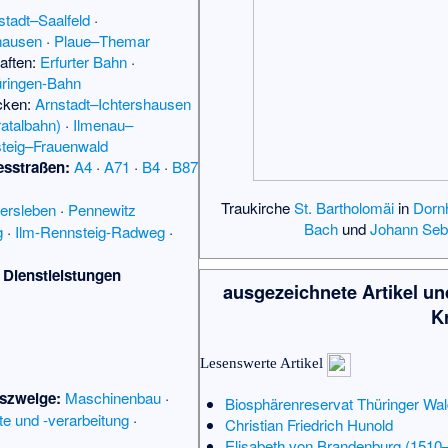
stadt–Saalfeld
·
hausen
·
Plaue–Themar
aften:
Erfurter Bahn
·
ringen-Bahn
cken:
Arnstadt–Ichtershausen
atalbahn)
·
Ilmenau–
teig–Frauenwald
sstraßen:
A4
·
A71
·
B4
·
B87
Traukirche
St. Bartholomäi
in
Dorn
kersleben
·
Pennewitz
Bach
und
Johann Seb
g
·
Ilm-Rennsteig-Radweg
·
 Dienstleistungen
ausgezeichnete Artikel un
K
Lesenswerte Artikel
tszweige:
Maschinenbau
·
Biosphärenreservat Thüringer Wal
te und -verarbeitung
·
Christian Friedrich Hunold
Elisabeth von Brandenburg (1510