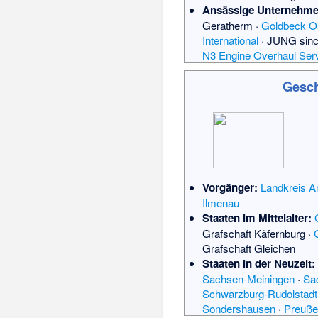
Ansässige Unternehme
Geratherm
·
Goldbeck O
International
·
JUNG sinc
N3 Engine Overhaul Ser
Gesch
Vorgänger:
Landkreis A
Ilmenau
Staaten im Mittelalter:
Grafschaft Käfernburg
·
Grafschaft Gleichen
Staaten in der Neuzeit:
Sachsen-Meiningen
·
Sa
Schwarzburg-Rudolstadt
Sondershausen
·
Preuße