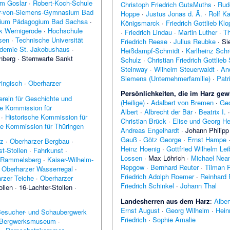
m Goslar
·
Robert-Koch-Schule
Christoph Friedrich GutsMuths
·
Rud
r-von-Siemens-Gymnasium Bad
Hoppe
·
Justus Jonas d. Ä.
·
Rolf K
sium Pädagogium Bad Sachsa
·
Königsmarck
·
Friedrich Gottlieb Kl
k Wernigerode
·
Hochschule
·
Friedrich Lindau
·
Martin Luther
·
T
sen
·
Technische Universität
Friedrich Reese
·
Julius Reubke
·
Si
ademie St. Jakobushaus
·
Heißdampf-Schmidt
·
Karlheinz Schr
nberg
·
Sternwarte Sankt
Schulz
·
Christian Friedrich Gottlie
Steinway
·
Wilhelm Steuerwaldt
·
An
Siemens (Unternehmerfamilie)
·
Patr
ingisch
·
Oberharzer
Persönlichkeiten, die im Harz gew
erein für Geschichte und
(Heilige)
·
Adalbert von Bremen
·
Geo
he Kommission für
Albert
·
Albrecht der Bär
·
Beatrix I.
·
Historische Kommission für
Christian Brück
·
Elise und Georg He
he Kommission für Thüringen
Andreas Engelhardt
·
Johann Philip
Gauß
·
Götz George
·
Ernst Hampe
rz
·
Oberharzer Bergbau
·
Heinz Hoenig
·
Gottfried Wilhelm Lei
t-Stollen
·
Fahrkunst
·
Lossen
·
Max Löhrich
·
Michael Nea
Rammelsberg
·
Kaiser-Wilhelm-
Repgow
·
Bernhard Reuter
·
Tilman 
·
Oberharzer Wasserregal
·
Friedrich Adolph Roemer
·
Reinhard
rzer Teiche
·
Oberharzer
Friedrich Schinkel
·
Johann Thal
ollen
·
16-Lachter-Stollen
·
Landesherren aus dem Harz
:
Albert
Ernst August
·
Georg Wilhelm
·
Heinr
esucher- und Schaubergwerk
Friedrich
·
Sophie Amalie
 Bergwerksmuseum
·