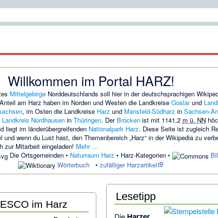
Willkommen im Portal HARZ!
tes
Mittelgebirge
Norddeutschlands soll hier in der deutschsprachigen Wikiped
. Anteil am Harz haben im Norden und Westen die Landkreise
Goslar
und
Land
sachsen
, im Osten die Landkreise
Harz
und
Mansfeld-Südharz
in
Sachsen-An
r
Landkreis Nordhausen
in
Thüringen
. Der
Brocken
ist mit
1141,2
m ü. NN
höc
d liegt im länderübergreifenden
Nationalpark Harz
. Diese Seite ist zugleich Re
el und wenn du Lust hast, den Themenbereich „Harz“ in der Wikipedia zu verb
ch zur Mitarbeit eingeladen!
Mehr …
Die Ortsgemeinden
•
Naturraum Harz
•
Harz-Kategorien
•
Bi
Wörterbuch
•
zufälliger Harzartikel
Lesetipp
NESCO im Harz
Die
Harzer