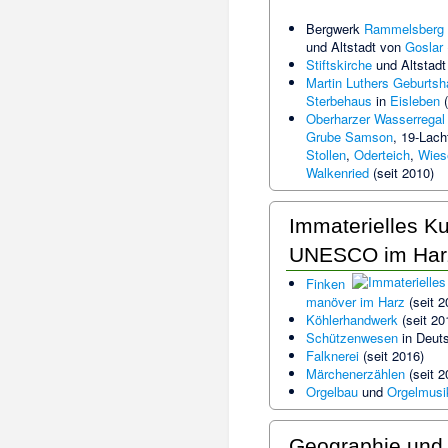
Bergwerk
Rammelsberg
und Altstadt von
Goslar
Stiftskirche
und Altstad
Martin Luthers Geburts
Sterbehaus
in
Eisleben
(
Oberharzer Wasserregal
Grube Samson
,
19-Lacht
Stollen
,
Oderteich
,
Wies
Walkenried
(seit 2010)
Immaterielles Ku
UNESCO im Har
Finken
manöver im Harz
(seit 2
Köhlerhandwerk
(seit 20
Schützenwesen
in Deuts
Falknerei
(seit 2016)
Märchenerzählen
(seit 2
Orgelbau
und
Orgelmusi
Geographie und 