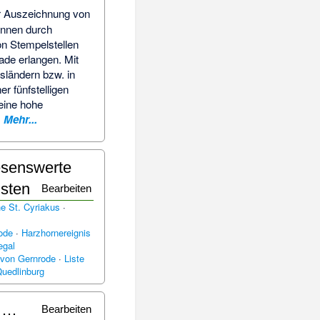
r Auszeichnung von
önnen durch
n Stempelstellen
de erlangen. Mit
sländern bzw. in
er fünfstelligen
eine hohe
.
Mehr...
Lesenswerte
isten
Bearbeiten
he St. Cyriakus
·
ode
·
Harzhornereignis
egal
 von Gernrode
·
Liste
Quedlinburg
s …
Bearbeiten