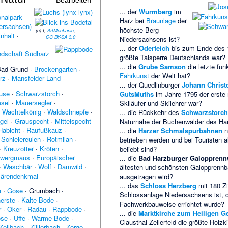
Bearbeiten
... der
Wurmberg
im
onalpark
Harz bei
Braunlage
der
ersachsen)
höchste Berg
(c) I,
ArtMechanic
,
nhalt
·
CC BY-SA 3.0
Niedersachsens ist?
... der
Oderteich
bis zum Ende des 1
ndschaft Südharz
größte Talsperre Deutschlands war?
... die
Grube Samson
die letzte fun
Bad Grund
·
Brockengarten
·
Fahrkunst
der Welt hat?
rz
·
Mansfelder Land
... der Quedlinburger
Johann Christ
use
·
Schwarzstorch
·
GutsMuths
im Jahre 1795 der erste 
sel
·
Mauersegler
·
Skiläufer und Skilehrer war?
·
Wachtelkönig
·
Waldschnepfe
·
... die Rückkehr des
Schwarzstorch
gel
·
Grauspecht
·
Mittelspecht
Naturnähe der Buchenwälder des Ha
Habicht
·
Raufußkauz
·
... die
Harzer Schmalspurbahnen
n
·
Schleiereulen
·
Rotmilan
·
betrieben werden und bei Touristen a
·
Kreuzotter
·
Kröten
·
beliebt sind?
wergmaus
·
Europäischer
... die
Bad Harzburger Galoppren
·
Waschbär
·
Wolf
·
Damwild
·
ältesten und schönsten Galopprennb
ärendenkmal
ausgetragen wird?
... das
Schloss Herzberg
mit 180 Zi
e
·
Gose
·
Grumbach
·
Schlossanlage Niedersachsens ist, d
nerste
·
Kalte Bode
·
Fachwerkbauweise errichtet wurde?
r
·
Oker
·
Radau
·
Rappbode
·
... die
Marktkirche zum Heiligen Ge
se
·
Uffe
·
Warme Bode
·
Clausthal-Zellerfeld die größte Holz
Zellbach
·
Zillierbach
·
Zorge