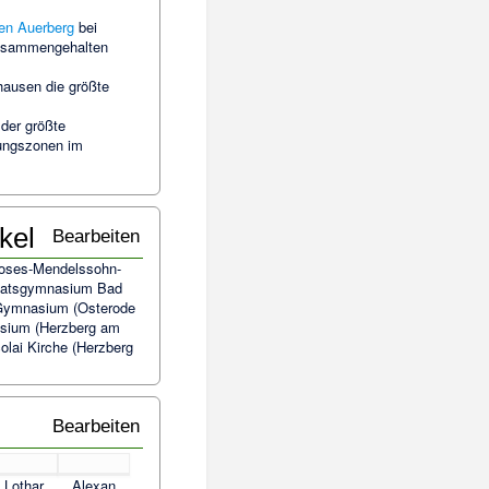
en Auerberg
bei
zusammengehalten
ausen die größte
der größte
ungszonen im
kel
Bearbeiten
oses-Mendelssohn-
rnatsgymnasium Bad
Gymnasium (Osterode
asium (Herzberg am
olai Kirche (Herzberg
Bearbeiten
Lothar
Alexan