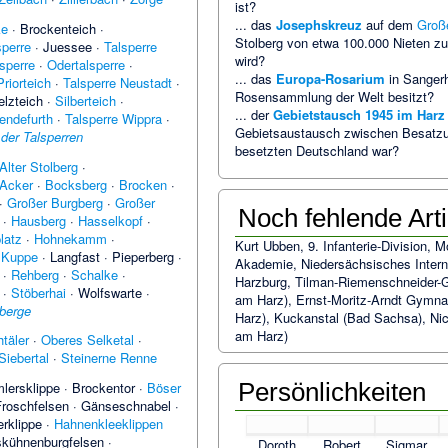
ist?
... das
Josephskreuz
auf dem
Groß
ke
·
Brockenteich
·
Stolberg von etwa 100.000 Nieten 
sperre
·
Juessee
·
Talsperre
wird?
sperre
·
Odertalsperre
·
... das
Europa-Rosarium
in Sangerh
Priorteich
·
Talsperre Neustadt
·
Rosensammlung der Welt besitzt?
lzteich
·
Silberteich
·
... der
Gebietstausch 1945 im Harz
endefurth
·
Talsperre Wippra
·
Gebietsaustausch zwischen Besatz
 der Talsperren
besetzten Deutschland war?
Alter Stolberg
·
Acker
·
Bocksberg
·
Brocken
·
·
Großer Burgberg
·
Großer
Noch fehlende Arti
·
Hausberg
·
Hasselkopf
·
latz
·
Hohnekamm
·
Kurt Ubben
,
9. Infanterie-Division
,
M
·
Kuppe
·
Langfast
·
Pieperberg
·
Akademie
,
Niedersächsisches Inte
·
Rehberg
·
Schalke
·
Harzburg
,
Tilman-Riemenschneider-
·
Stöberhai
·
Wolfswarte
·
am Harz)
,
Ernst-Moritz-Arndt Gymn
zberge
Harz)
,
Kuckanstal (Bad Sachsa)
,
Nic
am Harz)
täler
·
Oberes Selketal
·
Siebertal
·
Steinerne Renne
Persönlichkeiten
lersklippe
·
Brockentor
·
Böser
roschfelsen
·
Gänseschnabel
·
rklippe
·
Hahnenkleeklippen
kühnenburgfelsen
·
Doroth
Robert
Sigmar