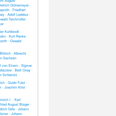
elm August
ietrich Grönemeyer
·
laproth
·
Friedhart
wey
·
Adolf Ledebur
·
wald Teichmüller
·
ker
ter Kuhlbrodt
·
Rahn
·
Kurt Ranke
·
borth
·
Oswald
Bittrich
·
Albrecht
on Sachsen
l von Einem
·
Sigmar
Maizière
·
Belit Onay
·
n Schleinitz
rich
·
Guido Fulst
·
r
·
Joachim Kirst
·
inrich I.
·
Karl
fried August Bürger
·
drich Gille
·
Johann
lümer
·
Johann