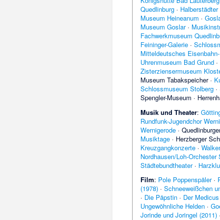
Königshütte Bad Lauterberg
Quedlinburg
·
Halberstädte
Museum Heineanum
·
Gosl
Museum Goslar
·
Musikins
Fachwerkmuseum Quedlinb
Feininger-Galerie
·
Schloss
Mitteldeutsches Eisenbahn
Uhrenmuseum Bad Grund
·
Zisterziensermuseum Kloste
Museum Tabakspeicher
·
K
Schlossmuseum Stolberg
·
Spengler-Museum
·
Herrenh
Musik und Theater
:
Göttin
Rundfunk-Jugendchor Werni
Wernigerode
·
Quedlinburg
Musiktage
·
Herzberger Sch
Kreuzgangkonzerte
·
Walken
Nordhausen/Loh-Orchester
Städtebundtheater
·
Harzkl
Film
:
Pole Poppenspäler
·
(1978)
·
Schneeweißchen un
·
Die Päpstin
·
Der Medicus
Ungewöhnliche Helden
·
Go
Jorinde und Joringel (2011)