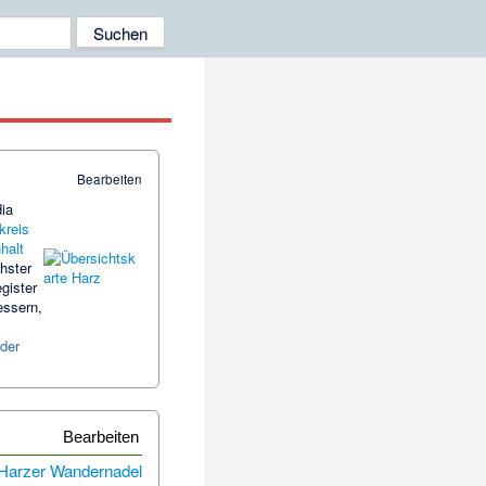
Bearbeiten
ia
kreis
halt
hster
gister
essern,
lder
Bearbeiten