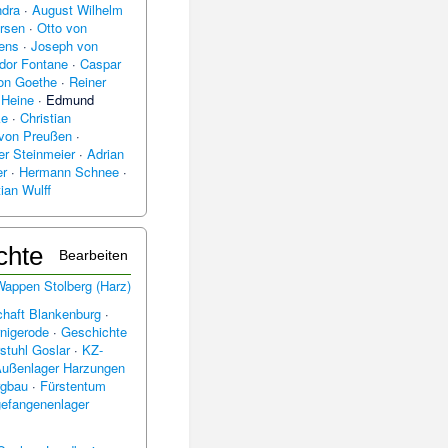
ndra
·
August Wilhelm
rsen
·
Otto von
tens
·
Joseph von
dor Fontane
·
Caspar
on Goethe
·
Reiner
 Heine
·
Edmund
ke
·
Christian
 von Preußen
·
er Steinmeier
·
Adrian
r
·
Hermann Schnee
·
tian Wulff
chte
Bearbeiten
chaft Blankenburg
·
nigerode
·
Geschichte
stuhl Goslar
·
KZ-
ußenlager Harzungen
rgbau
·
Fürstentum
gefangenenlager