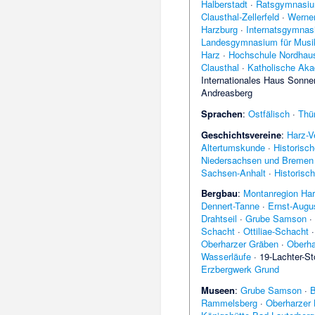
Halberstadt
·
Ratsgymnasiu
Clausthal-Zellerfeld
·
Werne
Harzburg
·
Internatsgymna
Landesgymnasium für Musi
Harz
·
Hochschule Nordhau
Clausthal
·
Katholische Ak
Internationales Haus Sonne
Andreasberg
Sprachen
:
Ostfälisch
·
Thür
Geschichtsvereine
:
Harz-V
Altertumskunde
·
Historisc
Niedersachsen und Bremen
Sachsen-Anhalt
·
Historisc
Bergbau
:
Montanregion Ha
Dennert-Tanne
·
Ernst-Augus
Drahtseil
·
Grube Samson
·
Schacht
·
Ottiliae-Schacht
Oberharzer Gräben
·
Oberha
Wasserläufe
·
19-Lachter-St
Erzbergwerk Grund
Museen
:
Grube Samson
·
B
Rammelsberg
·
Oberharzer