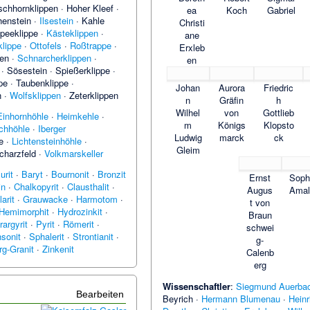
schhornklippen
·
Hoher Kleef
·
ea
Koch
Gabriel
henstein
·
Ilsestein
·
Kahle
Christi
peeklippe
·
Kästeklippen
·
ane
lippe
·
Ottofels
·
Roßtrappe
·
Erxleb
pen
·
Schnarcherklippen
·
en
·
Sösestein
·
Spießerklippe
·
pe
·
Taubenklippe
·
Johan
Aurora
Friedric
n
·
Wolfsklippen
·
Zeterklippen
n
Gräfin
h
Wilhel
von
Gottlieb
Einhornhöhle
·
Heimkehle
·
m
Königs
Klopsto
chhöhle
·
Iberger
Ludwig
marck
ck
e
·
Lichtensteinhöhle
·
Gleim
charzfeld
·
Volkmarskeller
urit
·
Baryt
·
Bournonit
·
Bronzit
Ernst
Soph
in
·
Chalkopyrit
·
Clausthalit
·
Augus
Amal
arit
·
Grauwacke
·
Harmotom
·
t von
Hemimorphit
·
Hydrozinkit
·
Braun
rargyrit
·
Pyrit
·
Römerit
·
schwei
sonit
·
Sphalerit
·
Strontianit
·
g-
g-Granit
·
Zinkenit
Calenb
erg
Wissenschaftler
:
Siegmund Auerba
Bearbeiten
Beyrich
·
Hermann Blumenau
·
Heinr