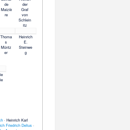
de
der
Maiziè
Graf
re
von
Schlein
itz
Thoma
Heinrich
s
E.
Müntz
Steinwe
er
g
ie
ie
ch
·
Heinrich Karl
ich Friedrich Delius
·