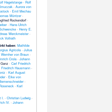
olf Hagelstange
·
Rolf
almuczak
·
Aurora von
opstock
·
Emil Mechau
homas Müntzer
·
egfried Rockendorf
·
eiber
·
Hans-Ulrich
b Schwencke
·
Henry E.
dreas Werckmeister
·
ick Vollrath
irkt haben
:
Mathilde
rgius Agricola
·
Julius
·
Wernher von Braun
·
inrich Crola
·
Johann
p Ganz
·
Carl Friedrich
·
Friedrich Hausmann
·
bniz
·
Karl August
nder
·
Eike von
Riemenschneider
·
 Roseneck
·
Karl
 I.
·
Christian Ludwig
·
ich IV.
·
Johann