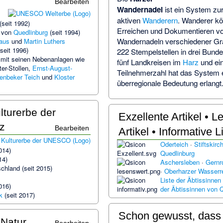
Bearbeiten
Wandernadel
ist ein System zu
aktiven
Wanderern
. Wanderer k
(seit 1992)
Erreichen und Dokumentieren vo
t von
Quedlinburg
(seit 1994)
Wandernadeln verschiedener Gra
haus
und
Martin Luthers
seit 1996)
222 Stempelstellen in drei Bunde
mit seinen Nebenanlagen wie
fünf Landkreisen im
Harz
und ein
er-Stollen
,
Ernst-August-
Teilnehmerzahl hat das System 
enbeker Teich
und
Kloster
überregionale Bedeutung erlangt
lturerbe der
Exzellente Artikel • 
z
Bearbeiten
Artikel • Informative L
Oderteich
·
Stiftskirc
014)
Quedlinburg
14)
Aschersleben
·
Gernr
chland (seit 2015)
·
Oberharzer Wasserr
Liste der Äbtissinnen
016)
der Äbtissinnen von 
k
(seit 2017)
Schon gewusst, das
Natur