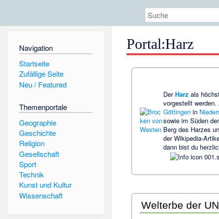
Portal:Harz
Navigation
Startseite
Zufällige Seite
Neu / Featured
Der
Harz
als höchs
vorgestellt werden
Themenportale
Göttingen
in
Nieder
sowie im Süden de
Geographie
Berg des Harzes un
Geschichte
der Wikipedia-Artik
Religion
dann bist du herzli
Gesellschaft
Sport
Technik
Kunst und Kultur
Wissenschaft
Welterbe der U