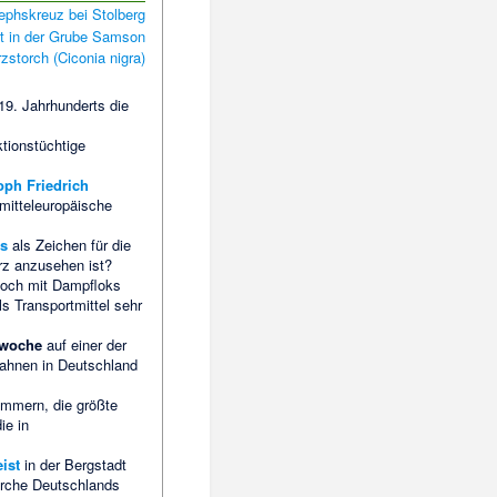
9. Jahrhunderts die
ktionstüchtige
oph Friedrich
mitteleuropäische
s
als Zeichen für die
rz anzusehen ist?
och mit Dampfloks
ls Transportmittel sehr
nwoche
auf einer der
ahnen in Deutschland
mmern, die größte
ie in
ist
in der Bergstadt
kirche Deutschlands