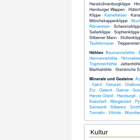
Hanskühnenburgklippe
·
Hir
Hamburger Wappen
·
Hübic
Klippe
·
Kamelfelsen
·
Kana
Mönchskappenklippe
·
Muxk
Römerstein
·
Scherstorklip
Seilerklippe
·
Sophienklippe
Silberner Mann
·
Stollenklip
Teufelsmauer
·
Treppenstei
Höhlen
:
Baumannshöhle
·
Hermannshöhle
·
Himmelrei
Tropfsteinhöhle
·
Jettenhöhl
Marthahöhle
·
Steinkirche S
Minerale und Gesteine
:
Az
·
Calcit
·
Cerussit
·
Chalkos
Erz
·
Galenit
·
Galmei
·
Gosl
Harzer Granit
·
Harzburgit
·
Kassiterit
·
Manganosit
·
Py
Samsonit
·
Silbererz
·
Smith
Turmalin
·
Vitriole
·
Wurmber
Kultur