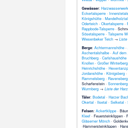
Gewässer
:
Harzwasserwer
Eckertalsperre
·
Innerstetal
Königshütte
·
Mandelholztal
Oderteich
·
Okertalsperre
·
Rappbode-Talsperre
·
Schme
Sösetalsperre
·
Talsperre W
Wiesenbeker Teich
→
Liste
Berge
:
Achtermannshöhe
·
Aschentalshalbe
·
Auf dem 
Bruchberg
·
Carlshaushöhe
Knollen
·
Großer Winterberg
Heinrichshöhe
·
Hexentanzp
Jordanshöhe
·
Königsberg
Rammelsberg
·
Ravensberg
Scharfenstein
·
Sonnenberg
Wurmberg
→
Liste der Har
Täler
:
Bodetal
·
Harzer Bach
Okertal
·
Ilsetal
·
Selketal
·
Felsen
:
Ackertklippe
·
Bäum
Kleef
·
Feuersteinklippen
·
F
Gläserner Mönch
·
Goldenke
·
Hammersteinklippen
·
Hans