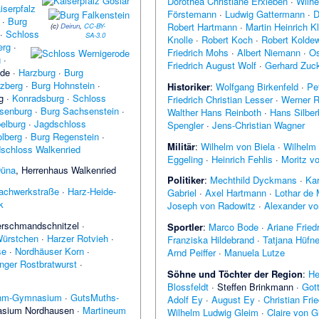
Dorothea Christiane Erxleben
·
Wilh
iserpfalz
Förstemann
·
Ludwig Gattermann
·
D
·
Burg
Robert Hartmann
·
Martin Heinrich K
(c)
Deirun
,
CC-BY-
·
Schloss
SA-3.0
Knolle
·
Robert Koch
·
Robert Kolde
erg
·
Friedrich Mohs
·
Albert Niemann
·
Os
g
·
Friedrich August Wolf
·
Gerhard Zuc
ode
·
Harzburg
·
Burg
zberg
·
Burg Hohnstein
·
Historiker
:
Wolfgang Birkenfeld
·
Pe
g
·
Konradsburg
·
Schloss
Friedrich Christian Lesser
·
Werner 
senburg
·
Burg Sachsenstein
·
Walther Hans Reinboth
·
Hans Silber
elburg
·
Jagdschloss
Spengler
·
Jens-Christian Wagner
lberg
·
Burg Regenstein
·
Militär
:
Wilhelm von Biela
·
Wilhelm 
schloss Walkenried
Eggeling
·
Heinrich Fehlis
·
Moritz v
Düna
,
Herrenhaus Walkenried
Politiker
:
Mechthild Dyckmans
·
Kar
achwerkstraße
·
Harz-Heide-
Gabriel
·
Axel Hartmann
·
Lothar de 
k
Joseph von Radowitz
·
Alexander vo
rschmandschnitzel ·
Sportler
:
Marco Bode
·
Ariane Fried
Würstchen
·
Harzer Rotvieh
·
Franziska Hildebrand
·
Tatjana Hüfne
se
·
Nordhäuser Korn
·
Arnd Peiffer
·
Manuela Lutze
nger Rostbratwurst
·
Söhne und Töchter der Region
:
He
Blossfeldt
·
Steffen Brinkmann
·
Gott
ohm-Gymnasium
·
GutsMuths-
Adolf Ey
·
August Ey
·
Christian Frie
asium Nordhausen
·
Martineum
Wilhelm Ludwig Gleim
·
Claire von G