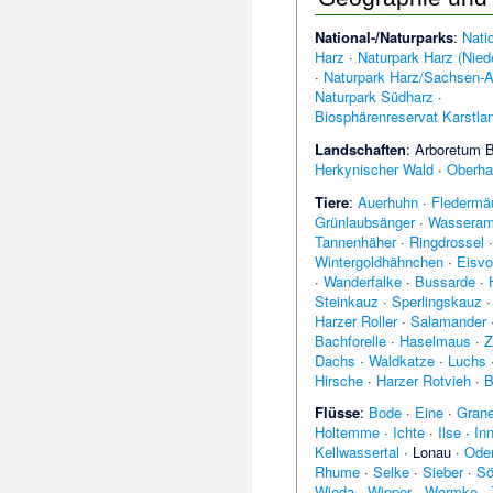
National-/Naturparks
:
Nati
Harz
·
Naturpark Harz (Nied
·
Naturpark Harz/Sachsen-A
Naturpark Südharz
·
Biosphärenreservat Karstla
Landschaften
:
Arboretum 
Herkynischer Wald
·
Oberha
Tiere
:
Auerhuhn
·
Fledermä
Grünlaubsänger
·
Wasseram
Tannenhäher
·
Ringdrossel
Wintergoldhähnchen
·
Eisvo
·
Wanderfalke
·
Bussarde
·
Steinkauz
·
Sperlingskauz
Harzer Roller
·
Salamander
Bachforelle
·
Haselmaus
·
Z
Dachs
·
Waldkatze
·
Luchs
Hirsche
·
Harzer Rotvieh
·
B
Flüsse
:
Bode
·
Eine
·
Gran
Holtemme
·
Ichte
·
Ilse
·
In
Kellwassertal
·
Lonau
·
Ode
Rhume
·
Selke
·
Sieber
·
Sö
Wieda
·
Wipper
·
Wormke
·