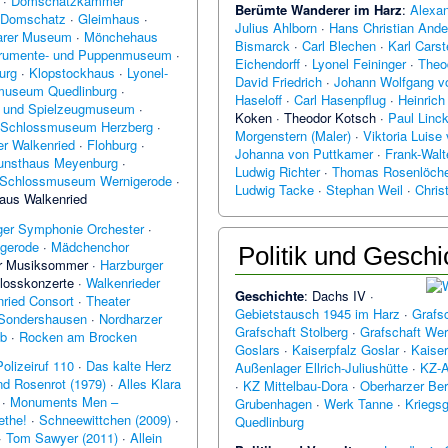
·
Domschatzkammer
Berümte Wanderer im Harz
:
Alexa
r Domschatz
·
Gleimhaus
·
Julius Ahlborn
·
Hans Christian Ande
arer Museum
·
Mönchehaus
Bismarck
·
Carl Blechen
·
Karl Cars
trumente- und Puppenmuseum
·
Eichendorff
·
Lyonel Feininger
·
Theo
urg
·
Klopstockhaus
·
Lyonel-
David Friedrich
·
Johann Wolfgang v
museum Quedlinburg
·
Haseloff
·
Carl Hasenpflug
·
Heinrich
- und Spielzeugmuseum
·
Koken
·
Theodor Kotsch
·
Paul Linc
Schlossmuseum Herzberg
·
Morgenstern (Maler)
·
Viktoria Luise
r Walkenried
·
Flohburg
·
Johanna von Puttkamer
·
Frank-Walt
unsthaus Meyenburg
·
Ludwig Richter
·
Thomas Rosenlöche
Schlossmuseum Wernigerode
·
Ludwig Tacke
·
Stephan Weil
·
Chris
aus Walkenried
ger Symphonie Orchester
·
gerode
·
Mädchenchor
Politik und Geschi
er Musiksommer
·
Harzburger
losskonzerte
·
Walkenrieder
Geschichte
:
Dachs IV
·
ried Consort
·
Theater
Gebietstausch 1945 im Harz
·
Grafs
 Sondershausen
·
Nordharzer
Grafschaft Stolberg
·
Grafschaft Wer
ub
·
Rocken am Brocken
Goslars
·
Kaiserpfalz Goslar
·
Kaiser
Polizeiruf 110
·
Das kalte Herz
Außenlager Ellrich-Juliushütte
·
KZ-A
d Rosenrot (1979)
·
Alles Klara
·
KZ Mittelbau-Dora
·
Oberharzer Be
·
Monuments Men –
Grubenhagen
·
Werk Tanne
·
Kriegs
ethe!
·
Schneewittchen (2009)
·
Quedlinburg
·
Tom Sawyer (2011)
·
Allein