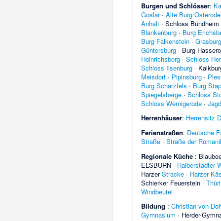
Burgen und Schlösser
:
Ka
Goslar
·
Alte Burg Osterode
Anhalt
·
Schloss Bündheim
Blankenburg
·
Burg Erichsb
Burg Falkenstein
·
Grasbur
Güntersburg
·
Burg Hasser
Heinrichsberg
·
Schloss Her
Schloss Ilsenburg
·
Kalkbur
Meisdorf
·
Pipinsburg
·
Ples
Burg Scharzfels
·
Burg Stap
Spiegelsberge
·
Schloss Sto
Schloss Wernigerode
·
Jagd
Herrenhäuser
:
Herrensitz 
Ferienstraßen
:
Deutsche F
Straße
·
Straße der Romani
Regionale Küche
: Blaubee
ELSBURN
·
Halberstädter 
Harzer
Stracke
·
Harzer Kä
Schierker Feuerstein
·
Thüri
Windbeutel
Bildung
:
Christian-von-D
Gymnasium
·
Herder-Gymn