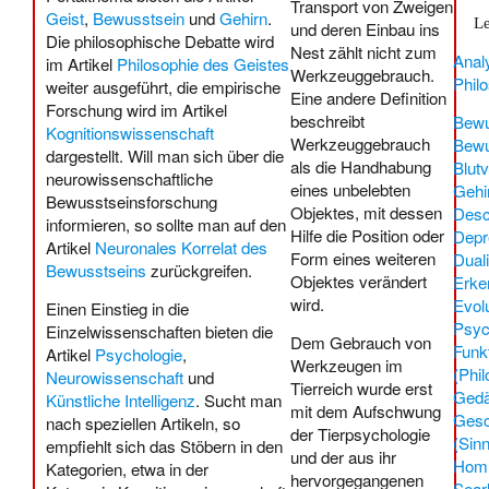
Transport von Zweigen
Geist
,
Bewusstsein
und
Gehirn
.
Le
und deren Einbau ins
Die philosophische Debatte wird
Nest zählt nicht zum
Anal
im Artikel
Philosophie des Geistes
Werkzeuggebrauch.
Phil
weiter ausgeführt, die empirische
Eine andere Definition
Forschung wird im Artikel
beschreibt
Bewu
Kognitionswissenschaft
Werkzeuggebrauch
Bewu
dargestellt. Will man sich über die
als die Handhabung
Blut
neurowissenschaftliche
eines unbelebten
Gehi
Bewusstseinsforschung
Objektes, mit dessen
Desc
informieren, so sollte man auf den
Hilfe die Position oder
Depr
Artikel
Neuronales Korrelat des
Form eines weiteren
Dual
Bewusstseins
zurückgreifen.
Objektes verändert
Erke
wird.
Evol
Einen Einstieg in die
Psyc
Einzelwissenschaften bieten die
Dem Gebrauch von
Funk
Artikel
Psychologie
,
Werkzeugen im
(Phi
Neurowissenschaft
und
Tierreich wurde erst
Gedä
Künstliche Intelligenz
. Sucht man
mit dem Aufschwung
Ges
nach speziellen Artikeln, so
der Tierpsychologie
(Sin
empfiehlt sich das Stöbern in den
und der aus ihr
Hom
Kategorien, etwa in der
hervorgegangenen
Sear