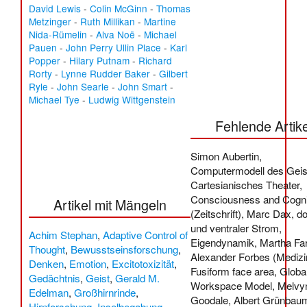
David Lewis
-
Colin McGinn
-
Thomas
Metzinger
-
Ruth Millikan
-
Martine
Nida-Rümelin
-
Alva Noë
-
Michael
Pauen
-
John Perry
Ullin Place
-
Karl
Popper
-
Hilary Putnam
-
Richard
Rorty
-
Lynne Rudder Baker
-
Gilbert
Ryle
-
John Searle
-
John Smart
-
Michael Tye
-
Ludwig Wittgenstein
Fehlende Artike
Simon Aubertin
,
Computermodell des Geis
Cartesianisches Theater
,
Consciousness and Cogni
Artikel mit Mängeln
(Zeitschrift)
,‎
Marc Dax
,
do
und ventraler Strom
,
Achim Stephan
,
Adaptive Control of
Eigendynamik
,
Martha Fa
Thought
,
Bewusstseinsforschung
,
Alexander Forbes (Medizi
Denken
,
Emotion
,
Excitotoxizität
,
Fusiform face area
,
Globa
Gedächtnis
,
Geist
,
Gerald M.
Workspace Model
,
Melvy
Edelman
,
Großhirnrinde
,
Goodale
,
Albert Grünbau
Hirnforschung
,
Inselbegabung
,