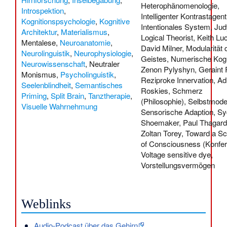
Heterophänomenologie
,
Introspektion
,
Intelligenter Kontrastagent
Kognitionspsychologie
,
Kognitive
Intentionales System
,
Jud
Architektur
,
Materialismus
,
Logical Theorist
,
Keith Lu
Mentalese
,
Neuroanatomie
,
David Milner
,
Modularität 
Neurolinguistik
,
Neurophysiologie
,
Geistes
,
Numerische Kogn
Neurowissenschaft
,
Neutraler
Zenon Pylyshyn
,
Geraint
Monismus
,
Psycholinguistik
,
Reziproke Innervation
,
Ad
Seelenblindheit
,
Semantisches
Roskies
,
Schmerz
Priming
,
Split Brain
,
Tanztherapie
,
(Philosophie)
,
Selbstmode
Visuelle Wahrnehmung
Sensorische Adaption
,
Sy
Shoemaker
,
Paul Thagar
Zoltan Torey
,
Toward a Sc
of Consciousness (Konfe
Voltage sensitive dye
,
Vorstellungsvermögen
Weblinks
Audio-Podcast über das Gehirn