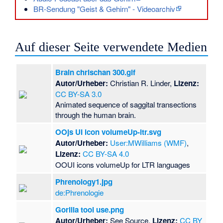
BR-Sendung "Geist & Gehirn" - Videoarchiv
Auf dieser Seite verwendete Medien
Brain chrischan 300.gif
Autor/Urheber:
Christian R. Linder,
Lizenz:
CC BY-SA 3.0
Animated sequence of saggital transections
through the human brain.
OOjs UI icon volumeUp-ltr.svg
Autor/Urheber:
User:MWilliams (WMF)
,
Lizenz:
CC BY-SA 4.0
OOUI icons volumeUp for LTR languages
Phrenology1.jpg
de:Phrenologie
Gorilla tool use.png
Autor/Urheber:
See Source,
Lizenz:
CC BY