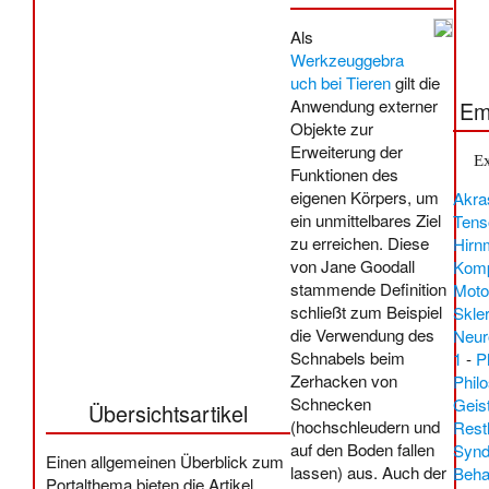
Als
Werkzeuggebra
uch bei Tieren
gilt die
Anwendung externer
Em
Objekte zur
Erweiterung der
Ex
Funktionen des
eigenen Körpers, um
Akra
ein unmittelbares Ziel
Tens
zu erreichen. Diese
Hirn
von Jane Goodall
Komp
stammende Definition
Moto
schließt zum Beispiel
Skle
die Verwendung des
Neur
Schnabels beim
1
-
P
Zerhacken von
Phil
Schnecken
Geis
Übersichtsartikel
(hochschleudern und
Rest
auf den Boden fallen
Syn
Einen allgemeinen Überblick zum
lassen) aus. Auch der
Beha
Portalthema bieten die Artikel