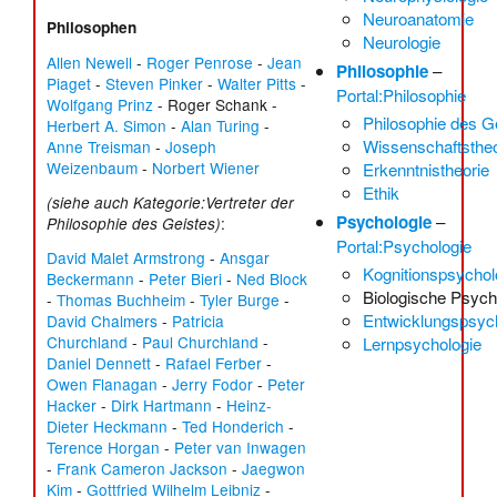
Neuroanatomie
Philosophen
Neurologie
Allen Newell
-
Roger Penrose
-
Jean
Philosophie
–
Piaget
-
Steven Pinker
-
Walter Pitts
-
Portal:Philosophie
Wolfgang Prinz
-
Roger Schank
-
Philosophie des G
Herbert A. Simon
-
Alan Turing
-
Wissenschaftstheo
Anne Treisman
-
Joseph
Weizenbaum
-
Norbert Wiener
Erkenntnistheorie
Ethik
(siehe auch
Kategorie:Vertreter der
Psychologie
–
:
Philosophie des Geistes
)
Portal:Psychologie
David Malet Armstrong
-
Ansgar
Kognitionspsychol
Beckermann
-
Peter Bieri
-
Ned Block
Biologische Psych
-
Thomas Buchheim
-
Tyler Burge
-
Entwicklungspsyc
David Chalmers
-
Patricia
Churchland
-
Paul Churchland
-
Lernpsychologie
Daniel Dennett
-
Rafael Ferber
-
Owen Flanagan
-
Jerry Fodor
-
Peter
Hacker
-
Dirk Hartmann
-
Heinz-
Dieter Heckmann
-
Ted Honderich
-
Terence Horgan
-
Peter van Inwagen
-
Frank Cameron Jackson
-
Jaegwon
Kim
-
Gottfried Wilhelm Leibniz
-