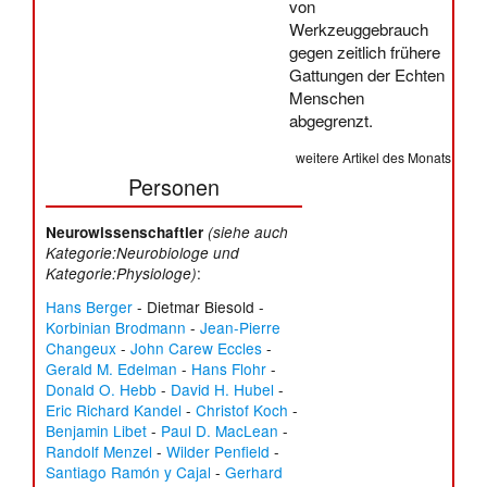
von
Werkzeuggebrauch
gegen zeitlich frühere
Gattungen der Echten
Menschen
abgegrenzt.
weitere Artikel des Monats
Personen
Neurowissenschaftler
(siehe auch
Kategorie:Neurobiologe
und
:
Kategorie:Physiologe
)
Hans Berger
-
Dietmar Biesold
-
Korbinian Brodmann
-
Jean-Pierre
Changeux
-
John Carew Eccles
-
Gerald M. Edelman
-
Hans Flohr
-
Donald O. Hebb
-
David H. Hubel
-
Eric Richard Kandel
-
Christof Koch
-
Benjamin Libet
-
Paul D. MacLean
-
Randolf Menzel
-
Wilder Penfield
-
Santiago Ramón y Cajal
-
Gerhard