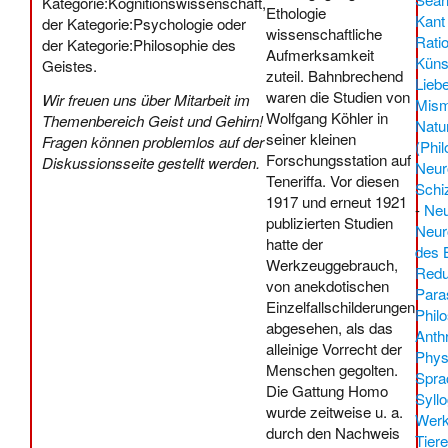
Kategorie:Kognitionswissenschaft
,
Ethologie
Kant
der
Kategorie:Psychologie
oder
wissenschaftliche
Rati
der
Kategorie:Philosophie des
Aufmerksamkeit
Küns
Geistes
.
zuteil. Bahnbrechend
Lieb
waren die Studien von
Wir freuen uns über Mitarbeit im
Mism
Wolfgang Köhler in
Themenbereich Geist und Gehirn!
Natu
seiner kleinen
Fragen können problemlos auf der
(Phi
Forschungsstation auf
Diskussionsseite
gestellt werden.
Neur
Teneriffa. Vor diesen
Schi
1917 und erneut 1921
-
Neu
publizierten Studien
Neur
hatte der
des 
Werkzeuggebrauch,
Redu
von anekdotischen
Para
Einzelfallschilderungen
Phil
abgesehen, als das
Anth
alleinige Vorrecht der
Phys
Menschen gegolten.
Spra
Die Gattung Homo
Syll
wurde zeitweise u. a.
Werk
durch den Nachweis
Tier