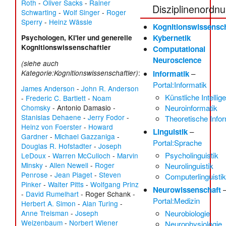
Roth
-
Oliver Sacks
-
Rainer
Disziplinenordn
Schwarting
-
Wolf Singer
-
Roger
Sperry
-
Heinz Wässle
Kognitionswissensch
Kybernetik
Psychologen, KI'ler und generelle
Kognitionswissenschaftler
Computational
Neuroscience
(siehe auch
:
Informatik
–
Kategorie:Kognitionswissenschaftler
)
Portal:Informatik
James Anderson
-
John R. Anderson
Künstliche Intellig
-
Frederic C. Bartlett
-
Noam
Chomsky
-
Antonio Damasio
-
Neuroinformatik
Stanislas Dehaene
-
Jerry Fodor
-
Theoretische Infor
Heinz von Foerster
-
Howard
Linguistik
–
Gardner
-
Michael Gazzaniga
-
Portal:Sprache
Douglas R. Hofstadter
-
Joseph
Psycholinguistik
LeDoux
-
Warren McCulloch
-
Marvin
Minsky
-
Allen Newell
-
Roger
Neurolinguistik
Penrose
-
Jean Piaget
-
Steven
Computerlinguisti
Pinker
-
Walter Pitts
-
Wolfgang Prinz
Neurowissenschaft
-
David Rumelhart
-
Roger Schank
-
Portal:Medizin
Herbert A. Simon
-
Alan Turing
-
Anne Treisman
-
Joseph
Neurobiologie
Weizenbaum
-
Norbert Wiener
Neurophysiologie