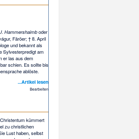
 U. Hammershaimb
oder
águr, Färöer; † 8. April
ologe und bekannt als
e Sylvesterpredigt am
nn er las aus dem
ar schien. Es sollte bis
hensprache ablöste.
...Artikel lesen
Bearbeiten
 Christentum
kümmert
el zu christlichen
e Lust haben, selbst