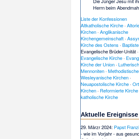
Die Jünger Jesu mit i
Herrn beim Abendmah
Liste der Konfessionen
Altkatholische Kirche
·
Altori
Kirchen
·
Anglikanische
Kirchengemeinschaft
·
Assyr
Kirche des Ostens
·
Baptist
Evangelische Brüder-Unität
·
Evangelische Kirche
·
Evang
Kirche der Union
·
Lutherisc
Mennoniten
·
Methodistische
Wesleyanische Kirchen
·
Neuapostolische Kirche
·
Or
Kirchen
·
Reformierte Kirche
katholische Kirche
Aktuelle Ereignisse
29. Märzr 2024:
Papst Franz
- wie im Vorjahr - aus gesund