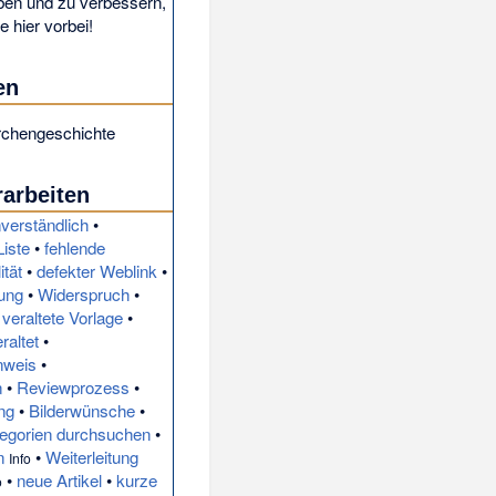
iben und zu verbessern,
 hier vorbei!
en
rchengeschichte
rarbeiten
verständlich
•
Liste
•
fehlende
ität
•
defekter Weblink
•
rung
•
Widerspruch
•
•
veraltete Vorlage
•
raltet
•
inweis
•
n
•
Reviewprozess
•
ng
•
Bilderwünsche
•
tegorien durchsuchen
•
n
•
Weiterleitung
Info
•
neue Artikel
•
kurze
o