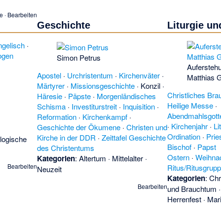
Christianismus
se
·
Bearbeiten
Apostolic Chur
Geschichte
Liturgie un
Church
)
(en)
·
C
(en)
·
Church of
ngelisch
·
·
Dream of the 
ogen
Simon Petrus
Pentecostal Ch
Auferstehu
Endentscheidu
Apostel
·
Urchristentum
·
Kirchenväter
·
Matthias 
Feldkloster
·
Fe
Märtyrer
·
Missionsgeschichte
·
Konzil
·
Frauenseelsorg
Christliches Br
Häresie
·
Päpste
·
Morgenländisches
Geschichtlichke
Heilige Messe
·
Schisma
·
Investiturstreit
·
Inquisition
·
Weisheit
(en)
·
Abendmahlsgott
Reformation
·
Kirchenkampf
·
Hausgeistlicher
·
Kirchenjahr
·
Li
Geschichte der Ökumene
·
Christen und
Church of Jesu
Ordination
·
Prie
Kirche in der DDR
·
Zeittafel Geschichte
logische
Johannesempf
Bischof
·
Papst
des Christentums
Kirchenbau im N
Ostern
·
Weihna
Kategorien
:
Altertum
·
Mittelalter
·
Kirchenpolitik
·
Bearbeiten
Ritus/Ritusgrup
Neuzeit
Kirchlicher Fern
Kategorien
:
Chr
Kletterkirche
·
K
Bearbeiten
und Brauchtum
Jesus
(en)
·
Kul
Herrenfest
·
Mari
Huntingdon-Gem
Latter-Day-Sai