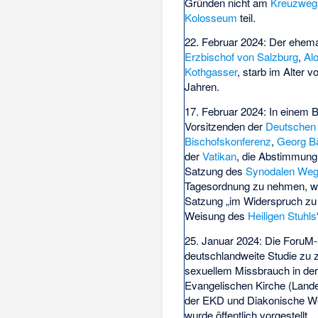
Gründen nicht am
Kreuzweg
Kolosseum
teil.
22. Februar 2024: Der ehema
Erzbischof von Salzburg
,
Alo
Kothgasser
, starb im Alter v
Jahren.
17. Februar 2024: In einem B
Vorsitzenden der
Deutschen
Bischofskonferenz
,
Georg B
der
Vatikan
, die Abstimmung
Satzung des
Synodalen We
Tagesordnung zu nehmen, we
Satzung „im Widerspruch zu d
Weisung des
Heiligen Stuhls
25. Januar 2024: Die ForuM-
deutschlandweite Studie zu 
sexuellem Missbrauch in de
Evangelischen Kirche
(Lande
der EKD und Diakonische W
wurde öffentlich vorgestellt.