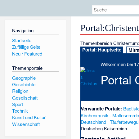
Portal
:
Christen
Navigation
Startseite
Themenbereich Christentum
Zufällige Seite
Portal: Hauptseite
Mit
Neu / Featured
Willkommen bei 179
Themenportale
Portal 
Geographie
Geschichte
Religion
Gesellschaft
Sport
Verwandte Portale:
Baptist
Technik
Kirchenmusik
·
Malteserord
Kunst und Kultur
Deutschland
·
Täuferbewegu
Wissenschaft
Deutschen Kaiserreich