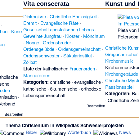
Lebende Kirche
d
Vita consecrata
Kunst und 
·
Leitwort
(he)
w
Manualbenefiz
Diakonisse
·
Christliche Ehelosigkeit
·
·
Maria der Trä
Eremit
·
Evangelische Räte
·
e
·
mater combinat
Gesellschaft apostolischen Lebens
·
Pieta von 
chen
·
Kurie
(
Messfelsen
)
(
Geweihte Jungfrau
·
Kloster
·
Mönchtum
Petersdo
Church Associa
·
Nonne
·
Ordensbruder
·
hen
Christliche Kuns
Michaelsempfa
Ordensgelübde
·
Ordensgemeinschaft
·
Gregorianischer
·
Missionreise
·
Ordensschwester
·
Säkularinstitut
·
Kirchenmusik
·
of atonement
(e
Zölibat
Kirchenmusikko
Neomärtyrer
(e
Liste
der katholischen
Frauenorden
·
Kirchengebäude
Church in Euro
Männerorden
tholische
Christliche Myst
paragemeindlic
Kategorien:
christliche
·
evangelische
·
ische
Passionsspiel
Pentecostal As
katholische
·
ökumenische
·
orthodoxe
noden
Kategorien:
Bau
(en)
·
Pentecost
Lebensgemeinschaft
anisation
·
(en)
·
Pillar of 
·
Christliche Zeit
 Verband
Bearbeiten
Plerophorie
·
Pr
Rundfunkgottes
Bearbeiten
Sonderseelsorg
Thema Christentum in Wikipedias Schwesterprojekten
Seelsorge
) ·
Soz
Bilder
Wörterbuch
News
Theologisches 
Neuen Testame