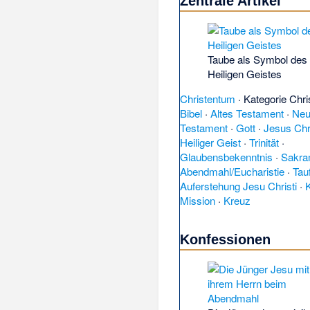
Zentrale Artikel
Taube als Symbol des
Heiligen Geistes
Christentum
·
Kategorie Chr
Bibel
·
Altes Testament
·
Ne
Testament
·
Gott
·
Jesus Chr
Heiliger Geist
·
Trinität
·
Glaubensbekenntnis
·
Sakra
Abendmahl/Eucharistie
·
Tau
Auferstehung Jesu Christi
·
Mission
·
Kreuz
Konfessionen