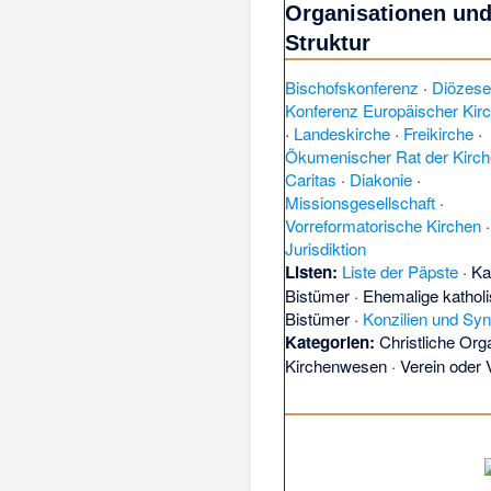
Organisationen un
Struktur
Bischofskonferenz
·
Diözes
Konferenz Europäischer Kir
·
Landeskirche
·
Freikirche
·
Ökumenischer Rat der Kirc
Caritas
·
Diakonie
·
Missionsgesellschaft
·
Vorreformatorische Kirchen
·
Jurisdiktion
Listen:
Liste der Päpste
·
Ka
Bistümer
·
Ehemalige kathol
Bistümer
·
Konzilien und Sy
Kategorien:
Christliche Org
Kirchenwesen
·
Verein oder