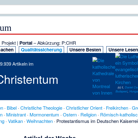
tum
:
Projekt
|
Portal
–
Abkürzung
:
P:CHR
machen
Qualitätssicherung
Unsere Besten
Unsere Lese
.939 Artikeln im
Christentum
(c) I,
Daniel Cs
Budapest
,
Hunga
en
·
Bibel
·
Christliche Theologie
·
Christlicher Orient
·
Freikirchen
·
Gr
en
·
Ministrant
·
Mormonentum
·
Ostern
·
Religion
·
Römisch-katholisc
ng
·
Vatikan
·
Weihnachten
·
Protestantismus im Deutschen Kaiserre