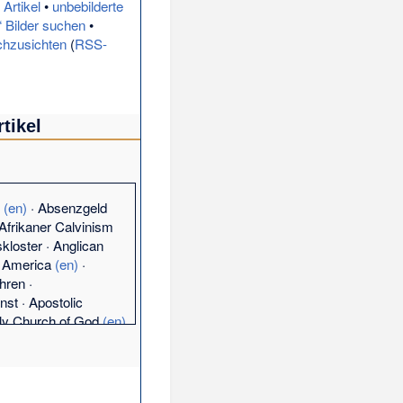
 Artikel
•
unbebilderte
e“ Bilder suchen
•
chzusichten
(
RSS-
tikel
u
(en)
·
Absenzgeld
Afrikaner Calvinism
kloster
·
Anglican
h America
(en)
·
hren
·
enst
·
Apostolic
y Church of God
(en)
s
(
Bible Christian
hristen
)
(en)
·
Asien
(en)
·
Europa
(en)
·