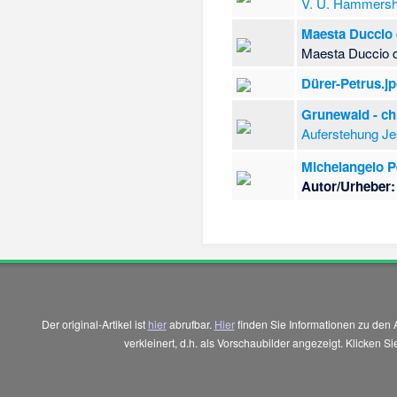
V. U. Hammers
Maesta Duccio d
Maesta Duccio d
Dürer-Petrus.j
Grunewald - chr
Auferstehung Je
Michelangelo 
Autor/Urheber:
Der original-Artikel ist
hier
abrufbar.
Hier
finden Sie Informationen zu den 
verkleinert, d.h. als Vorschaubilder angezeigt. Klicken