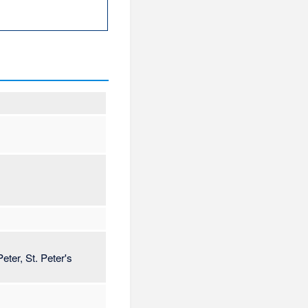
unftkapelle
Diözesen:
Bistum
um Belize
-
Diözese
Orkney
(
Bistum
Orkney
,
Bistum von
Orkney
)
(en)
-
Diözese
Accra
)
(en)
-
Diözese
m Adelaide
)
(en)
-
t (Australien,
istum Bathurst
likanisch)
) -
Diözese
anglikanisch)
)
(en)
-
Coast
(
Bistum Cape
özese Down und
um Down und Dromore
)
Dunkwa-on-Offin
-on-Offin
)
(en)
-
eter, St. Peter's
mstown
(
Bistum
(en)
-
Diözese Gujarat
) -
Diözese Ho