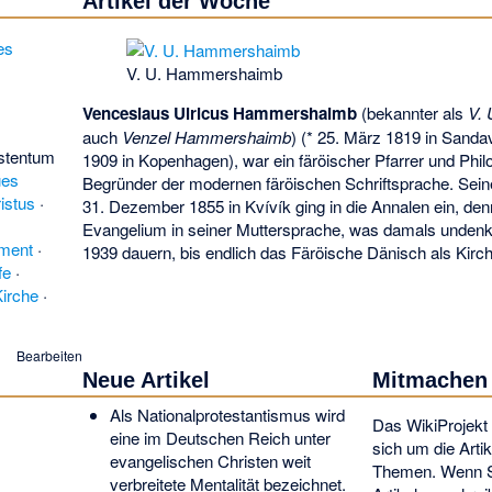
Artikel der Woche
V. U. Hammershaimb
Venceslaus Ulricus Hammershaimb
(bekannter als
V.
auch
Venzel Hammershaimb
) (* 25. März 1819 in Sandav
istentum
1909 in Kopenhagen), war ein färöischer Pfarrer und Phil
ues
Begründer der modernen färöischen Schriftsprache. Sein
istus
·
31. Dezember 1855 in Kvívík ging in die Annalen ein, de
Evangelium in seiner Muttersprache, was damals undenkb
ment
·
1939 dauern, bis endlich das Färöische Dänisch als Kirc
fe
·
Kirche
·
Bearbeiten
Neue Artikel
Mitmachen
Als
Nationalprotestantismus
wird
Das
WikiProjekt
eine im Deutschen Reich unter
sich um die Artik
evangelischen Christen weit
Themen. Wenn Si
verbreitete Mentalität bezeichnet.