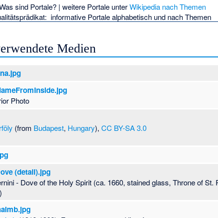
Was sind Portale?
| weitere Portale unter
Wikipedia nach Themen
Wallfahrtslied
·
Z
alitätsprädikat:
informative Portale
alphabetisch
und
nach Themen
Anglikanische 
Barbados
-
Bist
 verwendete Medien
Aberdeen und 
Aberdeen and 
Aberdeen und 
na.jpg
Accra
(
Bistum 
Adelaide
(
Bistu
dameFromInside.jpg
Diözese Bathurs
ior Photo
anglikanisch)
(
B
(Australien, ang
föly
(from
Budapest
,
Hungary
),
CC BY-SA 3.0
Bo
(
Bistum Bo (
Diözese Cape 
Coast
)
(en)
-
Di
jpg
Dromore
(
Bist
(en)
-
Diözese 
ove (detail).jpg
(
Bistum Dunkwa
ini - Dove of the Holy Spirit (ca. 1660, stained glass, Throne of St. P
Diözese Graha
)
Grahamstown
)
aimb.jpg
(
Bistum Gujarat