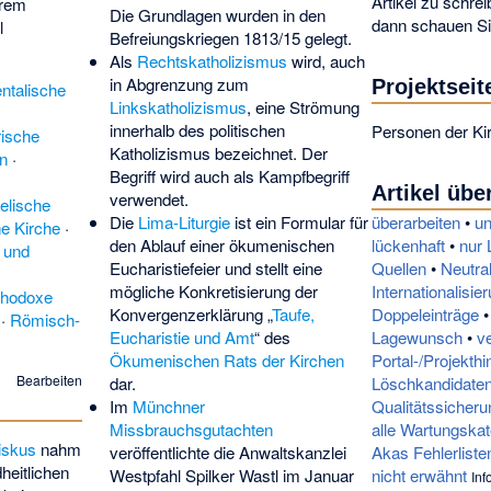
Artikel zu schre
hrem
Die Grundlagen wurden in den
dann schauen Sie
l
Befreiungskriegen 1813/15 gelegt.
Als
Rechtskatholizismus
wird, auch
in Abgrenzung zum
Projektseit
entalische
Linkskatholizismus
, eine Strömung
innerhalb des politischen
Personen der Ki
ische
Katholizismus bezeichnet. Der
en
·
Begriff wird auch als Kampfbegriff
Artikel übe
verwendet.
elische
Die
Lima-Liturgie
ist ein Formular für
überarbeiten
•
un
he Kirche
·
den Ablauf einer ökumenischen
lückenhaft
•
nur 
 und
Eucharistiefeier und stellt eine
Quellen
•
Neutral
mögliche Konkretisierung der
Internationalisie
thodoxe
Konvergenzerklärung „
Taufe,
Doppeleinträge
·
Römisch-
Eucharistie und Amt
“ des
Lagewunsch
•
ve
Ökumenischen Rats der Kirchen
Portal-/Projekth
Bearbeiten
dar.
Löschkandidate
Im
Münchner
Qualitätssicheru
Missbrauchsgutachten
alle Wartungska
iskus
nahm
veröffentlichte die Anwaltskanzlei
Akas Fehlerliste
heitlichen
Westpfahl Spilker Wastl im Januar
nicht erwähnt
Inf