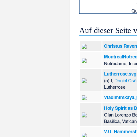
Qu
Auf dieser Seite
Christus Raven
MontrealNotre
Notredame, Inter
Lutherrose.svg
(c) I,
Daniel Csör
Lutherrose
Vladimirskaya.
Holy Spirit as D
Gian Lorenzo Bern
Basilica, Vatican
V.U. Hammersh