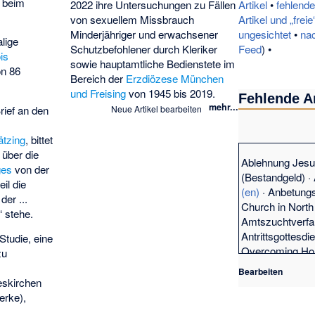
beim
2022 ihre Untersuchungen zu Fällen
Artikel
•
fehlende
von sexuellem Missbrauch
Artikel und „frei
Minderjähriger und erwachsener
ungesichtet
•
na
lige
Schutzbefohlener durch Kleriker
Feed
) •
is
sowie hauptamtliche Bedienstete im
on 86
Bereich der
Erzdiözese München
und Freising
von 1945 bis 2019.
Fehlende Ar
mehr...
rief an den
Neue Artikel bearbeiten
ätzing
, bittet
 über die
Ablehnung Jes
ges
von der
(
Bestandgeld
) ·
il die
(en)
·
Anbetungs
er ...
Church in Nort
“ stehe.
Amtszuchtverfa
Antrittsgottesdi
Studie, eine
Overcoming Hol
zu
·
Bible Christian
r
Bearbeiten
Church
,
Bibel-C
skirchen
Christentum in 
erke),
Christentum in 