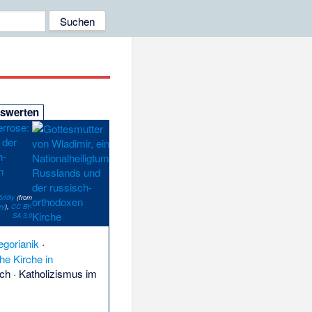
nswerten
örföly
(from
ry
),
CC BY-
SA 3.0
egorianik
·
he Kirche in
ich
·
Katholizismus im