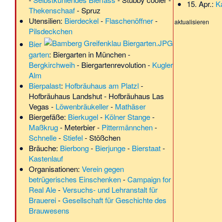
15. Apr.:
K
Thekenschaaf
-
Spruz
Utensilien:
Bierdeckel
-
Flaschenöffner
-
aktualisieren
Pilsdeckchen
Bier
garten
:
Biergarten in München
-
Bergkirchweih
-
Biergartenrevolution
-
Kugler
Alm
Bierpalast
:
Hofbräuhaus am Platzl
-
Hofbräuhaus Landshut
-
Hofbräuhaus Las
Vegas
-
Löwenbräukeller
-
Mathäser
Biergefäße:
Bierkugel
-
Kölner Stange
-
Maßkrug
-
Meterbier
-
Pittermännchen
-
Schnelle
-
Stiefel
-
Stößchen
Bräuche:
Bierbong
-
Bierjunge
-
Bierstaat
-
Kastenlauf
Organisationen:
Verein gegen
betrügerisches Einschenken
-
Campaign for
Real Ale
-
Versuchs- und Lehranstalt für
Brauerei
-
Gesellschaft für Geschichte des
Brauwesens