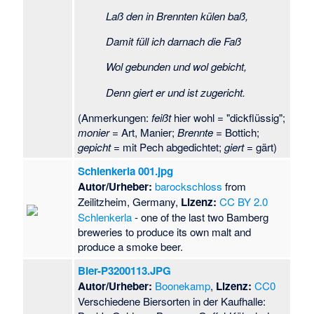
Laß den in Brennten külen baß,
Damit füll ich darnach die Faß
Wol gebunden und wol gebicht,
Denn giert er und ist zugericht.
(Anmerkungen:
feißt
hier wohl = "dickflüssig";
monier
= Art, Manier;
Brennte
= Bottich;
gepicht
= mit Pech abgedichtet;
giert
= gärt)
Schlenkerla 001.jpg
Autor/Urheber:
barockschloss
from
Zeilitzheim, Germany,
Lizenz:
CC BY 2.0
Schlenkerla
- one of the last two Bamberg
breweries to produce its own malt and
produce a smoke beer.
Bier-P3200113.JPG
Autor/Urheber:
Boonekamp
,
Lizenz:
CC0
Verschiedene Biersorten in der Kaufhalle: