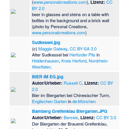
(
www.personalcreations.com
),
Lizenz:
CC
BY 2.0
beer in glasses and steins on a table with
bottles in the background and a brick wall
(photo by Personal Creations,
www.personalcreations.com
)
Sudkessel.jpg
(c)
Maggie Galway
,
CC BY-SA 3.0
Alter Sudkessel bei
Herforder Pils
in
Hiddenhausen
,
Kreis Herford
,
Nordrhein-
Westfalen
.
BIER IM EG.jpg
Autor/Urheber:
Russell C
,
Lizenz:
CC BY
2.0
Bier im Biergarten bei Chinesischer Turm,
Englischen Garten
in
de:München
Bamberg Greifenklau Biergarten.JPG
Autor/Urheber:
Benreis
,
Lizenz:
CC BY 3.0
Der Biergarten der Brauerei Greifenklau,