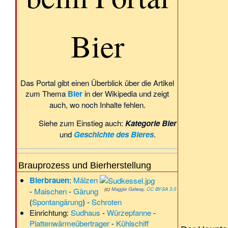
Bier
Das
Portal
gibt einen Überblick über die Artikel
zum Thema
Bier
in der Wikipedia und zeigt
auch, wo noch Inhalte fehlen.
Siehe zum Einstieg auch:
Kategorie Bier
und
Geschichte des Bieres
.
Brauprozess
und
Bierherstellung
Bierbrauen
:
Mälzen
(c)
Maggie Galway
,
CC BY-SA 3.0
-
Maischen
-
Gärung
(
Spontangärung
) -
Schroten
Einrichtung:
Sudhaus
-
Würzepfanne
-
Plattenwärmeübertrager
-
Kühlschiff