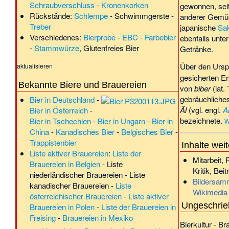
Schraubverschluss
-
Kronenkorken
gewonnen, sel
Rückstände:
Schlempe
-
Schwimmgerste
-
anderer Gemü
Treber
japanische
Sa
Verschiedenes:
Bierprobe
-
EBC
-
Farbebier
ebenfalls unter
-
Stammwürze
,
Glutenfreies Bier
Getränke.
Über den Urs
aktualisieren
gesicherten E
Bekannte Biere
und
Brauereien
von
biber
(lat.
gebräuchliches
Bier in Deutschland
-
Äl
(vgl. engl.
A
Bier in Österreich
-
bezeichnete.
Bier in Tschechien
-
Bier in Ungarn
-
Bier in
W
China
-
Kanadisches Bier
-
Belgisches Bier
-
Trappistenbier
Inhalte wei
Liste aktiver Brauereien
:
Liste der
Mitarbeit,
Brauereien in Belgien
-
Liste
Kritik, Be
niederländischer Brauereien
-
Liste
Bildersam
kanadischer Brauereien
-
Liste
Wikimedi
österreichischer Brauereien
-
Liste aktiver
Ungeschrieb
Brauereien in Polen
-
Liste der Brauereien in
Freising
-
Brauereien in Mexiko
Bierkultur
-
Br