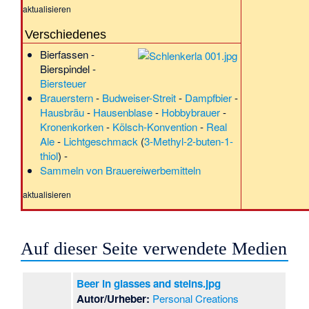
aktualisieren
Verschiedenes
Bierfassen
-
Bierspindel
-
Biersteuer
Brauerstern
-
Budweiser-Streit
-
Dampfbier
-
Hausbräu
-
Hausenblase
-
Hobbybrauer
-
Kronenkorken
-
Kölsch-Konvention
-
Real
Ale
-
Lichtgeschmack
(
3-Methyl-2-buten-1-
thiol
) -
Sammeln von Brauereiwerbemitteln
aktualisieren
Auf dieser Seite verwendete Medien
Beer in glasses and steins.jpg
Autor/Urheber:
Personal Creations