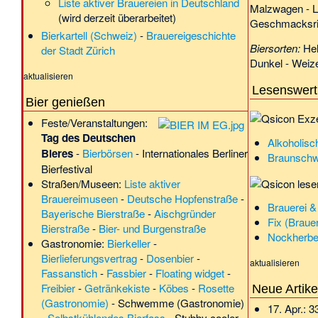
Liste aktiver Brauereien in Deutschland
Malzwagen
-
L
(wird derzeit überarbeitet)
Geschmacksri
Bierkartell (Schweiz)
-
Brauereigeschichte
Biersorten:
He
der Stadt Zürich
Dunkel
-
Weiz
aktualisieren
Lesenswert
Bier genießen
Feste/Veranstaltungen:
Tag des Deutschen
Alkoholis
Bieres
-
Bierbörsen
-
Internationales Berliner
Braunsch
Bierfestival
Straßen/Museen:
Liste aktiver
Brauereimuseen
-
Deutsche Hopfenstraße
-
Brauerei &
Bayerische Bierstraße
-
Aischgründer
Fix (Brauer
Bierstraße
-
Bier- und Burgenstraße
Nockherbe
Gastronomie:
Bierkeller
-
Bierlieferungsvertrag
-
Dosenbier
-
aktualisieren
Fassanstich
-
Fassbier
-
Floating widget
-
Freibier
-
Getränkekiste
-
Köbes
-
Rosette
Neue Artike
(Gastronomie)
-
Schwemme (Gastronomie)
17. Apr.:
3
-
Selbstkühlendes Bierfass
-
Stubby cooler
-