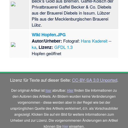
Beck's Gold aus Bremen. Gaffel-Kölsch der
Privatbrauerei Gaffel Becker & Co. Diebels
aus der Brauerei Diebels in Issum. Lübzer
Pils aus der Mecklenburgischen Brauerei
Lübz.
Wiki Hopfen.JPG
Autor/Urheber:
Fotograf:
Hans Kadereit
--
ka
,
Lizenz:
GFDL 1.3
Hopfen geöffnet
Lizenz für Texte auf dieser Seite:
CC-BY-SA 3.0 Unported
.
Der original-Artikel ist
hier
abrufbar.
Hier
finden Sie Informationen zu
den Autoren des Artikels. An Bildern wurden keine Veränderungen
vorgenommen - diese werden aber in der Regel wie bei der
ursprünglichen Quelle des Artikels verkleinert, d.h. als Vorschaubilder
angezeigt. Klicken Sie auf ein Bild für weitere Informationen zum
Urheber und zur Lizenz. Die vorgenommenen Änderungen am Artikel
können Sie
hier
einsehen.