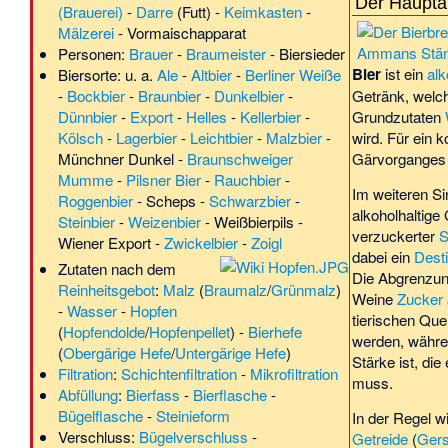
Der Haupta
(Brauerei)
-
Darre
(Futt) -
Keimkasten
-
Mälzerei
-
Vormaischapparat
Personen:
Brauer
-
Braumeister
-
Biersieder
Bier
ist ein
alk
Biersorte
: u. a.
Ale
-
Altbier
-
Berliner Weiße
-
Bockbier
-
Braunbier
-
Dunkelbier
-
Getränk, welc
Dünnbier
-
Export
-
Helles
-
Kellerbier
-
Grundzutaten
Kölsch
-
Lagerbier
-
Leichtbier
-
Malzbier
-
wird. Für ein k
Münchner Dunkel
-
Braunschweiger
Gärvorganges
Mumme
-
Pilsner Bier
-
Rauchbier
-
Im weiteren Si
Roggenbier
-
Scheps
-
Schwarzbier
-
alkoholhaltige
Steinbier
-
Weizenbier
-
Weißbierpils
-
verzuckerter
S
Wiener Export
-
Zwickelbier
-
Zoigl
dabei ein
Desti
Zutaten nach dem
Die Abgrenzu
Reinheitsgebot
:
Malz
(
Braumalz
/
Grünmalz
)
Weine
Zucker
-
Wasser
-
Hopfen
tierischen Que
(
Hopfendolde
/
Hopfenpellet
) -
Bierhefe
werden, währe
(
Obergärige Hefe
/
Untergärige Hefe
)
Stärke ist, di
Filtration
:
Schichtenfiltration
-
Mikrofiltration
muss.
Abfüllung
:
Bierfass
-
Bierflasche
-
Bügelflasche
-
Steinieform
In der Regel w
Verschluss:
Bügelverschluss
-
Getreide
(
Gers