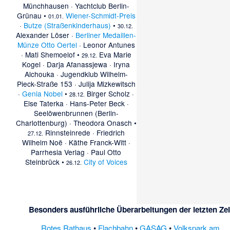
Münchhausen
·
Yachtclub Berlin-
Grünau
•
Wiener-Schmidt-Preis
01.01.
·
Butze (Straßenkinderhaus)
•
30.12.
Alexander Löser
·
Berliner Medaillen-
Münze Otto Oertel
·
Leonor Antunes
·
Mati Shemoelof
•
Eva Marie
29.12.
Kogel
·
Darja Afanassjewa
·
Iryna
Alchouka
·
Jugendklub Wilhelm-
Pieck-Straße 153
·
Julija Mizkewitsch
·
Genia Nobel
•
Birger Scholz
·
28.12.
Else Taterka
·
Hans-Peter Beck
·
Seelöwenbrunnen (Berlin-
Charlottenburg)
·
Theodora Onasch
•
Rinnsteinrede
·
Friedrich
27.12.
Wilhelm Noë
·
Käthe Franck-Witt
·
Parrhesia Verlag
·
Paul Otto
Steinbrück
•
City of Voices
26.12.
Besonders ausführliche Überarbeitungen der letzten Zei
Rotes Rathaus
•
Flachbahn
•
GASAG
•
Volkspark am