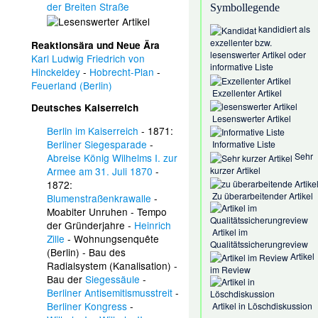
der Breiten Straße
Symbollegende
kandidiert als
exzellenter bzw.
Reaktionsära und Neue Ära
lesenswerter Artikel oder
Karl Ludwig Friedrich von
informative Liste
Hinckeldey
-
Hobrecht-Plan
-
Feuerland (Berlin)
Exzellenter Artikel
Deutsches Kaiserreich
Lesenswerter Artikel
Berlin im Kaiserreich
- 1871:
Berliner Siegesparade
-
Informative Liste
Sehr
Abreise König Wilhelms I. zur
kurzer Artikel
Armee am 31. Juli 1870
-
1872:
Zu überarbeitender Artikel
Blumenstraßenkrawalle
-
Moabiter Unruhen
-
Tempo
der Gründerjahre
-
Heinrich
Artikel im
Zille
-
Wohnungsenquête
Qualitätssicherungreview
(Berlin)
- Bau des
Artikel
Radialsystem (Kanalisation)
-
im Review
Bau der
Siegessäule
-
Berliner Antisemitismusstreit
-
Berliner Kongress
-
Artikel in Löschdiskussion