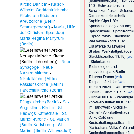
(
Schlemmerpylon
) -
Schlos
Kirche Dahlem
-
Kaiser-
110
-
Schwechtensaal
-
Wilhelm-Gedächtniskirche
-
Schweizerhäuser
-
Science
Kirche am Südstern
-
Center Medizintechnik
-
Kreuzkirche (Berlin-
Sophie-Gips-Höfe
-
Spandauer Tor (Gebäude)
-
Schmargendorf)
-
Maria, Hilfe
Spichernsäle
-
SpreeKarree
der Christen (Spandau)
-
-
SpreePalais
-
Stadthalle
Maria Regina Martyrum
Weißensee
-
Stralauer
(Berlin)
Glaswerke
(
Glaswerke
-
Stralau, Werkstattgebäude
Neuapostolische Kirche
Glasbläserallee 13/19
)
(wd)
(Berlin-Lichtenberg)
-
Neue
-
Stülerbauten
-
Technologie- und
Synagoge
-
Neue
Innovationspark Berlin
-
Nazarethkirche
-
Teltower Damm
(wd)
-
Nikolaikirche (Mitte)
-
Tempelhofer Ufer
(wd)
-
Passionskirche (Berlin)
-
Truman Plaza
-
Twin Towers
Parochialkirche (Berlin)
(Berlin)
-
Ullstein-Halle
(wd)
-
-
Universal Hall
-
Vereinigte
Pfingstkirche (Berlin)
-
St.-
Zoo-Werkstätten für Kunst
Augustinus-Kirche
-
St.-
im Handwerk
-
Victoria-
Center
-
Volkskaffeehaus
Hedwigs-Kathedrale
-
St.
Volks-Café und
Marien-Kirche
-
St. Marien
Speisehallengesellschaft
(Berlin-Karlshorst)
-
St.
(
Kaffeehaus Volks-Café und
Marien (Berlin-Wilmersdorf)
-
Speisehallengesellschaft
)