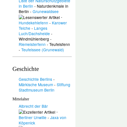
Liste der Naturschutzgebiete
in Berlin
-
Naturdenkmale in
Berlin
-
Grunewaldsee
-
Hundekehlefenn
-
Karower
Teiche
-
Langes
Luch/Dachsheide
-
Windmühlenberg
-
Riemeisterfenn
-
Teufelsfenn
-
Teufelssee (Grunewald)
Geschichte
Geschichte Berlins
-
Märkische Museum
-
Stiftung
Stadtmuseum Berlin
Mittelalter
Albrecht der Bär
-
Berliner Unwille
-
Jaxa von
Köpenick