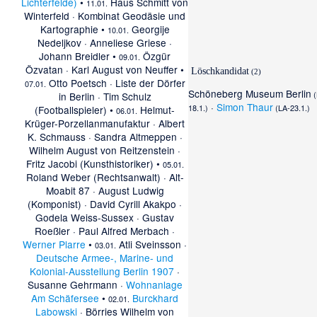
Lichterfelde)
•
Haus Schmitt von
11.01.
Winterfeld
·
Kombinat Geodäsie und
Kartographie
•
Georgije
10.01.
Nedeljkov
·
Anneliese Griese
·
Johann Breidler
•
Özgür
09.01.
Özvatan
·
Karl August von Neuffer
•
Löschkandidat
(2)
Otto Poetsch
·
Liste der Dörfer
07.01.
Schöneberg Museum Berlin
(
in Berlin
·
Tim Schulz
·
Simon Thaur
18.1.
)
(
LA-23.1.
)
(Footballspieler)
•
Helmut-
06.01.
Krüger-Porzellanmanufaktur
·
Albert
K. Schmauss
·
Sandra Altmeppen
·
Wilhelm August von Reitzenstein
·
Fritz Jacobi (Kunsthistoriker)
•
05.01.
Roland Weber (Rechtsanwalt)
·
Alt-
Moabit 87
·
August Ludwig
(Komponist)
·
David Cyrill Akakpo
·
Godela Weiss-Sussex
·
Gustav
Roeßler
·
Paul Alfred Merbach
·
Werner Plarre
•
Atli Sveinsson
·
03.01.
Deutsche Armee-, Marine- und
Kolonial-Ausstellung Berlin 1907
·
Susanne Gehrmann
·
Wohnanlage
Am Schäfersee
•
Burckhard
02.01.
Labowski
·
Börries Wilhelm von