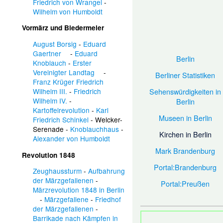
Friedrich von Wrangel
-
Wilhelm von Humboldt
Vormärz und Biedermeier
August Borsig
-
Eduard
Gaertner
-
Eduard
Berlin
Knoblauch
-
Erster
Vereinigter Landtag
-
Berliner Statistiken
Franz Krüger
Friedrich
Wilhelm III.
-
Friedrich
Sehenswürdigkeiten in
Wilhelm IV.
-
Berlin
Kartoffelrevolution
-
Karl
Museen in Berlin
Friedrich Schinkel
-
Welcker-
Serenade
-
Knoblauchhaus
-
Kirchen in Berlin
Alexander von Humboldt
Mark Brandenburg
Revolution 1848
Portal:Brandenburg
Zeughaussturm
-
Aufbahrung
der Märzgefallenen
-
Portal:Preußen
Märzrevolution 1848 in Berlin
-
Märzgefallene
-
Friedhof
der Märzgefallenen
-
Barrikade nach Kämpfen in