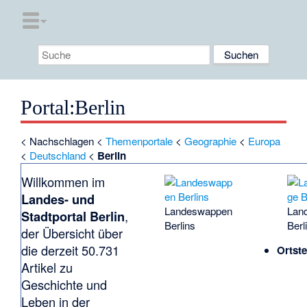
Portal
:
Berlin
<
Nachschlagen
<
Themenportale
<
Geographie
<
Europa
<
Deutschland
<
Berlin
Willkommen im
Landes- und
Landeswappen
Lan
Stadtportal Berlin
,
Berlins
Berl
der Übersicht über
die derzeit 50.731
Ortste
Artikel zu
Geschichte und
Leben in der