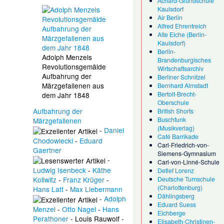
Achard-Grundschule
Kaulsdorf
Air Berlin
Alfred Ehrentreich
Alte Eiche (Berlin-
Kaulsdorf)
Berlin-
Adolph Menzels
Brandenburgisches
Revolutionsgemälde
Wirtschaftsarchiv
Aufbahrung der
Berliner Schnitzel
Märzgefallenen aus
Bernhard Almstadt
Bertolt-Brecht-
dem Jahr 1848
Oberschule
Aufbahrung der
British Shorts
Buschfunk
Märzgefallenen
(Musikverlag)
-
Daniel
Café Barrikade
Chodowiecki
-
Eduard
Carl-Friedrich-von-
Gaertner
Siemens-Gymnasium
-
Carl-von-Linné-Schule
Ludwig Isenbeck
-
Käthe
Detlef Lorenz
Kollwitz
-
Franz Krüger
-
Deutsche Turnschule
(Charlottenburg)
Hans Latt
-
Max Liebermann
Dählingsberg
-
Adolph
Eduard Suess
Menzel
-
Otto Nagel
-
Hans
Eichberge
Perathoner
-
Louis Rauwolf
-
Elisabeth-Christinen-