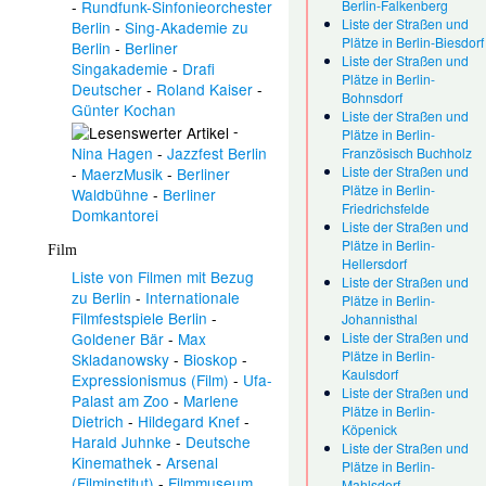
Berlin-Falkenberg
-
Rundfunk-Sinfonieorchester
Liste der Straßen und
Berlin
-
Sing-Akademie zu
Plätze in Berlin-Biesdorf
Berlin
-
Berliner
Liste der Straßen und
Singakademie
-
Drafi
Plätze in Berlin-
Deutscher
-
Roland Kaiser
-
Bohnsdorf
Günter Kochan
Liste der Straßen und
-
Plätze in Berlin-
Nina Hagen
-
Jazzfest Berlin
Französisch Buchholz
Liste der Straßen und
-
MaerzMusik
-
Berliner
Plätze in Berlin-
Waldbühne
-
Berliner
Friedrichsfelde
Domkantorei
Liste der Straßen und
Plätze in Berlin-
Film
Hellersdorf
Liste von Filmen mit Bezug
Liste der Straßen und
zu Berlin
-
Internationale
Plätze in Berlin-
Filmfestspiele Berlin
-
Johannisthal
Goldener Bär
-
Max
Liste der Straßen und
Plätze in Berlin-
Skladanowsky
-
Bioskop
-
Kaulsdorf
Expressionismus (Film)
-
Ufa-
Liste der Straßen und
Palast am Zoo
-
Marlene
Plätze in Berlin-
Dietrich
-
Hildegard Knef
-
Köpenick
Harald Juhnke
-
Deutsche
Liste der Straßen und
Kinemathek
-
Arsenal
Plätze in Berlin-
(Filminstitut)
-
Filmmuseum
Mahlsdorf