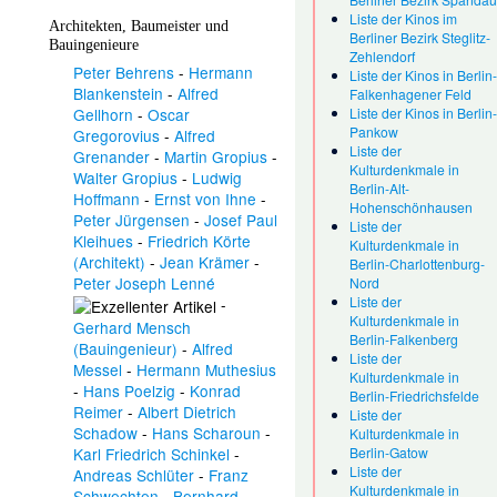
Liste der Kinos im
Architekten, Baumeister und
Berliner Bezirk Steglitz-
Bauingenieure
Zehlendorf
Peter Behrens
-
Hermann
Liste der Kinos in Berlin
Blankenstein
-
Alfred
Falkenhagener Feld
Gellhorn
-
Oscar
Liste der Kinos in Berlin
Pankow
Gregorovius
-
Alfred
Liste der
Grenander
-
Martin Gropius
-
Kulturdenkmale in
Walter Gropius
-
Ludwig
Berlin-Alt-
Hoffmann
-
Ernst von Ihne
-
Hohenschönhausen
Peter Jürgensen
-
Josef Paul
Liste der
Kleihues
-
Friedrich Körte
Kulturdenkmale in
(Architekt)
-
Jean Krämer
-
Berlin-Charlottenburg-
Peter Joseph Lenné
Nord
Liste der
-
Kulturdenkmale in
Gerhard Mensch
Berlin-Falkenberg
(Bauingenieur)
-
Alfred
Liste der
Messel
-
Hermann Muthesius
Kulturdenkmale in
-
Hans Poelzig
-
Konrad
Berlin-Friedrichsfelde
Reimer
-
Albert Dietrich
Liste der
Schadow
-
Hans Scharoun
-
Kulturdenkmale in
Karl Friedrich Schinkel
-
Berlin-Gatow
Liste der
Andreas Schlüter
-
Franz
Kulturdenkmale in
Schwechten
-
Bernhard