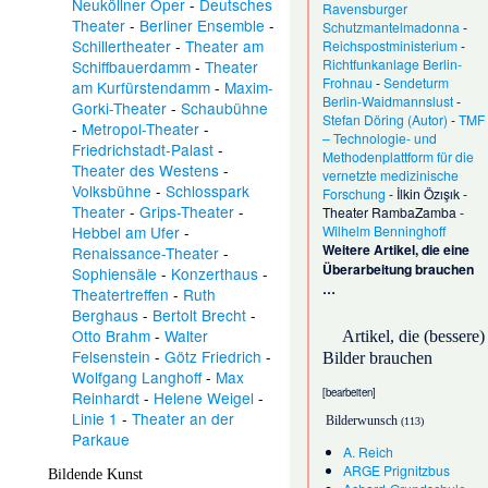
Neuköllner Oper
-
Deutsches
Ravensburger
Theater
-
Berliner Ensemble
-
Schutzmantelmadonna
-
Schillertheater
-
Theater am
Reichspostministerium
-
Richtfunkanlage Berlin-
Schiffbauerdamm
-
Theater
Frohnau
-
Sendeturm
am Kurfürstendamm
-
Maxim-
Berlin-Waidmannslust
-
Gorki-Theater
-
Schaubühne
Stefan Döring (Autor)
-
TMF
-
Metropol-Theater
-
– Technologie- und
Friedrichstadt-Palast
-
Methodenplattform für die
Theater des Westens
-
vernetzte medizinische
Volksbühne
-
Schlosspark
Forschung
-
İlkin Özışık
-
Theater
-
Grips-Theater
-
Theater RambaZamba
-
Hebbel am Ufer
-
Wilhelm Benninghoff
Weitere Artikel, die eine
Renaissance-Theater
-
Überarbeitung brauchen
Sophiensäle
-
Konzerthaus
-
…
Theatertreffen
-
Ruth
Berghaus
-
Bertolt Brecht
-
Otto Brahm
-
Walter
Artikel, die (bessere)
Felsenstein
-
Götz Friedrich
-
Bilder brauchen
Wolfgang Langhoff
-
Max
[bearbeiten
]
Reinhardt
-
Helene Weigel
-
Linie 1
-
Theater an der
Bilderwunsch
(113)
Parkaue
A. Reich
ARGE Prignitzbus
Bildende Kunst