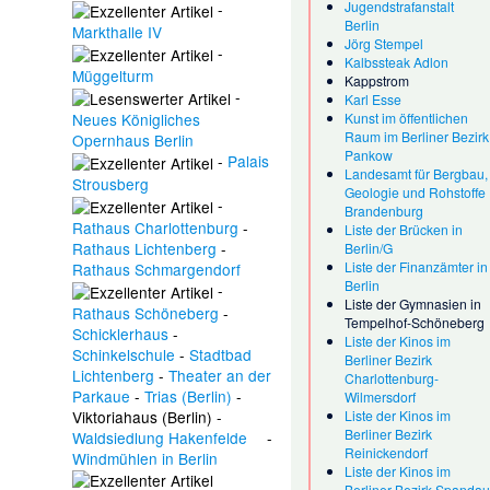
Jugendstrafanstalt
-
Berlin
Markthalle IV
Jörg Stempel
-
Kalbssteak Adlon
Müggelturm
Kappstrom
-
Karl Esse
Neues Königliches
Kunst im öffentlichen
Raum im Berliner Bezirk
Opernhaus Berlin
Pankow
-
Palais
Landesamt für Bergbau,
Strousberg
Geologie und Rohstoffe
-
Brandenburg
Rathaus Charlottenburg
-
Liste der Brücken in
Rathaus Lichtenberg
-
Berlin/G
Liste der Finanzämter in
Rathaus Schmargendorf
Berlin
-
Liste der Gymnasien in
Rathaus Schöneberg
-
Tempelhof-Schöneberg
Schicklerhaus
-
Liste der Kinos im
Schinkelschule
-
Stadtbad
Berliner Bezirk
Lichtenberg
-
Theater an der
Charlottenburg-
Parkaue
-
Trias (Berlin)
-
Wilmersdorf
Viktoriahaus (Berlin)
-
Liste der Kinos im
Berliner Bezirk
Waldsiedlung Hakenfelde
-
Reinickendorf
Windmühlen in Berlin
Liste der Kinos im
Berliner Bezirk Spanda