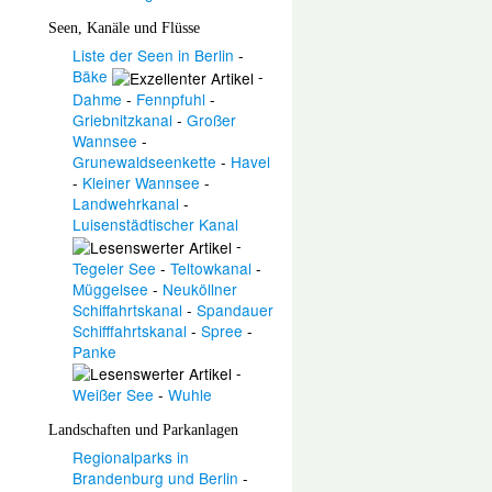
Seen, Kanäle und Flüsse
Liste der Seen in Berlin
-
Bäke
-
Dahme
-
Fennpfuhl
-
Griebnitzkanal
-
Großer
Wannsee
-
Grunewaldseenkette
-
Havel
-
Kleiner Wannsee
-
Landwehrkanal
-
Luisenstädtischer Kanal
-
Tegeler See
-
Teltowkanal
-
Müggelsee
-
Neuköllner
Schiffahrtskanal
-
Spandauer
Schifffahrtskanal
-
Spree
-
Panke
-
Weißer See
-
Wuhle
Landschaften und
Parkanlagen
Regionalparks in
Brandenburg und Berlin
-