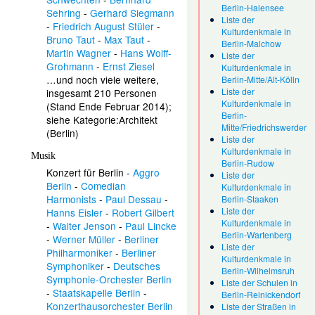
Berlin-Halensee
Sehring
-
Gerhard Siegmann
Liste der
-
Friedrich August Stüler
-
Kulturdenkmale in
Bruno Taut
-
Max Taut
-
Berlin-Malchow
Martin Wagner
-
Hans Wolff-
Liste der
Grohmann
-
Ernst Ziesel
Kulturdenkmale in
…und noch viele weitere,
Berlin-Mitte/Alt-Kölln
Liste der
insgesamt 210 Personen
Kulturdenkmale in
(Stand Ende Februar 2014);
Berlin-
siehe
Kategorie:Architekt
Mitte/Friedrichswerder
(Berlin)
Liste der
Kulturdenkmale in
Musik
Berlin-Rudow
Konzert für Berlin
-
Aggro
Liste der
Berlin
-
Comedian
Kulturdenkmale in
Harmonists
-
Paul Dessau
-
Berlin-Staaken
Liste der
Hanns Eisler
-
Robert Gilbert
Kulturdenkmale in
-
Walter Jenson
-
Paul Lincke
Berlin-Wartenberg
-
Werner Müller
-
Berliner
Liste der
Philharmoniker
-
Berliner
Kulturdenkmale in
Symphoniker
-
Deutsches
Berlin-Wilhelmsruh
Symphonie-Orchester Berlin
Liste der Schulen in
-
Staatskapelle Berlin
-
Berlin-Reinickendorf
Konzerthausorchester Berlin
Liste der Straßen in