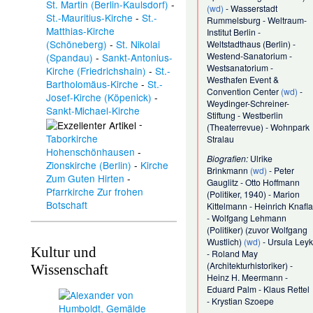
St. Martin (Berlin-Kaulsdorf)
-
(wd)
-
Wasserstadt
St.-Mauritius-Kirche
-
St.-
Rummelsburg
-
Weltraum-
Matthias-Kirche
Institut Berlin
-
(Schöneberg)
-
St. Nikolai
Weltstadthaus (Berlin)
-
Westend-Sanatorium
-
(Spandau)
-
Sankt-Antonius-
Westsanatorium
-
Kirche (Friedrichshain)
-
St.-
Westhafen Event &
Bartholomäus-Kirche
-
St.-
Convention Center
(wd)
-
Josef-Kirche (Köpenick)
-
Weydinger-Schreiner-
Sankt-Michael-Kirche
Stiftung
-
Westberlin
-
(Theaterrevue)
-
Wohnpark
Taborkirche
Stralau
Hohenschönhausen
-
Biografien:
Ulrike
Zionskirche (Berlin)
-
Kirche
Brinkmann
(wd)
-
Peter
Zum Guten Hirten
-
Gauglitz
-
Otto Hoffmann
Pfarrkirche Zur frohen
(Politiker, 1940)
-
Marion
Botschaft
Kittelmann
-
Heinrich Knafla
-
Wolfgang Lehmann
(Politiker)
(zuvor
Wolfgang
Wustlich
)
(wd)
-
Ursula Leyk
Kultur und
-
Roland May
(Architekturhistoriker)
-
Wissenschaft
Heinz H. Meermann
-
Eduard Palm
-
Klaus Rettel
-
Krystian Szoepe