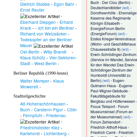
Buch
-
Der Clou (Berlin)
-
Dietrich Stobbe
-
Egon Bahr
-
Deutschlandbilder
(wd)
-
Ernst Reuter
Dorotheenhöfe
-
Ehemalige
-
Kaserne des Regiments
Eberhard Diepgen
-
Erhard
Königin Elisabeth
-
Krack
- -
-
Ich bin ein Berliner
EnergieForum Berlin
Richard von Weizsäcker
-
(
EnergieForum
)
(wd)
-
Erstes Krieger-Vereinshaus
Todesopfer an der Berliner
(
Wohn- und Geschäftshaus
Mauer
Chauseestraße 9
)
(wd)
-
Ost-Berlin
-
Willy Brandt
-
Erwin-Schrödinger-Zentrum
Klaus Schütz
-
Vier-Sektoren-
(
Service im Wandel, Servic
Stadt
-
West-Berlin
-
für den Wandel Das Erwin-
Schrödinger-Zentrum der
Berliner Republik (1990-heute)
Humboldt-Universität zu
Walter Momper
-
Klaus
Berlin
)
(wd)
-
Eugen-
Gutmann-Haus
-
Eugene-
Wowereit
-
Paul-Wigner-Gebäude
-
Fakultätsgebäude für
Stadtteilgeschichte
Bergbau und Hüttenwesen
Alt-Hohenschönhausen
-
Focus Teleport
-
Forum
Buch
-
Carstenn-Figur
-
Cölln
Museumsinsel
(
Forum an
-
Fennpfuhl
-
Friedenau
der Museumsinsel
)
(wd)
-
-
Forum Zehlendorf
-
Friedrich-Althoff-Haus
-
Friedrichsfelder Kiez
-
Friedrich Carré
-
Friedrich-
Karlshorst
-
Lichtenberg
-