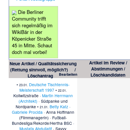
Die Berliner
Community trifft
sich regelmäßig im
WikiBär
in der
Köpenicker Straße
45 in Mitte. Schaut
doch mal vorbei!
Artikel im Review /
Neue Artikel / Qualitätssicherung
Abstimmungen /
(Rettung sinnvoll, möglich?)
/
Bearbeiten
Löschkandidaten
Löschantrag
•
Deutsche Tischtennis-
23.01.
Meisterschaft 1997
•
22.01.
Kollwitzstraße
·
Martin Herrmann
(Architekt)
·
Südpanke und
Nordpanke
•
Betty Katz
·
21.01.
Gabriele Procida
·
Anna Hoffmann
(Filmmanagerin)
·
Fußball-
Bundesliga/Rekorde/Hertha BSC
·
Mustafa Abdullatif
·
Savvy