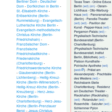
Berliner Dom
-
Deutscher
Texas Town
-
Online Educa
Dom
-
Dorfkirchen in Berlin
-
Berlin
(wd)
(en)
-
Osram-
Lichthaus
-
Otto-Warburg-
St.-Elisabeth-Kirche
-
Haus
(wd)
-
Panoramahaus
Erlöserkirche (Berlin-
(Berlin)
-
Parodie-Theater
Rummelsburg)
-
Evangelisch-
(wd)
(wd)
-
Pavillon der
Lutherische Kirche Berlin
-
Kunst
-
Pepper-Haus
(wd)
-
Evangelisch-methodistische
Pergamon-Palais
(wd)
-
Christus-Kirche (Berlin-
Physikalisch-Technische
Friedrichshain)
-
Bundesanstalt (Berlin-
Französischer Dom
-
Charlottenburg)
Französische
(
Physikalisch-Technische
Bundesanstalt, Institut
Friedrichstadtkirche
-
Berlin, Bibliothek
)
(wd)
-
Friedenskirche
Platoon Kunsthalle
-
(Charlottenburg)
-
Polnische Apotheke
(wd)
Friedrichswerdersche Kirche
(
web
) -
Prälat am
-
Glaubenskirche (Berlin-
Alexanderplatz
-
Prachtsäle
Lichtenberg)
-
Heilig-Kreuz-
des Westens
(wd)
-
Kirche (Berlin-Wilmersdorf)
-
Reichsbank-Stelle
Heilig-Kreuz-Kirche (Berlin-
Charlottenburg
-
Residenz
am Deutschen Theater
-
Kreuzberg)
-
Herz-Jesu-
Rieckhallen
(
Rieckhalle
))
Kirche (Berlin-
(wd)
-
Rolandufer
(wd)
-
Charlottenburg)
-
Herz-Jesu-
Rosenhöfe
-
Salzufer
(wd)
-
Kirche (Berlin-Prenzlauer
Schlemmer Pylon
Berg)
-
Jesus-Christus-