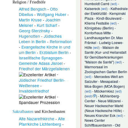
Religion / Friedhöfe
Humboldt Carré
(wd)
-
Kaisereck
(wd)
-
Kathedrale
Alfred Bengsch
-
Otto
der Elektrizität
-
Kempinski
Dibelius
-
Wolfgang Huber
-
Plaza
-
Kindl-Boulevard
-
Martin Kruse
-
Joachim
Kliems Festsäle
(wd)
-
Meisner
-
Kurt Scharf
-
Königsbau (Berlin)
-
Georg Sterzinsky
-
Kontorhaus Mitte
-
Hugenotten
-
Jüdisches
Landhausgarten Dr. Max
Leben in Berlin
-
Reformation
Fränkel
-
Ludwig-Loewe-
-
Evangelische Kirche in und
Höfe
(wd)
-
Maison de
um Berlin
-
Erzbistum Berlin
-
Santé
(
Kur- und Heilanstalt
für Gemütserkrankungen
Israelitische Synagogen-
"Maison de Santé"
)
(wd)
-
Gemeinde Adass Jisroel
-
Marmorsaal im
Friedhof der Märzgefallenen
Zoologischen Garten Berlin
-
(wd)
-
Mercedes-Welt am
Jüdischer Friedhof Berlin-
Salzufer
-
Messpalast
-
Weißensee
-
Moa-Bogen
(
MOA Bogen
)
Invalidenfriedhof
(wd)
-
Möckernkiez
(wd)
(
web
) -
Mühlenberg-
-
Center
-
Neue Mälzerei
-
Spandauer Prozession
Neuer Hackescher Markt
(
Neue Hackesche Höfe
) -
Sakralbauten
und
Kirchenbauten
Neues Kranzler Eck
(wd)
-
Alte Nazarethkirche
-
Alte
News Center
Pfarrkirche Lichtenberg
-
Schiffbauerdamm
-
Old