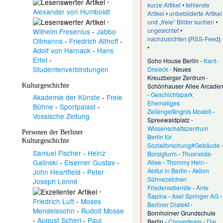
-
kurze Artikel
•
fehlende
Alexander von Humboldt
Artikel
•
unbebilderte Artikel
-
und „freie“ Bilder suchen
•
ungesichtet
•
Wilhelm Fresenius
-
Jabbo
nachzusichten
(
RSS-Feed
)
Oltmanns
-
Friedrich Althoff
-
•
Adolf von Harnack
-
Hans
Ertel
-
Soho House Berlin
-
Kant-
Studentenverbindungen
Dreieck
-
Neues
Kreuzberger Zentrum
-
Kulturgeschichte
Schönhauser Allee Arcade
-
Geschichtspark
Akademie der Künste
-
Freie
Ehemaliges
Bühne
-
Sportpalast
-
Zellengefängnis Moabit
-
Vossische Zeitung
Spreewaldplatz
-
Wissenschaftszentrum
Personen der Berliner
Berlin für
Kulturgeschichte
Sozialforschung#Gebäude
Samuel Fischer
-
Heinz
Borsigturm
-
Thusnelda-
Galinski
-
Eiserner Gustav
-
Allee
-
Thommy Hein
-
Abitur in Berlin
-
Aktion
John Heartfield
-
Peter
Sühnezeichen
Joseph Lenné
Friedensdienste
-
Ante
-
Šapina
-
Axel Springer AG
-
Friedrich Luft
-
Moses
Berliner Dialekt
-
Mendelssohn
-
Rudolf Mosse
Bornholmer Grundschule
-
August Scherl
-
Paul
Berlin
-
Converteam
-
Die