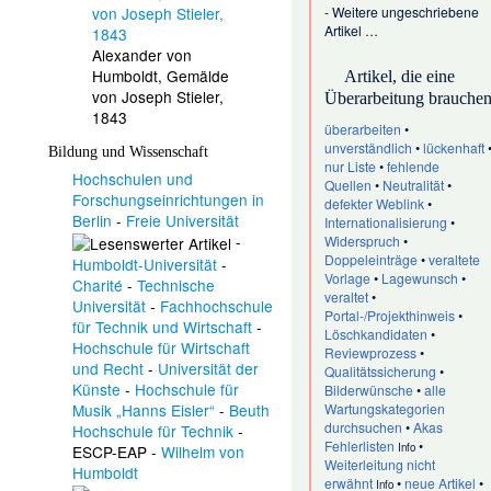
-
Weitere ungeschriebene
Artikel …
Alexander von
Humboldt, Gemälde
Artikel, die eine
von Joseph Stieler,
Überarbeitung brauche
1843
überarbeiten
•
unverständlich
•
lückenhaft
Bildung und Wissenschaft
nur Liste
•
fehlende
Hochschulen und
Quellen
•
Neutralität
•
Forschungseinrichtungen in
defekter Weblink
•
Berlin
-
Freie Universität
Internationalisierung
•
-
Widerspruch
•
Doppeleinträge
•
veraltete
Humboldt-Universität
-
Vorlage
•
Lagewunsch
•
Charité
-
Technische
veraltet
•
Universität
-
Fachhochschule
Portal-/Projekthinweis
•
für Technik und Wirtschaft
-
Löschkandidaten
•
Hochschule für Wirtschaft
Reviewprozess
•
und Recht
-
Universität der
Qualitätssicherung
•
Künste
-
Hochschule für
Bilderwünsche
•
alle
Wartungskategorien
Musik „Hanns Eisler“
-
Beuth
durchsuchen
•
Akas
Hochschule für Technik
-
Fehlerlisten
•
Info
ESCP-EAP
-
Wilhelm von
Weiterleitung nicht
Humboldt
erwähnt
•
neue Artikel
•
Info