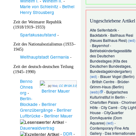
Wilhelm I.
-
Wilhelm II.
-
Marie von Schleinitz
-
Bethel
Henry Strousberg
Ungeschriebene Artikel
Zeit der Weimarer Republik
(1918/1919–1933)
Alte Seifenfabrik
-
Spartakusaufstand
-
Backfabrik
-
Ballhaus Resi
(
Neues Ballhaus Resi
)
(wd)
Zeit des Nationalsozialismus (1933–
-
Bayernhof
-
1945)
Betriebskindertagesstätte
des Deutschen
Welthauptstadt Germania
-
Bundestages
(
Kita des
Deutschen Bundestages
,
Zeit der deutsch-deutschen Teilung
Bundestagskindergarten
)
(1945–1990)
(wd)
-
Blauer Vogel (Berlin)
Benno
-
British Centre
-
Brüder-
(c)
Noir
,
CC BY-SA 3.0
Ohnes
Grimm-Haus (Berlin)
Berliner Mauer
(web)
-
Bulgarisches
org
-
Kulturinstitut in Berlin
-
Berlin-
Charlotten Palais
-
Choriner
Blockade
-
Berliner
Höfe
-
City Carré
-
City Light
Grenzübergänge
-
Berliner
House
-
CityQuartier
Luftbrücke
-
Berliner Mauer
DomAquarée
(
Dom
-
Aquaree
)
(wd)
-
Dauerwaldvertrag
Contemporary Fine Arts
Gallery
-
Das Internationale
-
DDR
-