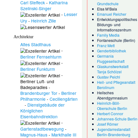
Carl Steffeck
-
Katharina
Grundschule
Szelinski-Singer
Elsa M’Bala
-
Lesser
Emanuel Reicher
Entwicklungspolitisches
Ury
-
Heinrich Zille
Bildungs- und
Informationszentrum
Family Media
Architektur
Fontaneschule (Berlin)
Altes Stadthaus
Franz Mett
-
Genderbibliothek
Germania
Berliner Fernsehturm
Fluggesellschaft
-
Glaskunstwerkstatt
Berliner Funkturm
Tanja Schölzel
-
Gustav Peichl
Berliner Luft- und
Heil- und Pflegeanstalt
Badeparadies
-
Berolinum
Brandenburger Tor
-
Berliner
Heilsches
Abendgymnasium
Philharmonie
-
Ceciliengärten
Heinrich-Böll-
-
Dienstgebäude der
Oberschule Berlin
Königlichen
Herbert Connor
Eisenbahndirektion
Johannes-Schule Berlin
-
Josef Römer
Gartenstadtbewegung
-
Jugendarrestanstalt
Magnus-Haus
-
Markthalle III
Berlin-Brandenburg