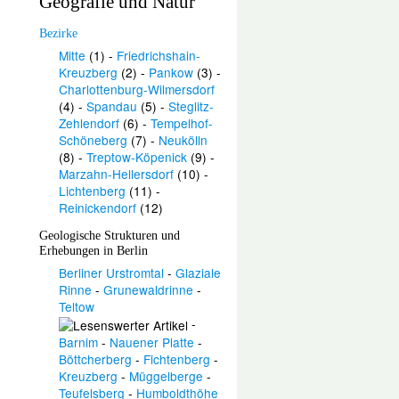
Geografie und Natur
Bezirke
Mitte
(1) -
Friedrichshain-
Kreuzberg
(2) -
Pankow
(3) -
Charlottenburg-Wilmersdorf
(4) -
Spandau
(5) -
Steglitz-
Zehlendorf
(6) -
Tempelhof-
Schöneberg
(7) -
Neukölln
(8) -
Treptow-Köpenick
(9) -
Marzahn-Hellersdorf
(10) -
Lichtenberg
(11) -
Reinickendorf
(12)
Geologische Strukturen und
Erhebungen in Berlin
Berliner Urstromtal
-
Glaziale
Rinne
-
Grunewaldrinne
-
Teltow
-
Barnim
-
Nauener Platte
-
Böttcherberg
-
Fichtenberg
-
Kreuzberg
-
Müggelberge
-
Teufelsberg
-
Humboldthöhe