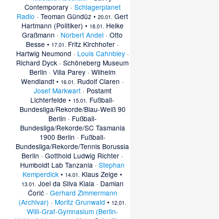
Contemporary
·
Schlagerplanet
Radio
·
Teoman Gündüz
•
Gert
20.01.
Hartmann (Politiker)
•
Heike
18.01.
Graßmann
·
Norbert Andel
·
Otto
Besse
•
Fritz Kirchhofer
·
17.01.
Hartwig Neumond
·
Louis Cahnbley
·
Richard Dyck
·
Schöneberg Museum
Berlin
·
Villa Parey
·
Wilhelm
Wendlandt
•
Rudolf Claren
·
16.01.
Josef Markwart
·
Postamt
Lichterfelde
•
Fußball-
15.01.
Bundesliga/Rekorde/Blau-Weiß 90
Berlin
·
Fußball-
Bundesliga/Rekorde/SC Tasmania
1900 Berlin
·
Fußball-
Bundesliga/Rekorde/Tennis Borussia
Berlin
·
Gotthold Ludwig Richter
·
Humboldt Lab Tanzania
·
Stephan
Kemperdick
•
Klaus Zeige
•
14.01.
Joel da Silva Kiala
·
Damian
13.01.
Ćorić
·
Gerhard Zimmermann
(Archivar)
·
Moritz Grunwald
•
12.01.
Willi-Graf-Gymnasium (Berlin-