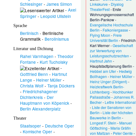
Schlesinger
-
James Simon
Linkskurve
-
Diyalog
-
Axel
TheaterFest
-
Erste
Wohnungsgenossenschaft
Springer
-
Leopold Ullstein
Berlin-Pankow
-
Evangelische Hochschule
Sprache
Berlin
-
Falkoniergasse
-
Berlinisch
-
Berlinische
Flying Moon
-
Freie
Grammatik
-
Berolinismus
Universität Berlin
-
Friedrich
Karl Werner
-
Gesellschaft
Literatur und Dichtung
zur Verwertung von
Rahel Varnhagen
-
Theodor
Leistungsschutzrechten
-
Hartmut Jahn
-
Fontane
-
Kurt Tucholsky
Hauptstadtplanung Berlin
-
-
Hebbel am Ufer
-
Hedwig
Gottfried Benn
-
Hartmut
Bollhagen
-
Heiner Müller
-
Lange
-
Heiner Müller
-
Heinz Unger (Dirigent)
-
Christa Wolf
-
Tanja Dückers
Heizkraftwerk Berlin-
-
Friedrichshagener
Lichtenberg
-
Hochbunker
Dichterkreis
-
Der
Pallasstraße
-
Johannes R.
Becher
-
Lettre International
Hauptmann von Köpenick
-
-
Liste der Senatoren von
Berlin Alexanderplatz
Berlin
-
Liste der höchsten
Bauwerke in Berlin
-
Theater
Longest F. Stein
-
Manuel
Staatsoper
-
Deutsche Oper
Göttsching
-
Maria Gräfin
-
Komische Oper
-
von Maltzan
-
Peter Gente
-