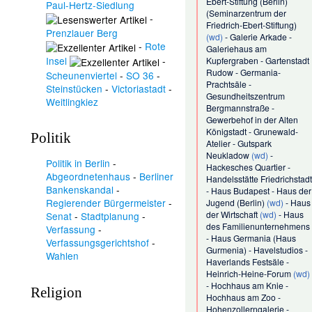
Ebert-Stiftung (Berlin)
Paul-Hertz-Siedlung
(
Seminarzentrum der
-
Friedrich-Ebert-Stiftung
)
Prenzlauer Berg
(wd)
-
Galerie Arkade
-
-
Rote
Galeriehaus am
Insel
-
Kupfergraben
-
Gartenstadt
Rudow
-
Germania-
Scheunenviertel
-
SO 36
-
Prachtsäle
-
Steinstücken
-
Victoriastadt
-
Gesundheitszentrum
Weitlingkiez
Bergmannstraße
-
Gewerbehof in der Alten
Königstadt
-
Grunewald-
Politik
Atelier
-
Gutspark
Neukladow
(wd)
-
Politik in Berlin
-
Hackesches Quartier
-
Abgeordnetenhaus
-
Berliner
Handelsstätte Friedrichstadt
Bankenskandal
-
-
Haus Budapest
-
Haus der
Regierender Bürgermeister
-
Jugend (Berlin)
(wd)
-
Haus
der Wirtschaft
(wd)
-
Haus
Senat
-
Stadtplanung
-
des Familienunternehmens
Verfassung
-
-
Haus Germania
(
Haus
Verfassungsgerichtshof
-
Gurmenia
) -
Havelstudios
-
Wahlen
Haverlands Festsäle
-
Heinrich-Heine-Forum
(wd)
-
Hochhaus am Knie
-
Religion
Hochhaus am Zoo
-
Hohenzollerngalerie
-