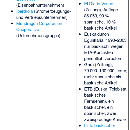
El Diario Vasco
(Eisenbahnunternehmen)
(Zeitung), Auflage
Iberdrola
(Stromerzeugungs-
86.053, 90 %
und Vertriebsunternehmen)
spanische, 10 %
Mondragón Corporación
baskische Artikel
Cooperativa
Euskaldunon
(Unternehmensgruppe)
Egunkaria
, 1990–2003,
nur baskisch, wegen
ETA-Kontakten
gerichtlich verboten
Gara
(Zeitung),
79.000–130.000 Leser,
mehr spanische als
baskische Artikel
ETB
(Euskal Telebista,
baskisches
Fernsehen), ein
baskischer, ein
spanischer, zwei
zweisprachige Kanäle
Liste baskischer