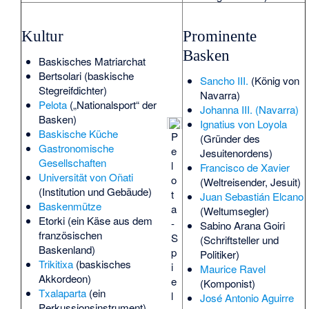
Kultur
Prominente
Basken
Baskisches Matriarchat
Bertsolari
(baskische
Sancho III.
(König von
Stegreifdichter)
Navarra)
Pelota
(„Nationalsport“ der
Johanna III. (Navarra)
Basken)
Ignatius von Loyola
Baskische Küche
P
(Gründer des
Gastronomische
e
Jesuitenordens)
Gesellschaften
l
Francisco de Xavier
Universität von Oñati
o
(Weltreisender, Jesuit)
(Institution und Gebäude)
t
Juan Sebastián Elcano
Baskenmütze
a
(Weltumsegler)
Etorki
(ein Käse aus dem
-
Sabino Arana Goiri
französischen
S
(Schriftsteller und
Baskenland)
p
Politiker)
Trikitixa
(baskisches
i
Maurice Ravel
Akkordeon)
e
(Komponist)
Txalaparta
(ein
l
José Antonio Aguirre
Perkussionsinstrument)