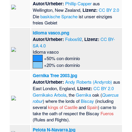
Autor/Urheber:
Phillip Capper
aus
Wellington, New Zealand,
Lizenz:
CC BY 2.0
Die
baskische Sprache
ist unser einziges
freies Gebiet
Idioma vasco.png
Autor/Urheber:
Fobos92
,
Lizenz:
CC BY-
SA 4.0
Idioma vasco
+50% con dominio
+20% con dominio
Gernika Tree 2003.jpg
Autor/Urheber:
Andy Roberts (Andyrob)
aus
East London, England,
Lizenz:
CC BY 2.0
Gernikako Arbola
, the
Gernika
oak (
Quercus
robur
) where the lords of
Biscay
(including
several
kings of
Castile
and
Spain
) came to
take the oath of respect the Biscay
Fueros
(Rules and Rights).
Pelota N-Navarra.jpg