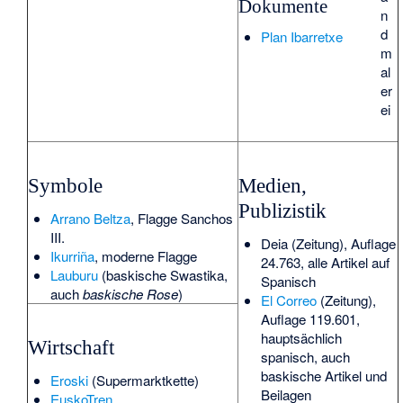
Dokumente
n
d
Plan Ibarretxe
m
al
er
ei
Symbole
Medien,
Publizistik
Arrano Beltza
, Flagge Sanchos
III.
Deia
(Zeitung), Auflage
Ikurriña
, moderne Flagge
24.763, alle Artikel auf
Lauburu
(baskische Swastika,
Spanisch
auch
baskische Rose
)
El Correo
(Zeitung),
Auflage 119.601,
hauptsächlich
Wirtschaft
spanisch, auch
baskische Artikel und
Eroski
(Supermarktkette)
Beilagen
EuskoTren