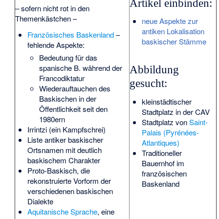
Artikel einbinden:
– sofern nicht rot in den
Themenkästchen –
neue Aspekte zur
antiken Lokalisation
Französisches Baskenland
–
baskischer Stämme
fehlende Aspekte:
Bedeutung für das
spanische B. während der
Abbildung
Francodiktatur
gesucht:
Wiederauftauchen des
Baskischen in der
kleinstädtischer
Öffentlichkeit seit den
Stadtplatz in der CAV
1980ern
Stadtplatz von
Saint-
Irrintzi
(ein Kampfschrei)
Palais (Pyrénées-
Liste antiker baskischer
Atlantiques)
Ortsnamen
mit deutlich
Traditioneller
baskischem Charakter
Bauernhof im
Proto-Baskisch
, die
französischen
rekonstruierte Vorform der
Baskenland
verschiedenen baskischen
Dialekte
Aquitanische Sprache
, eine