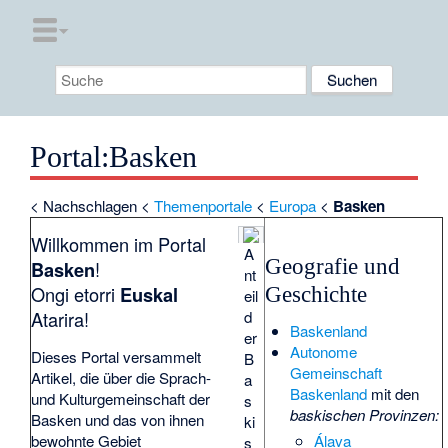
Portal
:
Basken
<
Nachschlagen
<
Themenportale
<
Europa
<
Basken
Willkommen im Portal
A
Geografie und
Basken
!
nt
Ongi etorri
Euskal
Geschichte
eil
d
Atarira!
Baskenland
er
Autonome
Dieses Portal versammelt
B
Gemeinschaft
Artikel, die über die Sprach-
a
Baskenland
mit den
und Kulturgemeinschaft der
s
baskischen Provinzen:
Basken und das von ihnen
ki
Álava
bewohnte Gebiet
s