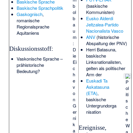
Baskische Sprache
b
(baskische
Baskische Sprachpolitik
ol
Kommunisten)
Gaskognisch
,
b
Eusko Alderdi
romanische
a
Jeltzalea-Partido
Regionalsprache
u
Nacionalista Vasco
Aquitaniens
m
ANV
(historische
:
Abspaltung der PNV)
Diskussionsstoff:
D
Herri Batasuna
,
ie
baskische
Vaskonische Sprache
–
Ei
Linksnationalisten,
prähistorische
c
gelten als politischer
Bedeutung?
h
Arm der
e
Euskadi Ta
P
v
Askatasuna
ol
o
(ETA)
,
iti
n
baskische
s
G
Untergrundorga
c
er
nisation
h
ni
e
k
W
Ereignisse,
a
a