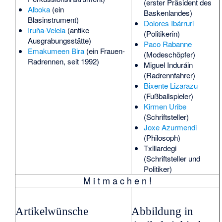
(erster Präsident des
Alboka
(ein
Baskenlandes)
Blasinstrument)
Dolores Ibárruri
Iruña-Veleia
(antike
(Politikerin)
Ausgrabungsstätte)
Paco Rabanne
Emakumeen Bira
(ein Frauen-
(Modeschöpfer)
Radrennen, seit 1992)
Miguel Induráin
(Radrennfahrer)
Bixente Lizarazu
(Fußballspieler)
Kirmen Uribe
(Schriftsteller)
Joxe Azurmendi
(Philosoph)
Txillardegi
(Schriftsteller und
Politiker)
M i t m a c h e n !
Artikelwünsche
Abbildung in