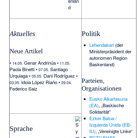
enlan
d
Aktuelles
Politik
Lehendakari
(der
Neue Artikel
Ministerpräsident der
autonomen Region
•
Genar Andrinúa
•
14.05.
11.05.
Baskenland)
Paola Binetti
•
Santiago
07.05.
Urquiaga
•
Dani Rodríguez
•
05.05.
Parteien,
Idoia López Riaño
•
03.05.
29.04.
Organisationen
Federico Saiz
Eusko Alkartasuna
(EA)
, „Baskische
Solidarität“
Ezker Batua /
S
Izquierda Unida (EB-
Sprache
y
IU)
, „Vereinigte Linke“
m
PCTV-EHAK