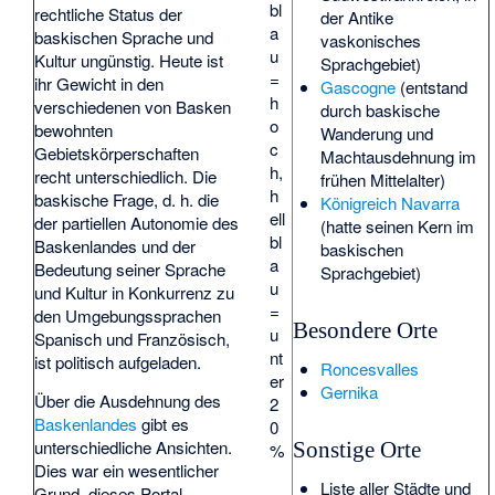
bl
rechtliche Status der
der Antike
a
baskischen Sprache und
vaskonisches
u
Kultur ungünstig. Heute ist
Sprachgebiet)
=
ihr Gewicht in den
Gascogne
(entstand
h
verschiedenen von Basken
durch baskische
o
bewohnten
Wanderung und
c
Gebietskörperschaften
Machtausdehnung im
h,
recht unterschiedlich. Die
frühen Mittelalter)
h
baskische Frage, d. h. die
Königreich Navarra
ell
der partiellen Autonomie des
(hatte seinen Kern im
bl
Baskenlandes und der
baskischen
a
Bedeutung seiner Sprache
Sprachgebiet)
u
und Kultur in Konkurrenz zu
=
den Umgebungssprachen
Besondere Orte
u
Spanisch und Französisch,
nt
ist politisch aufgeladen.
Roncesvalles
er
Gernika
Über die Ausdehnung des
2
Baskenlandes
gibt es
0
unterschiedliche Ansichten.
Sonstige Orte
%
Dies war ein wesentlicher
Liste aller Städte und
Grund, dieses Portal