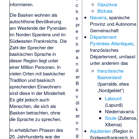
Gipuzkoa
informieren.
c
Bizkaia
h
Die Basken wohnen als
Navarra
, spanische
s
autochthone Bevölkerung
Provinz und Autonome
pr
am Westende der Pyrenäen
Gemeinschaft
e
im Norden Spaniens und im
Département
c
Südwesten Frankreichs. Die
Pyrénées-Atlantiques
,
h
Zahl der Sprecher der
französisches
er
baskischen Sprache in
Département, umfasst
a
dieser Region liegt unter
unter anderem das
n
einer Million Personen. In
d
französische
vielen Orten mit baskischer
er
Baskenland
Tradition und baskisch
B
(Iparralde, etwa
sprechenden Einwohnern
e
„Nordgebiet“)
sind diese in der Minderheit.
v
Labourd
Es gibt jedoch auch
öl
(Lapurdi)
Menschen, die sich als
k
Niedernavarra
Basken betrachten, ohne
er
Soule
(Zuberoa,
die Sprache zu sprechen.
u
Xiberoa)
n
In erheblichen Phasen des
Aquitanien
(Region in
g:
20. Jahrhunderts war der
Südwestfrankreich, in