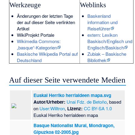
Werkzeuge
Weblinks
Änderungen der letzten Tage
Baskenland
der auf dieser Seite verlinkten
information und
Artikel
Reiseführer
WikiProjekt Portale
extern: Lexikon
Wikimedia Commons:
Baskisch/Englisch und
„basque“-Kategorien
Englisch/Baskisch
Baskische Wikipedia Portal auf
Zubiak – Baskische
Deutschland
Bibliothek
Auf dieser Seite verwendete Medien
Euskal Herriko herrialdeen mapa.svg
Autor/Urheber:
Unai Fdz. de Betoño
, based
on
User:Willtron
,
Lizenz:
CC BY-SA 1.0
Euskal Herriko herrialdeen mapa
Basque Nationalist Mural, Mondragon,
Gipuzkoa 02-2005.jpg