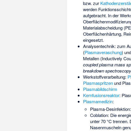
bzw. zur
Kathodenzerst
werden Funktionsschicht
aufgebracht. In der Werk
Oberflächenmodifizierung
Materialabscheidung (
Oberflächenhärtung, Rein
eingesetzt.
Analysentechnik: zum Au
(
Plasmaveraschung
) un
Metallen (
Inductively Co
coupled plasma mass sp
breakdown spectroscop
Werkstoffverarbeitung:
P
Plasmaspritzen
und
Pla
Plasmabildschirm
Kernfusionsreaktor
: Plas
Plasmamedizin
:
Plasma-Desinfektion
Coblation
: Die energ
unter 70 °C trennen.
Nasenmuscheln genu