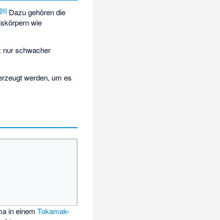
]
[
6
]
Dazu gehören die
skörpern wie
z nur schwacher
 erzeugt werden, um es
ma in einem
Tokamak
-