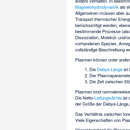
anders verhalten. In bestimm
Magnetohydrodynamik
als e
Allgemeinen müssen aber auc
Transport thermischer Energi
berücksichtigt werden, ebe
bestimmende Prozesse (also 
Dissoziation, Molekül- und/
vorhandenen Spezies, Anreg
vollständige Beschreibung w
Plasmen können unter ander
Die
Debye-Länge
ist
Der
Plasmaparamete
Die Zeit zwischen St
Plasmen sind normalerweise q
Die Netto-
Ladungsdichte
ist 
der Größe der Debye-Länge, 
Das Verhältnis zwischen Io
Viele Eigenschaften von Plas
Charakteristisch für Plasme