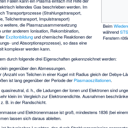
ten Fällen kann ein Plasma einfach mit Hilfe der
lektrisch leitendes Gas beschrieben werden. Im
h Transportprozesse (Strahlungstransport,
e, Teilchentransport, Impulstransport)
nso weitere, die Plasmazusammensetzung
Beim
Wiederei
unter anderem Ionisation, Rekombination,
während
STS
oder
Exzitonbildung
und chemische Reaktionen der
Fenstern röt
ungs- und Absorptionsprozesse), so dass eine
eit komplexer werden kann.
em durch folgende drei Eigenschaften gekennzeichnet werden:
 klein gegenüber den Abmessungen.
r
(Anzahl von Teilchen in einer Kugel mit Radius gleich der Debye-Län
ößen ist lang gegenüber der Periode der
Plasmaoszillationen
.
uasineutral, d. h., die Ladungen der Ionen und Elektronen sind unge
sehr klein im Vergleich zur Elektronendichte. Ausnahmen beschränk
z. B. in der
Randschicht
.
nenmasse und Elektronenmasse ist groß, mindestens 1836 (bei eine
men lassen sich daraus ableiten.
n ist ihr typisches Leuchten, das durch Strahlungsemission angeregt