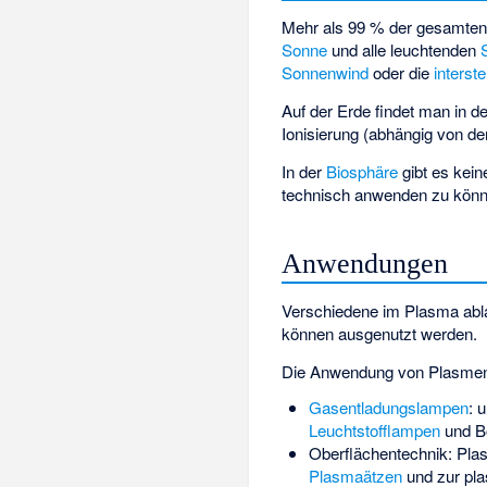
Mehr als 99 % der gesamten
Sonne
und alle leuchtenden
Sonnenwind
oder die
interst
Auf der Erde findet man in d
Ionisierung (abhängig von d
In der
Biosphäre
gibt es kei
technisch anwenden zu könne
Anwendungen
Verschiedene im Plasma abl
können ausgenutzt werden.
Die Anwendung von Plasmen 
Gasentladungslampen
: 
Leuchtstofflampen
und B
Oberflächentechnik: Pla
Plasmaätzen
und zur pla