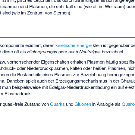
snahmen sind Plasmen, die sehr kalt sind (wie oft im Weltraum) oder
rt sind (wie im Zentrum von Sternen).
nkomponente existiert, deren
kinetische Energie
klein ist gegenüber d
d diese oft als
Hintergrundgas
oder auch
Neutralgas
bezeichnet.
zw. vorherrschender Eigenschaften erhalten Plasmen häufig spezifi
chdruck- oder Niederdruckplasmen, kalten oder heißen Plasmen, nic
nen die Bestandteile eines Plasmas zur Bezeichnung herangezogen 
a. Daneben spielt auch der Erzeugungsmechanismus in der Charakt
t man beispielsweise mit Edelgas-Niederdruckentladung ein auf ele
em Plasmadruck.
r quasi-freie Zustand von
Quarks
und
Gluonen
in Analogie als
Quark