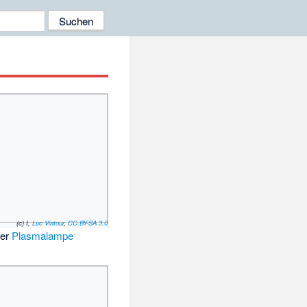
(c) I,
Luc Viatour
,
CC BY-SA 3.0
ner
Plasmalampe