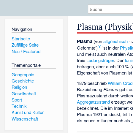
Plasma (Physik
Navigation
Startseite
Plasma
(von
altgriechisch
π
Zufällige Seite
[
1
]
Geformte‘
)
ist in der
Physi
Neu / Featured
und meist auch neutralen At
freie
Ladungsträger
. Der
Ioni
Themenportale
betragen, aber auch 100 % (v
Eigenschaft von Plasmen ist
Geographie
Geschichte
1879 beschrieb
William Cro
Religion
Bezeichnung
Plasma
geht a
Gesellschaft
Plasmazustand durch weiter
Sport
Aggregatzustand
erzeugt wer
Technik
bezeichnet. Die im Internet 
Kunst und Kultur
Plasma 1921 entdeckt, trifft 
Wissenschaft
als neuer, mitunter auch als 