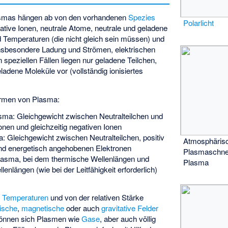
asmas hängen ab von den vorhandenen
Spezies
Polarlicht
gative Ionen, neutrale Atome, neutrale und geladene
d Temperaturen (die nicht gleich sein müssen) und
 insbesondere Ladung und Strömen, elektrischen
 speziellen Fällen liegen nur geladene Teilchen,
ladene Moleküle vor (vollständig ionisiertes
ormen von Plasma:
sma: Gleichgewicht zwischen Neutralteilchen und
Ionen und gleichzeitig negativen Ionen
: Gleichgewicht zwischen Neutralteilchen, positiv
Atmosphäris
 und energetisch angehobenen Elektronen
Plasmaschne
lasma, bei dem thermische Wellenlängen und
Plasma
nlängen (wie bei der Leitfähigkeit erforderlich)
,
Temperaturen
und von der relativen Stärke
rische
,
magnetische
oder auch
gravitative Felder
können sich Plasmen wie
Gase
, aber auch völlig