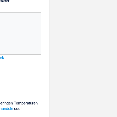
eaktor
erk
geringen Temperaturen
andeln
oder