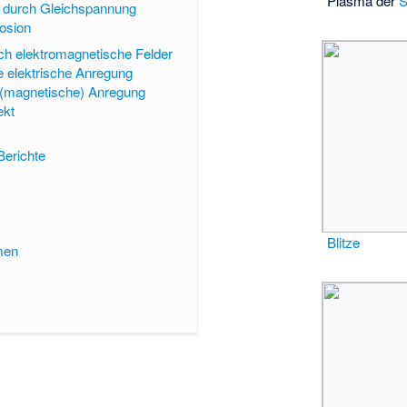
Plasma der
S
 durch Gleichspannung
osion
h elektromagnetische Felder
e elektrische Anregung
 (magnetische) Anregung
ekt
Berichte
Blitze
men