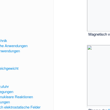
Magnetisch 
chnik
he Anwendungen
Anwendungen
eichgewicht
zufuhr
regungen
nukleare Reaktionen
gungen
h elektrostatische Felder