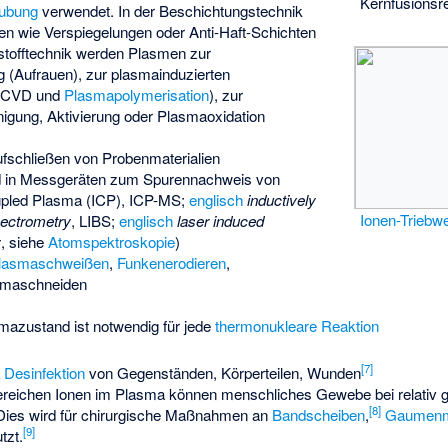
Kernfusionsr
äubung
verwendet. In der Beschichtungstechnik
en wie Verspiegelungen oder Anti-Haft-Schichten
stofftechnik werden Plasmen zur
 (Aufrauen), zur plasmainduzierten
PECVD und
Plasmapolymerisation
), zur
igung, Aktivierung oder Plasmaoxidation
fschließen von Probenmaterialien
d in Messgeräten zum Spurennachweis von
upled Plasma
(ICP),
ICP-MS
;
englisch
inductively
Ionen-Triebw
ectrometry
,
LIBS
;
englisch
laser induced
y
, siehe
Atomspektroskopie
)
lasmaschweißen
,
Funkenerodieren
,
smaschneiden
mazustand ist notwendig für jede
thermonukleare Reaktion
[
7
]
:
Desinfektion
von Gegenständen, Körperteilen, Wunden
iereichen Ionen im Plasma können menschliches Gewebe bei relativ 
[
8
]
 Dies wird für chirurgische Maßnahmen an
Bandscheiben
,
Gaumenm
[
9
]
tzt.