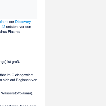
ntritt
der
Discovery
-42
entsteht vor den
liches Plasma
ge) ist groß.
fähr im Gleichgewicht.
en sich auf Regionen von
m Wasserstoffplasma).
er Gasatome, Ionen oder