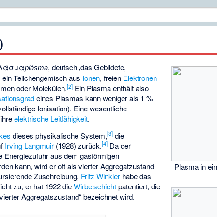
)
λάσμα
, deutsch
‚das Gebildete,
plásma
k
ein Teilchengemisch aus
Ionen
, freien
Elektronen
[
2
]
omen oder Molekülen.
Ein Plasma enthält also
sationsgrad
eines Plasmas kann weniger als 1 %
ollständige Ionisation). Eine wesentliche
 ihre
elektrische Leitfähigkeit
.
[
3
]
okes
dieses physikalische System,
die
[
4
]
uf
Irving Langmuir
(1928) zurück.
Da der
e Energiezufuhr aus dem gasförmigen
den kann, wird er oft als vierter Aggregatzustand
Plasma in ei
kursierende Zuschreibung,
Fritz Winkler
habe das
nicht zu; er hat 1922 die
Wirbelschicht
patentiert, die
„vierter Aggregatszustand“ bezeichnet wird.