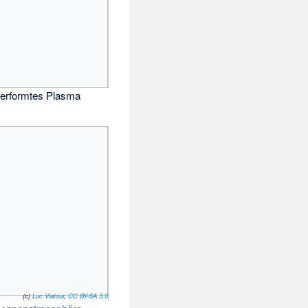
verformtes Plasma
(c)
Luc Viatour
,
CC BY-SA 3.0