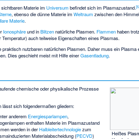
[
5
 sichtbaren Materie im
Universum
befindet sich im Plasmazustand.
Sterne
, ebenso die dünne Materie im
Weltraum
zwischen den Himmel
ellare Materie
.
er
Ionosphäre
und in
Blitzen
natürliche Plasmen.
Flammen
haben trot
er Temperatur) auch teilweise Eigenschaften eines Plasmas.
ne praktisch nutzbaren natürlichen Plasmen. Daher muss ein Plasma
n. Dies geschieht meist mit Hilfe einer
Gasentladung
.
aufende chemische oder physikalische Prozesse
lässt sich folgendermaßen gliedern:
unter anderem
Energiesparlampen
,
ogenlampen enthalten Materie im Plasmazustand
smen werden in der
Halbleitertechnologie
zum
Heißes Plas
smainduzierten Materialabscheidung (
PECVD
)