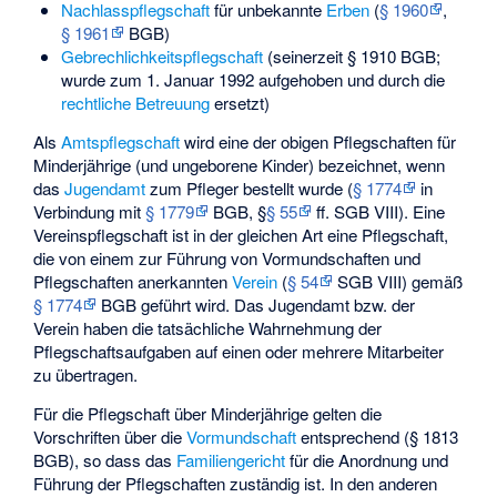
Nachlasspflegschaft
für unbekannte
Erben
(
§ 1960
,
§ 1961
BGB)
Gebrechlichkeitspflegschaft
(seinerzeit § 1910 BGB;
wurde zum 1. Januar 1992 aufgehoben und durch die
rechtliche Betreuung
ersetzt)
Als
Amtspflegschaft
wird eine der obigen Pflegschaften für
Minderjährige (und ungeborene Kinder) bezeichnet, wenn
das
Jugendamt
zum Pfleger bestellt wurde (
§ 1774
in
Verbindung mit
§ 1779
BGB, §
§ 55
ff. SGB VIII). Eine
Vereinspflegschaft ist in der gleichen Art eine Pflegschaft,
die von einem zur Führung von Vormundschaften und
Pflegschaften anerkannten
Verein
(
§ 54
SGB VIII) gemäß
§ 1774
BGB geführt wird. Das Jugendamt bzw. der
Verein haben die tatsächliche Wahrnehmung der
Pflegschaftsaufgaben auf einen oder mehrere Mitarbeiter
zu übertragen.
Für die Pflegschaft über Minderjährige gelten die
Vorschriften über die
Vormundschaft
entsprechend (§ 1813
BGB), so dass das
Familiengericht
für die Anordnung und
Führung der Pflegschaften zuständig ist. In den anderen