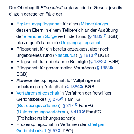
Der Oberbegriff
Pflegschaft
umfasst die im Gesetz jeweils
einzeln geregelten Fälle der
Ergänzungspflegschaft
für einen
Minderjährigen
,
dessen Eltern in einem Teilbereich an der Ausübung
der
elterlichen Sorge
verhindert sind (
§ 1809
BGB),
hierzu gehört auch die
Umgangspflegschaft
Pflegschaft für ein bereits gezeugtes, aber noch
ungeborenes Kind (
Nasciturus
) (
§ 1810
BGB)
Pflegschaft für unbekannte Beteiligte (
§ 1882
BGB)
Pflegschaft für gesammeltes Vermögen (
§ 1883
BGB)
Abwesenheitspflegschaft
für Volljährige mit
unbekanntem Aufenthalt (
§ 1884
BGB)
Verfahrenspflegschaft
in Verfahren der freiwilligen
Gerichtsbarkeit (
§ 276
FamFG
(
Betreuungsverfahren
),
§ 317
FamFG
(
Unterbringungsverfahren
),
§ 419
FamFG
(
Freiheitsentziehungssachen
))
Prozesspflegschaft
in Verfahren der
streitigen
Gerichtsbarkeit
(
§ 57
ZPO)