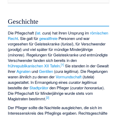
Geschichte
Die Pflegschaft (
lat.
cura
) hat ihren Ursprung im
römischen
Recht
. Sie galt für
gewaltfreie
Personen und war
vorgesehen für Geisteskranke (
furiosi
), für Verschwender
(
prodigi
) und viel später für mündige Minderjährige
(
minores
). Regelungen für Geisteskranke und entmündigte
Verschwender fanden sich bereits in den
[
1
]
frührepublikanischen
XII Tafeln
.
Sie standen in der Gewalt
ihrer
Agnaten
und
Gentilen
(
cura legitima
). Die Regelungen
waren ähnlich zu denen der
Vormundschaft
(
tutela
)
ausgestaltet. In Ermangelung eines
curator legitimus
bestellte der
Stadtprätor
den Pfleger (
curator honorarius
).
Die Pflegschaft für Minderjährige wurde stets vom
[
2
]
Magistraten bestimmt.
Der Pfleger sollte die Nachteile ausgleichen, die sich im
Interessenskreis des Pfleglings ergaben. Rechtsgeschäfte