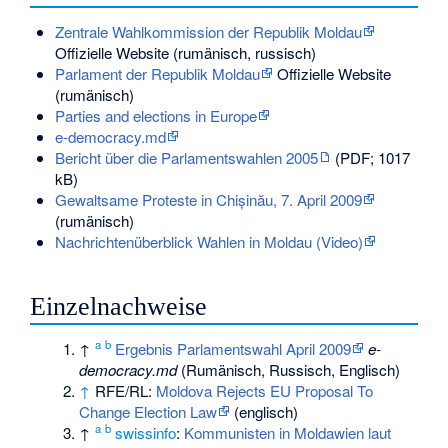
Zentrale Wahlkommission der Republik Moldau
Offizielle Website (rumänisch, russisch)
Parlament der Republik Moldau
Offizielle Website
(rumänisch)
Parties and elections in Europe
e-democracy.md
Bericht über die Parlamentswahlen 2005
(PDF; 1017
kB)
Gewaltsame Proteste in Chișinău, 7. April 2009
(rumänisch)
Nachrichtenüberblick Wahlen in Moldau (Video)
Einzelnachweise
a
b
↑
Ergebnis Parlamentswahl April 2009
e-
democracy.md
(Rumänisch, Russisch, Englisch)
↑
RFE/RL
:
Moldova Rejects EU Proposal To
Change Election Law
(englisch)
a
b
↑
swissinfo
:
Kommunisten in Moldawien laut