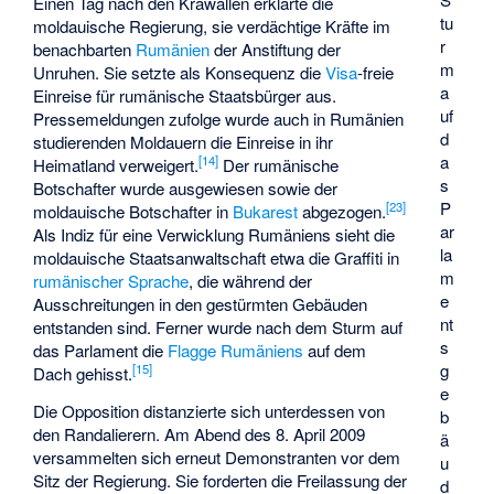
Einen Tag nach den Krawallen erklärte die
tu
moldauische Regierung, sie verdächtige Kräfte im
r
benachbarten
Rumänien
der Anstiftung der
m
Unruhen. Sie setzte als Konsequenz die
Visa
-freie
a
Einreise für rumänische Staatsbürger aus.
uf
Pressemeldungen zufolge wurde auch in Rumänien
d
studierenden Moldauern die Einreise in ihr
a
[14]
Heimatland verweigert.
Der rumänische
s
Botschafter wurde ausgewiesen sowie der
P
[23]
moldauische Botschafter in
Bukarest
abgezogen.
ar
Als Indiz für eine Verwicklung Rumäniens sieht die
la
moldauische Staatsanwaltschaft etwa die Graffiti in
m
rumänischer Sprache
, die während der
e
Ausschreitungen in den gestürmten Gebäuden
nt
entstanden sind. Ferner wurde nach dem Sturm auf
s
das Parlament die
Flagge Rumäniens
auf dem
g
[15]
Dach gehisst.
e
Die Opposition distanzierte sich unterdessen von
b
den Randalierern. Am Abend des 8. April 2009
ä
versammelten sich erneut Demonstranten vor dem
u
Sitz der Regierung. Sie forderten die Freilassung der
d