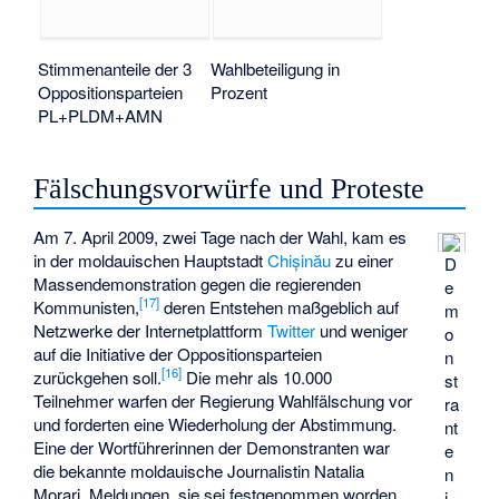
Stimmenanteile der 3
Wahlbeteiligung in
Oppositionsparteien
Prozent
PL+PLDM+AMN
Fälschungsvorwürfe und Proteste
Am 7. April 2009, zwei Tage nach der Wahl, kam es
in der moldauischen Hauptstadt
Chișinău
zu einer
D
Massendemonstration gegen die regierenden
e
[17]
Kommunisten,
deren Entstehen maßgeblich auf
m
Netzwerke der Internetplattform
Twitter
und weniger
o
auf die Initiative der Oppositionsparteien
n
[16]
zurückgehen soll.
Die mehr als 10.000
st
Teilnehmer warfen der Regierung Wahlfälschung vor
ra
und forderten eine Wiederholung der Abstimmung.
nt
Eine der Wortführerinnen der Demonstranten war
e
die bekannte moldauische Journalistin
Natalia
n
Morari
. Meldungen, sie sei festgenommen worden,
i