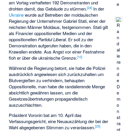
am Vortag verhafteten 192 Demonstranten und
e
[24]
drohten damit, das Gebäude zu stürmen.
In der
Ukraine
wurde auf Betreiben der moldauischen
Regierung der Unternehmer
Gabriel Stati
, einer der
R
reichsten Männer Moldaus, festgenommen. Stati gilt
a
als Financier oppositioneller Medien und der
n
oppositionellen
Partidul Liberal
. Er soll zu der
d
Demonstration aufgerufen haben, die in den
al
Krawallen endete. Aus Angst vor einer Festnahme
ie
[10]
floh er über die ukrainische Grenze.
re
n
Während die Regierung betont, sie habe die Polizei
d
ausdrücklich angewiesen sich zurückzuhalten um
e
Blutvergießen zu verhindern, behaupten
D
Oppositionelle, man habe die randalierende Menge
e
absichtlich gewähren lassen, um die
m
Gesetzesübertretungen propagandistisch
o
auszuschlachten.
n
Präsident Voronin bat am 10. April das
st
Verfassungsgericht, eine Neuauszählung der bei der
ra
[25]
Wahl abgegebenen Stimmen zu veranlassen.
nt