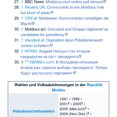
↑
BBC News:
Moldova court orders poll recount
↑
Reuters UK
:
Communists to win Moldova vote
but short of seats
↑
ORF.at
:
Moldawien: Kommunisten verteidigen die
Macht
↑
Moldova azi:
Greceanii and Groppa registered as
candidates for presidency
↑
standard.at
:
Opposition lässt Präsidentenwahl
vorerst scheitern
↑
KP.MD
:
Андрей Негуца стал вторым
кандидатом на пост президента
a
b
↑
NEWSru.com
:
В Молдавии оппозиция
второй раз сорвала выборы президента. Теперь
будут распускать парламент
Wahlen und Volksabstimmungen in der
Republik
Moldau
1991
•
1996
•
§
§
2001
•
2005
•
§
2009 (Mai/Juni)
•
Präsidentschaftswahlen
§
2009 (Nov./Dez.)
•