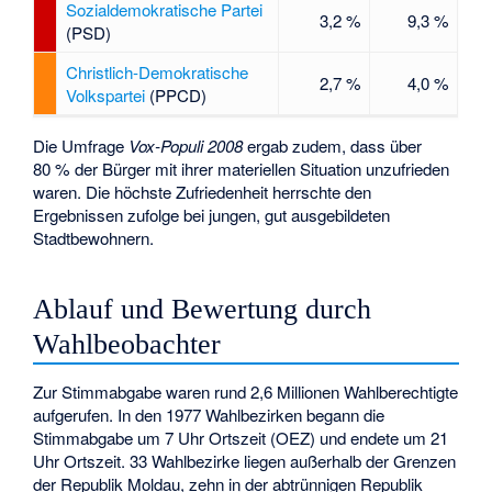
Sozialdemokratische Partei
3,2 %
9,3 %
(PSD)
Christlich-Demokratische
2,7 %
4,0 %
Volkspartei
(PPCD)
Die Umfrage
Vox-Populi 2008
ergab zudem, dass über
80 % der Bürger mit ihrer materiellen Situation unzufrieden
waren. Die höchste Zufriedenheit herrschte den
Ergebnissen zufolge bei jungen, gut ausgebildeten
Stadtbewohnern.
Ablauf und Bewertung durch
Wahlbeobachter
Zur Stimmabgabe waren rund 2,6 Millionen Wahlberechtigte
aufgerufen. In den 1977 Wahlbezirken begann die
Stimmabgabe um 7 Uhr Ortszeit (
OEZ
) und endete um 21
Uhr Ortszeit. 33 Wahlbezirke liegen außerhalb der Grenzen
der Republik Moldau, zehn in der abtrünnigen Republik