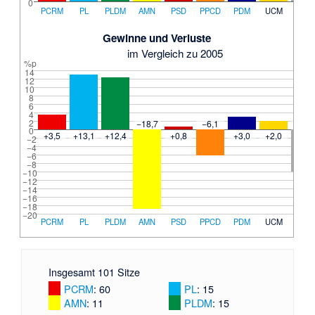
0
PCRM
PL
PLDM
AMN
PSD
PPCD
PDM
UCM
Sonst
Gewinne und Verluste
im Vergleich zu 2005
%p
14
12
10
8
6
4
2
−18,7
−6,1
−10,
0
+3,5
+13,1
+12,4
+0,8
+3,0
+2,0
−2
−4
−6
−8
−10
−12
−14
−16
−18
−20
PCRM
PL
PLDM
AMN
PSD
PPCD
PDM
UCM
Sonst
Insgesamt 101 Sitze
PCRM
: 60
PL
: 15
AMN
: 11
PLDM
: 15