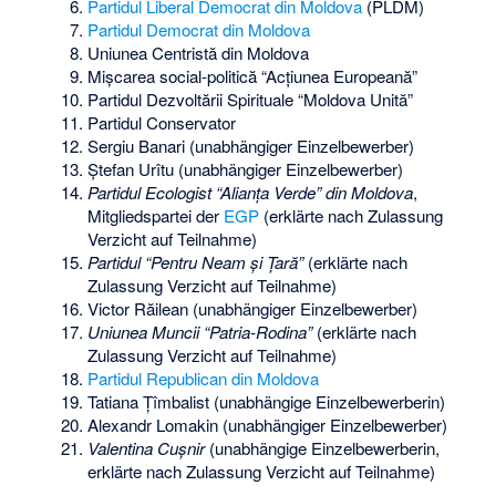
Partidul Liberal Democrat din Moldova
(PLDM)
Partidul Democrat din Moldova
Uniunea Centristă din Moldova
Mișcarea social-politică “Acțiunea Europeană”
Partidul Dezvoltării Spirituale “Moldova Unită”
Partidul Conservator
Sergiu Banari
(unabhängiger Einzelbewerber)
Ștefan Urîtu
(unabhängiger Einzelbewerber)
Partidul Ecologist “Alianța Verde” din Moldova
,
Mitgliedspartei der
EGP
(erklärte nach Zulassung
Verzicht auf Teilnahme)
Partidul “Pentru Neam și Țară”
(erklärte nach
Zulassung Verzicht auf Teilnahme)
Victor Răilean
(unabhängiger Einzelbewerber)
Uniunea Muncii “Patria-Rodina”
(erklärte nach
Zulassung Verzicht auf Teilnahme)
Partidul Republican din Moldova
Tatiana Țîmbalist
(unabhängige Einzelbewerberin)
Alexandr Lomakin
(unabhängiger Einzelbewerber)
Valentina Cușnir
(unabhängige Einzelbewerberin,
erklärte nach Zulassung Verzicht auf Teilnahme)