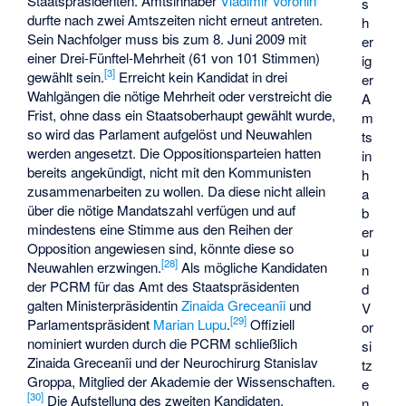
Staatspräsidenten. Amtsinhaber
Vladimir Voronin
s
durfte nach zwei Amtszeiten nicht erneut antreten.
h
Sein Nachfolger muss bis zum 8. Juni 2009 mit
er
einer Drei-Fünftel-Mehrheit (61 von 101 Stimmen)
ig
[3]
gewählt sein.
Erreicht kein Kandidat in drei
er
Wahlgängen die nötige Mehrheit oder verstreicht die
A
Frist, ohne dass ein Staatsoberhaupt gewählt wurde,
m
so wird das Parlament aufgelöst und Neuwahlen
ts
werden angesetzt. Die Oppositionsparteien hatten
in
bereits angekündigt, nicht mit den Kommunisten
h
zusammenarbeiten zu wollen. Da diese nicht allein
a
über die nötige Mandatszahl verfügen und auf
b
mindestens eine Stimme aus den Reihen der
er
Opposition angewiesen sind, könnte diese so
u
[28]
Neuwahlen erzwingen.
Als mögliche Kandidaten
n
der PCRM für das Amt des Staatspräsidenten
d
galten Ministerpräsidentin
Zinaida Greceanîi
und
V
[29]
Parlamentspräsident
Marian Lupu
.
Offiziell
or
nominiert wurden durch die PCRM schließlich
si
Zinaida Greceanîi und der Neurochirurg
Stanislav
tz
Groppa
, Mitglied der Akademie der Wissenschaften.
e
[30]
Die Aufstellung des zweiten Kandidaten,
n