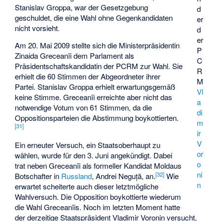
Stanislav Groppa, war der Gesetzgebung
d
geschuldet, die eine Wahl ohne Gegenkandidaten
er
nicht vorsieht.
d
er
Am 20. Mai 2009 stellte sich die Ministerpräsidentin
P
Zinaida Greceanîi dem Parlament als
C
Präsidentschaftskandidatin der PCRM zur Wahl. Sie
R
erhielt die 60 Stimmen der Abgeordneter ihrer
M
Partei. Stanislav Groppa erhielt erwartungsgemäß
Vl
keine Stimme. Greceanîi erreichte aber nicht das
a
notwendige Votum von 61 Stimmen, da die
di
Oppositionsparteien die Abstimmung boykottierten.
m
[31]
ir
V
Ein erneuter Versuch, ein Staatsoberhaupt zu
or
wählen, wurde für den 3. Juni angekündigt. Dabei
o
trat neben Greceanîi als formeller Kandidat Moldaus
ni
[32]
Botschafter in
Russland
,
Andrei Neguță
, an.
Wie
n
erwartet scheiterte auch dieser letztmögliche
Wahlversuch. Die Opposition boykottierte wiederum
die Wahl Greceanîis. Noch im letzten Moment hatte
der derzeitige Staatspräsident Vladimir Voronin versucht,