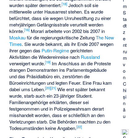
[18]
wurden später dementiert.
Jedoch soll sie
m
mittlerweile unter Hausarrest stehen. Es wurde
S
befürchtet, dass sie wegen Unruhestiftung zu einer
ta
mehrjährigen Gefängnisstrafe verurteilt werden
dt
[16]
könnte.
Morari arbeitete von 2002 bis 2007 in
z
Moskau
für die regierungskritische Zeitung
The New
e
Times
. Sie wurde bekannt, als ihr Ende 2007 wegen
nt
ihrer gegen das
Putin-Regime
gerichteten
ru
Aktivitäten die Wiedereinreise nach
Russland
m
[19]
verweigert wurde.
Im Anschluss an die Proteste
v
drangen Demonstranten ins Parlamentsgebäude
o
und das Präsidialbüro ein, zerstörten die
n
Büroeinrichtungen und legten Feuer. Eine Frau kam
C
[20]
[21]
dabei ums Leben.
Wie erst später bekannt
hi
wurde, starb auch ein 23-jähriger Student.
și
Familienangehörige erklärten, dieser sei
n
festgenommen und in Polizeigewahrsam derart
ă
misshandelt worden, dass er schließlich an den
u
Verletzungen starb. Die Behörden machten zu den
[22]
Todesumständen keine Angaben.
S