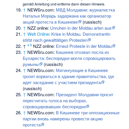
gemäß
Anleitung
und entferne dann diesen Hinweis.
↑
NEWSru.com:
МВД Молдавии: журналистка
Наталья Морарь задержана как организатор
акций протеста в Кишиневе
(russisch)
↑
NZZ online
:
Unruhen in der Moldau arten aus
↑
Welt Online
:
Krise in Moldau. Demonstrantin
stirbt nach gewalttätigen Protesten
a
b
↑
NZZ online:
Erneut Proteste in der Moldau
↑
NEWSru.com:
Кишинев отозвал посла из
Бухареста: беспорядки могли спровоцировать
румыны
(russisch)
↑
NEWSru.com:
Митингующие в Кишиневе
грозят ворваться в здание правительства, где
идет заседание с участием президента
(russisch)
↑
NEWSru.com:
Президент Молдавии просит
пересчитать голоса на выборах,
спровоцировавших беспорядки
↑
NEWSru.com:
В Кишиневе три оппозиционные
партии вновь намерены провести акцию
протеста