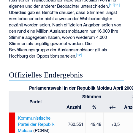
[10]
[11]
eigenen und der anderer Beobachter unterschieden.
Überdies gab es Berichte darüber, dass Stimmen längst
verstorbener oder nicht anwesender Wahlberechtigter
gezählt worden seien. Nach offiziellen Angaben sollen von
den rund eine Million Auslandsmoldauern nur 16.000 ihre
Stimme abgegeben haben, wovon wiederum 4.000
Stimmen als ungültig gewertet wurden. Die
Bevölkerungsgruppe der Auslandsmoldauer gilt als
[12]
Hochburg der Oppositionsparteien.
Offizielles Endergebnis
Parlamentswahl in der Republik Moldau April 200
Stimmen
Partei
Anzahl
%
+/−
Anz
Kommunistische
Partei der Republik
760.551
49,48
+3,5
Moldau
(PCRM)