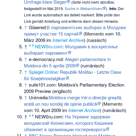
Umfrage klare Sieger
(
Seite nicht mehr abrufbar
,
festgestellt im Mai 2019.
Suche in Webarchiven
)
Info:
Der
Link wurde automatisch als defekt markiert. Bitte prüfe den
Link gemäß
Anleitung
und entferne dann diesen Hinweis.
↑
Glawred
:
В парламентских выборах в Молдове
примут участие 15 партий
(
Memento
vom 10.
März 2009 im
Internet Archive
) (russisch)
a
b
↑
NEWSru.com
:
Молдавия в воскресенье
выбирает парламент
↑
e-democracy.md:
Alegeri parlamentare în
Moldova din 5 aprilie 2009
(rumänisch)
↑
Spiegel Online
:
Republik Moldau - Letzte Oase
für Sowjetnostalgiker
↑
suite101.com: Moldova's Parliamentary Election
2009 Preview (englisch)
↑
Unimedia
:
Moldova merge într-o direcţie greşită,
arată un nou sondaj de opinie publică
(
Memento
vom 10. April 2009 im
Internet Archive
) (rumänisch)
a
b
↑
NEWSru.com:
На Украине задержан
молдавский бизнесмен, которого Кишинев
обвиняет в организации госпереворота
↑
BBC News
:
Romania blamed over Moldova