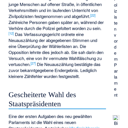
junge Menschen auf offener Straße, in öffentlichen
ol
Verkehrsmitteln und im laufenden Unterricht von
iz
[22]
Zivilpolizisten festgenommen und abgeführt.
is
Zahlreiche Personen gaben später an, während der
te
Verhöre durch die Polizei gefoltert worden zu sein.
n
[12]
Das Verfassungsgericht ordnete eine
v
Neuauszählung der abgegebenen Stimmen und
or
eine Überprüfung der Wählerlisten an. Die
d
Opposition lehnte dies jedoch ab. Sie sah darin den
e
Versuch, eine von ihr vermutete Wahlfälschung zu
m
[27]
vertuschen.
Die Neuauszählung bestätigte das
P
zuvor bekanntgegebene Endergebnis. Lediglich
ar
kleinere Zählfehler wurden festgestellt.
la
m
e
Gescheiterte Wahl des
nt
Staatspräsidenten
Eine der ersten Aufgaben des neu gewählten
Parlaments ist die Wahl eines neuen
Bi