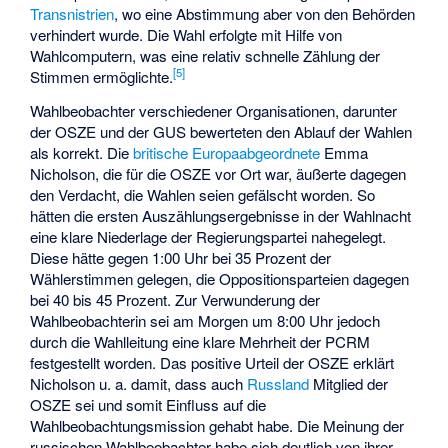
Transnistrien
, wo eine Abstimmung aber von den Behörden
verhindert wurde. Die Wahl erfolgte mit Hilfe von
Wahlcomputern, was eine relativ schnelle Zählung der
[5]
Stimmen ermöglichte.
Wahlbeobachter verschiedener Organisationen, darunter
der OSZE und der GUS bewerteten den Ablauf der Wahlen
als korrekt. Die
britische
Europaabgeordnete
Emma
Nicholson
, die für die OSZE vor Ort war, äußerte dagegen
den Verdacht, die Wahlen seien gefälscht worden. So
hätten die ersten Auszählungsergebnisse in der Wahlnacht
eine klare Niederlage der Regierungspartei nahegelegt.
Diese hätte gegen 1:00 Uhr bei 35 Prozent der
Wählerstimmen gelegen, die Oppositionsparteien dagegen
bei 40 bis 45 Prozent. Zur Verwunderung der
Wahlbeobachterin sei am Morgen um 8:00 Uhr jedoch
durch die Wahlleitung eine klare Mehrheit der PCRM
festgestellt worden. Das positive Urteil der OSZE erklärt
Nicholson u. a. damit, dass auch
Russland
Mitglied der
OSZE sei und somit Einfluss auf die
Wahlbeobachtungsmission gehabt habe. Die Meinung der
russischen Wahlbeobachter habe sich deutlich von ihrer