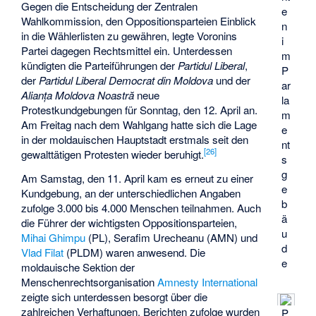
Gegen die Entscheidung der Zentralen
e
Wahlkommission, den Oppositionsparteien Einblick
n
in die Wählerlisten zu gewähren, legte Voronins
i
Partei dagegen Rechtsmittel ein. Unterdessen
m
kündigten die Parteiführungen der
Partidul Liberal
,
P
der
Partidul Liberal Democrat din Moldova
und der
ar
Alianța Moldova Noastră
neue
la
Protestkundgebungen für Sonntag, den 12. April an.
m
Am Freitag nach dem Wahlgang hatte sich die Lage
e
in der moldauischen Hauptstadt erstmals seit den
nt
[26]
gewalttätigen Protesten wieder beruhigt.
s
g
Am Samstag, den 11. April kam es erneut zu einer
e
Kundgebung, an der unterschiedlichen Angaben
b
zufolge 3.000 bis 4.000 Menschen teilnahmen. Auch
ä
die Führer der wichtigsten Oppositionsparteien,
u
Mihai Ghimpu
(PL),
Serafim Urecheanu
(AMN) und
d
Vlad Filat
(PLDM) waren anwesend. Die
e
moldauische Sektion der
Menschenrechtsorganisation
Amnesty International
zeigte sich unterdessen besorgt über die
zahlreichen Verhaftungen. Berichten zufolge wurden
P