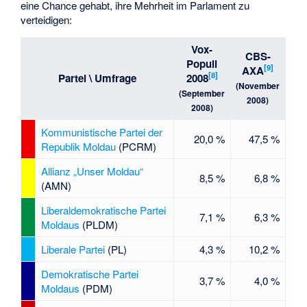
eine Chance gehabt, ihre Mehrheit im Parlament zu
verteidigen:
Vox-
CBS-
Populi
[9]
AXA
[8]
Partei \ Umfrage
2008
(November
(September
2008)
2008)
Kommunistische Partei der
20,0 %
47,5 %
Republik Moldau
(PCRM)
Allianz „Unser Moldau“
8,5 %
6,8 %
(AMN)
Liberaldemokratische Partei
7,1 %
6,3 %
Moldaus
(PLDM)
Liberale Partei
(PL)
4,3 %
10,2 %
Demokratische Partei
3,7 %
4,0 %
Moldaus
(PDM)