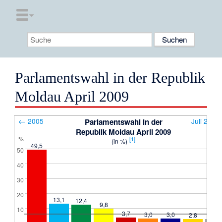
Parlamentswahl in der Republik
Moldau April 2009
←
2005
Juli 2009
Parlamentswahl in der
Republik Moldau April 2009
%
[1]
(in %)
49,5
50
40
30
20
13,1
12,4
9,8
10
3,7
3,0
3,0
2,8
2,7