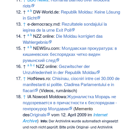
riots
a
b
↑
DW-World.de
:
Republik Moldau: Keine Lösung
in Sicht
↑
e-democracy.md:
Rezultatele sondajului la
ieşirea de la urne Exit Poll
a
b
↑
NZZ online:
Die Moldau korrigiert das
Wahlergebnis
a
b
↑
NEWSru.com:
Молдавская прокуратура: в
кишиневских беспорядках четко виден
румынский след
a
b
c
↑
NZZ online:
Gezwitscher der
Unzufriedenheit in der Republik Moldau
↑
HotNews.ro
:
Chisinau, ciocniri intre cei 30.000 de
manifestanti si politie. Cladirea Parlamentului e in
flacari
(Videos, rumänisch)
↑
IA Nowosti Moldowa:
Журналистка Морарь не
подозревается в причастности к беспорядкам -
генпрокурор Молдавии
(
Memento
des
Originals
vom 12. April 2009 im
Internet
Archive
)
Info:
Der Archivlink wurde automatisch eingesetzt
und noch nicht geprüft. Bitte prüfe Original- und Archivlink