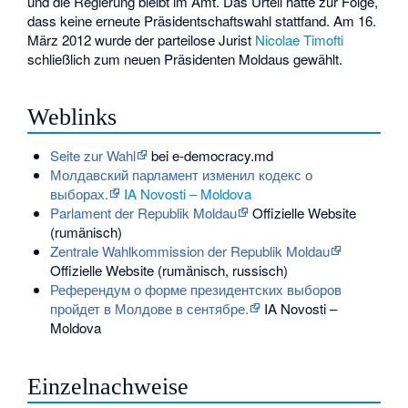
und die Regierung bleibt im Amt. Das Urteil hatte zur Folge,
dass keine erneute Präsidentschaftswahl stattfand. Am 16.
März 2012 wurde der parteilose Jurist
Nicolae Timofti
schließlich zum neuen Präsidenten Moldaus gewählt.
Weblinks
Seite zur Wahl
bei e-democracy.md
Молдавский парламент изменил кодекс о
выборах.
IA Novosti – Moldova
Parlament der Republik Moldau
Offizielle Website
(rumänisch)
Zentrale Wahlkommission der Republik Moldau
Offizielle Website (rumänisch, russisch)
Референдум о форме президентских выборов
пройдет в Молдове в сентябре.
IA Novosti –
Moldova
Einzelnachweise