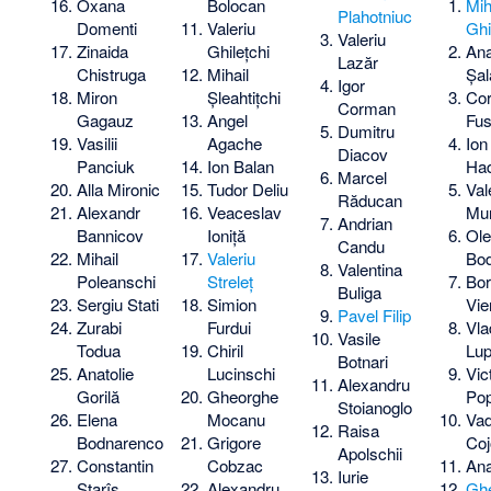
Oxana
Bolocan
Mih
Plahotniuc
Domenti
Valeriu
Gh
Valeriu
Zinaida
Ghilețchi
Ana
Lazăr
Chistruga
Mihail
Șal
Igor
Miron
Șleahtițchi
Cor
Corman
Gagauz
Angel
Fu
Dumitru
Vasilii
Agache
Ion
Diacov
Panciuk
Ion Balan
Ha
Marcel
Alla Mironic
Tudor Deliu
Val
Răducan
Alexandr
Veaceslav
Mu
Andrian
Bannicov
Ioniță
Ol
Candu
Mihail
Valeriu
Bo
Valentina
Poleanschi
Streleț
Bor
Buliga
Sergiu Stati
Simion
Vie
Pavel Filip
Zurabi
Furdui
Vla
Vasile
Todua
Chiril
Lu
Botnari
Anatolie
Lucinschi
Vic
Alexandru
Gorilă
Gheorghe
Po
Stoianoglo
Elena
Mocanu
Va
Raisa
Bodnarenco
Grigore
Coj
Apolschii
Constantin
Cobzac
An
Iurie
Starîș
Alexandru
Gh