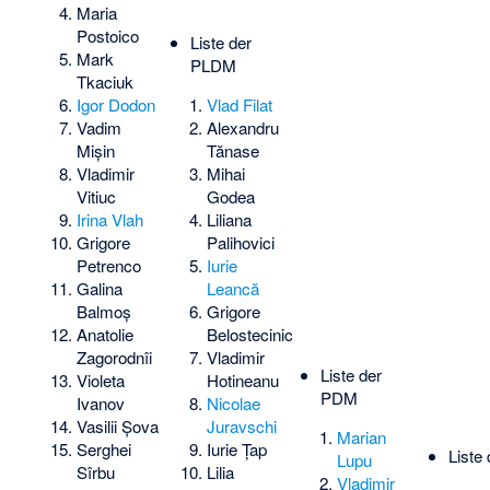
Maria
Postoico
Liste der
Mark
PLDM
Tkaciuk
Igor Dodon
Vlad Filat
Vadim
Alexandru
Mișin
Tănase
Vladimir
Mihai
Vitiuc
Godea
Irina Vlah
Liliana
Grigore
Palihovici
Petrenco
Iurie
Galina
Leancă
Balmoș
Grigore
Anatolie
Belostecinic
Zagorodnîi
Vladimir
Liste der
Violeta
Hotineanu
PDM
Ivanov
Nicolae
Vasilii Șova
Juravschi
Marian
Serghei
Iurie Țap
Liste
Lupu
Sîrbu
Lilia
Vladimir