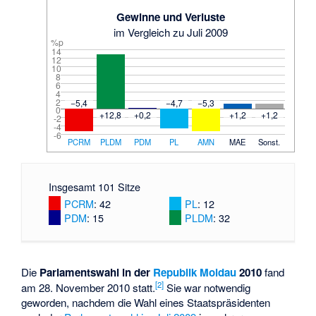
Gewinne und Verluste
im Vergleich zu Juli 2009
%p
14
12
10
8
6
4
2
−5,4
−4,7
−5,3
0
+12,8
+0,2
+1,2
+1,2
-2
-4
-6
PCRM
PLDM
PDM
PL
AMN
MAE
Sonst.
Insgesamt 101 Sitze
PCRM
: 42
PL
: 12
PDM
: 15
PLDM
: 32
Die
Parlamentswahl in der
Republik Moldau
2010
fand
[2]
am 28. November 2010 statt.
Sie war notwendig
geworden, nachdem die Wahl eines Staatspräsidenten