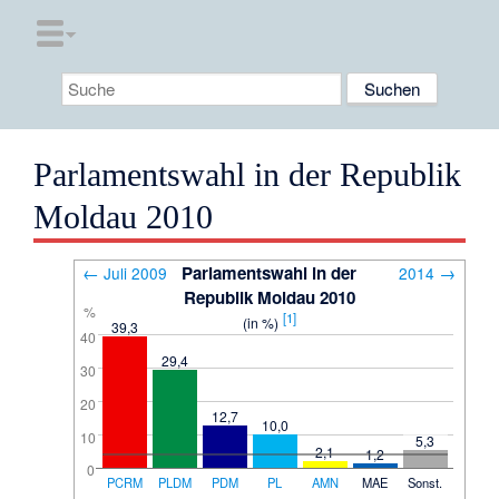
Parlamentswahl in der Republik
Moldau 2010
←
Parlamentswahl in der
→
Juli 2009
2014
Republik Moldau 2010
%
[1]
(in %)
39,3
40
29,4
30
20
12,7
10,0
10
5,3
2,1
1,2
0
PCRM
PLDM
PDM
PL
AMN
MAE
Sonst.