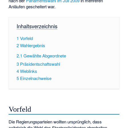
nach der
Parlamentswahl im Juli 2009
in mehreren
Anläufen gescheitert war.
Inhaltsverzeichnis
1
Vorfeld
2
Wahlergebnis
2.1
Gewählte Abgeordnete
3
Präsidentschaftswahl
4
Weblinks
5
Einzelnachweise
Vorfeld
Die Regierungsparteien wollten ursprünglich, dass
zeitgleich die Wahl des Staatspräsidenten abgehalten