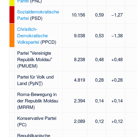
Partei
(PNL)
Sozialdemokratische
10.156
0,59
−1,27
Partei
(PSD)
Christlich-
Demokratische
9.038
0,53
−1,38
Volkspartei
(PPCD)
Partei "Vereinigte
Republik Moldau"
8.238
0,48
+0,48
(PMUEM)
Partei für Volk und
4.819
0,28
+0,28
Land
(PpNŢ)
Roma-Bewegung in
der Republik Moldau
2.394
0,14
+0,14
(MRRM)
Konservative Partei
2.089
0,12
+0,12
(PC)
Republikanische