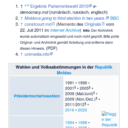
a
b
↑
Ergebnis Parlamentswahl 2010
e-
democracy.md
(rumänisch, russisch, englisch)
↑
Moldova going to third election in two years
.
BBC
↑
constcourt.md
(
Memento
des
Originals
vom
22. Juli 2011 im
Internet Archive
)
Info:
Der Archivlink
wurde automatisch eingesetzt und noch nicht geprüft. Bitte prüfe
Original- und Archivlink gemäß
Anleitung
und entferne dann
(PDF)
diesen Hinweis.
↑
unimedia.info
Wahlen und Volksabstimmungen in der
Republik
Moldau
1991
•
1996
•
§
§
2001
•
2005
•
§
2009 (Mai/Juni)
•
Präsidentschaftswahlen
§
2009 (Nov./Dez.)
•
§
2011/2012
•
2016
•
2020
1994
•
1998
•
2001
•
2005
•