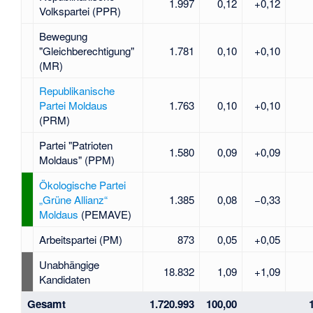
1.997
0,12
+0,12
Volkspartei
(PPR)
Bewegung
"Gleichberechtigung"
1.781
0,10
+0,10
(MR)
Republikanische
Partei Moldaus
1.763
0,10
+0,10
(PRM)
Partei "Patrioten
1.580
0,09
+0,09
Moldaus"
(PPM)
Ökologische Partei
„Grüne Allianz“
1.385
0,08
−0,33
Moldaus
(PEMAVE)
Arbeitspartei
(PM)
873
0,05
+0,05
Unabhängige
18.832
1,09
+1,09
Kandidaten
Gesamt
1.720.993
100,00