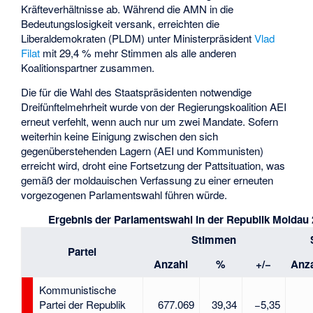
Kräfteverhältnisse ab. Während die AMN in die
Bedeutungslosigkeit versank, erreichten die
Liberaldemokraten (PLDM) unter Ministerpräsident
Vlad
Filat
mit 29,4 % mehr Stimmen als alle anderen
Koalitionspartner zusammen.
Die für die Wahl des Staatspräsidenten notwendige
Dreifünftelmehrheit wurde von der Regierungskoalition AEI
erneut verfehlt, wenn auch nur um zwei Mandate. Sofern
weiterhin keine Einigung zwischen den sich
gegenüberstehenden Lagern (AEI und Kommunisten)
erreicht wird, droht eine Fortsetzung der Pattsituation, was
gemäß der moldauischen Verfassung zu einer erneuten
vorgezogenen Parlamentswahl führen würde.
Ergebnis der Parlamentswahl in der Republik Moldau
Stimmen
Partei
Anzahl
%
+/−
Anz
Kommunistische
Partei der Republik
677.069
39,34
−5,35