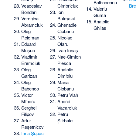
Bolboceanu
Veaceslav
Cimbriciuc
Br
Valeriu
Bondari
Ion
Guma
Veronica
Butmalai
Anatolie
Abramciuk
Ghenadie
Ghilaș
Oleg
Ciobanu
Reidman
Nicolae
Eduard
Olaru
Mușuc
Ivan Ionaș
Vladimir
Nae-Simion
Eremciuk
Pleșca
Oleg
Anatolie
Garizan
Dimitriu
Oleg
Maria
Babenco
Ciobanu
Victor
Petru Vlah
Mîndru
Andrei
Serghei
Vacarciuk
Filipov
Petru
Artur
Știrbate
Reșetnicov
Inna Șupac