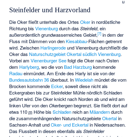
u
Steinfelder und Harzvorland
Die Oker fließt unterhalb des Ortes
Oker
in nordöstliche
Richtung bis
Vienenburg
durch das
Steinfeld
, ein
[
7
]
außerordentlich grundwasserreiches Gebiet,
in dem der
Fluss mit Dämmen von den
Kiesabbau
-Flächen getrennt
wird. Zwischen
Harlingerode
und Vienenburg durchfließt die
Oker das
Naturschutzgebiet
Okertal südlich Vienenburg
.
Vorbei am
Vienenburger See
folgt die Oker nach Osten
dem
Harlyberg
, wo die von
Bad Harzburg
kommende
Radau
einmündet. Am Ende des Harly ist sie von der
Bundesautobahn 36
überbaut. In
Wiedelah
mündet die vom
Brocken kommende
Ecker
, soweit diese nicht als
Eckergraben bis zur Steinfelder Mühle nördlich Schladen
geführt wird. Die Oker knickt nach Norden ab und wird am
linken Ufer von den
Okerbergen
begrenzt. Sie fließt dort auf
etwa
110
m
Höhe bis
Schladen
reich an
Mäandern
durch
die zusammenhängenden Naturschutzgebiete
Okertal
in
Sachsen-Anhalt und
Oker- und Eckertal
in Niedersachsen.
Das Flussbett in diesen ebenfalls als
Steinfelder