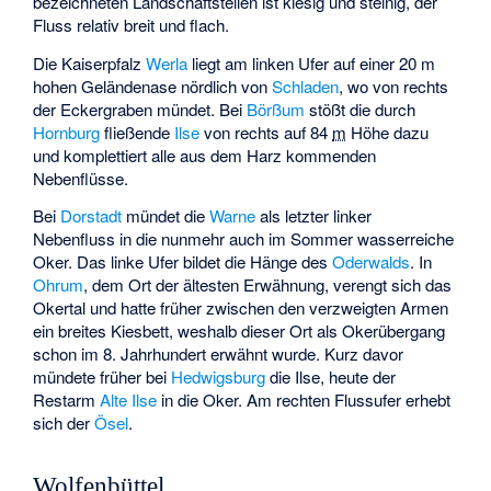
bezeichneten Landschaftsteilen ist kiesig und steinig, der
Fluss relativ breit und flach.
Die Kaiserpfalz
Werla
liegt am linken Ufer auf einer 20 m
hohen Geländenase nördlich von
Schladen
, wo von rechts
der Eckergraben mündet. Bei
Börßum
stößt die durch
Hornburg
fließende
Ilse
von rechts auf
84
m
Höhe dazu
und komplettiert alle aus dem Harz kommenden
Nebenflüsse.
Bei
Dorstadt
mündet die
Warne
als letzter linker
Nebenfluss in die nunmehr auch im Sommer wasserreiche
Oker. Das linke Ufer bildet die Hänge des
Oderwalds
. In
Ohrum
, dem Ort der ältesten Erwähnung, verengt sich das
Okertal und hatte früher zwischen den verzweigten Armen
ein breites Kiesbett, weshalb dieser Ort als Okerübergang
schon im 8. Jahrhundert erwähnt wurde. Kurz davor
mündete früher bei
Hedwigsburg
die Ilse, heute der
Restarm
Alte Ilse
in die Oker. Am rechten Flussufer erhebt
sich der
Ösel
.
Wolfenbüttel