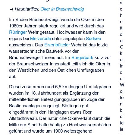
s
→
Hauptartikel
:
Oker in Braunschweig
c
h
Im Süden Braunschweigs wurde die Oker in den
ni
1960er Jahren stark reguliert und wird durch das
tt
Rüninger
Wehr gestaut. Hochwasser kann in den
d
eigens bei
Melverode
dafür angelegten
Südsee
er
ausweichen. Das
Eisenbütteler
Wehr ist das letzte
O
wassertechnische Bauwerk vor der
k
Braunschweiger Innenstadt. Im
Bürgerpark
kurz vor
er
der Braunschweiger Innenstadt teilt sich die Oker in
in
den Westlichen und den Östlichen Umflutgraben
d
auf.
er
W
Diese zusammen rund 6,5 km langen Umflutgräben
ol
wurden im 18. Jahrhundert als Ergänzung der
fe
mittelalterlichen Befestigungsgräben im Zuge der
n
Bastionsanlagen angelegt. Sie liegen gut
b
eingedämmt in den Hanglagen etwas über
üt
Altstadtniveau. Der natürliche Okerverlauf durch die
te
Mitte der Stadt hatte häufig zu Hochwasserschäden
le
geführt und wurde um 1900 weitestgehend