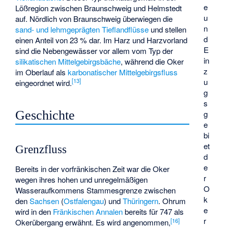
e
Lößregion zwischen Braunschweig und Helmstedt
u
auf. Nördlich von Braunschweig überwiegen die
n
sand- und lehmgeprägten Tieflandflüsse
und stellen
d
einen Anteil von 23 % dar. Im Harz und Harzvorland
E
sind die Nebengewässer vor allem vom Typ der
in
silikatischen Mittelgebirgsbäche
, während die Oker
z
im Oberlauf als
karbonatischer Mittelgebirgsfluss
u
[
13
]
eingeordnet wird.
g
s
Geschichte
g
e
bi
et
Grenzfluss
d
e
Bereits in der vorfränkischen Zeit war die Oker
r
wegen ihres hohen und unregelmäßigen
O
Wasseraufkommens Stammesgrenze zwischen
k
den
Sachsen
(
Ostfalengau
) und
Thüringern
. Ohrum
e
wird in den
Fränkischen Annalen
bereits für 747 als
r
[
16
]
Okerübergang erwähnt. Es wird angenommen,