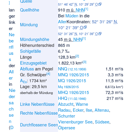
Quelle
]
51° 46′ 42″
N
,
10° 29′ 29″
O
[
1
]
lan
Quellhöhe
910
m ü.
NHN
Bei
Müden
in die
ger
Aller
Koordinaten:
52° 31′ 26″
N
,
link
Mündung
10° 21′ 39″
O
er
Ne
52° 31′ 26″
N
,
10° 21′ 39″
O
[
1
]
Mündungshöhe
45
m ü.
NHN
be
Höhenunterschied
865 m
nfl
Sohlgefälle
6,7 ‰
us
[
2
]
Länge
128,3 km
s
[
3
]
Einzugsgebiet
1.822,13 km²
der
Abfluss
am Pegel
NNQ
1,51 m³/s
(12.10.1959)
All
[
4
]
Gr. Schwülper
MNQ 1926/2015
3,3 m³/s
er
A
: 1734 km²
MQ 1926/2015
11,5 m³/s
Eo
in
Lage: 29,5 km
Mq 1926/2015
6,6 l/(s km²)
Nie
MHQ 1926/2015
72,3 m³/s
oberhalb der Mündung
der
HHQ
217 m³/s
(11.02.1946)
sa
Linke Nebenflüsse
Abzucht
,
Warne
ch
Radau
,
Ecker
,
Ilse
,
Altenau
,
Rechte Nebenflüsse
se
Schunter
n
Vienenburger See
,
Südsee
,
Durchflossene Seen
(
D
Ölpersee