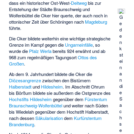
dass ein historischer Ost-West-
Deitweg
bis zur
Entstehung der Städte Braunschweig und
Wolfenbüttel die Oker hier querte, der auch noch in
G
ottonischer Zeit über Schöningen nach
Magdeburg
e
führte.
d
e
Die Oker bildete weiterhin eine wichtige strategische
n
Grenze im Kampf gegen die
Ungarneinfälle
, so
k
wurde die
Pfalz Werla
bereits 924 erwähnt und ab
st
968 zum regelmäßigen Tagungsort
Ottos des
ei
Großen
.
n
a
Ab dem 9. Jahrhundert bildete die Oker die
n
Diözesangrenze
zwischen den Bistümern
di
Halberstadt
und
Hildesheim
. Im Abschnitt Ohrum
e
bis Börßum bildete sie außerdem die Ostgrenze des
S
Hochstifts Hildesheim
gegenüber dem
Fürstentum
a
Braunschweig-Wolfenbüttel
und weiter nach Süden
c
bis Wiedelah gegenüber dem Hochstift Halberstadt,
h
nach dessen
Säkularisation
dem
Kurfürstentum
s
Brandenburg
.
e