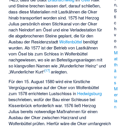
n,
und Steine brechen lassen darf, darauf schließen,
S
dass diese Materialien mit Lastkähnen die Oker
ti
hinab transportiert worden sind. 1575 hat Herzog
c
Julius persönlich einen Stichkanal von der Oker
h
nach Neindorf am Ösel und eine Verladestation für
v
die abgebrochenen Steine geplant, die für den
o
Ausbau der Residenzstadt
Wolfenbüttel
benötigt
n
wurden. Ab 1577 ist der Betrieb von Lastkähnen
M
vom Ösel bis zum Schloss in Wolfenbüttel
at
nachgewiesen, wo sie an Befestigungsanlagen mit
th
so klangvollen Namen wie „Wunderlicher Heinz“ und
ä
[
17
]
„Wunderlicher Kurt“
anlegten.
u
Für den 15. August 1580 wird eine fürstliche
s
Vergnügungsreise auf der Oker von Wolfenbüttel
M
zum 1578 errichteten Lustschloss in
Hedwigsburg
er
beschrieben, wofür der Bau einer Schleuse bei
ia
Kissenbrück erforderlich war. 1576 ließ Herzog
n
Julius bereits notwendige Maßnahmen für einen
Ausbau der Oker zwischen Harzrand und
Wolfenbüttel prüfen. Hierfür wäre die Oker umfangreich