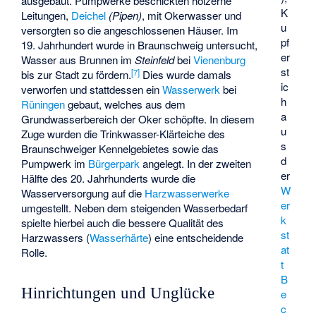
ausgebaut. Pumpwerke beschickten hölzerne
K
Leitungen,
Deichel
(Pipen)
, mit Okerwasser und
u
versorgten so die angeschlossenen Häuser. Im
pf
19. Jahrhundert wurde in Braunschweig untersucht,
er
Wasser aus Brunnen im
Steinfeld
bei
Vienenburg
st
[
7
]
bis zur Stadt zu fördern.
Dies wurde damals
ic
verworfen und stattdessen ein
Wasserwerk
bei
h
Rüningen
gebaut, welches aus dem
a
Grundwasserbereich der Oker schöpfte. In diesem
u
Zuge wurden die Trinkwasser-Klärteiche des
s
Braunschweiger
Kennelgebietes
sowie das
d
Pumpwerk im
Bürgerpark
angelegt. In der zweiten
er
Hälfte des 20. Jahrhunderts wurde die
W
Wasserversorgung auf die
Harzwasserwerke
er
umgestellt. Neben dem steigenden Wasserbedarf
k
spielte hierbei auch die bessere Qualität des
st
Harzwassers (
Wasserhärte
) eine entscheidende
at
Rolle.
t
B
Hinrichtungen und Unglücke
e
c