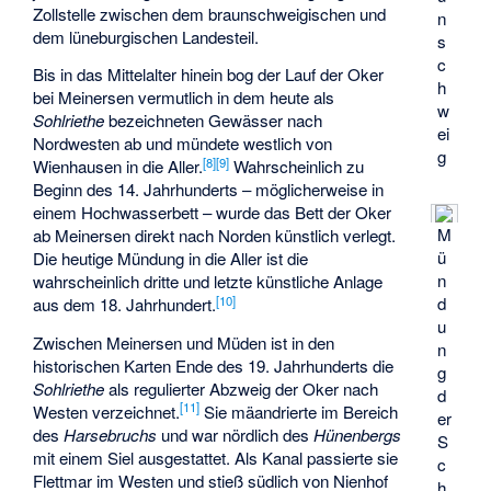
Zollstelle zwischen dem braunschweigischen und
n
dem lüneburgischen Landesteil.
s
c
Bis in das Mittelalter hinein bog der Lauf der Oker
h
bei Meinersen vermutlich in dem heute als
w
Sohlriethe
bezeichneten Gewässer nach
ei
Nordwesten ab und mündete westlich von
g
[
8
]
[
9
]
Wienhausen in die Aller.
Wahrscheinlich zu
Beginn des 14. Jahrhunderts – möglicherweise in
einem Hochwasserbett – wurde das Bett der Oker
M
ab Meinersen direkt nach Norden künstlich verlegt.
ü
Die heutige Mündung in die Aller ist die
n
wahrscheinlich dritte und letzte künstliche Anlage
[
10
]
d
aus dem 18. Jahrhundert.
u
Zwischen Meinersen und Müden ist in den
n
historischen Karten Ende des 19. Jahrhunderts die
g
Sohlriethe
als regulierter Abzweig der Oker nach
d
[
11
]
Westen verzeichnet.
Sie mäandrierte im Bereich
er
des
Harsebruchs
und war nördlich des
Hünenbergs
S
mit einem Siel ausgestattet. Als Kanal passierte sie
c
Flettmar im Westen und stieß südlich von Nienhof
h