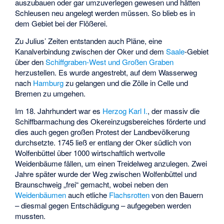
auszubauen oder gar umzuverlegen gewesen und hätten
Schleusen neu angelegt werden müssen. So blieb es in
dem Gebiet bei der Flößerei.
Zu Julius’ Zeiten entstanden auch Pläne, eine
Kanalverbindung zwischen der Oker und dem
Saale
-Gebiet
über den
Schiffgraben-West und Großen Graben
herzustellen. Es wurde angestrebt, auf dem Wasserweg
nach
Hamburg
zu gelangen und die Zölle in Celle und
Bremen zu umgehen.
Im 18. Jahrhundert war es
Herzog Karl I.
, der massiv die
Schiffbarmachung des Okereinzugsbereiches förderte und
dies auch gegen großen Protest der Landbevölkerung
durchsetzte. 1745 ließ er entlang der Oker südlich von
Wolfenbüttel über 1000 wirtschaftlich wertvolle
Weidenbäume fällen, um einen Treidelweg anzulegen. Zwei
Jahre später wurde der Weg zwischen Wolfenbüttel und
Braunschweig „frei“ gemacht, wobei neben den
Weidenbäumen
auch etliche
Flachsrotten
von den Bauern
– diesmal gegen Entschädigung – aufgegeben werden
mussten.