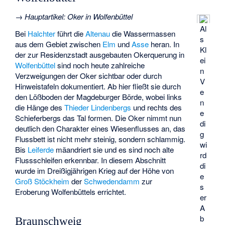
→
Hauptartikel
:
Oker in Wolfenbüttel
Al
Bei
Halchter
führt die
Altenau
die Wassermassen
s
aus dem Gebiet zwischen
Elm
und
Asse
heran. In
Kl
der zur Residenzstadt ausgebauten Okerquerung in
ei
Wolfenbüttel
sind noch heute zahlreiche
n
Verzweigungen der Oker sichtbar oder durch
V
Hinweistafeln dokumentiert. Ab hier fließt sie durch
e
den
Lößboden
der Magdeburger Börde, wobei links
n
die Hänge des
Thieder Lindenbergs
und rechts des
e
Schieferbergs das Tal formen. Die Oker nimmt nun
di
deutlich den Charakter eines Wiesenflusses an, das
g
Flussbett ist nicht mehr steinig, sondern schlammig.
wi
Bis
Leiferde
mäandriert sie und es sind noch alte
rd
Flussschleifen erkennbar. In diesem Abschnitt
di
wurde im Dreißigjährigen Krieg auf der Höhe von
e
Groß Stöckheim
der
Schwedendamm
zur
s
Eroberung Wolfenbüttels errichtet.
er
A
b
Braunschweig