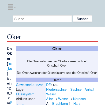
Oker
Die
Oker
Ok
er
Die Oker zwischen der Okertalsperre und der
[
ˈoː
Ortschaft Oker
ˌkɐ
Die Oker zwischen der Okertalsperre und der Ortschaft Oker
]
ist
Daten
ein
Gewässerkennzahl
DE
: 482
12
Lage
Niedersachsen
,
Sachsen-Anhalt
8,3
Flusssystem
Weser
k
Abfluss über
Aller
→
Weser
→
Nordsee
[
2
m
Am
Bruchberg
im
Harz