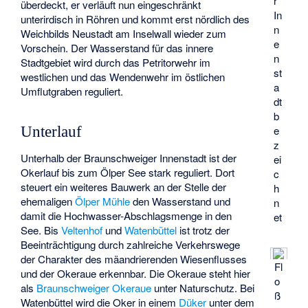
r
überdeckt, er verläuft nun eingeschränkt
In
unterirdisch in Röhren und kommt erst nördlich des
n
Weichbilds Neustadt am Inselwall wieder zum
e
Vorschein. Der Wasserstand für das innere
n
Stadtgebiet wird durch das Petritorwehr im
st
westlichen und das Wendenwehr im östlichen
a
Umflutgraben reguliert.
dt
b
Unterlauf
e
z
Unterhalb der Braunschweiger Innenstadt ist der
ei
Okerlauf bis zum
Ölper See
stark reguliert. Dort
c
steuert ein weiteres Bauwerk an der Stelle der
h
ehemaligen
Ölper Mühle
den Wasserstand und
n
damit die Hochwasser-Abschlagsmenge in den
et
See. Bis
Veltenhof
und
Watenbüttel
ist trotz der
Beeinträchtigung durch zahlreiche Verkehrswege
der Charakter des mäandrierenden Wiesenflusses
Fl
und der Okeraue erkennbar. Die Okeraue steht hier
o
als
Braunschweiger Okeraue
unter Naturschutz. Bei
ß
Watenbüttel wird die Oker in einem
Düker
unter dem