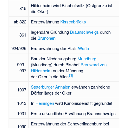
Hildesheim wird Bischofssitz (Ostgrenze ist
815
die Oker)
ab 822
Ersterwähnung
Kissenbrücks
legendäre Gründung
Braunschweigs
durch
861
die
Brunonen
924/926
Ersterwähnung der Pfalz
Werla
Bau der Niederungsburg
Mundburg
993–
(Mundborg) durch Bischof
Bernward von
997
Hildesheim
an der Mündung
[
23
]
der Oker in die Aller
Steterburger Annalen
erwähnen zahlreiche
1007
Dörfer längs der Oker
1013
In
Heiningen
wird Kanonissenstift gegründet
1031
Erste urkundliche Erwähnung Braunschweigs
Ersterwähnung der
Scheverlingenburg
bei
1090