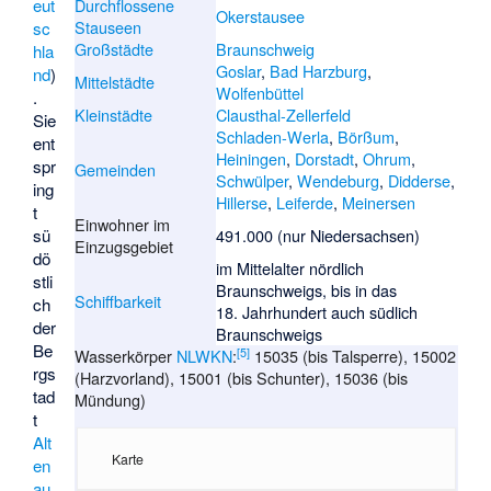
eut
Durchflossene
Okerstausee
Stauseen
sc
Großstädte
Braunschweig
hla
Goslar
,
Bad Harzburg
,
nd
)
Mittelstädte
Wolfenbüttel
.
Kleinstädte
Clausthal-Zellerfeld
Sie
Schladen-Werla
,
Börßum
,
ent
Heiningen
,
Dorstadt
,
Ohrum
,
spr
Gemeinden
Schwülper
,
Wendeburg
,
Didderse
,
ing
Hillerse
,
Leiferde
,
Meinersen
t
Einwohner im
sü
491.000 (nur Niedersachsen)
Einzugsgebiet
dö
im Mittelalter nördlich
stli
Braunschweigs, bis in das
Schiffbarkeit
ch
18. Jahrhundert auch südlich
der
Braunschweigs
Be
[
5
]
Wasserkörper
NLWKN
:
15035 (bis Talsperre), 15002
rgs
(Harzvorland), 15001 (bis Schunter), 15036 (bis
tad
Mündung)
t
Alt
Karte
en
au