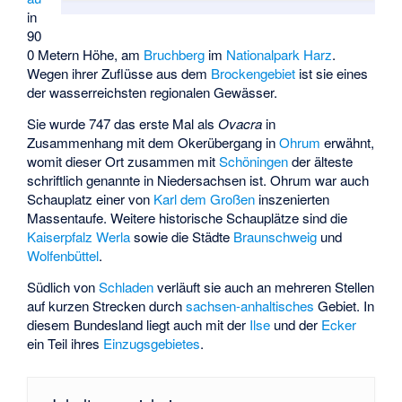
in
90
0 Metern Höhe, am
Bruchberg
im
Nationalpark Harz
.
Wegen ihrer Zuflüsse aus dem
Brockengebiet
ist sie eines
der wasserreichsten regionalen Gewässer.
Sie wurde 747 das erste Mal als
Ovacra
in
Zusammenhang mit dem Okerübergang in
Ohrum
erwähnt,
womit dieser Ort zusammen mit
Schöningen
der älteste
schriftlich genannte in Niedersachsen ist. Ohrum war auch
Schauplatz einer von
Karl dem Großen
inszenierten
Massentaufe. Weitere historische Schauplätze sind die
Kaiserpfalz Werla
sowie die Städte
Braunschweig
und
Wolfenbüttel
.
Südlich von
Schladen
verläuft sie auch an mehreren Stellen
auf kurzen Strecken durch
sachsen-anhaltisches
Gebiet. In
diesem Bundesland liegt auch mit der
Ilse
und der
Ecker
ein Teil ihres
Einzugsgebietes
.