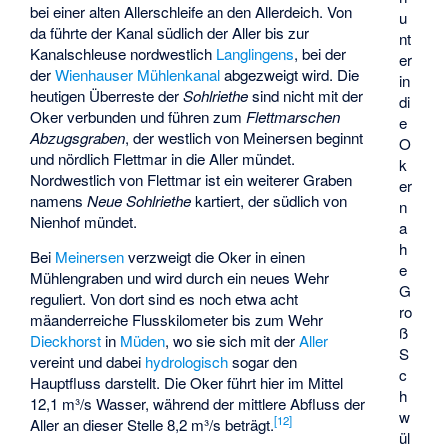
bei einer alten Allerschleife an den Allerdeich. Von
u
da führte der Kanal südlich der Aller bis zur
nt
Kanalschleuse nordwestlich
Langlingens
, bei der
er
der
Wienhauser Mühlenkanal
abgezweigt wird. Die
in
heutigen Überreste der
Sohlriethe
sind nicht mit der
di
Oker verbunden und führen zum
Flettmarschen
e
Abzugsgraben
, der westlich von Meinersen beginnt
O
und nördlich Flettmar in die Aller mündet.
k
Nordwestlich von Flettmar ist ein weiterer Graben
er
namens
Neue Sohlriethe
kartiert, der südlich von
n
Nienhof mündet.
a
h
Bei
Meinersen
verzweigt die Oker in einen
e
Mühlengraben und wird durch ein neues Wehr
G
reguliert. Von dort sind es noch etwa acht
ro
mäanderreiche Flusskilometer bis zum Wehr
ß
Dieckhorst
in
Müden
, wo sie sich mit der
Aller
S
vereint und dabei
hydrologisch
sogar den
c
Hauptfluss darstellt. Die Oker führt hier im Mittel
h
12,1 m³/s Wasser, während der mittlere Abfluss der
w
[
12
]
Aller an dieser Stelle 8,2 m³/s beträgt.
ül