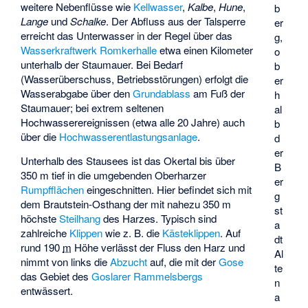
weitere Nebenflüsse wie
Kellwasser
,
Kalbe
,
Hune
,
b
Lange
und
Schalke
. Der Abfluss aus der Talsperre
er
erreicht das Unterwasser in der Regel über das
g,
Wasserkraftwerk Romkerhalle
etwa einen Kilometer
o
unterhalb der Staumauer. Bei Bedarf
b
(Wasserüberschuss, Betriebsstörungen) erfolgt die
er
Wasserabgabe über den
Grundablass
am Fuß der
h
Staumauer; bei extrem seltenen
al
Hochwasserereignissen (etwa alle 20 Jahre) auch
b
über die
Hochwasserentlastungsanlage
.
d
er
Unterhalb des Stausees ist das Okertal bis über
B
350 m tief in die umgebenden Oberharzer
er
Rumpfflächen
eingeschnitten. Hier befindet sich mit
g
dem Brautstein-Osthang der mit nahezu 350 m
st
höchste
Steilhang
des Harzes. Typisch sind
a
zahlreiche
Klippen
wie z. B. die
Kästeklippen
. Auf
dt
rund
190
m
Höhe verlässt der Fluss den Harz und
Al
nimmt von links die
Abzucht
auf, die mit der
Gose
te
das Gebiet des
Goslarer
Rammelsbergs
n
entwässert.
a