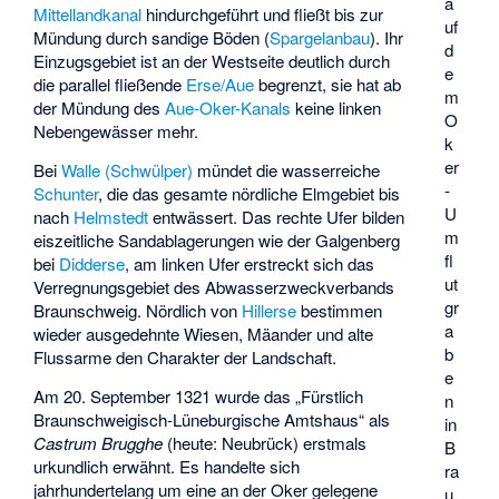
a
Mittellandkanal
hindurchgeführt und fließt bis zur
uf
Mündung durch sandige Böden (
Spargelanbau
). Ihr
d
Einzugsgebiet ist an der Westseite deutlich durch
e
die parallel fließende
Erse/Aue
begrenzt, sie hat ab
m
der Mündung des
Aue-Oker-Kanals
keine linken
O
Nebengewässer mehr.
k
er
Bei
Walle (Schwülper)
mündet die wasserreiche
-
Schunter
, die das gesamte nördliche Elmgebiet bis
U
nach
Helmstedt
entwässert. Das rechte Ufer bilden
m
eiszeitliche Sandablagerungen wie der Galgenberg
fl
bei
Didderse
, am linken Ufer erstreckt sich das
ut
Verregnungsgebiet des Abwasserzweckverbands
gr
Braunschweig. Nördlich von
Hillerse
bestimmen
a
wieder ausgedehnte Wiesen, Mäander und alte
b
Flussarme den Charakter der Landschaft.
e
Am 20. September 1321 wurde das „Fürstlich
n
Braunschweigisch-Lüneburgische Amtshaus“ als
in
Castrum Brugghe
(heute: Neubrück) erstmals
B
urkundlich erwähnt. Es handelte sich
ra
jahrhundertelang um eine an der Oker gelegene
u