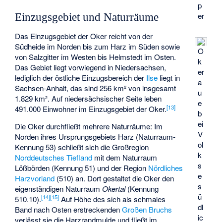
p
er
Einzugsgebiet und Naturräume
Das Einzugsgebiet der Oker reicht von der
Südheide im Norden bis zum Harz im Süden sowie
O
von Salzgitter im Westen bis Helmstedt im Osten.
k
Das Gebiet liegt vorwiegend in Niedersachsen,
er
lediglich der östliche Einzugsbereich der
Ilse
liegt in
a
Sachsen-Anhalt, das sind 256 km² von insgesamt
u
1.829 km². Auf niedersächsischer Seite leben
e
[
13
]
491.000 Einwohner im Einzugsgebiet der Oker.
b
ei
Die Oker durchfließt mehrere Naturräume: Im
V
Norden ihres Ursprungsgebiets Harz (Naturraum-
ol
Kennung 53) schließt sich die Großregion
k
Norddeutsches Tiefland
mit dem Naturraum
s
Lößbörden
(Kennung 51) und der Region
Nördliches
e
Harzvorland
(510) an. Dort gestaltet die Oker den
s
eigenständigen Naturraum
Okertal
(Kennung
ü
[
14
]
[
15
]
510.10).
Auf Höhe des sich als schmales
dl
Band nach Osten erstreckenden
Großen Bruchs
ic
verlässt sie die Harzrandmulde und fließt im