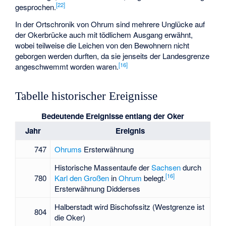
[
22
]
gesprochen.
In der Ortschronik von Ohrum sind mehrere Unglücke auf
der Okerbrücke auch mit tödlichem Ausgang erwähnt,
wobei teilweise die Leichen von den Bewohnern nicht
geborgen werden durften, da sie jenseits der Landesgrenze
[
16
]
angeschwemmt worden waren.
Tabelle historischer Ereignisse
Bedeutende Ereignisse entlang der Oker
Jahr
Ereignis
747
Ohrums
Ersterwähnung
Historische Massentaufe der
Sachsen
durch
[
16
]
780
Karl den Großen
in
Ohrum
belegt.
Ersterwähnung Didderses
Halberstadt wird Bischofssitz (Westgrenze ist
804
die Oker)