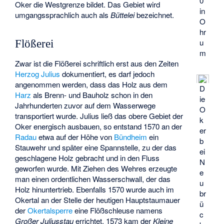
0
Oker die Westgrenze bildet. Das Gebiet wird
in
umgangssprachlich auch als
Büttelei
bezeichnet.
O
hr
u
Flößerei
m
Zwar ist die Flößerei schriftlich erst aus den Zeiten
Herzog Julius
dokumentiert, es darf jedoch
angenommen werden, dass das Holz aus dem
D
Harz
als Brenn- und Bauholz schon in den
ie
Jahrhunderten zuvor auf dem Wasserwege
O
transportiert wurde. Julius ließ das obere Gebiet der
k
Oker energisch ausbauen, so entstand 1570 an der
er
Radau
etwa auf der Höhe von
Bündheim
ein
b
Stauwehr und später eine Spannstelle, zu der das
ei
geschlagene Holz gebracht und in den Fluss
N
geworfen wurde. Mit Ziehen des Wehres erzeugte
e
man einen ordentlichen Wasserschwall, der das
u
Holz hinuntertrieb. Ebenfalls 1570 wurde auch im
br
Okertal an der Stelle der heutigen Hauptstaumauer
ü
der
Okertalsperre
eine Flößschleuse namens
c
Großer Juliusstau
errichtet. 1573 kam der
Kleine