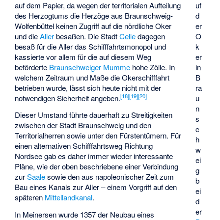
auf dem Papier, da wegen der territorialen Aufteilung
uf
des Herzogtums die Herzöge aus Braunschweig-
d
Wolfenbüttel keinen Zugriff auf die nördliche Oker
er
und die
Aller
besaßen. Die Stadt
Celle
dagegen
O
besaß für die Aller das Schifffahrtsmonopol und
k
kassierte vor allem für die auf diesem Weg
er
beförderte
Braunschweiger Mumme
hohe Zölle. In
in
welchem Zeitraum und Maße die Okerschifffahrt
B
betrieben wurde, lässt sich heute nicht mit der
ra
[
18
]
[
19
]
[
20
]
notwendigen Sicherheit angeben.
u
n
Dieser Umstand führte dauerhaft zu Streitigkeiten
s
zwischen der Stadt Braunschweig und den
c
Territorialherren sowie unter den Fürstentümern. Für
h
einen alternativen Schifffahrtsweg Richtung
w
Nordsee gab es daher immer wieder interessante
ei
Pläne, wie der oben beschriebene einer Verbindung
g
zur
Saale
sowie den aus napoleonischer Zeit zum
b
Bau eines Kanals zur Aller – einem Vorgriff auf den
ei
späteren
Mittellandkanal
.
d
er
In Meinersen wurde 1357 der Neubau eines