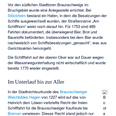
Vor den südlichen Stadttoren Braunschweigs im
Bruchgebiet wurde eine Anlegestelle errichtet. Bei
Stöckheim
bestand ein Hafen, in dem die Besatzungen der
Schiffe ausgewechselt wurden, der Straßenname „Am
Schiffhorn“ weist noch darauf hin. Für 1753 sind 489
Fahrten dokumentiert, die überwiegend Bier, Brot und
Baustoffe beförderten. Insbesondere bei dem Bier wurde
nachweislich von Schiffsbesatzungen „genascht“, was aus
Gerichtsakten hervorgeht.
Die Schifffahrt auf der oberen Oker war auf Dauer wegen
der Wasserwegunterhaltung nicht wirtschaftlich und wurde
bereits 1770 wieder eingestellt.
Im Unterlauf bis zur Aller
In der Stadtrechtsurkunde des
Braunschweiger
Weichbildes Hagen
von 1227 wird auf das von
B
Heinrich dem Löwen verbriefte Recht der freien
o
Schifffahrt für die Braunschweiger Kaufleute bis
ot
Bremen
verwiesen. Dieses Recht stand jedoch nur
a