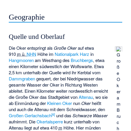
Geographie
Quelle und Oberlauf
Die Oker entspringt als
Große Oker
auf etwa
910
m ü.
NHN
Höhe im
Nationalpark Harz
in
G
Hangmooren
am Westhang des
Bruchbergs
, etwa
ro
einen Kilometer südwestlich der
Wolfswarte
. Etwa
ß
2,5 km unterhalb der Quelle wird ihr Kerbtal vom
e
Dammgraben
gequert, der bei Niedrigwasser das
O
gesamte Wasser der Oker in Richtung Westen
k
ableitet. Einen Kilometer weiter nordwestlich erreicht
er
die Große Oker das Stadtgebiet von
Altenau
, wo sie
a
ab Einmündung der
Kleinen Oker
nun
Oker
heißt
m
und auch die
Altenau
mit dem
Schneidwasser
, den
B
[
6
]
Großen Gerlachsbach
und das
Schwarze Wasser
ru
aufnimmt. Die
Okertalsperre
kurz unterhalb von
c
Altenau liegt auf etwa
410
m
Höhe. Hier münden
h