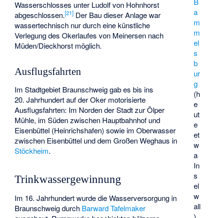
B
Wasserschlosses unter Ludolf von Hohnhorst
a
[
21
]
abgeschlossen.
Der Bau dieser Anlage war
m
wassertechnisch nur durch eine künstliche
m
Verlegung des Okerlaufes von Meinersen nach
el
Müden/Dieckhorst möglich.
s
b
Ausflugsfahrten
ur
g
Im Stadtgebiet Braunschweig gab es bis ins
(h
20. Jahrhundert auf der Oker motorisierte
e
Ausflugsfahrten: Im Norden der Stadt zur Ölper
ut
Mühle, im Süden zwischen Hauptbahnhof und
e
Eisenbüttel (Heinrichshafen) sowie im Oberwasser
et
zwischen Eisenbüttel und dem
Großen Weghaus
in
w
Stöckheim
.
a
In
s
Trinkwassergewinnung
el
w
Im 16. Jahrhundert wurde die Wasserversorgung in
all
Braunschweig durch
Barward Tafelmaker
),