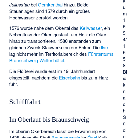
k
Juliusstau
bei
Gemkenthal
hinzu. Beide
u
Stauanlagen sind 1579 durch ein großes
m
Hochwasser zerstört worden.
1
6
1576 wurde nahe dem Okertal das
Kellwasser
, ein
5
Nebenfluss der Oker, gestaut, um Holz die Oker
4/
hinab zu transportieren. 1580 entstanden zum
1
gleichen Zweck Stauwerke an der Ecker. Die
Ilse
6
lag nicht mehr im Territorialbereich des
Fürstentums
5
Braunschweig-Wolfenbüttel
.
8,
Die Flößerei wurde erst im 19. Jahrhundert
Bl
eingestellt, nachdem die
Eisenbahn
bis zum Harz
ic
fuhr.
k
n
a
Schifffahrt
c
h
S
Im Oberlauf bis Braunschweig
ü
d
Im oberen Okerbereich lässt die Erwähnung von
e
1425, dass die Stadt
Braunschweig
im
Ösel
Kalk