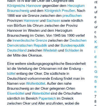
Nach 1814 war die Oker die Ostgrenze des
nt
Königreichs Hannover
gegenüber dem
Herzogtum
a
Braunschweig
und dem
Königreich Preußen
. Nach
uf
1866 war sie Grenze zwischen den
preußischen
e
Provinzen
Hannover
und
Sachsen
sowie nördlich
d
von Börßum bis Ohrum zwischen der Provinz
ur
Hannover im Westen und dem Herzogtum
c
Braunschweig im Osten. Von 1945 bis 1990 verlief
h
die
Innerdeutsche Grenze
zwischen der
Deutschen
K
Demokratischen Republik
und der
Bundesrepublik
ar
Deutschland
zwischen
Wiedelah
und
Schladen
in
l
der Mitte des Okeraue.
d
e
Eine weitere siedlungsgeographische Besonderheit
n
ist die Verteilung der Ortsnamen mit der Endung
-
G
büttel
entlang der Oker. Die südlichste in
ro
Deutschland vorkommende Endung findet man im
ß
Namen von
Wolfenbüttel
. Außer den nahe
e
Braunschweig an der Oker gelegenen Orten
n
Eisenbüttel
und
Watenbüttel
sind die Ortschaften
7
sämtlich im Bereich
Papenteich
im Dreieck
8
zwischen Oker und Aller anzufinden, wobei die