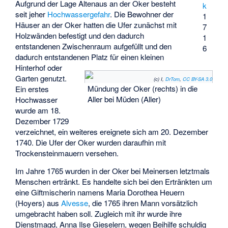
Aufgrund der Lage Altenaus an der Oker besteht
k
seit jeher
Hochwassergefahr
. Die Bewohner der
1
Häuser an der Oker hatten die Ufer zunächst mit
7
Holzwänden befestigt und den dadurch
1
entstandenen Zwischenraum aufgefüllt und den
6
dadurch entstandenen Platz für einen kleinen
Hinterhof oder
Garten genutzt.
(c) I,
DrTom
,
CC BY-SA 3.0
Mündung der Oker (rechts) in die
Ein erstes
Aller bei Müden (Aller)
Hochwasser
wurde am 18.
Dezember 1729
verzeichnet, ein weiteres ereignete sich am 20. Dezember
1740. Die Ufer der Oker wurden daraufhin mit
Trockensteinmauern versehen.
Im Jahre 1765 wurden in der Oker bei Meinersen letztmals
Menschen ertränkt. Es handelte sich bei den Ertränkten um
eine Giftmischerin namens Maria Dorothea Heuern
(Hoyers) aus
Alvesse
, die 1765 ihren Mann vorsätzlich
umgebracht haben soll. Zugleich mit ihr wurde ihre
Dienstmagd, Anna Ilse Gieselern, wegen Beihilfe schuldig