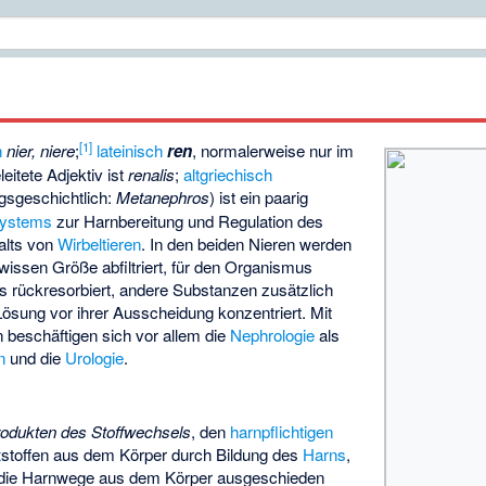
[
1
]
h
nier, niere
;
lateinisch
ren
, normalerweise nur im
eitete Adjektiv ist
renalis
;
altgriechisch
ngsgeschichtlich:
Metanephros
) ist ein paarig
ystems
zur Harnbereitung und Regulation des
alts von
Wirbeltieren
. In den beiden Nieren werden
ewissen Größe abfiltriert, für den Organismus
ls rückresorbiert, andere Substanzen zusätzlich
ösung vor ihrer Ausscheidung konzentriert. Mit
 beschäftigen sich vor allem die
Nephrologie
als
n
und die
Urologie
.
odukten des Stoffwechsels
, den
harnpflichtigen
t
­stoffen aus dem Körper durch Bildung des
Harns
,
r die Harnwege aus dem Körper ausgeschieden