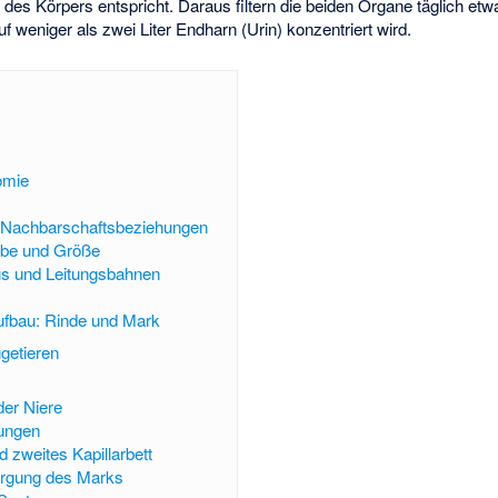
s
des Körpers entspricht. Daraus filtern die beiden Organe täglich etw
auf weniger als zwei Liter Endharn (Urin) konzentriert wird.
omie
n
 Nachbarschaftsbeziehungen
rbe und Größe
us und Leitungsbahnen
ufbau: Rinde und Mark
getieren
der Niere
ungen
d zweites Kapillarbett
orgung des Marks