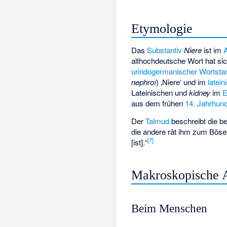
Etymologie
Das
Substantiv
Niere
ist im
althochdeutsche Wort hat s
urindogermanischer
Wortst
nephroí
) ‚Niere‘ und im
latei
Lateinischen und
kidney
im
E
aus dem frühen
14. Jahrhund
Der
Talmud
beschreibt die b
die andere rät ihm zum Bösen
[
7
]
[ist].“
Makroskopische 
Beim Menschen