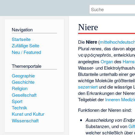
Niere
Navigation
Startseite
Die
Niere
(
mittelhochdeutsc
Zufällige Seite
Plural
renes
, das davon abgel
Neu / Featured
νεφρός
, entwicklu
nephrós
angelegtes
Organ
des
Harns
Themenportale
Wasser- und Elektrolythaush
Blutanteile unterhalb einer g
Geographie
wichtige Moleküle größtentei
Geschichte
sezerniert
und die wässrige L
Religion
den Erkrankungen der Nieren
Gesellschaft
Teilgebiet der
Inneren Medizi
Sport
Technik
Funktionen der Nieren sind:
Kunst und Kultur
Ausscheidung von Endpr
Wissenschaft
Substanzen, und von
Gif
welcher schließlich übe