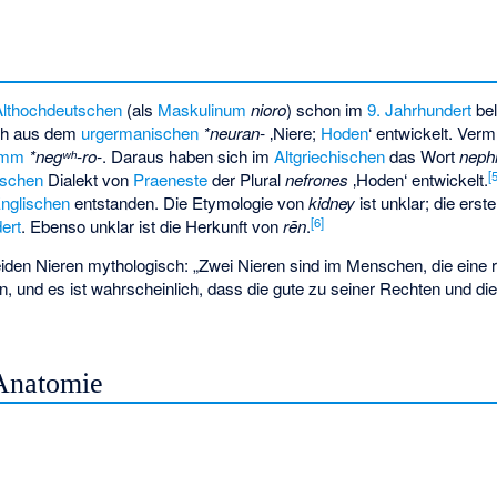
Althochdeutschen
(als
Maskulinum
nioro
) schon im
9. Jahrhundert
bel
ich aus dem
urgermanischen
*neuran-
‚Niere;
Hoden
‘ entwickelt. Verm
amm
*negʷʰ-ro-
. Daraus haben sich im
Altgriechischen
das Wort
neph
[
nischen
Dialekt von
Praeneste
der Plural
nefrones
‚Hoden‘ entwickelt.
nglischen
entstanden. Die Etymologie von
kidney
ist unklar; die er
[
6
]
ert
. Ebenso unklar ist die Herkunft von
rēn
.
eiden Nieren mythologisch: „Zwei Nieren sind im Menschen, die eine
, und es ist wahrscheinlich, dass die gute zu seiner Rechten und di
Anatomie