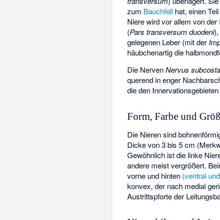
transversum
) überlagert. Sie
zum
Bauchfell
hat, einen Tei
Niere wird vor allem von der
(
Pars transversum duodeni
)
gelegenen Leber (mit der
Imp
häubchenartig die halbmond
Die Nerven
Nervus subcosta
querend in enger Nachbarsch
die den Innervationsgebiete
Form, Farbe und Grö
Die Nieren sind bohnenförmig
Dicke von 3 bis 5 cm (Merkw
Gewöhnlich ist die linke Niere
andere meist vergrößert. B
vorne und hinten
(ventral und
konvex, der nach medial geri
Austrittspforte der Leitungsba