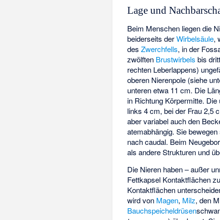
Lage und Nachbarsch
Beim Menschen liegen die N
beiderseits der
Wirbelsäule
,
des
Zwerchfells
, in der Foss
zwölften
Brustwirbels
bis dri
rechten Leberlappens) ungefäh
oberen Nierenpole (siehe unt
unteren etwa 11 cm. Die Län
in Richtung Körpermitte. Die
links 4 cm, bei der Frau 2
aber variabel auch den Beck
atemabhängig. Sie bewegen s
nach caudal. Beim Neugebore
als andere Strukturen und ü
Die Nieren haben – außer unm
Fettkapsel Kontaktflächen 
Kontaktflächen unterscheiden 
wird von
Magen
,
Milz
, den M
Bauchspeicheldrüsen
­schwan