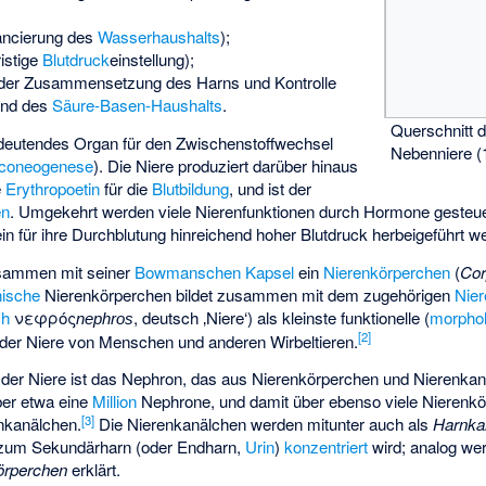
ncierung des
Wasserhaushalts
);
ristige
Blutdruck
­einstellung);
der Zusammensetzung des Harns und Kontrolle
und des
Säure-Basen-Haushalts
.
Querschnitt d
bedeutendes Organ für den Zwischenstoffwechsel
Nebenniere (
coneogenese
). Die Niere produziert darüber hinaus
e
Erythropoetin
für die
Blutbildung
, und ist der
en
. Umgekehrt werden viele Nierenfunktionen durch Hormone gesteuer
in für ihre Durchblutung hinreichend hoher Blutdruck herbeigeführt w
usammen mit seiner
Bowmanschen Kapsel
ein
Nierenkörperchen
(
Cor
hische
Nierenkörperchen bildet zusammen mit dem zugehörigen
Nie
ch
νεφρός
, deutsch
‚Niere‘
) als kleinste funktionelle (
morpho
nephros
[
2
]
t der Niere von Menschen und anderen Wirbeltieren.
t der Niere ist das Nephron, das aus Nierenkörperchen und Nierenka
ber etwa eine
Million
Nephrone, und damit über ebenso viele Nierenkö
[
3
]
nkanälchen.
Die Nierenkanälchen werden mitunter auch als
Harnka
um Sekundärharn (oder Endharn,
Urin
)
konzentriert
wird; analog we
körperchen
erklärt.