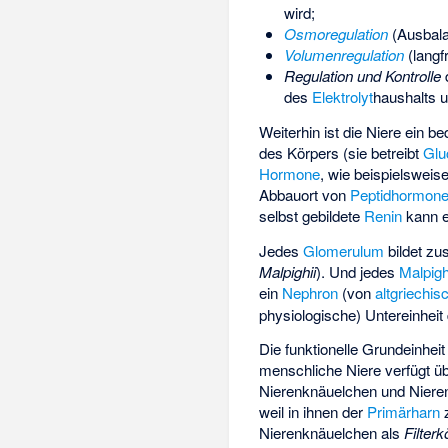
wird;
Osmoregulation
(Ausbala
Volumenregulation
(langf
Regulation und Kontrolle
des
Elektrolyt
­haushalts 
Weiterhin ist die Niere ein 
des Körpers (sie betreibt
Glu
Hormone
, wie beispielsweis
Abbauort von
Peptidhormon
selbst gebildete
Renin
kann e
Jedes
Glomerulum
bildet z
Malpighii
). Und jedes
Malpig
ein
Nephron
(von
altgriechis
physiologische) Untereinhei
Die funktionelle Grundeinhei
menschliche Niere verfügt ü
Nierenknäuelchen und Niere
weil in ihnen der
Primärharn
z
Nierenknäuelchen als
Filter