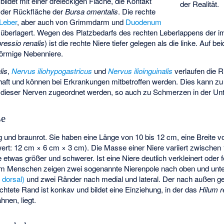
 bildet mit einer dreieckigen Fläche, die Kontakt
der Realität.
l der Rückfläche der
Bursa omentalis
. Die rechte
Leber
, aber auch von Grimmdarm und
Duodenum
, überlagert. Wegen des Platzbedarfs des rechten Leberlappens der i
ressio renalis
) ist die rechte Niere tiefer gelegen als die linke. Auf be
förmige Nebenniere.
lis
,
Nervus iliohypogastricus
und
Nervus ilioinguinalis
verlaufen die R
aft und können bei Erkrankungen mitbetroffen werden. Dies kann z
n dieser Nerven zugeordnet werden, so auch zu Schmerzen in der U
ße
 und braunrot. Sie haben eine Länge von 10 bis 12 cm, eine Breite v
ert: 12 cm × 6 cm × 3 cm). Die Masse einer Niere variiert zwischen 
 etwas größer und schwerer. Ist eine Niere deutlich verkleinert oder feh
eim Menschen zeigen zwei sogenannte Nierenpole nach oben und unt
 dorsal)
und zwei Ränder nach medial und lateral. Der nach außen ge
chtete Rand ist konkav und bildet eine Einziehung, in der das
Hilum r
hnen, liegt.