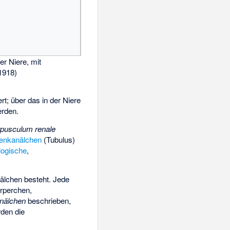
er Niere, mit
1918)
t; über das in der Niere
erden.
pusculum renale
renkanälchen
(Tubulus)
logische
,
nälchen besteht. Jede
rperchen,
nälchen
beschrieben,
rden die