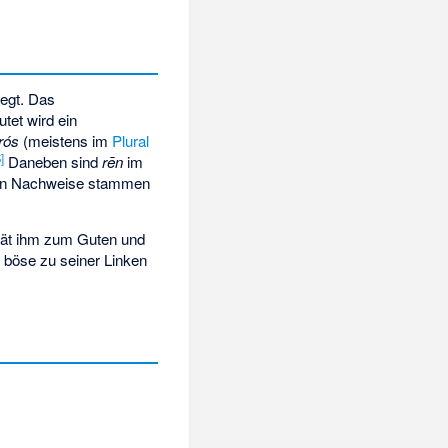
egt. Das
utet wird ein
rós
(meistens im
Plural
5
]
Daneben sind
rēn
im
sten Nachweise stammen
 rät ihm zum Guten und
e böse zu seiner Linken