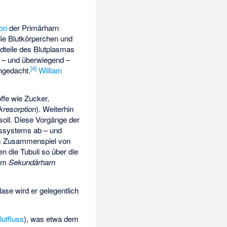
ion
der Primärharn
die Blutkörperchen und
dteile des Blutplasmas
h – und überwiegend –
[
4
]
chgedacht.
William
ffe wie Zucker,
resorption
). Weiterhin
soll. Diese Vorgänge der
ussystems ab – und
es Zusammenspiel von
 die Tubuli so über die
zum
Sekundärharn
lase wird er gelegentlich
lutfluss
), was etwa dem