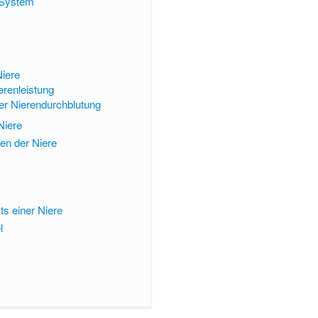
System
Niere
renleistung
der Nierendurchblutung
Niere
n der Niere
s einer Niere
l