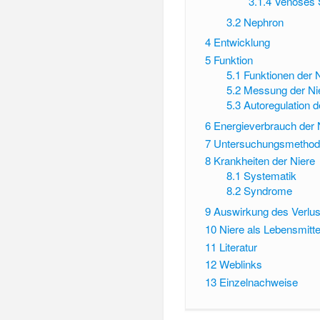
3.1.4
Venöses 
3.2
Nephron
4
Entwicklung
5
Funktion
5.1
Funktionen der 
5.2
Messung der Nie
5.3
Autoregulation 
6
Energieverbrauch der 
7
Untersuchungsmethode
8
Krankheiten der Niere
8.1
Systematik
8.2
Syndrome
9
Auswirkung des Verlust
10
Niere als Lebensmitte
11
Literatur
12
Weblinks
13
Einzelnachweise