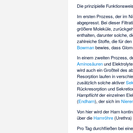
Die prinzipielle Funktionswei
Im ersten Prozess, der im Ni
abgepresst. Bei dieser Filtr
größere Moleküle, zurückgeh
enthalten, darunter solche, 
zahlreiche Stoffe, die für de
Bowman
bewies, dass Glomeru
In einem zweiten Prozess, de
Aminosäuren
und Elektrolyte 
wird auch ein Großteil des a
Resorption laufen in versch
zusätzlich solche aktiver
Sek
Rückresorption und Sekreti
Harnpflicht
der einzelnen Ele
(
Endharn
), der sich im
Niere
Von hier wird der Harn kontin
über die
Harnröhre
(Urethra)
Pro Tag durchfließen bei ei