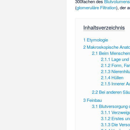
300fachen des
Blutvolumen
(
glomeruläre Filtration
), der 
Inhaltsverzeichnis
1
Etymologie
2
Makroskopische Anat
2.1
Beim Mensche
2.1.1
Lage und
2.1.2
Form, Fa
2.1.3
Nierenhil
2.1.4
Hüllen
2.1.5
Innerer A
2.2
Bei anderen Säu
3
Feinbau
3.1
Blutversorgung 
3.1.1
Verzweig
3.1.2
Erstes un
3.1.3
Die Vers