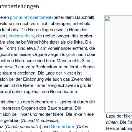
aftsbeziehungen
ieren
primär retroperitoneal
(hinter dem Bauchfell),
 welche sie nach vorn nicht überragen, unterhalb
a lumbalis. Die Nieren liegen etwa in Höhe des
tten
Lendenwirbels
, die rechte (wegen des großen
r eine halbe Wirbelhöhe tiefer als die linke. Die
er Form) sind etwa 7 cm voneinander entfernt, die
gsachsen beider Organe zeigen folglich nach oben
 unteren Nierenpole sind beim Mann rechts 3 cm,
,5 cm bzw. 3 cm vom Beckenkamm entfernt, können
enkamm erreichen. Die Lage der Nieren ist
ich bei der Einatmung wie auch das Zwerchfell
nen ist die Niere immer vergleichsweise größer
berragt daher regelhaft den Beckenkamm.
ittelbar zu den Nebennieren – getrennt durch die
zu mehreren Organen des Bauchraums. Die
sich bei linker und rechter Niere: Die linke Niere
Lage der Nie
ilzgefäßen (
A. und V. splenica
),
hinten
. Die F
z (
Cauda pancreatis
) und
Grimmdarm
(
Colon
Hervorhebung