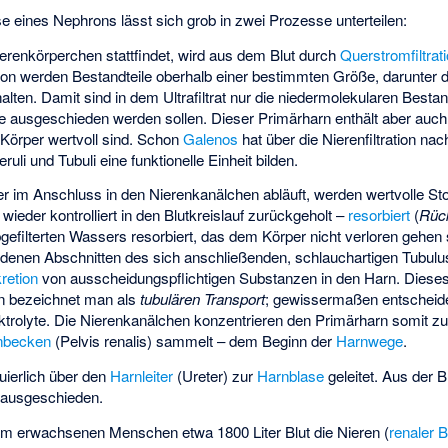
se eines Nephrons lässt sich grob in zwei Prozesse unterteilen:
erenkörperchen stattfindet, wird aus dem Blut durch
Querstromfiltrat
ation werden Bestandteile oberhalb einer bestimmten Größe, darunter 
alten. Damit sind in dem
Ultrafiltrat
nur die niedermolekularen Bestan
die ausgeschieden werden sollen. Dieser Primärharn enthält aber auc
n Körper wertvoll sind. Schon
Galenos
hat über die Nierenfiltration na
li und Tubuli eine funktionelle Einheit bilden.
r im Anschluss in den Nierenkanälchen abläuft, werden wertvolle Sto
wieder kontrolliert in den Blutkreislauf zurückgeholt –
resorbiert
(
Rück
bgefilterten Wassers resorbiert, das dem Körper nicht verloren gehen 
iedenen Abschnitten des sich anschließenden, schlauchartigen Tubul
retion
von ausscheidungspflichtigen Substanzen in den Harn. Dies
on bezeichnet man als
tubulären Transport
; gewissermaßen entscheiden
ktrolyte. Die Nierenkanälchen konzentrieren den Primärharn somit 
nbecken
(Pelvis renalis) sammelt – dem Beginn der
Harnwege
.
uierlich über den
Harnleiter
(Ureter) zur
Harnblase
geleitet. Aus der B
 ausgeschieden.
nem erwachsenen Menschen etwa 1800 Liter Blut die Nieren (
renaler B