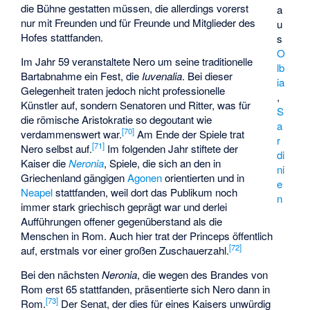
die Bühne gestatten müssen, die allerdings vorerst
a
nur mit Freunden und für Freunde und Mitglieder des
u
Hofes stattfanden.
s
O
Im Jahr 59 veranstaltete Nero um seine traditionelle
lb
Bartabnahme ein Fest, die
Iuvenalia
. Bei dieser
ia
Gelegenheit traten jedoch nicht professionelle
,
Künstler auf, sondern Senatoren und Ritter, was für
S
die römische Aristokratie so degoutant wie
a
[
70
]
verdammenswert war.
Am Ende der Spiele trat
r
[
71
]
Nero selbst auf.
Im folgenden Jahr stiftete der
di
Kaiser die
Neronia
, Spiele, die sich an den in
ni
Griechenland gängigen
Agonen
orientierten und in
e
Neapel
stattfanden, weil dort das Publikum noch
n
immer stark griechisch geprägt war und derlei
Aufführungen offener gegenüberstand als die
Menschen in Rom. Auch hier trat der Princeps öffentlich
[
72
]
auf, erstmals vor einer großen Zuschauerzahl.
Bei den nächsten
Neronia
, die wegen des Brandes von
Rom erst 65 stattfanden, präsentierte sich Nero dann in
[
73
]
Rom.
Der Senat, der dies für eines Kaisers unwürdig