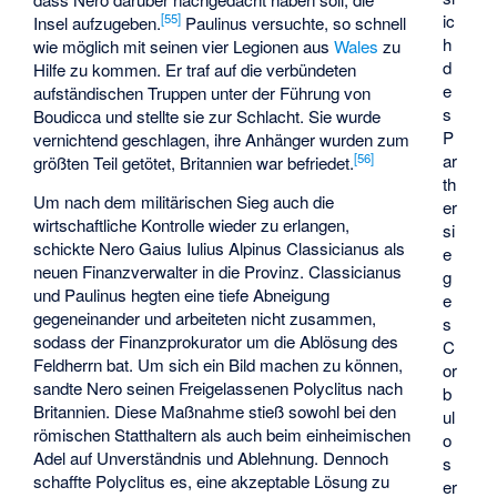
ic
[
55
]
Insel aufzugeben.
Paulinus versuchte, so schnell
h
wie möglich mit seinen vier Legionen aus
Wales
zu
d
Hilfe zu kommen. Er traf auf die verbündeten
e
aufständischen Truppen unter der Führung von
s
Boudicca und stellte sie zur Schlacht. Sie wurde
P
vernichtend geschlagen, ihre Anhänger wurden zum
ar
[
56
]
größten Teil getötet, Britannien war befriedet.
th
Um nach dem militärischen Sieg auch die
er
wirtschaftliche Kontrolle wieder zu erlangen,
si
schickte Nero
Gaius Iulius Alpinus Classicianus
als
e
neuen Finanzverwalter in die Provinz. Classicianus
g
und Paulinus hegten eine tiefe Abneigung
e
gegeneinander und arbeiteten nicht zusammen,
s
sodass der Finanzprokurator um die Ablösung des
C
Feldherrn bat. Um sich ein Bild machen zu können,
or
sandte Nero seinen Freigelassenen
Polyclitus
nach
b
Britannien. Diese Maßnahme stieß sowohl bei den
ul
römischen Statthaltern als auch beim einheimischen
o
Adel auf Unverständnis und Ablehnung. Dennoch
s
schaffte Polyclitus es, eine akzeptable Lösung zu
er