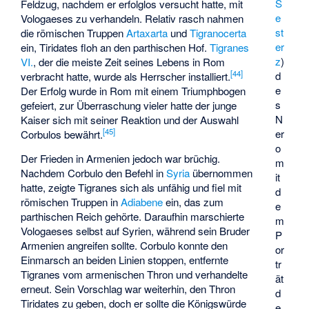
S
Feldzug, nachdem er erfolglos versucht hatte, mit
e
Vologaeses zu verhandeln. Relativ rasch nahmen
st
die römischen Truppen
Artaxarta
und
Tigranocerta
er
ein, Tiridates floh an den parthischen Hof.
Tigranes
z
)
VI.
, der die meiste Zeit seines Lebens in Rom
[
44
]
d
verbracht hatte, wurde als Herrscher installiert.
e
Der Erfolg wurde in Rom mit einem Triumphbogen
s
gefeiert, zur Überraschung vieler hatte der junge
N
Kaiser sich mit seiner Reaktion und der Auswahl
[
45
]
er
Corbulos bewährt.
o
Der Frieden in Armenien jedoch war brüchig.
m
Nachdem Corbulo den Befehl in
Syria
übernommen
it
hatte, zeigte Tigranes sich als unfähig und fiel mit
d
römischen Truppen in
Adiabene
ein, das zum
e
parthischen Reich gehörte. Daraufhin marschierte
m
Vologaeses selbst auf Syrien, während sein Bruder
P
Armenien angreifen sollte. Corbulo konnte den
or
Einmarsch an beiden Linien stoppen, entfernte
tr
Tigranes vom armenischen Thron und verhandelte
ät
erneut. Sein Vorschlag war weiterhin, den Thron
d
Tiridates zu geben, doch er sollte die Königswürde
e