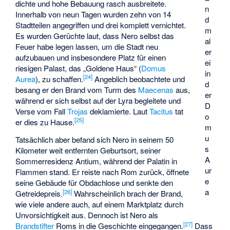
dichte und hohe Bebauung rasch ausbreitete.
n
Innerhalb von neun Tagen wurden zehn von 14
d
Stadtteilen angegriffen und drei komplett vernichtet.
m
Es wurden Gerüchte laut, dass Nero selbst das
al
Feuer habe legen lassen, um die Stadt neu
er
aufzubauen und insbesondere Platz für einen
ei
riesigen Palast, das „Goldene Haus“ (
Domus
in
[
24
]
Aurea
), zu schaffen.
Angeblich beobachtete und
d
besang er den Brand vom Turm des
Maecenas
aus,
er
während er sich selbst auf der Lyra begleitete und
D
Verse vom Fall
Trojas
deklamierte. Laut
Tacitus
tat
o
[
25
]
er dies zu Hause.
m
u
Tatsächlich aber befand sich Nero in seinem 50
s
Kilometer weit entfernten Geburtsort, seiner
A
Sommerresidenz Antium, während der Palatin in
ur
Flammen stand. Er reiste nach Rom zurück, öffnete
e
seine Gebäude für Obdachlose und senkte den
a
[
26
]
Getreidepreis.
Wahrscheinlich brach der Brand,
wie viele andere auch, auf einem Marktplatz durch
Unvorsichtigkeit aus. Dennoch ist Nero als
[
27
]
Brandstifter
Roms in die Geschichte eingegangen.
Dass