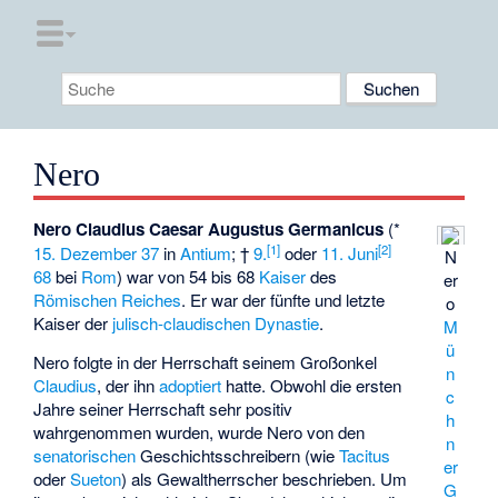
Nero
Nero Claudius Caesar Augustus Germanicus
(*
[
1
]
[
2
]
15. Dezember
37
in
Antium
; †
9.
oder
11. Juni
N
68
bei
Rom
) war von 54 bis 68
Kaiser
des
er
Römischen Reiches
. Er war der fünfte und letzte
o
Kaiser der
julisch-claudischen Dynastie
.
M
ü
Nero folgte in der Herrschaft seinem Großonkel
n
Claudius
, der ihn
adoptiert
hatte. Obwohl die ersten
c
Jahre seiner Herrschaft sehr positiv
h
wahrgenommen wurden, wurde Nero von den
n
senatorischen
Geschichtsschreibern (wie
Tacitus
er
oder
Sueton
) als Gewaltherrscher beschrieben. Um
G