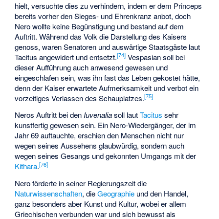
hielt, versuchte dies zu verhindern, indem er dem Princeps
bereits vorher den Sieges- und Ehrenkranz anbot, doch
Nero wollte keine Begünstigung und bestand auf dem
Auftritt. Während das Volk die Darstellung des Kaisers
genoss, waren Senatoren und auswärtige Staatsgäste laut
[
74
]
Tacitus angewidert und entsetzt.
Vespasian soll bei
dieser Aufführung auch anwesend gewesen und
eingeschlafen sein, was ihn fast das Leben gekostet hätte,
denn der Kaiser erwartete Aufmerksamkeit und verbot ein
[
75
]
vorzeitiges Verlassen des Schauplatzes.
Neros Auftritt bei den
Iuvenalia
soll laut
Tacitus
sehr
kunstfertig gewesen sein. Ein Nero-Wiedergänger, der im
Jahr 69 auftauchte, erschien den Menschen nicht nur
wegen seines Aussehens glaubwürdig, sondern auch
wegen seines Gesangs und gekonnten Umgangs mit der
[
76
]
Kithara
.
Nero förderte in seiner Regierungszeit die
Naturwissenschaften
, die
Geographie
und den Handel,
ganz besonders aber Kunst und Kultur, wobei er allem
Griechischen verbunden war und sich bewusst als