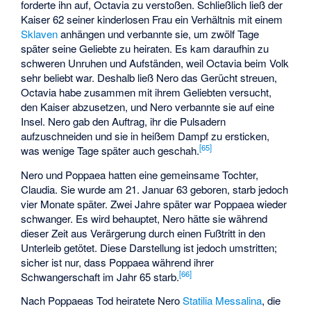
forderte ihn auf, Octavia zu verstoßen. Schließlich ließ der
Kaiser 62 seiner kinderlosen Frau ein Verhältnis mit einem
Sklaven
anhängen und verbannte sie, um zwölf Tage
später seine Geliebte zu heiraten. Es kam daraufhin zu
schweren Unruhen und Aufständen, weil Octavia beim Volk
sehr beliebt war. Deshalb ließ Nero das Gerücht streuen,
Octavia habe zusammen mit ihrem Geliebten versucht,
den Kaiser abzusetzen, und Nero verbannte sie auf eine
Insel. Nero gab den Auftrag, ihr die Pulsadern
aufzuschneiden und sie in heißem Dampf zu ersticken,
[
65
]
was wenige Tage später auch geschah.
Nero und Poppaea hatten eine gemeinsame Tochter,
Claudia
. Sie wurde am 21. Januar 63 geboren, starb jedoch
vier Monate später. Zwei Jahre später war Poppaea wieder
schwanger. Es wird behauptet, Nero hätte sie während
dieser Zeit aus Verärgerung durch einen Fußtritt in den
Unterleib getötet. Diese Darstellung ist jedoch umstritten;
sicher ist nur, dass Poppaea während ihrer
[
66
]
Schwangerschaft im Jahr 65 starb.
Nach Poppaeas Tod heiratete Nero
Statilia Messalina
, die