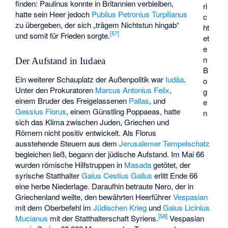
finden: Paulinus konnte in Britannien verbleiben,
ri
hatte sein Heer jedoch
Publius Petronius Turpilianus
c
zu übergeben, der sich „trägem Nichtstun hingab“
ht
[
57
]
und somit für Frieden sorgte.
et
e
n
Der Aufstand in Iudaea
B
Ein weiterer Schauplatz der Außenpolitik war
Iudäa
.
o
Unter den Prokuratoren
Marcus Antonius Felix
,
g
einem Bruder des Freigelassenen
Pallas
, und
e
Gessius Florus
, einem Günstling Poppaeas, hatte
n
sich das Klima zwischen Juden, Griechen und
Römern nicht positiv entwickelt. Als Florus
ausstehende Steuern aus dem
Jerusalemer Tempelschatz
begleichen ließ, begann der jüdische Aufstand. Im Mai 66
wurden römische Hilfstruppen in
Masada
getötet, der
syrische Statthalter
Gaius Cestius Gallus
erlitt Ende 66
eine herbe Niederlage. Daraufhin betraute Nero, der in
Griechenland weilte, den bewährten Heerführer
Vespasian
mit dem Oberbefehl im
Jüdischen Krieg
und
Gaius Licinius
[
58
]
Mucianus
mit der Statthalterschaft Syriens.
Vespasian