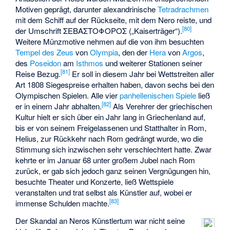
Motiven geprägt, darunter alexandrinische
Tetradrachmen
mit dem Schiff auf der Rückseite, mit dem Nero reiste, und
[
80
]
der Umschrift
ΣΕΒΑΣΤΟΦΟΡΟΣ
(„Kaiserträger“).
Weitere Münzmotive nehmen auf die von ihm besuchten
Tempel des Zeus
von
Olympia
, den der
Hera
von
Argos
,
des
Poseidon
am
Isthmos
und weiterer Stationen seiner
[
81
]
Reise Bezug.
Er soll in diesem Jahr bei Wettstreiten aller
Art 1808 Siegespreise erhalten haben, davon sechs bei den
Olympischen Spielen. Alle vier
panhellenischen Spiele
ließ
[
82
]
er in einem Jahr abhalten.
Als Verehrer der griechischen
Kultur hielt er sich über ein Jahr lang in Griechenland auf,
bis er von seinem Freigelassenen und Statthalter in Rom,
Helius, zur Rückkehr nach Rom gedrängt wurde, wo die
Stimmung sich inzwischen sehr verschlechtert hatte. Zwar
kehrte er im Januar 68 unter großem Jubel nach Rom
zurück, er gab sich jedoch ganz seinen Vergnügungen hin,
besuchte Theater und Konzerte, ließ Wettspiele
veranstalten und trat selbst als Künstler auf, wobei er
[
83
]
immense Schulden machte.
Der Skandal an Neros Künstlertum war nicht seine