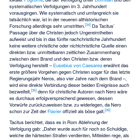
systematischen Verfolgungen im 3. Jahrhundert
vorausgingen. Wie systematisch und umfangreich sie
tatsächlich war, ist in der neueren althistorischen
[
34
]
Forschung allerdings sehr umstritten.
Da Tacitus’
Passage über die Christen jedoch Ungereimtheiten
aufweist und bis in das fünfte nachchristliche Jahrhundert
keine weitere christliche oder nichtchristliche Quelle einen
direkten bzw. unmittelbaren zeitlichen Zusammenhang
zwischen dem Brand und den Christen bzw. deren
Verfolgung herstellt –
Eusebius von Caesarea
erwähnt das
erste größere Vorgehen gegen Christen sogar für das letzte
Regierungsjahr Neros, also vier Jahre nach dem Brand –,
wird eine direkte Verbindung dieser beiden Ereignisse auch
[
35
]
bezweifelt,
denn für christliche Autoren nach Nero wäre
es durchaus erfolgversprechend gewesen, dessen
Vorwürfe zurückzuweisen bzw. zu widerlegen, da Nero
[
36
]
schon zur Zeit der
Flavier
offiziell als böse galt.
Tacitus berichtet, dass es in Rom Ablehnung der
Verfolgung gab: „Daher wurde auch für noch so Schuldige,
welche die härtesten Strafen verdienten, Mitleiden rege, als