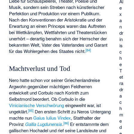
Liebe für Schauspielerei, Theater, Poesie und
Al
Musik, sondern sein Streben nach künstlerischer
e
Perfektion und Produktion vor einem Publikum.
x
Nach den Konventionen der Aristokratie und der
a
Erwartung an einen Princeps waren das Auftreten
n
bei Wettkämpfen, Wettfahrten und Theaterstücken
dr
unerhört – derartig benahm sich der Herrscher der
in
bekannten Welt, Vater des Vaterlandes und Garant
is
[
84
]
für das Wohlergehen des Staates nicht.
c
h
e
Machtverlust und Tod
T
et
Nero hatte schon vor seiner Griechenlandreise
ra
Argwohn gegenüber mächtigen Feldherren
dr
entwickelt und Corbulo nach Korinth zum
a
Selbstmord beordert. Ob Corbulo in die
c
Vinicianische Verschwörung
eingeweiht war, ist
h
[
85
]
ungeklärt.
Den ersten Schritt zu Neros Untergang
m
machte nun
Gaius Iulius Vindex
, Statthalter der
e
[
86
]
Provinz
Gallia Lugdunensis
.
Er entstammte dem
d
gallischen Hochadel und rief seine Landsleute und
e