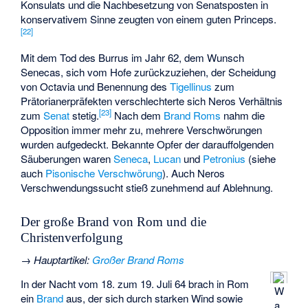
Konsulats und die Nachbesetzung von Senatsposten in
konservativem Sinne zeugten von einem guten Princeps.
[
22
]
Mit dem Tod des Burrus im Jahr 62, dem Wunsch
Senecas, sich vom Hofe zurückzuziehen, der Scheidung
von Octavia und Benennung des
Tigellinus
zum
Prätorianerpräfekten verschlechterte sich Neros Verhältnis
[
23
]
zum
Senat
stetig.
Nach dem
Brand Roms
nahm die
Opposition immer mehr zu, mehrere Verschwörungen
wurden aufgedeckt. Bekannte Opfer der darauffolgenden
Säuberungen waren
Seneca
,
Lucan
und
Petronius
(siehe
auch
Pisonische Verschwörung
). Auch Neros
Verschwendungssucht stieß zunehmend auf Ablehnung.
Der große Brand von Rom und die
Christenverfolgung
→
Hauptartikel
:
Großer Brand Roms
In der Nacht vom 18. zum 19. Juli 64 brach in Rom
W
ein
Brand
aus, der sich durch starken Wind sowie
a