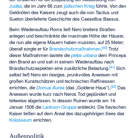
Judäa
, die im Jahr 66 zum
jüdischen Krieg
führte. Von den
Geldnöten des Kaisers zeugt auch die von Tacitus und
Sueton überlieferte Geschichte des
Caesellius Bassus
.
Beim Wiederaufbau Roms ließ Nero breitere Straßen
anlegen und beschränkte die maximale Höhe der Häuser,
die nun alle eigene Mauern haben mussten, auf 25 Meter;
[
40
]
überall sorgte er für
Brandschutzmaßnahmen
.
Trotz
dieser Maßnahmen lastete die
plebs urbana
dem Princeps
den Brand an und sah in seinem Wiederaufbau nach
[
41
]
Brandschutzaspekten eine zusätzliche Belastung.
Sich
selbst ließ Nero ein riesiges, prunkvolles Anwesen mit
großen Kunstschätzen und technischen Raffinessen
[
42
]
errichten, die
Domus Aurea
(das „Goldene Haus“).
Das
Anwesen wurde kurz nach Neros Tod geplündert und
teilweise abgerissen. In dessen Ruinen wurde am 14.
Januar 1506 die
Laokoon-Gruppe
entdeckt. Die flavischen
Kaiser ließen auf dem Areal des dazugehörigen Sees das
Kolosseum
errichten.
Außenpolitik