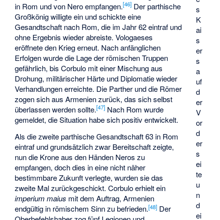
[
46
]
in Rom und von Nero empfangen.
Der parthische
s
Großkönig willigte ein und schickte eine
K
Gesandtschaft nach Rom, die im Jahr 62 eintraf und
ai
ohne Ergebnis wieder abreiste. Vologaeses
s
eröffnete den Krieg erneut. Nach anfänglichen
er
Erfolgen wurde die Lage der römischen Truppen
s
gefährlich, bis Corbulo mit einer Mischung aus
a
Drohung, militärischer Härte und Diplomatie wieder
uf
Verhandlungen erreichte. Die Parther und die Römer
d
zogen sich aus Armenien zurück, das sich selbst
er
[
47
]
überlassen werden sollte.
Nach Rom wurde
V
gemeldet, die Situation habe sich positiv entwickelt.
or
d
Als die zweite parthische Gesandtschaft 63 in Rom
er
eintraf und grundsätzlich zwar Bereitschaft zeigte,
s
nun die Krone aus den Händen Neros zu
ei
empfangen, doch dies in eine nicht näher
te
bestimmbare Zukunft verlegte, wurden sie das
u
zweite Mal zurückgeschickt. Corbulo erhielt ein
n
imperium maius
mit dem Auftrag, Armenien
d
[
48
]
endgültig in römischem Sinn zu befrieden.
Der
ei
Oberbefehlshaber zog fünf Legionen und