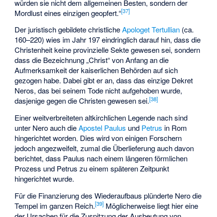
würden sie nicht dem allgemeinen Besten, sondern der
[
37
]
Mordlust eines einzigen geopfert.“
Der juristisch gebildete christliche
Apologet
Tertullian
(ca.
160–220) wies im Jahr 197 eindringlich darauf hin, dass die
Christenheit keine provinzielle Sekte gewesen sei, sondern
dass die Bezeichnung „Christ“ von Anfang an die
Aufmerksamkeit der kaiserlichen Behörden auf sich
gezogen habe. Dabei gibt er an, dass das einzige Dekret
Neros, das bei seinem Tode nicht aufgehoben wurde,
[
38
]
dasjenige gegen die Christen gewesen sei.
Einer weitverbreiteten altkirchlichen Legende nach sind
unter Nero auch die
Apostel
Paulus
und
Petrus
in Rom
hingerichtet worden. Dies wird von einigen Forschern
jedoch angezweifelt, zumal die Überlieferung auch davon
berichtet, dass Paulus nach einem längeren förmlichen
Prozess und Petrus zu einem späteren Zeitpunkt
hingerichtet wurde.
Für die Finanzierung des Wiederaufbaus plünderte Nero die
[
39
]
Tempel im ganzen Reich.
Möglicherweise liegt hier eine
der Ursachen für die Zuspitzung der Ausbeutung von