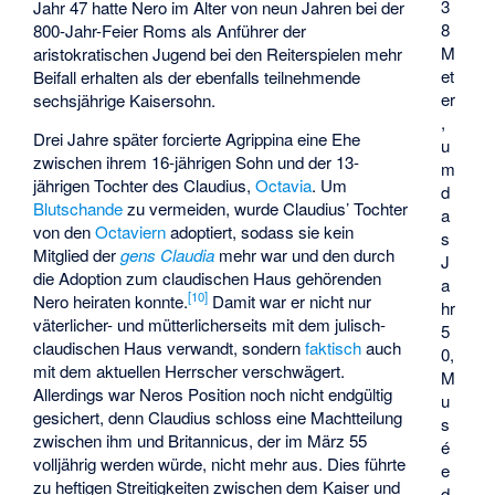
3
Jahr 47 hatte Nero im Alter von neun Jahren bei der
8
800-Jahr-Feier Roms als Anführer der
M
aristokratischen Jugend bei den Reiterspielen mehr
et
Beifall erhalten als der ebenfalls teilnehmende
er
sechsjährige Kaisersohn.
,
Drei Jahre später forcierte Agrippina eine Ehe
u
zwischen ihrem 16-jährigen Sohn und der 13-
m
jährigen Tochter des Claudius,
Octavia
. Um
d
Blutschande
zu vermeiden, wurde Claudius’ Tochter
a
von den
Octaviern
adoptiert, sodass sie kein
s
Mitglied der
gens Claudia
mehr war und den durch
J
die Adoption zum claudischen Haus gehörenden
a
[
10
]
Nero heiraten konnte.
Damit war er nicht nur
hr
väterlicher- und mütterlicherseits mit dem julisch-
5
claudischen Haus verwandt, sondern
faktisch
auch
0,
mit dem aktuellen Herrscher verschwägert.
M
Allerdings war Neros Position noch nicht endgültig
u
gesichert, denn Claudius schloss eine Machtteilung
s
zwischen ihm und Britannicus, der im März 55
é
volljährig werden würde, nicht mehr aus. Dies führte
e
zu heftigen Streitigkeiten zwischen dem Kaiser und
d