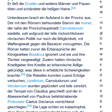
s
Er ließ die
Druiden
und weitere Männer und Frauen
ei
[
52
]
töten und schändete die heiligen Haine.
te
–
Unterdessen brach ein Aufstand in der Provinz aus.
m
Der mit den Römern befreundete Stamm der
Icener
,
ö
der nahe der Provinzhauptstadt
Camulodunum
gl
siedelte, sah aufgrund der teils rücksichtslosen
ic
römischen Politik nur noch die Möglichkeit, mit
h
Waffengewalt gegen die Besatzer vorzugehen. Die
er
Römer hatten zuvor die Erbansprüche der
w
Königswitwe
Boudicca
ignoriert und sie und ihre
ei
Töchter vergewaltigt. Zudem hatten römische
s
Kreditgeber ihre Kredite an britannische Adlige
e
gekündigt, was diese in erhebliche Schwierigkeiten
d
[
53
]
brachte.
Die Rebellen konnten zuerst Erfolge
e
verbuchen,
Londinium
, Camoludunum und
m
Verulamium
wurden geplündert und teils zerstört,
a
der Tempel von Claudius geschleift und der in
nl
Abwesenheit von Paulinus befehlshabende
ä
Prokurator
Caetus Decianus vernichtend
s
[
54
]
geschlagen.
Die Lage schien so katastrophal,
sl
dass Nero darüber nachgedacht haben soll, die