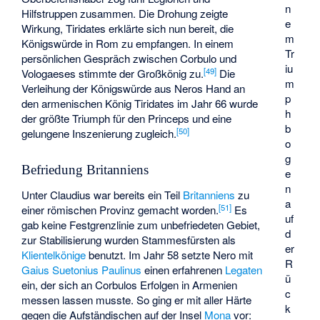
n
Hilfstruppen zusammen. Die Drohung zeigte
e
Wirkung, Tiridates erklärte sich nun bereit, die
m
Königswürde in Rom zu empfangen. In einem
Tr
persönlichen Gespräch zwischen Corbulo und
iu
[
49
]
Vologaeses stimmte der Großkönig zu.
Die
m
Verleihung der Königswürde aus Neros Hand an
p
den armenischen König Tiridates im Jahr 66 wurde
h
der größte Triumph für den Princeps und eine
b
[
50
]
gelungene Inszenierung zugleich.
o
g
Befriedung Britanniens
e
n
Unter Claudius war bereits ein Teil
Britanniens
zu
a
[
51
]
einer römischen Provinz gemacht worden.
Es
uf
gab keine Festgrenzlinie zum unbefriedeten Gebiet,
d
zur Stabilisierung wurden Stammesfürsten als
er
Klientelkönige
benutzt. Im Jahr 58 setzte Nero mit
R
Gaius Suetonius Paulinus
einen erfahrenen
Legaten
ü
ein, der sich an Corbulos Erfolgen in Armenien
c
messen lassen musste. So ging er mit aller Härte
k
gegen die Aufständischen auf der Insel
Mona
vor: