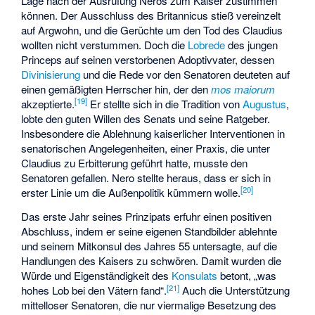
Lage nach der Ausrufung Neros zum Kaiser zustimmen
können. Der Ausschluss des Britannicus stieß vereinzelt
auf Argwohn, und die Gerüchte um den Tod des Claudius
wollten nicht verstummen. Doch die
Lobrede
des jungen
Princeps auf seinen verstorbenen Adoptivvater, dessen
Divinisierung
und die Rede vor den Senatoren deuteten auf
einen gemäßigten Herrscher hin, der den
mos maiorum
[
19
]
akzeptierte.
Er stellte sich in die Tradition von
Augustus
,
lobte den guten Willen des Senats und seine Ratgeber.
Insbesondere die Ablehnung kaiserlicher Interventionen in
senatorischen Angelegenheiten, einer Praxis, die unter
Claudius zu Erbitterung geführt hatte, musste den
Senatoren gefallen. Nero stellte heraus, dass er sich in
[
20
]
erster Linie um die Außenpolitik kümmern wolle.
Das erste Jahr seines Prinzipats erfuhr einen positiven
Abschluss, indem er seine eigenen Standbilder ablehnte
und seinem Mitkonsul des Jahres 55 untersagte, auf die
Handlungen des Kaisers zu schwören. Damit wurden die
Würde und Eigenständigkeit des
Konsulats
betont, „was
[
21
]
hohes Lob bei den Vätern fand“.
Auch die Unterstützung
mittelloser Senatoren, die nur viermalige Besetzung des