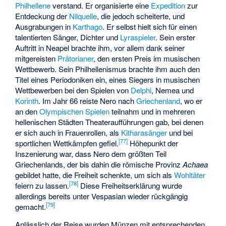
Philhellene
verstand. Er organisierte eine
Expedition
zur
Entdeckung der
Nilquelle
, die jedoch scheiterte, und
Ausgrabungen in
Karthago
. Er selbst hielt sich für einen
talentierten Sänger, Dichter und
Lyraspieler
. Sein erster
Auftritt in Neapel brachte ihm, vor allem dank seiner
mitgereisten
Prätorianer
, den ersten Preis im musischen
Wettbewerb. Sein Philhellenismus brachte ihm auch den
Titel eines Periodoniken ein, eines Siegers in musischen
Wettbewerben bei den Spielen von
Delphi
, Nemea und
Korinth
. Im Jahr 66 reiste Nero nach
Griechenland
, wo er
an den
Olympischen Spielen
teilnahm und in mehreren
hellenischen Städten Theateraufführungen gab, bei denen
er sich auch in Frauenrollen, als
Kitharasänger
und bei
[
77
]
sportlichen Wettkämpfen gefiel.
Höhepunkt der
Inszenierung war, dass Nero dem größten Teil
Griechenlands, der bis dahin die römische Provinz
Achaea
gebildet hatte, die Freiheit schenkte, um sich als
Wohltäter
[
78
]
feiern zu lassen.
Diese Freiheitserklärung wurde
allerdings bereits unter Vespasian wieder rückgängig
[
79
]
gemacht.
Anlässlich der Reise wurden Münzen mit entsprechenden