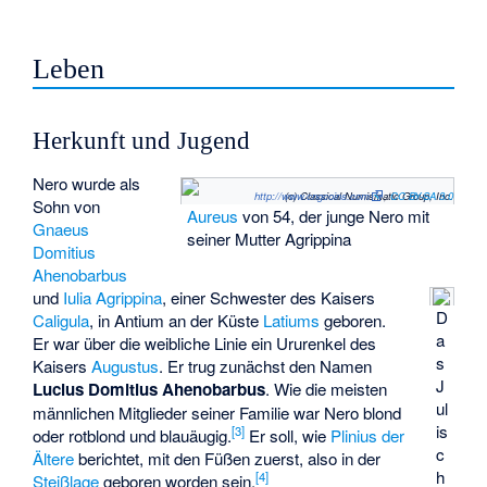
Leben
Herkunft und Jugend
Nero wurde als
http://www.cngcoins.com
(c) Classical Numismatic Group, Inc.
,
CC BY-SA 3.0
Sohn von
Aureus
von 54, der junge Nero mit
Gnaeus
seiner Mutter Agrippina
Domitius
Ahenobarbus
und
Iulia Agrippina
, einer Schwester des Kaisers
D
Caligula
, in Antium an der Küste
Latiums
geboren.
a
Er war über die weibliche Linie ein Ururenkel des
s
Kaisers
Augustus
. Er trug zunächst den Namen
J
Lucius Domitius Ahenobarbus
. Wie die meisten
ul
männlichen Mitglieder seiner Familie war Nero blond
is
[
3
]
oder rotblond und blauäugig.
Er soll, wie
Plinius der
c
Ältere
berichtet, mit den Füßen zuerst, also in der
h
[
4
]
Steißlage
geboren worden sein.