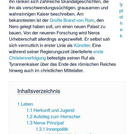
ihn ranken sich zahlreiche Skandalgeschichten, die
ly
ihn als verschwendungssüchtigen, grausamen und
pt
wahnsinnigen Kaiser beschreiben. Am
ot
bekanntesten ist der
Große Brand von Rom
, den
h
Nero gelegt haben soll, um einen neuen Palast zu
e
bauen. Von der neueren Forschung wird Neros
k
Urheberschaft allerdings angezweifelt. Er selbst sah
sich vermutlich in erster Linie als
Künstler
. Eine
während seiner Regierungszeit überlieferte
erste
Christenverfolgung
befestigte seinen Ruf als
Tyrannenkaiser über das Ende des römischen Reiches
hinweg auch im christlichen Mittelalter.
Inhaltsverzeichnis
1
Leben
1.1
Herkunft und Jugend
1.2
Aufstieg zum Herrscher
1.3
Neros Prinzipat
1.3.1
Innenpolitik