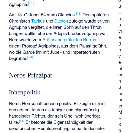
[
11
]
Agrippina.
u
L
[
12
]
Am 13. Oktober 54 starb Claudius.
Den späteren
o
Chronisten
Tacitus
und
Sueton
zufolge wurde er von
u
Agrippina vergiftet, die ihren Sohn auf den Thron
vr
bringen wollte, ehe der Adoptivbruder volljährig war.
e
Nero wurde vom
Prätorianerpräfekten
Burrus
,
(I
einem Protegé Agrippinas, aus dem Palast geführt,
n
wo die Garde ihn mit Jubel- und Imperatorrufen
v
[
13
]
begrüßte.
e
nt
ar
Neros Prinzipat
n
u
Innenpolitik
m
m
Neros Herrschaft begann positiv. Er zeigte sich in
er
den ersten Jahren als fähiger und eigenständig
M
handelnder Richter, der sein Urteil wohlüberlegt
R
[
14
]
fällte.
Er betonte die Eigenständigkeit der
3
senatorischen Rechtsprechung, schaffte die unter
3