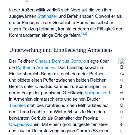
In der Außenpolitik verließ sich Nero auf die von ihm
ausgewählten
Statthalter
und Befehlshaber. Obwohl er als
erster Princeps in der Geschichte Roms nie selbst an
einem Feldzug teilnahm, konnte er durch die Fähigkeit der
[
43
]
Kommandanten einige Erfolge feiern.
Unterwerfung und Eingliederung Armeniens
Der Feldherr
Gnaeus Domitius Corbulo
siegte über
B
die
Parther
in
Armenien
. Das Land lag sowohl im
ro
Einflussbereich Roms als auch dem der Parther
n
und bildete einen Puffer zwischen beiden Reichen.
z
Bereits unter Claudius kam es zu Spannungen, in
e
deren Folge der parthische Großkönig
Vologaeses I.
m
in Armenien einmarschierte und seinen Bruder
ü
Tiridates
statt des romfreundlichen
Mithradates
auf
n
den Thron brachte. Im Winter 54 setzte Nero den
z
bewährten Corbulo als Statthalter der Provinz
e
Cappadokia
ein. Mit einem groß aufgestellten Heer
(
und lokaler Unterstützung begann Corbulo 58 einen