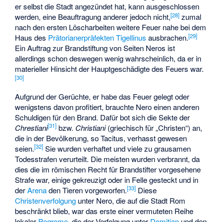
er selbst die Stadt angezündet hat, kann ausgeschlossen
[
28
]
werden, eine Beauftragung anderer jedoch nicht,
zumal
nach den ersten Löscharbeiten weitere Feuer nahe bei dem
[
29
]
Haus des
Prätorianerpräfekten
Tigellinus
ausbrachen.
Ein Auftrag zur Brandstiftung von Seiten Neros ist
allerdings schon deswegen wenig wahrscheinlich, da er in
materieller Hinsicht der Hauptgeschädigte des Feuers war.
[
30
]
Aufgrund der Gerüchte, er habe das Feuer gelegt oder
wenigstens davon profitiert, brauchte Nero einen anderen
Schuldigen für den Brand. Dafür bot sich die Sekte der
[
31
]
Chrestiani
bzw.
Christiani
(griechisch für „Christen“) an,
die in der Bevölkerung, so Tacitus, verhasst gewesen
[
32
]
seien.
Sie wurden verhaftet und viele zu grausamen
Todesstrafen verurteilt. Die meisten wurden verbrannt, da
dies die im römischen Recht für Brandstifter vorgesehene
Strafe war, einige gekreuzigt oder in Felle gesteckt und in
[
33
]
der
Arena
den Tieren vorgeworfen.
Diese
Christenverfolgung
unter Nero, die auf die Stadt Rom
beschränkt blieb, war das erste einer vermuteten Reihe
lokaler
Pogrome
, die der Verfolgung unter
Domitian
und den