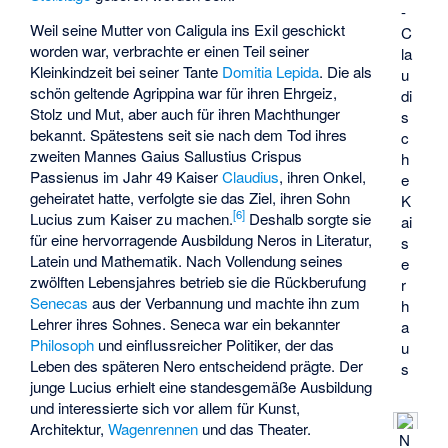
-
Weil seine Mutter von Caligula ins Exil geschickt
C
worden war, verbrachte er einen Teil seiner
la
Kleinkindzeit bei seiner Tante
Domitia Lepida
. Die als
u
schön geltende Agrippina war für ihren Ehrgeiz,
di
Stolz und Mut, aber auch für ihren Machthunger
s
bekannt. Spätestens seit sie nach dem Tod ihres
c
zweiten Mannes
Gaius Sallustius Crispus
h
Passienus
im Jahr 49 Kaiser
Claudius
, ihren Onkel,
e
geheiratet hatte, verfolgte sie das Ziel, ihren Sohn
K
[
6
]
Lucius zum Kaiser zu machen.
Deshalb sorgte sie
ai
für eine hervorragende Ausbildung Neros in Literatur,
s
Latein und Mathematik. Nach Vollendung seines
e
zwölften Lebensjahres betrieb sie die Rückberufung
r
Senecas
aus der Verbannung und machte ihn zum
h
Lehrer ihres Sohnes. Seneca war ein bekannter
a
Philosoph
und einflussreicher Politiker, der das
u
Leben des späteren Nero entscheidend prägte. Der
s
junge Lucius erhielt eine standesgemäße Ausbildung
und interessierte sich vor allem für Kunst,
Architektur,
Wagenrennen
und das Theater.
N