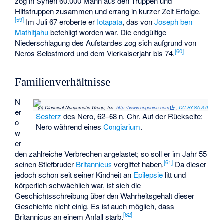
zog in Syrien 60.000 Mann aus den Truppen und
Hilfstruppen zusammen und errang in kurzer Zeit Erfolge.
[
59
]
Im Juli 67 eroberte er
Iotapata
, das von
Joseph ben
Mathitjahu
befehligt worden war. Die endgültige
Niederschlagung des Aufstandes zog sich aufgrund von
[
60
]
Neros Selbstmord und dem Vierkaiserjahr bis 74.
Familienverhältnisse
N
(c) Classical Numismatic Group, Inc.
http://www.cngcoins.com
,
CC BY-SA 3.0
er
Sesterz
des Nero, 62–68 n. Chr. Auf der Rückseite:
o
Nero während eines
Congiarium
.
w
er
den zahlreiche Verbrechen angelastet; so soll er im Jahr 55
[
61
]
seinen Stiefbruder
Britannicus
vergiftet haben.
Da dieser
jedoch schon seit seiner Kindheit an
Epilepsie
litt und
körperlich schwächlich war, ist sich die
Geschichtsschreibung über den Wahrheitsgehalt dieser
Geschichte nicht einig. Es ist auch möglich, dass
[
62
]
Britannicus an einem Anfall starb.