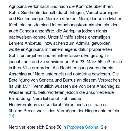
Agrippina verlor nach und nach die Kontrolle über ihren
Sohn. Sie drohte deshalb durch Intrigen, Verschwörungen
und Bestechungen Nero zu stürzen. Nero, der seine Mutter
fürchtete, setzte eine Untersuchungskommission ein, der
auch Seneca angehörte, die Agrippina jedoch nichts
nachweisen konnte. Unter Mithilfe seines ehemaligen
Lehrers Anicetus, inzwischen zum Admiral geworden,
wollte er Agrippina mit einem eigens dafür präparierten
Schiff untergehen und ertrinken lassen. Es gelang ihr
jedoch, an Land zu schwimmen. Am 23. März 59 ließ er sie
in ihrer Villa ermorden. Als Rechtfertigung wurde ihr ein
Anschlag auf Nero unterstellt und notdürftig bewiesen. Die
Beteiligung von Seneca und Burrus an diesem Verbrechen
[
63
]
ist unklar.
Vermutlich wussten sie von dem Anschlag zu
Wasser nichts, befürworteten jedoch die anschließende
Ermordung. Nero ließ auch zahlreiche
Hochverratsprozesse durchführen und zog – wie es
übliche Praxis war – das Vermögen der Hingerichteten ein.
[
64
]
Nero verliebte sich Ende 58 in
Poppaea Sabina
. Sie