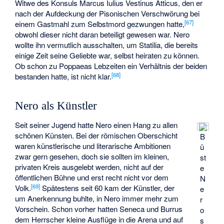
Witwe des Konsuls
Marcus Iulius Vestinus Atticus
, den er
nach der Aufdeckung der Pisonischen Verschwörung bei
[
67
]
einem Gastmahl zum Selbstmord gezwungen hatte,
obwohl dieser nicht daran beteiligt gewesen war. Nero
wollte ihn vermutlich ausschalten, um Statilia, die bereits
einige Zeit seine Geliebte war, selbst heiraten zu können.
Ob schon zu Poppaeas Lebzeiten ein Verhältnis der beiden
[
68
]
bestanden hatte, ist nicht klar.
Nero als Künstler
Seit seiner Jugend hatte Nero einen Hang zu allen
schönen Künsten. Bei der römischen Oberschicht
B
waren künstlerische und literarische Ambitionen
ü
zwar gern gesehen, doch sie sollten im kleinen,
st
privaten Kreis ausgelebt werden, nicht auf der
e
öffentlichen Bühne und erst recht nicht vor dem
N
[
69
]
Volk.
Spätestens seit 60 kam der Künstler, der
e
um Anerkennung buhlte, in Nero immer mehr zum
r
Vorschein. Schon vorher hatten Seneca und Burrus
o
dem Herrscher kleine Ausflüge in die Arena und auf
s