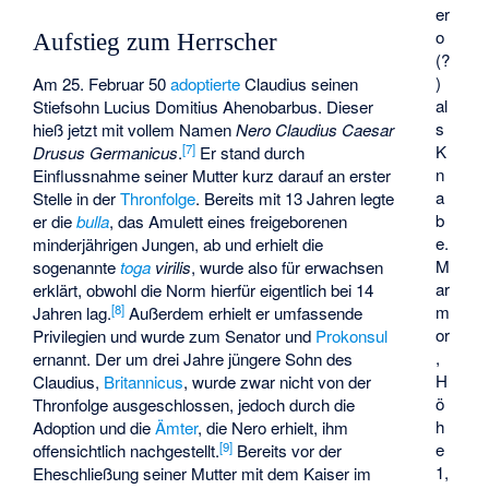
er
o
Aufstieg zum Herrscher
(?
)
Am 25. Februar 50
adoptierte
Claudius seinen
al
Stiefsohn Lucius Domitius Ahenobarbus. Dieser
s
hieß jetzt mit vollem Namen
Nero Claudius Caesar
[
7
]
K
Drusus Germanicus
.
Er stand durch
n
Einflussnahme seiner Mutter kurz darauf an erster
a
Stelle in der
Thronfolge
. Bereits mit 13 Jahren legte
b
er die
bulla
, das Amulett eines freigeborenen
e.
minderjährigen Jungen, ab und erhielt die
M
sogenannte
toga
virilis
, wurde also für erwachsen
ar
erklärt, obwohl die Norm hierfür eigentlich bei 14
[
8
]
m
Jahren lag.
Außerdem erhielt er umfassende
or
Privilegien und wurde zum Senator und
Prokonsul
,
ernannt. Der um drei Jahre jüngere Sohn des
H
Claudius,
Britannicus
, wurde zwar nicht von der
ö
Thronfolge ausgeschlossen, jedoch durch die
h
Adoption und die
Ämter
, die Nero erhielt, ihm
[
9
]
e
offensichtlich nachgestellt.
Bereits vor der
1,
Eheschließung seiner Mutter mit dem Kaiser im