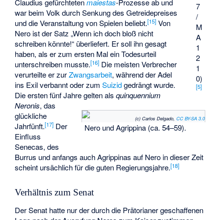
Claudius gefürchteten
maiestas
-Prozesse ab und
7
war beim Volk durch Senkung des Getreidepreises
/
[
15
]
und die Veranstaltung von Spielen beliebt.
Von
M
Nero ist der Satz „Wenn ich doch bloß nicht
A
schreiben könnte!“ überliefert. Er soll ihn gesagt
1
haben, als er zum ersten Mal ein Todesurteil
2
[
16
]
unterschreiben musste.
Die meisten Verbrecher
1
verurteilte er zur
Zwangsarbeit
, während der Adel
0)
ins Exil verbannt oder zum
Suizid
gedrängt wurde.
[
5
]
Die ersten fünf Jahre gelten als
quinquennium
Neronis
, das
glückliche
(c) Carlos Delgado,
CC BY-SA 3.0
[
17
]
Jahrfünft.
Der
Nero und Agrippina (ca. 54–59).
Einfluss
Senecas, des
Burrus und anfangs auch Agrippinas auf Nero in dieser Zeit
[
18
]
scheint ursächlich für die guten Regierungsjahre.
Verhältnis zum Senat
Der Senat hatte nur der durch die Prätorianer geschaffenen