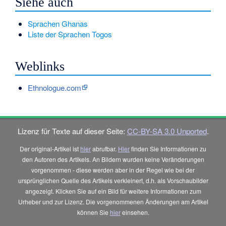
Siehe auch
Sprachen Ghanas
Liste der Sprachen Togos
Weblinks
Ethnologue.com
Lizenz für Texte auf dieser Seite:
CC-BY-SA 3.0 Unported
.
Der original-Artikel ist
hier
abrufbar.
Hier
finden Sie Informationen zu
den Autoren des Artikels. An Bildern wurden keine Veränderungen
vorgenommen - diese werden aber in der Regel wie bei der
ursprünglichen Quelle des Artikels verkleinert, d.h. als Vorschaubilder
angezeigt. Klicken Sie auf ein Bild für weitere Informationen zum
Urheber und zur Lizenz. Die vorgenommenen Änderungen am Artikel
können Sie
hier
einsehen.