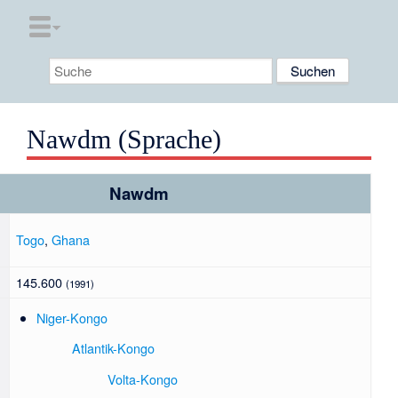
Nawdm (Sprache)
Nawdm
Togo
,
Ghana
145.600
(1991)
Niger-Kongo
Atlantik-Kongo
Volta-Kongo