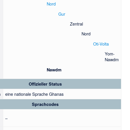
Nord
Gur
Zentral
Nord
Oti-Volta
Yom-
Nawdm
Nawdm
Offizieller Status
n
eine nationale Sprache Ghanas
Sprachcodes
–