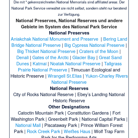
Die mit * gekennzeichneten National Memorials sind
affiliated areas
. Der
National Park Service verwaltet sie nicht selbst, sondern steht nur beratend
zur Verfügung.
National Preserves, National Reserves und andere
Gebiete im System des
National Park Service
National Preserves
Aniakchak National Monument and Preserve
|
Bering Land
Bridge National Preserve
|
Big Cypress National Preserve
|
Big Thicket National Preserve
|
Craters of the Moon
|
Denali
|
Gates of the Arctic
|
Glacier Bay
|
Great Sand
Dunes
|
Katmai
|
Noatak National Preserve
|
Tallgrass
Prairie National Preserve
|
Timucuan Ecological and
Historic Preserve
|
Wrangell St.Elias
|
Yukon-Charley Rivers
National Preserve
National Reserves
City of Rocks National Reserve
|
Ebey’s Landing National
Historic Reserve
Other Designations
Catoctin Mountain Park
|
Constitution Gardens
|
Fort
Washington Park
|
Greenbelt Park
|
National Capital Parks
|
National Mall
|
Piscataway Park
|
Prince William Forest
Park
|
Rock Creek Park
|
Weißes Haus
|
Wolf Trap Farm
Park for the Performing Arts