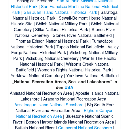
Ecological Preserve
|
San Antonio Missions National
Historical Park
|
San Francisco Maritime National Historical
Park
|
San Juan Island National Historical Park
|
Saratoga
National Historical Park
|
Sewall-Belmont House National
Historic Site
|
Shiloh National Military Park
|
Shiloh National
Cemetery
|
Sitka National Historical Park
|
Stones River
National Cemetery
|
Stones River National Battlefield
|
Thomas Edison National Historical Park
|
Tumacácori
National Historical Park
|
Tupelo National Battlefield
|
Valley
Forge National Historical Park
|
Vicksburg National Military
Park
|
Vicksburg National Cemetery
|
War In The Pacific
National Historical Park
|
Wilson's Creek National
Battlefield
|
Women's Rights National Historical Park
|
Yorktown National Cemetery
|
Yorktown National Battlefield
„National Recreation Areas, Sea- and Lakeshores“ in
den
USA
Amistad National Recreation Area
|
Apostle Islands National
Lakeshore
|
Arapaho National Recreation Area
|
Assateague Island National Seashore
|
Big South Fork
National River and Recreation Area
|
Bighorn Canyon
National Recreation Area
|
Bluestone National Scenic
River
|
Boston Harbor Islands National Recreation Area
|
Buffalo National River
|
Canaveral National Seashore
|