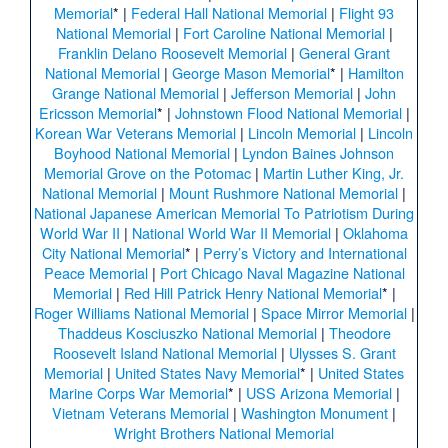
Memorial
* |
Federal Hall National Memorial
|
Flight 93
National Memorial
|
Fort Caroline National Memorial
|
Franklin Delano Roosevelt Memorial
|
General Grant
National Memorial
|
George Mason Memorial
* |
Hamilton
Grange National Memorial
|
Jefferson Memorial
|
John
Ericsson Memorial
* |
Johnstown Flood National Memorial
|
Korean War Veterans Memorial
|
Lincoln Memorial
|
Lincoln
Boyhood National Memorial
|
Lyndon Baines Johnson
Memorial Grove on the Potomac
|
Martin Luther King, Jr.
National Memorial
|
Mount Rushmore National Memorial
|
National Japanese American Memorial To Patriotism During
World War II
|
National World War II Memorial
|
Oklahoma
City National Memorial
* |
Perry’s Victory and International
Peace Memorial
|
Port Chicago Naval Magazine National
Memorial
|
Red Hill Patrick Henry National Memorial
* |
Roger Williams National Memorial
|
Space Mirror Memorial
|
Thaddeus Kosciuszko National Memorial
|
Theodore
Roosevelt Island National Memorial
|
Ulysses S. Grant
Memorial
|
United States Navy Memorial
* |
United States
Marine Corps War Memorial
* |
USS Arizona Memorial
|
Vietnam Veterans Memorial
|
Washington Monument
|
Wright Brothers National Memorial