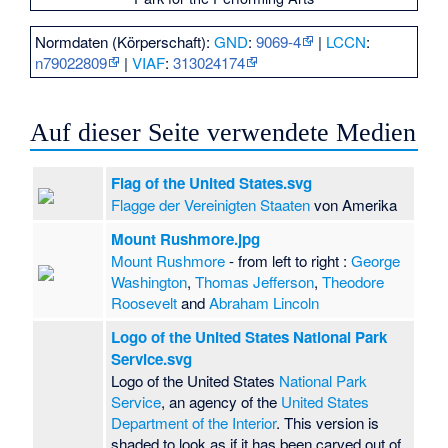
Normdaten (Körperschaft):
GND
:
9069-4
|
LCCN
:
n79022809
|
VIAF
:
313024174
Auf dieser Seite verwendete Medien
Flag of the United States.svg
Flagge der Vereinigten Staaten
von Amerika
Mount Rushmore.jpg
Mount Rushmore
- from left to right :
George
Washington
,
Thomas Jefferson
,
Theodore
Roosevelt
and
Abraham Lincoln
Logo of the United States National Park
Service.svg
Logo of the United States
National Park
Service
, an agency of the
United States
Department of the Interior
. This version is
shaded to look as if it has been carved out of