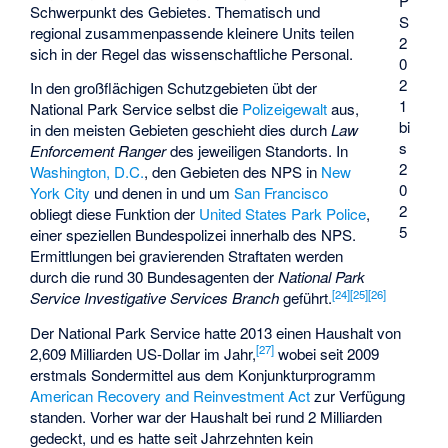
P
Schwerpunkt des Gebietes. Thematisch und
S
regional zusammenpassende kleinere Units teilen
2
sich in der Regel das wissenschaftliche Personal.
0
2
In den großflächigen Schutzgebieten übt der
1
National Park Service selbst die
Polizeigewalt
aus,
bi
in den meisten Gebieten geschieht dies durch
Law
s
Enforcement Ranger
des jeweiligen Standorts. In
2
Washington, D.C.
, den Gebieten des NPS in
New
0
York City
und denen in und um
San Francisco
2
obliegt diese Funktion der
United States Park Police
,
5
einer speziellen Bundespolizei innerhalb des NPS.
Ermittlungen bei gravierenden Straftaten werden
durch die rund 30 Bundesagenten der
National Park
[
24
]
[
25
]
[
26
]
Service Investigative Services Branch
geführt.
Der National Park Service hatte 2013 einen Haushalt von
[
27
]
2,609 Milliarden US-Dollar im Jahr,
wobei seit 2009
erstmals Sondermittel aus dem Konjunkturprogramm
American Recovery and Reinvestment Act
zur Verfügung
standen. Vorher war der Haushalt bei rund 2 Milliarden
gedeckt, und es hatte seit Jahrzehnten kein