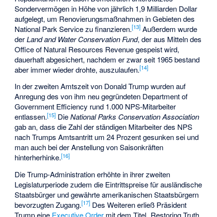
Sondervermögen in Höhe von jährlich 1,9 Milliarden Dollar
aufgelegt, um Renovierungsmaßnahmen in Gebieten des
[
13
]
National Park Service zu finanzieren.
Außerdem wurde
der
Land and Water Conservation Fund
, der aus Mitteln des
Office of Natural Resources Revenue
gespeist wird,
dauerhaft abgesichert, nachdem er zwar seit 1965 bestand
[
14
]
aber immer wieder drohte, auszulaufen.
In der zweiten Amtszeit von Donald Trump wurden auf
Anregung des von ihm neu gegründeten
Department of
Government Efficiency
rund 1.000 NPS-Mitarbeiter
[
15
]
entlassen.
Die
National Parks Conservation Association
gab an, dass die Zahl der ständigen Mitarbeiter des NPS
nach Trumps Amtsantritt um 24 Prozent gesunken sei und
man auch bei der Anstellung von Saisonkräften
[
16
]
hinterherhinke.
Die Trump-Administration erhöhte in ihrer zweiten
Legislaturperiode zudem die Eintrittspreise für ausländische
Staatsbürger und gewährte amerikanischen Staatsbürgern
[
17
]
bevorzugten Zugang.
Des Weiteren erließ Präsident
Trump eine
Executive Order
mit dem Titel „Restoring Truth