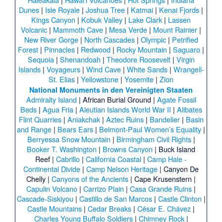
Dunes
|
Isle Royale
|
Joshua Tree
|
Katmai
|
Kenai Fjords
|
Kings Canyon
|
Kobuk Valley
|
Lake Clark
|
Lassen
Volcanic
|
Mammoth Cave
|
Mesa Verde
|
Mount Rainier
|
New River Gorge
|
North Cascades
|
Olympic
|
Petrified
Forest
|
Pinnacles
|
Redwood
|
Rocky Mountain
|
Saguaro
|
Sequoia
|
Shenandoah
|
Theodore Roosevelt
|
Virgin
Islands
|
Voyageurs
|
Wind Cave
|
White Sands
|
Wrangell-
St. Elias
|
Yellowstone
|
Yosemite
|
Zion
National Monuments in den Vereinigten Staaten
Admiralty Island
|
African Burial Ground
|
Agate Fossil
Beds
|
Agua Fria
|
Aleutian Islands World War II
|
Alibates
Flint Quarries
|
Aniakchak
|
Aztec Ruins
|
Bandelier
|
Basin
and Range
|
Bears Ears
|
Belmont-Paul Women’s Equality
|
Berryessa Snow Mountain
|
Birmingham Civil Rights
|
Booker T. Washington
|
Browns Canyon
|
Buck Island
Reef
|
Cabrillo
|
California Coastal
|
Camp Hale -
Continental Divide
|
Camp Nelson Heritage
|
Canyon De
Chelly
|
Canyons of the Ancients
|
Cape Krusenstern
|
Capulin Volcano
|
Carrizo Plain
|
Casa Grande Ruins
|
Cascade-Siskiyou
|
Castillo de San Marcos
|
Castle Clinton
|
Castle Mountains
|
Cedar Breaks
|
César E. Chávez
|
Charles Young Buffalo Soldiers
|
Chimney Rock
|