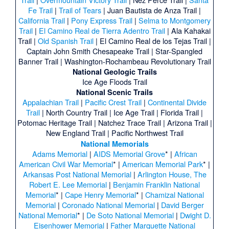
Fe Trail
|
Trail of Tears
|
Juan Bautista de Anza Trail
|
California Trail
|
Pony Express Trail
|
Selma to Montgomery
Trail
|
El Camino Real de Tierra Adentro Trail
|
Ala Kahakai
Trail
|
Old Spanish Trail
|
El Camino Real de los Tejas Trail
|
Captain John Smith Chesapeake Trail
|
Star-Spangled
Banner Trail
|
Washington-Rochambeau Revolutionary Trail
National Geologic Trails
Ice Age Floods Trail
National Scenic Trails
Appalachian Trail
|
Pacific Crest Trail
|
Continental Divide
Trail
|
North Country Trail
|
Ice Age Trail
|
Florida Trail
|
Potomac Heritage Trail
|
Natchez Trace Trail
|
Arizona Trail
|
New England Trail
|
Pacific Northwest Trail
National Memorials
Adams Memorial
|
AIDS Memorial Grove
* |
African
American Civil War Memorial
* |
American Memorial Park
* |
Arkansas Post National Memorial
|
Arlington House, The
Robert E. Lee Memorial
|
Benjamin Franklin National
Memorial
* |
Cape Henry Memorial
* |
Chamizal National
Memorial
|
Coronado National Memorial
|
David Berger
National Memorial
* |
De Soto National Memorial
|
Dwight D.
Eisenhower Memorial
|
Father Marquette National