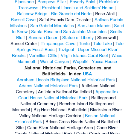
Pipestone
|
Pompeys Pillar
|
Poverty Point
|
Prehistoric
Trackways
|
President Lincoln and Soldiers’ Home
|
Rainbow Bridge
|
Río Grande del Norte
|
Rose Atoll
|
Russell Cave
|
Saint Francis Dam Disaster
|
Salinas Pueblo
Missions
|
San Gabriel Mountains
|
San Juan Islands
|
Sand
to Snow
|
Santa Rosa and San Jacinto Mountains
|
Scotts
Bluff
|
Sonoran Desert
|
Statue of Liberty
|
Stonewall
|
Sunset Crater
|
Timpanogos Cave
|
Tonto
|
Tule Lake
|
Tule
Springs Fossil Beds
|
Tuzigoot
|
Upper Missouri River
Breaks
|
Vermilion Cliffs
|
Virgin Islands Coral Reef
|
Waco
Mammoth
|
Walnut Canyon
|
Wupatki
|
Yucca House
„National Historical Parks, Cemeteries, and
Battlefields“ in den
USA
Abraham Lincoln Birthplace National Historical Park
|
Adams National Historical Park
|
Antietam National
Cemetery
|
Antietam National Battlefield
|
Appomattox
Court House National Historical Park
|
Battleground
National Cemetery
|
Beecher Island Battleground
Memorial
|
Big Hole National Battlefield
|
Blackstone River
Valley National Heritage Corridor
|
Boston National
Historical Park
|
Brices Cross Roads National Battlefield
Site
|
Cane River National Heritage Area
|
Cane River
Creole National Historical Park
|
Cedar Creek and Belle