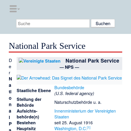
National Park Service
D
National Park Service
e
— NPS —
r
N
a
Bundesbehörde
Staatliche Ebene
ti
(U.S. federal agency)
o
Stellung der
Naturschutzbehörde u. a.
n
Behörde
a
Innenministerium der Vereinigten
Aufsichts­
Staaten
behörde(n)
l
seit 25. August 1916
Bestehen
P
[
1
]
Washington, D.C.
Hauptsitz
a