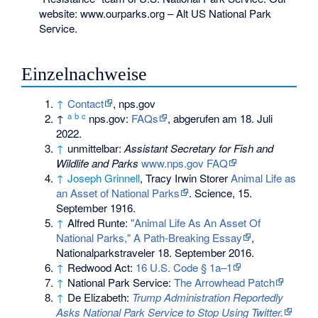
website: www.ourparks.org – Alt US National Park
Service.
Einzelnachweise
↑
Contact
, nps.gov
a
b
c
↑
nps.gov:
FAQs
, abgerufen am 18. Juli
2022.
↑
unmittelbar:
Assistant Secretary for Fish and
Wildlife and Parks
www.nps.gov FAQ
↑
Joseph Grinnell
,
Tracy Irwin Storer
Animal Life as
an Asset of National Parks
. Science, 15.
September 1916.
↑
Alfred Runte:
"Animal Life As An Asset Of
National Parks," A Path-Breaking Essay
,
Nationalparkstraveler 18. September 2016.
↑
Redwood Act:
16 U.S. Code § 1a–1
↑
National Park Service:
The Arrowhead Patch
↑
De Elizabeth:
Trump Administration Reportedly
Asks National Park Service to Stop Using Twitter.