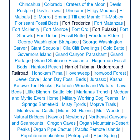
Chiricahua
|
Colorado
|
Craters of the Moon
|
Devils
Postpile
|
Devils Tower
|
Dinosaur
|
Effigy Mounds
|
El
Malpais
|
El Morro
|
Emmett Till and Mamie Till-Mobley
|
Florissant Fossil Beds
|
Fort Frederica
|
Fort Matanzas
|
Fort McHenry
|
Fort Monroe
|
Fort Ord
|
Fort Pulaski
|
Fort
Stanwix
|
Fort Union
|
Fossil Butte
|
Freedom Riders
|
George Washington Birthplace
|
George Washington
Carver
|
Giant Sequoia
|
Gila Cliff Dwellings
|
Gold Butte
|
Governors Island
|
Grand Canyon-Parashant
|
Grand
Portage
|
Grand Staircase-Escalante
|
Hagerman Fossil
Beds
|
Hanford Reach
|
Harriet Tubman Underground
Railroad
|
Hohokam Pima
|
Hovenweep
|
Ironwood Forest
|
Jewel Cave
|
John Day Fossil Beds
|
Jurassic
|
Kasha-
Katuwe Tent Rocks
|
Katahdin Woods and Waters
|
Lava
Beds
|
Little Bighorn Battlefield
|
Marianas Trench
|
Medgar
and Myrlie Evers Home
|
Military Working Dog Teams
|
Mill
Springs Battlefield
|
Misty Fjords
|
Mojave Trails
|
Montezuma Castle
|
Mount St. Helens
|
Muir Woods
|
Natural Bridges
|
Navajo
|
Newberry
|
Northeast Canyons
and Seamounts
|
Oregon Caves
|
Organ Mountains-Desert
Peaks
|
Organ Pipe Cactus
|
Pacific Remote Islands
|
Papahānaumokuākea
|
Petroglyph
|
Pipe Spring
|