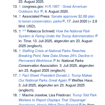
23. August 2025
.
↑
congress.gov:
H.R.1957 - Great American
Outdoors Act
, 4. August 2020.
↑
Associated Press:
Senate approves $2.8B plan
to boost conservation, parks
, 17. Juni 2020 (= 2,8
Mrd. USD).
a
b
↑
Rebecca Schneid:
How the National Park
System Is Faring Under the Trump Administration.
In:
Time.
13. Juli 2025,
abgerufen am 23. August
2025
(englisch).
↑
Staffing Crisis at National Parks Reaches
Breaking Point, New Data Shows 24% Decline in
Permanent Workforce.
In:
National Parks
Conservation Association.
3. Juli 2025,
abgerufen
am 23. August 2025
(englisch).
↑
Fact Sheet: President Donald J. Trump Makes
Our National Parks Great Again.
Weißes Haus,
3. Juli 2025,
abgerufen am 23. August 2025
(englisch).
↑
Maxine Joselow, Lisa Friedman:
Trump Told Park
Workers to Report Displays That ‘Disparage’
Americans. Here’s What They Flagged.
In:
New