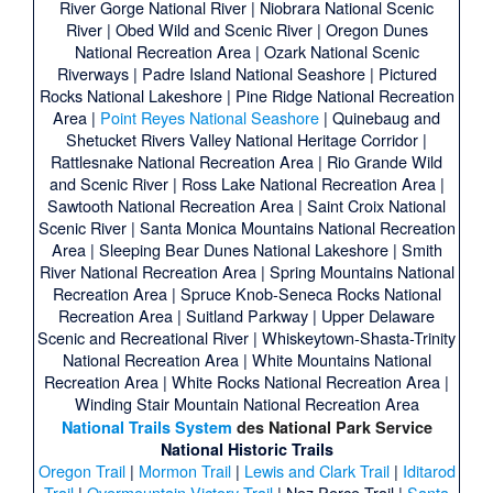
River Gorge National River
|
Niobrara National Scenic
River
|
Obed Wild and Scenic River
|
Oregon Dunes
National Recreation Area
|
Ozark National Scenic
Riverways
|
Padre Island National Seashore
|
Pictured
Rocks National Lakeshore
|
Pine Ridge National Recreation
Area
|
Point Reyes National Seashore
|
Quinebaug and
Shetucket Rivers Valley National Heritage Corridor
|
Rattlesnake National Recreation Area
|
Rio Grande Wild
and Scenic River
|
Ross Lake National Recreation Area
|
Sawtooth National Recreation Area
|
Saint Croix National
Scenic River
|
Santa Monica Mountains National Recreation
Area
|
Sleeping Bear Dunes National Lakeshore
|
Smith
River National Recreation Area
|
Spring Mountains National
Recreation Area
|
Spruce Knob-Seneca Rocks National
Recreation Area
|
Suitland Parkway
|
Upper Delaware
Scenic and Recreational River
|
Whiskeytown-Shasta-Trinity
National Recreation Area
|
White Mountains National
Recreation Area
|
White Rocks National Recreation Area
|
Winding Stair Mountain National Recreation Area
National Trails System
des
National Park Service
National Historic Trails
Oregon Trail
|
Mormon Trail
|
Lewis and Clark Trail
|
Iditarod
Trail
|
Overmountain Victory Trail
|
Nez Perce Trail
|
Santa