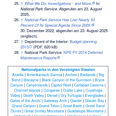
↑
What We Do: Investigations - and More.
In:
National Park Service.
Abgerufen am 23. August
2025
.
↑
National Park Service Has Lost Nearly 50
Percent Of Its Special Agents Since 2000.
30. Dezember 2022,
abgerufen am 23. August 2025
(englisch).
↑
Department of the Interior:
Budget planning
2013
(PDF; 620 kB)
↑
National Park Service:
NPS FY 2014 Deferred
Maintenance Reports
Nationalparks in den Vereinigten Staaten
Acadia
|
Amerikanisch-Samoa
|
Arches
|
Badlands
|
Big
Bend
|
Biscayne
|
Black Canyon of the Gunnison
|
Bryce
Canyon
|
Canyonlands
|
Capitol Reef
|
Carlsbad Caverns
|
Channel Islands
|
Congaree
|
Crater Lake
|
Cuyahoga
Valley
|
Death Valley
|
Denali
|
Dry Tortugas
|
Everglades
|
Gates of the Arctic
|
Gateway Arch
|
Glacier
|
Glacier Bay
|
Grand Canyon
|
Grand Teton
|
Great Basin
|
Great Sand
Dunes
|
Great Smoky Mountains
|
Guadalupe Mountains
|
Haleakalā
|
Hawaiʻi Volcanoes
|
Hot Springs
|
Indiana