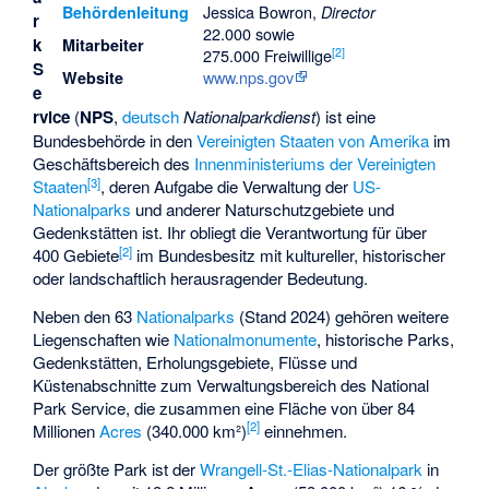
Jessica Bowron,
Behördenleitung
Director
r
22.000 sowie
k
Mitarbeiter
[
2
]
275.000 Freiwillige
S
www.nps.gov
Website
e
rvice
(
NPS
,
deutsch
Nationalparkdienst
) ist eine
Bundesbehörde in den
Vereinigten Staaten von Amerika
im
Geschäftsbereich des
Innenministeriums der Vereinigten
[
3
]
Staaten
, deren Aufgabe die Verwaltung der
US-
Nationalparks
und anderer Naturschutzgebiete und
Gedenkstätten ist. Ihr obliegt die Verantwortung für über
[
2
]
400 Gebiete
im Bundesbesitz mit kultureller, historischer
oder landschaftlich herausragender Bedeutung.
Neben den 63
Nationalparks
(Stand 2024) gehören weitere
Liegenschaften wie
Nationalmonumente
, historische Parks,
Gedenkstätten, Erholungsgebiete, Flüsse und
Küstenabschnitte zum Verwaltungsbereich des National
Park Service, die zusammen eine Fläche von über 84
[
2
]
Millionen
Acres
(340.000 km²)
einnehmen.
Der größte Park ist der
Wrangell-St.-Elias-Nationalpark
in