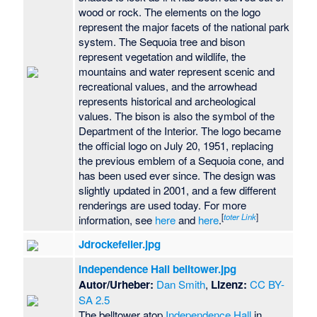
wood or rock. The elements on the logo
represent the major facets of the national park
system. The Sequoia tree and bison
represent vegetation and wildlife, the
mountains and water represent scenic and
recreational values, and the arrowhead
represents historical and archeological
values. The bison is also the symbol of the
Department of the Interior. The logo became
the official logo on July 20, 1951, replacing
the previous emblem of a Sequoia cone, and
has been used ever since. The design was
slightly updated in 2001, and a few different
renderings are used today. For more
[
toter Link
]
information, see
here
and
here
.
Jdrockefeller.jpg
Independence Hall belltower.jpg
Autor/Urheber:
Dan Smith
,
Lizenz:
CC BY-
SA 2.5
The belltower atop
Independence Hall
in