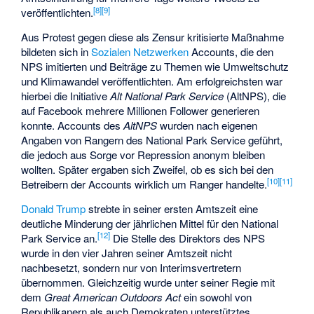
[
8
]
[
9
]
veröffentlichten.
Aus Protest gegen diese als Zensur kritisierte Maßnahme
bildeten sich in
Sozialen Netzwerken
Accounts, die den
NPS imitierten und Beiträge zu Themen wie Umweltschutz
und Klimawandel veröffentlichten. Am erfolgreichsten war
hierbei die Initiative
Alt National Park Service
(AltNPS), die
auf Facebook mehrere Millionen Follower generieren
konnte. Accounts des
AltNPS
wurden nach eigenen
Angaben von Rangern des National Park Service geführt,
die jedoch aus Sorge vor Repression anonym bleiben
wollten. Später ergaben sich Zweifel, ob es sich bei den
[
10
]
[
11
]
Betreibern der Accounts wirklich um Ranger handelte.
Donald Trump
strebte in seiner ersten Amtszeit eine
deutliche Minderung der jährlichen Mittel für den National
[
12
]
Park Service an.
Die Stelle des Direktors des NPS
wurde in den vier Jahren seiner Amtszeit nicht
nachbesetzt, sondern nur von Interimsvertretern
übernommen. Gleichzeitig wurde unter seiner Regie mit
dem
Great American Outdoors Act
ein sowohl von
Republikanern als auch Demokraten unterstütztes