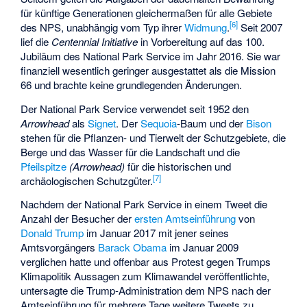
für künftige Generationen gleichermaßen für alle Gebiete
[
6
]
des NPS, unabhängig vom Typ ihrer
Widmung
.
Seit 2007
lief die
Centennial Initiative
in Vorbereitung auf das 100.
Jubiläum des National Park Service im Jahr 2016. Sie war
finanziell wesentlich geringer ausgestattet als die Mission
66 und brachte keine grundlegenden Änderungen.
Der National Park Service verwendet seit 1952 den
Arrowhead
als
Signet
. Der
Sequoia
-Baum und der
Bison
stehen für die Pflanzen- und Tierwelt der Schutzgebiete, die
Berge und das Wasser für die Landschaft und die
Pfeilspitze
(Arrowhead)
für die historischen und
[
7
]
archäologischen Schutzgüter.
Nachdem der National Park Service in einem Tweet die
Anzahl der Besucher der
ersten Amtseinführung
von
Donald Trump
im Januar 2017 mit jener seines
Amtsvorgängers
Barack Obama
im Januar 2009
verglichen hatte und offenbar aus Protest gegen Trumps
Klimapolitik Aussagen zum Klimawandel veröffentlichte,
untersagte die Trump-Administration dem NPS nach der
Amtseinführung für mehrere Tage weitere Tweets zu