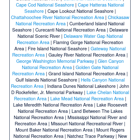
Cape Cod National Seashore
|
Cape Hatteras National
Seashore
|
Cape Lookout National Seashore
|
Chattahoochee River National Recreation Area
|
Chickasaw
National Recreation Area
|
Cumberland Island National
Seashore
|
Curecanti National Recreation Area
|
Delaware
National Scenic River
|
Delaware Water Gap National
Recreation Area
|
Flaming Gorge National Recreation
Area
|
Fire Island National Seashore
|
Gateway National
Recreation Area
|
Gauley River National Recreation Area
|
George Washington Memorial Parkway
|
Glen Canyon
National Recreation Area
|
Golden Gate National
Recreation Area
|
Grand Island National Recreation Area
|
Gulf Islands National Seashore
|
Hells Canyon National
Recreation Area
|
Indiana Dunes National Lakeshore
|
John
D Rockefeller, Jr. Memorial Parkway
|
Lake Chelan National
Recreation Area
|
Lake Mead National Recreation Area
|
Lake Meredith National Recreation Area
|
Lake Roosevelt
National Recreation Area
|
Land Between The Lakes
National Recreation Area
|
Mississippi National River and
Recreation Area
|
Missouri National Recreational River
|
Mount Baker National Recreation Area
|
Mount Rogers
National Recreation Area
|
Natchez Trace Parkway
|
New