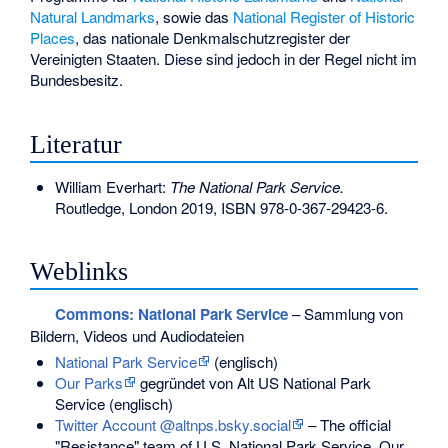
Natural Landmarks
, sowie das
National Register of Historic
Places
, das nationale Denkmalschutzregister der
Vereinigten Staaten. Diese sind jedoch in der Regel nicht im
Bundesbesitz.
Literatur
William Everhart:
The National Park Service.
Routledge, London 2019,
ISBN 978-0-367-29423-6
.
Weblinks
Commons
: National Park Service
– Sammlung von
Bildern, Videos und Audiodateien
National Park Service
(englisch)
Our Parks
gegründet von Alt US National Park
Service (englisch)
Twitter Account @altnps.bsky.social
– The official
"Resistance" team of U.S. National Park Service. Our