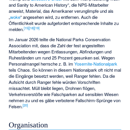
and Sanity to American History“, die NPS-Mitarbeiter
anweist, Material, das Amerikaner verunglimpfe und als
„
woke
“ angesehen wird, zu entfernen. Auch die
Öffentlichkeit wurde aufgefordert entsprechende Inhalte zu
[
15
]
[
18
]
[
19
]
melden.
Im Januar 2026 teilte die
National Parks Conservation
Association
mit, dass die Zahl der fest angestellten
Mitarbeitenden wegen Entlassungen, Abfindungen und
Ruheständen um rund 25 Prozent gesunken sei. Wegen
Personalmangel herrsche z. B. im
Yosemite-Nationalpark
teils Chaos. So können in diesem Nationalpark oft nicht mal
die Eingänge besetzt werden, weil Ranger fehlen. Da die
Aufsicht durch Ranger fehle würden Vorschriften
missachtet. Müll bleibt liegen, Drohnen flögen,
Verkehrsverstöße wie Falschparken auf sensiblen Wiesen
nehmen zu und es gäbe verbotene Fallschirm-Sprünge von
[
20
]
Felsen.
Organisation