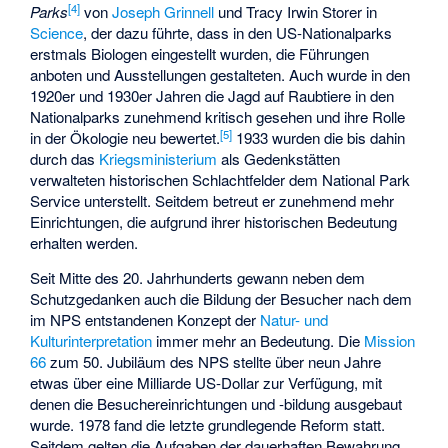
[
4
]
Parks
von
Joseph Grinnell
und
Tracy Irwin Storer
in
Science
, der dazu führte, dass in den US-Nationalparks
erstmals Biologen eingestellt wurden, die Führungen
anboten und Ausstellungen gestalteten. Auch wurde in den
1920er und 1930er Jahren die Jagd auf Raubtiere in den
Nationalparks zunehmend kritisch gesehen und ihre Rolle
[
5
]
in der Ökologie neu bewertet.
1933 wurden die bis dahin
durch das
Kriegsministerium
als Gedenkstätten
verwalteten historischen Schlachtfelder dem National Park
Service unterstellt. Seitdem betreut er zunehmend mehr
Einrichtungen, die aufgrund ihrer historischen Bedeutung
erhalten werden.
Seit Mitte des 20. Jahrhunderts gewann neben dem
Schutzgedanken auch die Bildung der Besucher nach dem
im NPS entstandenen Konzept der
Natur- und
Kulturinterpretation
immer mehr an Bedeutung. Die
Mission
66
zum 50. Jubiläum des NPS stellte über neun Jahre
etwas über eine Milliarde US-Dollar zur Verfügung, mit
denen die Besuchereinrichtungen und -bildung ausgebaut
wurde. 1978 fand die letzte grundlegende Reform statt.
Seitdem gelten die Aufgaben der dauerhaften Bewahrung