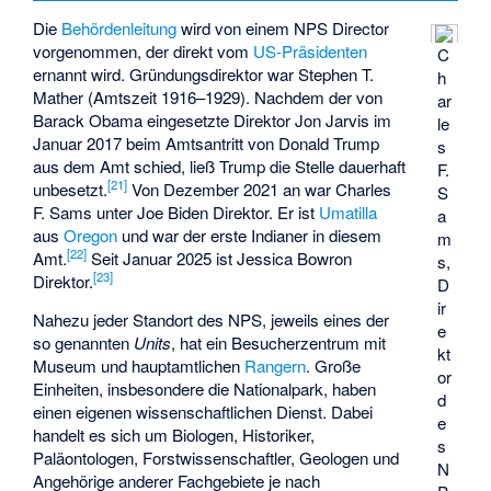
Die
Behördenleitung
wird von einem NPS Director
vorgenommen, der direkt vom
US-Präsidenten
C
ernannt wird. Gründungsdirektor war
Stephen T.
h
Mather
(Amtszeit 1916–1929). Nachdem der von
ar
Barack Obama eingesetzte Direktor Jon Jarvis im
le
Januar 2017 beim Amtsantritt von Donald Trump
s
aus dem Amt schied, ließ Trump die Stelle dauerhaft
F.
[
21
]
unbesetzt.
Von Dezember 2021 an war Charles
S
F. Sams unter Joe Biden Direktor. Er ist
Umatilla
a
aus
Oregon
und war der erste Indianer in diesem
m
[
22
]
Amt.
Seit Januar 2025 ist Jessica Bowron
s,
[
23
]
Direktor.
D
ir
Nahezu jeder Standort des NPS, jeweils eines der
e
so genannten
Units
, hat ein Besucherzentrum mit
kt
Museum und hauptamtlichen
Rangern
. Große
or
Einheiten, insbesondere die Nationalpark, haben
d
einen eigenen wissenschaftlichen Dienst. Dabei
e
handelt es sich um Biologen, Historiker,
s
Paläontologen, Forstwissenschaftler, Geologen und
N
Angehörige anderer Fachgebiete je nach