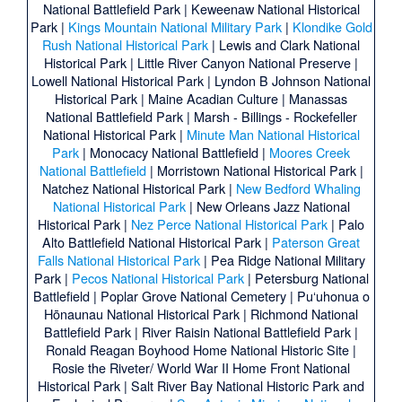
National Battlefield Park
|
Keweenaw National Historical
Park
|
Kings Mountain National Military Park
|
Klondike Gold
Rush National Historical Park
|
Lewis and Clark National
Historical Park
|
Little River Canyon National Preserve
|
Lowell National Historical Park
|
Lyndon B Johnson National
Historical Park
|
Maine Acadian Culture
|
Manassas
National Battlefield Park
|
Marsh - Billings - Rockefeller
National Historical Park
|
Minute Man National Historical
Park
|
Monocacy National Battlefield
|
Moores Creek
National Battlefield
|
Morristown National Historical Park
|
Natchez National Historical Park
|
New Bedford Whaling
National Historical Park
|
New Orleans Jazz National
Historical Park
|
Nez Perce National Historical Park
|
Palo
Alto Battlefield National Historical Park
|
Paterson Great
Falls National Historical Park
|
Pea Ridge National Military
Park
|
Pecos National Historical Park
|
Petersburg National
Battlefield
|
Poplar Grove National Cemetery
|
Puʻuhonua o
Hōnaunau National Historical Park
|
Richmond National
Battlefield Park
|
River Raisin National Battlefield Park
|
Ronald Reagan Boyhood Home National Historic Site
|
Rosie the Riveter/ World War II Home Front National
Historical Park
|
Salt River Bay National Historic Park and