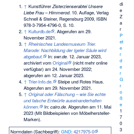
di
↑
Kunstführer
Zisterzienserabtei Unsere
e
Liebe Frau – Himmerod
. 10. Auflage, Verlag
Z
Schnell & Steiner, Regensburg 2009,
ISBN
a
978-3-7954-4796-0
, S. 10.
r
↑
Kulturdb.de
. Abgerufen am 29.
P
November 2021.
et
↑
Rheinisches Landesmuseum Trier.
e
Marode: Nachbildung der Igeler Säule wird
r
abgebaut.
In:
swr.de.
12. Januar 2023,
d
archiviert vom
Original
(nicht mehr online
e
verfügbar) am
24. November 2022
;
r
abgerufen am 12. Januar 2023
.
G
↑
Trier-Info.de.
Steipe und Rotes Haus.
r
Abgerufen am 29. November 2021.
o
↑
Original oder Fälschung – wie Sie echte
ß
und falsche Entwürfe auseinanderhalten
e
können.
In:
cairo.de.
Abgerufen am 11. Mai
1
2023
(Mit Bildbeispielen von Möbelhersteller-
7
Marken).
0
3
Normdaten (Sachbegriff):
GND
:
4217975-0