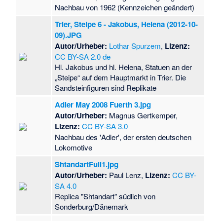
Nachbau von 1962 (Kennzeichen geändert)
Trier, Steipe 6 - Jakobus, Helena (2012-10-
09).JPG
Autor/Urheber:
Lothar Spurzem
,
Lizenz:
CC BY-SA 2.0 de
Hl. Jakobus und hl. Helena, Statuen an der
„Steipe“ auf dem Hauptmarkt in Trier. Die
Sandsteinfiguren sind Replikate
Adler May 2008 Fuerth 3.jpg
Autor/Urheber:
Magnus Gertkemper,
Lizenz:
CC BY-SA 3.0
Nachbau des 'Adler', der ersten deutschen
Lokomotive
ShtandartFull1.jpg
Autor/Urheber:
Paul Lenz,
Lizenz:
CC BY-
SA 4.0
Replica "Shtandart" südlich von
Sonderburg/Dänemark