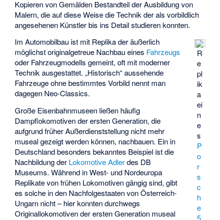
Kopieren von Gemälden Bestandteil der Ausbildung von
Malern, die auf diese Weise die Technik der als vorbildlich
angesehenen Künstler bis ins Detail studieren konnten.
Im Automobilbau ist mit Replika der äußerlich
möglichst originalgetreue Nachbau eines
Fahrzeugs
R
oder Fahrzeugmodells gemeint, oft mit moderner
e
Technik ausgestattet. „Historisch“ aussehende
pl
Fahrzeuge ohne bestimmtes Vorbild nennt man
ik
dagegen
Neo-Classics
.
a
ei
Große Eisenbahnmuseen ließen häufig
n
Dampflokomotiven der ersten Generation, die
e
aufgrund früher Außerdienststellung nicht mehr
s
museal gezeigt werden können, nachbauen. Ein in
P
Deutschland besonders bekanntes Beispiel ist die
o
Nachbildung der
Lokomotive Adler
des
DB
r
Museums
. Während in West- und Nordeuropa
s
Replikate von frühen Lokomotiven gängig sind, gibt
c
es solche in den Nachfolgestaaten von Österreich-
h
Ungarn nicht – hier konnten durchwegs
e
Originallokomotiven der ersten Generation museal
5