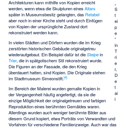
Architekturen kann mithilfe von Kopien erreicht
„
werden, wenn etwa die Skulpturen eines
Altars
S
später in Museumsbesitz gelangten, das
Retabel
t
aber noch in einer Kirche steht und durch Einfügen
ei
von Kopien der ursprüngliche Zustand dort
p
rekonstruiert werden kann.
e
“
In vielen Städten und Dörfern wurden die im Krieg
in
zerstörten historischen Gebäude originalgetreu
T
wiederaufgebaut. Ein Beispiel dafür ist die
Steipe
in
ri
Trier
, die in spätgotischem Stil rekonstruiert wurde.
e
Die Figuren an der Fassade, die den Krieg
r,
überdauert hatten, sind Kopien. Die Originale stehen
D
[
4
]
im Stadtmuseum Simeonstift.
e
t
Im Bereich der Malerei wurden gemalte Kopien in
ai
der Vergangenheit häufig angefertigt, da sie die
l
einzige Möglichkeit der originalgetreuen und farbigen
Reproduktion eines berühmten Gemäldes waren.
Allerdings wurden auch weniger berühmte Bilder aus
diesem Grund kopiert, etwa Porträts von Verwandten und
Vorfahren für verschiedene Familienzweige. Auch war das