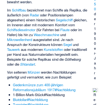
bewahrt werden.
5
0
Im
Schiffbau
bezeichnet man Schiffe als Replika, die
d
äußerlich (von
Radar
oder
Positionslampen
e
abgesehen) einem historischen
Segelschiff
gleichen,
r
im Inneren aber mit modernem Komfort vom
1
Schiffsdieselmotor
(für Fahrten bei
Flaute
oder im
9
Hafen) bis hin zu
Waschmaschine
und
5
Mikrowellenherd
ausgestattet sind. Je nach
0
Anspruch der Konstrukteure können
Segel
und
e
Tauwerk
aus modernen
Kunststoffen
oder traditionell
r-
per Hand aus Naturmaterialien hergestellt sein.
J
Beispiele für solche Replikas sind die
Götheborg
a
oder die
Shtandart
.
h
Von seltenen
Münzen
werden Nachbildungen
r
gefertigt und vermarktet, wie zum Beispiel:
e
Gedenkmünze zum 400-jährigen
Reformationsjubiläum 1917#Nachbildung
R
1-Billion-Mark-Stück#Nachbildung
e
Blutdollar#Nachbildung
pl
Turmtaler#Nachbildung