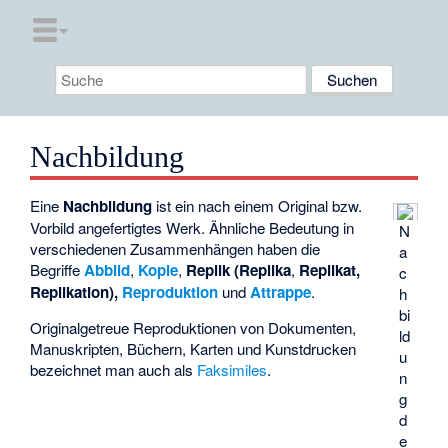
Nachbildung
Eine
Nachbildung
ist ein nach einem Original bzw.
Vorbild angefertigtes Werk. Ähnliche Bedeutung in
N
verschiedenen Zusammenhängen haben die
a
Begriffe
Abbild
,
Kopie
,
Replik (Replika
,
Replikat,
c
Replikation),
Reproduktion
und
Attrappe
.
h
bi
Originalgetreue Reproduktionen von Dokumenten,
ld
Manuskripten, Büchern, Karten und Kunstdrucken
u
bezeichnet man auch als
Faksimiles
.
n
g
d
e