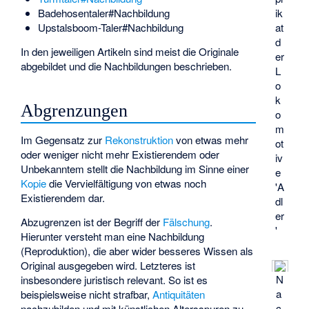
ik
Badehosentaler#Nachbildung
at
Upstalsboom-Taler#Nachbildung
d
In den jeweiligen Artikeln sind meist die Originale
er
abgebildet und die Nachbildungen beschrieben.
L
o
k
Abgrenzungen
o
m
Im Gegensatz zur
Rekonstruktion
von etwas mehr
ot
oder weniger nicht mehr Existierendem oder
iv
Unbekanntem stellt die Nachbildung im Sinne einer
e
Kopie
die Vervielfältigung von etwas noch
'A
Existierendem dar.
dl
er
Abzugrenzen ist der Begriff der
Fälschung
.
'
Hierunter versteht man eine Nachbildung
(Reproduktion), die aber wider besseres Wissen als
Original ausgegeben wird. Letzteres ist
N
insbesondere juristisch relevant. So ist es
a
beispielsweise nicht strafbar,
Antiquitäten
c
nachzubilden und mit künstlichen Altersspuren zu