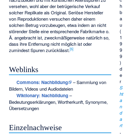
h
versehen, wohl aber der betrügerische Verkauf
b
solcher Replikate als Original. Seriöse Hersteller
a
von Reproduktionen versuchen daher einem
u
solchen Betrug vorzubeugen, etwa indem an nicht
(
störender Stelle eine entsprechende Fabrikmarke o.
1
Ä. angebracht ist, zweckmäßigerweise natürlich so,
9
dass ihre Entfernung nicht möglich ist oder
[
5
]
9
zumindest Spuren zurücklässt.
9
)
Weblinks
d
e
r
Commons
: Nachbildung
– Sammlung von
S
Bildern, Videos und Audiodateien
ht
Wiktionary: Nachbildung
–
a
Bedeutungserklärungen, Wortherkunft, Synonyme,
n
Übersetzungen
d
a
rt
Einzelnachweise
,