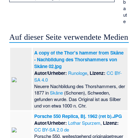
b
a
ut
e
Auf dieser Seite verwendete Medien
A copy of the Thor's hammer from Skåne
- Nachbildung des Thorshammers von
Skåne 02.jpg
Autor/Urheber:
Runologe
,
Lizenz:
CC BY-
SA 4.0
Neuere Nachbildung des Thorshammers, der
1877 in
Skåne
(Schonen), Schweden,
gefunden wurde. Das Original ist aus Silber
und von etwa 1000 n. Chr.
Porsche 550 Replica, Bj. 1962 (ret b).JPG
Autor/Urheber:
Lothar Spurzem
,
Lizenz:
CC BY-SA 2.0 de
Porsche 550, weitestgehend originalgetreuer