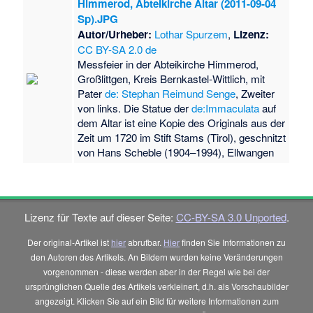
Himmerod, Abteikirche Altar (2011-09-04
Sp).JPG
Autor/Urheber:
Lothar Spurzem
,
Lizenz:
CC BY-SA 2.0 de
Messfeier in der Abteikirche Himmerod,
Großlittgen, Kreis Bernkastel-Wittlich, mit
Pater
de: Stephan Reimund Senge
, Zweiter
von links. Die Statue der
de:Immaculata
auf
dem Altar ist eine Kopie des Originals aus der
Zeit um 1720 im Stift Stams (Tirol), geschnitzt
von Hans Scheble (1904–1994), Ellwangen
Lizenz für Texte auf dieser Seite:
CC-BY-SA 3.0 Unported
.
Der original-Artikel ist
hier
abrufbar.
Hier
finden Sie Informationen zu
den Autoren des Artikels. An Bildern wurden keine Veränderungen
vorgenommen - diese werden aber in der Regel wie bei der
ursprünglichen Quelle des Artikels verkleinert, d.h. als Vorschaubilder
angezeigt. Klicken Sie auf ein Bild für weitere Informationen zum