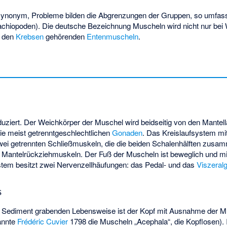
 synonym, Probleme bilden die Abgrenzungen der Gruppen, so umfasste
chiopoden). Die deutsche Bezeichnung Muscheln wird nicht nur bei 
u den
Krebsen
gehörenden
Entenmuscheln
.
duziert. Der Weichkörper der Muschel wird beidseitig von den Mante
ie meist getrenntgeschlechtlichen
Gonaden
. Das Kreislaufsystem mit
wei getrennten Schließmuskeln, die die beiden Schalenhälften zusa
 Mantelrückziehmuskeln. Der Fuß der Muscheln ist beweglich und m
tem besitzt zwei Nervenzellhäufungen: das Pedal- und das
Viszeral
s
im Sediment grabenden Lebensweise ist der Kopf mit Ausnahme der 
annte
Frédéric Cuvier
1798 die Muscheln „Acephala“, die Kopflosen). 