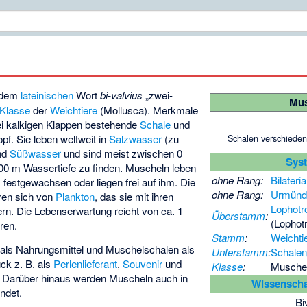
 dem
lateinischen
Wort
bi-valvius
„zwei-
Mus
Klasse
der
Weichtiere
(Mollusca). Merkmale
ei kalkigen Klappen bestehende
Schale
und
Schalen verschiede
pf. Sie leben weltweit in
Salzwasser
(zu
nd
Süßwasser
und sind meist zwischen 0
Sys
000 m Wassertiefe zu finden. Muscheln leben
ohne Rang:
Bilateria
festgewachsen oder liegen frei auf ihm. Die
ohne Rang:
Urmünd
ren sich von
Plankton
, das sie mit ihren
Lophotr
rn. Die Lebenserwartung reicht von ca. 1
Überstamm
:
(Lophot
ren.
Stamm
:
Weichti
als Nahrungsmittel und Muschelschalen als
Unterstamm
:
Schalen
ck z. B. als
Perlenlieferant
,
Souvenir
und
Klasse
:
Musche
. Darüber hinaus werden Muscheln auch in
Wissenscha
ndet.
Bi