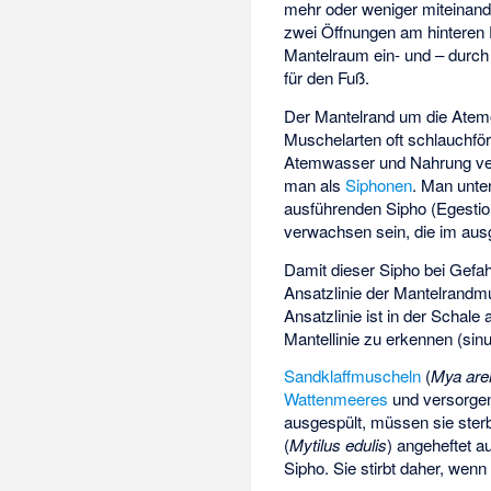
mehr oder weniger miteinand
zwei Öffnungen am hinteren
Mantelraum ein- und – durch 
für den Fuß.
Der Mantelrand um die Atem
Muschelarten oft schlauchför
Atemwasser und Nahrung vers
man als
Siphonen
. Man unte
ausführenden Sipho (Egestio
verwachsen sein, die im ausg
Damit dieser Sipho bei Gefa
Ansatzlinie der Mantelrand
Ansatzlinie ist in der Schal
Mantellinie zu erkennen (sinup
Sandklaffmuscheln
(
Mya are
Wattenmeeres
und versorgen
ausgespült, müssen sie ster
(
Mytilus edulis
) angeheftet a
Sipho. Sie stirbt daher, wenn