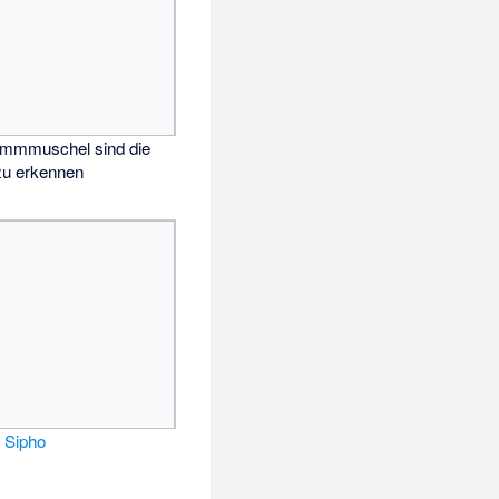
ammmuschel sind die
zu erkennen
t
Sipho