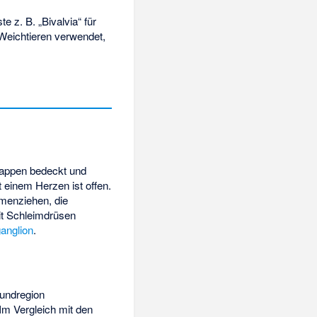
 z. B. „Bivalvia“ für
Weichtieren verwendet,
llappen bedeckt und
 einem Herzen ist offen.
mmenziehen, die
it Schleimdrüsen
ganglion
.
Mundregion
Im Vergleich mit den