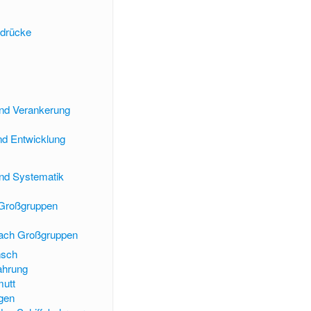
drücke
nd Verankerung
nd Entwicklung
nd Systematik
 Großgruppen
nach Großgruppen
nsch
ahrung
mutt
gen