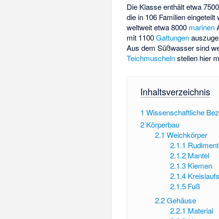
Die Klasse enthält etwa 750
die in 106 Familien eingeteil
weltweit etwa 8000
marinen
A
mit 1100
Gattungen
auszugeh
Aus dem Süßwasser sind weit
Teichmuscheln
stellen hier m
Inhaltsverzeichnis
1
Wissenschaftliche Be
2
Körperbau
2.1
Weichkörper
2.1.1
Rudiment
2.1.2
Mantel
2.1.3
Kiemen
2.1.4
Kreislauf
2.1.5
Fuß
2.2
Gehäuse
2.2.1
Material