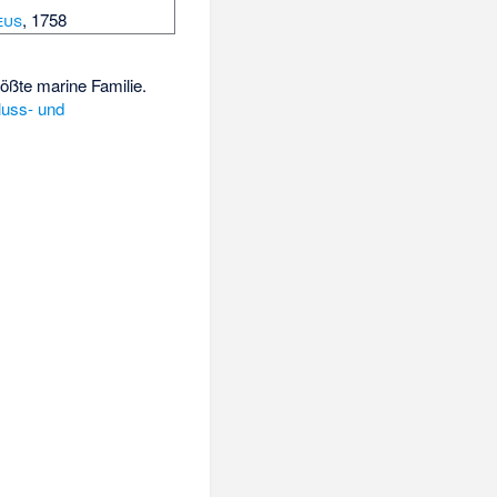
eus
, 1758
rößte marine Familie.
luss- und