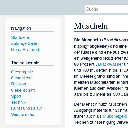
Muscheln
Navigation
Startseite
Die
Muscheln
(
Bivalvia
von
Zufällige Seite
klappig“ abgeleitet) sind eine
Neu / Featured
der Klasse sind eine aus zw
ein weitgehend reduzierter Ko
Themenportale
80 Prozent),
Brackwasser
u
und 100 m, selten in bis 11.
Geographie
im Meeresgrund, sind an ihm 
Geschichte
meisten Muschelarten ernäh
Religion
Kiemen aus dem Wasser filte
Gesellschaft
Jahr bis zu mehr als 500 Jah
Sport
Technik
Der Mensch nutzt Muscheln 
Kunst und Kultur
Ausgangsmaterial für Schmu
Wissenschaft
früher auch als
Muschelgeld
Teichen zur Reinigung verwe