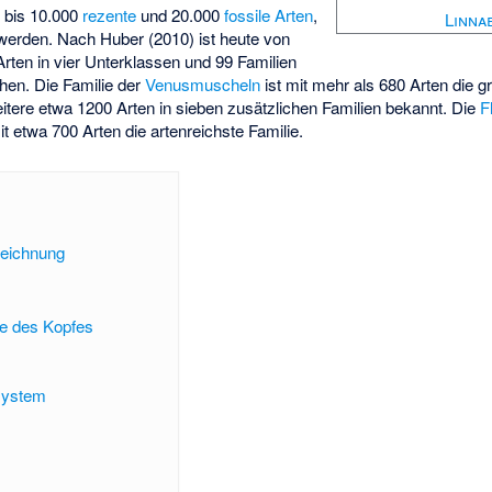
0 bis 10.000
rezente
und 20.000
fossile
Arten
,
Linna
t werden. Nach Huber (2010) ist heute von
rten in vier Unterklassen und 99 Familien
en. Die Familie der
Venusmuscheln
ist mit mehr als 680 Arten die g
ere etwa 1200 Arten in sieben zusätzlichen Familien bekannt. Die
F
it etwa 700 Arten die artenreichste Familie.
zeichnung
e des Kopfes
system