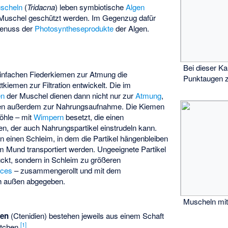
scheln
(
Tridacna
) leben symbiotische
Algen
r Muschel geschützt werden. Im Gegenzug dafür
Genuss der
Photosyntheseprodukte
der Algen.
Bei dieser K
einfachen Fiederkiemen zur Atmung die
Punktaugen 
kiemen zur Filtration entwickelt. Die im
en
der Muschel dienen dann nicht nur zur
Atmung
,
ten außerdem zur Nahrungsaufnahme. Die Kiemen
öhle – mit
Wimpern
besetzt, die einen
, der auch Nahrungspartikel einstrudeln kann.
 einen Schleim, in dem die Partikel hängenbleiben
Mund transportiert werden. Ungeeignete Partikel
uckt, sondern in Schleim zu größeren
eces
– zusammengerollt und mit dem
h außen abgegeben.
Muscheln mi
men
(Ctenidien) bestehen jeweils aus einem Schaft
[
1
]
tchen.