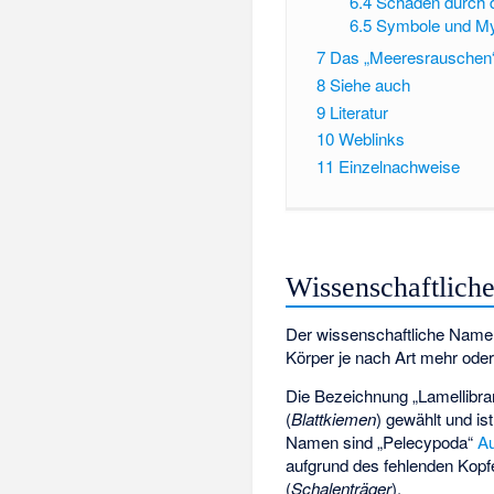
6.4
Schäden durch 
6.5
Symbole und My
7
Das „Meeresrauschen“
8
Siehe auch
9
Literatur
10
Weblinks
11
Einzelnachweise
Wissenschaftlich
Der wissenschaftliche Name „
Körper je nach Art mehr ode
Die Bezeichnung „Lamellibr
(
Blattkiemen
) gewählt und is
Namen sind „Pelecypoda“
Au
aufgrund des fehlenden Kopf
(
Schalenträger
).