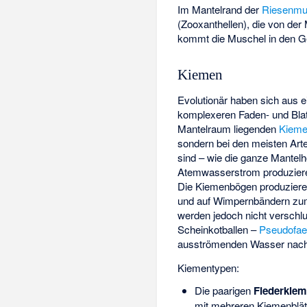
Im Mantelrand der
Riesenmu
(Zooxanthellen), die von de
kommt die Muschel in den 
Kiemen
Evolutionär haben sich aus 
komplexeren Faden- und Blatt
Mantelraum liegenden
Kiem
sondern bei den meisten Ar
sind – wie die ganze Mantelh
Atemwasserstrom produzieren
Die Kiemenbögen produzieren
und auf Wimpernbändern zum 
werden jedoch nicht verschl
Scheinkotballen –
Pseudofa
ausströmenden Wasser nac
Kiementypen:
Die paarigen
Fiederkie
mit mehreren Kiemenblät