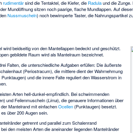
ch
rudimentär
sind die Tentaktel, die Kiefer, die
Radula
und die Zunge. 
 der Mundöffnung sitzen noch paarige, flache Mundlappen. Auf diese
 den
Nussmuscheln
) noch bewimperte Taster, die Nahrungspartikel 
 wird beidseitig von den Mantellappen bedeckt und geschützt.
ppen gebildete Raum wird als Mantelraum bezeichnet.
ei Falten, die unterschiedliche Aufgaben erfüllen: Die äußerste
Schalenhaut (Periostracum), die mittlere dient der Wahrnehmung
 Punktaugen) und die innere Falte reguliert den Wasserstrom in
men.
meisten Arten hell-dunkel-empfindlich. Bei schwimmenden
en
) und Feilenmuscheln (
Lima
), die genauere Informationen über
 der Mantelrand mit einfachen
Ocellen
(Punktaugen) besetzt.
es über 200 Augen sein.
antelränder getrennt und parallel zum Schalenrand
sind bei den meisten Arten die aneinander liegenden Mantelränder