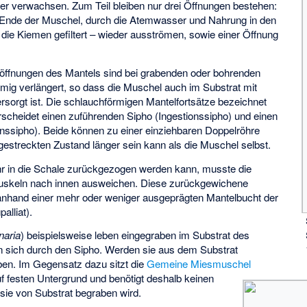
er verwachsen. Zum Teil bleiben nur drei Öffnungen bestehen:
 Ende der Muschel, durch die Atemwasser und Nahrung in den
die Kiemen gefiltert – wieder ausströmen, sowie einer Öffnung
öffnungen des Mantels sind bei grabenden oder bohrenden
mig verlängert, so dass die Muschel auch im Substrat mit
orgt ist. Die schlauchförmigen Mantelfortsätze bezeichnet
rscheidet einen zuführenden Sipho (Ingestionssipho) und einen
nssipho). Beide können zu einer einziehbaren Doppelröhre
estreckten Zustand länger sein kann als die Muschel selbst.
hr in die Schale zurückgezogen werden kann, musste die
muskeln nach innen ausweichen. Diese zurückgewichene
e anhand einer mehr oder weniger ausgeprägten Mantelbucht der
alliat).
naria
) beispielsweise leben eingegraben im Substrat des
 sich durch den Sipho. Werden sie aus dem Substrat
ben. Im Gegensatz dazu sitzt die
Gemeine Miesmuschel
uf festen Untergrund und benötigt deshalb keinen
 sie von Substrat begraben wird.