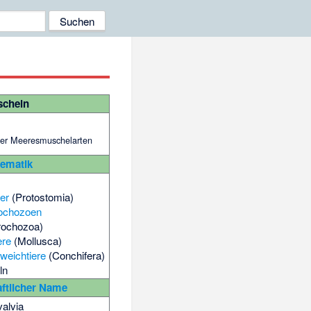
cheln
ner Meeresmuschelarten
tematik
er
(Protostomia)
ochozoen
rochozoa)
ere
(Mollusca)
weichtiere
(Conchifera)
ln
ftlicher Name
valvia