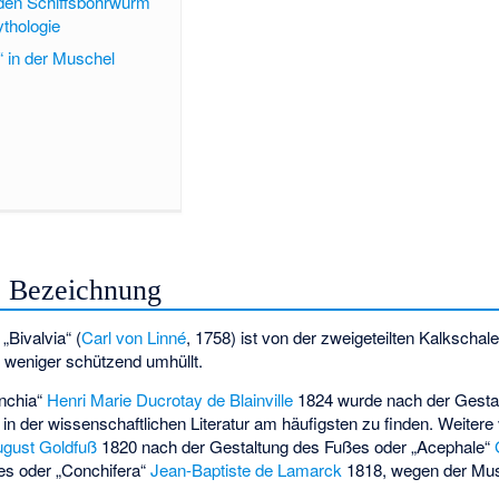
den Schiffsbohrwurm
thologie
 in der Muschel
e Bezeichnung
Bivalvia“ (
Carl von Linné
, 1758) ist von der zweigeteilten Kalkschale 
r weniger schützend umhüllt.
anchia“
Henri Marie Ducrotay de Blainville
1824 wurde nach der Gesta
t in der wissenschaftlichen Literatur am häufigsten zu finden. Weitere
gust Goldfuß
1820 nach der Gestaltung des Fußes oder „Acephale“
es oder „Conchifera“
Jean-Baptiste de Lamarck
1818, wegen der Mu