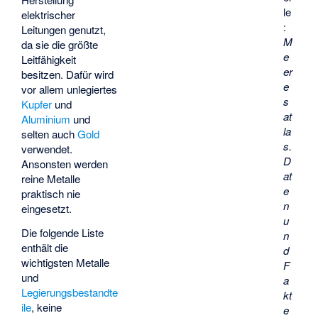
le
elektrischer
:
Leitungen genutzt,
M
da sie die größte
e
Leitfähigkeit
er
besitzen. Dafür wird
e
vor allem unlegiertes
s
Kupfer
und
at
Aluminium
und
la
selten auch
Gold
s.
verwendet.
D
Ansonsten werden
at
reine Metalle
e
praktisch nie
n
eingesetzt.
u
Die folgende Liste
n
enthält die
d
wichtigsten Metalle
F
und
a
Legierungsbestandte
kt
ile
, keine
e