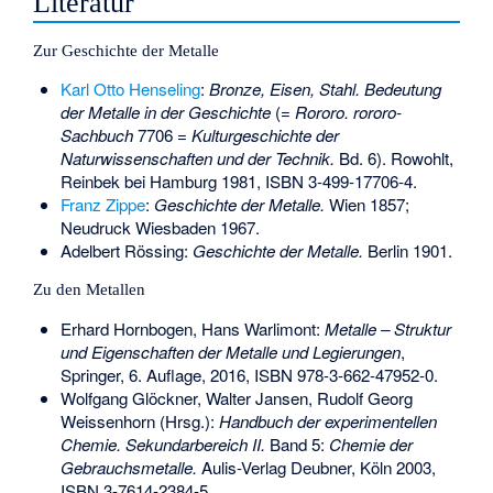
Literatur
Zur Geschichte der Metalle
Karl Otto Henseling
:
Bronze, Eisen, Stahl. Bedeutung
der Metalle in der Geschichte
(=
Rororo. rororo-
Sachbuch
7706 =
Kulturgeschichte der
Naturwissenschaften und der Technik.
Bd. 6). Rowohlt,
Reinbek bei Hamburg 1981,
ISBN 3-499-17706-4
.
Franz Zippe
:
Geschichte der Metalle.
Wien 1857;
Neudruck Wiesbaden 1967.
Adelbert Rössing:
Geschichte der Metalle.
Berlin 1901.
Zu den Metallen
Erhard Hornbogen, Hans Warlimont:
Metalle – Struktur
und Eigenschaften der Metalle und Legierungen
,
Springer, 6. Auflage, 2016,
ISBN 978-3-662-47952-0
.
Wolfgang Glöckner, Walter Jansen, Rudolf Georg
Weissenhorn (Hrsg.):
Handbuch der experimentellen
Chemie. Sekundarbereich II.
Band 5:
Chemie der
Gebrauchsmetalle.
Aulis-Verlag Deubner, Köln 2003,
ISBN 3-7614-2384-5
.