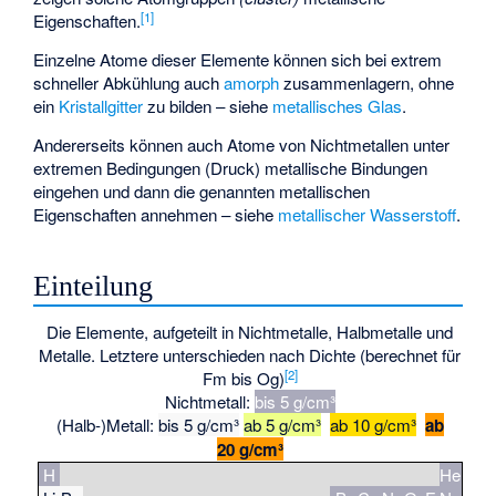
[
1
]
Eigenschaften.
Einzelne Atome dieser Elemente können sich bei extrem
schneller Abkühlung auch
amorph
zusammenlagern, ohne
ein
Kristallgitter
zu bilden – siehe
metallisches Glas
.
Andererseits können auch Atome von Nichtmetallen unter
extremen Bedingungen (Druck) metallische Bindungen
eingehen und dann die genannten metallischen
Eigenschaften annehmen – siehe
metallischer Wasserstoff
.
Einteilung
Die Elemente, aufgeteilt in Nichtmetalle, Halbmetalle und
Metalle. Letztere unterschieden nach Dichte (berechnet für
[
2
]
Fm bis Og)
Nichtmetall:
bis 5 g/cm³
(Halb-)Metall:
bis 5 g/cm³
ab 5 g/cm³
ab 10 g/cm³
ab
20 g/cm³
H
He