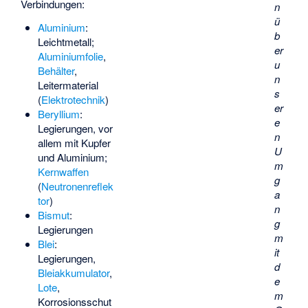
Verbindungen:
n
ü
Aluminium
:
b
Leichtmetall;
er
Aluminiumfolie
,
u
Behälter
,
n
Leitermaterial
s
(
Elektrotechnik
)
er
Beryllium
:
e
Legierungen, vor
n
allem mit Kupfer
U
und Aluminium;
m
Kernwaffen
g
(
Neutronenreflek
a
tor
)
n
Bismut
:
g
Legierungen
m
Blei
:
it
Legierungen,
d
Bleiakkumulator
,
e
Lote
,
m
Korrosionsschut