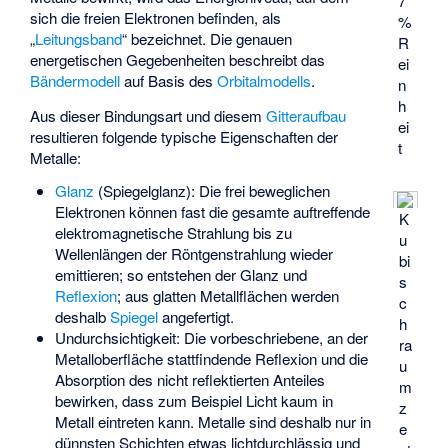
7
sich die freien Elektronen befinden, als
%
„
Leitungsband
“ bezeichnet. Die genauen
R
energetischen Gegebenheiten beschreibt das
ei
Bändermodell
auf Basis des
Orbitalmodells
.
n
h
Aus dieser Bindungsart und diesem
Gitteraufbau
ei
resultieren folgende typische Eigenschaften der
t
Metalle:
Glanz
(Spiegelglanz): Die frei beweglichen
Elektronen können fast die gesamte auftreffende
K
elektromagnetische Strahlung bis zu
u
Wellenlängen der Röntgenstrahlung wieder
bi
emittieren; so entstehen der Glanz und
s
Reflexion
; aus glatten Metallflächen werden
c
deshalb
Spiegel
angefertigt.
h
Undurchsichtigkeit: Die vorbeschriebene, an der
ra
Metalloberfläche stattfindende Reflexion und die
u
Absorption des nicht reflektierten Anteiles
m
bewirken, dass zum Beispiel Licht kaum in
z
Metall eintreten kann. Metalle sind deshalb nur in
e
dünnsten Schichten etwas lichtdurchlässig und