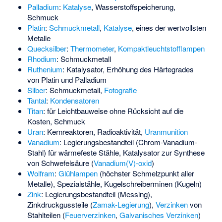
Palladium
:
Katalyse
, Wasserstoffspeicherung,
Schmuck
Platin
:
Schmuckmetall
,
Katalyse
, eines der wertvollsten
Metalle
Quecksilber
:
Thermometer
,
Kompaktleuchtstofflampen
Rhodium
: Schmuckmetall
Ruthenium
: Katalysator, Erhöhung des Härtegrades
von Platin und Palladium
Silber
: Schmuckmetall,
Fotografie
Tantal
:
Kondensatoren
Titan
: für Leichtbauweise ohne Rücksicht auf die
Kosten, Schmuck
Uran
: Kernreaktoren, Radioaktivität,
Uranmunition
Vanadium
: Legierungsbestandteil (
Chrom-Vanadium-
Stahl
) für wärmefeste Stähle, Katalysator zur Synthese
von Schwefelsäure (
Vanadium(V)-oxid
)
Wolfram
:
Glühlampen
(höchster Schmelzpunkt aller
Metalle), Spezialstähle, Kugelschreiberminen (Kugeln)
Zink
: Legierungsbestandteil (Messing),
Zinkdruckgussteile (
Zamak-Legierung
),
Verzinken
von
Stahlteilen (
Feuerverzinken
,
Galvanisches Verzinken
)