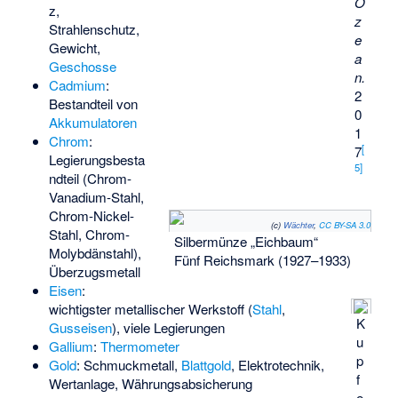
O
z,
z
Strahlenschutz,
e
Gewicht,
a
Geschosse
n.
Cadmium
:
2
Bestandteil von
0
Akkumulatoren
1
Chrom
:
[
7
Legierungsbesta
5
]
ndteil (Chrom-
Vanadium-Stahl,
Chrom-Nickel-
(c)
Wächter
,
CC BY-SA 3.0
Stahl, Chrom-
Silbermünze „Eichbaum“
Molybdänstahl),
Fünf Reichsmark (1927–1933)
Überzugsmetall
Eisen
:
wichtigster metallischer Werkstoff (
Stahl
,
K
Gusseisen
), viele Legierungen
u
Gallium
:
Thermometer
p
Gold
: Schmuckmetall,
Blattgold
, Elektrotechnik,
f
Wertanlage, Währungsabsicherung
e