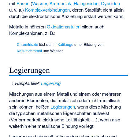
mit
Basen
(
Wasser
,
Ammoniak
,
Halogeniden
,
Cyaniden
u. v. a.)
Komplexverbindungen
, deren Stabilität nicht allein
durch die elektrostatische Anziehung erklärt werden kann.
Metalle in höheren
Oxidationsstufen
bilden auch
Komplexanionen, z. B.:
Chromtrioxid
löst sich in
Kalilauge
unter Bildung von
Kaliumchromat
und Wasser.
Legierungen
→
Hauptartikel
:
Legierung
Mischungen aus einem Metall und einem oder mehreren
anderen Elementen, die metallisch oder nicht-metallisch
sein können, heißen
Legierungen
, wenn diese Mischung
die typischen metallischen Eigenschaften aufweist
(Verformbarkeit, elektrische Leitfähigkeit, …), wenn also
weiterhin eine metallische Bindung vorliegt.
Legierungen haben oft völlig andere physikalische und