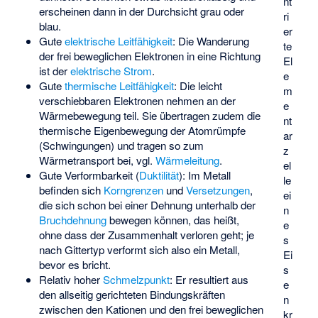
nt
erscheinen dann in der Durchsicht grau oder
ri
blau.
er
Gute
elektrische Leitfähigkeit
: Die Wanderung
te
der frei beweglichen Elektronen in eine Richtung
El
ist der
elektrische Strom
.
e
Gute
thermische Leitfähigkeit
: Die leicht
m
verschiebbaren Elektronen nehmen an der
e
Wärmebewegung teil. Sie übertragen zudem die
nt
thermische Eigenbewegung der Atomrümpfe
ar
(Schwingungen) und tragen so zum
z
Wärmetransport bei, vgl.
Wärmeleitung
.
el
Gute Verformbarkeit (
Duktilität
): Im Metall
le
befinden sich
Korngrenzen
und
Versetzungen
,
ei
die sich schon bei einer Dehnung unterhalb der
n
Bruchdehnung
bewegen können, das heißt,
e
ohne dass der Zusammenhalt verloren geht; je
s
nach Gittertyp verformt sich also ein Metall,
Ei
bevor es bricht.
s
Relativ hoher
Schmelzpunkt
: Er resultiert aus
e
den allseitig gerichteten Bindungskräften
n
zwischen den Kationen und den frei beweglichen
kr