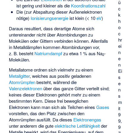
ü
ist gering und kleiner als die
Koordinationszahl
c
Die (zur Abspaltung dieser Außenelektronen
k
nötige)
Ionisierungsenergie
ist klein (< 10
eV
)
h
o
Daraus resultiert, dass derartige Atome sich
c
untereinander nicht über Atombindungen zu
hr
Molekülen oder Gittern verbinden können. Allenfalls
ei
in Metalldämpfen kommen Atombindungen vor,
n
z. B. besteht
Natriumdampf
zu etwa 1 % aus Na
-
2
e
Molekülen.
n
Metallatome ordnen sich vielmehr zu einem
Ei
Metallgitter
, welches aus positiv geladenen
s
Atomrümpfen
besteht, während die
e
Valenzelektronen
über das ganze Gitter verteilt sind;
n
keines dieser Elektronen gehört mehr zu einem
s
bestimmten Kern. Diese frei beweglichen
m
Elektronen kann man sich als Teilchen eines
Gases
it
vorstellen, das den Platz zwischen den
9
Atomrümpfen ausfüllt. Da dieses
Elektronengas
9,
unter anderem die gute
elektrische Leitfähigkeit
der
9
Metalle bewirkt, wird das Energieniveau, auf dem