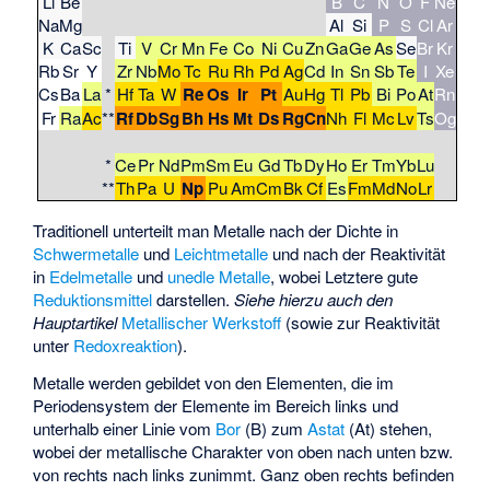
Li
Be
B
C
N
O
F
Ne
Na
Mg
Al
Si
P
S
Cl
Ar
K
Ca
Sc
Ti
V
Cr
Mn
Fe
Co
Ni
Cu
Zn
Ga
Ge
As
Se
Br
Kr
Rb
Sr
Y
Zr
Nb
Mo
Tc
Ru
Rh
Pd
Ag
Cd
In
Sn
Sb
Te
I
Xe
Cs
Ba
La
*
Hf
Ta
W
Re
Os
Ir
Pt
Au
Hg
Tl
Pb
Bi
Po
At
Rn
Fr
Ra
Ac
**
Rf
Db
Sg
Bh
Hs
Mt
Ds
Rg
Cn
Nh
Fl
Mc
Lv
Ts
Og
*
Ce
Pr
Nd
Pm
Sm
Eu
Gd
Tb
Dy
Ho
Er
Tm
Yb
Lu
**
Th
Pa
U
Np
Pu
Am
Cm
Bk
Cf
Es
Fm
Md
No
Lr
Traditionell unterteilt man Metalle nach der Dichte in
Schwermetalle
und
Leichtmetalle
und nach der Reaktivität
in
Edelmetalle
und
unedle Metalle
, wobei Letztere gute
Reduktionsmittel
darstellen.
Siehe hierzu auch den
Hauptartikel
Metallischer Werkstoff
(sowie zur Reaktivität
unter
Redoxreaktion
).
Metalle werden gebildet von den Elementen, die im
Periodensystem der Elemente
im Bereich links und
unterhalb einer Linie vom
Bor
(B) zum
Astat
(At) stehen,
wobei der metallische Charakter von oben nach unten bzw.
von rechts nach links zunimmt. Ganz oben rechts befinden