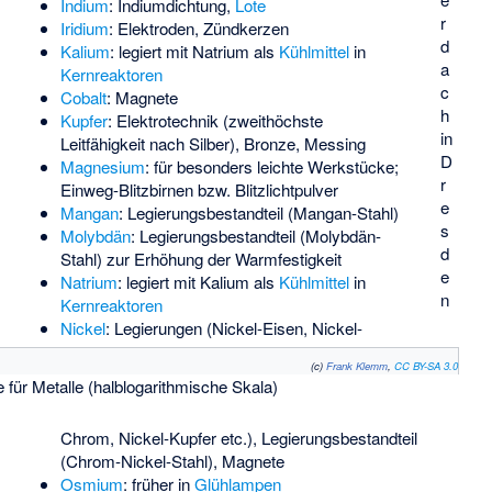
Indium
:
Indiumdichtung
,
Lote
r
Iridium
: Elektroden, Zündkerzen
d
Kalium
: legiert mit Natrium als
Kühlmittel
in
a
Kernreaktoren
c
Cobalt
: Magnete
h
Kupfer
: Elektrotechnik (zweithöchste
in
Leitfähigkeit nach Silber), Bronze, Messing
D
Magnesium
: für besonders leichte Werkstücke;
r
Einweg-
Blitzbirnen
bzw.
Blitzlichtpulver
e
Mangan
: Legierungsbestandteil (Mangan-Stahl)
s
Molybdän
: Legierungsbestandteil (Molybdän-
d
Stahl) zur Erhöhung der Warmfestigkeit
e
Natrium
: legiert mit Kalium als
Kühlmittel
in
n
Kernreaktoren
Nickel
: Legierungen (Nickel-Eisen, Nickel-
(c)
Frank Klemm
,
CC BY-SA 3.0
e für Metalle (halblogarithmische Skala)
Chrom, Nickel-Kupfer etc.), Legierungsbestandteil
(Chrom-Nickel-Stahl), Magnete
Osmium
: früher in
Glühlampen