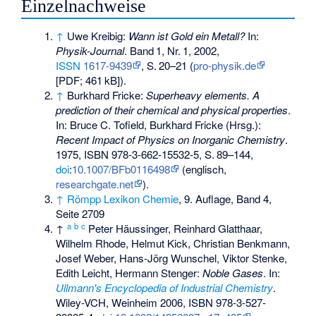
Einzelnachweise
↑
Uwe Kreibig:
Wann ist Gold ein Metall?
In:
Physik-Journal
.
Band
1
,
Nr.
1
, 2002,
ISSN
1617-9439
,
S.
20–21
(
pro-physik.de
[PDF;
461
kB
]).
↑
Burkhard Fricke:
Superheavy elements. A
prediction of their chemical and physical properties
.
In: Bruce C. Tofield, Burkhard Fricke (Hrsg.):
Recent Impact of Physics on Inorganic Chemistry
.
1975,
ISBN 978-3-662-15532-5
,
S.
89–144
,
doi
:
10.1007/BFb0116498
(englisch,
researchgate.net
).
↑
Römpp Lexikon Chemie
, 9. Auflage, Band 4,
Seite 2709
a
b
c
↑
Peter Häussinger, Reinhard Glatthaar,
Wilhelm Rhode, Helmut Kick, Christian Benkmann,
Josef Weber, Hans-Jörg Wunschel, Viktor Stenke,
Edith Leicht, Hermann Stenger:
Noble Gases
. In:
Ullmann's Encyclopedia of Industrial Chemistry
.
Wiley-VCH, Weinheim 2006,
ISBN 978-3-527-