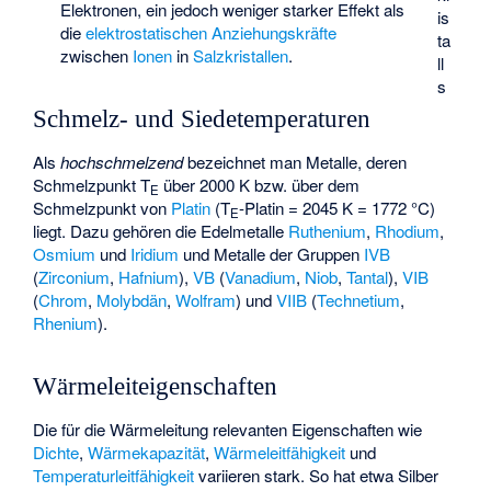
Elektronen, ein jedoch weniger starker Effekt als
is
die
elektrostatischen Anziehungskräfte
ta
zwischen
Ionen
in
Salzkristallen
.
ll
s
Schmelz- und Siedetemperaturen
Als
hochschmelzend
bezeichnet man Metalle, deren
Schmelzpunkt T
über 2000 K bzw. über dem
E
Schmelzpunkt von
Platin
(T
-Platin = 2045 K = 1772 °C)
E
liegt. Dazu gehören die Edelmetalle
Ruthenium
,
Rhodium
,
Osmium
und
Iridium
und Metalle der Gruppen
IVB
(
Zirconium
,
Hafnium
),
VB
(
Vanadium
,
Niob
,
Tantal
),
VIB
(
Chrom
,
Molybdän
,
Wolfram
) und
VIIB
(
Technetium
,
Rhenium
).
Wärmeleiteigenschaften
Die für die Wärmeleitung relevanten Eigenschaften wie
Dichte
,
Wärmekapazität
,
Wärmeleitfähigkeit
und
Temperaturleitfähigkeit
variieren stark. So hat etwa Silber