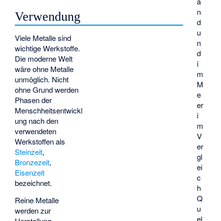
a
n
Verwendung
d
u
Viele Metalle sind
n
wichtige Werkstoffe.
d
Die moderne Welt
i
wäre ohne Metalle
m
unmöglich. Nicht
M
ohne Grund werden
e
Phasen der
er
Menschheitsentwickl
i
ung nach den
m
verwendeten
V
Werkstoffen als
er
Steinzeit
,
gl
Bronzezeit
,
ei
Eisenzeit
c
bezeichnet.
h
Q
Reine Metalle
u
werden zur
el
Herstellung