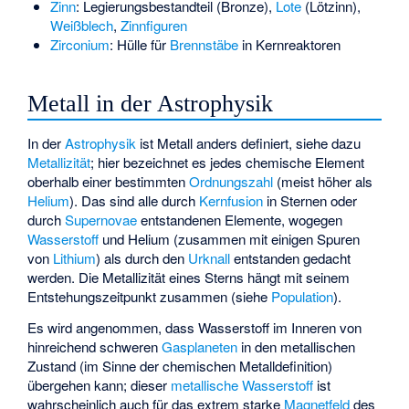
Zinn
: Legierungsbestandteil (Bronze),
Lote
(Lötzinn),
Weißblech
,
Zinnfiguren
Zirconium
: Hülle für
Brennstäbe
in Kernreaktoren
Metall in der Astrophysik
In der
Astrophysik
ist Metall anders definiert, siehe dazu
Metallizität
; hier bezeichnet es jedes chemische Element
oberhalb einer bestimmten
Ordnungszahl
(meist höher als
Helium
). Das sind alle durch
Kernfusion
in Sternen oder
durch
Supernovae
entstandenen Elemente, wogegen
Wasserstoff
und Helium (zusammen mit einigen Spuren
von
Lithium
) als durch den
Urknall
entstanden gedacht
werden. Die Metallizität eines Sterns hängt mit seinem
Entstehungszeitpunkt zusammen (siehe
Population
).
Es wird angenommen, dass Wasserstoff im Inneren von
hinreichend schweren
Gasplaneten
in den metallischen
Zustand (im Sinne der chemischen Metalldefinition)
übergehen kann; dieser
metallische Wasserstoff
ist
wahrscheinlich auch für das extrem starke
Magnetfeld
des