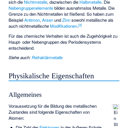
sich die
Nichtmetalle
, dazwischen die
Halbmetalle
. Die
Nebengruppenelemente
bilden ausnahmslos Metalle. Die
Grenze zu den Nichtmetallen ist fließend. So haben zum
Beispiel
Antimon
,
Arsen
und
Zinn
sowohl metallische als
[
3
]
auch
nichtmetallische
Modifikationen
.
Für das chemische Verhalten ist auch die Zugehörigkeit zu
Haupt- oder Nebengruppen des Periodensystems
entscheidend.
Siehe auch
:
Refraktärmetalle
Physikalische Eigenschaften
Allgemeines
Voraussetzung für die Bildung des metallischen
Zustandes sind folgende Eigenschaften von
Ei
Atomen:
n
St
Die Zahl der
Elektronen
in der äußeren Schale