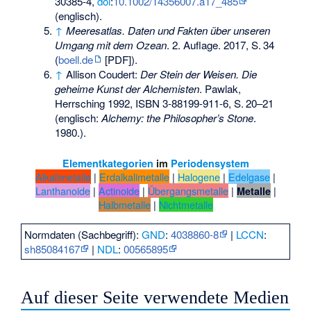
30385-4
,
doi
:
10.1002/14356007.a17_485
(englisch).
↑
Meeresatlas. Daten und Fakten über unseren
Umgang mit dem Ozean
. 2. Auflage. 2017,
S.
34
(
boell.de
[PDF]).
↑
Allison Coudert:
Der Stein der Weisen. Die
geheime Kunst der Alchemisten
. Pawlak,
Herrsching 1992,
ISBN 3-88199-911-6
,
S.
20–21
(englisch:
Alchemy: the Philosopher’s Stone
.
1980.).
Elementkategorien
im
Periodensystem
Alkalimetalle
|
Erdalkalimetalle
|
Halogene
|
Edelgase
|
Lanthanoide
|
Actinoide
|
Übergangsmetalle
|
|
Metalle
Halbmetalle
|
Nichtmetalle
Normdaten (Sachbegriff):
GND
:
4038860-8
|
LCCN
:
sh85084167
|
NDL
:
00565895
Auf dieser Seite verwendete Medien