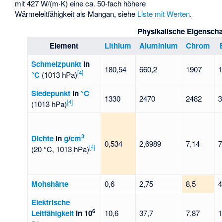
mit 427 W/(m·K) eine ca. 50-fach höhere
Wärmeleitfähigkeit als Mangan, siehe
Liste mit Werten
.
Physikalische Eigenschaf
Element
Lithium
Aluminium
Chrom
Schmelzpunkt
in
180,54
660,2
1907
[
4
]
°C
(1013 hPa)
Siedepunkt
in
°C
1330
2470
2482
[
4
]
(1013 hPa)
3
Dichte
in
g
/
cm
0,534
2,6989
7,14
7
[
4
]
(20 °C, 1013 hPa)
Mohshärte
0,6
2,75
8,5
4
Elektrische
6
Leitfähigkeit
in 10
10,6
37,7
7,87
1