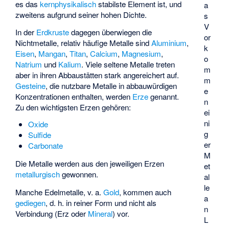
es das
kernphysikalisch
stabilste Element ist, und
a
zweitens aufgrund seiner hohen Dichte.
s
V
In der
Erdkruste
dagegen überwiegen die
or
Nichtmetalle, relativ häufige Metalle sind
Aluminium
,
k
Eisen
,
Mangan
,
Titan
,
Calcium
,
Magnesium
,
o
Natrium
und
Kalium
. Viele seltene Metalle treten
m
aber in ihren Abbaustätten stark angereichert auf.
m
Gesteine
, die nutzbare Metalle in abbauwürdigen
e
Konzentrationen enthalten, werden
Erze
genannt.
n
Zu den wichtigsten Erzen gehören:
ei
ni
Oxide
g
Sulfide
er
Carbonate
M
Die Metalle werden aus den jeweiligen Erzen
et
metallurgisch
gewonnen.
al
le
Manche Edelmetalle, v. a.
Gold
, kommen auch
a
gediegen
, d. h. in reiner Form und nicht als
n
Verbindung (Erz oder
Mineral
) vor.
L