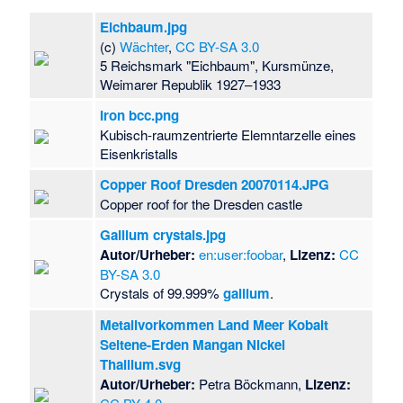
Eichbaum.jpg
(c)
Wächter
,
CC BY-SA 3.0
5 Reichsmark "Eichbaum", Kursmünze,
Weimarer Republik 1927–1933
Iron bcc.png
Kubisch-raumzentrierte Elemntarzelle eines
Eisenkristalls
Copper Roof Dresden 20070114.JPG
Copper roof for the Dresden castle
Gallium crystals.jpg
Autor/Urheber:
en:user:foobar
,
Lizenz:
CC
BY-SA 3.0
Crystals of 99.999%
gallium
.
Metallvorkommen Land Meer Kobalt
Seltene-Erden Mangan Nickel
Thallium.svg
Autor/Urheber:
Petra Böckmann,
Lizenz: