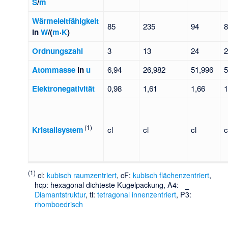
S
/
m
Wärmeleitfähigkeit
85
235
94
in
W
/(
m
·
K
)
Ordnungszahl
3
13
24
Atommasse
in
u
6,94
26,982
51,996
5
Elektronegativität
0,98
1,61
1,66
1
(1)
Kristallsystem
cl
cl
cl
c
(1)
cl:
kubisch raumzentriert
, cF:
kubisch flächenzentriert
,
hcp:
hexagonal dichteste Kugelpackung
, A4:
Diamantstruktur
, tl:
tetragonal innenzentriert
, P
3
:
rhomboedrisch