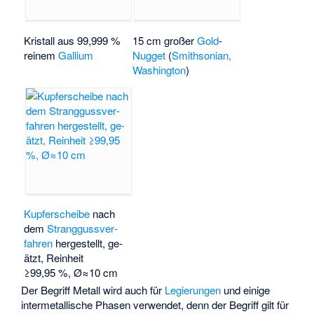
Kristall aus 99,999 %
15 cm großer
Gold
-
reinem
Gallium
Nugget
(
Smithsonian,
Washington
)
Kupferscheibe
nach
dem
Strang­guss­ver­
fahren
her­gestellt, ge­
ätzt, Reinheit
≥99,95 %, Ø≈10 cm
Der Begriff Metall wird auch für
Legierungen
und einige
intermetallische Phasen
verwendet, denn der Begriff gilt für