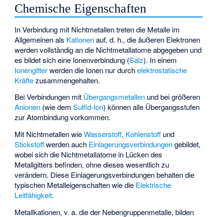
Chemische Eigenschaften
In Verbindung mit Nichtmetallen treten die Metalle im
Allgemeinen als
Kationen
auf, d. h., die äußeren Elektronen
werden vollständig an die Nichtmetallatome abgegeben und
es bildet sich eine Ionenverbindung (
Salz
). In einem
Ionengitter
werden die Ionen nur durch
elektrostatische
Kräfte
zusammengehalten.
Bei Verbindungen mit
Übergangsmetallen
und bei größeren
Anionen
(wie dem
Sulfid-Ion
) können alle Übergangsstufen
zur Atombindung vorkommen.
Mit Nichtmetallen wie
Wasserstoff
,
Kohlenstoff
und
Stickstoff
werden auch
Einlagerungsverbindungen
gebildet,
wobei sich die Nichtmetallatome in Lücken des
Metallgitters befinden, ohne dieses wesentlich zu
verändern. Diese Einlagerungsverbindungen behalten die
typischen Metalleigenschaften wie die
Elektrische
Leitfähigkeit
.
Metallkationen, v. a. die der Nebengruppenmetalle, bilden