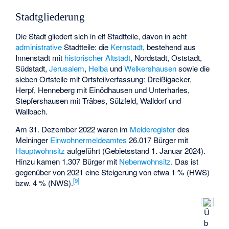
Stadtgliederung
Die Stadt gliedert sich in elf Stadtteile, davon in acht
administrative
Stadtteile: die
Kernstadt
, bestehend aus
Innenstadt mit
historischer Altstadt
, Nordstadt, Oststadt,
Südstadt,
Jerusalem
,
Helba
und
Welkershausen
sowie die
sieben Ortsteile mit Ortsteilverfassung: Dreißigacker,
Herpf, Henneberg mit Einödhausen und Unterharles,
Stepfershausen mit Träbes, Sülzfeld, Walldorf und
Wallbach.
Am 31. Dezember 2022 waren im
Melderegister
des
Meininger
Einwohnermeldeamtes
26.017 Bürger mit
Hauptwohnsitz
aufgeführt (Gebietsstand 1. Januar 2024).
Hinzu kamen 1.307 Bürger mit
Nebenwohnsitz
. Das ist
gegenüber von 2021 eine Steigerung von etwa 1 % (HWS)
[
9
]
bzw. 4 % (NWS).
Ü
b