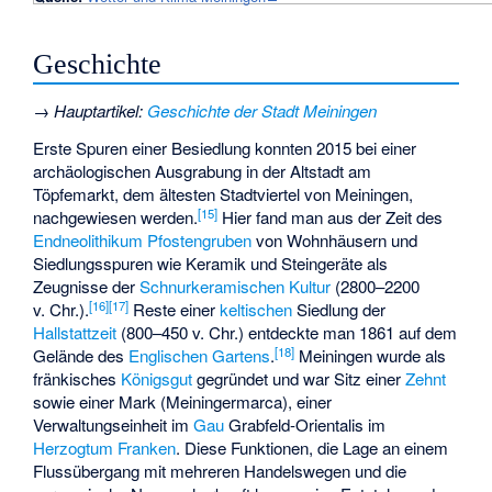
Geschichte
→
Hauptartikel
:
Geschichte der Stadt Meiningen
Erste Spuren einer Besiedlung konnten 2015 bei einer
archäologischen Ausgrabung in der Altstadt am
Töpfemarkt, dem ältesten Stadtviertel von Meiningen,
[
15
]
nachgewiesen werden.
Hier fand man aus der Zeit des
Endneolithikum
Pfostengruben
von Wohnhäusern und
Siedlungsspuren wie Keramik und Steingeräte als
Zeugnisse der
Schnurkeramischen Kultur
(2800–2200
[
16
]
[
17
]
v. Chr.).
Reste einer
keltischen
Siedlung der
Hallstattzeit
(800–450 v. Chr.) entdeckte man 1861 auf dem
[
18
]
Gelände des
Englischen Gartens
.
Meiningen wurde als
fränkisches
Königsgut
gegründet und war Sitz einer
Zehnt
sowie einer Mark (Meiningermarca), einer
Verwaltungseinheit im
Gau
Grabfeld-Orientalis im
Herzogtum Franken
. Diese Funktionen, die Lage an einem
Flussübergang mit mehreren Handelswegen und die