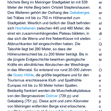
höchste Berg im Meininger Stadtgebiet ist mit 539
er
Meter der
Hohe Berg
beim Ortsteil Stepfershausen.
K
Des Weiteren gehört der Osthang des
Gebaberges
er
bei Träbes mit bis zu 750 m Höhenanteil zum
n
Stadtgebiet. Westlich und östlich der Stadt befinden
st
sich
Hochebenen
zwischen 440 und 480 Meter, die
a
einst ein zusammenhängendes Plateau bildeten, in
dt
das sich die Werra und ihre Nebenflüsse mit steilen
–
Abbruchkanten tief eingeschnitten haben. Die
Q
Talsohle liegt bei 280 Meter, so dass der
u
Höhenunterschied bis zu 200 Meter beträgt. Bis in
el
die jüngste Erdgeschichte bewirken geologische
le
Kräfte ein allmähliches Abrutschen der Westhänge
:
in das Werratal. So entstand vor rund 20.000 Jahren
O
die
Goetz-Höhle
, die größte begehbare und für den
p
Tourismus erschlossene Kluft- und Spalthöhle
e
Europas mit bis zu 50 Meter hohen Spalten.
n
Beidseitig flankiert werden die Muschelkalkplateaus
T
von den Bergmassiven
Dolmar
(
739
m
) und
o
Gebaberg (
751
m
). Diese acht und zehn Kilometer
p
von Meiningen entfernten Berge sind erloschene,
o