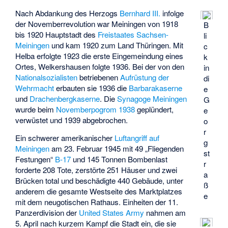
Nach Abdankung des Herzogs
Bernhard III.
infolge
der Novemberrevolution war Meiningen von 1918
B
bis 1920 Hauptstadt des
Freistaates Sachsen-
li
Meiningen
und kam 1920 zum Land Thüringen. Mit
c
Helba erfolgte 1923 die erste Eingemeindung eines
k
Ortes, Welkershausen folgte 1936. Bei der von den
in
Nationalsozialisten
betriebenen
Aufrüstung der
di
Wehrmacht
erbauten sie 1936 die
Barbarakaserne
e
und
Drachenbergkaserne
. Die
Synagoge Meiningen
G
wurde beim
Novemberpogrom 1938
geplündert,
e
verwüstet und 1939 abgebrochen.
o
r
Ein schwerer amerikanischer
Luftangriff auf
g
Meiningen
am 23. Februar 1945 mit 49 „Fliegenden
st
Festungen“
B-17
und 145 Tonnen Bombenlast
r
forderte 208 Tote, zerstörte 251 Häuser und zwei
a
Brücken total und beschädigte 440 Gebäude, unter
ß
anderem die gesamte Westseite des Marktplatzes
e
mit dem neugotischen Rathaus. Einheiten der 11.
Panzerdivision der
United States Army
nahmen am
5. April nach kurzem Kampf die Stadt ein, die sie