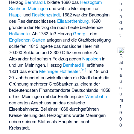
Herzog
Bernhard I.
bildete 1680 das
Herzogtum
h
Sachsen-Meiningen
und wählte Meiningen zur
u
Haupt-
und
Residenzstadt
. 1682 war der Baubeginn
n
des Residenzschlosses
Elisabethenburg
. 1690
d
gründete der Herzog die noch heute bestehende
er
Hofkapelle
. Ab 1782 ließ Herzog
Georg I.
den
t
Englischen Garten
anlegen und die
Stadtbefestigung
schleifen. 1813 lagerte das russische Heer mit
70.000 Soldaten und 2.300 Offizieren unter Zar
R
Alexander bei seinem Feldzug gegen
Napoleon
in
at
und um Meiningen. Herzog
Bernhard II.
eröffnete
h
[
19
]
1831 das erste
Meininger Hoftheater
.
Im 19. und
a
20. Jahrhundert entwickelte sich die Stadt durch die
u
Gründung mehrerer Großbanken zu einem der
s
bedeutendsten Finanzstandorte Deutschlands. 1858
u
erhielt Meiningen mit der Eröffnung der
Werrabahn
m
den ersten Anschluss an das deutsche
1
Eisenbahnnetz. Bei einer 1868 durchgeführten
9
Kreiseinteilung des Herzogtums wurde Meiningen
0
neben seinem Status als Hauptstadt auch
0
Kreisstadt.