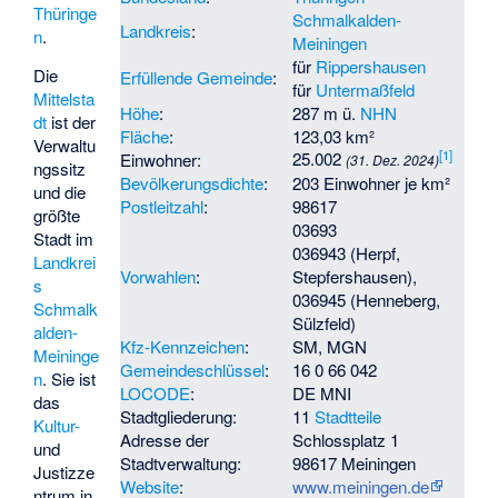
Thüringe
Schmalkalden-
Landkreis
:
n
.
Meiningen
für
Rippershausen
Die
Erfüllende Gemeinde
:
für
Untermaßfeld
Mittelsta
Höhe
:
287 m ü.
NHN
dt
ist der
Fläche
:
123,03 km²
Verwaltu
[
1
]
25.002
Einwohner:
(31. Dez. 2024)
ngssitz
Bevölkerungsdichte
:
203 Einwohner je km²
und die
Postleitzahl
:
98617
größte
03693
Stadt im
036943 (Herpf,
Landkrei
Vorwahlen
:
Stepfershausen),
s
036945 (Henneberg,
Schmalk
Sülzfeld)
alden-
Kfz-Kennzeichen
:
SM, MGN
Meininge
Gemeindeschlüssel
:
16 0 66 042
n
. Sie ist
LOCODE
:
DE MNI
das
Stadtgliederung:
11
Stadtteile
Kultur-
Adresse der
Schlossplatz 1
und
Stadtverwaltung:
98617 Meiningen
Justizze
Website
:
www.meiningen.de
ntrum in