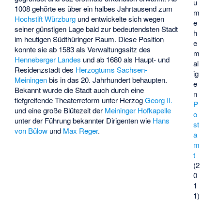
u
1008 gehörte es über ein halbes Jahrtausend zum
m
Hochstift Würzburg
und entwickelte sich wegen
e
seiner günstigen Lage bald zur bedeutendsten Stadt
h
im heutigen Südthüringer Raum. Diese Position
e
konnte sie ab 1583 als Verwaltungssitz des
m
Henneberger Landes
und ab 1680 als Haupt- und
al
Residenzstadt des
Herzogtums Sachsen-
ig
Meiningen
bis in das 20. Jahrhundert behaupten.
e
Bekannt wurde die Stadt auch durch eine
n
tiefgreifende Theaterreform unter Herzog
Georg II.
P
und eine große Blütezeit der
Meininger Hofkapelle
o
unter der Führung bekannter Dirigenten wie
Hans
st
von Bülow
und
Max Reger
.
a
m
t
(2
0
1
1)