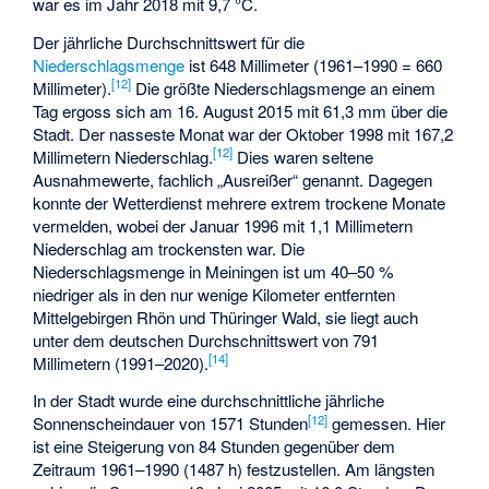
war es im Jahr 2018 mit 9,7 °C.
Der jährliche Durchschnittswert für die
Niederschlagsmenge
ist 648 Millimeter (1961–1990 = 660
[
12
]
Millimeter).
Die größte Niederschlagsmenge an einem
Tag ergoss sich am 16. August 2015 mit 61,3 mm über die
Stadt. Der nasseste Monat war der Oktober 1998 mit 167,2
[
12
]
Millimetern Niederschlag.
Dies waren seltene
Ausnahmewerte, fachlich „Ausreißer“ genannt. Dagegen
konnte der Wetterdienst mehrere extrem trockene Monate
vermelden, wobei der Januar 1996 mit 1,1 Millimetern
Niederschlag am trockensten war. Die
Niederschlagsmenge in Meiningen ist um 40–50 %
niedriger als in den nur wenige Kilometer entfernten
Mittelgebirgen Rhön und Thüringer Wald, sie liegt auch
unter dem deutschen Durchschnittswert von 791
[
14
]
Millimetern (1991–2020).
In der Stadt wurde eine durchschnittliche jährliche
[
12
]
Sonnenscheindauer von 1571 Stunden
gemessen. Hier
ist eine Steigerung von 84 Stunden gegenüber dem
Zeitraum 1961–1990 (1487 h) festzustellen. Am längsten