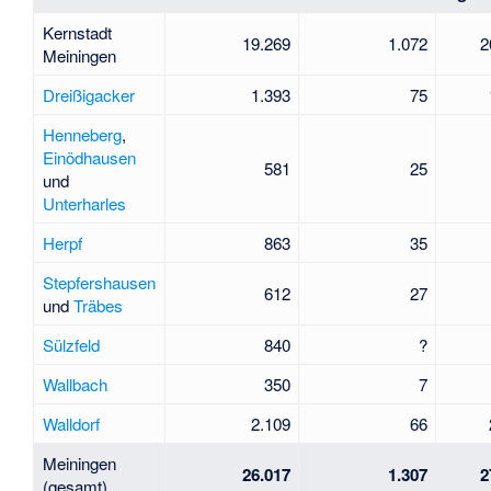
Kernstadt
19.269
1.072
2
Meiningen
Dreißigacker
1.393
75
Henneberg
,
Einödhausen
581
25
und
Unterharles
Herpf
863
35
Stepfershausen
612
27
und
Träbes
Sülzfeld
840
?
Wallbach
350
7
Walldorf
2.109
66
Meiningen
26.017
1.307
2
(gesamt)