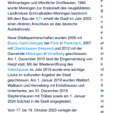
e
Wohnanlagen und öffentliche Großbauten. 1994
s
wurde Meiningen zur Kreisstadt des neugebildeten
B
Landkreises Schmalkalden-Meiningen bestimmt.
u
Mit dem Bau der
A71
erhielt die Stadt im Jahr 2003
n
einen direkten Anschluss an das deutsche
d
Autobahnnetz.
e
s
Neue Städtepartnerschaften wurden 2006 mit
pr
Bussy-Saint-Georges
bei
Paris
in
Frankreich
, 2007
ä
mit
Obertshausen
(
Hessen
) und 2012 mit der
si
Gemeinde
Meiningen
in
Vorarlberg
geschlossen.
d
Am 1. Dezember 2010 fand die Eingemeindung von
e
Herpf statt. Mit der Wiedereröffnung des
nt
Volkshauses
im Jahr 2018 wurde eine wichtige
e
Lücke im kulturellen Angebot der Stadt
n
geschlossen. Am 1. Januar 2019 wurden Walldorf,
S
Wallbach und Henneberg mit Einödhausen und
te
Unterharles, am 31. Dezember 2019
in
Stepfershausen mit Träbes sowie am 1. Januar
m
2024 Sülzfeld in die Stadt eingegliedert.
ei
Vom 17. bis 19. Oktober 2023 verlegte der
er