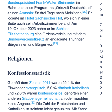
Bundespräsident
Frank-Walter Steinmeier
im
v
Rahmen seines Programms „Ortszeit Deutschland“
o
[
20
]
seinen
Amtssitz
für drei Tage nach Meiningen.
Er
m
logierte im
Hotel Sächsischer Hof
, wo sich in einer
1
Suite auch sein Arbeitszimmer befand. Am
7.
19. Oktober 2023 nahm er im
Schloss
bi
Elisabethenburg
eine Ordensverleihung mit dem
s
Bundesverdienstkreuz
an engagierte Thüringer
1
[
21
]
Bürgerinnen und Bürger vor.
9.
O
kt
Religionen
o
b
er
Konfessionsstatistik
2
Gemäß dem
Zensus 2011
waren 22,4 % der
0
Einwohner
evangelisch
, 5,0 %
römisch-katholisch
2
und 72,6 % waren
konfessionslos
, gehörten einer
3
anderen
Glaubensgemeinschaft
an oder machten
[
22
]
keine Angabe.
Die Zahl der Protestanten und
Katholiken ist seitdem leicht gesunken. Mit Stand