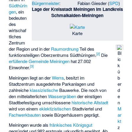
Bürgermeister
:
Fabian Giesder
(
SPD
)
Südthürin
Lage der Kreisstadt Meiningen im Landkreis
gen
, ein
Schmalkalden-Meiningen
bedeuten
des
wirtschaf
Karte
tliches
Zentrum
der Region und in der
Raumordnung
Teil des
Bl
[
2
]
funktionsteiligen
Oberzentrums Südthüringen
.
Die
ic
erfüllende Gemeinde Meiningen
hat 27.002
k
[
3
]
Einwohner.
ü
Meiningen liegt an der
Werra
, besitzt im
b
Stadtzentrum ausgedehnte Parkanlagen und
er
zahlreiche
klassizistische
Bauwerke. Die noch von
d
den mittelalterlichen
Wassergräben
der einstigen
e
Stadtbefestigung umschlossene
historische Altstadt
n
wird von einem
eklektizistischen
Stadtviertel und
M
Fachwerkbauten
sowie Bürgerhäusern geprägt.
ar
kt
Meiningen wurde als
fränkisches
Königsgut
z
gegründet und 982 erstmals urkundlich erwähnt. Ab