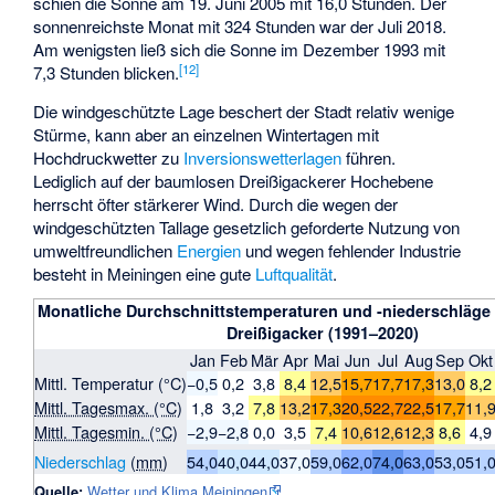
schien die Sonne am 19. Juni 2005 mit 16,0 Stunden. Der
sonnenreichste Monat mit 324 Stunden war der Juli 2018.
Am wenigsten ließ sich die Sonne im Dezember 1993 mit
[
12
]
7,3 Stunden blicken.
Die windgeschützte Lage beschert der Stadt relativ wenige
Stürme, kann aber an einzelnen Wintertagen mit
Hochdruckwetter zu
Inversionswetterlagen
führen.
Lediglich auf der baumlosen Dreißigackerer Hochebene
herrscht öfter stärkerer Wind. Durch die wegen der
windgeschützten Tallage gesetzlich geforderte Nutzung von
umweltfreundlichen
Energien
und wegen fehlender Industrie
besteht in Meiningen eine gute
Luftqualität
.
Monatliche Durchschnittstemperaturen und -niederschläge 
Dreißigacker (1991–2020)
Jan
Feb
Mär
Apr
Mai
Jun
Jul
Aug
Sep
Okt
Mittl. Temperatur (°C)
−0,5
0,2
3,8
8,4
12,5
15,7
17,7
17,3
13,0
8,2
Mittl. Tagesmax. (°C)
1,8
3,2
7,8
13,2
17,3
20,5
22,7
22,5
17,7
11,
Mittl. Tagesmin. (°C)
−2,9
−2,8
0,0
3,5
7,4
10,6
12,6
12,3
8,6
4,9
Niederschlag
(
mm
)
54,0
40,0
44,0
37,0
59,0
62,0
74,0
63,0
53,0
51,
Quelle:
Wetter und Klima Meiningen