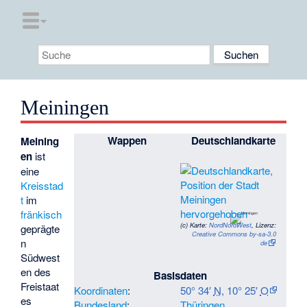
Meiningen
Wappen
Deutschlandkarte
Meining
en
ist
eine
Kreisstad
t
im
fränkisch
(c)
Karte:
NordNordWest
, Lizenz:
geprägte
Creative Commons by-sa-3.0
n
de
Südwest
en des
Basisdaten
Freistaat
Koordinaten
:
50° 34′
N
,
10° 25′
O
es
Bundesland
:
Thüringen