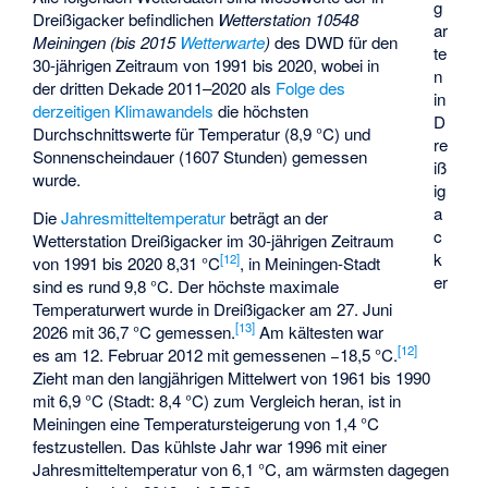
g
Dreißigacker befindlichen
Wetterstation 10548
ar
Meiningen (bis 2015
Wetterwarte
)
des DWD für den
te
30-jährigen Zeitraum von 1991 bis 2020, wobei in
n
der dritten Dekade 2011–2020 als
Folge des
in
derzeitigen Klimawandels
die höchsten
D
Durchschnittswerte für Temperatur (8,9 °C) und
re
Sonnenscheindauer (1607 Stunden) gemessen
iß
wurde.
ig
a
Die
Jahresmitteltemperatur
beträgt an der
c
Wetterstation Dreißigacker im 30-jährigen Zeitraum
k
[
12
]
von 1991 bis 2020 8,31 °C
, in Meiningen-Stadt
er
sind es rund 9,8 °C. Der höchste maximale
Temperaturwert wurde in Dreißigacker am 27. Juni
[
13
]
2026 mit 36,7 °C gemessen.
Am kältesten war
[
12
]
es am 12. Februar 2012 mit gemessenen −18,5 °C.
Zieht man den langjährigen Mittelwert von 1961 bis 1990
mit 6,9 °C (Stadt: 8,4 °C) zum Vergleich heran, ist in
Meiningen eine Temperatursteigerung von 1,4 °C
festzustellen. Das kühlste Jahr war 1996 mit einer
Jahresmitteltemperatur von 6,1 °C, am wärmsten dagegen