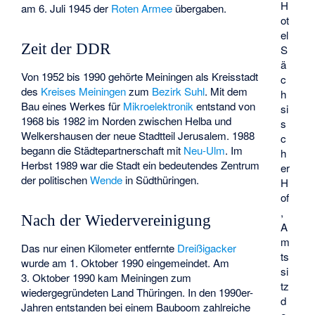
H
am 6. Juli 1945 der
Roten Armee
übergaben.
ot
el
Zeit der DDR
S
ä
Von 1952 bis 1990 gehörte Meiningen als Kreisstadt
c
des
Kreises Meiningen
zum
Bezirk Suhl
. Mit dem
h
Bau eines Werkes für
Mikroelektronik
entstand von
si
1968 bis 1982 im Norden zwischen Helba und
s
Welkershausen der neue Stadtteil Jerusalem. 1988
c
begann die Städtepartnerschaft mit
Neu-Ulm
. Im
h
Herbst 1989 war die Stadt ein bedeutendes Zentrum
er
der politischen
Wende
in Südthüringen.
H
of
,
Nach der Wiedervereinigung
A
m
Das nur einen Kilometer entfernte
Dreißigacker
ts
wurde am 1. Oktober 1990 eingemeindet. Am
si
3. Oktober 1990 kam Meiningen zum
tz
wiedergegründeten Land Thüringen. In den 1990er-
d
Jahren entstanden bei einem Bauboom zahlreiche