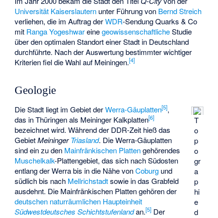
Im Jahr 2000 bekam die Stadt den Titel
Q-City
von der
Universität Kaiserslautern
unter Führung von
Bernd Streich
verliehen, die im Auftrag der
WDR
-Sendung
Quarks & Co
mit
Ranga Yogeshwar
eine
geowissenschaftliche
Studie
über den optimalen Standort einer Stadt in Deutschland
durchführte. Nach der Auswertung bestimmter wichtiger
[
4
]
Kriterien fiel die Wahl auf Meiningen.
Geologie
[
5
]
Die Stadt liegt im Gebiet der
Werra-Gäuplatten
,
[
6
]
das in Thüringen als
Meininger Kalkplatten
T
bezeichnet wird. Während der DDR-Zeit hieß das
o
Gebiet
Meininger
Triasland
. Die Werra-Gäuplatten
p
sind ein zu den
Mainfränkischen Platten
gehörendes
o
Muschelkalk
-Plattengebiet, das sich nach Südosten
gr
entlang der Werra bis in die Nähe von
Coburg
und
a
südlich bis nach
Mellrichstadt
sowie in das Grabfeld
p
ausdehnt. Die Mainfränkischen Platten gehören der
hi
deutschen naturräumlichen Haupteinheit
e
[
5
]
Südwestdeutsches Schichtstufenland
an.
Der
d