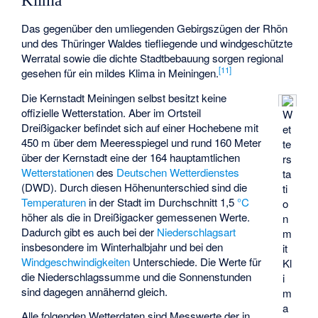
Klima
Das gegenüber den umliegenden Gebirgszügen der Rhön
und des Thüringer Waldes tiefliegende und windgeschützte
Werratal sowie die dichte Stadtbebauung sorgen regional
[
11
]
gesehen für ein mildes Klima in Meiningen.
Die Kernstadt Meiningen selbst besitzt keine
offizielle Wetterstation. Aber im Ortsteil
W
Dreißigacker befindet sich auf einer Hochebene mit
et
450 m über dem Meeresspiegel und rund 160 Meter
te
über der Kernstadt eine der 164 hauptamtlichen
rs
Wetterstationen
des
Deutschen Wetterdienstes
ta
(DWD). Durch diesen Höhenunterschied sind die
ti
Temperaturen
in der Stadt im Durchschnitt 1,5
°C
o
höher als die in Dreißigacker gemessenen Werte.
n
Dadurch gibt es auch bei der
Niederschlagsart
m
insbesondere im Winterhalbjahr und bei den
it
Windgeschwindigkeiten
Unterschiede. Die Werte für
Kl
die Niederschlagssumme und die Sonnenstunden
i
sind dagegen annähernd gleich.
m
a
Alle folgenden Wetterdaten sind Messwerte der in