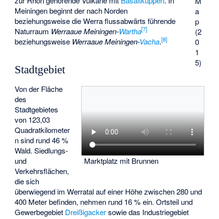
zur Rhön gehörende Vulkane mit
Basaltkuppen
. In
M
Meiningen beginnt der nach Norden
a
beziehungsweise die Werra flussabwärts führende
p
[
7
]
Naturraum
Werraaue Meiningen-
Wartha
(2
[
8
]
beziehungsweise
Werraaue Meiningen-
Vacha
.
0
1
5)
Stadtgebiet
Von der Fläche
des
Stadtgebietes
von 123,03
Quadratkilometer
n sind rund 46 %
Wald. Siedlungs-
und
Marktplatz mit Brunnen
Verkehrsflächen,
die sich
überwiegend im Werratal auf einer Höhe zwischen 280 und
400 Meter befinden, nehmen rund 16 % ein. Ortsteil und
Gewerbegebiet
Dreißigacker
sowie das Industriegebiet