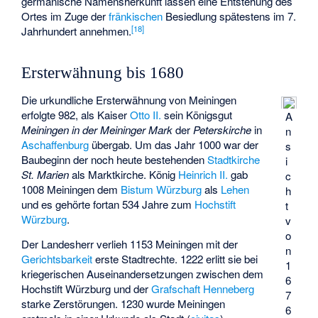
germanische Namensherkunft lassen eine Entstehung des
Ortes im Zuge der
fränkischen
Besiedlung spätestens im 7.
[
18
]
Jahrhundert annehmen.
Ersterwähnung bis 1680
Die urkundliche Ersterwähnung von Meiningen
erfolgte 982, als Kaiser
Otto II.
sein Königsgut
A
Meiningen in der Meininger Mark
der
Peterskirche
in
n
Aschaffenburg
übergab. Um das Jahr 1000 war der
s
Baubeginn der noch heute bestehenden
Stadtkirche
i
St. Marien
als Marktkirche. König
Heinrich II.
gab
c
1008 Meiningen dem
Bistum Würzburg
als
Lehen
h
und es gehörte fortan 534 Jahre zum
Hochstift
t
Würzburg
.
v
o
Der Landesherr verlieh 1153 Meiningen mit der
n
Gerichtsbarkeit
erste Stadtrechte. 1222 erlitt sie bei
1
kriegerischen Auseinandersetzungen zwischen dem
6
Hochstift Würzburg und der
Grafschaft Henneberg
7
starke Zerstörungen. 1230 wurde Meiningen
6