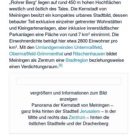
„Rohrer Berg“ liegen auf rund 450 m hohen Hochflächen
westlich und östlich des Tales. Die Kernstadt von
Meiningen besitzt ein kompaktes urbanes Stadtbild, dessen
bebauter Teil exklusive einzelner getrennter Wohnstätten
und Kleingartenanlagen, aber inklusive innerstädtischer
Parkanlagen eine Fläche von rund 7 km² einnimmt. Die
Einwohnerdichte beträgt hier etwa 2800 Einwohner pro
km². Mit den
Umlandgemeinden
Untermaßfeld
,
Obermaßfeld-Grimmenthal
und
Ritschenhausen
bildet
Meiningen als Zentrum eine
Stadtregion
beziehungsweise
[
6
]
einen Verdichtungsraum.
vergrößern und Informationen zum Bild
anzeigen
Panorama der Kernstadt von Meiningen –
ganz links hinten der Stadtteil
Jerusalem
– in der
Mitte und rechts das
Zentrum
– hinten die
östlichen Stadtteile und der Drachenberg