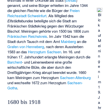
erstmals in einer Urkunde als Stadt (
civitas
)
genannt, und seine Bürger erhielten im Jahre 1344
die gleichen Rechte wie die Bürger der
Freien
Bl
Reichsstadt Schweinfurt
. Als Mitglied des
ic
Elfstädtebundes
beteiligte sich die Stadt am
k
Fränkischen Städtekrieg
gegen den Würzburger
a
Bischof. Meiningen gehörte von 1500 bis 1806 zum
uf
Fränkischen Reichskreis
. Im Jahr 1542 kam die
M
Stadt durch Tausch mit dem Amt
Mainberg
an die
ei
Grafen von Henneberg
, nach deren Aussterben
ni
1583 an das
Herzogtum Sachsen
. Im 16. und
n
frühen 17. Jahrhundert erlangte Meiningen durch die
g
Barchent
- und Leinenweberei eine große
e
wirtschaftliche Blüte, die aber durch den
n
Dreißigjährigen Krieg abrupt beendet wurde. 1660
i
kam Meiningen zum Herzogtum
Sachsen-Altenburg
m
und wechselte 1672 zum Herzogtum
Sachsen-
1
Gotha
.
9.
J
1680 bis 1918
a
hr