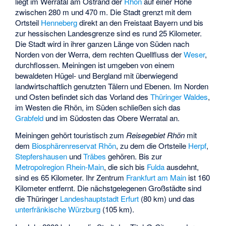
liegt im Werratal am Ostrand der
Rhön
auf einer Höhe
zwischen 280 m und 470 m. Die Stadt grenzt mit dem
Ortsteil
Henneberg
direkt an den Freistaat Bayern und bis
zur hessischen Landesgrenze sind es rund 25 Kilometer.
Die Stadt wird in ihrer ganzen Länge von Süden nach
Norden von der Werra, dem rechten Quellfluss der
Weser
,
durchflossen. Meiningen ist umgeben von einem
bewaldeten Hügel- und Bergland mit überwiegend
landwirtschaftlich genutzten Tälern und Ebenen. Im Norden
und Osten befindet sich das Vorland des
Thüringer Waldes
,
im Westen die Rhön, im Süden schließen sich das
Grabfeld
und im Südosten das Obere Werratal an.
Meiningen gehört touristisch zum
Reisegebiet Rhön
mit
dem
Biosphärenreservat Rhön
, zu dem die Ortsteile
Herpf
,
Stepfershausen
und
Träbes
gehören. Bis zur
Metropolregion
Rhein-Main
, die sich bis
Fulda
ausdehnt,
sind es 65 Kilometer. Ihr Zentrum
Frankfurt am Main
ist 160
Kilometer entfernt. Die nächstgelegenen Großstädte sind
die Thüringer
Landeshauptstadt
Erfurt
(80 km) und das
unterfränkische
Würzburg
(105 km).