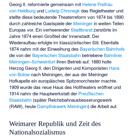
Georg II. reformierte gemeinsam mit
Helene Freifrau
von Heldburg
und
Ludwig Chronegk
das Regietheater und
stellte diese bedeutende Theaterreform von 1874 bis 1890
durch zahlreiche Gastspiele der
Meininger
in weiten Teilen
Europas vor. Ein verheerender
Stadtbrand
zerstörte im
Jahre 1874 einen Großteil der Innenstadt. Der
Wiederaufbau erfolgte im klassizistischen Stil. Ebenfalls
1874 nahm mit der Einweihung des
Bayerischen Bahnhofs
die von der
Bayerischen Staatsbahn
betriebene
Bahnlinie
Meiningen–Schweinfurt
ihren Betrieb auf. 1880 holte
Herzog Georg II. den Dirigenten und Komponisten
Hans
von Bülow
nach Meiningen, der aus der Meininger
Hofkapelle ein europäisches Spitzenorchester machte.
1909 wurde das neue Haus des Hoftheaters eröffnet und
1914 nahm die Hauptwerkstatt der
Preußischen
Staatsbahn
(später Reichsbahnausbesserungswerk
(RAW), heute
Dampflokwerk Meiningen
) die Arbeit auf.
Weimarer Republik und Zeit des
Nationalsozialismus