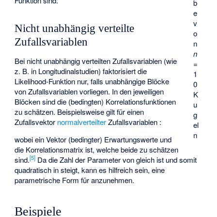
Funktion sind.
b
e
v
Nicht unabhängig verteilte
o
Zufallsvariablen
n
n
Bei nicht unabhängig verteilten Zufallsvariablen (wie
=
z. B. in
Longitudinalstudien
) faktorisiert die
1
Likelihood-Funktion nur, falls unabhängige Blöcke
0
von Zufallsvariablen vorliegen. In den jeweiligen
K
Blöcken sind die (bedingten) Korrelationsfunktionen
u
zu schätzen. Beispielsweise gilt für einen
g
Zufallsvektor
normalverteilter
Zufallsvariablen
:
el
n
wobei
ein Vektor (bedingter) Erwartungswerte und
die Korrelationsmatrix ist, welche beide zu schätzen
[
5
]
sind.
Da die Zahl der Parameter von
gleich
ist und somit
quadratisch in
steigt, kann es hilfreich sein, eine
parametrische Form für
anzunehmen.
Beispiele