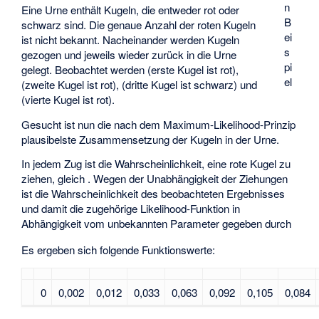
n
Eine Urne enthält
Kugeln, die entweder rot oder
B
schwarz sind. Die genaue Anzahl
der roten Kugeln
ei
ist nicht bekannt. Nacheinander werden
Kugeln
s
gezogen und jeweils wieder zurück in die Urne
pi
gelegt. Beobachtet werden
(erste Kugel ist rot),
el
(zweite Kugel ist rot),
(dritte Kugel ist schwarz) und
(vierte Kugel ist rot).
Gesucht ist nun die nach dem Maximum-Likelihood-Prinzip
plausibelste Zusammensetzung der Kugeln in der Urne.
In jedem Zug ist die Wahrscheinlichkeit, eine rote Kugel zu
ziehen, gleich
. Wegen der Unabhängigkeit der Ziehungen
ist die Wahrscheinlichkeit des beobachteten Ergebnisses
und damit die zugehörige Likelihood-Funktion in
Abhängigkeit vom unbekannten Parameter
gegeben durch
Es ergeben sich folgende Funktionswerte:
0
0,002
0,012
0,033
0,063
0,092
0,105
0,084