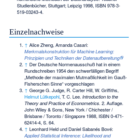
Studienbücher, Stuttgart; Leipzig 1998,
ISBN 978-3-
519-03243-4
.
Einzelnachweise
↑
Alice Zheng, Amanda Casari:
Merkmalskonstruktion für Machine Learning:
Prinzipien und Techniken der Datenaufbereitung
↑
Der
Deutsche Normenausschuß
hat in einem
Rundschreiben 1954 den schwerfälligen Begriff
„Methode der maximalen Mutmaßlichkeit im Gauß-
Fisherschen Sinne“ vorgeschlagen
↑
George G. Judge, R. Carter Hill, W. Griffiths,
Helmut Lütkepohl
, T. C. Lee.
Introduction to the
Theory and Practice of Econometrics.
2. Auflage.
John Wiley & Sons, New York / Chichester /
Brisbane / Toronto / Singapore 1988,
ISBN 0-471-
62414-4
, S. 64.
↑
Leonhard Held und Daniel Sabanés Bové:
Applied Statistical Inference: Likelihood and