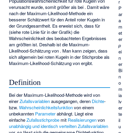
Populationswahrscheinlichkeit für rote Kugeln von
r
verursacht wurde, somit größer als bei
. Damit wäre
P
nach der Maximum-Likelihood-Methode
ein
ar
besserer Schätzwert für den Anteil
roter Kugeln in
a
der Grundgesamtheit. Es erweist sich, dass für
m
(siehe rote Linie für
in der Grafik) die
et
Wahrscheinlichkeit des beobachteten Ergebnisses
er
am größten ist. Deshalb ist
die Maximum-
p
Likelihood-Schätzung von
. Man kann zeigen, dass
ei
sich allgemein bei
roten Kugeln in der Stichprobe
als
n
Maximum-Likelihood-Schätzung von
ergibt.
er
Bi
n
Definition
o
m
Bei der Maximum-Likelihood-Methode wird von
ia
einer
Zufallsvariablen
ausgegangen, deren
Dichte
-
lv
bzw.
Wahrscheinlichkeitsfunktion
von einem
er
unbekannten
Parameter
abhängt. Liegt eine
te
einfache
Zufallsstichprobe
mit
Realisierungen
von
il
unabhängig und identisch verteilten Zufallsvariablen
u
vor, so lässt sich die gemeinsame Dichtefunktion
n