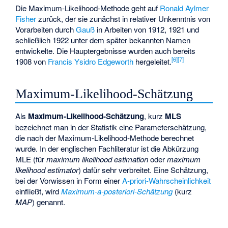
Die Maximum-Likelihood-Methode geht auf
Ronald Aylmer
Fisher
zurück, der sie zunächst in relativer Unkenntnis von
Vorarbeiten durch
Gauß
in Arbeiten von 1912, 1921 und
schließlich 1922 unter dem später bekannten Namen
entwickelte. Die Hauptergebnisse wurden auch bereits
[
6
]
[
7
]
1908 von
Francis Ysidro Edgeworth
hergeleitet.
Maximum-Likelihood-Schätzung
Als
Maximum-Likelihood-Schätzung
, kurz
MLS
bezeichnet man in der Statistik eine Parameterschätzung,
die nach der Maximum-Likelihood-Methode berechnet
wurde. In der englischen Fachliteratur ist die Abkürzung
MLE (für
maximum likelihood estimation
oder
maximum
likelihood estimator
) dafür sehr verbreitet. Eine Schätzung,
bei der Vorwissen in Form einer
A-priori-Wahrscheinlichkeit
einfließt, wird
Maximum-a-posteriori-Schätzung
(kurz
MAP
) genannt.