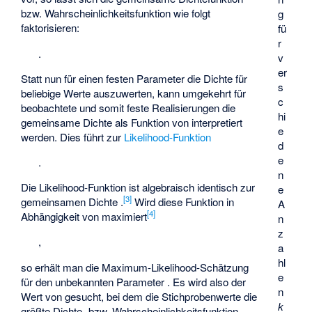
bzw. Wahrscheinlichkeitsfunktion wie folgt
g
faktorisieren:
fü
r
.
v
er
Statt nun für einen festen Parameter
die Dichte für
s
beliebige Werte
auszuwerten, kann umgekehrt für
c
beobachtete und somit feste Realisierungen
die
hi
gemeinsame Dichte als Funktion von
interpretiert
e
werden. Dies führt zur
Likelihood-Funktion
d
e
.
n
Die Likelihood-Funktion ist algebraisch identisch zur
e
[
3
]
gemeinsamen Dichte
.
Wird diese Funktion in
A
[
4
]
Abhängigkeit von
maximiert
n
z
,
a
hl
so erhält man die Maximum-Likelihood-Schätzung
e
für den unbekannten Parameter
. Es wird also der
n
Wert von
gesucht, bei dem die Stichprobenwerte
die
k
größte Dichte- bzw. Wahrscheinlichkeitsfunktion