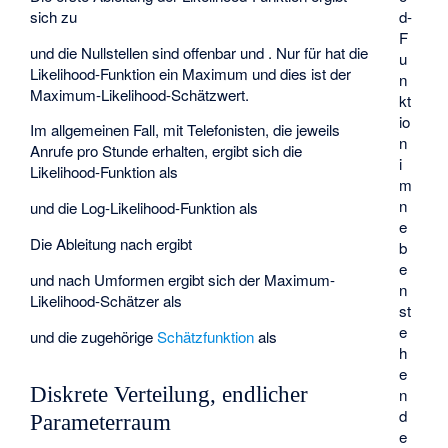
sich zu
d-
F
und die Nullstellen sind offenbar
und
. Nur für
hat die
u
Likelihood-Funktion ein Maximum und dies ist der
n
Maximum-Likelihood-Schätzwert.
kt
io
Im allgemeinen Fall, mit
Telefonisten, die jeweils
n
Anrufe pro Stunde erhalten, ergibt sich die
i
Likelihood-Funktion als
m
n
und die Log-Likelihood-Funktion als
e
Die Ableitung nach
ergibt
b
e
und nach Umformen ergibt sich der Maximum-
n
Likelihood-Schätzer als
st
e
und die zugehörige
Schätzfunktion
als
h
e
Diskrete Verteilung, endlicher
n
d
Parameterraum
e