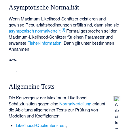
Asymptotische Normalität
Wenn Maximum-Likelihood-Schätzer existieren und
gewisse Regularitätsbedingungen erfüllt sind, dann sind sie
[
8
]
asymptotisch normalverteilt
.
Formal gesprochen sei
der
Maximum-Likelihood-Schätzer für einen Parameter
und
erwartete
Fisher-Information
. Dann gilt unter bestimmten
Annahmen
bzw.
.
Allgemeine Tests
Die Konvergenz der Maximum-Likelihood-
Schätzfunktion
gegen eine
Normalverteilung
erlaubt
A
die Ableitung allgemeiner Tests zur Prüfung von
rb
Modellen und Koeffizienten:
ei
ts
Likelihood-Quotienten-Test
,
w