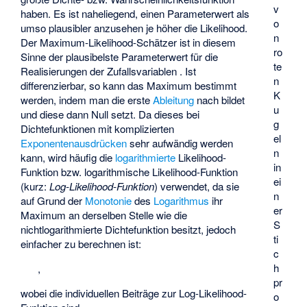
v
haben. Es ist naheliegend, einen Parameterwert
als
o
umso plausibler anzusehen je höher die Likelihood.
n
Der Maximum-Likelihood-Schätzer ist in diesem
ro
Sinne der plausibelste Parameterwert für die
te
Realisierungen
der Zufallsvariablen
. Ist
n
differenzierbar, so kann das Maximum bestimmt
K
werden, indem man die erste
Ableitung
nach
bildet
u
und diese dann Null setzt. Da dieses bei
g
Dichtefunktionen mit komplizierten
el
Exponentenausdrücken
sehr aufwändig werden
n
kann, wird häufig die
logarithmierte
Likelihood-
in
Funktion bzw. logarithmische Likelihood-Funktion
ei
(kurz:
Log-Likelihood-Funktion
) verwendet, da sie
n
auf Grund der
Monotonie
des
Logarithmus
ihr
er
Maximum an derselben Stelle wie die
S
nichtlogarithmierte Dichtefunktion besitzt, jedoch
ti
einfacher zu berechnen ist:
c
h
,
pr
wobei
die individuellen Beiträge zur Log-Likelihood-
o