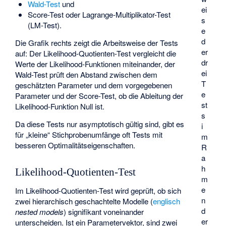
Wald-Test
und
ei
Score-Test
oder
Lagrange-Multiplikator-Test
s
(LM-Test).
e
d
Die Grafik rechts zeigt die Arbeitsweise der Tests
er
auf: Der Likelihood-Quotienten-Test vergleicht die
dr
Werte der Likelihood-Funktionen miteinander, der
ei
Wald-Test prüft den Abstand zwischen dem
T
geschätzten Parameter und dem vorgegebenen
e
Parameter und der Score-Test, ob die Ableitung der
st
Likelihood-Funktion Null ist.
s
Da diese Tests nur asymptotisch gültig sind, gibt es
i
für „kleine“ Stichprobenumfänge oft Tests mit
m
besseren
Optimalitätseigenschaften
.
R
a
h
Likelihood-Quotienten-Test
m
e
Im Likelihood-Quotienten-Test wird geprüft, ob sich
n
zwei
hierarchisch geschachtelte
Modelle (
englisch
d
nested models
) signifikant voneinander
er
unterscheiden. Ist
ein Parametervektor, sind
zwei