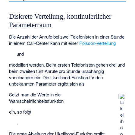
Diskrete Verteilung, kontinuierlicher
Parameterraum
Die Anzahl der Anrufe bei zwei Telefonisten in einer Stunde
in einem Call-Center kann mit einer
Poisson-Verteilung
und
modelliert werden. Beim ersten Telefonisten gehen drei und
beim zweiten fünf Anrufe pro Stunde unabhängig
voneinander ein. Die Likelihood-Funktion für den
unbekannten Parameter
ergibt sich als
Setzt man die Werte in die
Wahrscheinlichkeitsfunktion
Li
k
ein, so folgt
el
ih
.
o
Die erste Ableitung der Likelihood-Funktion ergibt
o