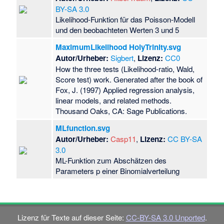
BY-SA 3.0
Likelihood-Funktion für das Poisson-Modell
und den beobachteten Werten 3 und 5
MaximumLikelihood HolyTrinity.svg
Autor/Urheber:
Sigbert
,
Lizenz:
CC0
How the three tests (Likelihood-ratio, Wald,
Score test) work. Generated after the book of
Fox, J. (1997) Applied regression analysis,
linear models, and related methods.
Thousand Oaks, CA: Sage Publications.
MLfunction.svg
Autor/Urheber:
Casp11
,
Lizenz:
CC BY-SA
3.0
ML-Funktion zum Abschätzen des
Parameters p einer Binomialverteilung
Lizenz für Texte auf dieser Seite:
CC-BY-SA 3.0 Unported
.