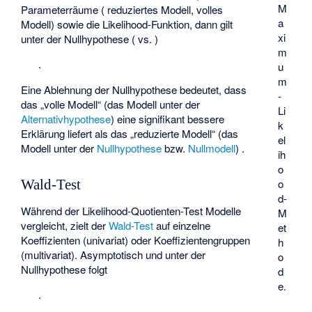
M
Parameterräume (
reduziertes Modell,
volles
a
Modell) sowie
die Likelihood-Funktion, dann gilt
xi
unter der Nullhypothese (
vs.
)
m
.
u
m
Eine Ablehnung der Nullhypothese bedeutet, dass
-
das „volle Modell“ (das Modell unter der
Li
Alternativhypothese
) eine signifikant bessere
k
Erklärung liefert als das „reduzierte Modell“ (das
el
Modell unter der
Nullhypothese
bzw.
Nullmodell
) .
ih
o
o
Wald-Test
d-
Während der Likelihood-Quotienten-Test Modelle
M
vergleicht, zielt der
Wald-Test
auf einzelne
et
Koeffizienten (univariat) oder Koeffizientengruppen
h
(multivariat). Asymptotisch und unter der
o
Nullhypothese
folgt
d
e.
.