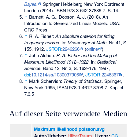
Bayes.
Springer Heidelberg New York Dordrecht
London (2014).
ISBN 978-3-642-37886-7
, S. 14.
↑
Barnett, A. G., Dobson, A. J. (2018). An
Introduction to Generalized Linear Models. USA:
CRC Press.
↑
R. A. Fisher:
An absolute criterion for fitting
frequency curves
. In:
Messenger of Math.
Nr. 41, S.
155, 1912.
JSTOR
:
2246266
(
online
)
↑
John Aldrich:
R. A. Fisher and the Making of
Maximum Likelihood 1912–1922
. In:
Statistical
Science.
Band 12, Nr. 3, S. 162–176, 1997,
doi
:
10.1214/ss/1030037906
,
JSTOR
:
2246367
.
↑
Mark Schervish:
Theory of Statistics.
Springer,
New York 1995,
ISBN 978-1-4612-8708-7
. Kapitel
7.3.5
Auf dieser Seite verwendete Medien
Maximum likelihood poisson.svg
Autor/Urheber:
HilberTraum
,
Lizenz:
CC