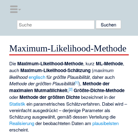
Maximum-Likelihood-Methode
Die
Maximum-Likelihood-Methode
, kurz
ML-Methode
,
auch
Maximum-Likelihood-Schätzung
(
maximum
likelihood
englisch
für
größte Plausibilität
, daher auch
[
1
]
Methode der größten Plausibilität
),
Methode der
[
2
]
maximalen Mutmaßlichkeit
,
Größte-Dichte-Methode
oder
Methode der größten Dichte
bezeichnet in der
Statistik
ein parametrisches
Schätzverfahren
. Dabei wird –
vereinfacht ausgedrückt – derjenige Parameter als
Schätzung ausgewählt, gemäß dessen Verteilung die
Realisierung
der beobachteten Daten am
plausibelsten
erscheint.