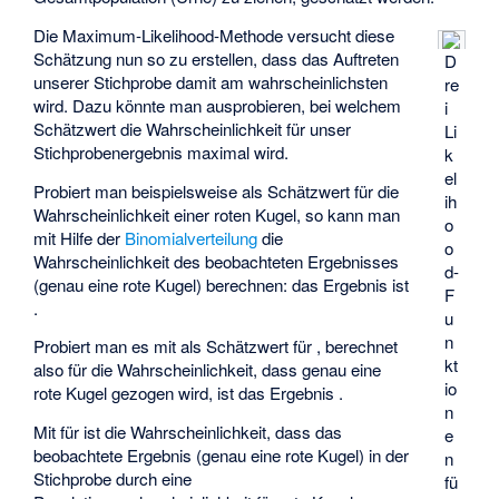
Die Maximum-Likelihood-Methode versucht diese
Schätzung nun so zu erstellen, dass das Auftreten
D
unserer Stichprobe damit am wahrscheinlichsten
re
wird. Dazu könnte man ausprobieren, bei welchem
i
Schätzwert die Wahrscheinlichkeit für unser
Li
Stichprobenergebnis maximal wird.
k
el
Probiert man beispielsweise
als Schätzwert für die
ih
Wahrscheinlichkeit
einer roten Kugel, so kann man
o
mit Hilfe der
Binomialverteilung
die
o
Wahrscheinlichkeit des beobachteten Ergebnisses
d-
(genau eine rote Kugel) berechnen: das Ergebnis ist
F
.
u
n
Probiert man es mit
als Schätzwert für
, berechnet
kt
also
für die Wahrscheinlichkeit, dass genau eine
io
rote Kugel gezogen wird, ist das Ergebnis
.
n
Mit
für
ist die Wahrscheinlichkeit, dass das
e
beobachtete Ergebnis (genau eine rote Kugel) in der
n
Stichprobe durch eine
fü