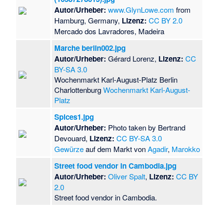
Autor/Urheber:
www.GlynLowe.com
from
Hamburg, Germany,
Lizenz:
CC BY 2.0
Mercado dos Lavradores, Madeira
Marche berlin002.jpg
Autor/Urheber:
Gérard Lorenz,
Lizenz:
CC
BY-SA 3.0
Wochenmarkt Karl-August-Platz Berlin
Charlottenburg
Wochenmarkt Karl-August-
Platz
Spices1.jpg
Autor/Urheber:
Photo taken by Bertrand
Devouard,
Lizenz:
CC BY-SA 3.0
Gewürze
auf dem Markt von
Agadir
,
Marokko
Street food vendor in Cambodia.jpg
Autor/Urheber:
Oliver Spalt
,
Lizenz:
CC BY
2.0
Street food vendor in Cambodia.