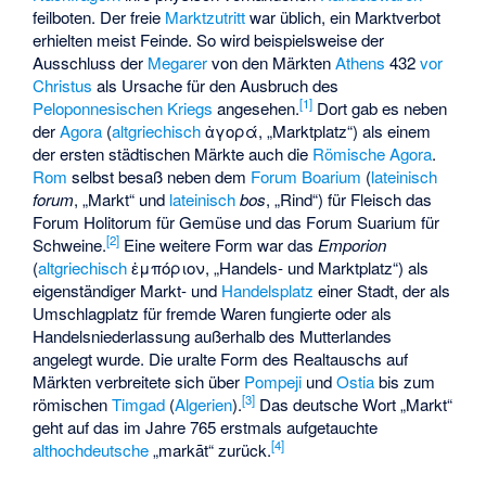
feilboten. Der freie
Marktzutritt
war üblich, ein Marktverbot
erhielten meist Feinde. So wird beispielsweise der
Ausschluss der
Megarer
von den Märkten
Athens
432
vor
Christus
als Ursache für den Ausbruch des
[
1
]
Peloponnesischen Kriegs
angesehen.
Dort gab es neben
der
Agora
(
altgriechisch
ἀγορά
, „Marktplatz“) als einem
der ersten städtischen Märkte auch die
Römische Agora
.
Rom
selbst besaß neben dem
Forum Boarium
(
lateinisch
forum
, „Markt“ und
lateinisch
bos
, „Rind“) für Fleisch das
Forum Holitorum für Gemüse und das Forum Suarium für
[
2
]
Schweine.
Eine weitere Form war das
Emporion
(
altgriechisch
ἐμπόριον
, „Handels- und Marktplatz“) als
eigenständiger Markt- und
Handelsplatz
einer Stadt, der als
Umschlagplatz für fremde Waren fungierte oder als
Handelsniederlassung außerhalb des Mutterlandes
angelegt wurde. Die uralte Form des Realtauschs auf
Märkten verbreitete sich über
Pompeji
und
Ostia
bis zum
[
3
]
römischen
Timgad
(
Algerien
).
Das deutsche Wort „Markt“
geht auf das im Jahre 765 erstmals aufgetauchte
[
4
]
althochdeutsche
„markāt“ zurück.