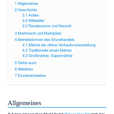
1
Allgemeines
2
Geschichte
2.1
Antike
2.2
Mittelalter
2.3
Renaissance und Neuzeit
3
Marktrecht und Marktplatz
4
Betriebsformen des Einzelhandels
4.1
Märkte als offene Verkaufsveranstaltung
4.2
Traditionelle lokale Märkte
4.3
Großmärkte, Supermärkte
5
Siehe auch
6
Weblinks
7
Einzelnachweise
Allgemeines
Auf dem klassischen Markt findet
Präsenzhandel
statt, bei