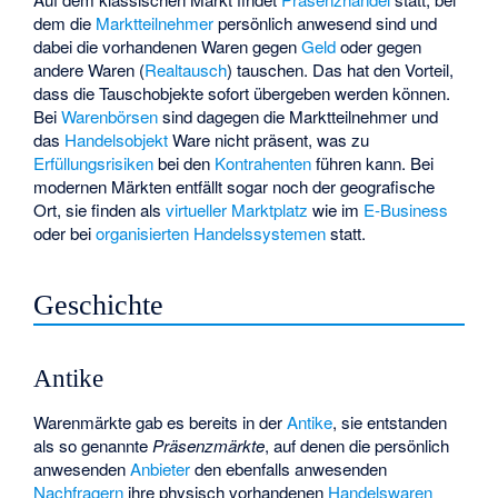
dem die
Marktteilnehmer
persönlich anwesend sind und
dabei die vorhandenen Waren gegen
Geld
oder gegen
andere Waren (
Realtausch
) tauschen. Das hat den Vorteil,
dass die Tauschobjekte sofort übergeben werden können.
Bei
Warenbörsen
sind dagegen die Marktteilnehmer und
das
Handelsobjekt
Ware nicht präsent, was zu
Erfüllungsrisiken
bei den
Kontrahenten
führen kann. Bei
modernen Märkten entfällt sogar noch der geografische
Ort, sie finden als
virtueller Marktplatz
wie im
E-Business
oder bei
organisierten Handelssystemen
statt.
Geschichte
Antike
Warenmärkte gab es bereits in der
Antike
, sie entstanden
als so genannte
Präsenzmärkte
, auf denen die persönlich
anwesenden
Anbieter
den ebenfalls anwesenden
Nachfragern
ihre physisch vorhandenen
Handelswaren