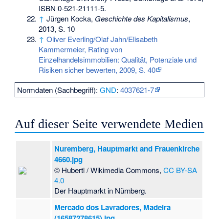
ISBN 0-521-21111-5
.
↑
Jürgen Kocka,
Geschichte des Kapitalismus
,
2013, S. 10
↑
Oliver Everling/Olaf Jahn/Elisabeth
Kammermeier, Rating von
Einzelhandelsimmobilien: Qualität, Potenziale und
Risiken sicher bewerten, 2009, S. 40
Normdaten (Sachbegriff):
GND
:
4037621-7
Auf dieser Seite verwendete Medien
Nuremberg, Hauptmarkt and Frauenkirche
4660.jpg
© Hubertl / Wikimedia Commons,
CC BY-SA
4.0
Der Hauptmarkt in Nürnberg.
Mercado dos Lavradores, Madeira
(16587278615).jpg