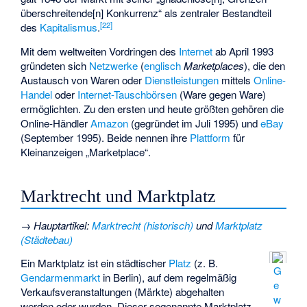
überschreitende[n] Konkurrenz“ als zentraler Bestandteil
[
22
]
des
Kapitalismus
.
Mit dem weltweiten Vordringen des
Internet
ab April 1993
gründeten sich
Netzwerke
(
englisch
Marketplaces
), die den
Austausch von Waren oder
Dienstleistungen
mittels
Online-
Handel
oder
Internet-Tauschbörsen
(Ware gegen Ware)
ermöglichten. Zu den ersten und heute größten gehören die
Online-Händler
Amazon
(gegründet im Juli 1995) und
eBay
(September 1995). Beide nennen ihre
Plattform
für
Kleinanzeigen „Marketplace“.
Marktrecht und Marktplatz
→
Hauptartikel
:
Marktrecht (historisch)
und
Marktplatz
(Städtebau)
Ein Marktplatz ist ein städtischer
Platz
(z. B.
G
Gendarmenmarkt
in Berlin), auf dem regelmäßig
e
Verkaufsveranstaltungen (Märkte) abgehalten
w
werden oder wurden. Dieser sogenannte Marktplatz