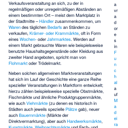
Verkaufsveranstaltung an sich, zu der in
a
regelmäßigen oder unregelmäßigen Abständen an
vr
einem bestimmten Ort – meist dem Marktplatz in
a
der Stadtmitte –
Händler
zusammenkommen, um
d
Waren
des täglichen
Bedarfs
an Ständen zu
or
verkaufen,
Krämer- oder Krammärkte
, oft in Form
e
eines
Wochen-
oder
Jahrmarktes
. Werden auf
s
einem Markt gebrauchte Waren wie beispielsweise
in
benutzte Haushaltsgegenstände oder Kleidung aus
F
zweiter Hand angeboten, spricht man von
u
Flohmarkt
oder Trödelmarkt.
n
c
Neben solchen allgemeinen Marktveranstaltungen
h
hat sich im Lauf der Geschichte eine ganze Reihe
al
spezieller Veranstaltungen in Marktform entwickelt;
a
hierzu zählen beispielsweise spezielle Obstmärkte,
uf
Fischmärkte und ähnliche Produktgruppenmärkte,
M
wie auch
Viehmärkte
(zu denen es historisch in
a
Städten auch jeweils spezielle
Plätze
gab), neuer
d
auch
Bauernmärkte
(Märkte der
ei
Direktvermarktung), aber auch
Handwerksmärkte
,
ra
Kunstmärkte
,
Weihnachtsmärkte
und Fach- und