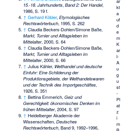
ar
15.-18. Jahrhunderts
,
Band 2: Der Handel
,
kt
1986, S. 19 f.
a
↑
Gerhard Köbler
,
Etymologisches
uf
Rechtswörterbuch
, 1995, S. 262
d
↑
Claudia Beckers-Dohlen/Simone Baße,
e
Markt, Turnier und Alltagsleben im
m
Mittelalter
, 2000, S. 64
K
↑
Claudia Beckers-Dohlen/Simone Baße,
ar
Markt, Turnier und Alltagsleben im
l-
Mittelalter
, 2000, S. 66
A
↑
Julius Kähler,
Welthandel und deutsche
u
Einfuhr: Eine Schilderung der
g
Produktionsgebiete, der Welthandelswaren
u
und der Technik des Importgeschäftes
,
st
1926, S. 351
-
↑
Bettina Emmerich,
Geiz und
Pl
Gerechtigkeit: ökonomisches Denken im
at
frühen Mittelalter
, 2004, S. 97
z
↑
Heidelberger Akademie der
i
Wissenschaften,
Deutsches
m
Rechtswörterbuch
, Band 9, 1992–1996,
B