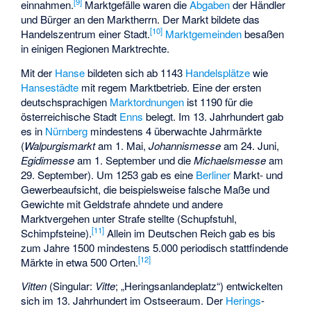
[
9
]
einnahmen.
Marktgefälle waren die
Abgaben
der Händler
und Bürger an den Marktherrn. Der Markt bildete das
[
10
]
Handelszentrum einer Stadt.
Marktgemeinden
besaßen
in einigen Regionen Marktrechte.
Mit der
Hanse
bildeten sich ab 1143
Handelsplätze
wie
Hansestädte
mit regem Marktbetrieb. Eine der ersten
deutschsprachigen
Marktordnungen
ist 1190 für die
österreichische Stadt
Enns
belegt. Im 13. Jahrhundert gab
es in
Nürnberg
mindestens 4 überwachte Jahrmärkte
(
Walpurgismarkt
am 1. Mai,
Johannismesse
am 24. Juni,
Egidimesse
am 1. September und die
Michaelsmesse
am
29. September). Um 1253 gab es eine
Berliner
Markt- und
Gewerbeaufsicht, die beispielsweise falsche Maße und
Gewichte mit Geldstrafe ahndete und andere
Marktvergehen unter Strafe stellte (Schupfstuhl,
[
11
]
Schimpfsteine).
Allein im Deutschen Reich gab es bis
zum Jahre 1500 mindestens 5.000 periodisch stattfindende
[
12
]
Märkte in etwa 500 Orten.
Vitten
(Singular:
Vitte
; „Heringsanlandeplatz“) entwickelten
sich im 13. Jahrhundert im Ostseeraum. Der
Herings
­