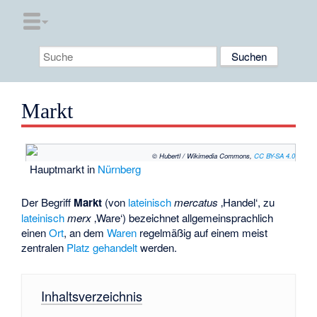
Markt
© Hubertl / Wikimedia Commons,
CC BY-SA 4.0
Hauptmarkt in
Nürnberg
Der Begriff
Markt
(von
lateinisch
mercatus
‚Handel‘, zu
lateinisch
merx
‚Ware‘) bezeichnet allgemeinsprachlich
einen
Ort
, an dem
Waren
regelmäßig auf einem meist
zentralen
Platz
gehandelt
werden.
Inhaltsverzeichnis