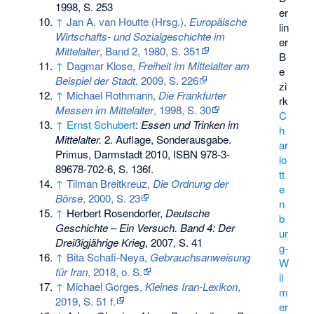
1998, S. 253
er
↑
Jan A. van Houtte (Hrsg.),
Europäische
lin
Wirtschafts- und Sozialgeschichte im
er
Mittelalter
, Band 2, 1980, S. 351
B
↑
Dagmar Klose,
Freiheit im Mittelalter am
e
Beispiel der Stadt
, 2009, S. 226
zi
↑
Michael Rothmann,
Die Frankfurter
rk
Messen im Mittelalter
, 1998, S. 30
C
↑
Ernst Schubert
:
Essen und Trinken im
h
Mittelalter.
2. Auflage, Sonderausgabe.
ar
Primus, Darmstadt 2010,
ISBN 978-3-
lo
89678-702-6
, S. 136f.
tt
↑
Tilman Breitkreuz,
Die Ordnung der
e
Börse
, 2000, S. 23
n
↑
Herbert Rosendorfer,
Deutsche
b
Geschichte – Ein Versuch. Band 4: Der
ur
Dreißigjährige Krieg
, 2007, S. 41
g-
↑
Bita Schafi-Neya,
Gebrauchsanweisung
W
für Iran
, 2018, o. S.
il
↑
Michael Gorges,
Kleines Iran-Lexikon
,
m
2019, S. 51 f.
er