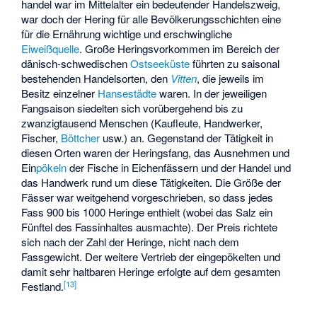
handel war im Mittelalter ein bedeutender Handelszweig,
war doch der Hering für alle Bevölkerungsschichten eine
für die Ernährung wichtige und erschwingliche
Eiweißquelle
. Große Heringsvorkommen im Bereich der
dänisch-schwedischen
Ostseeküste
führten zu saisonal
bestehenden Handelsorten, den
Vitten
, die jeweils im
Besitz einzelner
Hansestädte
waren. In der jeweiligen
Fangsaison siedelten sich vorübergehend bis zu
zwanzigtausend Menschen (Kaufleute, Handwerker,
Fischer,
Böttcher
usw.) an. Gegenstand der Tätigkeit in
diesen Orten waren der Heringsfang, das Ausnehmen und
Ein
pökeln
der Fische in Eichenfässern und der Handel und
das Handwerk rund um diese Tätigkeiten. Die Größe der
Fässer war weitgehend vorgeschrieben, so dass jedes
Fass 900 bis 1000 Heringe enthielt (wobei das Salz ein
Fünftel des Fassinhaltes ausmachte). Der Preis richtete
sich nach der Zahl der Heringe, nicht nach dem
Fassgewicht. Der weitere Vertrieb der eingepökelten und
damit sehr haltbaren Heringe erfolgte auf dem gesamten
[
13
]
Festland.