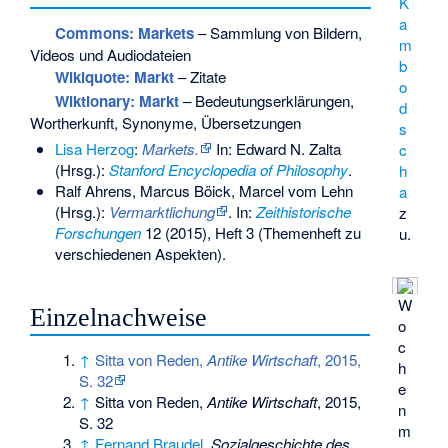
K
a
Commons
: Markets
– Sammlung von Bildern,
m
Videos und Audiodateien
b
Wikiquote: Markt
– Zitate
o
Wiktionary: Markt
– Bedeutungserklärungen,
d
Wortherkunft, Synonyme, Übersetzungen
s
Lisa Herzog
:
Markets.
In: Edward N. Zalta
c
(Hrsg.):
Stanford Encyclopedia of Philosophy
.
h
Ralf Ahrens, Marcus Böick, Marcel vom Lehn
a
(Hrsg.):
Vermarktlichung
. In:
Zeithistorische
z
Forschungen
12 (2015), Heft 3 (Themenheft zu
u.
verschiedenen Aspekten).
W
Einzelnachweise
o
c
↑
Sitta von Reden,
Antike Wirtschaft
, 2015,
h
S. 32
e
↑
Sitta von Reden,
Antike Wirtschaft
, 2015,
n
S. 32
m
↑
Fernand Braudel
,
Sozialgeschichte des