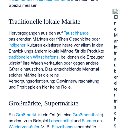
Spezialmessen.
Ei
Traditionelle lokale Märkte
n
e
Hervorgegangen aus den auf
Tauschhandel
M
basierenden Märkten der frühen Geschichte oder
ar
indigener
Kulturen existieren heute vor allem in den
kt
Entwicklungsländern lokale Märkte für die Produkte
fr
traditionellen Wirtschaftens
, bei denen die Erzeuger
a
„direkt“ ihre Waren verkaufen oder gegen andere
u
Güter eintauschen. Das entscheidende Merkmal
b
solcher Märkte ist die reine
er
Versorgungsorientierung; Gewinnerwirtschaftung
ei
und Profit spielen hier keine Rolle.
te
t
fri
Großmärkte, Supermärkte
s
c
Ein
Großmarkt
ist ein Ort (oft eine
Großmarkthalle
),
h
an dem zum Beispiel
Lebensmittel
und
Blumen
an
g
Wiederverkäufer
(z. B.
Einzelhandels
­geschäfte,