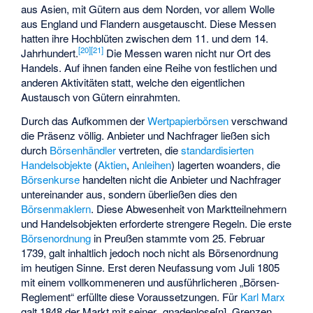
aus Asien, mit Gütern aus dem Norden, vor allem Wolle
aus England und Flandern ausgetauscht. Diese Messen
hatten ihre Hochblüten zwischen dem 11. und dem 14.
[
20
]
[
21
]
Jahrhundert.
Die Messen waren nicht nur Ort des
Handels. Auf ihnen fanden eine Reihe von festlichen und
anderen Aktivitäten statt, welche den eigentlichen
Austausch von Gütern einrahmten.
Durch das Aufkommen der
Wertpapierbörsen
verschwand
die Präsenz völlig. Anbieter und Nachfrager ließen sich
durch
Börsenhändler
vertreten, die
standardisierten
Handelsobjekte
(
Aktien
,
Anleihen
) lagerten woanders, die
Börsenkurse
handelten nicht die Anbieter und Nachfrager
untereinander aus, sondern überließen dies den
Börsenmaklern
. Diese Abwesenheit von Marktteilnehmern
und Handelsobjekten erforderte strengere Regeln. Die erste
Börsenordnung
in Preußen stammte vom 25. Februar
1739, galt inhaltlich jedoch noch nicht als Börsenordnung
im heutigen Sinne. Erst deren Neufassung vom Juli 1805
mit einem vollkommeneren und ausführlicheren „Börsen-
Reglement“ erfüllte diese Voraussetzungen. Für
Karl Marx
galt 1848 der Markt mit seiner „gnadenlose[n], Grenzen