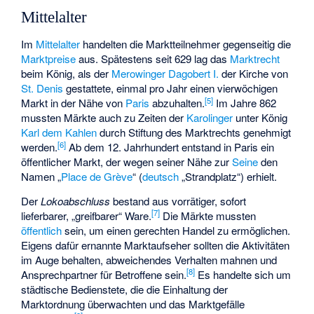
Mittelalter
Im
Mittelalter
handelten die Marktteilnehmer gegenseitig die
Marktpreise
aus. Spätestens seit 629 lag das
Marktrecht
beim König, als der
Merowinger
Dagobert I.
der Kirche von
St. Denis
gestattete, einmal pro Jahr einen vierwöchigen
[
5
]
Markt in der Nähe von
Paris
abzuhalten.
Im Jahre 862
mussten Märkte auch zu Zeiten der
Karolinger
unter König
Karl dem Kahlen
durch Stiftung des Marktrechts genehmigt
[
6
]
werden.
Ab dem 12. Jahrhundert entstand in Paris ein
öffentlicher Markt, der wegen seiner Nähe zur
Seine
den
Namen „
Place de Grève
“ (
deutsch
„Strandplatz“
) erhielt.
Der
Lokoabschluss
bestand aus vorrätiger, sofort
[
7
]
lieferbarer, „greifbarer“ Ware.
Die Märkte mussten
öffentlich
sein, um einen gerechten Handel zu ermöglichen.
Eigens dafür ernannte Marktaufseher sollten die Aktivitäten
im Auge behalten, abweichendes Verhalten mahnen und
[
8
]
Ansprechpartner für Betroffene sein.
Es handelte sich um
städtische Bedienstete, die die Einhaltung der
Marktordnung überwachten und das Marktgefälle