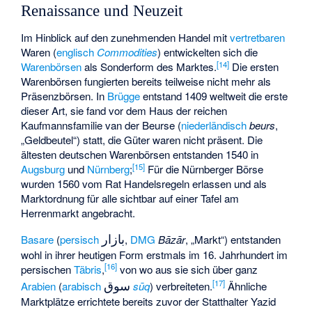
Renaissance und Neuzeit
Im Hinblick auf den zunehmenden Handel mit
vertretbaren
Waren (
englisch
Commodities
) entwickelten sich die
[
14
]
Warenbörsen
als Sonderform des Marktes.
Die ersten
Warenbörsen fungierten bereits teilweise nicht mehr als
Präsenzbörsen. In
Brügge
entstand 1409 weltweit die erste
dieser Art, sie fand vor dem Haus der reichen
Kaufmannsfamilie van der Beurse (
niederländisch
beurs
,
„Geldbeutel“) statt, die Güter waren nicht präsent. Die
ältesten deutschen Warenbörsen entstanden 1540 in
[
15
]
Augsburg
und
Nürnberg
;
Für die Nürnberger Börse
wurden 1560 vom Rat Handelsregeln erlassen und als
Marktordnung für alle sichtbar auf einer Tafel am
Herrenmarkt angebracht.
بازار
Basare
(
persisch
,
DMG
Bāzār
, „Markt“) entstanden
wohl in ihrer heutigen Form erstmals im 16. Jahrhundert im
[
16
]
persischen
Täbris
,
von wo aus sie sich über ganz
سوق
[
17
]
Arabien
(
arabisch
sūq
) verbreiteten.
Ähnliche
Marktplätze errichtete bereits zuvor der Statthalter Yazid