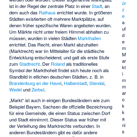
ür
ist in der Regel der zentrale Platz in einer
Stadt
, an
z
dem auch das
Rathaus
errichtet wurde. In größeren
e
Städten existierten oft mehrere Marktplätze, auf
a
denen früher spezifische Waren angeboten wurden.
uf
Um Märkte nicht unter freiem Himmel abhalten zu
d
müssen, wurden in vielen Städten
Markthallen
e
errichtet. Das Recht, einen Markt abzuhalten
m
(Marktrecht) war im Mittelalter für die städtische
M
Entwicklung entscheidend, und galt als erste Stufe
ar
zum
Stadtrecht
. Der
Roland
als traditionelles
kt
Symbol der Markthoheit findet sich heute noch als
i
Standbild in etlichen deutschen Städten, z. B. in
m
Brandenburg an der Havel
,
Halberstadt
,
Stendal
,
m
Wedel
und
Zerbst
.
ar
o
„Markt“ ist auch in einigen Bundesländern wie zum
k
Beispiel Bayern, Sachsen die offizielle Bezeichnung
k
für eine Gemeinde, die einen Status zwischen Dorf
a
und Stadt einnimmt. Dieser Status war früher mit
ni
der Verleihung des Marktrechts verbunden. In
s
anderen Bundesländern gibt es dafür andere