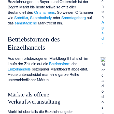
c
Bezeichnungen. In Bayern und Österreich ist der
h
Begriff Markt bis heute teilweise offizieller
e
Bestandteil des
Ortsnamens
. So weisen Ortsnamen
n
wie
Sobótka
,
Szombathely
oder
Samstagsberg
auf
A
das
samstägliche
Marktrecht hin.
g
a
di
Betriebsformen des
r
Einzelhandels
Aus dem ortsbezogenen Marktbegriff hat sich im
Laufe der Zeit ein auf die
Betriebsform
des
M
Einzelhandels
bezogener Marktbegriff abgeleitet.
er
Heute unterscheidet man eine ganze Reihe
c
unterschiedlicher Märkte.
a
d
o
Märkte als offene
d
Verkaufsveranstaltung
o
s
Markt ist ebenfalls die Bezeichnung der
L