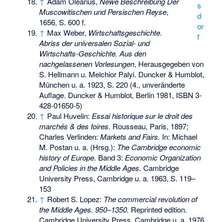
↑
Adam Olearius,
Newe Beschreibung Der
s
Muscowitischen und Persischen Reyse
,
d
1656, S. 600 f.
or
↑
Max Weber,
Wirtschaftsgeschichte.
f
Abriss der universalen Sozial- und
Wirtschafts-Geschichte. Aus den
nachgelassenen Vorlesungen
, Herausgegeben von
S. Hellmann u. Melchior Palyi. Duncker & Humblot,
München u. a. 1923, S. 220 (4., unveränderte
Auflage. Duncker & Humblot, Berlin 1981,
ISBN 3-
428-01650-5
)
↑
Paul Huvelin:
Essai historique sur le droit des
marchés & des foires.
Rousseau, Paris, 1897;
Charles Verlinden:
Markets and Fairs.
In: Michael
M. Postan u. a. (Hrsg.):
The Cambridge economic
history of Europe.
Band 3:
Economic Organization
and Policies in the Middle Ages.
Cambridge
University Press, Cambridge u. a. 1963, S. 119–
153
↑
Robert S. Lopez:
The commercial revolution of
the Middle Ages. 950–1350.
Reprinted edition.
Cambridge University Press, Cambridge u. a. 1976,