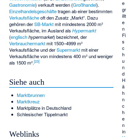
e
Gastronomie
) verkauft werden (
Großhandel
).
gr
Einzelhandelsgeschäfte
tragen ab einer bestimmten
illt
Verkaufsfläche
oft den Zusatz „Markt“. Dazu
e
gehören der
SB-Markt
mit mindestens 2000 m²
n
Verkaufsfläche, im Ausland als
Hypermarkt
Fi
(
englisch
hypermarket
) bezeichnet, der
s
Verbrauchermarkt
mit 1500–4999 m²
c
Verkaufsfläche und der
Supermarkt
mit einer
h
Verkaufsfläche von mindestens 400 m² und weniger
u
[
23
]
als 1500 m².
n
d
H
Siehe auch
ä
h
Marktbrunnen
n
Marktkreuz
c
Marktplätze in Deutschland
h
Schlesischer Tippelmarkt
e
n
in
Weblinks