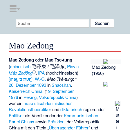
Mao Zedong
Mao Zedong
oder
Mao Tse-tung
毛澤東
毛泽东
(
chinesisch
/
,
Pinyin
Mao Zedong
ⓘ
Máo Zédōng
,
IPA
(hochchinesisch)
(1950)
[mau̯ ʦɤtʊŋ]
,
W.-G.
Mao Tsê-tung
; *
26. Dezember
1893
in
Shaoshan
,
Kaiserreich China
; †
9. September
1976
in
Peking
,
Volksrepublik China
)
war ein
marxistisch-leninistischer
M
Revolutionstheoretiker
und
diktatorisch
regierender
ut
Politiker
als Vorsitzender der
Kommunistischen
te
Partei Chinas
sowie
Präsident
der Volksrepublik
r
China mit den Titeln „
Überragender Führer
“ und