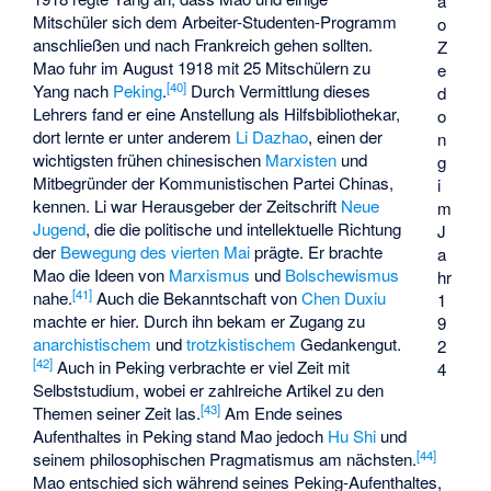
a
Mitschüler sich dem Arbeiter-Studenten-Programm
o
anschließen und nach Frankreich gehen sollten.
Z
Mao fuhr im August 1918 mit 25 Mitschülern zu
e
[
40
]
Yang nach
Peking
.
Durch Vermittlung dieses
d
Lehrers fand er eine Anstellung als Hilfsbibliothekar,
o
dort lernte er unter anderem
Li Dazhao
, einen der
n
wichtigsten frühen chinesischen
Marxisten
und
g
Mitbegründer der Kommunistischen Partei Chinas,
i
kennen. Li war Herausgeber der Zeitschrift
Neue
m
Jugend
, die die politische und intellektuelle Richtung
J
der
Bewegung des vierten Mai
prägte. Er brachte
a
Mao die Ideen von
Marxismus
und
Bolschewismus
hr
[
41
]
nahe.
Auch die Bekanntschaft von
Chen Duxiu
1
machte er hier. Durch ihn bekam er Zugang zu
9
anarchistischem
und
trotzkistischem
Gedankengut.
2
[
42
]
Auch in Peking verbrachte er viel Zeit mit
4
Selbststudium, wobei er zahlreiche Artikel zu den
[
43
]
Themen seiner Zeit las.
Am Ende seines
Aufenthaltes in Peking stand Mao jedoch
Hu Shi
und
[
44
]
seinem philosophischen Pragmatismus am nächsten.
Mao entschied sich während seines Peking-Aufenthaltes,