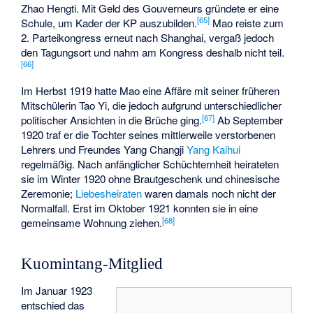
Zhao Hengti
. Mit Geld des Gouverneurs gründete er eine
[
65
]
Schule, um Kader der KP auszubilden.
Mao reiste zum
2. Parteikongress erneut nach Shanghai, vergaß jedoch
den Tagungsort und nahm am Kongress deshalb nicht teil.
[
66
]
Im Herbst 1919 hatte Mao eine Affäre mit seiner früheren
Mitschülerin Tao Yi, die jedoch aufgrund unterschiedlicher
[
67
]
politischer Ansichten in die Brüche ging.
Ab September
1920 traf er die Tochter seines mittlerweile verstorbenen
Lehrers und Freundes Yang Changji
Yang Kaihui
regelmäßig. Nach anfänglicher Schüchternheit heirateten
sie im Winter 1920 ohne Brautgeschenk und chinesische
Zeremonie;
Liebesheiraten
waren damals noch nicht der
Normalfall. Erst im Oktober 1921 konnten sie in eine
[
68
]
gemeinsame Wohnung ziehen.
Kuomintang-Mitglied
Im Januar 1923
entschied das