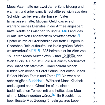
Z
Maos Vater hatte nur zwei Jahre Schulbildung und
e
war hart und arbeitsam. Er schaffte es, sich aus den
d
Schulden zu befreien, die ihm sein Vater
o
hinterlassen hatte. Mit dem Geld, das er sich
n
während seines Dienstes in der Armee angespart
g
hatte, kaufte er zwischen 15 und 20
Mu
Land, das
in
[
9
]
er mit Hilfe von Landarbeitern bewirtschaftete.
S
Später wurde er Großhändler, der trotz Hungers in
h
Shaoshan Reis aufkaufte und in die großen Städte
a
[
10
]
[
11
]
weiterverkaufte.
1885 heiratete er im Alter von
o
文素勤
15 Jahren Maos Mutter
Wen Qimei
(
, geb.
s
Wen Suqin, 1867–1919), die aus einem Nachbarort
h
von Shaoshan stammte. Qimei bekam sieben
a
Kinder, von denen nur drei Söhne überlebten. Maos
n,
[
12
]
Brüder hießen Zemin und Zetan.
Sie war eine
h
sehr religiöse
Buddhistin
. Während Maos Kindheit
e
und Jugend nahm Qimei ihn oft zu einem
ut
buddhistischen Tempel mit und hoffte, dass Mao
e
[
13
]
einmal Mönch werden würde.
Ihr Buddhismus
v
beeinflusste Mao Zedong für sein ganzes Leben.
or