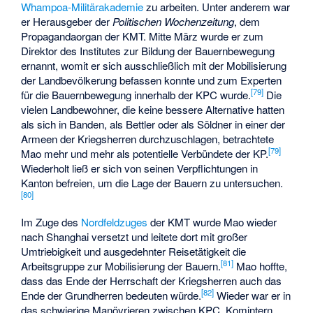
Whampoa-Militärakademie
zu arbeiten. Unter anderem war
er Herausgeber der
Politischen Wochenzeitung
, dem
Propagandaorgan der KMT. Mitte März wurde er zum
Direktor des Institutes zur Bildung der Bauernbewegung
ernannt, womit er sich ausschließlich mit der Mobilisierung
der Landbevölkerung befassen konnte und zum Experten
[
79
]
für die Bauernbewegung innerhalb der KPC wurde.
Die
vielen Landbewohner, die keine bessere Alternative hatten
als sich in Banden, als Bettler oder als Söldner in einer der
Armeen der Kriegsherren durchzuschlagen, betrachtete
[
79
]
Mao mehr und mehr als potentielle Verbündete der KP.
Wiederholt ließ er sich von seinen Verpflichtungen in
Kanton befreien, um die Lage der Bauern zu untersuchen.
[
80
]
Im Zuge des
Nordfeldzuges
der KMT wurde Mao wieder
nach Shanghai versetzt und leitete dort mit großer
Umtriebigkeit und ausgedehnter Reisetätigkeit die
[
81
]
Arbeitsgruppe zur Mobilisierung der Bauern.
Mao hoffte,
dass das Ende der Herrschaft der Kriegsherren auch das
[
82
]
Ende der Grundherren bedeuten würde.
Wieder war er in
das schwierige Manövrieren zwischen KPC, Komintern