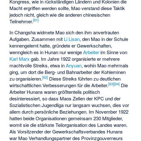
Kongress, wie in rückständigen Ländern und Kolonien die
Macht ergriffen werden sollte, Mao verstand diese Taktik
jedoch nicht, gleich wie die anderen chinesischen
[
61
]
Teilnehmer.
In Changsha widmete Mao sich den ihm anvertrauten
Aufgaben. Zusammen mit
Li Lisan
, den Mao in der Schule
kennengelernt hatte, gründete er Gewerkschaften,
wenngleich es in Hunan nur wenige
Arbeiter
im Sinne von
Karl Marx
gab. Im Jahre 1922 organisierte er mehrere
machtvolle Streiks, etwa in
Anyuan
, wohin Mao mehrmals
ging, um dort die Berg- und Bahnarbeiter der Kohleminen
[
62
]
zu organisieren.
Diese Streiks führten zu deutlichen
[
63
]
[
64
]
wirtschaftlichen Verbesserungen für die Arbeiter.
Die
Arbeiter Hunans waren größtenteils politisch
desinteressiert, so dass Maos Zellen der KPC und der
Sozialistischen Jugendliga nur langsam wuchsen, dies vor
allem durch persönliche Beziehungen. Im November 1922
hatten beide Organisationen gemeinsam 230 Mitglieder,
womit sie die stärkste Teilorganisation des Landes waren.
Als Vorsitzender der Gewerkschaftsverbandes Hunans
war Mao Verhandlungspartner des Provinzgouverneurs