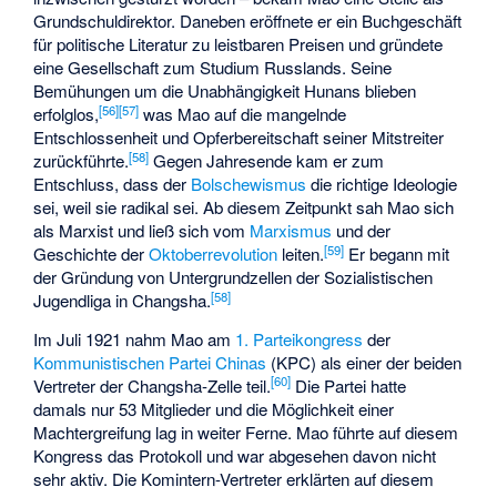
Grundschuldirektor. Daneben eröffnete er ein Buchgeschäft
für politische Literatur zu leistbaren Preisen und gründete
eine Gesellschaft zum Studium Russlands. Seine
Bemühungen um die Unabhängigkeit Hunans blieben
[
56
]
[
57
]
erfolglos,
was Mao auf die mangelnde
Entschlossenheit und Opferbereitschaft seiner Mitstreiter
[
58
]
zurückführte.
Gegen Jahresende kam er zum
Entschluss, dass der
Bolschewismus
die richtige Ideologie
sei, weil sie radikal sei. Ab diesem Zeitpunkt sah Mao sich
als Marxist und ließ sich vom
Marxismus
und der
[
59
]
Geschichte der
Oktoberrevolution
leiten.
Er begann mit
der Gründung von Untergrundzellen der Sozialistischen
[
58
]
Jugendliga in Changsha.
Im Juli 1921 nahm Mao am
1. Parteikongress
der
Kommunistischen Partei Chinas
(KPC) als einer der beiden
[
60
]
Vertreter der Changsha-Zelle teil.
Die Partei hatte
damals nur 53 Mitglieder und die Möglichkeit einer
Machtergreifung lag in weiter Ferne. Mao führte auf diesem
Kongress das Protokoll und war abgesehen davon nicht
sehr aktiv. Die Komintern-Vertreter erklärten auf diesem