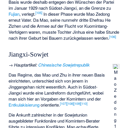
Basis wurde deshalb entgegen den Wünschen der Partei
im Januar 1929 nach Südost-Jiangxi, an die Grenze zu
[
105
]
Fujian
, verlegt.
In dieser Phase wurde Mao Zedong
erneut Vater. Da Mao, seine nunmehr dritte Ehefrau He
Zizhen und die Armee auf der Flucht vor Kuomintang-
Verfolgern waren, musste Tochter Jinhua eine halbe Stunde
[
106
]
nach ihrer Geburt bei Bauern zurückgelassen werden.
Jiangxi-Sowjet
→
Hauptartikel
:
Chinesische Sowjetrepublik
M
Das Regime, das Mao und Zhu in ihrer neuen Basis
a
einrichteten, unterschied sich von jenem in
o
Jinggangshan nicht wesentlich. Auch in Südost-
Z
Jiangxi wurde eine Landreform durchgeführt, wobei
e
man sich hier an Vorgaben der Komintern und der
d
[
107
]
[
108
]
[
109
]
[
110
]
Entkulakisierung
orientierte.
o
n
Die Ankunft zahlreicher in der Sowjetunion
g
ausgebildeter Funktionäre und Komintern-Berater
1
führte zu intensiven Konflikten. Mao echauffierte