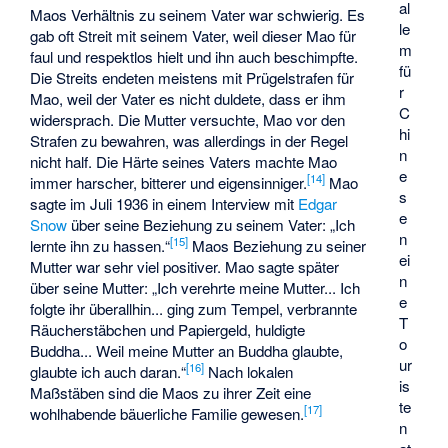
al
Maos Verhältnis zu seinem Vater war schwierig. Es
le
gab oft Streit mit seinem Vater, weil dieser Mao für
m
faul und respektlos hielt und ihn auch beschimpfte.
fü
Die Streits endeten meistens mit Prügelstrafen für
r
Mao, weil der Vater es nicht duldete, dass er ihm
C
widersprach. Die Mutter versuchte, Mao vor den
hi
Strafen zu bewahren, was allerdings in der Regel
n
nicht half. Die Härte seines Vaters machte Mao
e
[
14
]
immer harscher, bitterer und eigensinniger.
Mao
s
sagte im Juli 1936 in einem Interview mit
Edgar
e
Snow
über seine Beziehung zu seinem Vater: „Ich
n
[
15
]
lernte ihn zu hassen.“
Maos Beziehung zu seiner
ei
Mutter war sehr viel positiver. Mao sagte später
n
über seine Mutter: „Ich verehrte meine Mutter... Ich
e
folgte ihr überallhin... ging zum Tempel, verbrannte
T
Räucherstäbchen und Papiergeld, huldigte
o
Buddha... Weil meine Mutter an Buddha glaubte,
ur
[
16
]
glaubte ich auch daran.“
Nach lokalen
is
Maßstäben sind die Maos zu ihrer Zeit eine
te
[
17
]
wohlhabende bäuerliche Familie gewesen.
n