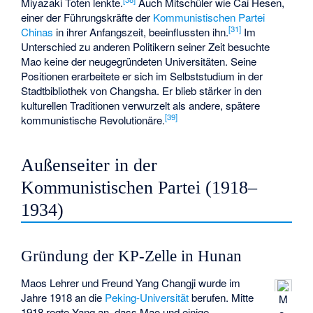
Miyazaki Tōten
lenkte.
Auch Mitschüler wie
Cai Hesen
,
einer der Führungskräfte der
Kommunistischen Partei
[
31
]
Chinas
in ihrer Anfangszeit, beeinflussten ihn.
Im
Unterschied zu anderen Politikern seiner Zeit besuchte
Mao keine der neugegründeten Universitäten. Seine
Positionen erarbeitete er sich im Selbststudium in der
Stadtbibliothek von Changsha. Er blieb stärker in den
kulturellen Traditionen verwurzelt als andere, spätere
[
39
]
kommunistische Revolutionäre.
Außenseiter in der
Kommunistischen Partei (1918–
1934)
Gründung der KP-Zelle in Hunan
Maos Lehrer und Freund Yang Changji wurde im
Jahre 1918 an die
Peking-Universität
berufen. Mitte
M
1918 regte Yang an, dass Mao und einige