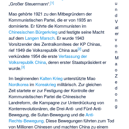
u
[
1
]
„Großer Steuermann“.
n
Mao gehörte 1921 zu den Mitbegründern der
d
Kommunistischen Partei, die er von 1935 an
V
dominierte. Er führte die Kommunisten im
at
Chinesischen Bürgerkrieg
und festigte seine Macht
er
auf dem
Langen Marsch
. Er wurde 1943
v
Vorsitzender des Zentralkomitees der KP Chinas,
o
[
2
]
rief 1949 die Volksrepublik China aus
und
n
verkündete 1954 die erste
Verfassung der
M
Volksrepublik China
, deren erster Staatspräsident er
a
[
3
]
wurde.
o
Z
Im beginnenden
Kalten Krieg
unterstützte Mao
e
Nordkorea
im
Koreakrieg
militärisch. Zur gleichen
d
Zeit startete er zur Festigung der Kontrolle der
o
Kommunistischen Partei die
Chinesische
n
Landreform
, die
Kampagne zur Unterdrückung von
g
Konterrevolutionären
, die
Drei-Anti- und Fünf-Anti-
Bewegung
, die
Sufan-Bewegung
und die
Anti-
Rechts-Bewegung
. Diese Bewegungen führten zum Tod
von Millionen Chinesen und machten China zu einem