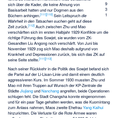
9
sich über die Kader, die keine Ahnung von
3
Basisarbeit hatten und nur Dogmen aus den
1
[
111
]
[
110
]
Büchern anhingen.
Sein Leitspruch
die
Wahrheit in den Tatsachen suchen
geht auf diese
[
112
]
Zeit zurück.
Auch zwischen Zhu und Mao
verschärften sich im ersten Halbjahr 1929 Konflikte um die
richtige Führung des Sowjet, sie wurden vom ZK-
Gesandten
Liu Angong
noch verschärft. Von Juni bis
November 1929 zog sich Mao deshalb aufgrund von
Krankheit und Depressionen zurück, bis sich das ZK auf
[
111
]
[
113
]
seine Seite stellte.
Nach seiner Rückkehr in die Politik des Sowjet befand sich
die Partei auf der Li-Lisan-Linie und damit einem deutlich
aggressiveren Kurs. Im Sommer 1930 mussten Zhu und
Mao mit ihren Truppen auf Wunsch der KP-Zentrale die
Städte
Jiujiang
und
Nanchang
angreifen, beide Operationen
schlugen fehl. Die Stadt Changsha konnte eingenommen
und für ein paar Tage gehalten werden, was die Kuomintang
zum Anlass nahmen, Maos zweite Ehefrau
Yang Kaihui
hinzurichten. Die Verluste für die Rote Armee waren