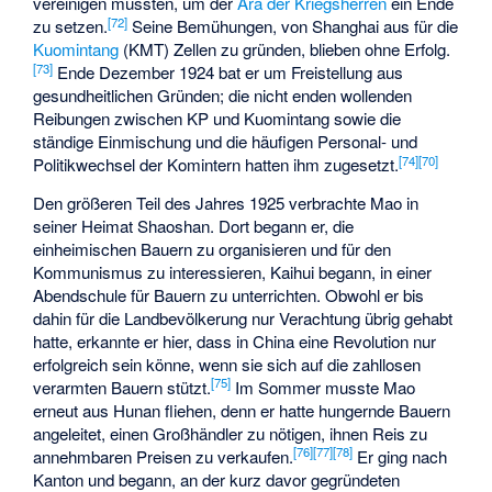
vereinigen müssten, um der
Ära der Kriegsherren
ein Ende
[
72
]
zu setzen.
Seine Bemühungen, von Shanghai aus für die
Kuomintang
(KMT) Zellen zu gründen, blieben ohne Erfolg.
[
73
]
Ende Dezember 1924 bat er um Freistellung aus
gesundheitlichen Gründen; die nicht enden wollenden
Reibungen zwischen KP und Kuomintang sowie die
ständige Einmischung und die häufigen Personal- und
[
74
]
[
70
]
Politikwechsel der Komintern hatten ihm zugesetzt.
Den größeren Teil des Jahres 1925 verbrachte Mao in
seiner Heimat Shaoshan. Dort begann er, die
einheimischen Bauern zu organisieren und für den
Kommunismus zu interessieren, Kaihui begann, in einer
Abendschule für Bauern zu unterrichten. Obwohl er bis
dahin für die Landbevölkerung nur Verachtung übrig gehabt
hatte, erkannte er hier, dass in China eine Revolution nur
erfolgreich sein könne, wenn sie sich auf die zahllosen
[
75
]
verarmten Bauern stützt.
Im Sommer musste Mao
erneut aus Hunan fliehen, denn er hatte hungernde Bauern
angeleitet, einen Großhändler zu nötigen, ihnen Reis zu
[
76
]
[
77
]
[
78
]
annehmbaren Preisen zu verkaufen.
Er ging nach
Kanton und begann, an der kurz davor gegründeten