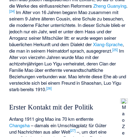
die Werke des einflussreichen Reformers
Zheng Guanying
.
[
24
]
Im Alter von 16 Jahren begann Mao zusammen mit
seinem 9 Jahre älteren Cousin, eine Schule zu besuchen,
die moderne Fächer unterrichtete. In dieser Schule blieb er
jedoch nur ein Jahr, weil er unter dem Hass und der
Arroganz seiner Mitschüler litt: er wurde wegen seiner
bäuerlichen Herkunft und dem Dialekt der
Xiang-Sprache
,
[
25
]
die man in seinem Heimatdorf sprach, ausgegrenzt.
Im
Alter von vierzehn Jahren wurde Mao mit der
achtzehnjährigen Luo Yigu verheiratet, deren Clan der
Familie Mao über entfernte verwandtschaftliche
Beziehungen verbunden war. Mao lehnte diese Ehe ab und
versteckte sich bei einem Freund in Shaoshan, Luo Yigu
[
26
]
starb bereits 1910.
Erster Kontakt mit der Politik
M
a
Anfang 1911 ging Mao ins 70 km entfernte
o
Changsha
– damals ein Umschlagplatz für Güter
Z
[
27
]
und Nachrichten aus aller Welt
–, um dort eine
e