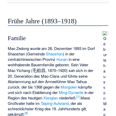
Frühe Jahre (1893–1918)
Familie
G
e
Mao Zedong wurde am 26. Dezember 1893 im Dorf
b
Shaoshan (Gemeinde
Shaoshan
) in der
ur
zentralchinesischen Provinz
Hunan
in eine
ts
wohlhabende Bauernfamilie geboren. Sein Vater
h
毛贻昌
Mao Yichang
(
, 1870–1920) sah sich in der
a
20. Generation des Mao-Clans und führte seine
u
Abstammung auf den Armeeführer
Mao Taihua
s
zurück, der bis 1368 gegen die
Mongolen
kämpfte
v
und sich nach Etablierung der
Ming-Dynastie
in der
o
[
7
]
Region des heutigen
Xiangtan
niederließ.
Maos
n
Großvater hatte im
Taiping-Aufstand
, der als
M
schrecklichster Krieg des 19. Jahrhunderts gilt,
a
[
8
]
gekämpft.
o