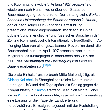
und Kuomintang involviert. Anfang 1927 begab er sich
wiederum nach Hunan, wo er über den Status der
Bauernbewegung recherchierte. Der umfangreiche
Bericht
über eine Untersuchung der Bauernbewegung in Hunan
,
den er nach seiner Rückkehr der Parteiführung
präsentierte, wurde angenommen, mehrfach in China
publiziert und in englischer und russischer Sprache in der
Zeitung
Kommunistische Internationale
teilveröffentlicht. Ab
hier ging Mao von einer gewaltsamen Revolution durch die
Bauernschaft aus. Im April 1927 ernannte man ihn zum
Mitglied eines fünfköpfigen Ausschusses des ZEK der
KMT, das
Maßnahmen zur Übertragung von Land an
[
83
]
[
82
]
Bauern
erarbeiten soll.
Die erste Einheitsfront zerbrach Mitte Mai endgültig, als
Chiang Kai-shek
in Shanghai zahlreiche Kommunisten
umbringen ließ und drei Tage später ein Schlag gegen die
Kommunisten in
Kanton
stattfand. Mao hielt sich zu jener
Zeit in
Wuhan
auf und versuchte, innerhalb der Kuomintang
eine Lösung für die Frage der Landverteilung
herbeizuführen. Er resignierte jedoch mit der Feststellung,