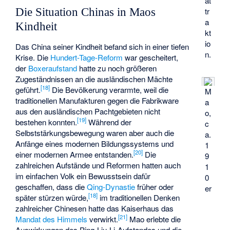
at
Die Situation Chinas in Maos
tr
a
Kindheit
kt
io
Das China seiner Kindheit befand sich in einer tiefen
n.
Krise. Die
Hundert-Tage-Reform
war gescheitert,
der
Boxeraufstand
hatte zu noch größeren
Zugeständnissen an die ausländischen Mächte
[
18
]
geführt.
Die Bevölkerung verarmte, weil die
M
traditionellen Manufakturen gegen die Fabrikware
a
aus den ausländischen Pachtgebieten nicht
o,
[
19
]
bestehen konnten.
Während der
c
Selbststärkungsbewegung
waren aber auch die
a.
Anfänge eines modernen Bildungssystems und
1
[
20
]
einer modernen Armee entstanden.
Die
9
zahlreichen Aufstände und Reformen hatten auch
1
im einfachen Volk ein Bewusstsein dafür
0
geschaffen, dass die
Qing-Dynastie
früher oder
er
[
18
]
später stürzen würde,
im traditionellen Denken
zahlreicher Chinesen hatte das Kaiserhaus das
[
21
]
Mandat des Himmels
verwirkt.
Mao erlebte die
Auswirkungen des
Ping-Liu-Li-Aufstandes
und die