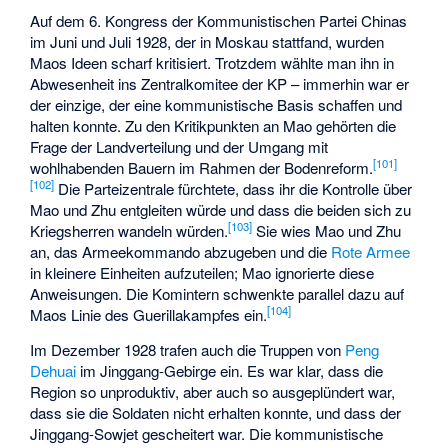
Auf dem 6. Kongress der Kommunistischen Partei Chinas
im Juni und Juli 1928, der in Moskau stattfand, wurden
Maos Ideen scharf kritisiert. Trotzdem wählte man ihn in
Abwesenheit ins Zentralkomitee der KP – immerhin war er
der einzige, der eine kommunistische Basis schaffen und
halten konnte. Zu den Kritikpunkten an Mao gehörten die
Frage der Landverteilung und der Umgang mit
[
101
]
wohlhabenden Bauern im Rahmen der Bodenreform.
[
102
]
Die Parteizentrale fürchtete, dass ihr die Kontrolle über
Mao und Zhu entgleiten würde und dass die beiden sich zu
[
103
]
Kriegsherren wandeln würden.
Sie wies Mao und Zhu
an, das Armeekommando abzugeben und die
Rote Armee
in kleinere Einheiten aufzuteilen; Mao ignorierte diese
Anweisungen. Die Komintern schwenkte parallel dazu auf
[
104
]
Maos Linie des Guerillakampfes ein.
Im Dezember 1928 trafen auch die Truppen von
Peng
Dehuai
im Jinggang-Gebirge ein. Es war klar, dass die
Region so unproduktiv, aber auch so ausgeplündert war,
dass sie die Soldaten nicht erhalten konnte, und dass der
Jinggang-Sowjet gescheitert war. Die kommunistische