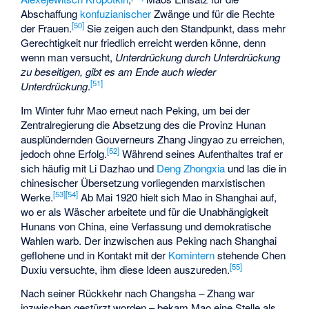
Abschaffung
konfuzianischer
Zwänge und für die Rechte
[
50
]
der Frauen.
Sie zeigen auch den Standpunkt, dass mehr
Gerechtigkeit nur friedlich erreicht werden könne, denn
wenn man versucht,
Unterdrückung durch Unterdrückung
zu beseitigen, gibt es am Ende auch wieder
[
51
]
Unterdrückung
.
Im Winter fuhr Mao erneut nach Peking, um bei der
Zentralregierung die Absetzung des die Provinz Hunan
ausplündernden Gouverneurs
Zhang Jingyao
zu erreichen,
[
52
]
jedoch ohne Erfolg.
Während seines Aufenthaltes traf er
sich häufig mit Li Dazhao und
Deng Zhongxia
und las die in
chinesischer Übersetzung vorliegenden marxistischen
[
53
]
[
54
]
Werke.
Ab Mai 1920 hielt sich Mao in Shanghai auf,
wo er als Wäscher arbeitete und für die Unabhängigkeit
Hunans von China, eine Verfassung und demokratische
Wahlen warb. Der inzwischen aus Peking nach Shanghai
geflohene und in Kontakt mit der
Komintern
stehende Chen
[
55
]
Duxiu versuchte, ihm diese Ideen auszureden.
Nach seiner Rückkehr nach Changsha – Zhang war
inzwischen gestürzt worden – bekam Mao eine Stelle als