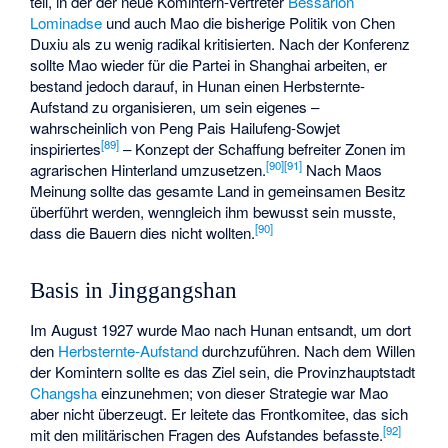
teil, in der der neue Komintern-Vertreter
Bessarion
Lominadse
und auch Mao die bisherige Politik von Chen
Duxiu als zu wenig radikal kritisierten. Nach der Konferenz
sollte Mao wieder für die Partei in Shanghai arbeiten, er
bestand jedoch darauf, in Hunan einen Herbsternte-
Aufstand zu organisieren, um sein eigenes –
wahrscheinlich von
Peng Pais
Hailufeng-Sowjet
[
89
]
inspiriertes
– Konzept der Schaffung befreiter Zonen im
[
90
]
[
91
]
agrarischen Hinterland umzusetzen.
Nach Maos
Meinung sollte das gesamte Land in gemeinsamen Besitz
überführt werden, wenngleich ihm bewusst sein musste,
[
90
]
dass die Bauern dies nicht wollten.
Basis in Jinggangshan
Im August 1927 wurde Mao nach Hunan entsandt, um dort
den
Herbsternte-Aufstand
durchzuführen. Nach dem Willen
der Komintern sollte es das Ziel sein, die Provinzhauptstadt
Changsha
einzunehmen; von dieser Strategie war Mao
aber nicht überzeugt. Er leitete das Frontkomitee, das sich
[
92
]
mit den militärischen Fragen des Aufstandes befasste.