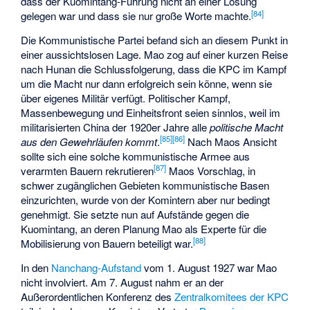
dass der Kuomintang-Führung nicht an einer Lösung
[
84
]
gelegen war und dass sie nur große Worte machte.
Die Kommunistische Partei befand sich an diesem Punkt in
einer aussichtslosen Lage. Mao zog auf einer kurzen Reise
nach Hunan die Schlussfolgerung, dass die KPC im Kampf
um die Macht nur dann erfolgreich sein könne, wenn sie
über eigenes Militär verfügt. Politischer Kampf,
Massenbewegung und Einheitsfront seien sinnlos, weil im
militarisierten China der 1920er Jahre alle
politische Macht
[
85
]
[
86
]
aus den Gewehrläufen kommt
.
Nach Maos Ansicht
sollte sich eine solche kommunistische Armee aus
[
87
]
verarmten Bauern rekrutieren
Maos Vorschlag, in
schwer zugänglichen Gebieten kommunistische Basen
einzurichten, wurde von der Komintern aber nur bedingt
genehmigt. Sie setzte nun auf Aufstände gegen die
Kuomintang, an deren Planung Mao als Experte für die
[
88
]
Mobilisierung von Bauern beteiligt war.
In den
Nanchang-Aufstand
vom 1. August 1927 war Mao
nicht involviert. Am 7. August nahm er an der
Außerordentlichen Konferenz des
Zentralkomitees der KPC