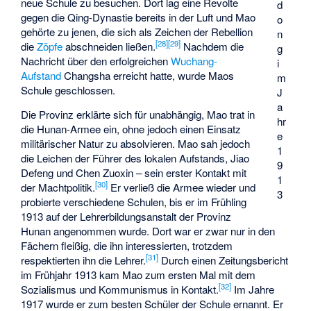
neue Schule zu besuchen. Dort lag eine Revolte
d
gegen die Qing-Dynastie bereits in der Luft und Mao
o
gehörte zu jenen, die sich als Zeichen der Rebellion
n
[
28
]
[
29
]
die
Zöpfe
abschneiden ließen.
Nachdem die
g
Nachricht über den erfolgreichen
Wuchang-
i
Aufstand
Changsha erreicht hatte, wurde Maos
m
Schule geschlossen.
J
a
Die Provinz erklärte sich für unabhängig, Mao trat in
hr
die Hunan-Armee ein, ohne jedoch einen Einsatz
e
militärischer Natur zu absolvieren. Mao sah jedoch
1
die Leichen der Führer des lokalen Aufstands,
Jiao
9
Defeng
und
Chen Zuoxin
– sein erster Kontakt mit
1
[
30
]
der Machtpolitik.
Er verließ die Armee wieder und
3
probierte verschiedene Schulen, bis er im Frühling
1913 auf der Lehrerbildungsanstalt der Provinz
Hunan angenommen wurde. Dort war er zwar nur in den
Fächern fleißig, die ihn interessierten, trotzdem
[
31
]
respektierten ihn die Lehrer.
Durch einen Zeitungsbericht
im Frühjahr 1913 kam Mao zum ersten Mal mit dem
[
32
]
Sozialismus und Kommunismus in Kontakt.
Im Jahre
1917 wurde er zum besten Schüler der Schule ernannt. Er