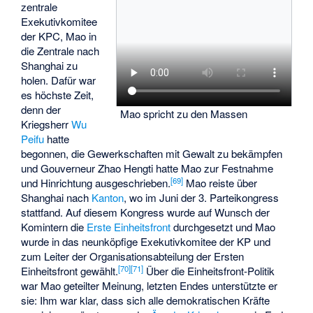
zentrale
Exekutivkomitee
der KPC, Mao in
die Zentrale nach
Shanghai zu
holen. Dafür war
es höchste Zeit,
denn der
Mao spricht zu den Massen
Kriegsherr
Wu
Peifu
hatte
begonnen, die Gewerkschaften mit Gewalt zu bekämpfen
und Gouverneur Zhao Hengti hatte Mao zur Festnahme
[
69
]
und Hinrichtung ausgeschrieben.
Mao reiste über
Shanghai nach
Kanton
, wo im Juni der 3. Parteikongress
stattfand. Auf diesem Kongress wurde auf Wunsch der
Komintern die
Erste Einheitsfront
durchgesetzt und Mao
wurde in das neunköpfige Exekutivkomitee der KP und
zum Leiter der Organisationsabteilung der Ersten
[
70
]
[
71
]
Einheitsfront gewählt.
Über die Einheitsfront-Politik
war Mao geteilter Meinung, letzten Endes unterstützte er
sie: Ihm war klar, dass sich alle demokratischen Kräfte