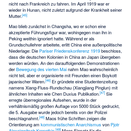
nicht nach Frankreich zu fahren. Im April 1919 war er
wieder in Hunan, nicht zuletzt aufgrund der Krankheit seiner
[
45
]
Mutter.
Mao blieb zunächst in Changsha, wo er schon eine
akzeptierte Führungsfigur war, wohingegen man ihn in
Peking weithin ignoriert hatte. Während er als
Grundschullehrer arbeitete, erlitt China eine außenpolitische
Niederlage: Die
Pariser Friedenskonferenz 1919
beschloss,
dass die deutschen Kolonien in China an Japan übergeben
werden würden. An den darauffolgenden Demonstrationen
der
Bewegung des vierten Mai
nahm Mao wahrscheinlich
nicht teil, aber er organisierte mit Freunden einen Boykott
[
46
]
japanischer Waren.
Er gründete eine Studentenzeitung
namens Xiang-Fluss-Rundschau (Xiangjiang Pinglun) mit
[
47
]
ähnlichen Inhalten wie Chen Duxius Publikation.
Sie
erregte überregionales Aufsehen, wurde in der
verhältnismäßig großen Auflage von 5000 Stück gedruckt,
die 5. Ausgabe wurde jedoch bereits von der Polizei
[
48
]
beschlagnahmt.
Maos frühe Schriften zeigen die
Orientierung am
kommunistischen Anarchismus
von
Pjotr
[
49
]
Alexejewitsch Kropotkin
,
Maos Einsatz für die