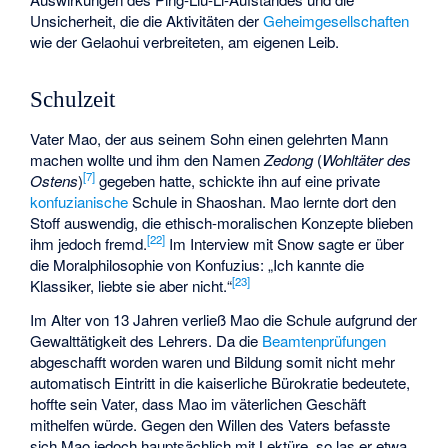
Unsicherheit, die die Aktivitäten der
Geheimgesellschaften
wie der
Gelaohui
verbreiteten, am eigenen Leib.
Schulzeit
Vater Mao, der aus seinem Sohn einen gelehrten Mann
machen wollte und ihm den Namen
Zedong
(
Wohltäter des
[
7
]
Ostens
)
gegeben hatte, schickte ihn auf eine private
konfuzianische
Schule in Shaoshan. Mao lernte dort den
Stoff auswendig, die ethisch-moralischen Konzepte blieben
[
22
]
ihm jedoch fremd.
Im Interview mit Snow sagte er über
die Moralphilosophie von Konfuzius: „Ich kannte die
[
23
]
Klassiker, liebte sie aber nicht.“
Im Alter von 13 Jahren verließ Mao die Schule aufgrund der
Gewalttätigkeit des Lehrers. Da die
Beamtenprüfungen
abgeschafft worden waren und Bildung somit nicht mehr
automatisch Eintritt in die kaiserliche Bürokratie bedeutete,
hoffte sein Vater, dass Mao im väterlichen Geschäft
mithelfen würde. Gegen den Willen des Vaters befasste
sich Mao jedoch hauptsächlich mit Lektüre, so las er etwa