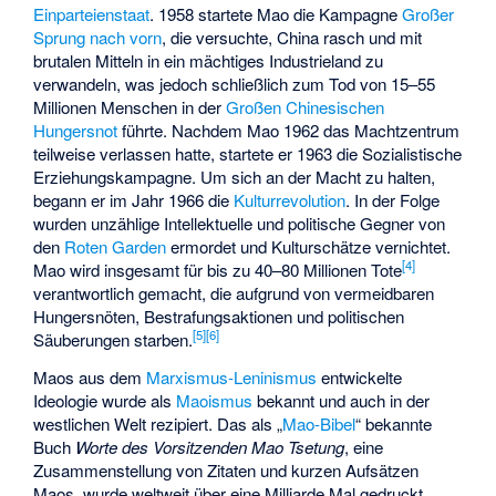
Einparteienstaat
. 1958 startete Mao die Kampagne
Großer
Sprung nach vorn
, die versuchte, China rasch und mit
brutalen Mitteln in ein mächtiges Industrieland zu
verwandeln, was jedoch schließlich zum Tod von 15–55
Millionen Menschen in der
Großen Chinesischen
Hungersnot
führte. Nachdem Mao 1962 das
Machtzentrum
teilweise verlassen hatte
, startete er 1963 die
Sozialistische
Erziehungskampagne
. Um sich an der Macht zu halten,
begann er im Jahr 1966 die
Kulturrevolution
. In der Folge
wurden unzählige Intellektuelle und politische Gegner von
den
Roten Garden
ermordet und Kulturschätze vernichtet.
[
4
]
Mao wird insgesamt für bis zu 40–80 Millionen Tote
verantwortlich gemacht, die aufgrund von vermeidbaren
Hungersnöten, Bestrafungsaktionen und politischen
[
5
]
[
6
]
Säuberungen starben.
Maos aus dem
Marxismus-Leninismus
entwickelte
Ideologie wurde als
Maoismus
bekannt und auch in der
westlichen Welt rezipiert. Das als „
Mao-Bibel
“ bekannte
Buch
Worte des Vorsitzenden Mao Tsetung
, eine
Zusammenstellung von Zitaten und kurzen Aufsätzen
Maos, wurde weltweit über eine Milliarde Mal gedruckt.