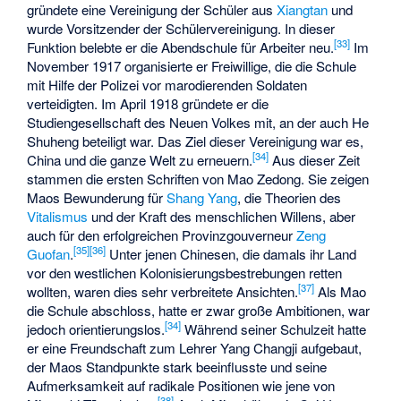
gründete eine Vereinigung der Schüler aus
Xiangtan
und
wurde Vorsitzender der Schülervereinigung. In dieser
[
33
]
Funktion belebte er die Abendschule für Arbeiter neu.
Im
November 1917 organisierte er Freiwillige, die die Schule
mit Hilfe der Polizei vor marodierenden Soldaten
verteidigten. Im April 1918 gründete er die
Studiengesellschaft des Neuen Volkes
mit, an der auch
He
Shuheng
beteiligt war. Das Ziel dieser Vereinigung war es,
[
34
]
China und die ganze Welt zu erneuern.
Aus dieser Zeit
stammen die ersten Schriften von Mao Zedong. Sie zeigen
Maos Bewunderung für
Shang Yang
, die Theorien des
Vitalismus
und der Kraft des menschlichen Willens, aber
auch für den erfolgreichen Provinzgouverneur
Zeng
[
35
]
[
36
]
Guofan
.
Unter jenen Chinesen, die damals ihr Land
vor den westlichen Kolonisierungsbestrebungen retten
[
37
]
wollten, waren dies sehr verbreitete Ansichten.
Als Mao
die Schule abschloss, hatte er zwar große Ambitionen, war
[
34
]
jedoch orientierungslos.
Während seiner Schulzeit hatte
er eine Freundschaft zum Lehrer
Yang Changji
aufgebaut,
der Maos Standpunkte stark beeinflusste und seine
Aufmerksamkeit auf radikale Positionen wie jene von
[
38
]