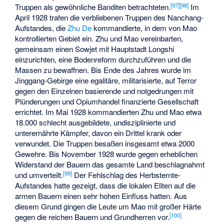
[
97
]
[
98
]
Truppen als gewöhnliche Banditen betrachteten.
Im
April 1928 trafen die verbliebenen Truppen des Nanchang-
Aufstandes, die
Zhu De
kommandierte, in dem von Mao
kontrollierten Gebiet ein. Zhu und Mao vereinbarten,
gemeinsam einen Sowjet mit Hauptstadt
Longshi
einzurichten, eine Bodenreform durchzuführen und die
Massen zu bewaffnen. Bis Ende des Jahres wurde im
Jinggang-Gebirge eine egalitäre, militarisierte, auf Terror
gegen den Einzelnen basierende und notgedrungen mit
Plünderungen und Opiumhandel finanzierte Gesellschaft
errichtet. Im Mai 1928 kommandierten Zhu und Mao etwa
18.000 schlecht ausgebildete, undisziplinierte und
unterernährte Kämpfer, davon ein Drittel krank oder
verwundet. Die Truppen besaßen insgesamt etwa 2000
Gewehre. Bis November 1928 wurde gegen erheblichen
Widerstand der Bauern das gesamte Land beschlagnahmt
[
99
]
und umverteilt.
Der Fehlschlag des Herbsternte-
Aufstandes hatte gezeigt, dass die lokalen Eliten auf die
armen Bauern einen sehr hohen Einfluss hatten. Aus
diesem Grund gingen die Leute um Mao mit großer Härte
[
100
]
gegen die reichen Bauern und Grundherren vor.