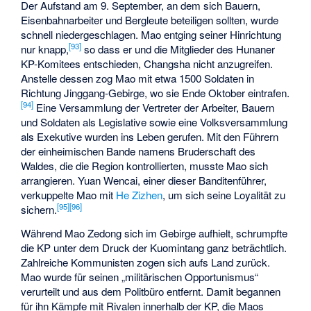
Der Aufstand am 9. September, an dem sich Bauern,
Eisenbahnarbeiter und Bergleute beteiligen sollten, wurde
schnell niedergeschlagen. Mao entging seiner Hinrichtung
[
93
]
nur knapp,
so dass er und die Mitglieder des Hunaner
KP-Komitees entschieden, Changsha nicht anzugreifen.
Anstelle dessen zog Mao mit etwa 1500 Soldaten in
Richtung
Jinggang-Gebirge
, wo sie Ende Oktober eintrafen.
[
94
]
Eine Versammlung der Vertreter der Arbeiter, Bauern
und Soldaten als Legislative sowie eine Volksversammlung
als Exekutive wurden ins Leben gerufen. Mit den Führern
der einheimischen Bande namens Bruderschaft des
Waldes, die die Region kontrollierten, musste Mao sich
arrangieren.
Yuan Wencai
, einer dieser Banditenführer,
verkuppelte Mao mit
He Zizhen
, um sich seine Loyalität zu
[
95
]
[
96
]
sichern.
Während Mao Zedong sich im Gebirge aufhielt, schrumpfte
die KP unter dem Druck der Kuomintang ganz beträchtlich.
Zahlreiche Kommunisten zogen sich aufs Land zurück.
Mao wurde für seinen „militärischen Opportunismus“
verurteilt und aus dem Politbüro entfernt. Damit begannen
für ihn Kämpfe mit Rivalen innerhalb der KP, die Maos