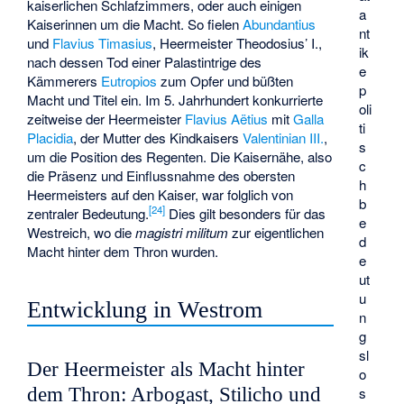
kaiserlichen Schlafzimmers, oder auch einigen
a
Kaiserinnen um die Macht. So fielen
Abundantius
nt
und
Flavius Timasius
, Heermeister Theodosius’ I.,
ik
nach dessen Tod einer Palastintrige des
e
Kämmerers
Eutropios
zum Opfer und büßten
p
Macht und Titel ein. Im 5. Jahrhundert konkurrierte
oli
zeitweise der Heermeister
Flavius Aëtius
mit
Galla
ti
Placidia
, der Mutter des Kindkaisers
Valentinian III.
,
s
um die Position des Regenten. Die Kaisernähe, also
c
die Präsenz und Einflussnahme des obersten
h
Heermeisters auf den Kaiser, war folglich von
b
[
24
]
zentraler Bedeutung.
Dies gilt besonders für das
e
Westreich, wo die
magistri militum
zur eigentlichen
d
Macht hinter dem Thron wurden.
e
ut
u
Entwicklung in Westrom
n
g
sl
Der Heermeister als Macht hinter
o
s
dem Thron: Arbogast, Stilicho und