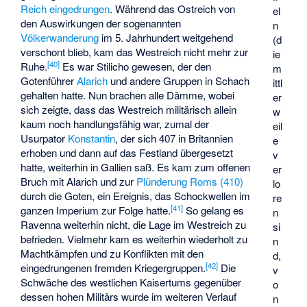
Reich eingedrungen
. Während das Ostreich von
el
den Auswirkungen der sogenannten
n
Völkerwanderung
im 5. Jahrhundert weitgehend
(d
verschont blieb, kam das Westreich nicht mehr zur
ie
[
40
]
Ruhe.
Es war Stilicho gewesen, der den
m
Gotenführer
Alarich
und andere Gruppen in Schach
ittl
gehalten hatte. Nun brachen alle Dämme, wobei
er
sich zeigte, dass das Westreich militärisch allein
w
kaum noch handlungsfähig war, zumal der
eil
Usurpator
Konstantin
, der sich 407 in Britannien
e
erhoben und dann auf das Festland übergesetzt
v
hatte, weiterhin in Gallien saß. Es kam zum offenen
er
Bruch mit Alarich und zur
Plünderung Roms (410)
lo
durch die Goten, ein Ereignis, das Schockwellen im
re
[
41
]
ganzen Imperium zur Folge hatte.
So gelang es
n
Ravenna weiterhin nicht, die Lage im Westreich zu
si
befrieden. Vielmehr kam es weiterhin wiederholt zu
n
Machtkämpfen und zu Konflikten mit den
d,
[
42
]
eingedrungenen fremden Kriegergruppen.
Die
v
Schwäche des westlichen Kaisertums gegenüber
o
dessen hohen Militärs wurde im weiteren Verlauf
n