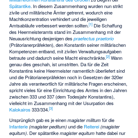
Spätantike
. In diesem Zusammenhang wurden nun strikt
zivile und militärische Ämter getrennt, wodurch eine
Machtkonzentration verhindert und die jeweiligen
[
1
]
Amtsabläufe verbessert werden sollten.
Die Schaffung
des Heermeisteramts stand im Zusammenhang mit der
Neuausrichtung desjenigen des
praefectus praetorio
(Prätorianerpräfekten), den Konstantin seiner militärischen
Kompetenzen entband, mit zivilen Verwaltungsaufgaben
[
2
]
betraute und dadurch seine Macht einschränkte.
Wann
genau dies geschah, ist umstritten. Da für die Zeit
Konstantins keine Heermeister namentlich überliefert sind
und die Prätorianerpräfekten noch in Gesetzen der 320er
Jahre als verantwortlich für militärische Fragen erscheinen,
spricht vieles für eine Einrichtung des Amtes in den Jahren
zwischen 333 und 337 (dem Todesjahr Konstantins),
vielleicht im Zusammenhang mit der Usurpation des
[
3
]
Kalokairos
333/334.
Ursprünglich gab es je einen
magister militum
für die
Infanterie
(magister peditum)
und die
Reiterei
(magister
equitum)
. Der spätantike
magister equitum
hatte dabei nur