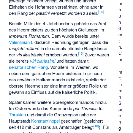
jeweilige Feldheer verlegt wurden und andere
hr
Einheiten die Hofarmee verstärkten, ohne aber in
h
[
14
]
den Rang der
palatini
versetzt worden zu sein.
u
n
Bereits Mitte des 4. Jahrhunderts gehörte das Amt
d
des Heermeisters zu den höchsten Stellungen im
er
Imperium Romanum
. Dem wurde bereits unter
t
Valentinian I.
dadurch Rechnung getragen, dass die
n.
magistri militum
in die damals höchste Rangklasse
C
[
15
]
der
viri illustrissimi
erhoben wurden.
Zuvor waren
hr
sie bereits
viri clarissimi
und hatten damit
.
senatorischen Rang
. Vor allem im Westen, wo
m
neben dem gallischen Heermeisteramt nur noch
it
das erwähnte Hofkommando existierte, spielte der
ih
oberste Heermeister eine immer größere Rolle und
re
gewann so Einfluss auf die kaiserliche Politik.
n
Später kamen weitere Sprengelkommandos hinzu.
S
Im Osten wurde das Kommando
per Thracias
für
pr
Thrakien
und damit die Grenzregion nahe der
e
Hauptstadt
Konstantinopel
geschaffen (gesichert
n
[
16
]
seit 412 mit
Constans
als Amtsträger belegt
). Für
g