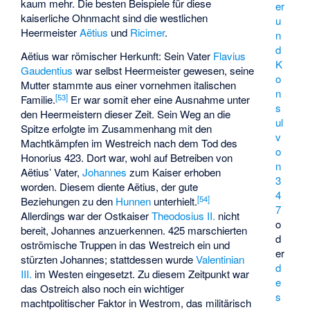
kaum mehr. Die besten Beispiele für diese
er
kaiserliche Ohnmacht sind die westlichen
u
Heermeister
Aëtius
und
Ricimer
.
n
d
Aëtius war römischer Herkunft: Sein Vater
Flavius
K
Gaudentius
war selbst Heermeister gewesen, seine
o
Mutter stammte aus einer vornehmen italischen
n
[
53
]
Familie.
Er war somit eher eine Ausnahme unter
s
den Heermeistern dieser Zeit. Sein Weg an die
ul
Spitze erfolgte im Zusammenhang mit den
v
Machtkämpfen im Westreich nach dem Tod des
o
Honorius 423. Dort war, wohl auf Betreiben von
n
Aëtius’ Vater,
Johannes
zum Kaiser erhoben
3
worden. Diesem diente Aëtius, der gute
4
[
54
]
Beziehungen zu den
Hunnen
unterhielt.
7
Allerdings war der Ostkaiser
Theodosius II.
nicht
o
bereit, Johannes anzuerkennen. 425 marschierten
d
oströmische Truppen in das Westreich ein und
er
stürzten Johannes; stattdessen wurde
Valentinian
d
III.
im Westen eingesetzt. Zu diesem Zeitpunkt war
e
das Ostreich also noch ein wichtiger
s
machtpolitischer Faktor in Westrom, das militärisch