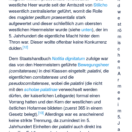
westliche Heer wurde seit der Amtszeit von
Stilicho
d
wesentlich zentralisierter geführt, womit die Rolle
w
des
magister peditum praesentalis
stark
e
aufgewertet und dieser schließlich zum obersten
st
westlichen Heermeister wurde (siehe
unten
), der im
rö
5. Jahrhundert die eigentliche Macht hinter dem
m
Thron war. Dieser wollte offenbar keine Konkurrenz
is
[
12
]
dulden.
c
h
Dem Staatshandbuch
Notitia dignitatum
zufolge war
e
das von den Heermeistern geführte
Bewegungsheer
n
(comitatenses)
in drei Klassen eingeteilt:
palatini
, die
A
eigentlichen
comitatenses
und die
r
pseudocomitatenses
, wobei die
palatini
(die nicht
m
mit den
scholae palatinae
verwechselt werden
e
dürfen, der kaiserlichen Leibgarde) formal einen
e
Vorrang hatten und den Kern der westlichen und
i
östlichen Hofarmee bildeten (zuerst 365 in einem
m
[
13
]
Gesetz belegt).
Allerdings war es anscheinend
5.
keine strikte Trennung, da zumindest im 5.
J
Jahrhundert Einheiten der
palatini
auch direkt ins
a