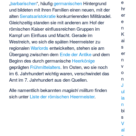
e
„
barbarischen
“, häufig
germanischen
Hintergrund
hr
und bildeten mit ihren Familien einen neuen, mit der
er
alten
Senatsaristokratie
konkurrierenden Militäradel.
e
Gleichzeitig standen sie mit anderen am Hof der
n
römischen Kaiser einflussreichen Gruppen im
K
Kampf um Einfluss und Macht. Gerade im
ai
Westreich, wo sich die späten Heermeister zu
s
regionalen
Warlords
entwickelten, stehen sie am
er
Übergang zwischen dem
Ende der Antike
und dem
n
Beginn des durch germanische
Heerkönige
v
geprägten
Frühmittelalters
. Im Osten, wo sie noch
o
im 6. Jahrhundert wichtig waren, verschwindet das
n
Amt im 7. Jahrhundert aus den Quellen.
J
Alle namentlich bekannten
magistri militum
finden
ul
sich unter
Liste der römischen Heermeister
.
ia
n
bi
s
V
al
e