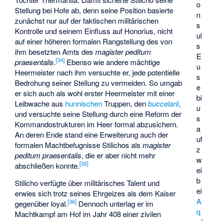
o
Stellung bei Hofe ab, denn seine Position basierte
n
zunächst nur auf der faktischen militärischen
s
Kontrolle und seinem Einfluss auf Honorius, nicht
ul
auf einer höheren formalen Rangstellung des von
s
ihm besetzten Amts des
magister peditum
E
[
34
]
praesentalis
.
Ebenso wie andere mächtige
u
Heermeister nach ihm versuchte er, jede potentielle
s
Bedrohung seiner Stellung zu vermeiden. So umgab
e
er sich auch als wohl erster Heermeister mit einer
bi
Leibwache aus
hunnischen
Truppen, den
buccelarii
,
u
und versuchte seine Stellung durch eine Reform der
s
Kommandostrukturen im Heer formal abzusichern.
a
An deren Ende stand eine Erweiterung auch der
uf
formalen Machtbefugnisse Stilichos als
magister
z
peditum praesentalis
, die er aber nicht mehr
w
[
35
]
abschließen konnte.
ei
b
Stilicho verfügte über militärisches Talent und
ei
erwies sich trotz seines Ehrgeizes als dem Kaiser
A
[
36
]
gegenüber loyal.
Dennoch unterlag er im
q
Machtkampf am Hof im Jahr 408 einer zivilen