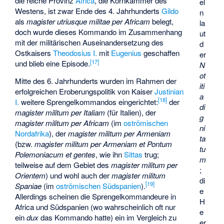
die reiche Provinz
Africa
, die Kornkammer des
el
Westens, ist zwar Ende des 4. Jahrhunderts
Gildo
n
als
magister utriusque militae per Africam
belegt,
la
doch wurde dieses Kommando im Zusammenhang
ut
mit der militärischen Auseinandersetzung des
d
Ostkaisers
Theodosius I.
mit
Eugenius
geschaffen
er
[
17
]
und blieb eine Episode.
N
ot
Mitte des 6. Jahrhunderts wurden im Rahmen der
iti
erfolgreichen Eroberungspolitik von Kaiser
Justinian
a
[
18
]
I.
weitere Sprengelkommandos eingerichtet:
der
di
magister militum per Italiam
(für Italien), der
g
magister militum per Africam
(im
oströmischen
ni
Nordafrika
), der
magister militum per Armeniam
ta
(bzw.
magister militum per Armeniam et Pontum
tu
Polemoniacum et gentes
, wie ihn
Sittas
trug;
m
teilweise auf dem Gebiet des
magister militum per
;
Orientem
) und wohl auch der
magister militum
di
[
19
]
Spaniae
(im
oströmischen Südspanien
).
e
Allerdings scheinen die Sprengelkommandeure in
H
Africa und Südspanien (wo wahrscheinlich oft nur
e
ein
dux
das Kommando hatte) ein im Vergleich zu
er