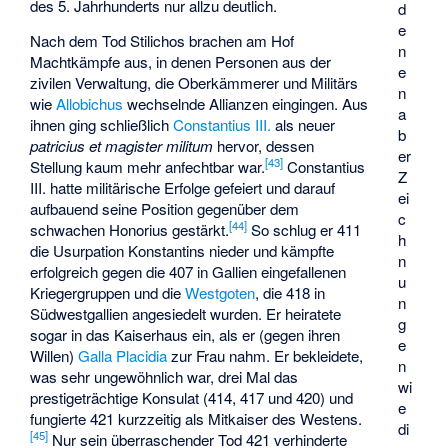
des 5. Jahrhunderts nur allzu deutlich.
d
e
Nach dem Tod Stilichos brachen am Hof
n
Machtkämpfe aus, in denen Personen aus der
e
zivilen Verwaltung, die Oberkämmerer und Militärs
n
wie
Allobichus
wechselnde Allianzen eingingen. Aus
a
ihnen ging schließlich
Constantius III.
als neuer
b
patricius et magister militum
hervor, dessen
er
[
43
]
Stellung kaum mehr anfechtbar war.
Constantius
Z
III. hatte militärische Erfolge gefeiert und darauf
ei
aufbauend seine Position gegenüber dem
c
[
44
]
schwachen Honorius gestärkt.
So schlug er 411
h
die Usurpation Konstantins nieder und kämpfte
n
erfolgreich gegen die 407 in Gallien eingefallenen
u
Kriegergruppen und die
Westgoten
, die 418 in
n
Südwestgallien angesiedelt wurden. Er heiratete
g
sogar in das Kaiserhaus ein, als er (gegen ihren
e
Willen)
Galla Placidia
zur Frau nahm. Er bekleidete,
n
was sehr ungewöhnlich war, drei Mal das
wi
prestigeträchtige Konsulat (414, 417 und 420) und
e
fungierte 421 kurzzeitig als Mitkaiser des Westens.
di
[
45
]
Nur sein überraschender Tod 421 verhinderte