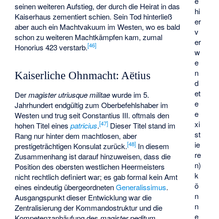
e
seinen weiteren Aufstieg, der durch die Heirat in das
hi
Kaiserhaus zementiert schien. Sein Tod hinterließ
er
aber auch ein Machtvakuum im Westen, wo es bald
v
schon zu weiteren Machtkämpfen kam, zumal
er
[
46
]
Honorius 423 verstarb.
w
e
n
Kaiserliche Ohnmacht: Aëtius
d
et
Der
magister utriusque militae
wurde im 5.
e
Jahrhundert endgültig zum Oberbefehlshaber im
e
Westen und trug seit Constantius III. oftmals den
xi
[
47
]
hohen Titel eines
patricius
.
Dieser Titel stand im
st
Rang nur hinter dem machtlosen, aber
ie
[
48
]
prestigeträchtigen Konsulat zurück.
In diesem
re
Zusammenhang ist darauf hinzuweisen, dass die
n)
Position des obersten westlichen Heermeisters
k
nicht rechtlich definiert war; es gab formal kein Amt
ö
eines eindeutig übergeordneten
Generalissimus
.
n
Ausgangspunkt dieser Entwicklung war die
n
Zentralisierung der Kommandostruktur und die
e
Kompetenzanhäufung des
magister peditum