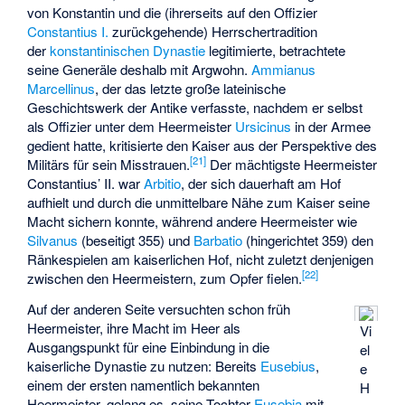
von Konstantin und die (ihrerseits auf den Offizier
Constantius I.
zurückgehende) Herrschertradition
der
konstantinischen Dynastie
legitimierte, betrachtete
seine Generäle deshalb mit Argwohn.
Ammianus
Marcellinus
, der das letzte große lateinische
Geschichtswerk der Antike verfasste, nachdem er selbst
als Offizier unter dem Heermeister
Ursicinus
in der Armee
gedient hatte, kritisierte den Kaiser aus der Perspektive des
[
21
]
Militärs für sein Misstrauen.
Der mächtigste Heermeister
Constantius’ II. war
Arbitio
, der sich dauerhaft am Hof
aufhielt und durch die unmittelbare Nähe zum Kaiser seine
Macht sichern konnte, während andere Heermeister wie
Silvanus
(beseitigt 355) und
Barbatio
(hingerichtet 359) den
Ränkespielen am kaiserlichen Hof, nicht zuletzt denjenigen
[
22
]
zwischen den Heermeistern, zum Opfer fielen.
Auf der anderen Seite versuchten schon früh
Heermeister, ihre Macht im Heer als
Vi
Ausgangspunkt für eine Einbindung in die
el
kaiserliche Dynastie zu nutzen: Bereits
Eusebius
,
e
einem der ersten namentlich bekannten
H
Heermeister, gelang es, seine Tochter
Eusebia
mit