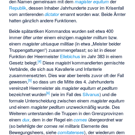
den Namen gemeinsam mit dem
magister equitum
der
Republik
, dessen Inhaber Jahrhunderte zuvor im Krisenfall
vom amtierenden
dictator
ernannt worden war. Beide Ämter
hatten gänzlich andere Funktionen.
Beide spätantiken Kommandos wurden seit etwa 400
immer öfter unter einem einzigen
magister militum
bzw.
einem
magister utriusque militiae
(in etwa „Meister beider
Truppengattungen“) zusammengefasst; so ist in dieser
Funktion der Heermeister
Ellebichus
im Jahr 383 in einem
[
4
]
Gesetz belegt.
Diese
magistri
kommandierten gemischte
Verbände, die sich aus Kavallerie und Infanterie
zusammensetzten. Dies war aber bereits zuvor oft der Fall
[
5
]
gewesen,
so dass um die Mitte des 4. Jahrhunderts
vereinzelt Heermeister als
magister equitum et peditum
[
6
]
bezeichnet wurden
(wie im Fall des
Silvanus
) und die
formale Unterscheidung zwischen einem
magister equitum
und einem
magister peditum
unzweckmäßig wurde. Des
Weiteren unterstanden die Truppen in den Grenzprovinzen
einem
dux
, dem in der Regel ein
comes
übergeordnet war
(so befehligte der
comes rei militaris
Elemente des
Bewegungsheers, siehe
comitatenses
), der wiederum dem