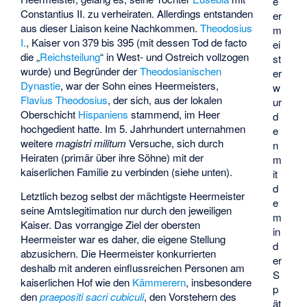
e
Constantius II. zu verheiraten. Allerdings entstanden
er
aus dieser Liaison keine Nachkommen.
Theodosius
m
I.
, Kaiser von 379 bis 395 (mit dessen Tod de facto
ei
die „
Reichsteilung
“ in West- und Ostreich vollzogen
st
wurde) und Begründer der
Theodosianischen
er
Dynastie
, war der Sohn eines Heermeisters,
w
Flavius Theodosius
, der sich, aus der lokalen
ur
Oberschicht
Hispaniens
stammend, im Heer
d
hochgedient hatte. Im 5. Jahrhundert unternahmen
e
weitere
magistri militum
Versuche, sich durch
n
Heiraten (primär über ihre Söhne) mit der
m
kaiserlichen Familie zu verbinden (siehe unten).
it
d
Letztlich bezog selbst der mächtigste Heermeister
e
seine Amtslegitimation nur durch den jeweiligen
m
Kaiser. Das vorrangige Ziel der obersten
in
Heermeister war es daher, die eigene Stellung
d
abzusichern. Die Heermeister konkurrierten
er
deshalb mit anderen einflussreichen Personen am
S
kaiserlichen Hof wie den
Kämmerern
, insbesondere
p
den
praepositi sacri cubiculi
, den Vorstehern des
ät