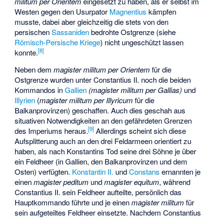
militum per Orientem
eingesetzt zu haben, als er selbst im
Westen gegen den Usurpator
Magnentius
kämpfen
musste, dabei aber gleichzeitig die stets von den
persischen
Sassaniden
bedrohte Ostgrenze (siehe
Römisch-Persische Kriege
) nicht ungeschützt lassen
[
8
]
konnte.
Neben dem
magister militum per Orientem
für die
Ostgrenze wurden unter Constantius II. noch die beiden
Kommandos in
Gallien
(magister militum per Gallias)
und
Illyrien
(
magister militum per Illyricum
für die
Balkanprovinzen) geschaffen. Auch dies geschah aus
situativen Notwendigkeiten an den gefährdeten Grenzen
[
9
]
des Imperiums heraus.
Allerdings scheint sich diese
Aufsplitterung auch an den drei Feldarmeen orientiert zu
haben, als nach Konstantins Tod seine drei Söhne je über
ein Feldheer (in Gallien, den Balkanprovinzen und dem
Osten) verfügten.
Konstantin II.
und
Constans
ernannten je
einen
magister peditum
und
magister equitum
, während
Constantius II. sein Feldheer aufteilte, persönlich das
Hauptkommando führte und je einen
magister militum
für
sein aufgeteiltes Feldheer einsetzte. Nachdem Constantius