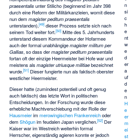
n
praesentalis
unter Stilicho (beginnend im Jahr 398
si
durch eine Reform der Militärkanzleien, womit diese
c
nun dem
magister peditum praesentalis
h
[
49
]
unterstanden),
dieser Prozess setzte sich nach
e
[
50
]
seinem Tod weiter fort.
Mitte des 5. Jahrhunderts
nt
unterstand diesem Kommandeur der Hofarmee
w
auch der formal unabhängige
magister militum per
e
Gallias
, so dass der
magister peditum praesentalis
d
fortan oft der einzige Heermeister bei Hofe war und
er
meistens als
magister utriusque militiae
bezeichnet
a
[
51
]
wurde.
Dieser fungierte nun als faktisch oberster
uf
westlicher Heermeister.
d
Dieser hatte (zumindest potentiell und oft genug
e
auch faktisch) das letzte Wort in politischen
n
Entscheidungen. In der Forschung wurde diese
H
erhebliche Machtverschiebung mit der Rolle der
e
Hausmeier
im
merowingischen
Frankenreich
oder
er
[
52
]
dem
Shōgun
im feudalen Japan verglichen.
Der
m
Kaiser war im Westreich weiterhin formal
ei
Herrscher, eigenständig agieren konnte er jedoch
st