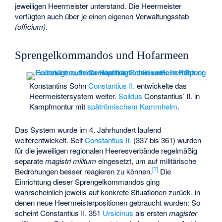
jeweiligen Heermeister unterstand. Die Heermeister
verfügten auch über je einen eigenen Verwaltungsstab
(officium)
.
Sprengelkommandos und Hofarmeen
Konstantins Sohn
Constantius II.
entwickelte das
Heermeistersystem weiter.
Solidus
Constantius’ II. in
Kampfmontur mit
spätrömischem Kammhelm
.
Das System wurde im 4. Jahrhundert laufend
weiterentwickelt. Seit
Constantius II.
(337 bis 361) wurden
für die jeweiligen regionalen Heeresverbände regelmäßig
separate
magistri militum
eingesetzt, um auf militärische
[
7
]
Bedrohungen besser reagieren zu können.
Die
Einrichtung dieser Sprengelkommandos ging
wahrscheinlich jeweils auf konkrete Situationen zurück, in
denen neue Heermeisterpositionen gebraucht wurden: So
scheint Constantius II. 351
Ursicinus
als ersten
magister