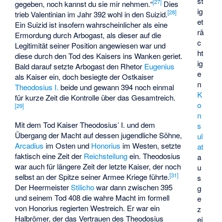
st
[
27
]
gegeben, noch kannst du sie mir nehmen.“
Dies
ig
[
28
]
trieb Valentinian im Jahr 392 wohl in den Suizid.
et
Ein Suizid ist insofern wahrscheinlicher als eine
rä
Ermordung durch Arbogast, als dieser auf die
c
Legitimität seiner Position angewiesen war und
ht
diese durch den Tod des Kaisers ins Wanken geriet.
ig
Bald darauf setzte Arbogast den Rhetor
Eugenius
e
als Kaiser ein, doch besiegte der Ostkaiser
n
Theodosius I.
beide und gewann 394 noch einmal
K
für kurze Zeit die Kontrolle über das Gesamtreich.
o
[
29
]
n
Mit dem Tod Kaiser Theodosius’ I. und dem
s
Übergang der Macht auf dessen jugendliche Söhne,
ul
Arcadius
im Osten und
Honorius
im Westen, setzte
at
faktisch eine Zeit der
Reichsteilung
ein. Theodosius
a
war auch für längere Zeit der letzte Kaiser, der noch
u
[
31
]
selbst an der Spitze seiner Armee Kriege führte.
s
Der Heermeister
Stilicho
war dann zwischen 395
g
und seinem Tod 408 die wahre Macht im formell
e
von Honorius regierten Westreich. Er war ein
z
Halbrömer, der das Vertrauen des Theodosius
ei