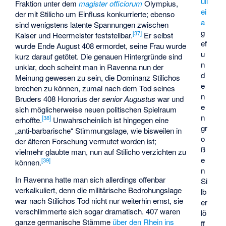
uil
Fraktion unter dem
magister officiorum
Olympius
,
ei
der mit Stilicho um Einfluss konkurrierte; ebenso
a
sind wenigstens latente Spannungen zwischen
g
[
37
]
Kaiser und Heermeister feststellbar.
Er selbst
ef
wurde Ende August 408 ermordet, seine Frau wurde
u
kurz darauf getötet. Die genauen Hintergründe sind
n
unklar, doch scheint man in Ravenna nun der
d
Meinung gewesen zu sein, die Dominanz Stilichos
e
brechen zu können, zumal nach dem Tod seines
n
Bruders 408 Honorius der
senior Augustus
war und
e
sich möglicherweise neuen politischen Spielraum
n
[
38
]
erhoffte.
Unwahrscheinlich ist hingegen eine
gr
„anti-barbarische“ Stimmungslage, wie bisweilen in
o
der älteren Forschung vermutet worden ist;
ß
vielmehr glaubte man, nun auf Stilicho verzichten zu
e
[
39
]
können.
n
In Ravenna hatte man sich allerdings offenbar
Si
verkalkuliert, denn die militärische Bedrohungslage
lb
war nach Stilichos Tod nicht nur weiterhin ernst, sie
er
verschlimmerte sich sogar dramatisch. 407 waren
lö
ganze germanische Stämme
über den Rhein ins
ff