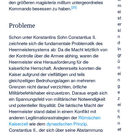
den größeren
magisteria militum
untergeordnetes
m
[
20
]
Kommando besessen zu haben.
ei
st
er
Probleme
si
n
Schon unter Konstantins Sohn Constantius II.
d
zeichnete sich die fundamentale Problematik des
in
Heermeistersystems ab: Da die Macht letztlich von
gr
der Kontrolle über die Armee abhing, waren die
ü
Heermeister eine Herausforderung für die
n
kaiserliche Herrschaft. Andererseits konnten die
ei
Kaiser aufgrund der vielfältigen und teils
n
gleichzeitigen Bedrohungslagen an mehreren
g
Grenzen nicht darauf verzichten, örtliche
e
Militärbefehlshaber einzusetzen. Daraus ergab sich
z
ein Spannungsfeld von militärischer Notwendigkeit
ei
und potentieller Illoyalität. Die faktische Macht der
c
Heermeister stand dabei in einem Konflikt mit
h
anderen Legitimationsstrategien der
Römischen
n
Kaiserzeit
wie dem
dynastischen Prinzip
.
et
Constantius II., der sich über seine Abstammung