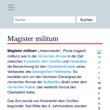
Magister militum
Magister militum
(„Heermeister“, Plural
magistri
militum
) war in der
römischen Armee
in der Zeit
Io
zwischen
Konstantin dem Großen
und
Herakleios
vi
die Bezeichnung für den
Oberbefehlshaber
eines
n
Verbandes des
beweglichen Feldheeres
. Es
u
handelte sich um den höchsten Dienstgrad der
s
römischen Armee der
Spätantike
direkt unter dem
w
römischen Kaiser
(der weiterhin formal den
ar
Oberbefehl hatte).
v
o
Das Amt wurde von Konstantin dem Großen
n
begründet. Seit Mitte des 4. Jahrhunderts standen
3