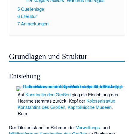
4.4
Magistri militum
, Warlords und
reges
5
Quellenlage
6
Literatur
7
Anmerkungen
Grundlagen und Struktur
Entstehung
Auf
Konstantin den Großen
ging die Einrichtung des
Heermeisteramts zurück. Kopf der
Kolossalstatue
Konstantins des Großen
,
Kapitolinische Museen
,
Rom
Der Titel entstand im Rahmen der
Verwaltungs-
und
Militärreformen
Konstantins des Großen
zu Beginn der