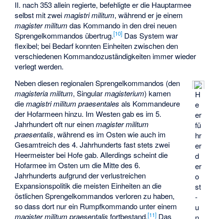
II. nach 353 allein regierte, befehligte er die Hauptarmee
selbst mit zwei
magistri militum
, während er je einem
magister militum
das Kommando in den drei neuen
[
10
]
Sprengelkommandos übertrug.
Das System war
flexibel; bei Bedarf konnten Einheiten zwischen den
verschiedenen Kommandozuständigkeiten immer wieder
verlegt werden.
Neben diesen regionalen Sprengelkommandos (den
magisteria militum
, Singular
magisterium
) kamen
H
die
magistri militum praesentales
als Kommandeure
e
der Hofarmeen hinzu. Im Westen gab es im 5.
er
Jahrhundert oft nur einen
magister militum
fü
praesentalis
, während es im Osten wie auch im
hr
Gesamtreich des 4. Jahrhunderts fast stets zwei
er
Heermeister bei Hofe gab. Allerdings scheint die
d
Hofarmee im Osten um die Mitte des 6.
er
Jahrhunderts aufgrund der verlustreichen
o
Expansionspolitik die meisten Einheiten an die
st
östlichen Sprengelkommandos verloren zu haben,
-
so dass dort nur ein Rumpfkommando unter einem
u
[
11
]
magister militum praesentalis
fortbestand.
Das
n