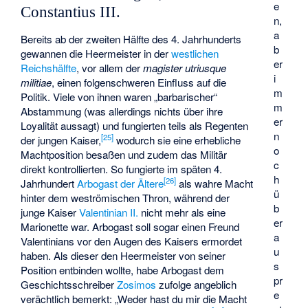
e
Constantius III.
n,
a
Bereits ab der zweiten Hälfte des 4. Jahrhunderts
b
gewannen die Heermeister in der
westlichen
er
Reichshälfte
, vor allem der
magister utriusque
i
militiae
, einen folgenschweren Einfluss auf die
m
Politik. Viele von ihnen waren „barbarischer“
m
Abstammung (was allerdings nichts über ihre
er
Loyalität aussagt) und fungierten teils als Regenten
n
[
25
]
der jungen Kaiser,
wodurch sie eine erhebliche
o
Machtposition besaßen und zudem das Militär
c
direkt kontrollierten. So fungierte im späten 4.
h
[
26
]
Jahrhundert
Arbogast der Ältere
als wahre Macht
ü
hinter dem weströmischen Thron, während der
b
junge Kaiser
Valentinian II.
nicht mehr als eine
er
Marionette war. Arbogast soll sogar einen Freund
a
Valentinians vor den Augen des Kaisers ermordet
u
haben. Als dieser den Heermeister von seiner
s
Position entbinden wollte, habe Arbogast dem
pr
Geschichtsschreiber
Zosimos
zufolge angeblich
e
verächtlich bemerkt: „Weder hast du mir die Macht