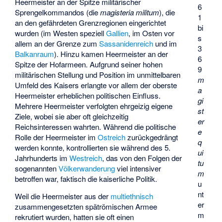
Heermeister an der Spitze militärischer
6
Sprengelkommandos (die
magisteria militum
), die
1
an den gefährdeten Grenzregionen eingerichtet
bi
wurden (im Westen speziell
Gallien
, im Osten vor
s
allem an der Grenze zum
Sassanidenreich
und im
3
Balkanraum
). Hinzu kamen Heermeister an der
6
Spitze der Hofarmeen. Aufgrund seiner hohen
9
militärischen Stellung und Position im unmittelbaren
m
Umfeld des Kaisers erlangte vor allem der oberste
a
Heermeister erheblichen politischen Einfluss.
gi
Mehrere Heermeister verfolgten ehrgeizig eigene
st
Ziele, wobei sie aber oft gleichzeitig
er
Reichsinteressen wahrten. Während die politische
e
Rolle der Heermeister im
Ostreich
zurückgedrängt
q
werden konnte, kontrollierten sie während des 5.
ui
Jahrhunderts im
Westreich
, das von den Folgen der
tu
sogenannten
Völkerwanderung
viel intensiver
m
betroffen war, faktisch die kaiserliche Politik.
u
nt
Weil die Heermeister aus der
multiethnisch
er
zusammengesetzten spätrömischen Armee
m
rekrutiert wurden, hatten sie oft einen