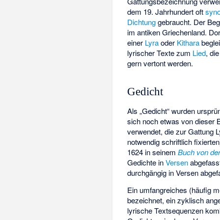
Gattungsbezeichnung verwe
dem 19. Jahrhundert oft
syn
Dichtung
gebraucht. Der Begr
im antiken Griechenland. Dor
einer
Lyra
oder
Kithara
beglei
lyrischer Texte zum
Lied
, di
gern vertont werden.
Gedicht
Als „Gedicht“ wurden ursprün
sich noch etwas von dieser B
verwendet, die zur Gattung L
notwendig schriftlich fixiert
1624 in seinem
Buch von de
Gedichte in
Versen
abgefasst
durchgängig in Versen abgef
Ein umfangreiches (häufig m
bezeichnet, ein zyklisch ang
lyrische Textsequenzen komb