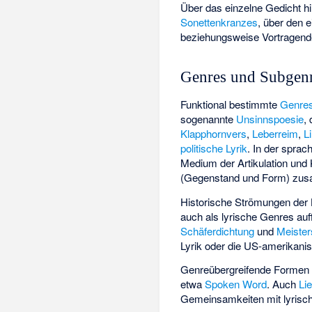
Über das einzelne Gedicht h
Sonettenkranzes
, über den 
beziehungsweise Vortragen
Genres und Subgen
Funktional bestimmte
Genre
sogenannte
Unsinnspoesie
,
Klapphornvers
,
Leberreim
,
L
politische Lyrik
. In der
sprach
Medium der Artikulation und 
(Gegenstand und Form) zu
Historische Strömungen der L
auch als lyrische Genres auf
Schäferdichtung
und
Meiste
Lyrik
oder die US-amerikani
Genreübergreifende Formen 
etwa
Spoken Word
. Auch
Li
Gemeinsamkeiten mit lyrisc