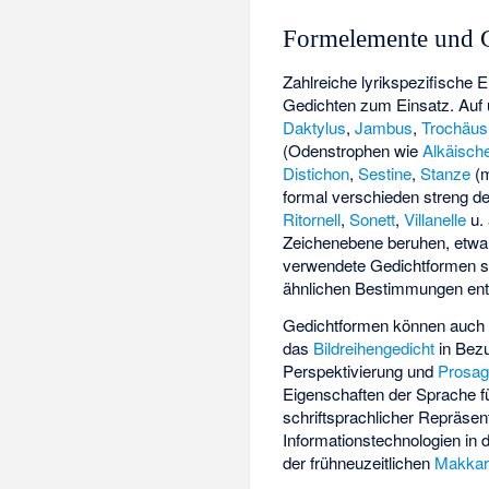
Formelemente und 
Zahlreiche lyrikspezifische E
Gedichten zum Einsatz. Auf 
Daktylus
,
Jambus
,
Trochäus
(Odenstrophen wie
Alkäisch
Distichon
,
Sestine
,
Stanze
(m
formal verschieden streng de
Ritornell
,
Sonett
,
Villanelle
u. 
Zeichenebene beruhen, etw
verwendete Gedichtformen si
ähnlichen Bestimmungen entzi
Gedichtformen können auch o
das
Bildreihengedicht
in Bezu
Perspektivierung und
Prosag
Eigenschaften der Sprache fü
schriftsprachlicher Repräsen
Informationstechnologien in
der frühneuzeitlichen
Makkar