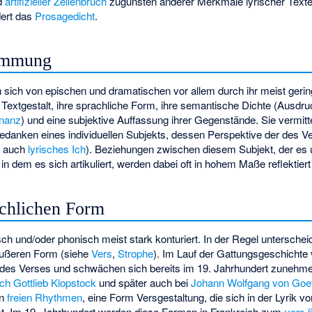
nd
artifizieller Zeilenbruch
zugunsten anderer Merkmale lyrischer Texte 
dert das
Prosagedicht
.
timmung
 sich von epischen und dramatischen vor allem durch ihr meist geri
 Textgestalt, ihre sprachliche Form, ihre semantische Dichte (Ausdru
nanz
) und eine subjektive Auffassung ihrer Gegenstände. Sie vermit
anken eines individuellen Subjekts, dessen Perspektive der des V
e auch
lyrisches Ich
). Beziehungen zwischen diesem Subjekt, der e
 dem es sich artikuliert, werden dabei oft in hohem Maße reflektiert 
achlichen Form
sch und/oder phonisch meist stark konturiert. In der Regel unterschei
 äußeren Form (siehe
Vers
,
Strophe
). Im Lauf der Gattungsgeschichte 
ch des Verses und schwächen sich bereits im 19. Jahrhundert zunehme
ich Gottlieb Klopstock
und später auch bei
Johann Wolfgang von Goe
in
freien Rhythmen
, eine Form Versgestaltung, die sich in der Lyrik v
öst. Im 19. Jahrhundert werden diese Formen in Frankreich zum
vers l