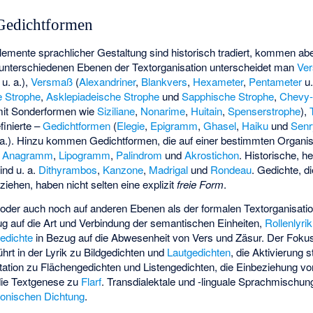
Gedichtformen
lemente sprachlicher Gestaltung sind historisch tradiert, kommen aber
unterschiedenen Ebenen der Textorganisation unterscheidet man
Ver
u. a.),
Versmaß
(
Alexandriner
,
Blankvers
,
Hexameter
,
Pentameter
u.
e Strophe
,
Asklepiadeische Strophe
und
Sapphische Strophe
,
Chevy-
it Sonderformen wie
Siziliane
,
Nonarime
,
Huitain
,
Spenserstrophe
),
finierte –
Gedichtformen
(
Elegie
,
Epigramm
,
Ghasel
,
Haiku
und
Senr
a.). Hinzu kommen Gedichtformen, die auf einer bestimmten Organis
a
Anagramm
,
Lipogramm
,
Palindrom
und
Akrostichon
. Historische, h
nd u. a.
Dithyrambos
,
Kanzone
,
Madrigal
und
Rondeau
. Gedichte, d
ehen, haben nicht selten eine explizit
freie Form
.
der auch noch auf anderen Ebenen als der formalen Textorganisation 
g auf die Art und Verbindung der semantischen Einheiten,
Rollenlyrik
edichte
in Bezug auf die Abwesenheit von Vers und Zäsur. Der Fokus
hrt in der Lyrik zu
Bildgedichten
und
Lautgedichten
, die Aktivierung 
tation zu
Flächengedichten
und
Listengedichten
, die Einbeziehung vo
 die Textgenese zu
Flarf
. Transdialektale und -linguale Sprachmischung
onischen Dichtung
.