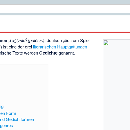
ποίησις)
, deutsch
‚die zum Spiel
lyrikḗ (poíēsis)
‘
) ist eine der drei
literarischen Hauptgattungen
yrische Texte werden
Gedichte
genannt.
ng
chen Form
nd Gedichtformen
genres