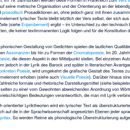
uf seine metrische Organisation und der Orientierung an der lebendi
d
prosodisch
Prosadiktionen an, ohne jedoch ganz mit ihnen zusamme
element lyrischer Texte bleibt letztlich der Vers selbst, der sich au
Zeile (siehe
Enjambement
) ergibt – im Unterschied zu den technisch
en, die keiner textimmanenten Logik folgen und für die Konstitution
 phonischen Gestaltung von Gedichten spielen die lautlichen Qualit
chen
Assonanzen
bis hin zu Formen der
Onomatopoesie
. Im 20. Jahr
oesie
, die diesen Aspekt in den Mittelpunkt stellen. Bei einzelnen Aut
allem jedoch in der Lyrik des Barock und später in literarischen Avantg
onkreten Poesie
, wird umgekehrt die grafische Gestalt des Textes z
ormelement erhoben (siehe auch
Visuelle Poesie
). Darüber hinaus sin
Zahlreiche formale und rhetorische Darstellungsmittel (siehe beispie
ht selten zu einer vom Gewohnten abweichenden Anordnung von Wört
 vielschichtigen Bedeutungen verantwortlich, die man mit Lyrik verbin
h orientierter Lyriktheorien wird ein lyrischer Text als überstrukturier
sich auf die in der Sprachwissenschaft angesetzten Ebenen jeder spr
yntax
. So werden Reime als phonologische Überstrukturierung aufge