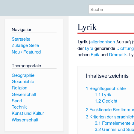
Lyrik
Navigation
Startseite
Lyrik
(
altgriechisch
λυρική (
Zufällige Seite
der
Lyra
gehörende
Dichtung
Neu / Featured
neben
Epik
und
Dramatik
. L
Themenportale
Inhaltsverzeichnis
Geographie
Geschichte
Religion
1
Begriffsgeschichte
Gesellschaft
1.1
Lyrik
Sport
1.2
Gedicht
Technik
2
Funktionale Bestimmu
Kunst und Kultur
3
Kriterien der sprachli
Wissenschaft
3.1
Formelemente u
3.2
Genres und Sub