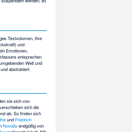
suspendiert werden, ist
nges Textvolumen, ihre
ckskraft) und
teln Emotionen,
erfassers entsprechen
s umgebenden Welt und
und abstrahiert.
den sie sich von
verschieben sich die
nd ab. So finden sich
the
und
Friedrich
on
Novalis
endgültig von
ibre
weiterentwickelt. Mit