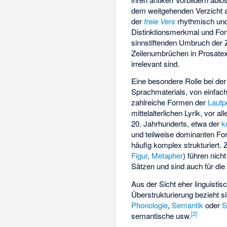
dem weitgehenden Verzicht a
der
freie Vers
rhythmisch un
Distinktionsmerkmal und Form
sinnstiftenden Umbruch der 
Zeilenumbrüchen in Prosatext
irrelevant sind.
Eine besondere Rolle bei der
Sprachmaterials, von einfa
zahlreiche Formen der
Lautp
mittelalterlichen Lyrik, vor 
20. Jahrhunderts, etwa der
k
und teilweise dominanten F
häufig komplex strukturiert. 
Figur
,
Metapher
) führen nic
Sätzen und sind auch für die
Aus der Sicht eher linguistisc
Überstrukturierung bezieht 
Phonologie
,
Semantik
oder
S
[
2
]
semantische usw.