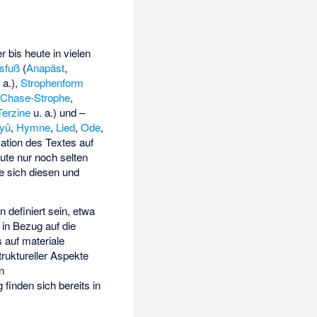
 bis heute in vielen
sfuß
(
Anapäst
,
 a.),
Strophenform
Chase-Strophe
,
Terzine
u. a.) und –
yū
,
Hymne
,
Lied
,
Ode
,
ation des Textes auf
eute nur noch selten
ie sich diesen und
definiert sein, etwa
in Bezug auf die
 auf materiale
struktureller Aspekte
n
 finden sich bereits in