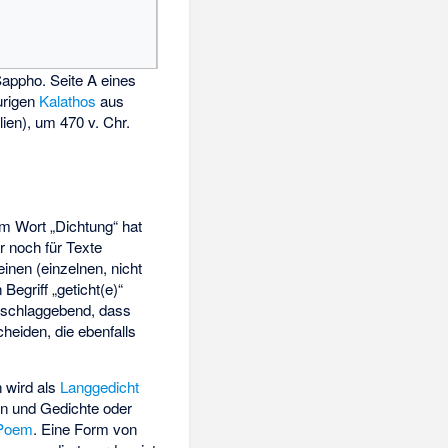
Sappho. Seite A eines
gurigen
Kalathos
aus
lien), um 470 v. Chr.
em Wort „Dichtung“ hat
r noch für Texte
inen (einzelnen, nicht
Begriff „geticht(e)“
usschlaggebend, dass
heiden, die ebenfalls
 wird als
Langgedicht
n und Gedichte oder
Poem
. Eine Form von