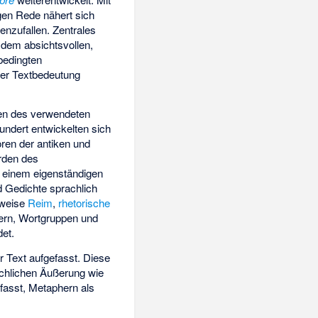
gen Rede nähert sich
nzufallen. Zentrales
s dem absichtsvollen,
 bedingten
 der Textbedeutung
äten des verwendeten
hundert entwickelten sich
oren der antiken und
arden des
u einem eigenständigen
d Gedichte sprachlich
lsweise
Reim
,
rhetorische
ern, Wortgruppen und
det.
ter Text aufgefasst. Diese
achlichen Äußerung wie
fasst, Metaphern als