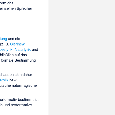
Form des
 einzelnen Sprecher
tung
und die
 (z. B.
Clerihew
,
beslyrik
,
Naturlyrik
und
ließlich auf das
nd formale Bestimmung
d lassen sich daher
kolik
bzw.
eutsche
naturmagische
Performativ bestimmt ist
le und performative