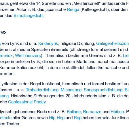
inaus geht etwa die 14 Sonette und ein „Meistersonett“ umfassende 
einzelnen Autor z. B. das japanische
Renga
(Kettengedicht), über den
den das
Simultangedicht
.
res
s
von Lyrik sind u. a.
Kinderlyrik
, religiöse Dichtung,
Gelegenheitsdich
 deren zahlreiche Spielarten ihrerseits (oft streng) formal definiert sind
imerick
,
Wirtinnenvers
). Thematisch bestimmte Genres sind z. B.
Lie
experimentellen Lyrik
, die sich in hohem Maße und manchmal aussch
Kommunikation bezieht, in dem sie stattfindet, fallen thematische u
sammen.
yrik sind in der Regel funktional, thematisch und formal bestimmt un
fassen – u. a.
Trobadordichtung
,
Minnesang
,
Sangspruchdichtung
,
Bu
rsang
. Historische Strömungen des 20. Jahrhunderts sind z. B. die d
sche
Confessional Poetry
.
lyrisch gebundener Rede sind z. B.
Ballade
,
Romanze
und
Haibun
. 
edtexte
aller Genres sowie
Hip-Hop
und
Rap
haben formale, funktiona
hen Texten.