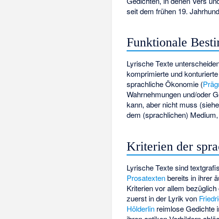
Gedichten, in denen Vers u
seit dem frühen 19. Jahrhun
Funktionale Bes
Lyrische Texte unterscheiden
komprimierte und konturierte
sprachliche Ökonomie (
Präg
Wahrnehmungen und/oder Ged
kann, aber nicht muss (sieh
dem (sprachlichen) Medium, in
Kriterien der spr
Lyrische Texte sind textgrafi
Prosatexten
bereits in ihrer
Kriterien vor allem bezügli
zuerst in der Lyrik von
Friedr
Hölderlin
reimlose Gedichte 
ihren antiken Vorbildern abl