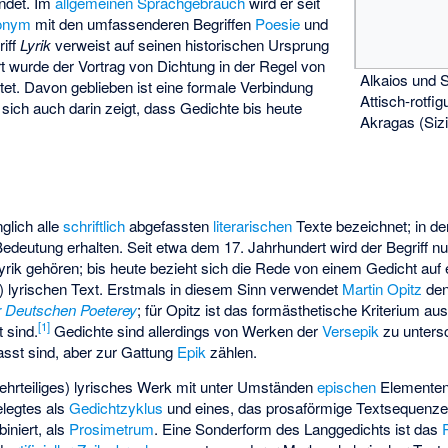
ndet. Im
allgemeinen Sprachgebrauch
wird er seit
onym
mit den umfassenderen Begriffen
Poesie
und
iff
Lyrik
verweist auf seinen historischen Ursprung
t wurde der Vortrag von Dichtung in der Regel von
Alkaios und 
tet. Davon geblieben ist eine formale Verbindung
Attisch-rotfi
e sich auch darin zeigt, dass Gedichte bis heute
Akragas (Sizi
glich alle
schriftlich
abgefassten
literarischen
Texte bezeichnet; in d
edeutung erhalten. Seit etwa dem 17. Jahrhundert wird der Begriff nu
yrik gehören; bis heute bezieht sich die Rede von einem Gedicht auf e
en) lyrischen Text. Erstmals in diesem Sinn verwendet
Martin Opitz
den 
r Deutschen Poeterey
; für Opitz ist das formästhetische Kriterium a
[
1
]
 sind.
Gedichte sind allerdings von Werken der
Versepik
zu untersc
asst sind, aber zur Gattung
Epik
zählen.
ehrteiliges) lyrisches Werk mit unter Umständen
epischen
Elementen
elegtes als
Gedichtzyklus
und eines, das prosaförmige Textsequenze
iniert, als
Prosimetrum
. Eine Sonderform des Langgedichts ist das