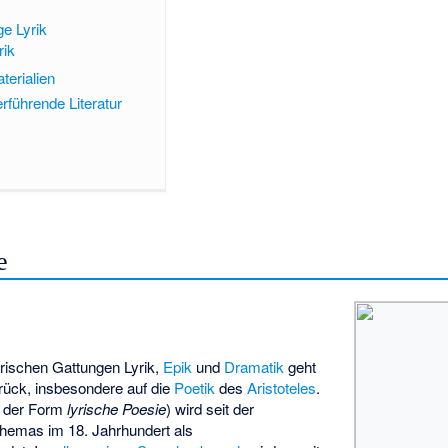
e Lyrik
rik
terialien
rführende Literatur
e
arischen Gattungen Lyrik,
Epik
und
Dramatik
geht
ück, insbesondere auf die
Poetik
des
Aristoteles
.
n der Form
lyrische Poesie
) wird seit der
emas im 18. Jahrhundert als