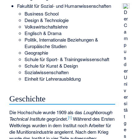
Fakultät für Sozial- und Humanwissenschaften
D
Business School
er
Design & Technologie
C
Volkswirtschaftslehre
a
Englisch & Drama
m
Politik, Internationale Beziehungen &
p
Europäische Studien
u
Geographie
s
Schule für Sport- & Trainingswissenschaft
d
Schule für Kunst & Design
er
Sozialwissenschaften
U
Einheit für Lehrerausbildung
ni
v
er
Geschichte
si
tä
Die Hochschule wurde 1909 als das
Loughborough
t
[
1
]
Technical Institute
gegründet.
Während des Ersten
g
Weltkriegs wurden in dem Institut noch Arbeiter für
e
die Munitionsindustrie angelernt. Nach dem Krieg
s
wurde das Institut in vier Teile aufgespalten: