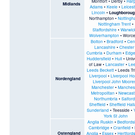
Montfort
•
Derby
•
Har
Midlands
Adams
•
Keele
•
Leices
Lincoln
•
Loughboroug
Northampton
•
Notting
Nottingham Trent
•
Staffordshire
•
Warwic
Wolverhampton
•
Worce
Bolton
•
Bradford
•
Cen
Lancashire
•
Chester
Cumbria
•
Durham
•
Edge 
Huddersfield
•
Hull
•
Univ
of Law
•
Lancaster
•
Le
Leeds Beckett
•
Leeds Tri
Liverpool
•
Liverpool H
Nordengland
Liverpool John Moore
Manchester
•
Manches
Metropolitan
•
Newcast
Northumbria
•
Salford
Sheffield
•
Sheffield Hal
Sunderland
•
Teesside
•
York St John
Anglia Ruskin
•
Bedfords
Cambridge
•
Cranfield
•
Ostengland
Anglia
•
Essex
•
Hertfords