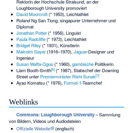
Rektorin der Hochschule Stralsund, an der
Loughborough University promoviert
David Moorcroft
(* 1953), Leichtathlet
Roland Ng San Tiong
, singapurer Unternehmer und
Diplomat
Jonathan Potter
(* 1956), Linguist
Paula Radcliffe
(* 1973), Leichtathlet
Bridget Riley
(* 1931), Künstlerin
Malcolm Sayer
(1916–1970),
Jaguar
-Designer und
Ingenieur
Susan Waffa-Ogoo
(* 1960),
gambische
Politikerin
[
6
]
Liam Booth-Smith
(* 1987), Stabschef der Downing
[
7
]
Street unter
Premierminister Rishi Sunak
Ayao Komatsu
(* 1976),
Formel-1
-Teamchef
Weblinks
Commons
: Loughborough University
– Sammlung
von Bildern, Videos und Audiodateien
Offizielle Website
(englisch)