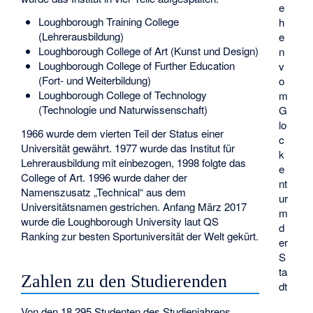
e
Loughborough Training College
h
(Lehrerausbildung)
e
Loughborough College of Art (Kunst und Design)
n
Loughborough College of Further Education
v
(Fort- und Weiterbildung)
o
Loughborough College of Technology
m
(Technologie und Naturwissenschaft)
G
lo
1966 wurde dem vierten Teil der Status einer
c
Universität gewährt. 1977 wurde das Institut für
k
Lehrerausbildung mit einbezogen, 1998 folgte das
e
College of Art. 1996 wurde daher der
nt
Namenszusatz „Technical“ aus dem
ur
Universitätsnamen gestrichen. Anfang März 2017
m
wurde die Loughborough University laut QS
d
Ranking zur besten Sportuniversität der Welt gekürt.
er
S
ta
Zahlen zu den Studierenden
dt
Von den 18.295 Studenten des Studienjahrens