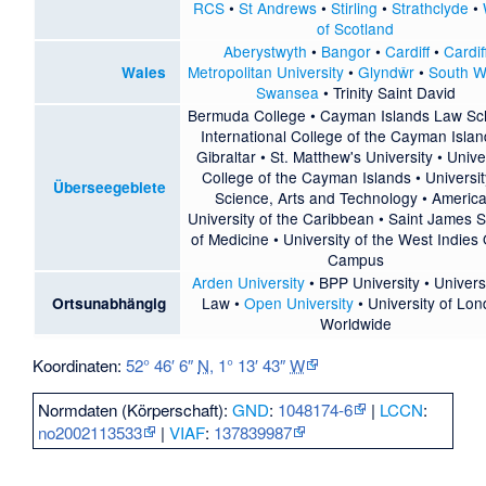
RCS
•
St Andrews
•
Stirling
•
Strathclyde
•
of Scotland
Aberystwyth
•
Bangor
•
Cardiff
•
Cardif
Metropolitan University
•
Glyndŵr
•
South W
Wales
Swansea
•
Trinity Saint David
Bermuda College
•
Cayman Islands Law Sc
International College of the Cayman Isla
Gibraltar
•
St. Matthew's University
•
Unive
College of the Cayman Islands
•
Universit
Überseegebiete
Science, Arts and Technology
•
Americ
University of the Caribbean
•
Saint James S
of Medicine
•
University of the West Indies
Campus
Arden University
•
BPP University
•
Univers
Law
•
Open University
•
University of Lo
Ortsunabhängig
Worldwide
Koordinaten:
52° 46′ 6″
N
,
1° 13′ 43″
W
Normdaten (Körperschaft):
GND
:
1048174-6
|
LCCN
:
no2002113533
|
VIAF
:
137839987