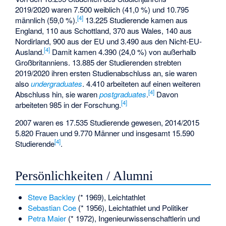
2019/2020 waren 7.500 weiblich (41,0 %) und 10.795
[
4
]
männlich (59,0 %).
13.225 Studierende kamen aus
England, 110 aus Schottland, 370 aus Wales, 140 aus
Nordirland, 900 aus der EU und 3.490 aus den Nicht-EU-
[
4
]
Ausland.
Damit kamen 4.390 (24,0 %) von außerhalb
Großbritanniens. 13.885 der Studierenden strebten
2019/2020 ihren ersten Studienabschluss an, sie waren
also
undergraduates
. 4.410 arbeiteten auf einen weiteren
[
4
]
Abschluss hin, sie waren
postgraduates
.
Davon
[
4
]
arbeiteten 985 in der Forschung.
2007 waren es 17.535 Studierende gewesen, 2014/2015
5.820 Frauen und 9.770 Männer und insgesamt 15.590
[
4
]
Studierende
.
Persönlichkeiten / Alumni
Steve Backley
(* 1969), Leichtathlet
Sebastian Coe
(* 1956), Leichtathlet und Politiker
Petra Maier
(* 1972), Ingenieurwissenschaftlerin und