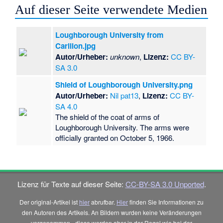
Auf dieser Seite verwendete Medien
Loughborough University from
Carillon.jpg
Autor/Urheber:
unknown
,
Lizenz:
CC BY-
SA 3.0
Shield of Loughborough University.png
Autor/Urheber:
Nil pat13
,
Lizenz:
CC BY-
SA 4.0
The shield of the coat of arms of
Loughborough University. The arms were
officially granted on October 5, 1966.
Lizenz für Texte auf dieser Seite:
CC-BY-SA 3.0 Unported
.
Der original-Artikel ist
hier
abrufbar.
Hier
finden Sie Informationen zu
den Autoren des Artikels. An Bildern wurden keine Veränderungen
vorgenommen - diese werden aber in der Regel wie bei der