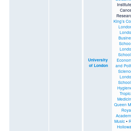
Institut
Canc
Resear
King’s Co
Londo
Lond
Busine
Schoo
Lond
School
University
Econom
of London
and Polit
Scienc
Lond
School
Hygien
Tropic
Medici
Queen M
Roya
Academ
Music
•
R
Hollow