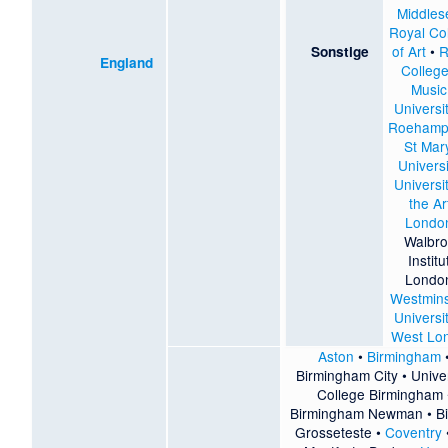
Middles
Royal Co
of Art
•
R
Sonstige
England
College
Music
Universi
Roehamp
St Mar
Universi
Universi
the Ar
Londo
Walbr
Institu
Londo
Westmins
Universi
West Lo
Aston
•
Birmingham
Birmingham City
•
Unive
College Birmingham
Birmingham Newman
•
B
Grosseteste
•
Coventry