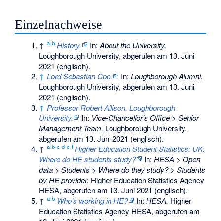
Einzelnachweise
a
b
↑
History.
In:
About the University.
Loughborough University,
abgerufen am 13. Juni
2021
(englisch).
↑
Lord Sebastian Coe.
In:
Loughborough Alumni.
Loughborough University,
abgerufen am 13. Juni
2021
(englisch).
↑
Professor Robert Allison, Loughborough
University.
In:
Vice-Chancellor's Office > Senior
Management Team.
Loughborough University,
abgerufen am 13. Juni 2021
(englisch).
a
b
c
d
e
f
↑
Higher Education Student Statistics: UK:
Where do HE students study?
In:
HESA > Open
data > Students > Where do they study? > Students
by HE provider.
Higher Education Statistics Agency
HESA,
abgerufen am 13. Juni 2021
(englisch).
a
b
↑
Who's working in HE?
In:
HESA.
Higher
Education Statistics Agency HESA,
abgerufen am