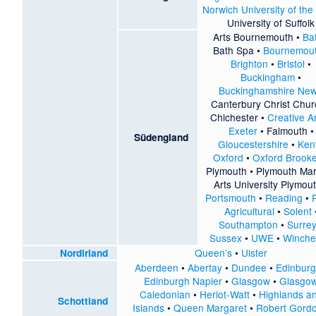
Norwich University of the
University of Suffolk
Arts Bournemouth
•
Ba
Bath Spa
•
Bournemou
Brighton
•
Bristol
•
Buckingham
•
Buckinghamshire Ne
Canterbury Christ Chur
Chichester
•
Creative A
Exeter
•
Falmouth
•
Südengland
Gloucestershire
•
Ken
Oxford
•
Oxford Brook
Plymouth
•
Plymouth Mar
Arts University Plymou
Portsmouth
•
Reading
•
Agricultural
•
Solent
Southampton
•
Surre
Sussex
•
UWE
•
Winche
Queen’s
•
Ulster
Nordirland
Aberdeen
•
Abertay
•
Dundee
•
Edinbur
Edinburgh Napier
•
Glasgow
•
Glasgo
Caledonian
•
Heriot-Watt
•
Highlands a
Schottland
Islands
•
Queen Margaret
•
Robert Gord