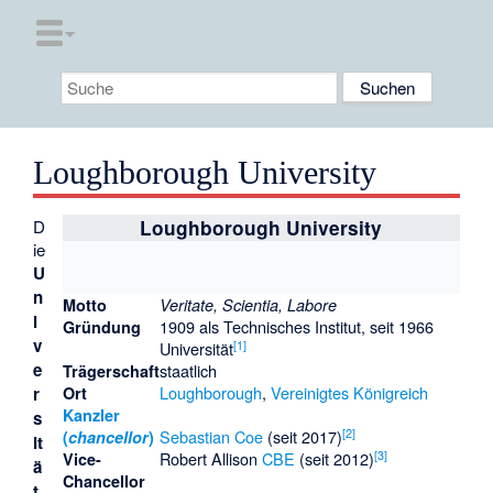
Loughborough University
D
Loughborough University
ie
U
n
Motto
Veritate, Scientia, Labore
i
1909 als Technisches Institut, seit 1966
Gründung
v
[
1
]
Universität
e
staatlich
Trägerschaft
Loughborough
,
Vereinigtes Königreich
r
Ort
Kanzler
s
[
2
]
Sebastian Coe
(seit 2017)
(
chancellor
)
it
[
3
]
Robert Allison
CBE
(seit 2012)
Vice-
ä
Chancellor
t