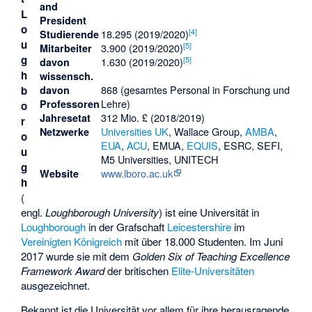
and
L
President
o
[
4
]
18.295 (2019/2020)
Studierende
u
[
5
]
3.900 (2019/2020)
Mitarbeiter
g
[
5
]
1.630 (2019/2020)
davon
h
wissensch.
868 (gesamtes Personal in Forschung und
b
davon
Lehre)
Professoren
o
312 Mio. £ (2018/2019)
Jahresetat
r
Universities UK
,
Wallace Group
,
AMBA
,
Netzwerke
o
EUA
,
ACU
,
EMUA
,
EQUIS
,
ESRC
,
SEFI
,
u
M5 Universities
, UNITECH
g
www.lboro.ac.uk
Website
h
(
engl.
Loughborough University
) ist eine Universität in
Loughborough
in der Grafschaft
Leicestershire
im
Vereinigten Königreich
mit über 18.000 Studenten. Im Juni
2017 wurde sie mit dem
Golden Six of Teaching Excellence
Framework Award
der britischen
Elite-Universitäten
ausgezeichnet.
Bekannt ist die Universität vor allem für ihre herausragende