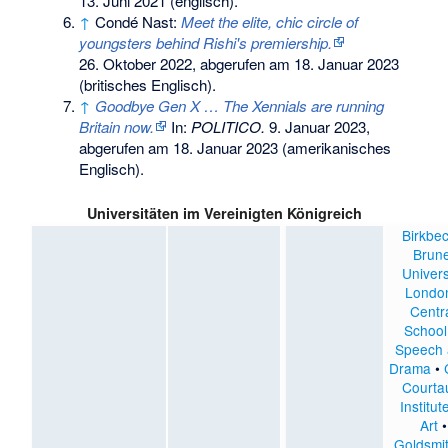
13. Juni 2021
(englisch).
↑
Condé Nast:
Meet the elite, chic circle of
youngsters behind Rishi's premiership.
26. Oktober 2022,
abgerufen am 18. Januar 2023
(britisches Englisch).
↑
Goodbye Gen X … The Xennials are running
Britain now.
In:
POLITICO.
9. Januar 2023,
abgerufen am 18. Januar 2023
(amerikanisches
Englisch).
Universitäten im Vereinigten Königreich
Birkbe
Brune
Univers
Londo
Centr
School
Speech
Drama
•
Courta
Institut
Art
•
Goldsmi