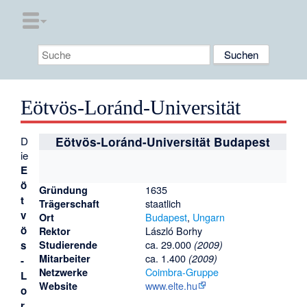
Eötvös-Loránd-Universität
D
Eötvös-Loránd-Universität Budapest
ie
E
ö
1635
Gründung
t
staatlich
Trägerschaft
v
Budapest
,
Ungarn
Ort
ö
László Borhy
Rektor
ca. 29.000
s
Studierende
(2009)
ca. 1.400
Mitarbeiter
(2009)
-
Coimbra-Gruppe
Netzwerke
L
www.elte.hu
Website
o
r