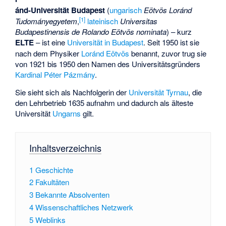
ánd-Universität Budapest
(
ungarisch
Eötvös Loránd
[
1
]
Tudományegyetem
,
lateinisch
Universitas
Budapestinensis de Rolando Eötvös nominata
) – kurz
ELTE
– ist eine
Universität in Budapest
. Seit 1950 ist sie
nach dem Physiker
Loránd Eötvös
benannt, zuvor trug sie
von 1921 bis 1950 den Namen des Universitätsgründers
Kardinal
Péter Pázmány
.
Sie sieht sich als Nachfolgerin der
Universität Tyrnau
, die
den Lehrbetrieb 1635 aufnahm und dadurch als älteste
Universität
Ungarns
gilt.
Inhaltsverzeichnis
1
Geschichte
2
Fakultäten
3
Bekannte Absolventen
4
Wissenschaftliches Netzwerk
5
Weblinks