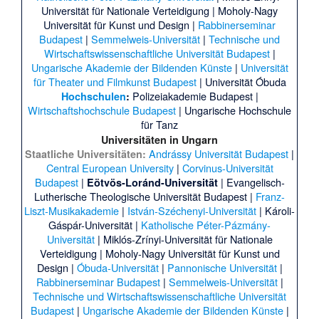
Universität für Nationale Verteidigung
|
Moholy-Nagy
Universität für Kunst und Design
|
Rabbinerseminar
Budapest
|
Semmelweis-Universität
|
Technische und
Wirtschaftswissenschaftliche Universität Budapest
|
Ungarische Akademie der Bildenden Künste
|
Universität
für Theater und Filmkunst Budapest
|
Universität Óbuda
Polizeiakademie Budapest
|
Hochschulen
:
Wirtschaftshochschule Budapest
|
Ungarische Hochschule
für Tanz
Universitäten in Ungarn
Andrássy Universität Budapest
|
Staatliche Universitäten:
Central European University
|
Corvinus-Universität
Budapest
|
|
Evangelisch-
Eötvös-Loránd-Universität
Lutherische Theologische Universität Budapest
|
Franz-
Liszt-Musikakademie
|
István-Széchenyi-Universität
|
Károli-
Gáspár-Universität
|
Katholische Péter-Pázmány-
Universität
|
Miklós-Zrínyi-Universität für Nationale
Verteidigung
|
Moholy-Nagy Universität für Kunst und
Design
|
Óbuda-Universität
|
Pannonische Universität
|
Rabbinerseminar Budapest
|
Semmelweis-Universität
|
Technische und Wirtschaftswissenschaftliche Universität
Budapest
|
Ungarische Akademie der Bildenden Künste
|