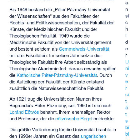
a
n
Bis 1949 bestand die „Péter-Pázmány-Universität
si
der Wissenschaften“ aus den Fakultäten der
c
Rechts- und Politikwissenschaften, der Fakultät der
h
Künste, der Medizinischen Fakultät und der
t
Theologischen Fakultät. 1949 wurde die
d
Medizinische Fakultät von der Universität getrennt
e
und besteht seitdem als
Semmelweis-Universität
r
mit drei Fakultäten. Im selben Jahr setzte die
U
Theologische Fakultät ihre Arbeit selbständig als
ni
Theologische Akademie fort; daraus erwuchs später
v
die
Katholische Péter-Pázmány-Universität
. Durch
e
die Aufteilung der Fakultät der Künste entstand
r
zusätzlich die Naturwissenschaftliche Fakultät.
si
Ab 1921 trug die Universität den Namen ihres
t
Begründers Péter Pázmány, seit 1950 ist sie nach
ä
Loránd Eötvös
benannt, ihrem ehemaligen Rektor
t
und Professor, der die
eötvössche Regel
entdeckte.
s
bi
Die größte Veränderung für die Universität brachte in
bl
den 1990er Jahren ein Gesetz des
ungarischen