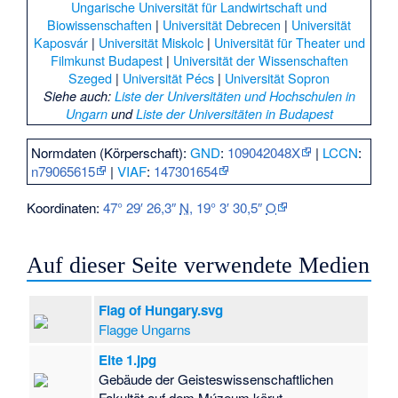
Ungarische Universität für Landwirtschaft und
Biowissenschaften
|
Universität Debrecen
|
Universität
Kaposvár
|
Universität Miskolc
|
Universität für Theater und
Filmkunst Budapest
|
Universität der Wissenschaften
Szeged
|
Universität Pécs
|
Universität Sopron
Siehe auch
:
Liste der Universitäten und Hochschulen in
Ungarn
und
Liste der Universitäten in Budapest
Normdaten (Körperschaft):
GND
:
109042048X
|
LCCN
:
n79065615
|
VIAF
:
147301654
Koordinaten:
47° 29′ 26,3″
N
,
19° 3′ 30,5″
O
Auf dieser Seite verwendete Medien
Flag of Hungary.svg
Flagge Ungarns
Elte 1.jpg
Gebäude der Geisteswissenschaftlichen
Fakultät auf dem Múzeum körut