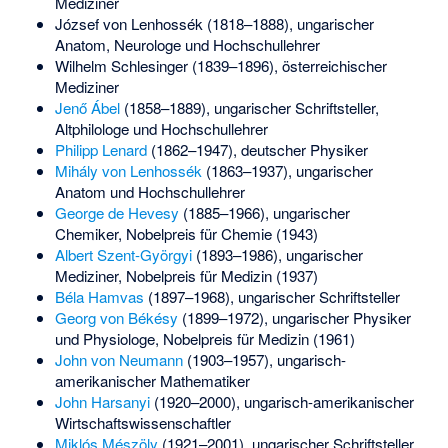
Mediziner
József von Lenhossék
(1818–1888), ungarischer
Anatom, Neurologe und Hochschullehrer
Wilhelm Schlesinger
(1839–1896), österreichischer
Mediziner
Jenő Ábel
(1858–1889), ungarischer Schriftsteller,
Altphilologe und Hochschullehrer
Philipp Lenard
(1862–1947), deutscher Physiker
Mihály von Lenhossék
(1863–1937), ungarischer
Anatom und Hochschullehrer
George de Hevesy
(1885–1966), ungarischer
Chemiker, Nobelpreis für Chemie (1943)
Albert Szent-Györgyi
(1893–1986), ungarischer
Mediziner, Nobelpreis für Medizin (1937)
Béla Hamvas
(1897–1968), ungarischer Schriftsteller
Georg von Békésy
(1899–1972), ungarischer Physiker
und Physiologe, Nobelpreis für Medizin (1961)
John von Neumann
(1903–1957), ungarisch-
amerikanischer Mathematiker
John Harsanyi
(1920–2000), ungarisch-amerikanischer
Wirtschaftswissenschaftler
Miklós Mészöly
(1921–2001), ungarischer Schriftsteller