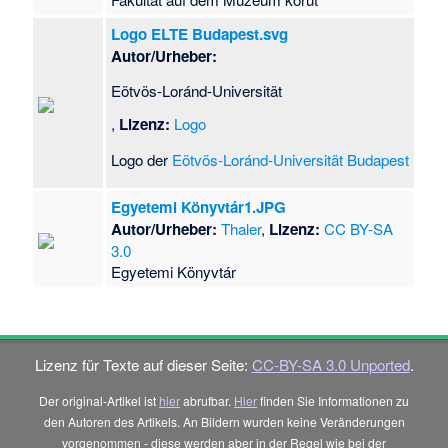
Logo ELTE Budapest.svg
Autor/Urheber:
Eötvös-Loránd-Universität
,
Lizenz:
Logo
Logo der
Eötvös-Loránd-Universität
Budapest
Egyetemi Könyvtár1.JPG
Autor/Urheber:
Thaler
,
Lizenz:
CC BY-SA
3.0
Egyetemi Könyvtár
Lizenz für Texte auf dieser Seite:
CC-BY-SA 3.0 Unported
.
Der original-Artikel ist
hier
abrufbar.
Hier
finden Sie Informationen zu
den Autoren des Artikels. An Bildern wurden keine Veränderungen
vorgenommen - diese werden aber in der Regel wie bei der