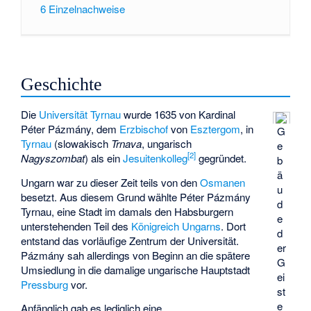
6
Einzelnachweise
Geschichte
Die
Universität Tyrnau
wurde 1635 von Kardinal
Péter Pázmány, dem
Erzbischof
von
Esztergom
, in
G
Tyrnau
(slowakisch
Trnava
, ungarisch
e
[
2
]
Nagyszombat
) als ein
Jesuitenkolleg
gegründet.
b
ä
Ungarn war zu dieser Zeit teils von den
Osmanen
u
besetzt. Aus diesem Grund wählte Péter Pázmány
d
Tyrnau, eine Stadt im damals den Habsburgern
e
unterstehenden Teil des
Königreich Ungarns
. Dort
d
entstand das vorläufige Zentrum der Universität.
er
Pázmány sah allerdings von Beginn an die spätere
G
Umsiedlung in die damalige ungarische Hauptstadt
ei
Pressburg
vor.
st
e
Anfänglich gab es lediglich eine