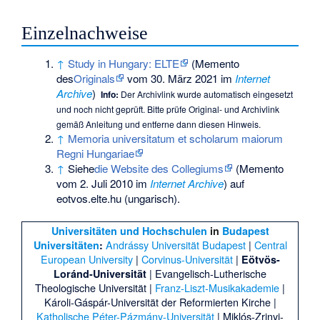
Einzelnachweise
↑
Study in Hungary: ELTE
(
Memento
des
Originals
vom 30. März 2021 im
Internet
Archive
)
Info:
Der Archivlink wurde automatisch eingesetzt
und noch nicht geprüft. Bitte prüfe Original- und Archivlink
gemäß
Anleitung
und entferne dann diesen Hinweis.
↑
Memoria universitatum et scholarum maiorum
Regni Hungariae
↑
Siehe
die Website des Collegiums
(
Memento
vom 2. Juli 2010 im
Internet Archive
) auf
eotvos.elte.hu (ungarisch).
Universitäten und Hochschulen
in
Budapest
Andrássy Universität Budapest
|
Central
Universitäten
:
European University
|
Corvinus-Universität
|
Eötvös-
|
Evangelisch-Lutherische
Loránd-Universität
Theologische Universität
|
Franz-Liszt-Musikakademie
|
Károli-Gáspár-Universität der Reformierten Kirche
|
Katholische Péter-Pázmány-Universität
|
Miklós-Zrinyi-