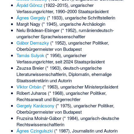
Árpád Göncz
(1922–2015), ungarischer
Verfassungsrichter, 1990–2000 Staatspräsident
Ágnes Gergely
(* 1933), ungarische Schriftstellerin
Margit Nagy
(* 1945), ungarische Archäologin
Nelu Brâdean-Ebinger
(* 1952), rumäniendeutsch-
ungarischer Sprachwissenschaftler
Gábor Demszky
(* 1952), ungarischer Politiker,
Oberbürgermeister von Budapest
Tamás Sulyok
(* 1956), ungarischer
Verfassungsrichter, seit 2024 Staatspräsident
Zsuzsa Breier
(* 1963), deutsch-ungarische
Literaturwissenschaftlerin, Diplomatin, ehemalige
Staatssekretärin und Autorin
Viktor Orbán
(* 1963), ungarischer Ministerpräsident
Róbert Juharos
(* 1968), ungarischer Politiker,
Rechtsanwalt und Bürgerrechtler
Gergely Karácsony
(* 1975), ungarischer Politiker,
Oberbürgermeister von Budapest
Fruzsina Molnár-Gábor
(* 1984), ungarisch-deutsche
Rechtswissenschaftlerin
Ágnes Czingulszki
(* 1987), Journalistin und Autorin