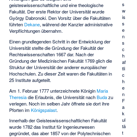
s
geisteswissenschaftliche und eine theologische
w
Fakultät. Der erste Rektor der Universität wurde
is
György Dabronoki
. Den Vorsitz über die Fakultäten
s
führten
Dekane
, während der Kanzler administrative
e
Verpflichtungen übernahm.
n
Einen grundlegenden Schritt in der Entwicklung der
s
Universität stellte die Gründung der Fakultät der
c
Rechtswissenschaften 1667 dar. Nach der
h
Gründung der Medizinischen Fakultät 1769 glich die
af
Struktur der Universität der anderer europäischer
tli
Hochschulen. Zu dieser Zeit waren die Fakultäten in
c
25 Institute aufgeteilt.
h
e
Am 1. Februar 1777 unterzeichnete Königin
Maria
n
Theresia
die Erlaubnis, die Universität nach
Buda
zu
F
verlegen. Noch im selben Jahr öffnete sie dort ihre
a
Pforten im
Königspalast
.
k
ul
Innerhalb der Geisteswissenschaftlichen Fakultät
tä
wurde 1782 das Institut für Ingenieurwesen
t
gegründet, das aber 1857 von der Polytechnischen