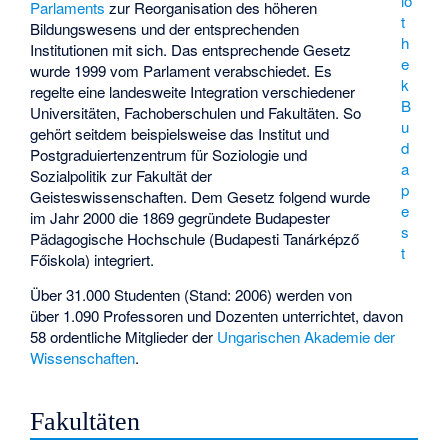
io
Parlaments
zur Reorganisation des höheren
t
Bildungswesens und der entsprechenden
h
Institutionen mit sich. Das entsprechende Gesetz
e
wurde 1999 vom Parlament verabschiedet. Es
k
regelte eine landesweite Integration verschiedener
B
Universitäten, Fachoberschulen und Fakultäten. So
u
gehört seitdem beispielsweise das Institut und
d
Postgraduiertenzentrum für Soziologie und
a
Sozialpolitik zur Fakultät der
p
Geisteswissenschaften. Dem Gesetz folgend wurde
e
im Jahr 2000 die 1869 gegründete Budapester
s
Pädagogische Hochschule (
Budapesti Tanárképző
t
Főiskola
) integriert.
Über 31.000 Studenten (Stand: 2006) werden von
über 1.090 Professoren und Dozenten unterrichtet, davon
58 ordentliche Mitglieder der
Ungarischen Akademie der
Wissenschaften
.
Fakultäten