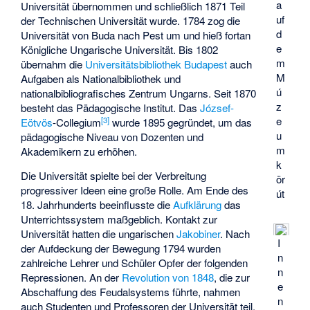
a
Universität übernommen und schließlich 1871 Teil
uf
der Technischen Universität wurde. 1784 zog die
d
Universität von Buda nach Pest um und hieß fortan
e
Königliche Ungarische Universität. Bis 1802
m
übernahm die
Universitätsbibliothek Budapest
auch
M
Aufgaben als Nationalbibliothek und
ú
nationalbibliografisches Zentrum Ungarns. Seit 1870
z
besteht das Pädagogische Institut. Das
József-
e
[
3
]
Eötvös
-Collegium
wurde 1895 gegründet, um das
u
pädagogische Niveau von Dozenten und
m
Akademikern zu erhöhen.
k
Die Universität spielte bei der Verbreitung
ör
progressiver Ideen eine große Rolle. Am Ende des
út
18. Jahrhunderts beeinflusste die
Aufklärung
das
Unterrichtssystem maßgeblich. Kontakt zur
Universität hatten die ungarischen
Jakobiner
. Nach
I
der Aufdeckung der Bewegung 1794 wurden
n
zahlreiche Lehrer und Schüler Opfer der folgenden
n
Repressionen. An der
Revolution von 1848
, die zur
e
Abschaffung des Feudalsystems führte, nahmen
n
auch Studenten und Professoren der Universität teil.