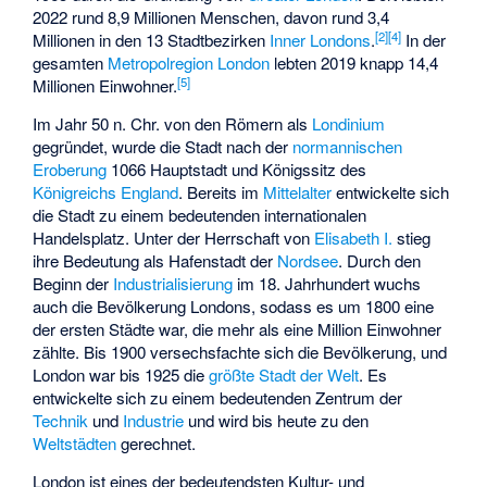
2022 rund 8,9 Millionen Menschen, davon rund 3,4
[
2
]
[
4
]
Millionen in den 13 Stadtbezirken
Inner Londons
.
In der
gesamten
Metropolregion London
lebten 2019 knapp 14,4
[
5
]
Millionen Einwohner.
Im Jahr 50 n. Chr. von den Römern als
Londinium
gegründet, wurde die Stadt nach der
normannischen
Eroberung
1066 Hauptstadt und Königssitz des
Königreichs England
. Bereits im
Mittelalter
entwickelte sich
die Stadt zu einem bedeutenden internationalen
Handelsplatz. Unter der Herrschaft von
Elisabeth I.
stieg
ihre Bedeutung als Hafenstadt der
Nordsee
. Durch den
Beginn der
Industrialisierung
im 18. Jahrhundert wuchs
auch die Bevölkerung Londons, sodass es um 1800 eine
der ersten Städte war, die mehr als eine Million Einwohner
zählte. Bis 1900 versechsfachte sich die Bevölkerung, und
London war bis 1925 die
größte Stadt der Welt
. Es
entwickelte sich zu einem bedeutenden Zentrum der
Technik
und
Industrie
und wird bis heute zu den
Weltstädten
gerechnet.
London ist eines der bedeutendsten Kultur- und