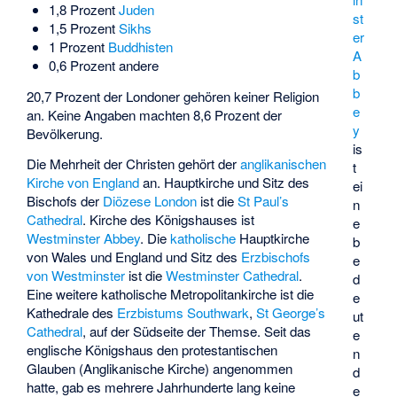
1,8 Prozent
Juden
st
1,5 Prozent
Sikhs
er
1 Prozent
Buddhisten
A
0,6 Prozent andere
b
b
20,7 Prozent der Londoner gehören keiner Religion
e
an. Keine Angaben machten 8,6 Prozent der
y
Bevölkerung.
is
Die Mehrheit der Christen gehört der
anglikanischen
t
Kirche von England
an. Hauptkirche und Sitz des
ei
Bischofs der
Diözese London
ist die
St Paul’s
n
Cathedral
. Kirche des Königshauses ist
e
Westminster Abbey
. Die
katholische
Hauptkirche
b
von Wales und England und Sitz des
Erzbischofs
e
von Westminster
ist die
Westminster Cathedral
.
d
Eine weitere katholische Metropolitankirche ist die
e
Kathedrale des
Erzbistums Southwark
,
St George’s
ut
Cathedral
, auf der Südseite der Themse. Seit das
e
englische Königshaus den protestantischen
n
Glauben (Anglikanische Kirche) angenommen
d
hatte, gab es mehrere Jahrhunderte lang keine
e