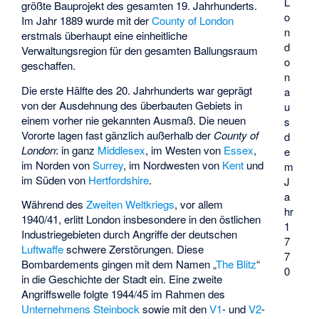
L
größte Bauprojekt des gesamten 19. Jahrhunderts.
o
Im Jahr 1889 wurde mit der
County of London
n
erstmals überhaupt eine einheitliche
d
Verwaltungsregion für den gesamten Ballungsraum
o
geschaffen.
n
Die erste Hälfte des 20. Jahrhunderts war geprägt
a
von der Ausdehnung des überbauten Gebiets in
u
einem vorher nie gekannten Ausmaß. Die neuen
s
Vororte lagen fast gänzlich außerhalb der
County of
d
London
: in ganz
Middlesex
, im Westen von
Essex
,
e
im Norden von
Surrey
, im Nordwesten von
Kent
und
m
im Süden von
Hertfordshire
.
J
a
Während des
Zweiten Weltkriegs
, vor allem
hr
1940/41, erlitt London insbesondere in den östlichen
1
Industriegebieten durch Angriffe der deutschen
7
Luftwaffe
schwere Zerstörungen. Diese
7
Bombardements gingen mit dem Namen „
The Blitz
“
0
in die Geschichte der Stadt ein. Eine zweite
Angriffswelle folgte 1944/45 im Rahmen des
Unternehmens Steinbock
sowie mit den
V1
- und
V2
-