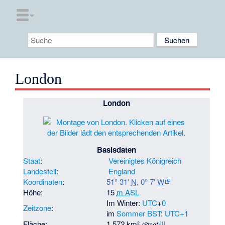
London
London
Basisdaten
Staat
:
Vereinigtes Königreich
Landesteil
:
England
Koordinaten
:
51° 31′
N
,
0° 7′
W
Höhe:
15
m ASL
Im Winter:
UTC
+
0
Zeitzone
:
im
Sommer
BST
:
UTC+1
Fläche:
1.572 km²
[
1
]
(Stadt)