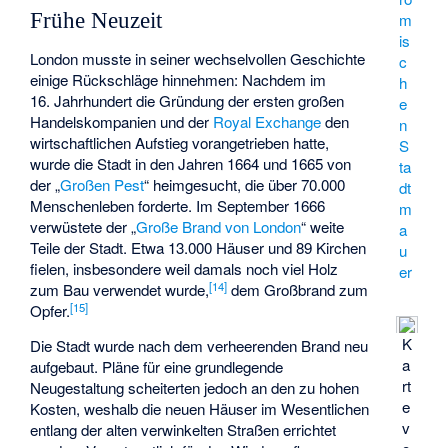
Frühe Neuzeit
m
is
London musste in seiner wechselvollen Geschichte
c
einige Rückschläge hinnehmen: Nachdem im
h
16. Jahrhundert die Gründung der ersten großen
e
Handelskompanien und der
Royal Exchange
den
n
wirtschaftlichen Aufstieg vorangetrieben hatte,
S
wurde die Stadt in den Jahren 1664 und 1665 von
ta
der „
Großen Pest
“ heimgesucht, die über 70.000
dt
Menschenleben forderte. Im September 1666
m
verwüstete der „
Große Brand von London
“ weite
a
Teile der Stadt. Etwa 13.000 Häuser und 89 Kirchen
u
fielen, insbesondere weil damals noch viel Holz
er
[
14
]
zum Bau verwendet wurde,
dem Großbrand zum
[
15
]
Opfer.
K
Die Stadt wurde nach dem verheerenden Brand neu
a
aufgebaut. Pläne für eine grundlegende
rt
Neugestaltung scheiterten jedoch an den zu hohen
e
Kosten, weshalb die neuen Häuser im Wesentlichen
v
entlang der alten verwinkelten Straßen errichtet