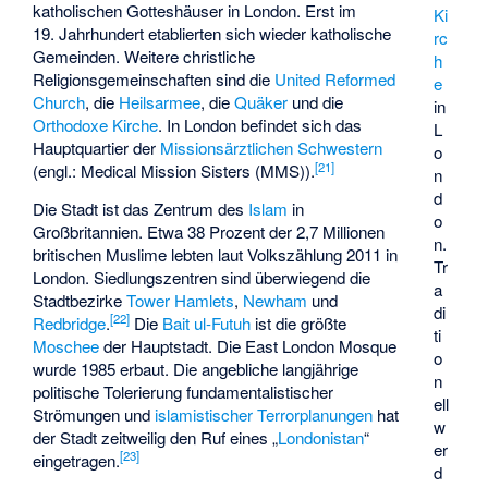
katholischen Gotteshäuser in London. Erst im
Ki
19. Jahrhundert etablierten sich wieder katholische
rc
Gemeinden. Weitere christliche
h
Religionsgemeinschaften sind die
United Reformed
e
Church
, die
Heilsarmee
, die
Quäker
und die
in
Orthodoxe Kirche
. In London befindet sich das
L
Hauptquartier der
Missionsärztlichen Schwestern
o
[
21
]
(engl.: Medical Mission Sisters (MMS)).
n
d
Die Stadt ist das Zentrum des
Islam
in
o
Großbritannien. Etwa 38 Prozent der 2,7 Millionen
n.
britischen Muslime lebten laut Volkszählung 2011 in
Tr
London. Siedlungszentren sind überwiegend die
a
Stadtbezirke
Tower Hamlets
,
Newham
und
di
[
22
]
Redbridge
.
Die
Bait ul-Futuh
ist die größte
ti
Moschee
der Hauptstadt. Die
East London Mosque
o
wurde 1985 erbaut. Die angebliche langjährige
n
politische Tolerierung
fundamentalistischer
ell
Strömungen
und
islamistischer Terrorplanungen
hat
w
der Stadt zeitweilig den Ruf eines „
Londonistan
“
er
[
23
]
eingetragen.
d