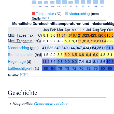
42
36
40
40
45
47
35
54
51
61
58
48
_
Temperatur
(°C)
_
Niederschlag
(mm)
[
12
]
[
13
]
Quelle:
Monatliche Durchschnittstemperaturen und -niederschlä
Jan
Feb
Mär
Apr
Mai
Jun
Jul
Aug
Sep
Okt
Mittl. Tagesmax. (°C)
8,1
8,6
11,6
14,6
18,1
21,0
23,4
23,1
20,0
15,5
Mittl. Tagesmin. (°C)
3,1
2,7
4,6
5,9
8,9
11,8
13,7
13,8
11,4
8,8
Niederschlag
(
mm
)
41,6
36,3
40,3
40,1
44,9
47,4
34,6
54,3
51,0
61,1
Sonnenstunden
(
h/d
)
1,5
2,2
3,5
5,2
6,5
6,8
6,4
6,0
4,8
3,1
Regentage
(
d
)
11,4
8,5
9,8
9,0
9,2
7,4
6,3
8,1
8,6
10,9
Luftfeuchtigkeit
(
%
)
88
84
79
73
72
70
72
75
80
85
[
12
]
[
13
]
Quelle:
Geschichte
→
Hauptartikel
:
Geschichte Londons