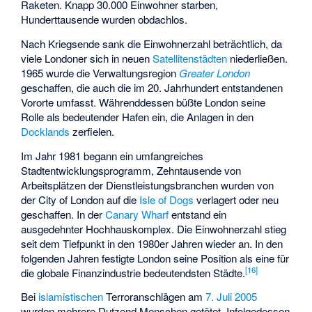
Raketen. Knapp 30.000 Einwohner starben,
Hunderttausende wurden obdachlos.
Nach Kriegsende sank die Einwohnerzahl beträchtlich, da
viele Londoner sich in neuen
Satellitenstädten
niederließen.
1965 wurde die Verwaltungsregion
Greater London
geschaffen, die auch die im 20. Jahrhundert entstandenen
Vororte umfasst. Währenddessen büßte London seine
Rolle als bedeutender Hafen ein, die Anlagen in den
Docklands
zerfielen.
Im Jahr 1981 begann ein umfangreiches
Stadtentwicklungsprogramm, Zehntausende von
Arbeitsplätzen der Dienstleistungsbranchen wurden von
der City of London auf die
Isle of Dogs
verlagert oder neu
geschaffen. In der
Canary Wharf
entstand ein
ausgedehnter Hochhauskomplex. Die Einwohnerzahl stieg
seit dem Tiefpunkt in den 1980er Jahren wieder an. In den
folgenden Jahren festigte London seine Position als eine für
[
16
]
die globale Finanzindustrie bedeutendsten Städte.
Bei
islamistischen
Terroranschlägen am
7. Juli 2005
wurden mehrere Dutzend Menschen getötet. Infolgedessen