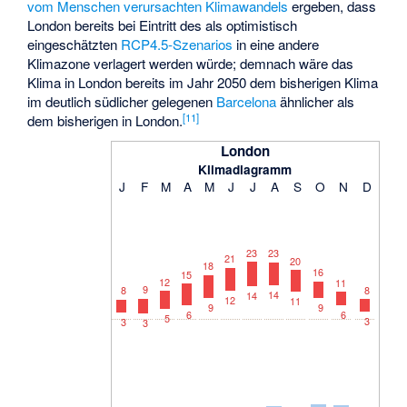
vom Menschen verursachten Klimawandels
ergeben, dass
London bereits bei Eintritt des als optimistisch
eingeschätzten
RCP4.5-Szenarios
in eine andere
Klimazone verlagert werden würde; demnach wäre das
Klima in London bereits im Jahr 2050 dem bisherigen Klima
im deutlich südlicher gelegenen
Barcelona
ähnlicher als
[
11
]
dem bisherigen in London.
London
Klimadiagramm
J
F
M
A
M
J
J
A
S
O
N
D
23
23
21
20
18
16
15
12
11
9
8
8
14
14
12
11
9
9
6
6
5
3
3
3