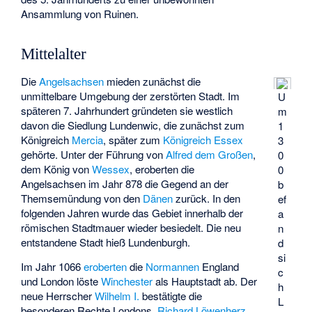
Ansammlung von Ruinen.
Mittelalter
Die
Angelsachsen
mieden zunächst die
unmittelbare Umgebung der zerstörten Stadt. Im
U
späteren 7. Jahrhundert gründeten sie westlich
m
davon die Siedlung Lundenwic, die zunächst zum
1
Königreich
Mercia
, später zum
Königreich Essex
3
gehörte. Unter der Führung von
Alfred dem Großen
,
0
dem König von
Wessex
, eroberten die
0
Angelsachsen im Jahr 878 die Gegend an der
b
Themsemündung von den
Dänen
zurück. In den
ef
folgenden Jahren wurde das Gebiet innerhalb der
a
römischen Stadtmauer wieder besiedelt. Die neu
n
entstandene Stadt hieß Lundenburgh.
d
si
Im Jahr 1066
eroberten
die
Normannen
England
c
und London löste
Winchester
als Hauptstadt ab. Der
h
neue Herrscher
Wilhelm I.
bestätigte die
L
besonderen Rechte Londons.
Richard Löwenherz