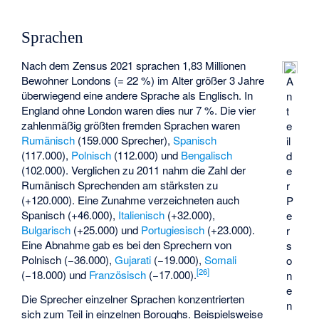
Sprachen
Nach dem Zensus 2021 sprachen 1,83 Millionen
Bewohner Londons (= 22 %) im Alter größer 3 Jahre
A
überwiegend eine andere Sprache als Englisch. In
n
England ohne London waren dies nur 7 %. Die vier
t
zahlenmäßig größten fremden Sprachen waren
e
Rumänisch
(159.000 Sprecher),
Spanisch
il
(117.000),
Polnisch
(112.000) und
Bengalisch
d
(102.000). Verglichen zu 2011 nahm die Zahl der
e
Rumänisch Sprechenden am stärksten zu
r
(+120.000). Eine Zunahme verzeichneten auch
P
Spanisch (+46.000),
Italienisch
(+32.000),
e
Bulgarisch
(+25.000) und
Portugiesisch
(+23.000).
r
Eine Abnahme gab es bei den Sprechern von
s
Polnisch (−36.000),
Gujarati
(−19.000),
Somali
o
[
26
]
(−18.000) und
Französisch
(−17.000).
n
e
Die Sprecher einzelner Sprachen konzentrierten
n
sich zum Teil in einzelnen Boroughs. Beispielsweise