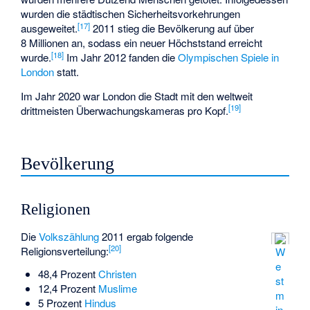
wurden die städtischen Sicherheitsvorkehrungen
[
17
]
ausgeweitet.
2011 stieg die Bevölkerung auf über
8 Millionen an, sodass ein neuer Höchststand erreicht
[
18
]
wurde.
Im Jahr 2012 fanden die
Olympischen Spiele in
London
statt.
Im Jahr 2020 war London die Stadt mit den weltweit
[
19
]
drittmeisten Überwachungskameras pro Kopf.
Bevölkerung
Religionen
Die
Volkszählung
2011 ergab folgende
[
20
]
Religionsverteilung:
W
e
48,4 Prozent
Christen
st
12,4 Prozent
Muslime
m
5 Prozent
Hindus
in