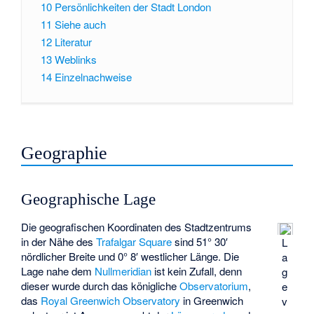
10
Persönlichkeiten der Stadt London
11
Siehe auch
12
Literatur
13
Weblinks
14
Einzelnachweise
Geographie
Geographische Lage
Die geografischen Koordinaten des Stadtzentrums
in der Nähe des
Trafalgar Square
sind 51° 30′
L
nördlicher Breite und 0° 8′ westlicher Länge. Die
a
Lage nahe dem
Nullmeridian
ist kein Zufall, denn
g
dieser wurde durch das königliche
Observatorium
,
e
das
Royal Greenwich Observatory
in Greenwich
v