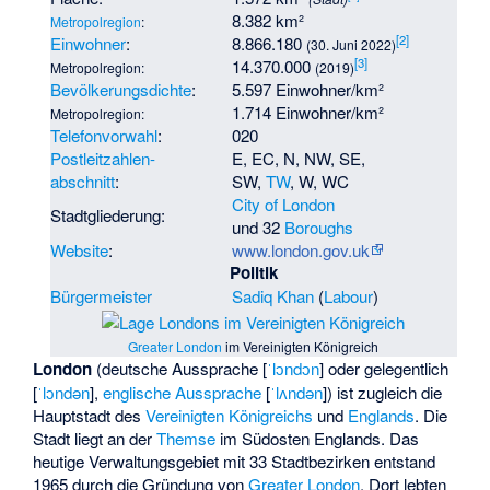
8.382 km²
Metropolregion
:
[
2
]
Einwohner
:
8.866.180
(30. Juni 2022)
[
3
]
14.370.000
Metropolregion:
(2019)
Bevölkerungsdichte
:
5.597 Einwohner/km²
1.714 Einwohner/km²
Metropolregion:
Telefonvorwahl
:
020
Postleitzahlen-
E, EC, N, NW, SE,
abschnitt
:
SW,
TW
, W, WC
City of London
Stadtgliederung:
und 32
Boroughs
Website
:
www.london.gov.uk
Politik
Bürgermeister
Sadiq Khan
(
Labour
)
Greater London
im Vereinigten Königreich
London
(deutsche Aussprache [
ˈlɔndɔn
] oder gelegentlich
[
ˈlɔndən
],
englische Aussprache
[
ˈlʌndən
]) ist zugleich die
Hauptstadt des
Vereinigten Königreichs
und
Englands
. Die
Stadt liegt an der
Themse
im Südosten Englands. Das
heutige Verwaltungsgebiet mit 33 Stadtbezirken entstand
1965 durch die Gründung von
Greater London
. Dort lebten