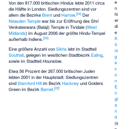
e
Von den 817.000 britischen Hindus lebte 2011 circa
n
die Hälfte in London. Siedlungszentren sind vor
hi
[
24
]
allem die Bezirke
Brent
und
Harrow
.
Der
er
Neasden Temple
war bis zur Eröffnung des Shri
di
Venkateswara (Balaji) Temple in
Tividale
(
West
e
Midlands
) im August 2006 der größte Hindu-Tempel
K
[
25
]
außerhalb Indiens.
ö
Eine größere Anzahl von
Sikhs
lebt im Stadtteil
ni
Southall
, gelegen im westlichen Stadtbezirk
Ealing
,
g
sowie im Stadtteil
Hounslow
.
e
v
Etwa 56 Prozent der 267.000 britischen Juden
o
lebten 2001 in der Hauptstadt. Siedlungszentren
n
sind
Stamford Hill
im Bezirk
Hackney
und Golders
E
[
22
]
Green im Bezirk
Barnet
.
n
gl
a
n
d
(s
p