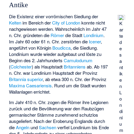
Antike
Die Existenz einer vorrömischen Siedlung der
Kelten
im Bereich der
City of London
konnte nicht
K
nachgewiesen werden. Wahrscheinlich im Jahr 47
ar
n. Chr. gründeten die
Römer
die Stadt
Londinium
.
te
Im Jahr 60 oder 61 n. Chr. zerstörten die
Icener
,
d
angeführt von Königin
Boudicca
, die Siedlung.
e
Londinium wurde wieder aufgebaut und löste zu
s
Beginn des 2. Jahrhunderts
Camulodunum
a
(
Colchester
) als Hauptstadt
Britanniens
ab. Ab 197
nt
n. Chr. war Londinium Hauptstadt der Provinz
ik
Britannia superior
, ab etwa 300 n. Chr. der Provinz
e
Maxima Caesariensis
. Rund um die Stadt wurden
n
Wallanlagen errichtet.
L
o
Im Jahr 410 n. Chr. zogen die Römer ihre Legionen
n
zurück und die Bevölkerung war den Raubzügen
di
germanischer Stämme zunehmend schutzlos
ni
ausgeliefert. Nach der Eroberung Englands durch
u
die
Angeln
und
Sachsen
verfiel Londinium bis Ende
m
des 5. Jahrhunderts zu einer unbewohnten