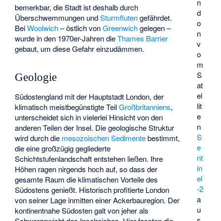
n
bemerkbar, die Stadt ist deshalb durch
d
Überschwemmungen und
Sturmfluten
gefährdet.
o
Bei
Woolwich
– östlich von
Greenwich
gelegen –
n
wurde in den 1970er-Jahren die
Thames Barrier
v
gebaut, um diese Gefahr einzudämmen.
o
m
S
Geologie
at
el
Südostengland mit der Hauptstadt London, der
lit
klimatisch meistbegünstigte Teil
Großbritanniens
,
e
unterscheidet sich in vielerlei Hinsicht von den
n
anderen Teilen der Insel. Die geologische Struktur
S
wird durch die
mesozoischen
Sedimente
bestimmt,
e
die eine großzügig gegliederte
nt
Schichtstufenlandschaft entstehen ließen. Ihre
in
Höhen ragen nirgends hoch auf, so dass der
el
gesamte Raum die klimatischen Vorteile des
-2
Südostens genießt. Historisch profitierte London
a
von seiner Lage inmitten einer Ackerbauregion. Der
u
kontinentnahe Südosten galt von jeher als
s
Schwergewicht des Inselreiches. Hier fassten die