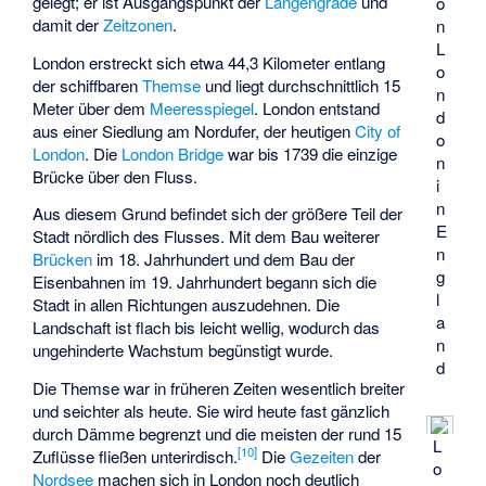
gelegt; er ist Ausgangspunkt der
Längengrade
und
o
damit der
Zeitzonen
.
n
L
London erstreckt sich etwa 44,3 Kilometer entlang
o
der schiffbaren
Themse
und liegt durchschnittlich 15
n
Meter über dem
Meeresspiegel
. London entstand
d
aus einer Siedlung am Nordufer, der heutigen
City of
o
London
. Die
London Bridge
war bis 1739 die einzige
n
Brücke über den Fluss.
i
n
Aus diesem Grund befindet sich der größere Teil der
E
Stadt nördlich des Flusses. Mit dem Bau weiterer
n
Brücken
im 18. Jahrhundert und dem Bau der
g
Eisenbahnen im 19. Jahrhundert begann sich die
l
Stadt in allen Richtungen auszudehnen. Die
a
Landschaft ist flach bis leicht wellig, wodurch das
n
ungehinderte Wachstum begünstigt wurde.
d
Die Themse war in früheren Zeiten wesentlich breiter
und seichter als heute. Sie wird heute fast gänzlich
durch Dämme begrenzt und die meisten der rund 15
L
[
10
]
Zuflüsse fließen unterirdisch.
Die
Gezeiten
der
o
Nordsee
machen sich in London noch deutlich