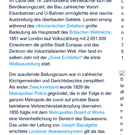
Im Laufe des 19. Jahrhunderts vervielfachte sich die
L
Bevölkerungszahl, der Bau zahlreicher Vorort-
o
Eisenbahnen und U-Bahnen ermöglichte eine rasche
n
Ausbreitung des überbauten Gebiets. London errang
d
während des
viktorianischen Zeitalters
große
o
Bedeutung als Hauptstadt des
Britischen Weltreichs
.
n
1851 war London laut Volkszählung mit 2.651.939
1
Einwohnern die größte Stadt Europas und das
7
Zentrum der industrialisierten Welt. Hier fand im
5
selben Jahr mit der „
Great Exhibition
“ die erste
1
Weltausstellung
statt.
Der ausufernde Ballungsraum war in zahlreiche
S
Kirchgemeinden und Gerichtsbezirke zersplittert.
ta
Als erster
Zweckverband
wurde 1829 die
dt
Metropolitan Police
gegründet, die in der Folge in der
pl
ganzen Metropole die zuvor auf privater Basis
a
betriebene Verbrechensbekämpfung übernahm.
n
1855 folgte mit dem
Metropolitan Board of Works
v
eine Vereinheitlichung im Bereich des Bauwesens.
o
Das unter der Leitung von
Joseph Bazalgette
n
errichtete
Londoner Abwassersystem
gilt als das