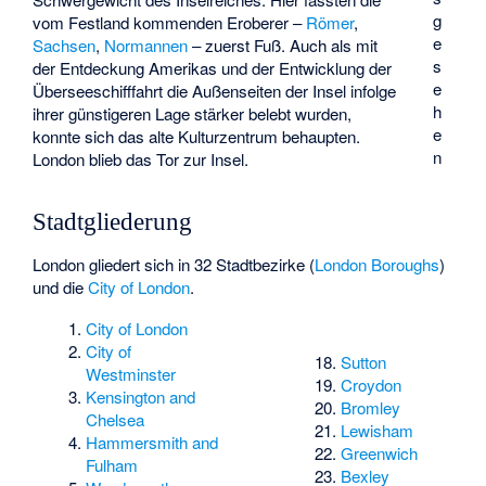
g
vom Festland kommenden Eroberer –
Römer
,
e
Sachsen
,
Normannen
– zuerst Fuß. Auch als mit
s
der Entdeckung Amerikas und der Entwicklung der
e
Überseeschifffahrt die Außenseiten der Insel infolge
h
ihrer günstigeren Lage stärker belebt wurden,
e
konnte sich das alte Kulturzentrum behaupten.
n
London blieb das Tor zur Insel.
Stadtgliederung
London gliedert sich in 32 Stadtbezirke (
London Boroughs
)
und die
City of London
.
City of London
City of
Sutton
Westminster
Croydon
Kensington and
Bromley
Chelsea
Lewisham
Hammersmith and
Greenwich
Fulham
Bexley