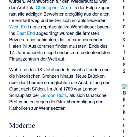
o
wurden. Verantwortlich für den Wiederaufbau war
n
der Architekt
Christopher Wren
. In der Folge zogen
L
fast alle adeligen Bewohner endgültig aus der alten
o
Innenstadt weg und ließen sich im aufstrebenden
n
West End
neue repräsentative Wohnhäuser bauen.
d
Ins
East End
abgedrängt wurden die ärmsten
o
Bevölkerungsschichten, die im expandierenden
n
Hafen ihr Auskommen finden mussten. Ende des
1
17. Jahrhunderts stieg London zum bedeutendsten
6
Finanzzentrum der Welt auf.
8
Während des 18. Jahrhunderts wuchs London über
2
die historischen Grenzen hinaus. Neue Brücken
über die Themse ermöglichten die Ausbreitung der
Stadt nach Süden. Im Juni 1780 war London
B
Schauplatz der
Gordon Riots
, als sich fanatische
li
Protestanten gegen die Gleichberechtigung der
c
Katholiken zur Wehr setzten.
k
a
u
Moderne
f