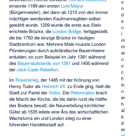
o
ernannte 1189 den ersten
Lord Mayor
n
(Bürgermeister), der dann ab 1215 von den immer
d
mächtiger werdenden Kaufmannsgilden selbst
o
gewählt wurde. 1209 wurde die erste aus Stein
n
errichtete Brücke, die
London Bridge
, fertiggestellt,
i
die bis 1750 die einzige Brücke im heutigen
m
Stadtzentrum war. Mehrere Male musste London
m
Plünderungen durch aufständische Bauernheere
er
erdulden, so zum Beispiel im Jahr 1381 während
n
des
Bauernaufstands von 1381
und 1450 während
o
der
Jack-Cade-Rebellion
.
c
h
Im
Rosenkrieg
, der 1485 mit der Krönung von
in
Henry Tudor als
Heinrich VII.
zu Ende ging, hielt die
n
Stadt zur Partei der
Yorks
. Die
Reformation
brach
er
die Macht der Kirche, die bis dahin rund die Hälfte
h
des Bodens besaß; die Neuverteilung kirchlicher
al
Güter ab 1535 leitete eine Ära des wirtschaftlichen
b
Wachstums ein und London stieg zu einer
d
führenden Handelsstadt auf.
er
rö