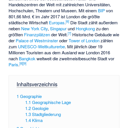
Handelszentren der Welt mit zahlreichen Universitäten,
Hochschulen, Theatern und Museen. Mit einem
BIP
von
801,66 Mrd. € im Jahr 2017 ist London die größte
[
6
]
städtische Wirtschaft
Europas
.
Die Stadt zählt außerdem
neben
New York City
,
Singapur
und
Hongkong
zu den
[
7
]
größten
Finanzplätzen
der Welt.
Historische Gebäude wie
der
Palace of Westminster
oder
Tower of London
zählen
zum
UNESCO-Weltkulturerbe
. Mit jährlich über 19
Millionen Touristen aus dem Ausland war London 2016
nach
Bangkok
weltweit die zweitmeistbesuchte Stadt vor
[
8
]
[
9
]
Paris
.
Inhaltsverzeichnis
1
Geographie
1.1
Geographische Lage
1.2
Geologie
1.3
Stadtgliederung
1.4
Klima