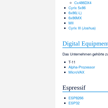
Cx486DX4
Cyrix 5x86
6x86(-L)
6x86MX
MII
Cyrix III (Joshua)
Digital Equipmen
Das Unternehmen gehörte z
T-11
Alpha-Prozessor
MicroVAX
Espressif
ESP8266
ESP32