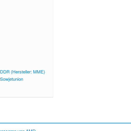
 DDR (Hersteller: MME)
 Sowjetunion
ozessoren von AMD
.