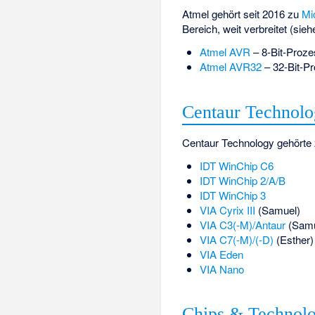
Atmel gehört seit 2016 zu
Mi
Bereich, weit verbreitet (sie
Atmel AVR
– 8-Bit-Proze
Atmel AVR32
– 32-Bit-P
Centaur Technol
Centaur Technology gehörte
IDT WinChip C6
IDT WinChip 2/A/B
IDT WinChip 3
VIA Cyrix III
(Samuel)
VIA C3(-M)/Antaur
(Samue
VIA C7(-M)/(-D)
(Esther)
VIA Eden
VIA Nano
Chips & Technolo