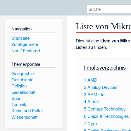
Liste von Mikr
Navigation
Startseite
Dies ist eine
Liste von Mik
Zufällige Seite
Listen zu finden.
Neu / Featured
Themenportale
Inhaltsverzeichnis
Geographie
Geschichte
1
AMD
Religion
2
Analog Devices
Gesellschaft
3
ARM Ltd.
Sport
4
Atmel
Technik
5
Centaur Technology
Kunst und Kultur
6
Chips & Technologies
Wissenschaft
7
Cyrix
8
Digital Equipment Corp