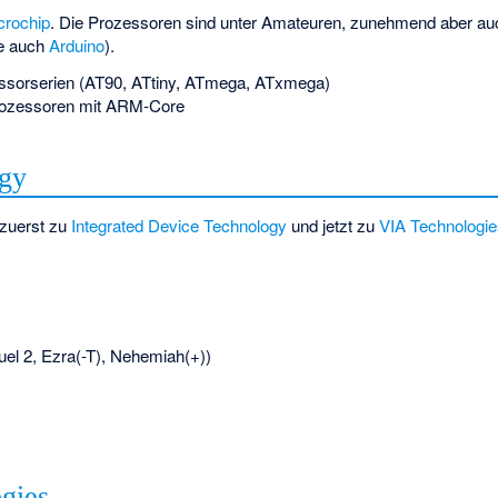
crochip
. Die Prozessoren sind unter Amateuren, zunehmend aber auc
he auch
Arduino
).
ssorserien (AT90, ATtiny, ATmega, ATxmega)
rozessoren mit ARM-Core
ogy
 zuerst zu
Integrated Device Technology
und jetzt zu
VIA Technologi
l 2, Ezra(-T), Nehemiah(+))
gies