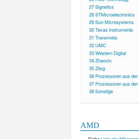
27
Signetics
28
STMicroelectronics
29
Sun Microsystems
30
Texas Instruments
31
Transmeta
32
UMC
33
Western Digital
34
Zhaoxin
35
Zilog
36
Prozessoren aus der
37
Prozessoren aus der
38
Sonstige
AMD
Siehe
Liste der Mikropr