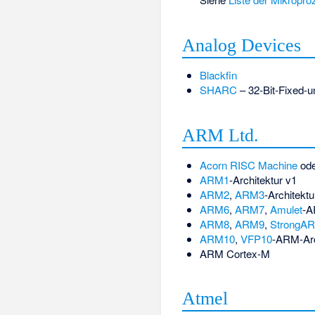
Analog Devices
Blackfin
SHARC
– 32-Bit-Fixed-u
ARM Ltd.
Acorn RISC Machine
od
ARM1
-Architektur v1
ARM2
,
ARM3
-Architektu
ARM6
,
ARM7
,
Amulet
-A
ARM8
,
ARM9
,
StrongA
ARM10
,
VFP10
-ARM-Arc
ARM Cortex-M
Atmel