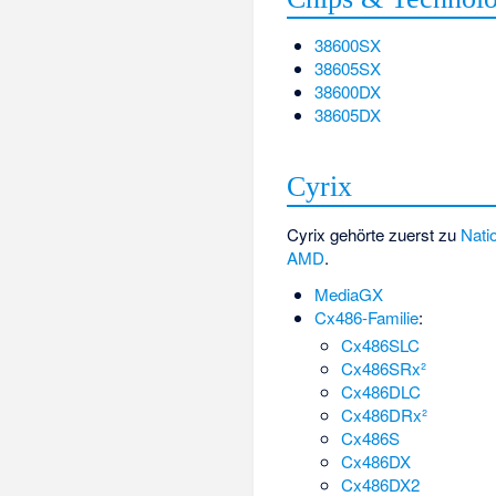
38600SX
38605SX
38600DX
38605DX
Cyrix
Cyrix gehörte zuerst zu
Nati
AMD
.
MediaGX
Cx486-Familie
:
Cx486SLC
Cx486SRx²
Cx486DLC
Cx486DRx²
Cx486S
Cx486DX
Cx486DX2