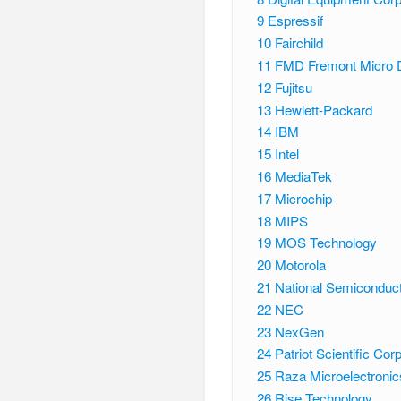
9
Espressif
10
Fairchild
11
FMD Fremont Micro 
12
Fujitsu
13
Hewlett-Packard
14
IBM
15
Intel
16
MediaTek
17
Microchip
18
MIPS
19
MOS Technology
20
Motorola
21
National Semiconduc
22
NEC
23
NexGen
24
Patriot Scientific Corp
25
Raza Microelectronic
26
Rise Technology