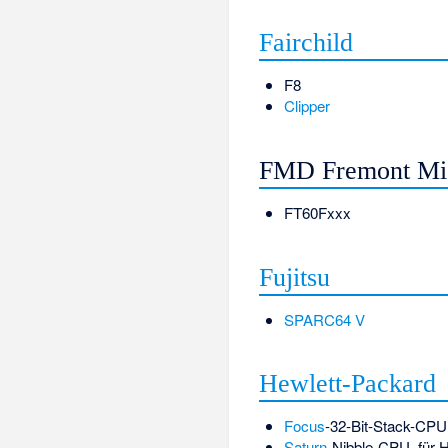
Fairchild
F8
Clipper
FMD Fremont Mic
FT60Fxxx
Fujitsu
SPARC64 V
Hewlett-Packard
Focus
-32-Bit-Stack-CPU,
Saturn
-Nibble-CPU, für 