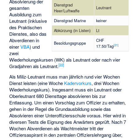
Absolvierung der
Dienstgrad
gesamten
Leutnant
Heer/Luftwaffe
Ausbildung zum
Leutnant (inklusive
Dienstgrad Marine
keiner
des Praktischen
Abkürzung (in Listen)
Lt
Dienstes, also das
Abverdienen in
CHF
Besoldungsgruppe
[
21
]
17.50/Tag
einer
VBA
) und
zwei
Wiederholungskursen
(WK) als Leutnant oder nach vier
[
22
]
Gradjahren als Leutnant.
Als Miliz-Leutnant muss man jährlich rund vier Wochen
Dienst leisten (eine Woche
Kadervorkurs
, drei Wochen
Wiederholungskurs). Insgesamt muss ein Leutnant oder
Oberleutnant 680 Diensttage absolvieren bis zur
Entlassung. Um einen Vorschlag zum Offizier zu erhalten,
gehen in der Regel die Grundausbildung sowie das
Absolvieren einer Unteroffiziersschule voraus. Hier wird in
diversen Tests die Eignung des Anwärters geprüft. Nach 7
Wochen Abverdienen als Wachtmeister tritt der
Offiziersaspirant in den zentralen Offizierslehrgang über,