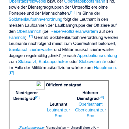
Oberstabsfeldwebel
bzw. der
Oberstabsbootsmann
sind,
sowie der Dienstgradgruppen der Unteroffiziere ohne
[
15
]
Portepee und der Mannschaften.
Im Sinne der
Soldatenlaufbahnverordnung
folgt der Leutnant in den
meisten Laufbahnen der Laufbahngruppe der Offiziere auf
den
Oberfähnrich
(bei
Reserveoffizieranwärtern
auf den
[
17
]
Fähnrich
).
Gemäß Soldatenlaufbahnverordnung werden
Leutnante nachfolgend meist zum Oberleutnant befördert,
Sanitätsoffizieranwärter
und Militärmusikoffizieranwärter
dagegen regelmäßig „direkt“ je nach
Approbationsrichtung
zum
Stabsarzt
,
Stabsapotheker
oder
Stabsveterinär
oder
im Falle der Militärmusikoffizieranwärter zum
Hauptmann
.
[
17
]
Offizierdienstgrad
Niedrigerer
Höherer
[
20
]
[
20
]
Dienstgrad
Dienstgrad
Oberleutnant
Leutnant
Leutnant zur
Oberleutnant zur
See
See
–
–
Dienstgradgruppe
:
Mannschaften
Unteroffiziere o.P.