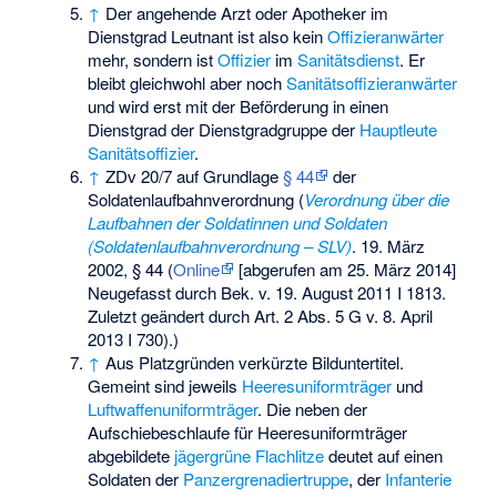
↑
Der angehende Arzt oder Apotheker im
Dienstgrad Leutnant ist also kein
Offizieranwärter
mehr, sondern ist
Offizier
im
Sanitätsdienst
. Er
bleibt gleichwohl aber noch
Sanitätsoffizieranwärter
und wird erst mit der Beförderung in einen
Dienstgrad der Dienstgradgruppe der
Hauptleute
Sanitätsoffizier
.
↑
ZDv 20/7 auf Grundlage
§ 44
der
Soldatenlaufbahnverordnung (
Verordnung über die
Laufbahnen der Soldatinnen und Soldaten
(Soldatenlaufbahnverordnung – SLV)
. 19. März
2002, § 44 (
Online
[abgerufen am 25. März 2014]
Neugefasst durch Bek. v. 19. August 2011 I 1813.
Zuletzt geändert durch Art. 2 Abs. 5 G v. 8. April
2013 I 730).
)
↑
Aus Platzgründen verkürzte Bilduntertitel.
Gemeint sind jeweils
Heeresuniformträger
und
Luftwaffenuniformträger
. Die neben der
Aufschiebeschlaufe für Heeresuniformträger
abgebildete
jägergrüne
Flachlitze
deutet auf einen
Soldaten der
Panzergrenadiertruppe
, der
Infanterie