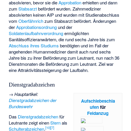
absolvieren, bevor sie die
Approbation
erhielten und dann
zum
Stabsarzt
befördert wurden. Zahnmediziner
absolvierten keinen AIP und wurden mit Studienabschluss
vom
Oberfähnrich
zum Stabsarzt befördert. Änderungen
der
Approbationsordnung
und der
Soldatenlaufbahnverordnung
ermöglichten
Sanitätsoffizieranwärtern, die rund sechs Jahre bis zum
Abschluss ihres Studiums
benötigten und im Fall der
angehenden Humanmediziner damit auch rund sechs
Jahre bis zu ihrer Beförderung zum Leutnant, nun nach 36
Dienstmonaten die Beförderung zum Leutnant. Ziel war
eine Attraktivitätssteigerung der Laufbahn.
Dienstgradabzeichen
→
Hauptartikel
:
Dienstgradabzeichen der
Aufschiebeschla
Bundeswehr
ufen
für
Feldanzug
Das
Dienstgradabzeichen
für
Leutnante zeigt einen
Stern
als
[
10
]
[
7
]
Schulterabzeichen
.