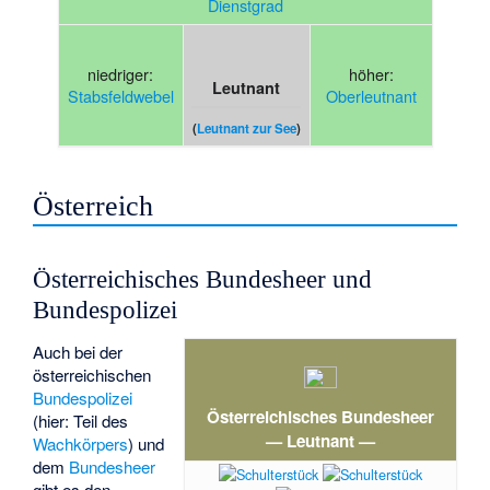
Dienstgrad
niedriger:
höher:
Leutnant
Stabsfeldwebel
Oberleutnant
(
Leutnant zur See
)
Österreich
Österreichisches Bundesheer und
Bundespolizei
Auch bei der
österreichischen
Bundespolizei
Österreichisches Bundesheer
(hier: Teil des
— Leutnant —
Wachkörpers
) und
dem
Bundesheer
gibt es den