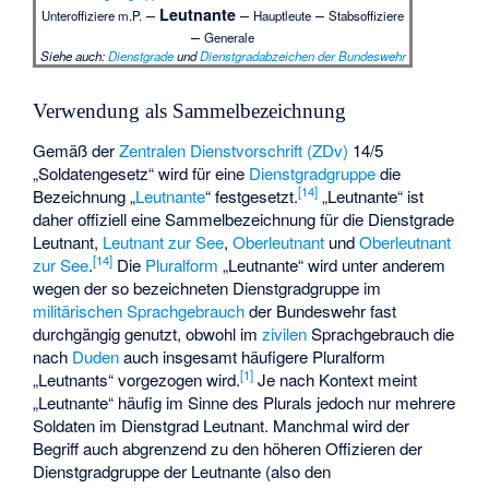
–
–
–
Leutnante
Unteroffiziere m.P.
Hauptleute
Stabsoffiziere
–
Generale
Siehe auch
:
Dienstgrade
und
Dienstgradabzeichen der Bundeswehr
Verwendung als Sammelbezeichnung
Gemäß der
Zentralen Dienstvorschrift (ZDv)
14/5
„Soldatengesetz“ wird für eine
Dienstgradgruppe
die
[
14
]
Bezeichnung „
Leutnante
“ festgesetzt.
„Leutnante“ ist
daher offiziell eine Sammelbezeichnung für die Dienstgrade
Leutnant,
Leutnant zur See
,
Oberleutnant
und
Oberleutnant
[
14
]
zur See
.
Die
Pluralform
„Leutnante“ wird unter anderem
wegen der so bezeichneten Dienstgradgruppe im
militärischen Sprachgebrauch
der Bundeswehr fast
durchgängig genutzt, obwohl im
zivilen
Sprachgebrauch die
nach
Duden
auch insgesamt häufigere Pluralform
[
1
]
„Leutnants“ vorgezogen wird.
Je nach Kontext meint
„Leutnante“ häufig im Sinne des Plurals jedoch nur mehrere
Soldaten im Dienstgrad Leutnant. Manchmal wird der
Begriff auch abgrenzend zu den höheren Offizieren der
Dienstgradgruppe der Leutnante (also den