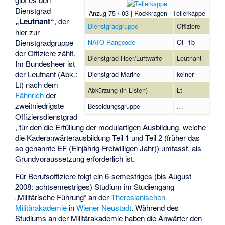
Dienstgrad
Anzug 75 / 03 | Rockkragen | Tellerkappe
„Leutnant“
, der
Dienstgradgruppe
Offiziere
hier zur
NATO-Rangcode
OF-1b
Dienstgradgruppe
der Offiziere zählt.
Dienstgrad Heer/Luftwaffe
Leutnant
Im Bundesheer ist
der Leutnant (Abk.:
Dienstgrad Marine
keiner
Lt) nach dem
Abkürzung (in Listen)
Lt
Fähnrich
der
zweitniedrigste
Besoldungsgruppe
…
Offiziersdienstgrad
, für den die Erfüllung der modulartigen Ausbildung, welche
die Kaderanwärterausbildung Teil 1 und Teil 2 (früher das
so genannte EF (Einjährig-Freiwilligen Jahr)) umfasst, als
Grundvoraussetzung erforderlich ist.
Für Berufsoffiziere folgt ein 6-semestriges (bis August
2008: achtsemestriges) Studium im Studiengang
„Militärische Führung“ an der
Theresianischen
Militärakademie
in
Wiener Neustadt
. Während des
Studiums an der Militärakademie haben die Anwärter den