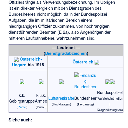
Offiziersränge als Verwendungsbezeichnung. Im Übrigen
ist ein direkter Vergleich mit den Dienstgraden des
Bundesheeres nicht möglich, da in der Bundespolizei
Aufgaben, die im militärischen Bereich einem
niedrigrangigen Offizier zukommen, von hochrangigen
dienstführenden Beamten (E 2a), also Angehörigen der
mittleren Laufbahnebene, wahrzunehmen sind.
— Leutnant —
(
Dienstgradabzeichen
)
Österreich-
Österreich
Ungarn
bis 1918
Bundespolizei
k.k.
k.u.k.
Luftstreitkräfte
Bundesheer
(Aufziehdistingtion
Gebirgstruppe
Armee
(Rockkragen)
(Feldanzug)
|
(
Paroli
)
(Paroli)
Kragendistingtion)
Siehe auch: