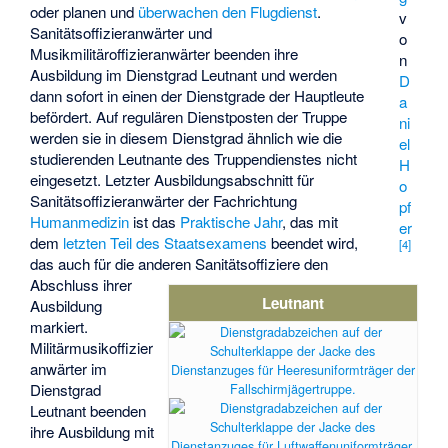
oder planen und
überwachen den Flugdienst
.
v
Sanitätsoffizieranwärter und
o
Musikmilitäroffizieranwärter beenden ihre
n
Ausbildung im Dienstgrad Leutnant und werden
D
dann sofort in einen der Dienstgrade der Hauptleute
a
befördert. Auf regulären Dienstposten der Truppe
ni
werden sie in diesem Dienstgrad ähnlich wie die
el
studierenden Leutnante des Truppendienstes nicht
H
eingesetzt. Letzter Ausbildungsabschnitt für
o
Sanitätsoffizieranwärter der Fachrichtung
pf
Humanmedizin
ist das
Praktische Jahr
, das mit
er
dem
letzten Teil des Staatsexamens
beendet wird,
[
4
]
das auch für die anderen Sanitätsoffiziere den
Abschluss ihrer
Leutnant
Ausbildung
markiert.
Militärmusikoffizier
anwärter im
Dienstgrad
Leutnant beenden
ihre Ausbildung mit