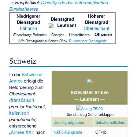
→
Hauptartikel
:
Dienstgrade des österreichischen
Bundesheeres
Niedrigerer
Höherer
Dienstgrad
Dienstgrad
Dienstgrad
Leutnant
Fähnrich
Oberleutnant
–
–
–
Offiziere
Einordnung:
Rekruten
Chargen
Unteroffiziere
Alle Dienstgrade auf einen Blick:
Bundesheer-Dienstgrade
Schweiz
In der
Schweizer
Armee
erfolgt die
Beförderung zum
Schweizer Armee
Oberleutnant
— Leutnant —
(
französisch
premier lieutenant
,
italienisch
Dienstanzug Schulterklappe
primotenente
)
Dienstgradgruppe
Subalternoffiziere
entsprechend
„
Armee XXI
“ nach
NATO-Rangcode
OF-1b