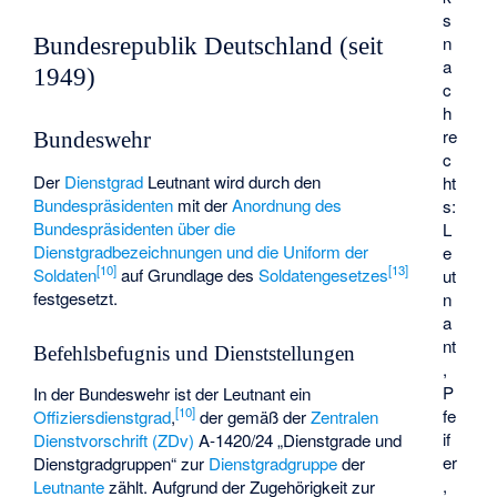
s
n
Bundesrepublik Deutschland (seit
a
1949)
c
h
re
Bundeswehr
c
Der
Dienstgrad
Leutnant wird durch den
ht
Bundespräsidenten
mit der
Anordnung des
s:
Bundespräsidenten über die
L
Dienstgradbezeichnungen und die Uniform der
e
[
10
]
[
13
]
Soldaten
auf Grundlage des
Soldatengesetzes
ut
festgesetzt.
n
a
nt
Befehlsbefugnis und Dienststellungen
,
P
In der Bundeswehr ist der Leutnant ein
[
10
]
fe
Offiziersdienstgrad
,
der gemäß der
Zentralen
if
Dienstvorschrift (ZDv)
A-1420/24 „Dienstgrade und
er
Dienstgradgruppen“ zur
Dienstgradgruppe
der
,
Leutnante
zählt. Aufgrund der Zugehörigkeit zur