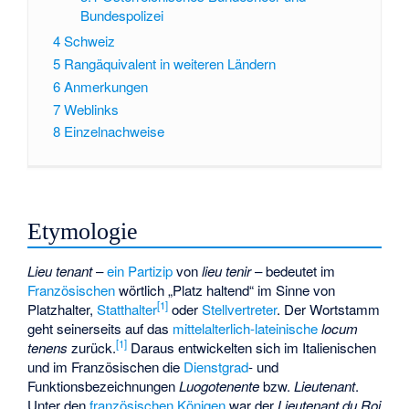
Bundespolizei
4
Schweiz
5
Rangäquivalent in weiteren Ländern
6
Anmerkungen
7
Weblinks
8
Einzelnachweise
Etymologie
Lieu tenant
–
ein Partizip
von
lieu tenir
– bedeutet im
Französischen
wörtlich „Platz haltend“ im Sinne von
[
1
]
Platzhalter,
Statthalter
oder
Stellvertreter
. Der Wortstamm
geht seinerseits auf das
mittelalterlich-lateinische
locum
[
1
]
tenens
zurück.
Daraus entwickelten sich im Italienischen
und im Französischen die
Dienstgrad
- und
Funktionsbezeichnungen
Luogotenente
bzw.
Lieutenant
.
Unter den
französischen Königen
war der
Lieutenant du Roi