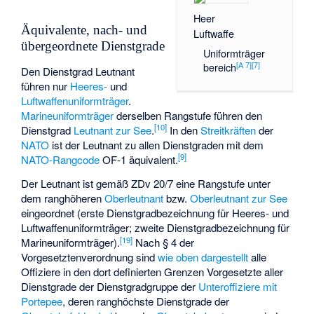
Heer
Äquivalente, nach- und
Luftwaffe
übergeordnete Dienstgrade
Uniformträger
[
A 7
]
[
7
]
bereich
Den Dienstgrad Leutnant
führen nur
Heeres-
und
Luftwaffenuniformträger
.
Marineuniformträger
derselben Rangstufe führen den
[
10
]
Dienstgrad
Leutnant zur See
.
In den
Streitkräften
der
NATO
ist der Leutnant zu allen Dienstgraden mit dem
[
9
]
NATO-Rangcode
OF-1 äquivalent.
Der Leutnant ist gemäß ZDv 20/7 eine Rangstufe unter
dem ranghöheren
Oberleutnant
bzw.
Oberleutnant zur See
eingeordnet (erste Dienstgradbezeichnung für Heeres- und
Luftwaffenuniformträger; zweite Dienstgradbezeichnung für
[
19
]
Marineuniformträger).
Nach § 4 der
Vorgesetztenverordnung sind
wie oben dargestellt
alle
Offiziere in den dort definierten Grenzen Vorgesetzte aller
Dienstgrade der Dienstgradgruppe der
Unteroffiziere mit
Portepee
, deren ranghöchste Dienstgrade der