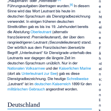
„Hauptmann“ oder „Rittmeister“
n
[
6
]
Führungsaufgaben übertragen wurden.
In diesem
e
Sinne wird das Wort Leutnant bis heute im
c
deutschen Sprachraum als Dienstgradbezeichnung
ht
verwendet. In einigen früheren deutschen
e
Streitkräften gab es bis ins 19. Jahrhundert bereits
ei
die Abstufung
Oberleutnant
(alternativ
n
französierend:
Premierlieutenant
), der über dem
e
rangniedrigeren Leutnant
(Secondelieutenant)
stand.
s
Der wörtlich aus dem Französischen übersetzte
F
Begriff „Unterleutnant“ für Dienstgrade unterhalb des
ä
Leutnants war dagegen die längste Zeit im
h
deutschen Sprachraum unüblich. Nur in der
nl
Nationalen Volksarmee
und der
Kaiserlichen Marine
ei
(dort als
Unterleutnant zur See
) gab es diese
n
Dienstgradbezeichnung. Die heutige
Schreibweise
s;
„Leutnant“ ist im
deutschen Kaiserreich
1899 für den
v
militärischen Gebrauch
angeordnet worden.
o
n
li
Deutschland
n
k