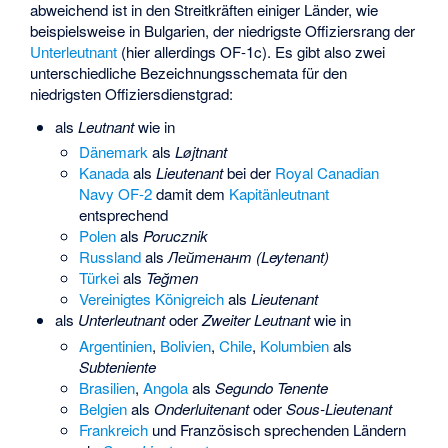
abweichend ist in den Streitkräften einiger Länder, wie
beispielsweise in Bulgarien, der niedrigste Offiziersrang der
Unterleutnant
(hier allerdings OF-1c). Es gibt also zwei
unterschiedliche Bezeichnungsschemata für den
niedrigsten Offiziersdienstgrad:
als
Leutnant
wie in
Dänemark
als
Løjtnant
Kanada
als
Lieutenant
bei der
Royal Canadian
Navy
OF-2
damit dem
Kapitänleutnant
entsprechend
Polen
als
Porucznik
Russland
als
Лейтенант (Leytenant)
Türkei
als
Teğmen
Vereinigtes Königreich
als
Lieutenant
als
Unterleutnant
oder
Zweiter Leutnant
wie in
Argentinien
,
Bolivien
,
Chile
,
Kolumbien
als
Subteniente
Brasilien
,
Angola
als
Segundo Tenente
Belgien
als
Onderluitenant
oder
Sous-Lieutenant
Frankreich
und Französisch sprechenden Ländern