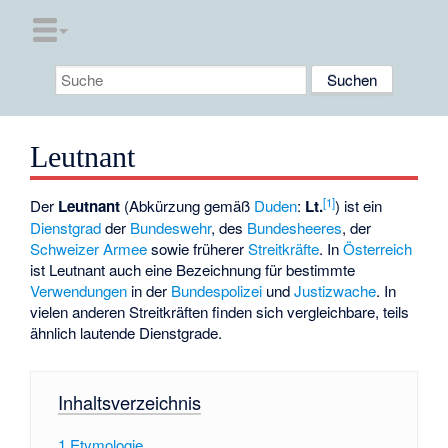
Leutnant
[
1
]
Der
Leutnant
(Abkürzung gemäß
Duden
:
Lt.
) ist ein
Dienstgrad
der
Bundeswehr
, des
Bundesheeres
, der
Schweizer Armee
sowie früherer
Streitkräfte
. In
Österreich
ist Leutnant auch eine Bezeichnung für bestimmte
Verwendungen
in der
Bundespolizei
und
Justizwache
. In
vielen anderen Streitkräften finden sich vergleichbare, teils
ähnlich lautende Dienstgrade.
Inhaltsverzeichnis
1
Etymologie