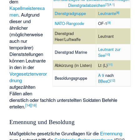
dem
[
7
]
[
A 1
]
Dienstgradabzeichen
Kapellmeisterexa
[
8
]
Dienstgradgruppe
Leutnante
men
. Aufgrund
dieser und
[
9
]
NATO-Rangcode
OF-1
ähnlicher
Dienstgrad
(möglicherweise
Leutnant
Heer/Luftwaffe
auch nur
temporärer)
Leutnant zur
Dienstgrad Marine
Dienststellungen
[
10
]
See
können Leutnante
[
11
]
Abkürzung (in Listen)
Lt (L)
in den in der
Vorgesetztenveror
A 9
nach
Besoldungsgruppe
dnung
[
12
]
BBesO
aufgezählten
Fällen allen
dienstlich oder fachlich unterstellten Soldaten Befehle
[
14
]
[
16
]
erteilen.
Ernennung und Besoldung
Maßgebliche gesetzliche Grundlagen für die
Ernennung
zum Leutnant trifft die
Soldatenlaufbahnverordnung
(SLV)