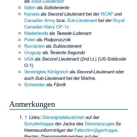
als
Sous-Lieutenant
Italien
als
Sottotenente
Kanada
als
Second Lieutenant
bei der
RCAF
und
Canadian Army
bzw.
Sub-Lieutenant
bei der
Royal
Canadian Navy
OF-1c
Niederlande
als
Tweede-Luitenant
Polen
als
Podporucznik
Rumänien
als
Sublocotenent
Uruguay
als
Teniente Segundo
USA
als
Second Lieutenant
(2nd Lt.) (US-Soldcode
O-1)
Vereinigtes Königreich
als
Second-Lieutenant
oder
auch
Sub-Lieutenant
bei der Marine.
Schweden
als
Fänrik
Anmerkungen
↑
Links:
Dienstgradabzeichen
auf der
Schulterklappe
der Jacke des
Dienstanzuges
für
Heeresuniformträger der
Fallschirmjägertruppe
.
Rechts: Dienstgradabzeichen auf der