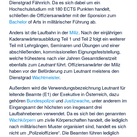
Dienstgrad Fähnrich. Da es sich dabei um ein
Hochschulstudium mit 180 ECTS Punkten handelt,
schließen die Offiziersanwärter mit der Sponsion zum
Bachelor
of Arts in militärischer Führung ab.
Anders ist die Laufbahn in der
Miliz
. Nach der einjährigen
Kaderanwärterausbildung Teil 1 und Teil 2 folgt ein weiterer
Teil mit Lehrgängen, Seminaren und Übungen und einer
abschließenden, kommissionellen Eignungsfeststellung,
welche frühestens nach vier Jahren Gesamtdienstzeit
ebenfalls zum
Leutnant
führt. Offiziersanwärter der Miliz
haben vor der Beförderung zum Leutnant meistens den
Dienstgrad
Wachtmeister
.
Außerdem wird die Verwendungsbezeichnung Leutnant für
leitende Beamte (E1) der Exekutive in Österreich, dazu
gehören
Bundespolizei
und
Justizwache
, unter anderem im
Eingangsamt der höchsten von insgesamt drei
Laufbahnebenen verwendet. Da es sich bei den genannten
Wachkörpern
um zivile Körperschaften handelt, die lediglich
nach militärischem Muster organisiert sind, handelt es sich
nicht um „Polizeioffiziere“. Die Beamten führen lediglich