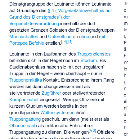
Tr
Dienstgradgruppe der Leutnante können Leutnante
o
auf Grundlage des
§ 4 („Vorgesetztenverhältnis auf
m
Grund des Dienstgrades“) der
m
Vorgesetztenverordnung
innerhalb der dort
le
gesetzten Grenzen Soldaten der Dienstgradgruppen
r,
Mannschaften
und
Unteroffizieren
ohne
und
mit
[
14
]
[
15
]
F
Portepee
Befehle
erteilen.
ä
Leutnante in den Laufbahnen des
Truppendienstes
h
befinden sich in der Regel noch im
Studium
. Bis
nr
Studienabschluss haben sie mit der „regulären“
ic
Truppe in der Regel – wenn überhaupt – nur in
h
Truppenpraktika
Kontakt. Entsprechend ihrem Rang
u
werden sie dann übungsweise meist als
n
stellvertretende
Zugführer
oder stellvertretender
d
Kompaniechef
eingesetzt. Wenige Offiziere mit
ei
kurzem Studium werden bereits in den
nf
grundlegenden
Waffensystemen
ihrer
a
Truppengattung
geschult, um dann (meist erst als
c
Oberleutnant
) als militärische Führer ihrer
h
[
A 2
]
Truppengattung zu dienen. Die wenigen
Offiziere
er
ohne Studium haben die grundlegenden Lehrgänge