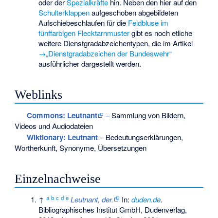
oder der
Spezialkräfte
hin. Neben den hier auf den
Schulterklappen
aufgeschoben abgebildeten
Aufschiebeschlaufen für die
Feldbluse
im
fünffarbigen Flecktarnmuster
gibt es noch etliche
weitere Dienstgradabzeichentypen, die im Artikel
→„Dienstgradabzeichen der Bundeswehr“
ausführlicher dargestellt werden.
Weblinks
Commons
: Leutnant
– Sammlung von Bildern,
Videos und Audiodateien
Wiktionary: Leutnant
– Bedeutungserklärungen,
Wortherkunft, Synonyme, Übersetzungen
Einzelnachweise
a
b
c
d
e
↑
Leutnant, der.
In:
duden.de
.
Bibliographisches Institut GmbH, Dudenverlag,