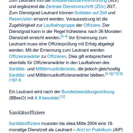
und ergänzend die
Zentrale Dienstvorschrift (ZDv)
20/7.
Zum Dienstgrad Leutnant können
Soldaten auf Zeit
und
Reservisten
ernannt werden. Voraussetzung ist die
Zugehörigkeit zur
Laufbahngruppe
der
Offiziere
. Der
Dienstgrad kann in der Regel frühestens nach 36 Monaten
[
A 4
]
Dienstzeit erreicht werden.
Vor Ernennung zum
Leutnant muss eine
Offizierprüfung
mit Erfolg abgelegt
werden. Mit der Ernennung zum Leutnant werden
Offizieranwärter
zu
Offizieren
. Dies gilt entsprechend
ebenfalls für Offizieranwärter in den Laufbahnen des
Sanitäts-
und
Militärmusikdienstes
, die jedoch gleichzeitig
[
A 5
]
[
17
]
[
18
]
Sanitäts-
und Militärmusikoffizieranwärter bleiben.
[
19
]
[
A 6
]
Ein Leutnant wird nach der
Bundesbesoldungsordnung
[
12
]
(BBesO) mit
A 9
besoldet
.
Sanitätsoffiziere
Sanitätsoffiziere
mussten bis etwa Mitte 2004 eine 18-
monatige Dienstzeit als
Leutnant –
Arzt im Praktikum
(AIP)