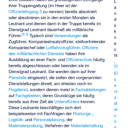
L
ihrer Truppengattung (im Heer ist der
a
Offizierlehrgang 3
zu nennen) bereits absolviert
n
oder absolvieren sie in den ersten Monaten als
d
Leutnant und dienen dann in der Truppe bereits im
s
Dienstgrad Leutnant dauerhaft als militärische
k
[
A 3
]
Führer.
Typisch sind
Verwendungen
als
n
Zugführer, Kompanieeinsatzoffizier, stellvertretender
e
Kompaniechef oder
Luftfahrzeugführer
.
Offiziere
c
des militärfachlichen Dienstes
haben ihre
ht
Ausbildung an einer Fach- und
Offizierschule
häufig
,
bereits abgeschlossen oder beenden sie im
[
3
]
Dienstgrad Leutnant. Sie werden dann auf ihrer
Ei
Planstelle
eingesetzt, die selten den vorgenannten
s
Dienststellungen ähnelt, am ehesten noch im
e
Flugdienst
, sondern dienen meist in
Fachabteilungen
nr
auf
Fachgebieten
, deren Grundzüge sie häufig
a
bereits aus ihrer Zeit als
Unteroffiziere
kennen.
di
Diese Leutnante beschäftigen sich dort
er
beispielsweise mit Fachfragen der
Rüstungs-
,
u
Logistik-
und
Personalplanung
, der
n
Materialerprobung
, Verfahren der
Materialerhaltung
g