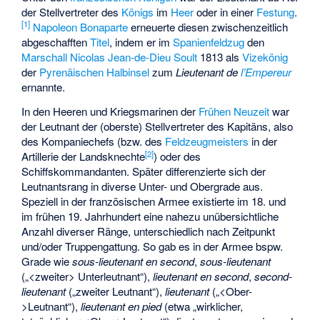
der Stellvertreter des
Königs
im
Heer
oder in einer
Festung
.
[
1
]
Napoleon Bonaparte
erneuerte diesen zwischenzeitlich
abgeschafften
Titel
, indem er im
Spanienfeldzug
den
Marschall
Nicolas Jean-de-Dieu Soult
1813 als
Vizekönig
der
Pyrenäischen Halbinsel
zum
Lieutenant de
l’Empereur
ernannte.
In den Heeren und Kriegsmarinen der
Frühen Neuzeit
war
der Leutnant der (oberste) Stellvertreter des Kapitäns, also
des Kompaniechefs (bzw. des
Feldzeugmeisters
in der
[
2
]
Artillerie der Landsknechte
) oder des
Schiffskommandanten. Später differenzierte sich der
Leutnantsrang in diverse Unter- und Obergrade aus.
Speziell in der französischen Armee existierte im 18. und
im frühen 19. Jahrhundert eine nahezu unübersichtliche
Anzahl diverser Ränge, unterschiedlich nach Zeitpunkt
und/oder Truppengattung. So gab es in der Armee bspw.
Grade wie
sous-lieutenant en second
,
sous-lieutenant
(„<zweiter> Unterleutnant“),
lieutenant en second
,
second-
lieutenant
(„zweiter Leutnant“),
lieutenant
(„<Ober-
>Leutnant“),
lieutenant en pied
(etwa „wirklicher,