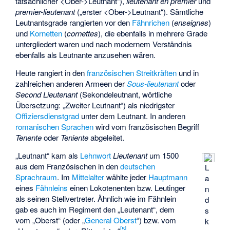
tatsächlicher <Ober->Leutnant“),
lieutenant en premier
und
premier-lieutenant
(„erster <Ober->Leutnant“). Sämtliche
Leutnantsgrade rangierten vor den
Fähnrichen
(
enseignes
)
und
Kornetten
(
cornettes
), die ebenfalls in mehrere Grade
untergliedert waren und nach modernem Verständnis
ebenfalls als Leutnante anzusehen wären.
Heute rangiert in den
französischen Streitkräften
und in
zahlreichen anderen Armeen der
Sous-lieutenant
oder
Second Lieutenant
(Sekondeleutnant, wörtliche
Übersetzung: „Zweiter Leutnant“) als niedrigster
Offiziersdienstgrad
unter dem Leutnant. In anderen
romanischen Sprachen
wird vom französischen Begriff
Tenente
oder
Teniente
abgeleitet.
„Leutnant“ kam als
Lehnwort
Lieutenant
um 1500
aus dem Französischen in den
deutschen
L
Sprachraum
. Im
Mittelalter
wählte jeder
Hauptmann
a
eines
Fähnleins
einen Lokotenenten bzw. Leutinger
n
als seinen Stellvertreter. Ähnlich wie im Fähnlein
d
gab es auch im Regiment den „Leutenant“, dem
s
vom „Oberst“ (oder „
General Oberst
“) bzw. vom
k
[
5
]