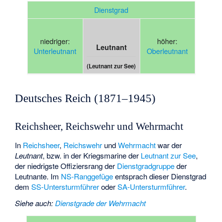
Dienstgrad
niedriger:
höher:
Leutnant
Unterleutnant
Oberleutnant
(Leutnant zur See)
Deutsches Reich (1871–1945)
Reichsheer, Reichswehr und Wehrmacht
In
Reichsheer
,
Reichswehr
und
Wehrmacht
war der
Leutnant
, bzw. in der Kriegsmarine der
Leutnant zur See
,
der niedrigste Offiziersrang der
Dienstgradgruppe
der
Leutnante. Im
NS-Ranggefüge
entsprach dieser Dienstgrad
dem
SS-Untersturmführer
oder
SA-Untersturmführer
.
Siehe auch
:
Dienstgrade der Wehrmacht