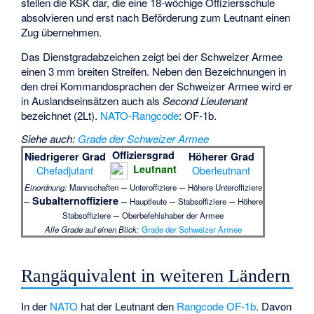
stellen die KSK dar, die eine 18-wöchige Offiziersschule
absolvieren und erst nach Beförderung zum Leutnant einen
Zug übernehmen.
Das Dienstgradabzeichen zeigt bei der Schweizer Armee
einen 3 mm breiten Streifen. Neben den Bezeichnungen in
den drei Kommandosprachen der Schweizer Armee wird er
in Auslandseinsätzen auch als
Second Lieutenant
bezeichnet (2Lt).
NATO-Rangcode
: OF-1b.
Siehe auch
:
Grade der Schweizer Armee
Offiziersgrad
Niedrigerer Grad
Höherer Grad
Leutnant
Chefadjutant
Oberleutnant
–
–
Einordnung:
Mannschaften
Unteroffiziere
Höhere Unteroffiziere
–
–
–
–
Subalternoffiziere
Hauptleute
Stabsoffiziere
Höhere
–
Stabsoffiziere
Oberbefehlshaber der Armee
Alle Grade auf einen Blick:
Grade der Schweizer Armee
Rangäquivalent in weiteren Ländern
In der
NATO
hat der Leutnant den
Rangcode
OF-1b
. Davon