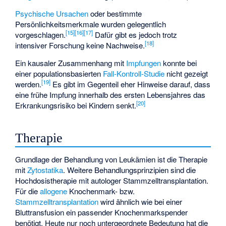
Psychische Ursachen
oder bestimmte
Persönlichkeitsmerkmale wurden gelegentlich
[
15
]
[
16
]
[
17
]
vorgeschlagen.
Dafür gibt es jedoch trotz
[
18
]
intensiver Forschung keine Nachweise.
Ein kausaler Zusammenhang mit
Impfungen
konnte bei
einer populationsbasierten
Fall-Kontroll-Studie
nicht gezeigt
[
19
]
werden.
Es gibt im Gegenteil eher Hinweise darauf, dass
eine frühe Impfung innerhalb des ersten Lebensjahres das
[
20
]
Erkrankungsrisiko bei Kindern senkt.
Therapie
Grundlage der Behandlung von Leukämien ist die Therapie
mit
Zytostatika
. Weitere Behandlungsprinzipien sind die
Hochdosistherapie mit autologer Stammzelltransplantation
.
Für die
allogene
Knochenmark- bzw.
Stammzelltransplantation
wird ähnlich wie bei einer
Bluttransfusion ein passender Knochenmarkspender
benötigt. Heute nur noch untergeordnete Bedeutung hat die