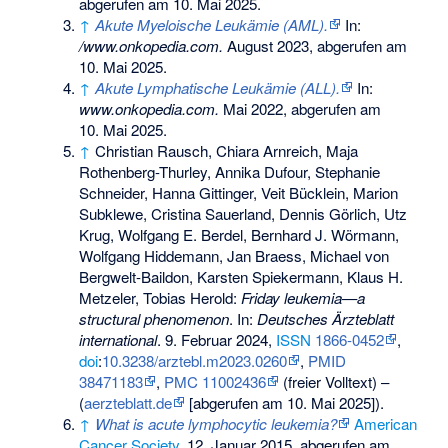
abgerufen am 10. Mai 2025
.
↑
Akute Myeloische Leukämie (AML).
In:
/www.onkopedia.com.
August 2023,
abgerufen am
10. Mai 2025
.
↑
Akute Lymphatische Leukämie (ALL).
In:
www.onkopedia.com.
Mai 2022,
abgerufen am
10. Mai 2025
.
↑
Christian Rausch, Chiara Arnreich, Maja
Rothenberg-Thurley, Annika Dufour, Stephanie
Schneider, Hanna Gittinger, Veit Bücklein, Marion
Subklewe, Cristina Sauerland, Dennis Görlich, Utz
Krug, Wolfgang E. Berdel, Bernhard J. Wörmann,
Wolfgang Hiddemann, Jan Braess, Michael von
Bergwelt-Baildon, Karsten Spiekermann, Klaus H.
Metzeler, Tobias Herold:
Friday leukemia—a
structural phenomenon
. In:
Deutsches Ärzteblatt
international
. 9. Februar 2024,
ISSN
1866-0452
,
doi
:
10.3238/arztebl.m2023.0260
,
PMID
38471183
,
PMC 11002436
(freier Volltext) –
(
aerzteblatt.de
[abgerufen am 10. Mai 2025]).
↑
What is acute lymphocytic leukemia?
American
Cancer Society
, 12. Januar 2015,
abgerufen am