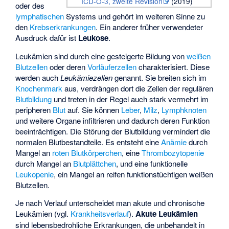
ICD-O-3, zweite Revision
(2019)
oder des
lymphatischen
Systems und gehört im weiteren Sinne zu
den
Krebserkrankungen
. Ein anderer früher verwendeter
Ausdruck dafür ist
Leukose
.
Leukämien sind durch eine gesteigerte Bildung von
weißen
Blutzellen
oder deren
Vorläuferzellen
charakterisiert. Diese
werden auch
Leukämiezellen
genannt. Sie breiten sich im
Knochenmark
aus, verdrängen dort die Zellen der regulären
Blutbildung
und treten in der Regel auch stark vermehrt im
peripheren
Blut
auf. Sie können
Leber
,
Milz
,
Lymphknoten
und weitere Organe infiltrieren und dadurch deren Funktion
beeinträchtigen. Die Störung der Blutbildung vermindert die
normalen Blutbestandteile. Es entsteht eine
Anämie
durch
Mangel an
roten Blutkörperchen
, eine
Thrombozytopenie
durch Mangel an
Blutplättchen
, und eine funktionelle
Leukopenie
, ein Mangel an reifen funktionstüchtigen weißen
Blutzellen.
Je nach Verlauf unterscheidet man akute und chronische
Leukämien (vgl.
Krankheitsverlauf
).
Akute Leukämien
sind lebensbedrohliche Erkrankungen, die unbehandelt in