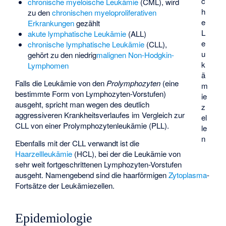
c
chronische myeloische Leukämie
(CML), wird
h
zu den
chronischen myeloproliferativen
e
Erkrankungen
gezählt
L
akute lymphatische Leukämie
(ALL)
e
chronische lymphatische Leukämie
(CLL),
u
gehört zu den niedrig
malignen
Non-Hodgkin-
k
Lymphomen
ä
Falls die Leukämie von den
Prolymphozyten
(eine
m
bestimmte Form von Lymphozyten-Vorstufen)
ie
ausgeht, spricht man wegen des deutlich
z
aggressiveren Krankheitsverlaufes im Vergleich zur
el
CLL von einer
Prolymphozytenleukämie
(PLL).
le
n
Ebenfalls mit der CLL verwandt ist die
Haarzellleukämie
(HCL), bei der die Leukämie von
sehr weit fortgeschrittenen Lymphozyten-Vorstufen
ausgeht. Namengebend sind die haarförmigen
Zytoplasma
-
Fortsätze der Leukämiezellen.
Epidemiologie