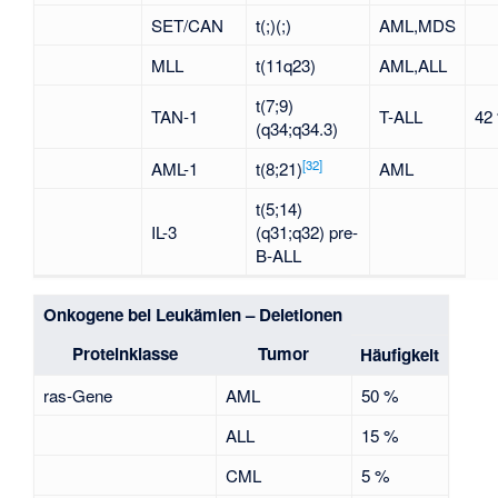
SET/CAN
t(;)(;)
AML,MDS
MLL
t(11q23)
AML,ALL
t(7;9)
TAN-1
T-ALL
42
(q34;q34.3)
[
32
]
AML-1
t(8;21)
AML
t(5;14)
IL-3
(q31;q32) pre-
B-ALL
Onkogene bei Leukämien – Deletionen
Proteinklasse
Tumor
Häufigkeit
ras-Gene
AML
50 %
ALL
15 %
CML
5 %