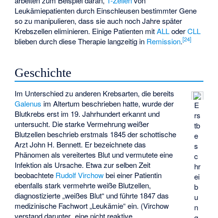
arbeiten zum Beispiel daran,
T-Zellen
von
Leukämiepatienten durch Einschleusen bestimmter Gene
so zu manipulieren, dass sie auch noch Jahre später
Krebszellen eliminieren. Einige Patienten mit
ALL
oder
CLL
[
24
]
blieben durch diese Therapie langzeitig in
Remission
.
Geschichte
Im Unterschied zu anderen Krebsarten, die bereits
Galenus
im Altertum beschrieben hatte, wurde der
E
Blutkrebs erst im 19. Jahrhundert erkannt und
rs
untersucht. Die starke Vermehrung weißer
tb
Blutzellen beschrieb erstmals 1845 der schottische
e
Arzt John H. Bennett. Er bezeichnete das
s
Phänomen als vereitertes Blut und vermutete eine
c
Infektion als Ursache. Etwa zur selben Zeit
hr
beobachtete
Rudolf Virchow
bei einer Patientin
ei
ebenfalls stark vermehrte weiße Blutzellen,
b
diagnostizierte „weißes Blut“ und führte 1847 das
u
medizinische Fachwort „Leukämie“ ein. (Virchow
n
verstand darunter „eine nicht reaktive,
g