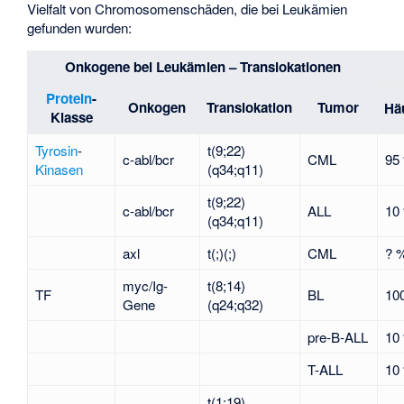
Vielfalt von Chromosomenschäden, die bei Leukämien
gefunden wurden:
Onkogene bei Leukämien – Translokationen
Protein
-
Onkogen
Translokation
Tumor
Häu
Klasse
Tyrosin
-
t(9;22)
c-abl/bcr
CML
95
Kinasen
(q34;q11)
t(9;22)
c-abl/bcr
ALL
10
(q34;q11)
axl
t(;)(;)
CML
? 
myc/Ig-
t(8;14)
TF
BL
10
Gene
(q24;q32)
pre-B-ALL
10
T-ALL
10
t(1;19)