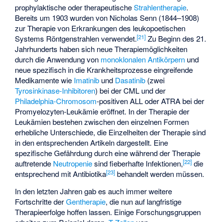
prophylaktische oder therapeutische
Strahlentherapie
.
Bereits um 1903 wurden von Nicholas Senn (1844–1908)
zur Therapie von Erkrankungen des leukopoetischen
[
21
]
Systems Röntgenstrahlen verwendet.
Zu Beginn des 21.
Jahrhunderts haben sich neue Therapiemöglichkeiten
durch die Anwendung von
monoklonalen Antikörpern
und
neue spezifisch in die Krankheitsprozesse eingreifende
Medikamente wie
Imatinib
und
Dasatinib
(zwei
Tyrosinkinase-Inhibitoren
) bei der CML und der
Philadelphia-Chromosom
-positiven ALL oder
ATRA
bei der
Promyelozyten-Leukämie eröffnet. In der Therapie der
Leukämien bestehen zwischen den einzelnen Formen
erhebliche Unterschiede, die Einzelheiten der Therapie sind
in den entsprechenden Artikeln dargestellt. Eine
spezifische Gefährdung durch eine während der Therapie
[
22
]
auftretende
Neutropenie
sind fieberhafte Infektionen,
die
[
23
]
entsprechend mit Antibiotika
behandelt werden müssen.
In den letzten Jahren gab es auch immer weitere
Fortschritte der
Gentherapie
, die nun auf langfristige
Therapieerfolge hoffen lassen. Einige Forschungsgruppen