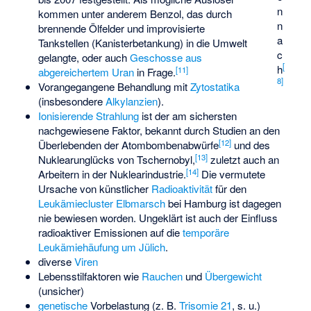
n
kommen unter anderem Benzol, das durch
n
brennende Ölfelder und improvisierte
a
Tankstellen (Kanisterbetankung) in die Umwelt
c
gelangte, oder auch
Geschosse aus
[
h
[
11
]
abgereichertem Uran
in Frage.
8
]
Vorangegangene Behandlung mit
Zytostatika
(insbesondere
Alkylanzien
).
Ionisierende Strahlung
ist der am sichersten
nachgewiesene Faktor, bekannt durch Studien an den
[
12
]
Überlebenden der Atombombenabwürfe
und des
[
13
]
Nuklearunglücks von Tschernobyl,
zuletzt auch an
[
14
]
Arbeitern in der Nuklearindustrie.
Die vermutete
Ursache von künstlicher
Radioaktivität
für den
Leukämiecluster Elbmarsch
bei Hamburg ist dagegen
nie bewiesen worden. Ungeklärt ist auch der Einfluss
radioaktiver Emissionen auf die
temporäre
Leukämiehäufung um Jülich
.
diverse
Viren
Lebensstilfaktoren wie
Rauchen
und
Übergewicht
(unsicher)
genetische
Vorbelastung (z. B.
Trisomie 21
, s. u.)