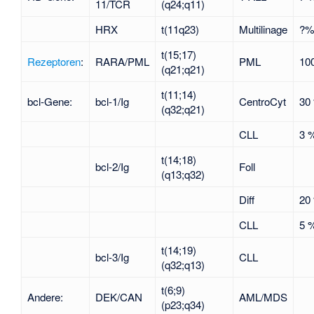
11/TCR
(q24;q11)
HRX
t(11q23)
Multilinage
?
t(15;17)
Rezeptoren
:
RARA/PML
PML
10
(q21;q21)
t(11;14)
bcl-Gene:
bcl-1/Ig
CentroCyt
30
(q32;q21)
CLL
3 
t(14;18)
bcl-2/Ig
Foll
(q13;q32)
Diff
20
CLL
5 
t(14;19)
bcl-3/Ig
CLL
(q32;q13)
t(6;9)
Andere:
DEK/CAN
AML/MDS
(p23;q34)