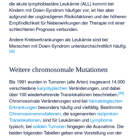
die akute lymphoblastäre Leukämie (ALL) kommt bei
Kindern mit Down-Syndrom häufiger vor, ist hier aber
aufgrund der ungünstigeren Risikofaktoren und der höheren
Empfindlichkeit für Nebenwirkungen der Therapie mit einer
schlechteren Prognose verbunden.
Andere Krebserkrankungen als Leukämie sind bei
Menschen mit Down-Syndrom unterdurchschnittlich häufig.
[
28
]
Weitere chromosomale Mutationen
Bis 1991 wurden in Tumoren (alle Arten) insgesamt 14.000
verschiedene
karyotypischen
Veränderungen, und dabei
[
29
]
über 100 wiederkehrende Translokationen beschrieben.
Chromosomale Veränderungen sind bei
hämatologischen
Erkrankungen
besonders häufig und vielfältig. Bestimmte
Chromosomenmutationen
, die sogenannten
reziproken
Translokationen
, sind für Leukämien und
Lymphome
typisch, bei
soliden Tumoren
hingegen die Ausnahme. Die
beiden folgenden Tabellen geben eine Vorstellung von der