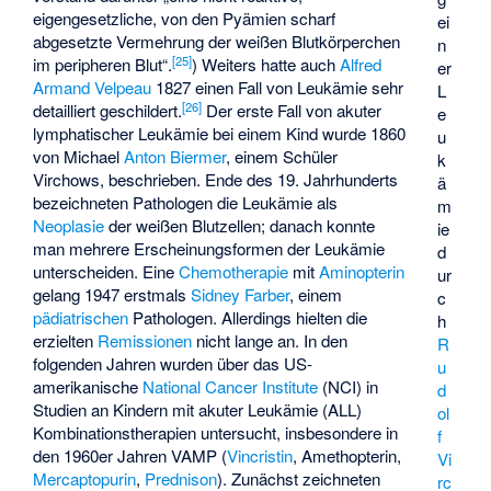
eigengesetzliche, von den Pyämien scharf
ei
abgesetzte Vermehrung der weißen Blutkörperchen
n
[
25
]
im peripheren Blut“.
) Weiters hatte auch
Alfred
er
Armand Velpeau
1827 einen Fall von Leukämie sehr
L
[
26
]
detailliert geschildert.
Der erste Fall von akuter
e
lymphatischer Leukämie bei einem Kind wurde 1860
u
von Michael
Anton Biermer
, einem Schüler
k
Virchows, beschrieben. Ende des 19. Jahrhunderts
ä
bezeichneten Pathologen die Leukämie als
m
Neoplasie
der weißen Blutzellen; danach konnte
ie
man mehrere Erscheinungsformen der Leukämie
d
unterscheiden. Eine
Chemotherapie
mit
Aminopterin
ur
gelang 1947 erstmals
Sidney Farber
, einem
c
pädiatrischen
Pathologen. Allerdings hielten die
h
erzielten
Remissionen
nicht lange an. In den
R
folgenden Jahren wurden über das US-
u
amerikanische
National Cancer Institute
(NCI) in
d
Studien an Kindern mit akuter Leukämie (ALL)
ol
Kombinationstherapien untersucht, insbesondere in
f
den 1960er Jahren VAMP (
Vincristin
,
Amethopterin
,
Vi
Mercaptopurin
,
Prednison
). Zunächst zeichneten
rc