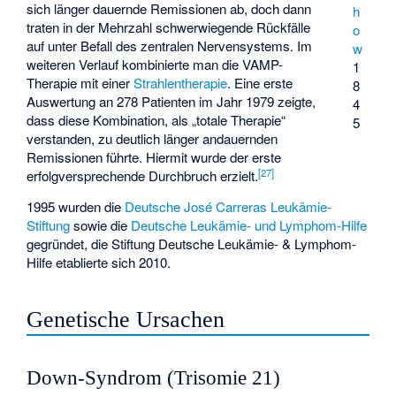
sich länger dauernde Remissionen ab, doch dann
h
traten in der Mehrzahl schwerwiegende Rückfälle
o
auf unter Befall des zentralen Nervensystems. Im
w
weiteren Verlauf kombinierte man die VAMP-
1
Therapie mit einer
Strahlentherapie
. Eine erste
8
Auswertung an 278 Patienten im Jahr 1979 zeigte,
4
dass diese Kombination, als „totale Therapie“
5
verstanden, zu deutlich länger andauernden
Remissionen führte. Hiermit wurde der erste
[
27
]
erfolgversprechende Durchbruch erzielt.
1995 wurden die
Deutsche José Carreras Leukämie-
Stiftung
sowie die
Deutsche Leukämie- und Lymphom-Hilfe
gegründet, die
Stiftung Deutsche Leukämie- & Lymphom-
Hilfe
etablierte sich 2010.
Genetische Ursachen
Down-Syndrom (Trisomie 21)