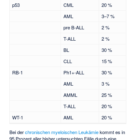
p53
CML
20 %
AML
3–7 %
pre B-ALL
2 %
T-ALL
2 %
BL
30 %
CLL
15 %
RB-1
Ph1+-ALL
30 %
AML
3 %
AMML
25 %
T-ALL
20 %
WT-1
AML
20 %
Bei der
chronischen myeloischen Leukämie
kommt es in
95 Prozent aller bisher untersuchten Fälle durch eine