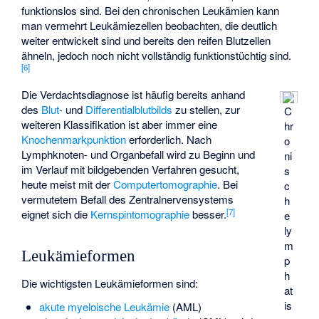
funktionslos sind. Bei den chronischen Leukämien kann
man vermehrt Leukämiezellen beobachten, die deutlich
weiter entwickelt sind und bereits den reifen Blutzellen
ähneln, jedoch noch nicht vollständig funktionstüchtig sind.
[
6
]
Die Verdachtsdiagnose ist häufig bereits anhand
des
Blut-
und
Differentialblutbilds
zu stellen, zur
C
weiteren Klassifikation ist aber immer eine
hr
Knochenmarkpunktion
erforderlich. Nach
o
Lymphknoten- und Organbefall wird zu Beginn und
ni
im Verlauf mit bildgebenden Verfahren gesucht,
s
heute meist mit der
Computertomographie
. Bei
c
vermutetem Befall des Zentralnervensystems
h
[
7
]
eignet sich die
Kernspintomographie
besser.
e
ly
m
Leukämieformen
p
h
Die wichtigsten Leukämieformen sind:
at
is
akute myeloische Leukämie
(AML)