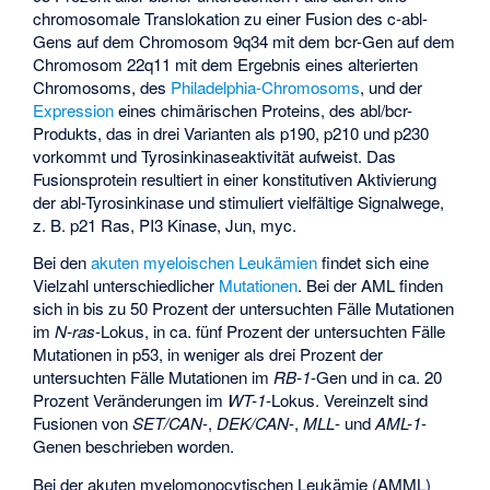
chromosomale Translokation zu einer Fusion des c-abl-
Gens auf dem Chromosom 9q34 mit dem bcr-Gen auf dem
Chromosom 22q11 mit dem Ergebnis eines alterierten
Chromosoms, des
Philadelphia-Chromosoms
, und der
Expression
eines chimärischen Proteins, des abl/bcr-
Produkts, das in drei Varianten als p190, p210 und p230
vorkommt und Tyrosinkinaseaktivität aufweist. Das
Fusionsprotein resultiert in einer konstitutiven Aktivierung
der abl-Tyrosinkinase und stimuliert vielfältige Signalwege,
z. B. p21 Ras, PI3 Kinase, Jun, myc.
Bei den
akuten myeloischen Leukämien
findet sich eine
Vielzahl unterschiedlicher
Mutationen
. Bei der AML finden
sich in bis zu 50 Prozent der untersuchten Fälle Mutationen
im
N-ras
-Lokus, in ca. fünf Prozent der untersuchten Fälle
Mutationen in p53, in weniger als drei Prozent der
untersuchten Fälle Mutationen im
RB-1
-Gen und in ca. 20
Prozent Veränderungen im
WT-1
-Lokus. Vereinzelt sind
Fusionen von
SET/CAN
-,
DEK/CAN
-,
MLL
- und
AML-1
-
Genen beschrieben worden.
Bei der akuten myelomonocytischen Leukämie (AMML)