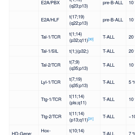
E2A/PBX
pre-B-ALL
10
(q23;p13)
t(17;19)
E2A/HLF
pre-B-ALL
10
(q22;p13)
t(1;14)
Tal-1/TCR
T-ALL
20
[
30
]
(p32;q11)
Tal-1/SIL
t(1;)(p32;)
T-ALL
20
t(7;9)
Tal-2/TCR
T-ALL
10
(q35;p13)
t(7;19)
Lyl-1/TCR
T-ALL
5 
(q35;p13)
t(11;14)
Ttg-1/TCR
T-ALL
10
(pls;q11)
t(11;14)
Ttg-2/TCR
T-ALL
−1
[
31
]
(p13;q11)
Hox-
t(10;14)
HD-Gene:
T-ALL
7 