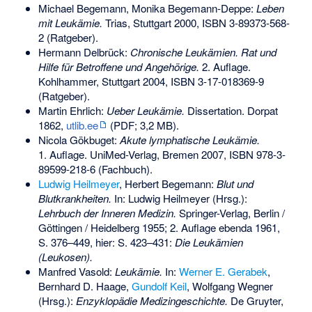
Michael Begemann, Monika Begemann-Deppe:
Leben
mit Leukämie.
Trias, Stuttgart 2000,
ISBN 3-89373-568-
2
(Ratgeber).
Hermann Delbrück:
Chronische Leukämien. Rat und
Hilfe für Betroffene und Angehörige.
2. Auflage.
Kohlhammer, Stuttgart 2004,
ISBN 3-17-018369-9
(Ratgeber).
Martin Ehrlich:
Ueber Leukämie.
Dissertation. Dorpat
1862,
utlib.ee
(PDF; 3,2 MB).
Nicola Gökbuget:
Akute lymphatische Leukämie.
1. Auflage. UniMed-Verlag, Bremen 2007,
ISBN 978-3-
89599-218-6
(Fachbuch).
Ludwig Heilmeyer
, Herbert Begemann:
Blut und
Blutkrankheiten.
In: Ludwig Heilmeyer (Hrsg.):
Lehrbuch der Inneren Medizin.
Springer-Verlag, Berlin /
Göttingen / Heidelberg 1955; 2. Auflage ebenda 1961,
S. 376–449, hier: S. 423–431:
Die Leukämien
(Leukosen).
Manfred Vasold:
Leukämie.
In:
Werner E. Gerabek
,
Bernhard D. Haage,
Gundolf Keil
, Wolfgang Wegner
(Hrsg.):
Enzyklopädie Medizingeschichte.
De Gruyter,