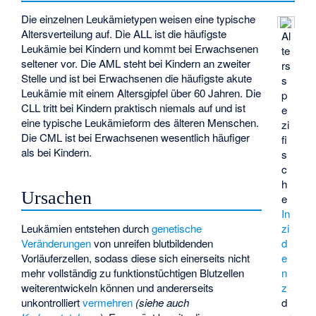
Die einzelnen Leukämietypen weisen eine typische
Altersverteilung auf. Die ALL ist die häufigste
Al
Leukämie bei Kindern und kommt bei Erwachsenen
te
seltener vor. Die AML steht bei Kindern an zweiter
rs
Stelle und ist bei Erwachsenen die häufigste akute
s
Leukämie mit einem Altersgipfel über 60 Jahren. Die
p
CLL tritt bei Kindern praktisch niemals auf und ist
e
eine typische Leukämieform des älteren Menschen.
zi
Die CML ist bei Erwachsenen wesentlich häufiger
fi
als bei Kindern.
s
c
h
Ursachen
e
In
Leukämien entstehen durch
genetische
zi
Veränderungen
von unreifen blutbildenden
d
Vorläuferzellen, sodass diese sich einerseits nicht
e
mehr vollständig zu funktionstüchtigen Blutzellen
n
weiterentwickeln können und andererseits
z
unkontrolliert
vermehren
(siehe auch
d