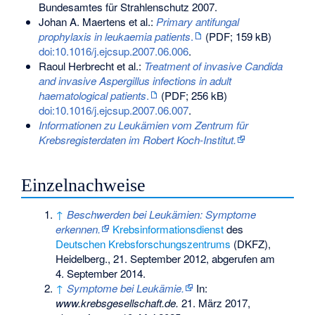
Bundesamtes für Strahlenschutz 2007.
Johan A. Maertens et al.:
Primary antifungal
prophylaxis in leukaemia patients
.
(PDF; 159 kB)
doi:10.1016/j.ejcsup.2007.06.006
.
Raoul Herbrecht et al.:
Treatment of invasive Candida
and invasive Aspergillus infections in adult
haematological patients
.
(PDF; 256 kB)
doi:10.1016/j.ejcsup.2007.06.007
.
Informationen zu Leukämien vom Zentrum für
Krebsregisterdaten im Robert Koch-Institut.
Einzelnachweise
↑
Beschwerden bei Leukämien: Symptome
erkennen.
Krebsinformationsdienst
des
Deutschen Krebsforschungszentrums
(DKFZ),
Heidelberg., 21. September 2012,
abgerufen am
4. September 2014
.
↑
Symptome bei Leukämie.
In:
www.krebsgesellschaft.de.
21. März 2017,