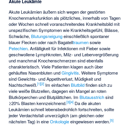
Akute Leukämie
Akute Leukämien äußern sich wegen der gestörten
Knochenmarksfunktion als plötzliches, innerhalb von Tagen
oder Wochen schnell voranschreitendes Krankheitsbild mit
unspezifischen Symptomen wie Krankheitsgefühl, Blässe,
Schwäche,
Blutungsneigung
einschließlich spontaner
blauer Flecken oder nach Bagatell
traumen
sowie
Petechien
. Anfälligkeit für Infektionen mit Fieber sowie
geschwollene Lymphknoten, Milz- und
Lebervergrößerung
und manchmal Knochenschmerzen sind ebenfalls
charakteristisch. Viele Patienten klagen auch über
gehäuftes Nasenbluten und
Gingivitis
. Weitere Symptome
sind Gewichts- und Appetitverlust, Müdigkeit und
[
1
]
[
2
]
Nachtschweiß.
Im einfachen
Blutbild
finden sich zu
viele weiße Blutzellen, dagegen ein Mangel an roten
Blutkörperchen und Blutplättchen. Im
Blutausstrich
sind
[
3
]
[
4
]
≥20% Blasten kennzeichnend.
Da die akuten
Leukämien schnell lebensbedrohlich fortschreiten, sollte
jeder Verdachtsfall unverzüglich (am gleichen oder
[
5
]
nächsten Tag) in eine
Onkologie
eingewiesen werden.