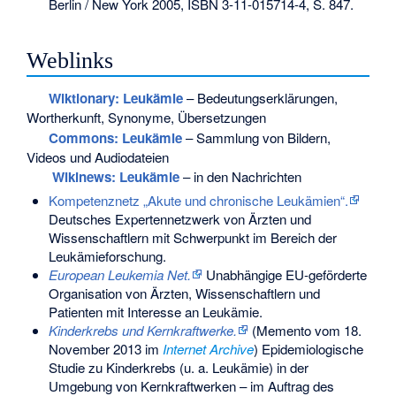
Berlin / New York 2005,
ISBN 3-11-015714-4
, S. 847.
Weblinks
Wiktionary: Leukämie
– Bedeutungserklärungen,
Wortherkunft, Synonyme, Übersetzungen
Commons
: Leukämie
– Sammlung von Bildern,
Videos und Audiodateien
Wikinews: Leukämie
– in den Nachrichten
Kompetenznetz „Akute und chronische Leukämien“.
Deutsches Expertennetzwerk von Ärzten und
Wissenschaftlern mit Schwerpunkt im Bereich der
Leukämieforschung.
European Leukemia Net.
Unabhängige EU-geförderte
Organisation von Ärzten, Wissenschaftlern und
Patienten mit Interesse an Leukämie.
Kinderkrebs und Kernkraftwerke.
(
Memento
vom 18.
November 2013 im
Internet Archive
) Epidemiologische
Studie zu Kinderkrebs (u. a. Leukämie) in der
Umgebung von Kernkraftwerken – im Auftrag des