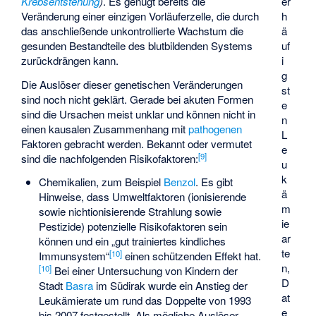
Krebsentstehung
)
. Es genügt bereits die
er
Veränderung einer einzigen Vorläuferzelle, die durch
h
das anschließende unkontrollierte Wachstum die
ä
gesunden Bestandteile des blutbildenden Systems
uf
zurückdrängen kann.
i
g
Die Auslöser dieser genetischen Veränderungen
st
sind noch nicht geklärt. Gerade bei akuten Formen
e
sind die Ursachen meist unklar und können nicht in
n
einen kausalen Zusammenhang mit
pathogenen
L
Faktoren gebracht werden. Bekannt oder vermutet
e
[
9
]
sind die nachfolgenden Risikofaktoren:
u
k
Chemikalien, zum Beispiel
Benzol
. Es gibt
ä
Hinweise, dass Umweltfaktoren (ionisierende
m
sowie nichtionisierende Strahlung sowie
ie
Pestizide) potenzielle Risikofaktoren sein
ar
können und ein „gut trainiertes kindliches
te
[
10
]
Immunsystem“
einen schützenden Effekt hat.
n,
[
10
]
Bei einer Untersuchung von Kindern der
D
Stadt
Basra
im Südirak wurde ein Anstieg der
at
Leukämierate um rund das Doppelte von 1993
e
bis 2007 festgestellt. Als mögliche Auslöser