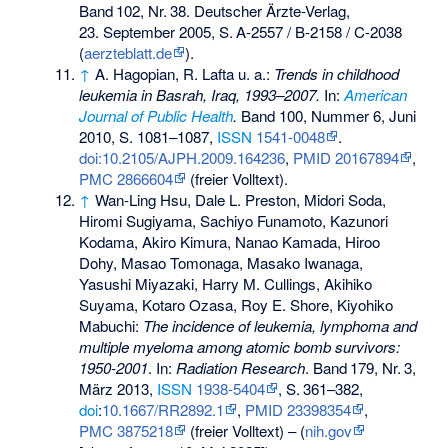
Band
102
,
Nr.
38
. Deutscher Ärzte-Verlag,
23. September 2005,
S.
A-2557 / B-2158 / C-2038
(
aerzteblatt.de
).
↑
A. Hagopian, R. Lafta u. a.:
Trends in childhood
leukemia in Basrah, Iraq, 1993–2007.
In:
American
Journal of Public Health
.
Band 100, Nummer 6, Juni
2010, S. 1081–1087,
ISSN
1541-0048
.
doi:10.2105/AJPH.2009.164236
,
PMID 20167894
,
PMC 2866604
(freier Volltext).
↑
Wan-Ling Hsu, Dale L. Preston, Midori Soda,
Hiromi Sugiyama, Sachiyo Funamoto, Kazunori
Kodama, Akiro Kimura, Nanao Kamada, Hiroo
Dohy, Masao Tomonaga, Masako Iwanaga,
Yasushi Miyazaki, Harry M. Cullings, Akihiko
Suyama, Kotaro Ozasa, Roy E. Shore, Kiyohiko
Mabuchi:
The incidence of leukemia, lymphoma and
multiple myeloma among atomic bomb survivors:
1950-2001
. In:
Radiation Research
.
Band
179
,
Nr.
3
,
März 2013,
ISSN
1938-5404
,
S.
361–382
,
doi
:
10.1667/RR2892.1
,
PMID 23398354
,
PMC 3875218
(freier Volltext) – (
nih.gov