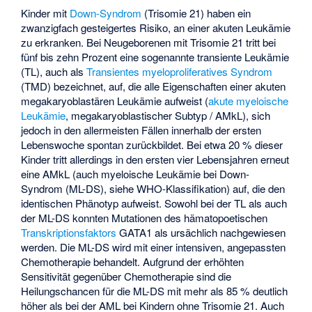
Kinder mit
Down-Syndrom
(Trisomie 21) haben ein
zwanzigfach gesteigertes Risiko, an einer akuten Leukämie
zu erkranken. Bei Neugeborenen mit Trisomie 21 tritt bei
fünf bis zehn Prozent eine sogenannte transiente Leukämie
(TL), auch als
Transientes myeloproliferatives Syndrom
(TMD) bezeichnet, auf, die alle Eigenschaften einer akuten
megakaryoblastären Leukämie aufweist (
akute myeloische
Leukämie
, megakaryoblastischer Subtyp / AMkL), sich
jedoch in den allermeisten Fällen innerhalb der ersten
Lebenswoche spontan zurückbildet. Bei etwa 20 % dieser
Kinder tritt allerdings in den ersten vier Lebensjahren erneut
eine AMkL (auch myeloische Leukämie bei Down-
Syndrom (ML-DS), siehe WHO-Klassifikation) auf, die den
identischen Phänotyp aufweist. Sowohl bei der TL als auch
der ML-DS konnten Mutationen des hämatopoetischen
Transkriptionsfaktors
GATA1 als ursächlich nachgewiesen
werden. Die ML-DS wird mit einer intensiven, angepassten
Chemotherapie behandelt. Aufgrund der erhöhten
Sensitivität gegenüber Chemotherapie sind die
Heilungschancen für die ML-DS mit mehr als 85 % deutlich
höher als bei der AML bei Kindern ohne Trisomie 21. Auch