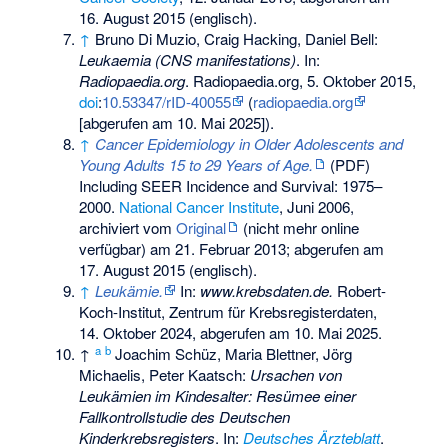
16. August 2015
(englisch).
↑
Bruno Di Muzio, Craig Hacking, Daniel Bell:
Leukaemia (CNS manifestations)
. In:
Radiopaedia.org
. Radiopaedia.org, 5. Oktober 2015,
doi
:
10.53347/rID-40055
(
radiopaedia.org
[abgerufen am 10. Mai 2025]).
↑
Cancer Epidemiology in Older Adolescents and
Young Adults 15 to 29 Years of Age.
(PDF)
Including SEER Incidence and Survival: 1975–
2000.
National Cancer Institute
, Juni 2006,
archiviert vom
Original
(nicht mehr online
verfügbar) am
21. Februar 2013
;
abgerufen am
17. August 2015
(englisch).
↑
Leukämie.
In:
www.krebsdaten.de.
Robert-
Koch-Institut, Zentrum für Krebsregisterdaten,
14. Oktober 2024,
abgerufen am 10. Mai 2025
.
a
b
↑
Joachim Schüz, Maria Blettner, Jörg
Michaelis, Peter Kaatsch:
Ursachen von
Leukämien im Kindesalter: Resümee einer
Fallkontrollstudie des Deutschen
Kinderkrebsregisters
. In:
Deutsches Ärzteblatt
.