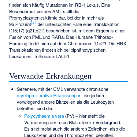
finden sich häufig Mutationen im RB-1 Lokus. Eine
Besonderheit bei den AML stellt die
Promyelozytenleukämie dar, bei der in mehr als
[
33
]
95 Prozent
der untersuchten Fälle eine Translokation
t(15;17) (q21;q21) beschrieben ist, mit dem Ergebnis einer
Fusion von PML und RARa. Das Humane
Trithorax
-
Homolog findet sich auf dem Chromosom 11q23. Die HRX-
Translokationen findet sich bei biphänotypischen
Leukämien. Trithorax ist ALL-1.
Verwandte Erkrankungen
Seltenere, mit der CML verwandte chronische
myeloproliferative Erkrankungen
, die jedoch
vorwiegend andere Blutzellen als die Leukozyten
betreffen, sind die:
Polycythaemia vera
(PV) – hier steht die
Vermehrung der roten Blutzellen im Vordergrund.
Es sind meist auch die anderen Zellreihen, also die
Leukozyten und die Thrombozyten, betroffen.