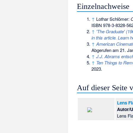
Einzelnachweise
↑
Lothar Schlömer:
O
ISBN 978-3-8328-56
↑
'The Graduate' (196
in this article. Learn
↑
American Cinematog
Abgerufen am 21. Ja
↑
J.J. Abrams entschu
↑
Ten Things to Rem
2023
.
Auf dieser Seite
Lens Fl
Autor/U
Lens Fla