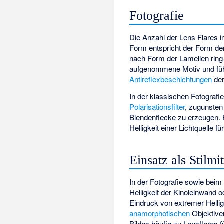
Fotografie
Die Anzahl der Lens Flares i
Form entspricht der Form d
nach Form der Lamellen ring-
aufgenommene Motiv und füh
Antireflexbeschichtungen
der
In der klassischen Fotografi
Polarisationsfilter
, zugunsten
Blendenflecke zu erzeugen. 
Helligkeit einer Lichtquelle 
Einsatz als Stilmit
In der Fotografie sowie bei
Helligkeit der Kinoleinwand o
Eindruck von extremer Hellig
anamorphotischen
Objektiven
Bildes häufig zu Lensflares f