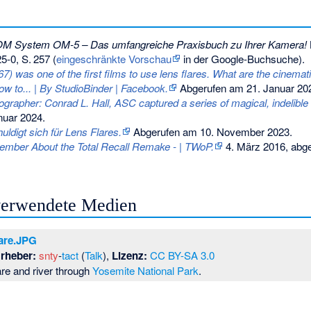
M System OM-5 – Das umfangreiche Praxisbuch zu Ihrer Kamera!
25-0
,
S.
257
(
eingeschränkte Vorschau
in der Google-Buchsuche).
7) was one of the first films to use lens flares. What are the cinematic
 how to... | By StudioBinder | Facebook.
Abgerufen am 21. Januar 20
rapher: Conrad L. Hall, ASC captured a series of magical, indelibl
nuar 2024
.
ldigt sich für Lens Flares.
Abgerufen am 10. November 2023
.
ember About the Total Recall Remake - | TWoP.
4. März 2016,
abge
 verwendete Medien
are.JPG
rheber:
snty
-
tact
(
Talk
),
Lizenz:
CC BY-SA 3.0
re and river through
Yosemite National Park
.