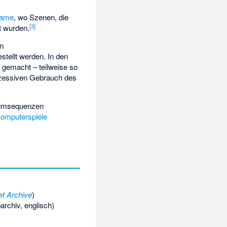
same
, wo Szenen, die
[3]
t wurden.
en
tellt werden. In den
 gemacht – teilweise so
exzessiven Gebrauch des
Filmsequenzen
omputerspiele
et Archive
)
rchiv, englisch)