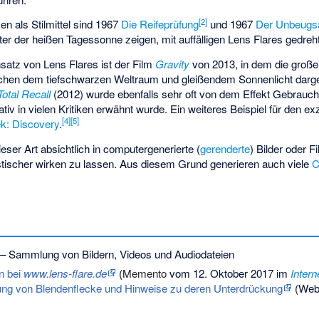
[2]
en als Stilmittel sind 1967
Die Reifeprüfung
und 1967
Der Unbeug
er der heißen Tagessonne zeigen, mit auffälligen Lens Flares gedreh
nsatz von Lens Flares ist der Film
Gravity
von 2013, in dem die groß
schen dem tiefschwarzen Weltraum und gleißendem Sonnenlicht darges
Total Recall
(2012) wurde ebenfalls sehr oft von dem Effekt Gebrauch
tiv in vielen Kritiken erwähnt wurde. Ein weiteres Beispiel für den 
[4]
[5]
ek: Discovery
.
eser Art absichtlich in computergenerierte (
gerenderte
) Bilder oder 
istischer wirken zu lassen. Aus diesem Grund generieren auch viele
C
– Sammlung von Bildern, Videos und Audiodateien
n bei
www.lens-flare.de
(
Memento
vom 12. Oktober 2017 im
Intern
ung von Blendenflecke und Hinweise zu deren Unterdrückung
(Weba