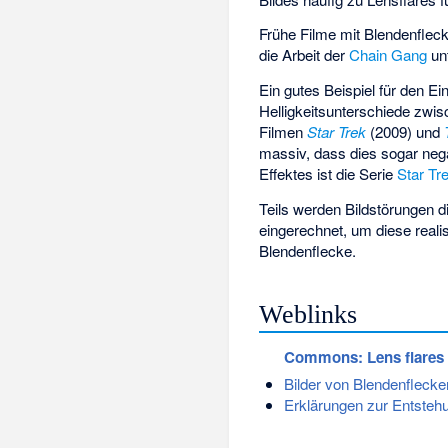
Frühe Filme mit Blendenfleck
die Arbeit der
Chain Gang
unt
Ein gutes Beispiel für den Ei
Helligkeitsunterschiede zwi
Filmen
Star Trek
(2009) und
massiv, dass dies sogar nega
Effektes ist die Serie
Star Tr
Teils werden Bildstörungen di
eingerechnet, um diese real
Blendenflecke.
Weblinks
Commons
: Lens flares
Bilder von Blendenflecke
Erklärungen zur Entsteh