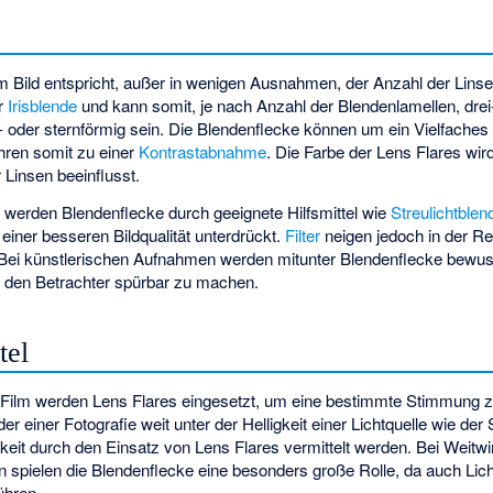
m Bild entspricht, außer in wenigen Ausnahmen, der Anzahl der Linse
er
Irisblende
und kann somit, je nach Anzahl der Blendenlamellen, drei
 oder sternförmig sein. Die Blendenflecke können um ein Vielfaches h
ren somit zu einer
Kontrastabnahme
. Die Farbe der Lens Flares wi
 Linsen beeinflusst.
e werden Blendenflecke durch geeignete Hilfsmittel wie
Streulichtblen
 einer besseren Bildqualität unterdrückt.
Filter
neigen jedoch in der Re
Bei künstlerischen Aufnahmen werden mitunter Blendenflecke bewuss
für den Betrachter spürbar zu machen.
tel
m Film werden Lens Flares eingesetzt, um eine bestimmte Stimmung 
der einer Fotografie weit unter der Helligkeit einer Lichtquelle wie der
keit durch den Einsatz von Lens Flares vermittelt werden. Bei Weitwi
 spielen die Blendenflecke eine besonders große Rolle, da auch Lic
ühren.