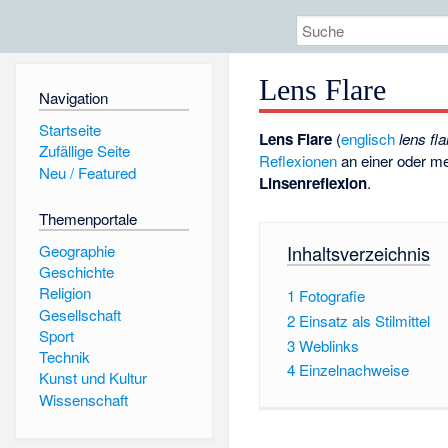
Lens Flare
Navigation
Startseite
Lens Flare
(
englisch
lens fla
Zufällige Seite
Reflexionen
an einer oder m
Neu / Featured
Linsenreflexion
.
Themenportale
Geographie
Inhaltsverzeichnis
Geschichte
Religion
1
Fotografie
Gesellschaft
2
Einsatz als Stilmittel
Sport
3
Weblinks
Technik
4
Einzelnachweise
Kunst und Kultur
Wissenschaft