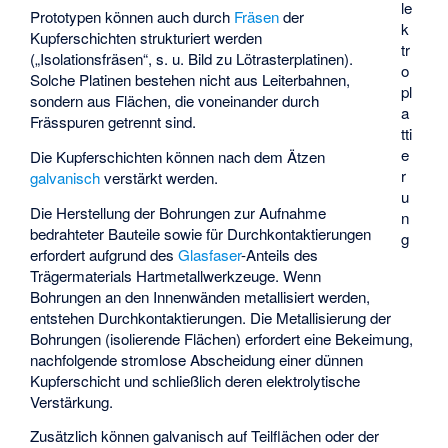
le
Prototypen können auch durch
Fräsen
der
k
Kupferschichten strukturiert werden
tr
(„Isolationsfräsen“, s. u. Bild zu Lötrasterplatinen).
o
Solche Platinen bestehen nicht aus Leiterbahnen,
pl
sondern aus Flächen, die voneinander durch
a
Frässpuren getrennt sind.
tti
e
Die Kupferschichten können nach dem Ätzen
r
galvanisch
verstärkt werden.
u
Die Herstellung der Bohrungen zur Aufnahme
n
bedrahteter Bauteile sowie für Durchkontaktierungen
g
erfordert aufgrund des
Glasfaser
-Anteils des
Trägermaterials Hartmetallwerkzeuge. Wenn
Bohrungen an den Innenwänden metallisiert werden,
entstehen Durchkontaktierungen. Die Metallisierung der
Bohrungen (isolierende Flächen) erfordert eine Bekeimung,
nachfolgende stromlose Abscheidung einer dünnen
Kupferschicht und schließlich deren elektrolytische
Verstärkung.
Zusätzlich können galvanisch auf Teilflächen oder der