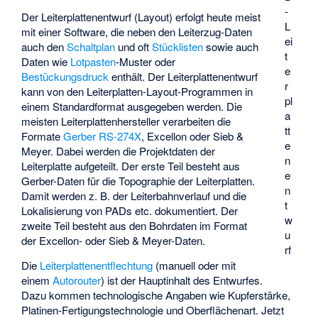
-
Der Leiterplattenentwurf (Layout) erfolgt heute meist
L
mit einer Software, die neben den Leiterzug-Daten
ei
auch den
Schaltplan
und oft
Stücklisten
sowie auch
t
Daten wie
Lotpasten
-Muster oder
e
Bestückungsdruck
enthält. Der Leiterplattenentwurf
r
kann von den Leiterplatten-Layout-Programmen in
pl
einem Standardformat ausgegeben werden. Die
a
meisten Leiterplattenhersteller verarbeiten die
tt
Formate
Gerber RS-274X
, Excellon oder Sieb &
e
Meyer. Dabei werden die Projektdaten der
n
Leiterplatte aufgeteilt. Der erste Teil besteht aus
e
Gerber-Daten für die Topographie der Leiterplatten.
n
Damit werden z. B. der Leiterbahnverlauf und die
t
Lokalisierung von PADs etc. dokumentiert. Der
w
zweite Teil besteht aus den Bohrdaten im Format
u
der Excellon- oder Sieb & Meyer-Daten.
rf
Die
Leiterplattenentflechtung
(manuell oder mit
einem
Autorouter
) ist der Hauptinhalt des Entwurfes.
Dazu kommen technologische Angaben wie Kupferstärke,
Platinen-Fertigungstechnologie und Oberflächenart. Jetzt