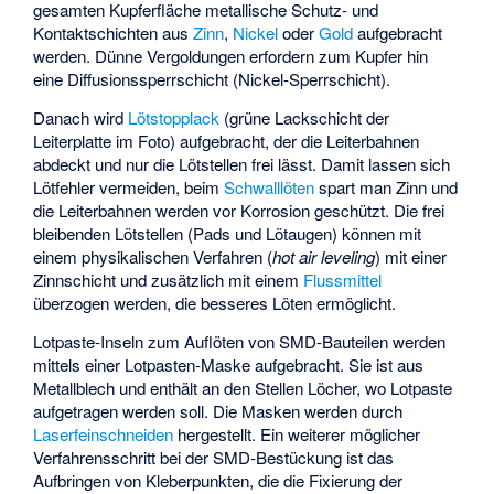
gesamten Kupferfläche metallische Schutz- und
Kontaktschichten aus
Zinn
,
Nickel
oder
Gold
aufgebracht
werden. Dünne Vergoldungen erfordern zum Kupfer hin
eine Diffusionssperrschicht (Nickel-Sperrschicht).
Danach wird
Lötstopplack
(grüne Lackschicht der
Leiterplatte im Foto) aufgebracht, der die Leiterbahnen
abdeckt und nur die Lötstellen frei lässt. Damit lassen sich
Lötfehler vermeiden, beim
Schwalllöten
spart man Zinn und
die Leiterbahnen werden vor Korrosion geschützt. Die frei
bleibenden Lötstellen (Pads und Lötaugen) können mit
einem physikalischen Verfahren (
hot air leveling
) mit einer
Zinnschicht und zusätzlich mit einem
Flussmittel
überzogen werden, die besseres Löten ermöglicht.
Lotpaste-Inseln zum Auflöten von SMD-Bauteilen werden
mittels einer Lotpasten-Maske aufgebracht. Sie ist aus
Metallblech und enthält an den Stellen Löcher, wo Lotpaste
aufgetragen werden soll. Die Masken werden durch
Laserfeinschneiden
hergestellt. Ein weiterer möglicher
Verfahrensschritt bei der SMD-Bestückung ist das
Aufbringen von Kleberpunkten, die die Fixierung der