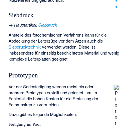
e
n
Siebdruck
→
Hauptartikel
:
Siebdruck
Anstelle des fotochemischen Verfahrens kann für die
Abdeckung der Leiterzüge vor dem Ätzen auch die
Siebdrucktechnik
verwendet werden. Diese ist
insbesondere für einseitig beschichtetes Material und wenig
komplexe Leiterplatten geeignet.
Prototypen
Vor der Serienfertigung werden meist ein oder
mehrere Prototypen erstellt und getestet, um im
P
Fehlerfall die hohen Kosten für die Erstellung der
r
Fotomasken zu vermeiden.
o
t
Dazu gibt es folgende Möglichkeiten:
o
t
Fertigung im Pool