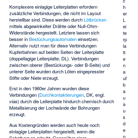
c
Komplexere einlagige Leiterplatten erfordern
h
zusätzliche Verbindungen, die nicht im Layout
er
herstellbar sind. Diese werden durch
Lötbrücken
L
mittels abgewinkelter Drähte oder
Null-Ohm-
ei
Widerstände
hergestellt. Letztere lassen sich
te
besser in
Bestückungsautomaten
einsetzen.
rp
Alternativ nutzt man für diese Verbindungen
la
Kupferbahnen auf beiden Seiten der Leiterplatte
tt
(doppellagige Leiterplatte, DL). Verbindungen
e
zwischen oberer (Bestückungs- oder B-Seite) und
n
unterer Seite wurden durch Löten eingepresster
a
Stifte oder Niete erzeugt.
uf
b
Erst in den 1960er Jahren wurden diese
a
Verbindungen (
Durchkontaktierungen
, DK, engl.
u
vias
) durch die Leiterplatte hindurch chemisch durch
a
Metallisierung der Lochwände der Bohrungen
u
erzeugt.
s
d
Aus Kostengründen werden auch heute noch
e
einlagige Leiterplatten hergestellt, wenn die
n
Schaltung es erlaubt. Gegenüber einer