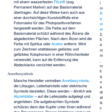
mit einem wasserfesten
Filzstift
(sog.
i
Permanent Marker) auf das Basismaterial
m
übertragen. Auf diese Weise kann auch aus
R
einer durchsichtigen Kunststofffolie eine
a
Fotomaske für das Photopositivverfahren
st
hergestellt werden. Die Farbe auf dem
er
Basismaterial schützt während des Ätzens die
2,
abgedeckten Flächen. Nach dem Ätzen wird die
5
Farbe mit Spiritus oder
Aceton
entfernt. Wird
4
zum Zeichnen stattdessen gelöstes und
m
gefärbtes Kolophonium in einer Röhrchenfeder
m
verwendet, kann auf die Entfernung des
,
Abdecklacks verzichtet werden.
m
it
Anreibesymbole
q
Manche Hersteller vertreiben
Anreibesymbole
,
u
die Lötaugen, Leiterbahnteile oder elektrische
a
Symbole darstellen. Diese werden – ähnlich wie
dr
Abziehbilder
– auf die Leiterplatte aufgelegt und
at
angerieben. Die aufgebrachten Symbole
is
schützen dann das Kupfer unter ihnen während
c
des Ätzvorganges. Dieses Verfahren wird auch