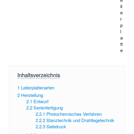
it
e
r
p
l
a
tt
e
Inhaltsverzeichnis
1
Leiterplattenarten
2
Herstellung
2.1
Entwurf
2.2
Serienfertigung
2.2.1
Photochemisches Verfahren
2.2.2
Stanztechnik und Drahtlegetechnik
2.2.3
Siebdruck