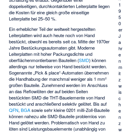
1
doppelseitigen, durchkontaktierten Leiterplatte liegen
9
die Kosten für eine gleich große einseitige
5
Leiterplatte bei 25–50 %.
0
Ein erheblicher Teil der weltweit hergestellten
er
Leiterplatten wird auch heute noch von Hand
J
bestückt, obwohl es bereits seit ca. Mitte der 1970er
a
Jahre Bestückungsautomaten gibt. Moderne
hr
Leiterplatten mit hoher Packungsdichte und
e
oberflächenmontierbaren Bauteilen (
SMD
) können
n
allerdings nur teilweise von Hand bestückt werden.
m
Sogenannte „Pick & place“-Automaten übernehmen
it
die Handhabung der manchmal weniger als 1 mm²
z
großen Bauteile. Zunehmend werden im Anschluss
w
an das Reflowlöten der auf beiden Seiten
is
bestückten SMD die THT-Bauelemente von Hand
c
bestückt und anschließend selektiv gelötet. Bis auf
h
QFN
,
BGA
sowie sehr kleine 0201 milli-Zoll-Bauteile
e
können nahezu alle SMD-Bauteile problemlos von
n
Hand gelötet werden. Problematisch von Hand zu
z
löten sind Leistungsbauelemente (unabhängig von
w