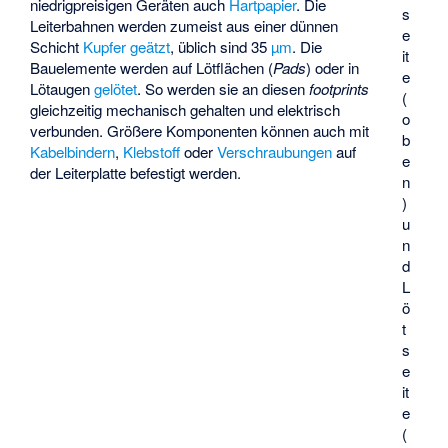
niedrigpreisigen Geräten auch
Hartpapier
. Die
s
Leiterbahnen werden zumeist aus einer dünnen
e
Schicht
Kupfer
geätzt
, üblich sind 35
µm
. Die
it
Bauelemente werden auf Lötflächen (
Pads
) oder in
e
Lötaugen
gelötet
. So werden sie an diesen
footprints
(
gleichzeitig mechanisch gehalten und elektrisch
o
verbunden. Größere Komponenten können auch mit
b
Kabelbindern
,
Klebstoff
oder
Verschraubungen
auf
e
der Leiterplatte befestigt werden.
n
)
u
n
d
L
ö
t
s
e
it
e
(