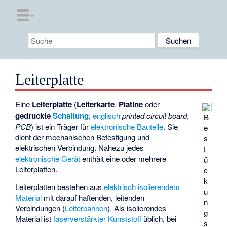
Leiterplatte
Eine
Leiterplatte
(
Leiterkarte
,
Platine
oder
gedruckte
Schaltung
;
englisch
printed circuit board
,
B
PCB
) ist ein Träger für
elektronische Bauteile
. Sie
e
dient der mechanischen Befestigung und
s
elektrischen Verbindung
. Nahezu jedes
t
elektronische Gerät
enthält eine oder mehrere
ü
Leiterplatten.
c
k
Leiterplatten bestehen aus
elektrisch isolierendem
u
Material
mit darauf haftenden, leitenden
n
Verbindungen (
Leiterbahnen
). Als isolierendes
g
Material ist
faserverstärkter Kunststoff
üblich, bei
s