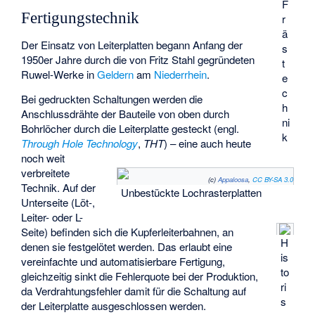
F
Fertigungstechnik
r
ä
Der Einsatz von Leiterplatten begann Anfang der
s
1950er Jahre durch die von
Fritz Stahl
gegründeten
t
Ruwel-Werke in
Geldern
am
Niederrhein
.
e
c
Bei gedruckten Schaltungen werden die
h
Anschlussdrähte der Bauteile von oben durch
ni
Bohrlöcher durch die Leiterplatte gesteckt (engl.
k
Through Hole Technology
,
THT
) – eine auch heute
noch weit
verbreitete
(c)
Appaloosa
,
CC BY-SA 3.0
Technik. Auf der
Unbestückte Lochrasterplatten
Unterseite (Löt-,
Leiter- oder L-
Seite) befinden sich die Kupferleiterbahnen, an
H
denen sie festgelötet werden. Das erlaubt eine
is
vereinfachte und automatisierbare Fertigung,
to
gleichzeitig sinkt die Fehlerquote bei der Produktion,
ri
da Verdrahtungsfehler damit für die Schaltung auf
s
der Leiterplatte ausgeschlossen werden.