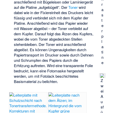
anschließend mit Bügeleisen oder Laminiergerät
r
auf die Platine „aufgebügelt“. Der
Toner
wird
a
dabei wie in der
Fixiereinheit
des Druckers leicht
s
flüssig und verbindet sich mit dem Kupfer der
t
Platine. Anschließend wird das Papier wieder
e
mit Wasser abgelöst – der Toner verbleibt auf
r
dem Kupfer. Darauf folgt das Ätzen des Kupfers,
p
wobei die vom Toner abgedeckten Stellen
l
stehenbleiben. Der Toner wird anschließend
a
abgelöst. Es können Ungenauigkeiten durch
ti
Papiertransport im Drucker sowie durch Dehnen
n
und Schrumpfen des Papiers durch die
e
Erhitzung auftreten. Wird eine transparente Folie
bedruckt, kann eine Fotomaske hergestellt
werden, um mit Fotolack beschichtetes
Z
Basismaterial zu belichten.
w
ei
A
u
sf
ü