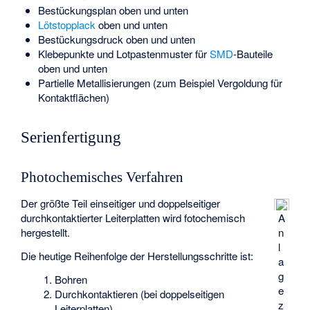
Bestückungsplan oben und unten
Lötstopplack
oben und unten
Bestückungsdruck oben und unten
Klebepunkte und Lotpastenmuster für
SMD
-Bauteile
oben und unten
Partielle Metallisierungen (zum Beispiel Vergoldung für
Kontaktflächen)
Serienfertigung
Photochemisches Verfahren
Der größte Teil einseitiger und doppelseitiger
durchkontaktierter Leiterplatten wird fotochemisch
A
hergestellt.
n
l
Die heutige Reihenfolge der Herstellungsschritte ist:
a
g
Bohren
e
Durchkontaktieren (bei doppelseitigen
z
Leiterplatten)