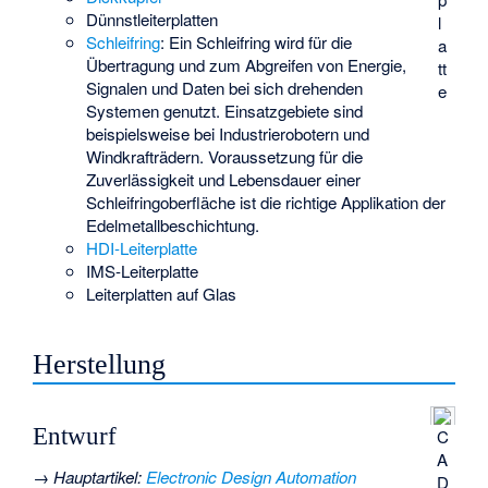
Dünnstleiterplatten
l
Schleifring
: Ein Schleifring wird für die
a
Übertragung und zum Abgreifen von Energie,
tt
Signalen und Daten bei sich drehenden
e
Systemen genutzt. Einsatzgebiete sind
beispielsweise bei Industrierobotern und
Windkrafträdern. Voraussetzung für die
Zuverlässigkeit und Lebensdauer einer
Schleifringoberfläche ist die richtige Applikation der
Edelmetallbeschichtung.
HDI-Leiterplatte
IMS-Leiterplatte
Leiterplatten auf Glas
Herstellung
Entwurf
C
A
→
Hauptartikel
:
Electronic Design Automation
D