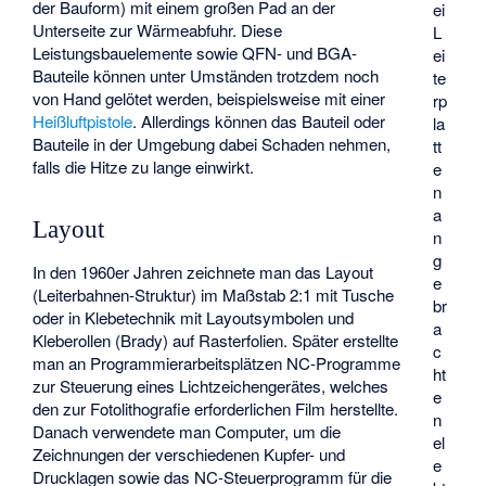
der Bauform) mit einem großen Pad an der
ei
Unterseite zur Wärmeabfuhr. Diese
L
Leistungsbauelemente sowie QFN- und BGA-
ei
Bauteile können unter Umständen trotzdem noch
te
von Hand gelötet werden, beispielsweise mit einer
rp
Heißluftpistole
. Allerdings können das Bauteil oder
la
Bauteile in der Umgebung dabei Schaden nehmen,
tt
falls die Hitze zu lange einwirkt.
e
n
a
Layout
n
g
In den 1960er Jahren zeichnete man das Layout
e
(Leiterbahnen-Struktur) im Maßstab 2:1 mit Tusche
br
oder in Klebetechnik mit Layoutsymbolen und
a
Kleberollen (Brady) auf Rasterfolien. Später erstellte
c
man an Programmierarbeitsplätzen NC-Programme
ht
zur Steuerung eines Lichtzeichengerätes, welches
e
den zur Fotolithografie erforderlichen Film herstellte.
n
Danach verwendete man Computer, um die
el
Zeichnungen der verschiedenen Kupfer- und
e
Drucklagen sowie das NC-Steuerprogramm für die