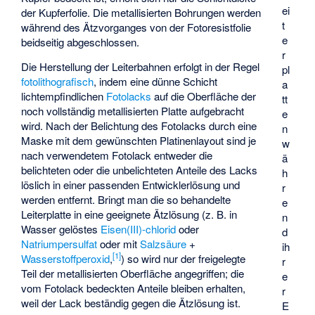
ei
der Kupferfolie. Die metallisierten Bohrungen werden
t
während des Ätzvorganges von der Fotoresistfolie
e
beidseitig abgeschlossen.
r
Die Herstellung der Leiterbahnen erfolgt in der Regel
pl
fotolithografisch
, indem eine dünne Schicht
a
lichtempfindlichen
Fotolacks
auf die Oberfläche der
tt
noch vollständig metallisierten Platte aufgebracht
e
wird. Nach der Belichtung des Fotolacks durch eine
n
Maske mit dem gewünschten Platinenlayout sind je
w
nach verwendetem Fotolack entweder die
ä
belichteten oder die unbelichteten Anteile des Lacks
h
löslich in einer passenden Entwicklerlösung und
r
werden entfernt. Bringt man die so behandelte
e
Leiterplatte in eine geeignete Ätzlösung (z. B. in
n
Wasser gelöstes
Eisen(III)-chlorid
oder
d
Natriumpersulfat
oder mit
Salzsäure
+
ih
[
1
]
Wasserstoffperoxid
,
) so wird nur der freigelegte
r
Teil der metallisierten Oberfläche angegriffen; die
e
vom Fotolack bedeckten Anteile bleiben erhalten,
r
weil der Lack beständig gegen die Ätzlösung ist.
E