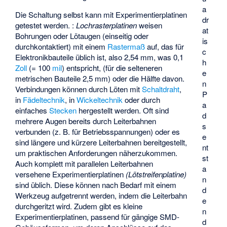
a
Die Schaltung selbst kann mit Experimentierplatinen
dr
getestet werden.
:
Lochrasterplatinen
weisen
at
Bohrungen oder Lötaugen (einseitig oder
is
durchkontaktiert) mit einem
Rastermaß
auf, das für
c
Elektronikbauteile üblich ist, also 2,54 mm, was 0,1
h
Zoll
(= 100
mil
) entspricht, (für die selteneren
e
metrischen Bauteile 2,5 mm) oder die Hälfte davon.
n
Verbindungen können durch Löten mit
Schaltdraht
,
P
in
Fädeltechnik
, in
Wickeltechnik
oder durch
a
einfaches
Stecken
hergestellt werden. Oft sind
d
mehrere Augen bereits durch Leiterbahnen
s
verbunden (z. B. für Betriebsspannungen) oder es
e
sind längere und kürzere Leiterbahnen bereitgestellt,
nt
um praktischen Anforderungen näherzukommen.
st
Auch komplett mit parallelen Leiterbahnen
a
versehene Experimentierplatinen
(Lötstreifenplatine)
n
sind üblich. Diese können nach Bedarf mit einem
d
Werkzeug aufgetrennt werden, indem die Leiterbahn
e
durchgeritzt wird. Zudem gibt es kleine
n
Experimentierplatinen, passend für gängige SMD-
d