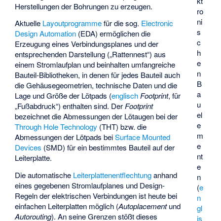
kt
Herstellungen der Bohrungen zu erzeugen.
ro
ni
Aktuelle
Layoutprogramme
für die sog.
Electronic
s
Design Automation
(EDA) ermöglichen die
c
Erzeugung eines Verbindungsplanes und der
h
entsprechenden Darstellung („Rattennest“) aus
e
einem Stromlaufplan und beinhalten umfangreiche
n
Bauteil-Bibliotheken, in denen für jedes Bauteil auch
B
die Gehäusegeometrien, technische Daten und die
a
Lage und Größe der Lötpads (
englisch
Footprint
, für
u
„Fußabdruck“) enthalten sind. Der
Footprint
el
bezeichnet die Abmessungen der
Lötaugen
bei der
e
Through Hole Technology
(THT) bzw. die
m
Abmessungen der Lötpads bei
Surface Mounted
e
Devices
(SMD) für ein bestimmtes Bauteil auf der
nt
Leiterplatte.
e
Die automatische
Leiterplattenentflechtung
anhand
n
eines gegebenen Stromlaufplanes und Design-
(
e
Regeln der elektrischen Verbindungen ist heute bei
n
einfachen Leiterplatten möglich (
Autoplacement
und
gl
Autorouting
). An seine Grenzen stößt dieses
is