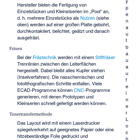
y
Hersteller bieten die Fertigung von
p
Einzelstücken und Kleinstserien im „Pool“ an,
e
d. h. mehrere Einzelstücke als
Nutzen
(siehe
n
oben) werden auf einer großen Platte gebohrt,
a
durchkontaktiert, belichtet, geätzt und danach
u
ausgefräst.
f
b
Fräsen
a
Bei der
Frästechnik
werden mit einem
Stiftfräser
u
Trennlinien zwischen den Leiterflächen
a
hergestellt. Dabei bleibt alles Kupfer stehen
u
(Inselverfahren). Die nasschemischen und
f
fotolithografischen Schritte entfallen. Viele
e
ECAD-Programme können
CNC
-Programme
i
generieren, mit denen Prototypen und
n
Kleinserien schnell gefertigt werden können.
e
r
Tonertransfermethode
L
Das Layout wird mit einem Laserdrucker
o
spiegelverkehrt auf geeignetes Papier oder eine
c
hitzebeständige Folie gedruckt und
h