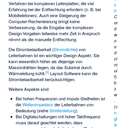
Verfahren bei komplexen Leiterplatten, die viel
c
Erfahrung bei der Entflechtung erfordern (z. B. bei
h
Mobiltelefonen). Auch eine Steigerung der
C
Computer-Rechenleistung bringt keine
or
Verbesserung, da die Eingabe der komplexen
d
Design-Vorgaben teilweise mehr Zeit in Anspruch
w
nimmt als die manuelle Entflechtung.
o
o
Die Strombelastbarkeit (
Stromdichte
) von
d
Leiterbahnen ist ein wichtiger Design-Aspekt. Sie
ci
kann wesentlich höher als diejenige von
rc
Massivdrähten liegen, da das Substrat durch
ui
[
3
]
Wärmeleitung kühlt.
Layout-Software kann die
t
)
Strombelastbarkeit berücksichtigen.
b
z
Weitere Aspekte sind:
w
Bei hohen Frequenzen und Impuls-Steilheiten ist
.
die
Wellenimpedanz
der Leiterbahnen von
(
e
Bedeutung (siehe
Streifenleitung
).
n
Bei Digitalschaltungen mit hoher Taktfrequenz
gl
muss darauf geachtet werden, dass
is