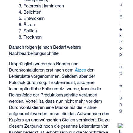
u
Fotoresist laminieren
r
Belichten
E
Entwickeln
l
Ätzen
e
Spülen
k
Trocknen
tr
Danach folgen je nach Bedarf weitere
o
Nachbearbeitungsschritte.
p
l
Ursprünglich wurde das Bohren und
a
Durchkontaktieren erst nach dem
Ätzen
der
tt
Leiterplatte vorgenommen. Seitdem aber der
i
Fotolack durch sog. Trockenresist, also eine
e
fotoempfindliche Folie ersetzt wurde, konnte die
r
Reihenfolge der Produktionsschritte verändert
u
werden. Vorteil ist, dass nun nicht mehr vor dem
n
Durchkontaktieren eine Maske auf die Platine
g
aufgebracht werden muss, die das Aufwachsen des
Kupfers an unerwünschten Stellen verhindert. Da zu
diesem Zeitpunkt noch die gesamte Leiterplatte von
L
Kupfer bedeckt ist, erhöht sich nur die Schichtdicke