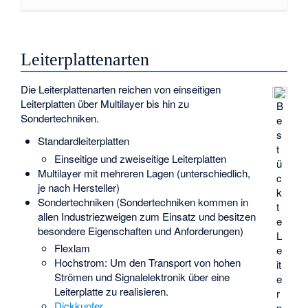
Leiterplattenarten
Die Leiterplattenarten reichen von einseitigen
Leiterplatten über Multilayer bis hin zu
B
Sondertechniken.
e
s
Standardleiterplatten
t
Einseitige und zweiseitige Leiterplatten
ü
Multilayer mit mehreren Lagen (unterschiedlich,
c
je nach Hersteller)
k
Sondertechniken (Sondertechniken kommen in
t
allen Industriezweigen zum Einsatz und besitzen
e
besondere Eigenschaften und Anforderungen)
L
Flexlam
e
Hochstrom: Um den Transport von hohen
it
Strömen und Signalelektronik über eine
e
Leiterplatte zu realisieren.
r
Dickkupfer
p