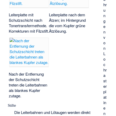
hr
u
Leiterplatte mit
Leiterplatte nach dem
n
Schutzschicht nach
Ätzen; im Hintergrund
g
Tonertransfermethode.
die vom Kupfer grüne
e
Korrekturen mit Filzstift.
Ätzlösung.
n
v
o
n
L
o
c
hr
Nach der Entfernung
a
der Schutzschicht
st
treten die Leiterbahnen
er
als blankes Kupfer
pl
zutage.
at
in
Stifte
e
Die Leiterbahnen und Lötaugen werden direkt
n