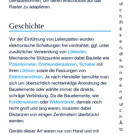
Gehäuseformen, um deren Anschlüsse auf das
ur
Raster zu adaptieren.
c
h
Fr
Geschichte
ä
s
Vor der Einführung von Leiterplatten wurden
e
elektronische Schaltungen frei verdrahtet, ggf. unter
n,
zusätzlicher Verwendung von
Lötleisten
.
di
Mechanische Stützpunkte waren dabei Bauteile wie
e
Potentiometer
,
Drehkondensatoren
,
Schalter
mit
ru
ihren
Lötösen
sowie die Fassungen von
n
Elektronenröhren
. Je nach Hersteller bemühte man
d
sich um übersichtlich rechtwinklige Anordnung der
e
Bauelemente oder wählte immer die direkte,
n
schräge Verbindung. Da die Bauelemente, wie
d
Kondensatoren
oder
Widerstände
, damals noch
ur
recht groß und lang waren, mussten dabei
c
Distanzen von einigen Zentimetern überbrückt
h
werden.
Ä
tz
Geräte dieser Art waren nur von Hand und mit