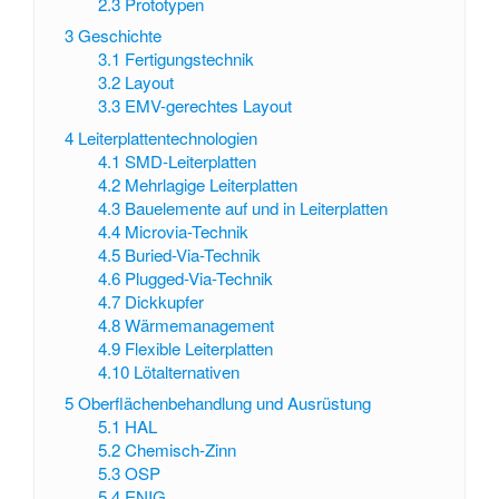
2.3
Prototypen
3
Geschichte
3.1
Fertigungstechnik
3.2
Layout
3.3
EMV-gerechtes Layout
4
Leiterplattentechnologien
4.1
SMD-Leiterplatten
4.2
Mehrlagige Leiterplatten
4.3
Bauelemente auf und in Leiterplatten
4.4
Microvia-Technik
4.5
Buried-Via-Technik
4.6
Plugged-Via-Technik
4.7
Dickkupfer
4.8
Wärmemanagement
4.9
Flexible Leiterplatten
4.10
Lötalternativen
5
Oberflächenbehandlung und Ausrüstung
5.1
HAL
5.2
Chemisch-Zinn
5.3
OSP
5.4
ENIG