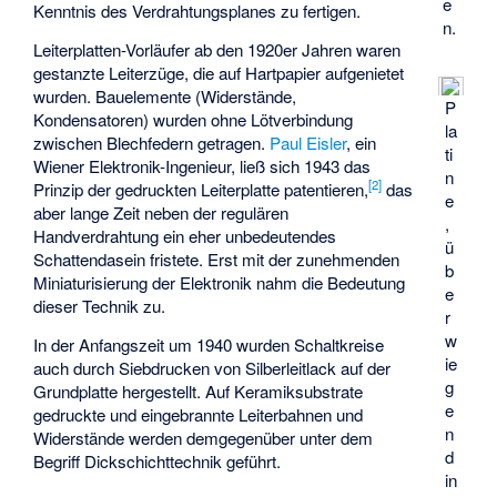
e
Kenntnis des Verdrahtungsplanes zu fertigen.
n.
Leiterplatten-Vorläufer ab den 1920er Jahren waren
gestanzte Leiterzüge, die auf Hartpapier aufgenietet
wurden. Bauelemente (Widerstände,
P
Kondensatoren) wurden ohne Lötverbindung
la
zwischen Blechfedern getragen.
Paul Eisler
, ein
ti
Wiener Elektronik-Ingenieur, ließ sich 1943 das
n
[
2
]
Prinzip der gedruckten Leiterplatte patentieren,
das
e
aber lange Zeit neben der regulären
,
Handverdrahtung ein eher unbedeutendes
ü
Schattendasein fristete. Erst mit der zunehmenden
b
Miniaturisierung der Elektronik nahm die Bedeutung
e
dieser Technik zu.
r
w
In der Anfangszeit um 1940 wurden Schaltkreise
ie
auch durch Siebdrucken von Silberleitlack auf der
g
Grundplatte hergestellt. Auf Keramiksubstrate
e
gedruckte und eingebrannte Leiterbahnen und
n
Widerstände werden demgegenüber unter dem
d
Begriff
Dickschichttechnik
geführt.
in