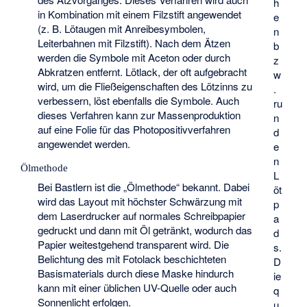
h
in Kombination mit einem Filzstift angewendet
e
(z. B. Lötaugen mit Anreibesymbolen,
n
Leiterbahnen mit Filzstift). Nach dem Ätzen
b
werden die Symbole mit Aceton oder durch
z
Abkratzen entfernt.
Lötlack
, der oft aufgebracht
w
wird, um die Fließeigenschaften des Lötzinns zu
.
verbessern, löst ebenfalls die Symbole. Auch
ru
dieses Verfahren kann zur Massenproduktion
n
auf eine Folie für das Photopositivverfahren
d
angewendet werden.
e
n
Ölmethode
L
Bei Bastlern ist die „Ölmethode“ bekannt. Dabei
öt
wird das Layout mit höchster Schwärzung mit
p
dem Laserdrucker auf normales Schreibpapier
a
gedruckt und dann mit Öl getränkt, wodurch das
d
Papier weitestgehend transparent wird. Die
s.
Belichtung des mit Fotolack beschichteten
D
Basismaterials durch diese Maske hindurch
ie
kann mit einer üblichen UV-Quelle oder auch
q
Sonnenlicht erfolgen.
u