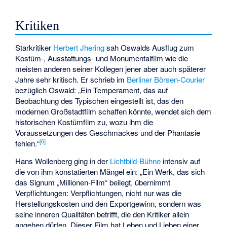
Kritiken
Starkritiker
Herbert Jhering
sah Oswalds Ausflug zum
Kostüm-, Ausstattungs- und Monumentalfilm wie die
meisten anderen seiner Kollegen jener aber auch späterer
Jahre sehr kritisch. Er schrieb im
Berliner Börsen-Courier
bezüglich Oswald: „Ein Temperament, das auf
Beobachtung des Typischen eingestellt ist, das den
modernen Großstadtfilm schaffen könnte, wendet sich dem
historischen Kostümfilm zu, wozu ihm die
Voraussetzungen des Geschmackes und der Phantasie
[
6
]
fehlen.“
Hans Wollenberg ging in der
Lichtbild-Bühne
intensiv auf
die von ihm konstatierten Mängel ein: „Ein Werk, das sich
das Signum „Millionen-Film“ beilegt, übernimmt
Verpflichtungen: Verpflichtungen, nicht nur was die
Herstellungskosten und den Exportgewinn, sondern was
seine inneren Qualitäten betrifft, die den Kritiker allein
angehen dürfen. Dieser Film hat Leben und Lieben einer