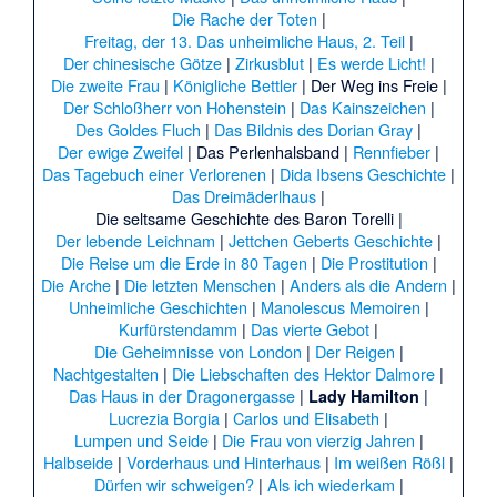
Die Rache der Toten
|
Freitag, der 13. Das unheimliche Haus, 2. Teil
|
Der chinesische Götze
|
Zirkusblut
|
Es werde Licht!
|
Die zweite Frau
|
Königliche Bettler
|
Der Weg ins Freie |
Der Schloßherr von Hohenstein
|
Das Kainszeichen
|
Des Goldes Fluch
|
Das Bildnis des Dorian Gray
|
Der ewige Zweifel
|
Das Perlenhalsband |
Rennfieber
|
Das Tagebuch einer Verlorenen
|
Dida Ibsens Geschichte
|
Das Dreimäderlhaus
|
Die seltsame Geschichte des Baron Torelli |
Der lebende Leichnam
|
Jettchen Geberts Geschichte
|
Die Reise um die Erde in 80 Tagen
|
Die Prostitution
|
Die Arche
|
Die letzten Menschen
|
Anders als die Andern
|
Unheimliche Geschichten
|
Manolescus Memoiren
|
Kurfürstendamm
|
Das vierte Gebot
|
Die Geheimnisse von London
|
Der Reigen
|
Nachtgestalten
|
Die Liebschaften des Hektor Dalmore
|
Das Haus in der Dragonergasse
|
|
Lady Hamilton
Lucrezia Borgia
|
Carlos und Elisabeth
|
Lumpen und Seide
|
Die Frau von vierzig Jahren
|
Halbseide
|
Vorderhaus und Hinterhaus
|
Im weißen Rößl
|
Dürfen wir schweigen?
|
Als ich wiederkam
|