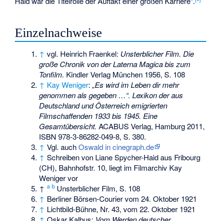
Haid war die Titelrolle der Auftakt einer großen Karriere“.
Einzelnachweise
↑
vgl. Heinrich Fraenkel:
Unsterblicher Film. Die
große Chronik von der Laterna Magica bis zum
Tonfilm.
Kindler Verlag München 1956, S. 108
↑
Kay Weniger
:
„Es wird im Leben dir mehr
genommen als gegeben …“. Lexikon der aus
Deutschland und Österreich emigrierten
Filmschaffenden 1933 bis 1945. Eine
Gesamtübersicht.
ACABUS Verlag, Hamburg 2011,
ISBN 978-3-86282-049-8
, S. 380.
↑
Vgl. auch
Oswald in cinegraph.de
↑
Schreiben von Liane Spycher-Haid aus Fribourg
(CH), Bahnhofstr. 10, liegt im Filmarchiv Kay
Weniger vor
a
b
↑
Unsterblicher Film, S. 108
↑
Berliner Börsen-Courier vom 24. Oktober 1921
↑
Lichtbild-Bühne, Nr. 43, vom 22. Oktober 1921
↑
Oskar Kalbus:
Vom Werden deutscher