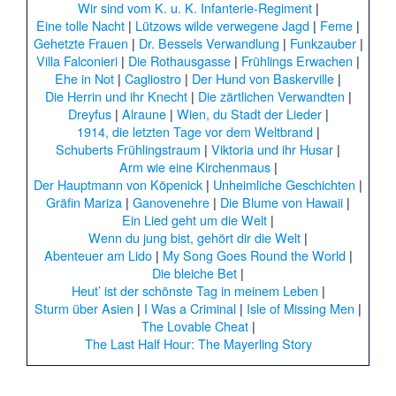
Wir sind vom K. u. K. Infanterie-Regiment
|
Eine tolle Nacht
|
Lützows wilde verwegene Jagd
|
Feme
|
Gehetzte Frauen
|
Dr. Bessels Verwandlung
|
Funkzauber
|
Villa Falconieri
|
Die Rothausgasse
|
Frühlings Erwachen
|
Ehe in Not
|
Cagliostro
|
Der Hund von Baskerville
|
Die Herrin und ihr Knecht
|
Die zärtlichen Verwandten
|
Dreyfus
|
Alraune
|
Wien, du Stadt der Lieder
|
1914, die letzten Tage vor dem Weltbrand
|
Schuberts Frühlingstraum
|
Viktoria und ihr Husar
|
Arm wie eine Kirchenmaus
|
Der Hauptmann von Köpenick
|
Unheimliche Geschichten
|
Gräfin Mariza
|
Ganovenehre
|
Die Blume von Hawaii
|
Ein Lied geht um die Welt
|
Wenn du jung bist, gehört dir die Welt
|
Abenteuer am Lido
|
My Song Goes Round the World
|
Die bleiche Bet
|
Heut’ ist der schönste Tag in meinem Leben
|
Sturm über Asien
|
I Was a Criminal
|
Isle of Missing Men
|
The Lovable Cheat
|
The Last Half Hour: The Mayerling Story