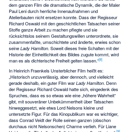
dem ganzen Film die dramatische Dynamik, die der Maler
Paul Leni durch herrliche Innenaufnahmen und
Atelierbauten nicht ersetzen konnte. Dass der Regisseur
Richard Oswald mit den geschichtlichen Tatsachen seiner
Stoffe ganze Arbeit zu machen pflegte und sie
rücksichtslos seinem Gestaltungswillen unterordnete, sie
zusammenfaßte, umschichtete und änderte, erwies schon
seine
Lady Hamilton
. Soweit dieses freie Schalten mit der
Historie der Einheitlichkeit des Bildes zugute kommt, wird
[
8
]
man es als dichterische Freiheit gelten lassen.“
In Heinrich Fraenkels Unsterblicher Film heißt es:
„Historisch unzuverlässig, aber dennoch, und vielleicht
gerade deshalb, ein guter Film war
Lady Hamilton
. Denn
der Regisseur Richard Oswald hatte sich, eingedenk des
Spruches, dass es so etwas wie eine „höhere Wahrheit“
gibt, mit souveräner Unbekümmertheit über Tatsachen
hinweggesetzt, wie etwa Lord Nelsons kleine und
untersetzte Figur. Für das Kinopublikum war es wichtiger,
dass Conrad Veidt der Rolle seinen ganzen (obschon
durchaus nicht Nelsonschen) Charme verlieh. Für Liane
[
9
]