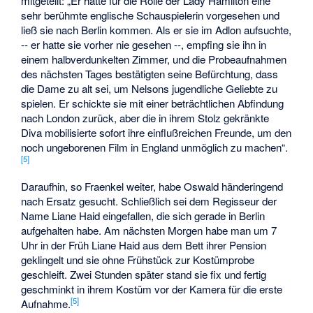
mitgeteilt: „Er hatte für die Rolle der Lady Hamilton eine
sehr berühmte englische Schauspielerin vorgesehen und
ließ sie nach Berlin kommen. Als er sie im Adlon aufsuchte,
-- er hatte sie vorher nie gesehen --, empfing sie ihn in
einem halbverdunkelten Zimmer, und die Probeaufnahmen
des nächsten Tages bestätigten seine Befürchtung, dass
die Dame zu alt sei, um Nelsons jugendliche Geliebte zu
spielen. Er schickte sie mit einer beträchtlichen Abfindung
nach London zurück, aber die in ihrem Stolz gekränkte
Diva mobilisierte sofort ihre einflußreichen Freunde, um den
noch ungeborenen Film in England unmöglich zu machen“.
[
5
]
Daraufhin, so Fraenkel weiter, habe Oswald händeringend
nach Ersatz gesucht. Schließlich sei dem Regisseur der
Name Liane Haid eingefallen, die sich gerade in Berlin
aufgehalten habe. Am nächsten Morgen habe man um 7
Uhr in der Früh Liane Haid aus dem Bett ihrer Pension
geklingelt und sie ohne Frühstück zur Kostümprobe
geschleift. Zwei Stunden später stand sie fix und fertig
geschminkt in ihrem Kostüm vor der Kamera für die erste
[
5
]
Aufnahme.