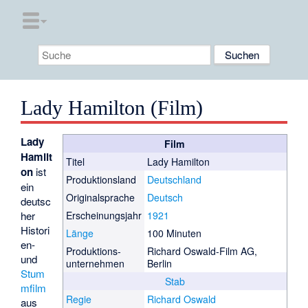
Lady Hamilton (Film)
Lady
Film
Hamilt
Titel
Lady Hamilton
on
ist
Produktionsland
Deutschland
ein
Originalsprache
Deutsch
deutsc
her
Erscheinungsjahr
1921
Histori
Länge
100 Minuten
en-
Produktions­
Richard Oswald-Film AG,
und
unternehmen
Berlin
Stum
Stab
mfilm
Regie
Richard Oswald
aus