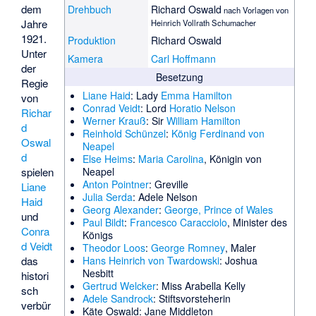
dem
Drehbuch
Richard Oswald
nach Vorlagen von
Jahre
Heinrich Vollrath Schumacher
1921.
Produktion
Richard Oswald
Unter
Kamera
Carl Hoffmann
der
Besetzung
Regie
Liane Haid
: Lady
Emma Hamilton
von
Conrad Veidt
: Lord
Horatio Nelson
Richar
Werner Krauß
: Sir
William Hamilton
d
Reinhold Schünzel
:
König Ferdinand von
Oswal
Neapel
d
Else Heims
:
Maria Carolina
, Königin von
spielen
Neapel
Anton Pointner
: Greville
Liane
Julia Serda
: Adele Nelson
Haid
Georg Alexander
:
George, Prince of Wales
und
Paul Bildt
:
Francesco Caracciolo
, Minister des
Conra
Königs
d Veidt
Theodor Loos
:
George Romney
, Maler
das
Hans Heinrich von Twardowski
: Joshua
Nesbitt
histori
Gertrud Welcker
: Miss Arabella Kelly
sch
Adele Sandrock
: Stiftsvorsteherin
verbür
Käte Oswald
: Jane Middleton