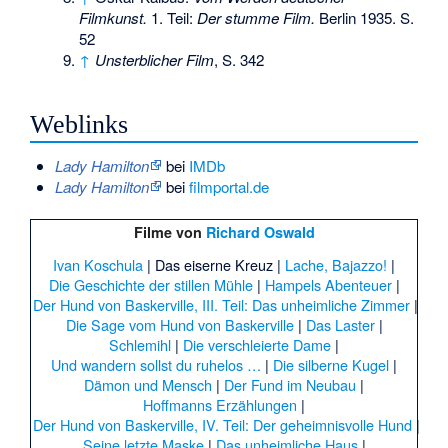
Filmkunst.
1. Teil:
Der stumme Film.
Berlin 1935. S.
52
↑
Unsterblicher Film
, S. 342
Weblinks
Lady Hamilton
bei
IMDb
Lady Hamilton
bei
filmportal.de
Filme von
Richard Oswald
Ivan Koschula
|
Das eiserne Kreuz |
Lache, Bajazzo!
|
Die Geschichte der stillen Mühle
|
Hampels Abenteuer
|
Der Hund von Baskerville, III. Teil: Das unheimliche Zimmer
|
Die Sage vom Hund von Baskerville
|
Das Laster
|
Schlemihl
|
Die verschleierte Dame
|
Und wandern sollst du ruhelos …
|
Die silberne Kugel
|
Dämon und Mensch
|
Der Fund im Neubau
|
Hoffmanns Erzählungen
|
Der Hund von Baskerville, IV. Teil: Der geheimnisvolle Hund
|
Seine letzte Maske
|
Das unheimliche Haus
|