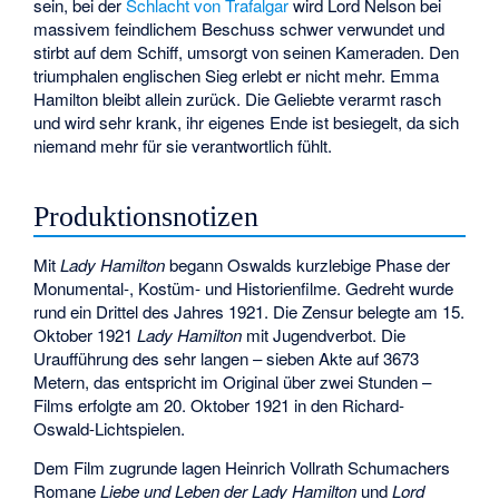
sein, bei der
Schlacht von Trafalgar
wird Lord Nelson bei
massivem feindlichem Beschuss schwer verwundet und
stirbt auf dem Schiff, umsorgt von seinen Kameraden. Den
triumphalen englischen Sieg erlebt er nicht mehr. Emma
Hamilton bleibt allein zurück. Die Geliebte verarmt rasch
und wird sehr krank, ihr eigenes Ende ist besiegelt, da sich
niemand mehr für sie verantwortlich fühlt.
Produktionsnotizen
Mit
Lady Hamilton
begann Oswalds kurzlebige Phase der
Monumental-, Kostüm- und Historienfilme. Gedreht wurde
rund ein Drittel des Jahres 1921. Die Zensur belegte am 15.
Oktober 1921
Lady Hamilton
mit Jugendverbot. Die
Uraufführung des sehr langen – sieben Akte auf 3673
Metern, das entspricht im Original über zwei Stunden –
Films erfolgte am 20. Oktober 1921 in den Richard-
Oswald-Lichtspielen.
Dem Film zugrunde lagen Heinrich Vollrath Schumachers
Romane
Liebe und Leben der Lady Hamilton
und
Lord