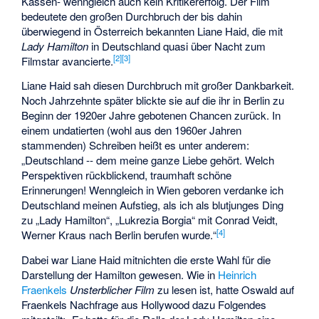
Kassen- wenngleich auch kein Kritikererfolg. Der Film
bedeutete den großen Durchbruch der bis dahin
überwiegend in Österreich bekannten Liane Haid, die mit
Lady Hamilton
in Deutschland quasi über Nacht zum
[
2
]
[
3
]
Filmstar avancierte.
Liane Haid sah diesen Durchbruch mit großer Dankbarkeit.
Noch Jahrzehnte später blickte sie auf die ihr in Berlin zu
Beginn der 1920er Jahre gebotenen Chancen zurück. In
einem undatierten (wohl aus den 1960er Jahren
stammenden) Schreiben heißt es unter anderem:
„Deutschland -- dem meine ganze Liebe gehört. Welch
Perspektiven rückblickend, traumhaft schöne
Erinnerungen! Wenngleich in Wien geboren verdanke ich
Deutschland meinen Aufstieg, als ich als blutjunges Ding
zu „Lady Hamilton“, „Lukrezia Borgia“ mit Conrad Veidt,
[
4
]
Werner Kraus nach Berlin berufen wurde.“
Dabei war Liane Haid mitnichten die erste Wahl für die
Darstellung der Hamilton gewesen. Wie in
Heinrich
Fraenkels
Unsterblicher Film
zu lesen ist, hatte Oswald auf
Fraenkels Nachfrage aus Hollywood dazu Folgendes