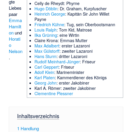
gte
Celly de Rheydt
: Phyrne
Liebes
Hugo Döblin
: Dr. Graham, Kurpfuscher
paar
Heinrich George
: Kapitän Sir John Willet
Payne
Emma
Friedrich Kühne
: Tug, sein Oberbootsmann
Hamilt
Louis Ralph
: Tom Kid, Matrose
on
und
Ilka Grüning
: eine Wirtin
Horati
Claire Krona
: Emmas Mutter
o
Max Adalbert
: erster Lazaroni
Nelson
Max Gülstorff
: zweiter Lazaroni
Hans Sturm
: dritter Lazaroni
.
Rudolf Meinhard-Jünger
: Friseur
Carl Geppert
: Friseur
Adolf Klein
: Marineminister
Karl Platen
: Kammerdiener des Königs
Georg John
: erster Jakobiner
Karl A. Römer
: zweiter Jakobiner
Clementine Plessner
Inhaltsverzeichnis
1
Handlung