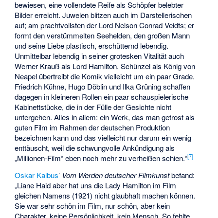
bewiesen, eine vollendete Reife als Schöpfer belebter
Bilder erreicht. Juwelen blitzen auch im Darstellerischen
auf; am prachtvollsten der Lord Nelson Conrad Veidts; er
formt den verstümmelten Seehelden, den großen Mann
und seine Liebe plastisch, erschütternd lebendig.
Unmittelbar lebendig in seiner grotesken Vitalität auch
Werner Krauß als Lord Hamilton. Schünzel als König von
Neapel übertreibt die Komik vielleicht um ein paar Grade.
Friedrich Kühne, Hugo Döblin und Ilka Grüning schaffen
dagegen in kleineren Rollen ein paar schauspielerische
Kabinettstücke, die in der Fülle der Gesichte nicht
untergehen. Alles in allem: ein Werk, das man getrost als
guten Film im Rahmen der deutschen Produktion
bezeichnen kann und das vielleicht nur darum ein wenig
enttäuscht, weil die schwungvolle Ankündigung als
[
7
]
„Millionen-Film“ eben noch mehr zu verheißen schien.“
Oskar Kalbus
’
Vom Werden deutscher Filmkunst
befand:
„Liane Haid aber hat uns die Lady Hamilton im Film
gleichen Namens (1921) nicht glaubhaft machen können.
Sie war sehr schön im Film, nur schön, aber kein
Charakter, keine Persönlichkeit, kein Mensch. So fehlte