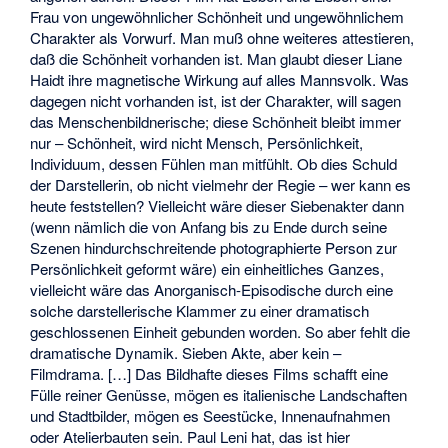
Frau von ungewöhnlicher Schönheit und ungewöhnlichem
Charakter als Vorwurf. Man muß ohne weiteres attestieren,
daß die Schönheit vorhanden ist. Man glaubt dieser Liane
Haidt ihre magnetische Wirkung auf alles Mannsvolk. Was
dagegen nicht vorhanden ist, ist der Charakter, will sagen
das Menschenbildnerische; diese Schönheit bleibt immer
nur – Schönheit, wird nicht Mensch, Persönlichkeit,
Individuum, dessen Fühlen man mitfühlt. Ob dies Schuld
der Darstellerin, ob nicht vielmehr der Regie – wer kann es
heute feststellen? Vielleicht wäre dieser Siebenakter dann
(wenn nämlich die von Anfang bis zu Ende durch seine
Szenen hindurchschreitende photographierte Person zur
Persönlichkeit geformt wäre) ein einheitliches Ganzes,
vielleicht wäre das Anorganisch-Episodische durch eine
solche darstellerische Klammer zu einer dramatisch
geschlossenen Einheit gebunden worden. So aber fehlt die
dramatische Dynamik. Sieben Akte, aber kein –
Filmdrama. […] Das Bildhafte dieses Films schafft eine
Fülle reiner Genüsse, mögen es italienische Landschaften
und Stadtbilder, mögen es Seestücke, Innenaufnahmen
oder Atelierbauten sein. Paul Leni hat, das ist hier