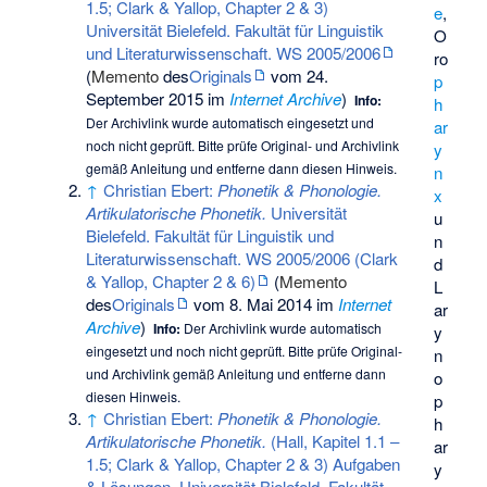
1.5; Clark & Yallop, Chapter 2 & 3)
e
,
Universität Bielefeld. Fakultät für Linguistik
O
und Literaturwissenschaft. WS 2005/2006
ro
(
Memento
des
Originals
vom 24.
p
September 2015 im
Internet Archive
)
Info:
h
Der Archivlink wurde automatisch eingesetzt und
ar
noch nicht geprüft. Bitte prüfe Original- und Archivlink
y
gemäß
Anleitung
und entferne dann diesen Hinweis.
n
↑
Christian Ebert:
Phonetik & Phonologie.
x
Artikulatorische Phonetik.
Universität
u
Bielefeld. Fakultät für Linguistik und
n
Literaturwissenschaft. WS 2005/2006 (Clark
d
& Yallop, Chapter 2 & 6)
(
Memento
L
des
Originals
vom 8. Mai 2014 im
Internet
ar
Archive
)
Info:
Der Archivlink wurde automatisch
y
eingesetzt und noch nicht geprüft. Bitte prüfe Original-
n
und Archivlink gemäß
Anleitung
und entferne dann
o
diesen Hinweis.
p
↑
Christian Ebert:
Phonetik & Phonologie.
h
Artikulatorische Phonetik.
(Hall, Kapitel 1.1 –
ar
1.5; Clark & Yallop, Chapter 2 & 3) Aufgaben
y
& Lösungen, Universität Bielefeld. Fakultät