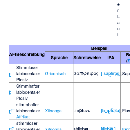
e
r
L
a
u
t
Beispiel
AFI
Beschreibung
B
Sprache
Schreibweise
IPA
(
S
Stimmloser
σά
π
φειρος
[ˈsa
p̪
firo̞s̠]
p̪
labiodentaler
Griechisch
„Sap
Plosiv
Stimmhafter
b̪
labiodentaler
Plosiv
stimmhafter
tim
pf
uvu
[tim̪
p̪͡f
uβu]
p̪͡f
labiodentaler
Xitsonga
„Flu
Affrikat
stimmloser
shile
bv
u
[ʃile
b̪͡v
u]
b̪͡v
labiodentaler
Xitsonga
„
Kin