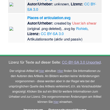
Autor/Urheber:
unknown
,
Lizenz:
CC BY-
SA 3.0
Places of articulation.svg
Autor/Urheber:
created by
User:ish shwar
(original .png deleted), .svg by
Rohieb
,
Lizenz:
CC BY-SA 3.0
Artikulationsorte (aktiv und passiv)
Lizenz für Texte auf dieser Seite:
CC-BY-SA 3.0 Unported
.
Der original-Artikel ist
hier
abrufbar.
Hier
finden Sie Informationen zu
den Autoren des Artikels. An Bildern wurden keine Veränderungen
vorgenommen - diese werden aber in der Regel wie bei der
ursprünglichen Quelle des Artikels verkleinert, d.h. als Vorschaubilder
angezeigt. Klicken Sie auf ein Bild für weitere Informationen zum
Urheber und zur Lizenz. Die vorgenommenen Änderungen am Artikel
können Sie
hier
einsehen.
Impressum
-
Datenschutzerklärung