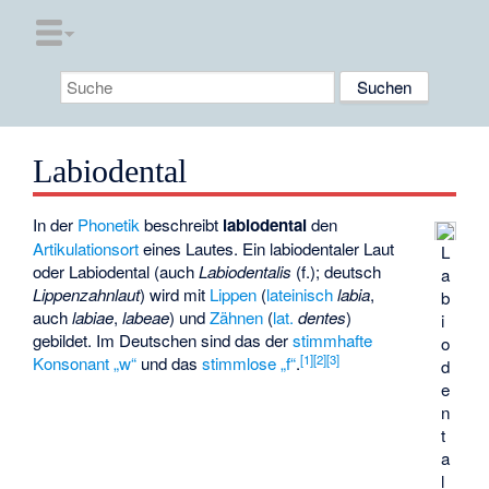
Labiodental
In der
Phonetik
beschreibt
labiodental
den
Artikulationsort
eines Lautes. Ein labiodentaler Laut
L
oder Labiodental (auch
Labiodentalis
(f.); deutsch
a
Lippenzahnlaut
) wird mit
Lippen
(
lateinisch
labia
,
b
auch
labiae
,
labeae
) und
Zähnen
(
lat.
dentes
)
i
gebildet. Im Deutschen sind das der
stimmhafte
o
[1]
[2]
[3]
Konsonant „w“
und das
stimmlose „f“
.
d
e
n
t
a
l