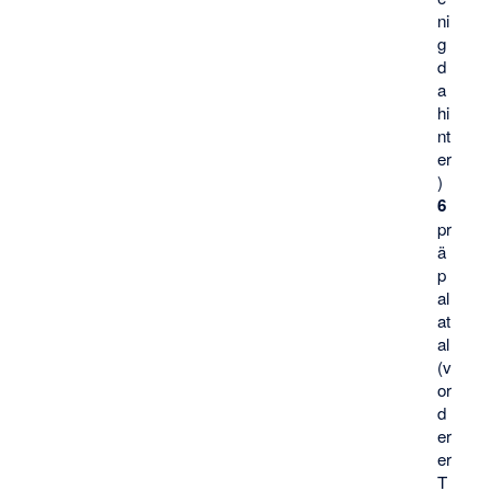
ni
g
d
a
hi
nt
er
)
6
pr
ä
p
al
at
al
(v
or
d
er
er
T