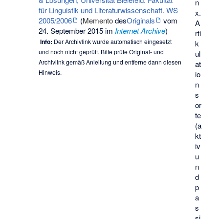
n
für Linguistik und Literaturwissenschaft. WS
x.
2005/2006
(
Memento
des
Originals
vom
A
24. September 2015 im
Internet Archive
)
rti
Info:
Der Archivlink wurde automatisch eingesetzt
k
und noch nicht geprüft. Bitte prüfe Original- und
ul
Archivlink gemäß
Anleitung
und entferne dann diesen
at
Hinweis.
io
n
s
or
te
(a
kt
iv
u
n
d
p
a
s
si