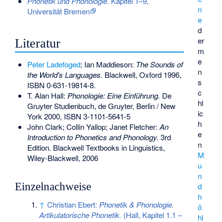
Phonetik und Phonologie.
Kapitel 1–9,
n
Universität Bremen
e
d
er
Literatur
m
e
Peter Ladefoged
; Ian Maddieson:
The Sounds of
n
the World's Languages.
Blackwell, Oxford 1996,
s
ISBN 0-631-19814-8
.
c
T. Alan Hall:
Phonologie: Eine Einführung.
De
hl
Gruyter Studienbuch, de Gruyter, Berlin / New
ic
York 2000,
ISBN 3-1101-5641-5
h
John Clark; Collin Yallop; Janet Fletcher:
An
e
Introduction to Phonetics and Phonology.
3rd
n
Edition. Blackwell Textbooks in Linguistics,
M
Wiley-Blackwell, 2006
u
n
Einzelnachweise
d
h
↑
Christian Ebert:
Phonetik & Phonologie.
ö
Artikulatorische Phonetik.
(Hall, Kapitel 1.1 –
hl