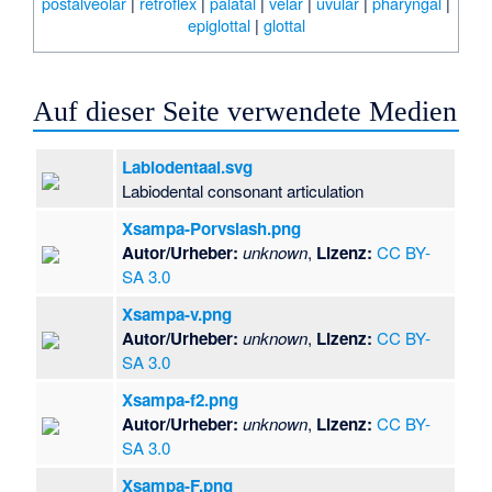
postalveolar
|
retroflex
|
palatal
|
velar
|
uvular
|
pharyngal
|
epiglottal
|
glottal
Auf dieser Seite verwendete Medien
Labiodentaal.svg
Labiodental consonant articulation
Xsampa-Porvslash.png
Autor/Urheber:
unknown
,
Lizenz:
CC BY-
SA 3.0
Xsampa-v.png
Autor/Urheber:
unknown
,
Lizenz:
CC BY-
SA 3.0
Xsampa-f2.png
Autor/Urheber:
unknown
,
Lizenz:
CC BY-
SA 3.0
Xsampa-F.png