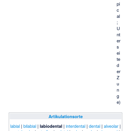
pi
c
al
;
U
nt
er
s
ei
te
d
er
Z
u
n
g
e)
Artikulationsorte
labial
|
bilabial
|
|
interdental
|
dental
|
alveolar
|
labiodental