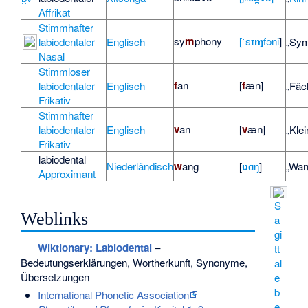
Affrikat
Stimmhafter
sy
m
phony
[ˈsɪ
ɱ
fəni
]
labiodentaler
Englisch
„Sym
Nasal
Stimmloser
f
an
[
f
æn]
labiodentaler
Englisch
„Fäc
Frikativ
Stimmhafter
v
an
[
v
æn]
labiodentaler
Englisch
„Klei
Frikativ
labiodental
Niederländisch
w
ang
[
ʋ
ɑŋ
]
„Wan
Approximant
S
Weblinks
a
gi
Wiktionary: Labiodental
–
tt
Bedeutungserklärungen, Wortherkunft, Synonyme,
al
Übersetzungen
e
b
International Phonetic Association
e