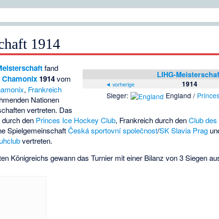
chaft 1914
eisterschaft
fand
LIHG-Meisterschaf
e Chamonix
1914
vom
1914
◄ vorherige
amonix
,
Frankreich
Sieger:
England /
Prince
lnehmenden Nationen
chaften vertreten. Das
 durch den
Princes Ice Hockey Club
, Frankreich durch den
Club des 
ne Spielgemeinschaft
Česká sportovní společnost
/
SK Slavia Prag
un
huhclub
vertreten.
en Königreichs gewann das Turnier mit einer Bilanz von 3 Siegen au