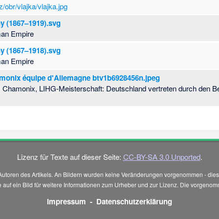
cz/obr/vlajka/vlajka.jpg
y (1867–1919).svg
man Empire
y (1867–1918).svg
man Empire
monix équipe d'Allemagne btv1b6928456n.jpeg
, Chamonix, LIHG-Meisterschaft: Deutschland vertreten durch den Ber
Lizenz für Texte auf dieser Seite:
CC-BY-SA 3.0 Unported
.
Autoren des Artikels. An Bildern wurden keine Veränderungen vorgenommen - diese
 Sie auf ein Bild für weitere Informationen zum Urheber und zur Lizenz. Die vorg
Impressum
-
Datenschutzerklärung