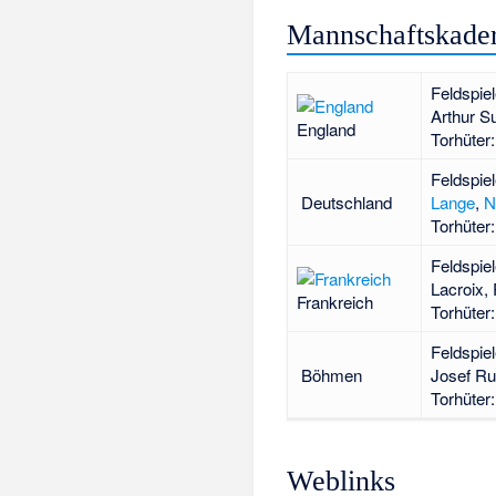
Mannschaftskade
Feldspie
Arthur Su
England
Torhüter
Feldspie
Deutschland
Lange
,
N
Torhüter
Feldspie
Lacroix
,
Frankreich
Torhüter
Feldspie
Böhmen
Josef Ru
Torhüter
Weblinks