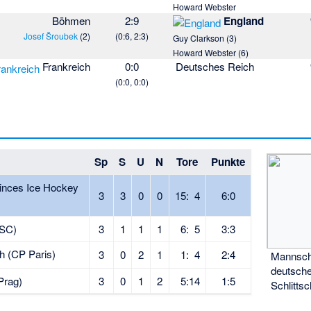
Howard Webster
Böhmen
2:9
England
Josef Šroubek
(2)
(0:6, 2:3)
Guy Clarkson
(3)
Howard Webster
(6)
Frankreich
0:0
Deutsches Reich
(0:0, 0:0)
Sp
S
U
N
Tore
Punkte
inces Ice Hockey
3
3
0
0
15:
4
6:0
 SC)
3
1
1
1
6:
5
3:3
h (CP Paris)
3
0
2
1
1:
4
2:4
Mannsch
deutsche
Prag)
3
0
1
2
5:14
1:5
Schlitts