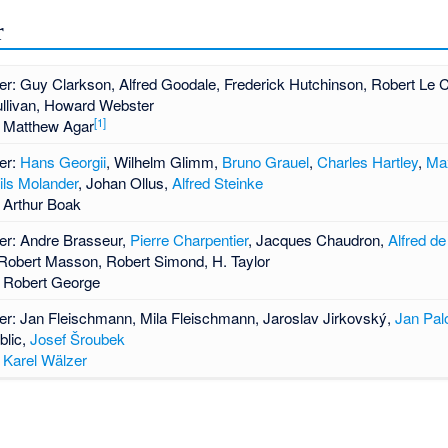
r
ler:
Guy Clarkson
,
Alfred Goodale
,
Frederick Hutchinson
,
Robert Le 
llivan,
Howard Webster
[1]
:
Matthew Agar
ler:
Hans Georgii
,
Wilhelm Glimm
,
Bruno Grauel
,
Charles Hartley
,
Ma
ils Molander
,
Johan Ollus
,
Alfred Steinke
:
Arthur Boak
ler: Andre Brasseur,
Pierre Charpentier
,
Jacques Chaudron
,
Alfred d
Robert Masson
,
Robert Simond
, H. Taylor
: Robert George
ler:
Jan Fleischmann
,
Mila Fleischmann
,
Jaroslav Jirkovský
,
Jan Pal
blic
,
Josef Šroubek
:
Karel Wälzer