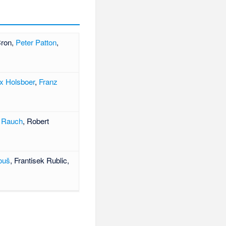
Cron
,
Peter Patton
,
x Holsboer
,
Franz
e Rauch
,
Robert
ouš
,
Frantisek Rublic
,