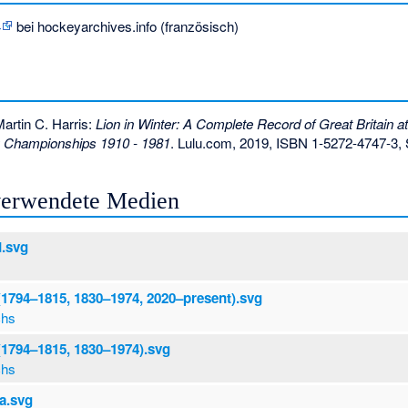
4
bei hockeyarchives.info (französisch)
artin C. Harris:
Lion in Winter: A Complete Record of Great Britain a
 Championships 1910 - 1981
. Lulu.com, 2019,
ISBN 1-5272-4747-3
,
 verwendete Medien
d.svg
s
 (1794–1815, 1830–1974, 2020–present).svg
chs
 (1794–1815, 1830–1974).svg
chs
a.svg