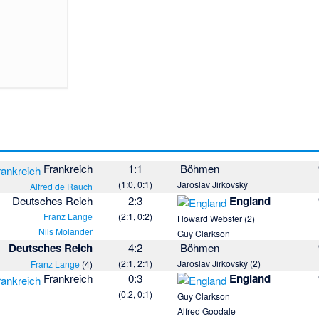
Frankreich
1:1
Böhmen
(1:0, 0:1)
Jaroslav Jirkovský
Alfred de Rauch
Deutsches Reich
2:3
England
Franz Lange
(2:1, 0:2)
Howard Webster
(2)
Nils Molander
Guy Clarkson
Deutsches Reich
4:2
Böhmen
(2:1, 2:1)
Jaroslav Jirkovský
(2)
Franz Lange
(4)
Frankreich
0:3
England
(0:2, 0:1)
Guy Clarkson
Alfred Goodale