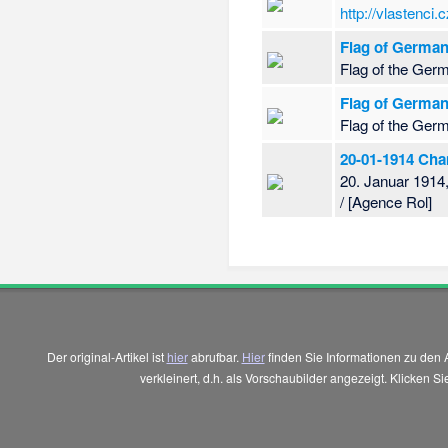
http://vlastenci.
Flag of German
Flag of the Ger
Flag of German
Flag of the Ger
20-01-1914 Cha
20. Januar 1914
/ [Agence Rol]
Der original-Artikel ist
hier
abrufbar.
Hier
finden Sie Informationen zu den 
verkleinert, d.h. als Vorschaubilder angezeigt. Klicken