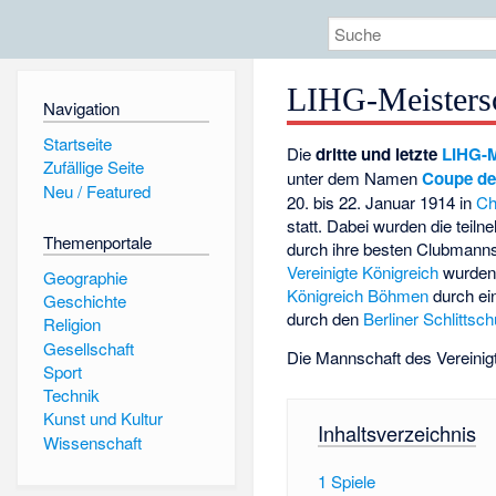
LIHG-Meisters
Navigation
Startseite
Die
dritte und letzte
LIHG-M
Zufällige Seite
unter dem Namen
Coupe d
Neu / Featured
20. bis 22. Januar 1914 in
Ch
statt. Dabei wurden die tei
Themenportale
durch ihre besten Clubmanns
Vereinigte Königreich
wurden
Geographie
Königreich Böhmen
durch ei
Geschichte
durch den
Berliner Schlittsc
Religion
Gesellschaft
Die Mannschaft des Vereinigt
Sport
Technik
Kunst und Kultur
Inhaltsverzeichnis
Wissenschaft
1
Spiele