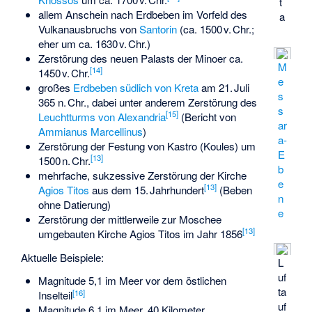
t
allem Anschein nach Erdbeben im Vorfeld des
a
Vulkanausbruchs von
Santorin
(ca. 1500 v. Chr.;
eher um ca. 1630 v. Chr.)
Zerstörung des neuen Palasts der Minoer ca.
M
[
14
]
1450 v. Chr.
e
großes
Erdbeben südlich von Kreta
am 21. Juli
s
365 n. Chr., dabei unter anderem Zerstörung des
s
[
15
]
Leuchtturms von Alexandria
(Bericht von
ar
Ammianus Marcellinus
)
a-
Zerstörung der Festung von Kastro (Koules) um
E
[
13
]
1500 n. Chr.
b
mehrfache, sukzessive Zerstörung der Kirche
e
[
13
]
Agios Titos
aus dem 15. Jahrhundert
(Beben
n
ohne Datierung)
e
Zerstörung der mittlerweile zur Moschee
[
13
]
umgebauten Kirche Agios Titos im Jahr 1856
Aktuelle Beispiele:
L
uf
Magnitude 5,1 im Meer vor dem östlichen
ta
[
16
]
Inselteil
uf
Magnitude 6,1 im Meer, 40 Kilometer