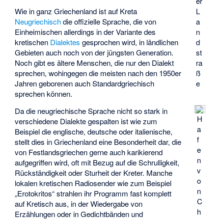
er
Wie in ganz Griechenland ist auf Kreta
L
Neugriechisch
die offizielle Sprache, die von
a
Einheimischen allerdings in der Variante des
n
kretischen
Dialektes
gesprochen wird, in ländlichen
d
Gebieten auch noch von der jüngsten Generation.
st
Noch gibt es ältere Menschen, die nur den Dialekt
ra
sprechen, wohingegen die meisten nach den 1950er
ß
Jahren geborenen auch Standardgriechisch
e
sprechen können.
Da die neugriechische Sprache nicht so stark in
H
verschiedene Dialekte gespalten ist wie zum
a
Beispiel die englische, deutsche oder italienische,
f
stellt dies in Griechenland eine Besonderheit dar, die
e
von Festlandsgriechen gerne auch karikierend
n
aufgegriffen wird, oft mit Bezug auf die Schrulligkeit,
v
Rückständigkeit oder Sturheit der Kreter. Manche
o
lokalen kretischen Radiosender wie zum Beispiel
n
„Erotokritos“ strahlen ihr Programm fast komplett
C
auf Kretisch aus, in der Wiedergabe von
h
Erzählungen oder in Gedichtbänden und