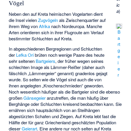
Vögel
ic
a
)
Neben den auf Kreta heimischen Vogelarten dient
die Insel vielen
Zugvögeln
als Zwischenquartier auf
ihrem Weg von
Afrika
nach Nordeuropa. Manche
B
Arten orientieren sich in ihrer Flugroute am Verlauf
a
bestimmter Schluchten auf Kreta.
rt
In abgeschiedenen Bergregionen und Schluchten
g
der
Lefka Ori
brüten noch wenige Paare des heute
e
sehr seltenen
Bartgeiers
, der früher wegen seines
i
schlechten Image als Lämmer-Reißer (daher auch
e
fälschlich „Lämmergeier“ genannt) gnadenlos gejagt
r
wurde. So selten wie die Vögel sind auch die von
ihnen angelegten „
Knochenschmieden
“ geworden.
Noch wesentlich häufiger als die Bartgeier sind die ebenso
großen
Gänsegeier
anzutreffen, die man häufig über
Berghänge oder Schluchten kreisend beobachten kann. Sie
ernähren sich hauptsächlich von an Steilhängen
abgestürzten Schafen und Ziegen. Auf Kreta lebt fast die
Hälfte der für ganz Griechenland geschätzten Population
dieser
Geierart
. Eine andere nur noch selten auf Kreta