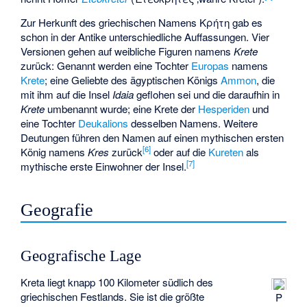
Zur Herkunft des griechischen Namens
Κρήτη
gab es
schon in der Antike unterschiedliche Auffassungen. Vier
Versionen gehen auf weibliche Figuren namens
Krete
zurück: Genannt werden eine Tochter
Europas
namens
Krete
; eine Geliebte des ägyptischen Königs
Ammon
, die
mit ihm auf die Insel
Idaia
geflohen sei und die daraufhin in
Krete
umbenannt wurde; eine Krete der
Hesperiden
und
eine Tochter
Deukalions
desselben Namens. Weitere
Deutungen führen den Namen auf einen mythischen ersten
[
6
]
König namens
Kres
zurück
oder auf die
Kureten
als
[
7
]
mythische erste Einwohner der Insel.
Geografie
Geografische Lage
Kreta liegt knapp 100 Kilometer südlich des
griechischen Festlands. Sie ist die größte
P