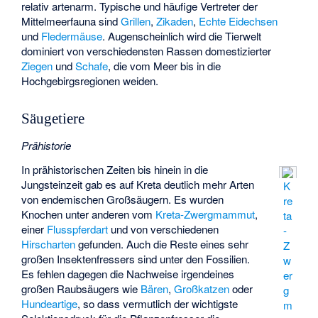
relativ artenarm. Typische und häufige Vertreter der
Mittelmeerfauna sind
Grillen
,
Zikaden
,
Echte Eidechsen
und
Fledermäuse
. Augenscheinlich wird die Tierwelt
dominiert von verschiedensten Rassen domestizierter
Ziegen
und
Schafe
, die vom Meer bis in die
Hochgebirgsregionen weiden.
Säugetiere
Prähistorie
In prähistorischen Zeiten bis hinein in die
Jungsteinzeit gab es auf Kreta deutlich mehr Arten
K
von endemischen Großsäugern. Es wurden
re
Knochen unter anderen vom
Kreta-Zwergmammut
,
ta
einer
Flusspferdart
und von verschiedenen
-
Hirscharten
gefunden. Auch die Reste eines sehr
Z
großen Insektenfressers sind unter den Fossilien.
w
Es fehlen dagegen die Nachweise irgendeines
er
großen Raubsäugers wie
Bären
,
Großkatzen
oder
g
Hundeartige
, so dass vermutlich der wichtigste
m