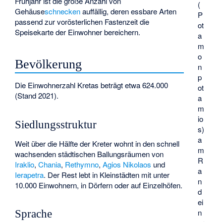
Frühjahr ist die große Anzahl von
(
Gehäuse
schnecken
auffällig, deren essbare Arten
P
passend zur vorösterlichen Fastenzeit die
ot
Speisekarte der Einwohner bereichern.
a
m
o
Bevölkerung
n
p
Die Einwohnerzahl Kretas beträgt etwa 624.000
ot
(Stand 2021).
a
m
io
Siedlungsstruktur
s
)
a
Weit über die Hälfte der Kreter wohnt in den schnell
m
wachsenden städtischen Ballungsräumen von
R
Iraklio
,
Chania
,
Rethymno
,
Agios Nikolaos
und
a
Ierapetra
. Der Rest lebt in Kleinstädten mit unter
n
10.000 Einwohnern, in Dörfern oder auf Einzelhöfen.
d
ei
n
Sprache