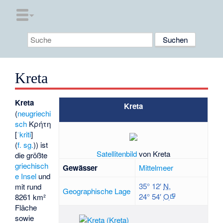
Kreta
Kreta
Kreta
(
neugriechi
sch
Κρήτη
[
ˈkriti
]
(
f. sg.
)) ist
Satellitenbild
von Kreta
die größte
griechisch
Gewässer
Mittelmeer
e Insel
und
35° 12′
N
,
mit rund
Geographische Lage
24° 54′
O
8261 km²
Fläche
sowie