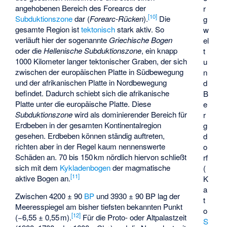
angehobenen Bereich des
Forearcs
der
r
[
10
]
Subduktionszone
dar (
Forearc-Rücken
).
Die
g
gesamte Region ist
tektonisch
stark aktiv. So
w
verläuft hier der sogenannte
Griechische Bogen
el
oder die
Hellenische Subduktionszone
, ein knapp
t
1000 Kilometer langer tektonischer Graben, der sich
u
zwischen der europäischen Platte in Südbewegung
n
und der afrikanischen Platte in Nordbewegung
d
befindet. Dadurch schiebt sich die afrikanische
B
Platte unter die europäische Platte. Diese
e
Subduktionszone
wird als dominierender Bereich für
r
Erdbeben in der gesamten Kontinentalregion
g
gesehen. Erdbeben können ständig auftreten,
d
richten aber in der Regel kaum nennenswerte
o
Schäden an. 70 bis 150 km nördlich hiervon schließt
rf
sich mit dem
Kykladenbogen
der magmatische
(
[
11
]
aktive Bogen an.
K
a
Zwischen 4200 ± 90
BP
und 3930 ± 90 BP lag der
t
Meeresspiegel am bisher tiefsten bekannten Punkt
o
[
12
]
(−6,55 ± 0,55 m).
Für die Proto- oder Altpalastzeit
S