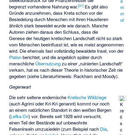
Selektionsdruck für die Pflanzenfresser die
a
[
31
]
begrenzt vorhandene Nahrung war.
Es gibt also
m
Gründe anzunehmen, dass Kreta schon vor der
m
Besiedelung durch Menschen mit ihren Haustieren
ut
ähnlich stark beweidet wurde wie danach. Manche
Autoren ziehen daraus den Schluss, dass die
Genese der heutigen kretischen Landschaft nicht so stark
vom Menschen beeinflusst ist, wie es meist angenommen
wird. Die ehemals fast vollständig bewaldete Insel, von der
Platon
berichtet, und die angeblich später durch
menschliche
Übernutzung
zu einer „ruinierten Landschaft“
verkam, hat es nach dieser Theorie in historischer Zeit nie
gegeben (siehe Literaturhinweis: Rackham and Moody).
Gegenwart
Die sehr seltene endemische
Kretische Wildziege
(auch Agrimi oder Kri-Kri genannt) kommt nur noch
K
an einem natürlichen Standort in den weißen Bergen
re
(
Lefka Ori
) vor. Bereits seit 1928 wird versucht,
ti
einen Teil der Bestände auf unbewohnte
s
Felseninseln umzusiedeln (zum Beispiel nach
Dia
,
c