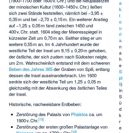
(1900–1700 oder 1600 v. Chr.) und die Neupalastzeit
a
der minoischen Kultur (1600–1450 v. Chr.) ließen
k
sich zwei Stände feststellen, nämlich bei −3,95 ±
t
0,35 m und bei −2,70 ± 0,15 m. Ein weiterer Anstieg
o
auf −1,25 ± 0,05 m fand zwischen 1450 und
u
400 v. Chr. statt. 1604 stieg der Meeresspiegel in
ri
kürzester Zeit um 0,70 m an. Seither stieg er um
a
weitere 0,55 m an. Im 4. Jahrhundert wurde der
n
westliche Teil der Insel um 9,15 ± 0,20 m gehoben,
a
der östliche, der sich zudem nach Südosten neigte,
h
um 2 m. Wahrscheinlich entstand mit dem schweren
e
Beben des Jahres 365
der
Graben von Spili
, entlang
S
dessen die Insel auseinanderbrach. Um 1600
pi
senkte sich der westliche Teil um 1,25 ± 0,05 m
li
)
gleichzeitig mit der Absenkung des östlichen Teiles
in
der Insel.
S
ü
Historische, nachweisbare Erdbeben:
d
Zerstörung des Palasts von
Phaistos
ca. um
k
[
13
]
1900 v. Chr.
r
Zerstörung der ersten großen Palastanlage von
e
[
14
]
Knossos
um ca. 1700 v. Chr.