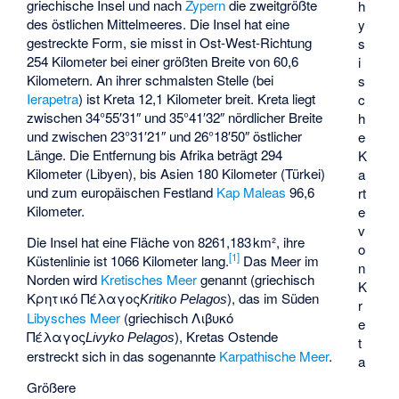
griechische Insel und nach
Zypern
die zweitgrößte
h
des östlichen Mittelmeeres. Die Insel hat eine
y
gestreckte Form, sie misst in Ost-West-Richtung
s
254 Kilometer bei einer größten Breite von 60,6
i
Kilometern. An ihrer schmalsten Stelle (bei
s
Ierapetra
) ist Kreta 12,1 Kilometer breit. Kreta liegt
c
zwischen 34°55′31″ und 35°41′32″ nördlicher Breite
h
und zwischen 23°31′21″ und 26°18′50″ östlicher
e
Länge. Die Entfernung bis Afrika beträgt 294
K
Kilometer (Libyen), bis Asien 180 Kilometer (Türkei)
a
und zum europäischen Festland
Kap Maleas
96,6
rt
Kilometer.
e
v
Die Insel hat eine Fläche von 8261,183 km², ihre
o
[
1
]
Küstenlinie ist 1066 Kilometer lang.
Das Meer im
n
Norden wird
Kretisches Meer
genannt (griechisch
K
Κρητικό Πέλαγος
), das im Süden
Kritiko Pelagos
r
Libysches Meer
(griechisch
Λιβυκό
e
Πέλαγος
), Kretas Ostende
Livyko Pelagos
t
erstreckt sich in das sogenannte
Karpathische Meer
.
a
Größere