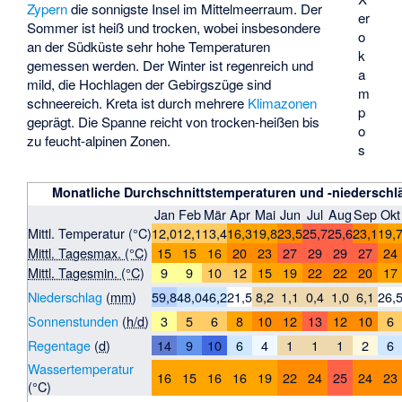
Zypern
die sonnigste Insel im Mittelmeerraum. Der
er
Sommer ist heiß und trocken, wobei insbesondere
o
an der Südküste sehr hohe Temperaturen
k
gemessen werden. Der Winter ist regenreich und
a
mild, die Hochlagen der Gebirgszüge sind
m
schneereich. Kreta ist durch mehrere
Klimazonen
p
geprägt. Die Spanne reicht von trocken-heißen bis
o
zu feucht-alpinen Zonen.
s
Monatliche Durchschnittstemperaturen und -niederschlä
Jan
Feb
Mär
Apr
Mai
Jun
Jul
Aug
Sep
Okt
Mittl. Temperatur (°C)
12,0
12,1
13,4
16,3
19,8
23,5
25,7
25,6
23,1
19,
Mittl. Tagesmax. (°C)
15
15
16
20
23
27
29
29
27
24
Mittl. Tagesmin. (°C)
9
9
10
12
15
19
22
22
20
17
Niederschlag
(
mm
)
59,8
48,0
46,2
21,5
8,2
1,1
0,4
1,0
6,1
26,
Sonnenstunden
(
h/d
)
3
5
6
8
10
12
13
12
10
6
Regentage
(
d
)
14
9
10
6
4
1
1
1
2
6
Wassertemperatur
16
15
16
16
19
22
24
25
24
23
(°C)