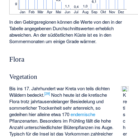
6,1
g
1,1
1,0
0,4
Jan
Feb
Mär
Apr
Mai
Jun
Jul
Aug
Sep
Okt
Nov
Dez
In den Gebirgsregionen können die Werte von den in der
Tabelle angegebenen Durchschnittswerten erheblich
abweichen. An der südöstlichen Küste ist es in den
Sommermonaten um einige Grade wärmer.
Flora
Vegetation
Bis ins 17. Jahrhundert war Kreta von teils dichten
[
29
]
Wäldern bedeckt.
Noch heute ist die kretische
K
Flora trotz jahrtausendelanger Besiedelung und
re
sommerlicher Trockenheit sehr artenreich, so
ti
gedeihen hier alleine etwa 170
endemische
s
Pflanzenarten. Besonders im Frühling fällt die hohe
c
Anzahl unterschiedlichster Blütenpflanzen ins Auge.
h
Typisch für die Insel ist das Vorkommen zahlreicher
er