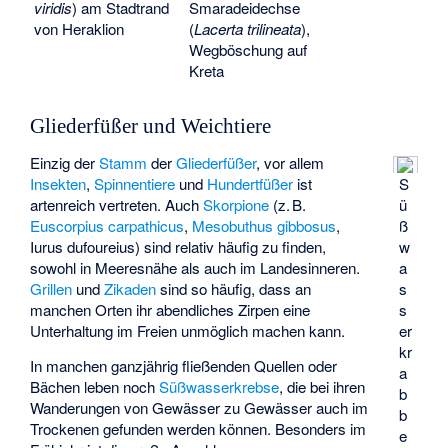
viridis
) am Stadtrand
Smaradeidechse
von Heraklion
(
Lacerta trilineata
),
Wegböschung auf
Kreta
Gliederfüßer und Weichtiere
Einzig der
Stamm
der
Gliederfüßer
, vor allem
Insekten
,
Spinnentiere
und
Hundertfüßer
ist
S
artenreich vertreten. Auch
Skorpione
(z. B.
ü
Euscorpius carpathicus
,
Mesobuthus gibbosus
,
ß
Iurus dufoureius
) sind relativ häufig zu finden,
w
sowohl in Meeresnähe als auch im Landesinneren.
a
Grillen
und
Zikaden
sind so häufig, dass an
s
manchen Orten ihr abendliches Zirpen eine
s
Unterhaltung im Freien unmöglich machen kann.
er
kr
In manchen ganzjährig fließenden Quellen oder
a
Bächen leben noch
Süßwasserkrebse
, die bei ihren
b
Wanderungen von Gewässer zu Gewässer auch im
b
Trockenen gefunden werden können. Besonders im
e