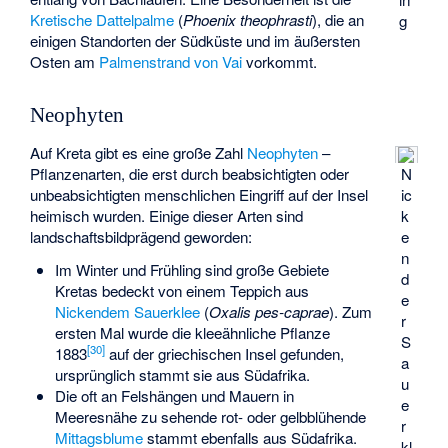
Kretische Dattelpalme
(
Phoenix theophrasti
), die an
g
einigen Standorten der Südküste und im äußersten
Osten am
Palmenstrand von Vai
vorkommt.
Neophyten
Auf Kreta gibt es eine große Zahl
Neophyten
–
Pflanzenarten, die erst durch beabsichtigten oder
N
unbeabsichtigten menschlichen Eingriff auf der Insel
ic
heimisch wurden. Einige dieser Arten sind
k
landschaftsbildprägend geworden:
e
n
Im Winter und Frühling sind große Gebiete
d
Kretas bedeckt von einem Teppich aus
e
Nickendem Sauerklee
(
Oxalis pes-caprae
). Zum
r
ersten Mal wurde die kleeähnliche Pflanze
S
[
30
]
1883
auf der griechischen Insel gefunden,
a
ursprünglich stammt sie aus Südafrika.
u
Die oft an Felshängen und Mauern in
e
Meeresnähe zu sehende rot- oder gelbblühende
r
Mittagsblume
stammt ebenfalls aus Südafrika.
kl