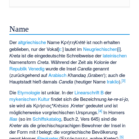
Name
Der
altgriechische
Name
Κρήτη
ist noch erhalten
Krētē
geblieben, nur der Vokal
​[⁠
ɛː
⁠]​
lautet im
Neugriechischen
​[⁠
i
⁠]​
.
Kreta
ist die eingedeutschte Schreibweise der
lateinischen
Namensform
Creta
. Während der Zeit als Kolonie der
Republik Venedig
wurde die Insel
Candia
genannt
(zurückgehend auf
Arabisch
Khandaq
‚Graben‘
); auch die
[
3
]
Hauptstadt hieß damals
Candia
(heutiger Name
Iraklio
).
Die
Etymologie
ist unklar. In der
Linearschrift B
der
mykenischen Kultur
findet sich die Bezeichnung
ke-re-si-jo,
sie wird als
Κρήσιος
‚Kreter‘ gedeutet und ist
*Krēsios
[
4
]
möglicherweise vorgriechischen Ursprungs.
In Homers
Ilias
(so im
Schiffskatalog
, Buch 2, Vers 645) sind die
Kreter
als die griechischsprachigen Bewohner der Insel in
der Form mit
t
belegt; die vorgriechische Bevölkerung
[
5
]
nennt Homer
Eteokreter
(
Ἐτεόκρητες
‚wahre Kreter‘
).