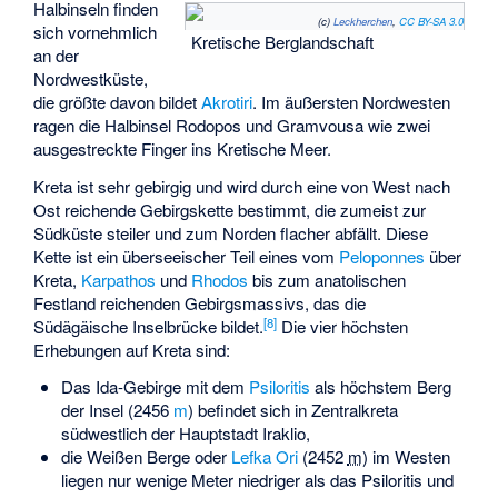
Halbinseln finden
(c)
Leckherchen
,
CC BY-SA 3.0
sich vornehmlich
Kretische Berglandschaft
an der
Nordwestküste,
die größte davon bildet
Akrotiri
. Im äußersten Nordwesten
ragen die Halbinsel
Rodopos
und
Gramvousa
wie zwei
ausgestreckte Finger ins Kretische Meer.
Kreta ist sehr gebirgig und wird durch eine von West nach
Ost reichende Gebirgskette bestimmt, die zumeist zur
Südküste steiler und zum Norden flacher abfällt. Diese
Kette ist ein überseeischer Teil eines vom
Peloponnes
über
Kreta,
Karpathos
und
Rhodos
bis zum anatolischen
Festland reichenden Gebirgsmassivs, das die
[
8
]
Südägäische Inselbrücke
bildet.
Die vier höchsten
Erhebungen auf Kreta sind:
Das Ida-Gebirge mit dem
Psiloritis
als höchstem Berg
der Insel (
2456
m
) befindet sich in Zentralkreta
südwestlich der Hauptstadt Iraklio,
die Weißen Berge oder
Lefka Ori
(
2452
m
) im Westen
liegen nur wenige Meter niedriger als das Psiloritis und