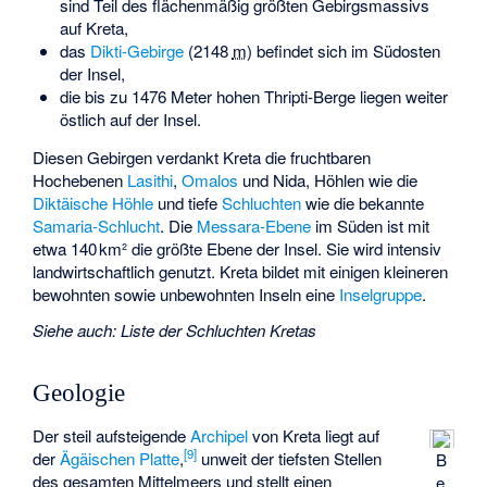
sind Teil des flächenmäßig größten Gebirgsmassivs
auf Kreta,
das
Dikti-Gebirge
(
2148
m
) befindet sich im Südosten
der Insel,
die bis zu 1476 Meter hohen
Thripti
-Berge liegen weiter
östlich auf der Insel.
Diesen Gebirgen verdankt Kreta die fruchtbaren
Hochebenen
Lasithi
,
Omalos
und
Nida
, Höhlen wie die
Diktäische Höhle
und tiefe
Schluchten
wie die bekannte
Samaria-Schlucht
. Die
Messara-Ebene
im Süden ist mit
etwa 140 km² die größte Ebene der Insel. Sie wird intensiv
landwirtschaftlich genutzt. Kreta bildet mit einigen kleineren
bewohnten sowie unbewohnten Inseln eine
Inselgruppe
.
Siehe auch
:
Liste der Schluchten Kretas
Geologie
Der steil aufsteigende
Archipel
von Kreta liegt auf
[
9
]
der
Ägäischen Platte
,
unweit der tiefsten Stellen
B
des gesamten Mittelmeers und stellt einen
e