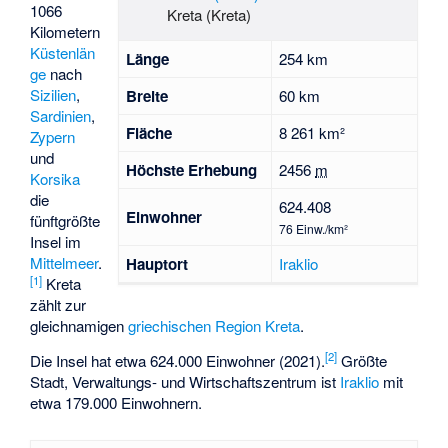
1066
Kreta (Kreta)
Kilometern
Küstenlän
Länge
254 km
ge
nach
Sizilien
,
Breite
60 km
Sardinien
,
Fläche
8 261 km²
Zypern
und
Höchste Erhebung
2456
m
Korsika
die
624.408
Einwohner
fünftgrößte
76 Einw./km²
Insel im
Mittelmeer
.
Hauptort
Iraklio
[
1
]
Kreta
zählt zur
gleichnamigen
griechischen
Region Kreta
.
[
2
]
Die Insel hat etwa 624.000 Einwohner (2021).
Größte
Stadt, Verwaltungs- und Wirtschaftszentrum ist
Iraklio
mit
etwa 179.000 Einwohnern.