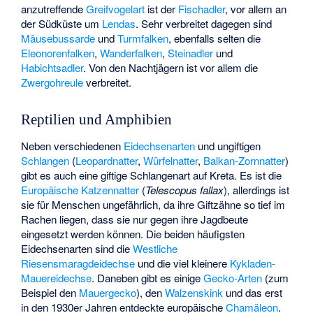
anzutreffende
Greifvogelart
ist der
Fischadler
, vor allem an
der Südküste um
Lendas
. Sehr verbreitet dagegen sind
Mäusebussarde
und
Turmfalken
, ebenfalls selten die
Eleonorenfalken
,
Wanderfalken
,
Steinadler
und
Habichtsadler
. Von den Nachtjägern ist vor allem die
Zwergohreule
verbreitet.
Reptilien und Amphibien
Neben verschiedenen
Eidechsenarten
und ungiftigen
Schlangen
(
Leopardnatter
,
Würfelnatter
,
Balkan-Zornnatter
)
gibt es auch eine giftige Schlangenart auf Kreta. Es ist die
Europäische Katzennatter
(
Telescopus fallax
), allerdings ist
sie für Menschen ungefährlich, da ihre Giftzähne so tief im
Rachen liegen, dass sie nur gegen ihre Jagdbeute
eingesetzt werden können. Die beiden häufigsten
Eidechsenarten sind die
Westliche
Riesensmaragdeidechse
und die viel kleinere
Kykladen-
Mauereidechse
. Daneben gibt es einige
Gecko-Arten
(zum
Beispiel den
Mauergecko
), den
Walzenskink
und das erst
in den 1930er Jahren entdeckte europäische
Chamäleon
.