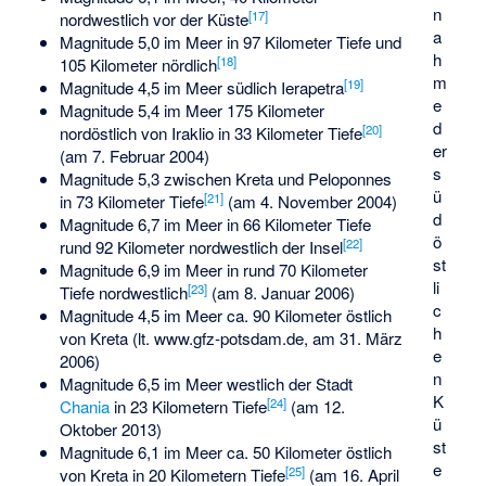
n
[
17
]
nordwestlich vor der Küste
a
Magnitude 5,0 im Meer in 97 Kilometer Tiefe und
h
[
18
]
105 Kilometer nördlich
m
[
19
]
Magnitude 4,5 im Meer südlich Ierapetra
e
Magnitude 5,4 im Meer 175 Kilometer
d
[
20
]
nordöstlich von Iraklio in 33 Kilometer Tiefe
er
(am 7. Februar 2004)
s
Magnitude 5,3 zwischen Kreta und Peloponnes
ü
[
21
]
in 73 Kilometer Tiefe
(am 4. November 2004)
d
Magnitude 6,7 im Meer in 66 Kilometer Tiefe
ö
[
22
]
rund 92 Kilometer nordwestlich der Insel
st
Magnitude 6,9 im Meer in rund 70 Kilometer
li
[
23
]
Tiefe nordwestlich
(am 8. Januar 2006)
c
Magnitude 4,5 im Meer ca. 90 Kilometer östlich
h
von Kreta (lt. www.gfz-potsdam.de, am 31. März
e
2006)
n
Magnitude 6,5 im Meer westlich der Stadt
K
[
24
]
Chania
in 23 Kilometern Tiefe
(am 12.
ü
Oktober 2013)
st
Magnitude 6,1 im Meer ca. 50 Kilometer östlich
e
[
25
]
von Kreta in 20 Kilometern Tiefe
(am 16. April