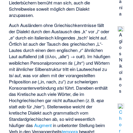
a
Liederbüchern bemüht man sich, auch die
ni
Schreibweise soweit möglich dem Dialekt
a
anzupassen.
Auch Ausländern ohne Griechischkenntnisse fällt
der Dialekt durch den Austausch des „k“ vor „i“ oder
A
„e“ durch ein italienisch klingendes „tsch“ leicht auf.
gi
Örtlich ist auch der Tausch des griechischen „L“-
o
Lautes durch einen dem englischen „r“ ähnlichen
s
Laut auffallend (o
l
i (όλοι, „alle“) → ou
r
i). Im häufigen
N
weiblichen Personalpronomen
tis
(„ihr“) und Wörtern
ik
mit ähnlicher Silbenstruktur tritt ein Lautwechsel zu
ol
tsi
auf, was vor allem mit der vorangestellten
a
Präposition
se
(„in, nach, zu“) zur schwierigen
o
Konsonantenverbindung
stsi
führt. Daneben enthält
s
das Kretische auch viele Wörter, die im
Hochgriechischen gar nicht auftauchen (z. B.
epa
statt
edo
für „hier“). Stellenweise weicht der
C
kretische Dialekt auch grammatisch vom
h
Standardgriechischen ab, so wird wesentlich
o
häufiger das
Augment
in unbetonter Stellung beim
r
Verb in den Vergangenheits
tempora
bewahrt