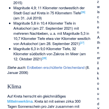
z
2015)
w
Magnitude 4,9; 11 Kilometer nordwestlich der
is
[
26
]
Stadt Gazi auf Kreta in 75 Kilometern Tiefe
c
(am 31. Juli 2019)
h
Magnitude 5,8 in 10,4 Kilometer Tiefe in
e
Arkalochori (am 27. September 2021) mit
n
mehreren Nachbeben, u. a. mit Magnitude 5,3 in
A
10,7 Kilometer Tiefe etwa vier Kilometer westlich
th
[
27
]
von Arkalochori (am 28. September 2021)
e
Magnitude 6,3 in 9,0 Kilometer Tiefe, 32
n
Kilometer südöstlich von
Zakros
im Meer (am
er
[
28
]
12. Oktober 2021)
il
Siehe auch:
Erdbeben erschütterte Griechenland
(8.
a
Januar 2006)
k
k
o
Klima
s
u
Auf Kreta herrscht ein gleichmäßiges
n
Mittelmeerklima
. Kreta ist mit seinen zirka 300
d
Tagen Sonnenschein pro Jahr zusammen mit
X