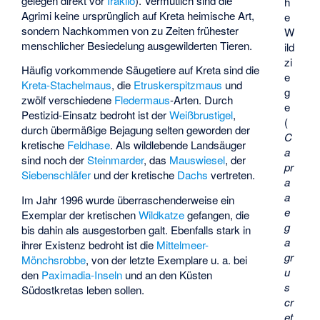
gelegen direkt vor
Iraklio
). Vermutlich sind die
h
Agrimi keine ursprünglich auf Kreta heimische Art,
e
sondern Nachkommen von zu Zeiten frühester
W
menschlicher Besiedelung ausgewilderten Tieren.
ild
zi
Häufig vorkommende Säugetiere auf Kreta sind die
e
Kreta-Stachelmaus
, die
Etruskerspitzmaus
und
g
zwölf verschiedene
Fledermaus
-Arten. Durch
e
Pestizid-Einsatz bedroht ist der
Weißbrustigel
,
(
durch übermäßige Bejagung selten geworden der
C
kretische
Feldhase
. Als wildlebende Landsäuger
a
sind noch der
Steinmarder
, das
Mauswiesel
, der
pr
Siebenschläfer
und der kretische
Dachs
vertreten.
a
a
Im Jahr 1996 wurde überraschenderweise ein
e
Exemplar der kretischen
Wildkatze
gefangen, die
g
bis dahin als ausgestorben galt. Ebenfalls stark in
a
ihrer Existenz bedroht ist die
Mittelmeer-
gr
Mönchsrobbe
, von der letzte Exemplare u. a. bei
u
den
Paximadia-Inseln
und an den Küsten
s
Südostkretas leben sollen.
cr
et