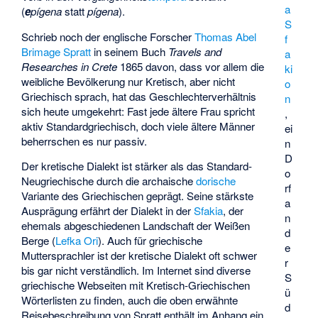
a
(
e
pígena
statt
pígena
).
S
Schrieb noch der englische Forscher
Thomas Abel
f
Brimage Spratt
in seinem Buch
Travels and
a
Researches in Crete
1865 davon, dass vor allem die
ki
weibliche Bevölkerung nur Kretisch, aber nicht
o
Griechisch sprach, hat das Geschlechterverhältnis
n
sich heute umgekehrt: Fast jede ältere Frau spricht
,
aktiv Standardgriechisch, doch viele ältere Männer
ei
beherrschen es nur passiv.
n
D
Der kretische Dialekt ist stärker als das Standard-
o
Neugriechische durch die archaische
dorische
rf
Variante des Griechischen geprägt. Seine stärkste
a
Ausprägung erfährt der Dialekt in der
Sfakia
, der
n
ehemals abgeschiedenen Landschaft der Weißen
d
Berge (
Lefka Ori
). Auch für griechische
e
Muttersprachler ist der kretische Dialekt oft schwer
r
bis gar nicht verständlich. Im Internet sind diverse
S
griechische Webseiten mit Kretisch-Griechischen
ü
Wörterlisten zu finden, auch die oben erwähnte
d
Reisebeschreibung von Spratt enthält im Anhang ein