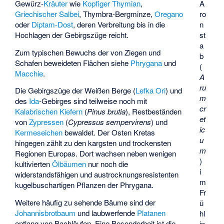
Gewürz-
Kräuter
wie
Kopfiger Thymian
,
A
Griechischer Salbei
,
Thymbra-Bergminze
,
Oregano
ro
oder
Diptam-Dost
, deren Verbreitung bis in die
n
Hochlagen der Gebirgszüge reicht.
st
a
Zum typischen Bewuchs der von Ziegen und
b
Schafen beweideten Flächen siehe
Phrygana
und
(
Macchie
.
A
ru
Die Gebirgszüge der Weißen Berge (
Lefka Ori
) und
m
des
Ida
-Gebirges sind teilweise noch mit
cr
Kalabrischen Kiefern
(
Pinus brutia
), Restbeständen
et
von
Zypressen
(
Cypressus sempervirens
) und
ic
Kermeseichen
bewaldet. Der Osten Kretas
u
hingegen zählt zu den kargsten und trockensten
m
Regionen Europas. Dort wachsen neben wenigen
)
kultivierten
Ölbäumen
nur noch die
i
widerstandsfähigen und austrocknungsresistenten
m
kugelbuschartigen Pflanzen der Phrygana.
Fr
Weitere häufig zu sehende Bäume sind der
ü
Johannisbrotbaum
und laubwerfende
Platanen
hl
entlang von Bachläufen. Eine Besonderheit ist die
in