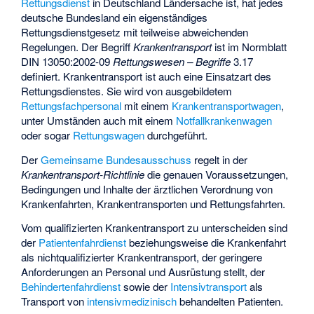
Rettungsdienst
in Deutschland Ländersache ist, hat jedes
deutsche Bundesland ein eigenständiges
Rettungsdienstgesetz mit teilweise abweichenden
Regelungen. Der Begriff
Krankentransport
ist im Normblatt
DIN 13050:2002-09
Rettungswesen – Begriffe
3.17
definiert. Krankentransport ist auch eine Einsatzart des
Rettungsdienstes. Sie wird von ausgebildetem
Rettungsfachpersonal
mit einem
Krankentransportwagen
,
unter Umständen auch mit einem
Notfallkrankenwagen
oder sogar
Rettungswagen
durchgeführt.
Der
Gemeinsame Bundesausschuss
regelt in der
Krankentransport-Richtlinie
die genauen Voraussetzungen,
Bedingungen und Inhalte der ärztlichen Verordnung von
Krankenfahrten, Krankentransporten und Rettungsfahrten.
Vom qualifizierten Krankentransport zu unterscheiden sind
der
Patientenfahrdienst
beziehungsweise die Krankenfahrt
als nichtqualifizierter Krankentransport, der geringere
Anforderungen an Personal und Ausrüstung stellt, der
Behindertenfahrdienst
sowie der
Intensivtransport
als
Transport von
intensivmedizinisch
behandelten Patienten.