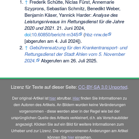
↑
Frederik Schütte, Niclas Fürst, Annemarie
Szyprons, Sebastian Schmitz, Benedikt Weber,
Benjamin Käser, Yannick Harder:
Analyse des
Leistungsniveaus im Rettungsdienst für die Jahre
2020 und 2021
. 21. Juni 2024,
doi
:
10.60850/bericht-m345
(
hbz-nrw.de
[abgerufen am 4. Juli 2024]).
↑
Gebührensatzung für den Krankentransport- und
Rettungsdienst der Stadt Ahlen vom 5. November
2024.
Abgerufen am 26. Juli 2025
.
Lizenz für Texte auf dieser Seite:
CC-BY-SA 3.0 Unported
.
Der original-Artikel ist
hier
abrufbar.
Hier
finden Sie Informationen zu
den Autoren des Artikels. An Bildern wurden keine Veränderungen
vorgenommen - diese werden aber in der Regel wie bei der
ursprünglichen Quelle des Artikels verkleinert, d.h. als Vorschaubilder
angezeigt. Klicken Sie auf ein Bild für weitere Informationen zum
Urheber und zur Lizenz. Die vorgenommenen Änderungen am Artikel
können Sie
hier
einsehen.